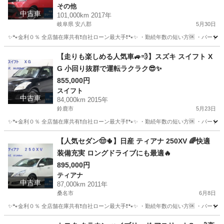
その他
中古車
101,000km 2017年
岐阜県 安八郡
5月30日
✨🐾金利０％ 全店舗在庫共有❗️自社ローン最大手❗️🐾✨ ・勤続年数の短い方🆗 ・パー
岐阜
安八郡
その他
タンク
【走りも楽しめる人気車🚙💨】スズキ スイフト X
G 小回り抜群で運転ラクラク😎✨
855,000円
スイフト
中古車
84,000km 2015年
鈴鹿市
5月23日
✨🐾金利０％ 全店舗在庫共有❗️自社ローン最大手❗️🐾✨ ・勤続年数の短い方🆗 ・パー
三重
鈴鹿市
スイフト
オトロン
【人気セダン🤠🌵】日産 ティアナ 250XV 🌈快適
装備充実 ロングドライブにも最適🔥
895,000円
ティアナ
中古車
87,000km 2011年
桑名市
6月8日
✨🐾金利０％ 全店舗在庫共有❗️自社ローン最大手❗️🐾✨ ・勤続年数の短い方🆗 ・パー
三重
桑名市
ティアナ
オトロン