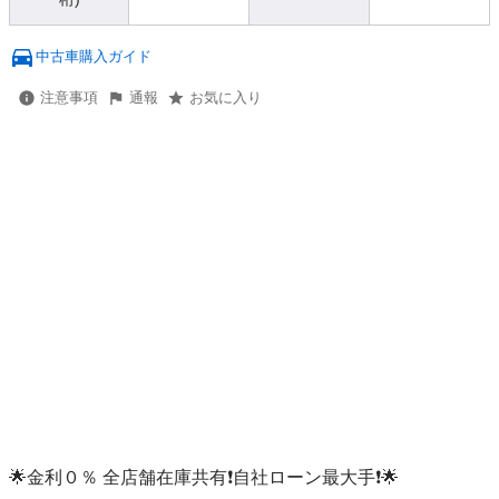
中古車購入ガイド
注意事項
通報
お気に入り
🌟金利０％ 全店舗在庫共有❗️自社ローン最大手❗️🌟
