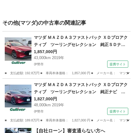
その他(マツダ)の中古車の関連記事
マツダ ＭＡＺＤＡ３ファストバック ＸＤプロアク
ティブ ツーリングセレクション 純正ＳＤナ
ビ 全方位カメラ 純正ドライブレコーダー Ｅ
1,857,000円
43,000km 2019年
ＴＣ ＢＳＭ シートヒーター ステアリングヒ
伊勢市
提携サイト
ーター パワーシート レーダークルーズコント
ロール 衝突軽減システム 車線逸脱警報 純正
■ 支払総額: 192.8万円 ■ 車両本体価格： 1,857,000 円 ■ メーカー名
アルミホイール （なし）
三重
伊勢市
マツダ
マツダ ＭＡＺＤＡ３ファストバック ＸＤプロアク
ティブ ツーリングセレクション 純正ナビ 全
方位カメラ ドライブレコーダー ＥＴＣ ＢＳ
1,827,000円
48,000km 2019年
Ｍ パワーシート シートヒーター ステアリン
伊勢市
提携サイト
グヒーター レーダークルーズコントロール レ
ーンキープアシスト 衝突軽減システム 純正ア
■ 支払総額: 189.8万円 ■ 車両本体価格： 1,827,000 円 ■ メーカー名
ルミホイール （なし）
三重
伊勢市
マツダ
【自社ローン】審査通らない方へ