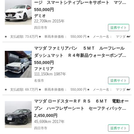
ージ スマートシティブレーキサポート マツダ
コネクトナビ フルセグＴＶ Ｂｌｕｅｔｏｏｔ
550,000円
デミオ
ｈオーディオ バックカメラ ＥＴＣ ドライブ
22,709km 2015年
レコーダー ＬＥＤヘッドライト 純正１６イン
四日市市
提携サイト
チアルミ （車検整備付）
■ 支払総額: 73.6万円 ■ 車両本体価格： 550,000 円 ■ メーカー名： マ
三重
四日市市
デミオ
マツダ ファミリアバン ５ＭＴ ルーフレール
ダッシュマット Ｒ４年新品ウォーターポンプ、
ヒータコア交換 Ｒ５年Ｆキャリパー、クラッチ
550,000円
ファミリア
マスターオーバーホール 新品ラジエター交換
111,150km 1987年
（車検整備付）
名張市
提携サイト
■ 支払総額: 69.7万円 ■ 車両本体価格： 550,000 円 ■ メーカー名： 
三重
名張市
ファミリア
マツダ ロードスターＲＦ ＲＳ ６ＭＴ 電動オー
プン ハーフレザーシート セーフティパッケー
ジ マツダコネクトナビ フルセグＴＶ Ｂｌｕ
2,450,000円
45,699km 2017年
ｅｔｏｏｔｈオーディオ バックカメラ ＥＴ
四日市市
提携サイト
Ｃ ＬＥＤヘッドライト アドバンストキー 禁