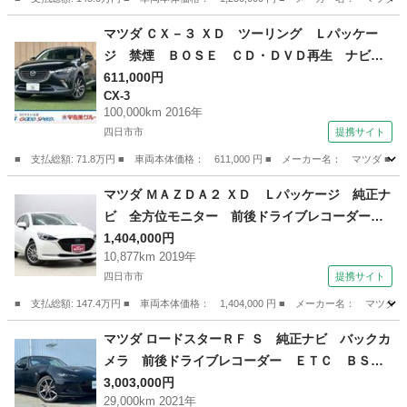
三重
四日市市
ロードスター
マツダ ＣＸ－３ ＸＤ ツーリング Ｌパッケー
ジ 禁煙 ＢＯＳＥ ＣＤ・ＤＶＤ再生 ナビ
フルセグテレビ ブラインドスポットモニター
611,000円
CX-3
ヘッドアップディスプレイ クルーズコントロー
100,000km 2016年
ル スマートキー プッシュスタート ＥＴＣ
四日市市
提携サイト
純正１８インチアルミホイール （車検整備付）
■ 支払総額: 71.8万円 ■ 車両本体価格： 611,000 円 ■ メーカー名： マ
三重
四日市市
CX-3
マツダ ＭＡＺＤＡ２ ＸＤ Ｌパッケージ 純正ナ
ビ 全方位モニター 前後ドライブレコーダー
ＥＴＣ ハーフレザーシート シートヒーター
1,404,000円
10,877km 2019年
ステアリングヒーター ヘッドアップディスプレ
四日市市
提携サイト
イ パワーシート クリアランスソナー レーダ
ークルーズ ＬＥＤ （検8.9）
■ 支払総額: 147.4万円 ■ 車両本体価格： 1,404,000 円 ■ メーカー名
三重
四日市市
マツダ
マツダ ロードスターＲＦ Ｓ 純正ナビ バックカ
メラ 前後ドライブレコーダー ＥＴＣ ＢＳ
Ｍ シートヒーター クルーズコントロール レ
3,003,000円
29,000km 2021年
ーンキープアシスト コーナーセンサー アイド