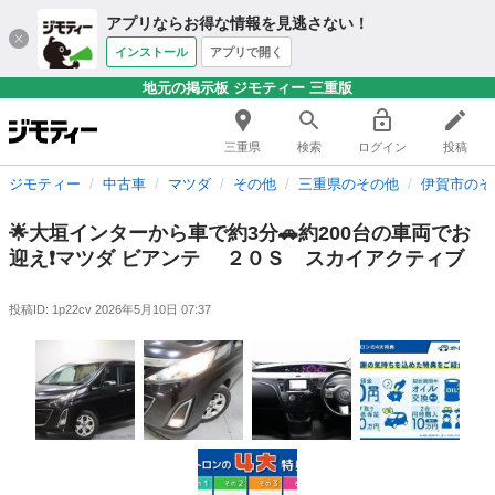
アプリならお得な情報を見逃さない！
インストール
アプリで開く
地元の掲示板 ジモティー 三重版
三重県
検索
ログイン
投稿
ジモティー
中古車
マツダ
その他
三重県のその他
伊賀市のそ
🌟大垣インターから車で約3分🚗約200台の車両でお
迎え❗マツダ ビアンテ ２０Ｓ スカイアクティブ
投稿ID: 1p22cv
2026年5月10日 07:37