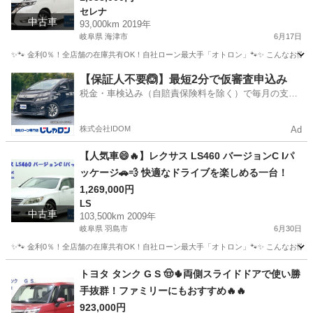
セレナ
中古車
93,000km 2019年
岐阜県 海津市
6月17日
✨🐾 金利0％！全店舗の在庫共有OK！自社ローン最大手「オトロン」🐾✨ こんなお悩みは
岐阜
海津市
セレナ
【保証人不要🙆】最短2分で仮審査申込み
税金・車検込み（自賠責保険料を除く）で毎月の支払
額は一定の自社ローン🚗
株式会社IDOM
Ad
【人気車😄🔥】レクサス LS460 バージョンC Iパ
ッケージ🚗💨 快適なドライブを楽しめる一台！
1,269,000円
LS
中古車
103,500km 2009年
岐阜県 羽島市
6月30日
✨🐾 金利0％！全店舗の在庫共有OK！自社ローン最大手「オトロン」🐾✨ こんなお悩みは
岐阜
羽島市
LS
トヨタ タンク G S 🤠🌵両側スライドドアで使い勝
手抜群！ファミリーにもおすすめ🔥🔥
923,000円