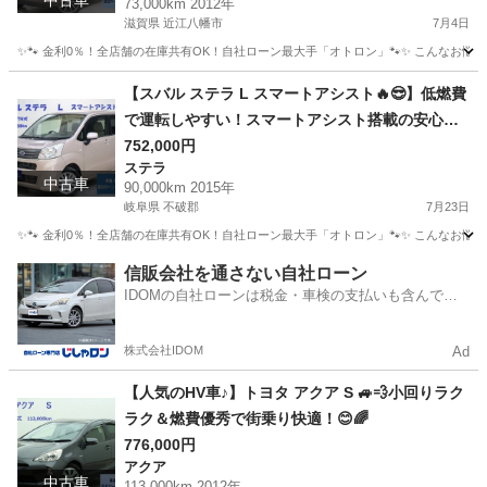
中古車
73,000km 2012年
滋賀県 近江八幡市
7月4日
✨🐾 金利0％！全店舗の在庫共有OK！自社ローン最大手「オトロン」🐾✨ こんなお悩みは
滋賀
近江八幡市
N-BOX
【スバル ステラ L スマートアシスト🔥😎】低燃費
で運転しやすい！スマートアシスト搭載の安心・
快適な軽自動車🚗💨
752,000円
ステラ
中古車
90,000km 2015年
岐阜県 不破郡
7月23日
✨🐾 金利0％！全店舗の在庫共有OK！自社ローン最大手「オトロン」🐾✨ こんなお悩みは
岐阜
不破郡
ステラ
信販会社を通さない自社ローン
IDOMの自社ローンは税金・車検の支払いも含んでい
るので毎月の支払額は一定
株式会社IDOM
Ad
【人気のHV車♪】トヨタ アクア S 🚙💨小回りラク
ラク＆燃費優秀で街乗り快適！😊🌈
776,000円
アクア
中古車
113,000km 2012年