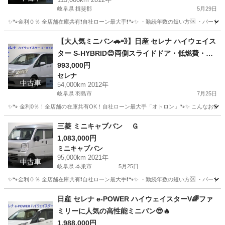
岐阜県 揖斐郡
5月29日
✨🐾金利０％ 全店舗在庫共有❗️自社ローン最大手❗️🐾✨ ・勤続年数の短い方🆗 ・パー
岐阜
揖斐郡
アクア
オトロン
【大人気ミニバン🚗💨】日産 セレナ ハイウェイス
ター S-HYBRID😊両側スライドドア・低燃費・フ
ァミリーにおすすめの一台☝️
993,000円
セレナ
中古車
54,000km 2012年
岐阜県 羽島市
7月25日
✨🐾 金利0％！全店舗の在庫共有OK！自社ローン最大手「オトロン」🐾✨ こんなお悩みは
岐阜
羽島市
セレナ
三菱 ミニキャブバン Ｇ
1,083,000円
ミニキャブバン
95,000km 2021年
中古車
岐阜県 本巣市
5月25日
✨🐾金利０％ 全店舗在庫共有❗️自社ローン最大手❗️🐾✨ ・勤続年数の短い方🆗 ・パー
岐阜
本巣市
ミニキャブバン
オトロン
日産 セレナ e-POWER ハイウェイスターV🌈ファ
ミリーに人気の高性能ミニバン😎🔥
1,988,000円