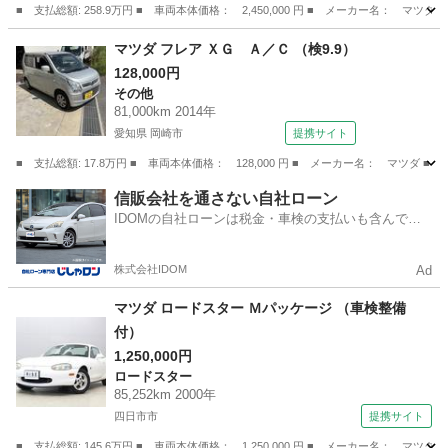
煙車 （検9.10）
■ 支払総額: 258.9万円 ■ 車両本体価格： 2,450,000 円 ■ メーカー名
三重
四日市市
マツダ
マツダ フレア ＸＧ Ａ／Ｃ （検9.9）
128,000円
その他
81,000km 2014年
愛知県 岡崎市
提携サイト
■ 支払総額: 17.8万円 ■ 車両本体価格： 128,000 円 ■ メーカー名： マツダ ■
愛知
岡崎市
その他
信販会社を通さない自社ローン
IDOMの自社ローンは税金・車検の支払いも含んでい
るので毎月の支払額は一定
株式会社IDOM
Ad
マツダ ロードスター Ｍパッケージ （車検整備
付）
1,250,000円
ロードスター
85,252km 2000年
四日市市
提携サイト
■ 支払総額: 145.6万円 ■ 車両本体価格： 1,250,000 円 ■ メーカー名： マ