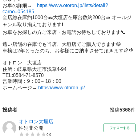
お車の詳細→　
https://www.otoron.jp/lists/detail?
carno=054185
全店総在庫約1000台🚗大垣店在庫台数約200台🚗 オールジ
ャンル取り揃えております❗️ 

お車をお探しの方ご来店・お電話お待ちしております📞

遠い店舗の在庫でも当店、大垣店でご購入できます😆 

車検は2年とったのち、お客様にご納車させて頂きます🌈🌴

オトロン　大垣店 

住所：岐阜県大垣市浅草4-94 

TEL:0584-71-8570 

営業時間：9：00～18：00 

ホームページ→ 
https://www.otoron.jp/
投稿者
投稿
5368
件
オトロン大垣店
性別非公開
フォローする
0.0