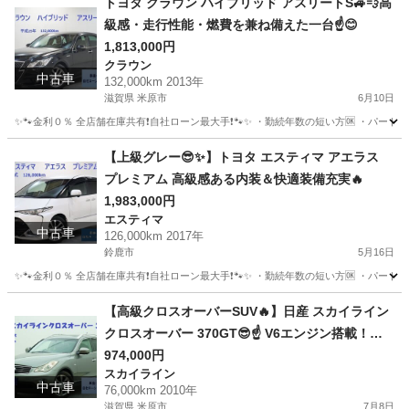
トヨタ クラウン ハイブリッド アスリートS🚙💨高
級感・走行性能・燃費を兼ね備えた一台☝️😊
1,813,000円
クラウン
中古車
132,000km 2013年
滋賀県 米原市
6月10日
✨🐾金利０％ 全店舗在庫共有❗️自社ローン最大手❗️🐾✨ ・勤続年数の短い方🆗 ・パー
滋賀
米原市
クラウン
アスリート
【上級グレー😎✨】トヨタ エスティマ アエラス
プレミアム 高級感ある内装＆快適装備充実🔥
1,983,000円
エスティマ
中古車
126,000km 2017年
鈴鹿市
5月16日
✨🐾金利０％ 全店舗在庫共有❗️自社ローン最大手❗️🐾✨ ・勤続年数の短い方🆗 ・パー
三重
鈴鹿市
エスティマ
オトロン
【高級クロスオーバーSUV🔥】日産 スカイライン
クロスオーバー 370GT😎☝️ V6エンジン搭載！力
強い走りと上質な乗り心地が魅力の一台！
974,000円
スカイライン
中古車
76,000km 2010年
滋賀県 米原市
7月8日