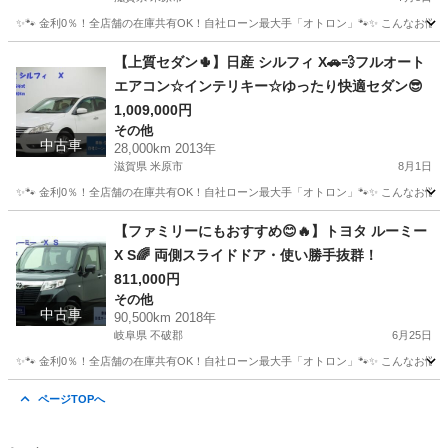
✨🐾 金利0％！全店舗の在庫共有OK！自社ローン最大手「オトロン」🐾✨ こんなお悩みは
滋賀
米原市
スカイライン
車両
【上質セダン🌵】日産 シルフィ X🚗💨フルオート
エアコン☆インテリキー☆ゆったり快適セダン😎
1,009,000円
その他
中古車
28,000km 2013年
滋賀県 米原市
8月1日
✨🐾 金利0％！全店舗の在庫共有OK！自社ローン最大手「オトロン」🐾✨ こんなお悩みは
滋賀
米原市
その他
【ファミリーにもおすすめ😊🔥】トヨタ ルーミー
X S🌈 両側スライドドア・使い勝手抜群！
811,000円
その他
中古車
90,500km 2018年
岐阜県 不破郡
6月25日
✨🐾 金利0％！全店舗の在庫共有OK！自社ローン最大手「オトロン」🐾✨ こんなお悩みは
岐阜
不破郡
その他
ルーミー
ページTOPへ