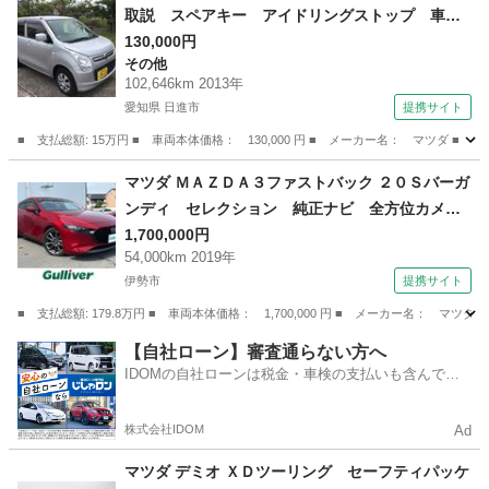
取説 スペアキー アイドリングストップ 車検
Ｒ１０年４月 （検10.4）
130,000円
その他
102,646km 2013年
愛知県 日進市
提携サイト
■ 支払総額: 15万円 ■ 車両本体価格： 130,000 円 ■ メーカー名： マツ
愛知
日進市
その他
マツダ ＭＡＺＤＡ３ファストバック ２０Ｓバーガ
ンディ セレクション 純正ナビ 全方位カメ
ラ ＥＴＣ メモリ付きパワーシート ＨＵＤ
1,700,000円
54,000km 2019年
シートヒーター ステアリングヒーター 衝突軽
伊勢市
提携サイト
減 車線抑制 追従走行 ＢＳＭ パーキングセ
ンサー ＬＥＤヘッドライト オートハイビーム
■ 支払総額: 179.8万円 ■ 車両本体価格： 1,700,000 円 ■ メーカー名
（検8.9）
三重
伊勢市
マツダ
【自社ローン】審査通らない方へ
IDOMの自社ローンは税金・車検の支払いも含んでい
るので毎月の支払額は一定
株式会社IDOM
Ad
マツダ デミオ ＸＤツーリング セーフティパッケ