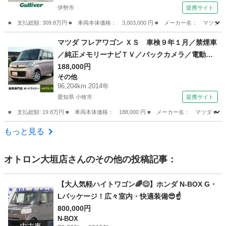
伊勢市
提携サイト
リングストップ 純正フロアマット 純正アルミ
ホイール （なし）
■ 支払総額: 309.8万円 ■ 車両本体価格： 3,003,000 円 ■ メーカー名
三重
伊勢市
マツダ
マツダ フレアワゴン ＸＳ 車検９年１月／禁煙車
／純正メモリーナビＴＶ／バックカメラ／電動ス
ライドドア／スマートキー×２／ロールサンシェー
188,000円
その他
ド／ＥＴＣ／ステアリングリモコン／衝突軽減ブ
96,204km 2014年
レーキ／Ａストップ／取説＆メンテナンスノート
愛知県 小牧市
提携サイト
（検9.1）
■ 支払総額: 19.8万円 ■ 車両本体価格： 188,000 円 ■ メーカー名： マ
愛知
小牧市
その他
もっと見る
オトロン大垣店
さんのその他の投稿記事：
【大人気軽ハイトワゴン🌈😊】ホンダ N-BOX G・
Lパッケージ！広々室内・快適装備😎☝️
800,000円
N-BOX