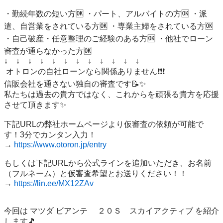
・勤続年数の短い方🆗 ・パート、アルバイトの方🆗 ・派
遣、自営業をされている方🆗 ・専業主婦をされている方🆗 
・自己破産・任意整理のご経験のある方🆗 ・他社でローン
審査が通らなかった方🆗 

↓　↓　↓　↓　↓　↓　↓　↓　↓　↓　↓　↓

 オトロンの自社ローンなら関係ありません❗️❗️❗️ 

信販会社を通さない独自の審査です📝✨ 

私たちは過去の貴方ではなく、これからを頑張る貴方を応援
させて頂きます✨

下記URLの弊社ホームページより仮審査の依頼が可能で
す！3分でカンタン入力！

→ 
https://www.otoron.jp/entry
もしくは下記URLから公式ラインを追加いただき、お名前
（フルネーム）と仮審査希望とお送りください！！

→ 
https://lin.ee/MX12ZAv
今回は マツダ ビアンテ 　２０Ｓ　スカイアクティブ を紹介
します🎵   
