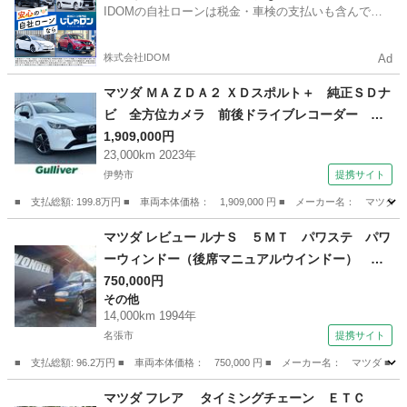
IDOMの自社ローンは税金・車検の支払いも含んでい
るので毎月の支払額は一定
株式会社IDOM
Ad
マツダ ＭＡＺＤＡ２ ＸＤスポルト＋ 純正ＳＤナ
ビ 全方位カメラ 前後ドライブレコーダー Ｅ
ＴＣ ＢＳＭ ヘッドアップディスプレイ パワ
1,909,000円
23,000km 2023年
ーシート シートヒーター ステアリングヒータ
伊勢市
提携サイト
ー レーダークルーズコントロール 衝突軽減
車線逸脱警報 （検8.9）
■ 支払総額: 199.8万円 ■ 車両本体価格： 1,909,000 円 ■ メーカー名
三重
伊勢市
マツダ
マツダ レビュー ルナＳ ５ＭＴ パワステ パワ
ーウィンドー（後席マニュアルウインドー）
２．５ボックス コンパクトセダン ドアバイザ
750,000円
その他
ー （なし）
14,000km 1994年
名張市
提携サイト
■ 支払総額: 96.2万円 ■ 車両本体価格： 750,000 円 ■ メーカー名： マ
三重
名張市
その他
マツダ フレア タイミングチェーン ＥＴＣ