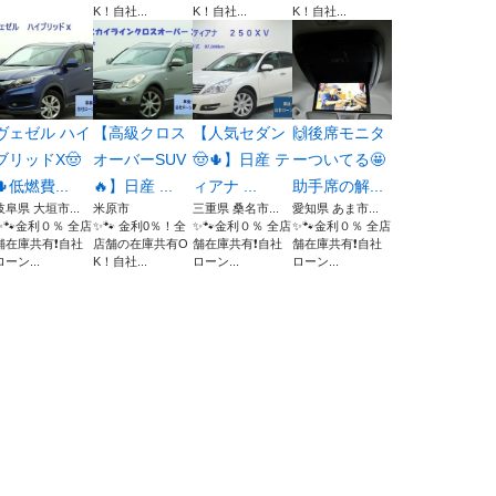
K！自社...
K！自社...
K！自社...
ヴェゼル ハイ
【高級クロス
【人気セダン
🙌後席モニタ
ブリッドX🤠
オーバーSUV
🤠🌵】日産 テ
ーついてる🤩
🌵低燃費...
🔥】日産 ...
ィアナ ...
助手席の解...
岐阜県 大垣市...
米原市
三重県 桑名市...
愛知県 あま市...
✨🐾金利０％ 全店
✨🐾 金利0％！全
✨🐾金利０％ 全店
✨🐾金利０％ 全店
舗在庫共有❗️自社
店舗の在庫共有O
舗在庫共有❗️自社
舗在庫共有❗️自社
ローン...
K！自社...
ローン...
ローン...