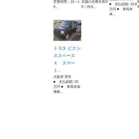
営業時間：10～1
店舗の在庫共有O
■ 支払総額: 19.8
9...
K！自社...
本
万円 ■ 車両本
体...
トヨタ ピクシ
ススペース
Ｘ スマー
ト...
大阪府 堺市
■ 支払総額: 20
万円 ■ 車両本体
価格...