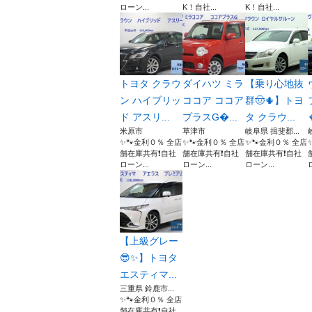
ローン...
K！自社...
K！自社...
トヨタ クラウ
ダイハツ ミラ
【乗り心地抜
ン ハイブリッ
ココア ココア
群🤠🌵】トヨ
ド アスリ...
プラスG...
タ クラウ...
米原市
草津市
岐阜県 揖斐郡...
✨🐾金利０％ 全店
✨🐾金利０％ 全店
✨🐾金利０％ 全店
舗在庫共有❗️自社
舗在庫共有❗️自社
舗在庫共有❗️自社
ローン...
ローン...
ローン...
【上級グレー
😎✨】トヨタ
エスティマ...
三重県 鈴鹿市...
✨🐾金利０％ 全店
舗在庫共有❗️自社