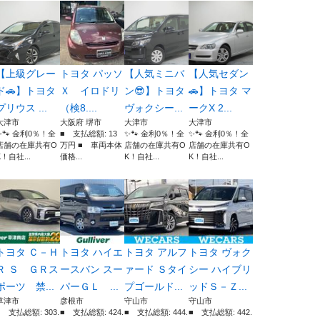
【上級グレー
トヨタ パッソ
【人気ミニバ
【人気セダン
ド🚗】トヨタ
Ｘ イロドリ
ン😎】トヨタ
🚗】トヨタ マ
プリウス ...
（検8....
ヴォクシー...
ークX 2...
大津市
大阪府 堺市
大津市
大津市
✨🐾 金利0％！全
■ 支払総額: 13
✨🐾 金利0％！全
✨🐾 金利0％！全
店舗の在庫共有O
万円 ■ 車両本体
店舗の在庫共有O
店舗の在庫共有O
K！自社...
価格...
K！自社...
K！自社...
トヨタ Ｃ－Ｈ
トヨタ ハイエ
トヨタ アルフ
トヨタ ヴォク
Ｒ Ｓ ＧＲス
ースバン スー
ァード Ｓタイ
シー ハイブリ
ポーツ 禁...
パーＧＬ ...
プゴールド...
ッドＳ－Ｚ...
草津市
彦根市
守山市
守山市
■ 支払総額: 303.
■ 支払総額: 424.
■ 支払総額: 444.
■ 支払総額: 442.