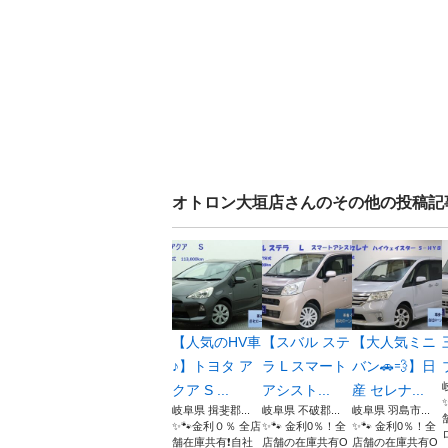
オトロン大垣店
さんのその他の投稿記
【人気のHV車
【スバル ステ
【大人気ミニ
♪】トヨタ ア
ラ L スマート
バン🚗💨】日
クア S ...
アシスト...
産 セレナ...
岐阜県 揖斐郡...
岐阜県 不破郡...
岐阜県 羽島市...
✨🐾金利０％ 全店
✨🐾 金利0％！全
✨🐾 金利0％！全
舗在庫共有❗️自社
店舗の在庫共有O
店舗の在庫共有O