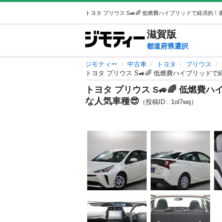
滋賀
版
都道府県選択
ジモティー
中古車
トヨタ
プリウス
トヨタ プリウス S🚙🌈 低燃費ハイブリッド
トヨタ プリウス S🚙🌈 低燃
な人気車種😎
（投稿ID : 1ol7wq）