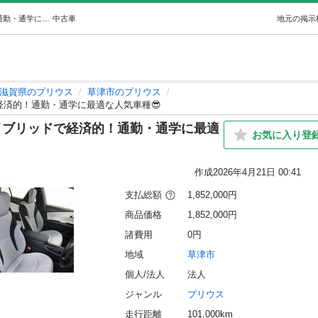
トヨタ プリウス S🚙🌈 低燃費ハイブリッドで経済的！通勤・通学に最適な人気車種😎 (オトロン大垣店) 草津のプリウスの中古車｜ジモティー
中古車
地元の掲示
滋賀県のプリウス
草津市のプリウス
で経済的！通勤・通学に最適な人気車種😎
費ハイブリッドで経済的！通勤・通学に最適
お気に入り登
作成
2026年4月21日 00:41
支払総額
1,852,000円
商品価格
1,852,000円
諸費用
0円
地域
草津市
個人/法人
法人
ジャンル
プリウス
走行距離
101,000km