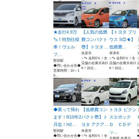
★走行4.9万
【人気の低燃
【トヨタ プリ
㌔！特別仕様
費コンパクト
ウス S😊🌵】
車！ヴェル
😎】トヨタ ...
低燃費...
米原市
草津市
フ...
✨🐾 金利0％！全
✨🐾 金利0％！全
堅田駅
店舗の在庫共有O
店舗の在庫共有O
◆問い合わせ先◆
K！自社...
K！自社...
営業時間：10～1
9...
◆乗って帰れ
【低燃費コン
トヨタ ピクシ
ます！R10年2
パクト😎】ト
スエポック
月迄！H2...
ヨタ アクア...
Ｄ ＣＤデ
堅田駅
米原市
ッ...
◆問い合わせ先◆
✨🐾 金利0％！全
京都府 木津川...