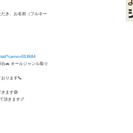
ただき、お名前（フルネー


detail?carno=053684
0台🚗 オールジャンル取り
ます📞

す😆 

ます🍗
