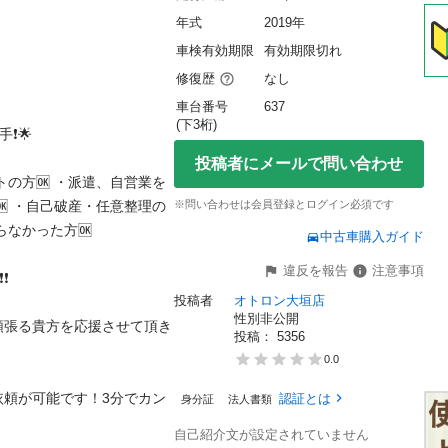
年式
2019年
車検有効期限
有効期限切れ
修復歴
なし
車台番号
637
(下3桁)


投稿者にメールで問い合わせ
トの方🆗 ・派遣、自営業を
🆗 ・自己破産・任意整理の
※問い合わせは会員登録とログイン必須です
かった方🆗 

中古車購入ガイド
違反を報告
注意事項
投稿者
オトロン大垣店
性別非公開
頑張る貴方を応援させて頂き
投稿： 
5356
0.0
依頼が可能です！3分でカン
認証とは
身分証
法人書類
自己紹介文が設定されていません