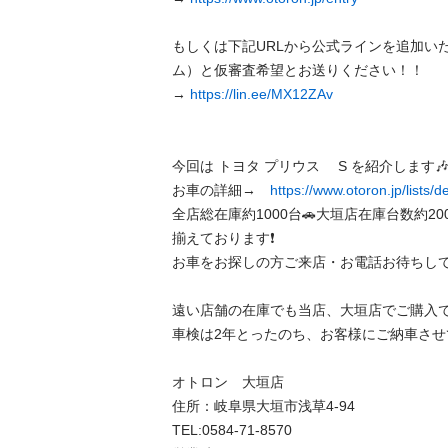
もしくは下記URLから公式ラインを追加い
ム）と仮審査希望とお送りください！！

→ 
https://lin.ee/MX12ZAv
今回は トヨタ プリウス 　S を紹介します🎶   
お車の詳細→　
https://www.otoron.jp/lists/
全店総在庫約1000台🚗大垣店在庫台数約20
揃えております❗️ 

お車をお探しの方ご来店・お電話お待ちしており
遠い店舗の在庫でも当店、大垣店でご購入できま
車検は2年とったのち、お客様にご納車させて頂き
オトロン　大垣店 

住所：岐阜県大垣市浅草4-94 

TEL:0584-71-8570 
