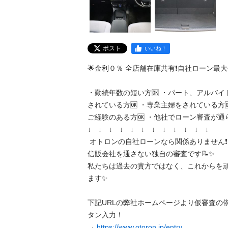
ポスト
いいね！
🌟金利０％ 全店舗在庫共有❗️自社ローン最大手❗️
・勤続年数の短い方🆗 ・パート、アルバイ
されている方🆗 ・専業主婦をされている方
ご経験のある方🆗 ・他社でローン審査が通らな
↓　↓　↓　↓　↓　↓　↓　↓　↓　↓　↓　↓

 オトロンの自社ローンなら関係ありません❗️❗️❗️ 

信販会社を通さない独自の審査です📝✨ 

私たちは過去の貴方ではなく、これからを
ます✨

下記URLの弊社ホームページより仮審査の
タン入力！

→ 
https://www.otoron.jp/entry