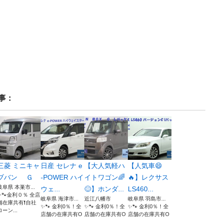
事：
三菱 ミニキャ
日産 セレナ e
【大人気軽ハ
【人気車😄
ブバン Ｇ
-POWER ハイ
イトワゴン🌈
🔥】レクサス
岐阜県 本巣市...
ウェ...
😊】ホンダ...
LS460...
✨🐾金利０％ 全店
岐阜県 海津市...
近江八幡市
岐阜県 羽島市...
舗在庫共有❗️自社
✨🐾 金利0％！全
✨🐾 金利0％！全
✨🐾 金利0％！全
ローン...
店舗の在庫共有O
店舗の在庫共有O
店舗の在庫共有O