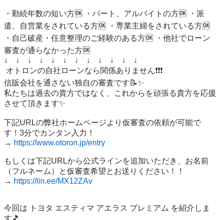
・勤続年数の短い方🆗 ・パート、アルバイトの方🆗 ・派
遣、自営業をされている方🆗 ・専業主婦をされている方🆗 
・自己破産・任意整理のご経験のある方🆗 ・他社でローン
審査が通らなかった方🆗 

↓　↓　↓　↓　↓　↓　↓　↓　↓　↓　↓　↓

 オトロンの自社ローンなら関係ありません❗️❗️❗️ 

信販会社を通さない独自の審査です📝✨ 

私たちは過去の貴方ではなく、これからを頑張る貴方を応援
させて頂きます✨

下記URLの弊社ホームページより仮審査の依頼が可能で
す！3分でカンタン入力！

→ 
https://www.otoron.jp/entry
もしくは下記URLから公式ラインを追加いただき、お名前
（フルネーム）と仮審査希望とお送りください！！

→ 
https://lin.ee/MX12ZAv
今回は トヨタ エスティマ アエラス プレミアム を紹介しま
す🎵   
