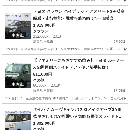
✨🐾金利０％ 全店舗在庫共有❗️自社ローン最大手❗️🐾✨ ・勤続年数の短い方🆗 ・パー
三重
桑名市
ティアナ
オトロン
トヨタ クラウン ハイブリッド アスリートS🚙💨高
級感・走行性能・燃費を兼ね備えた一台☝️😊
1,813,000円
クラウン
中古車
132,000km 2013年
滋賀県 米原市
6月10日
✨🐾金利０％ 全店舗在庫共有❗️自社ローン最大手❗️🐾✨ ・勤続年数の短い方🆗 ・パー
滋賀
米原市
クラウン
アスリート
【ファミリーにもおすすめ😊🔥】トヨタ ルーミー
X S🌈 両側スライドドア・使い勝手抜群！
811,000円
その他
中古車
90,500km 2018年
岐阜県 不破郡
6月25日
✨🐾 金利0％！全店舗の在庫共有OK！自社ローン最大手「オトロン」🐾✨ こんなお悩みは
岐阜
不破郡
その他
ルーミー
ダイハツ ムーヴキャンバス GメイクアップSAⅢ
😊🫧おしゃれで可愛い人気軽🦄両側スライドドア
🌵🌈
1,302,000円
その他