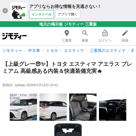
アプリならお得な情報を見逃さない！
インストール
アプリで開く
地元の掲示板 ジモティー 三重版
三重県
検索
ログイン
投稿
ジモティー
中古車
トヨタ
エスティマ
三重県のエスティマ
鈴
【上級グレー😎✨】トヨタ エスティマ アエラス プレ
ミアム 高級感ある内装＆快適装備充実🔥
投稿ID: 1p6qbp
2026年5月16日 04:42