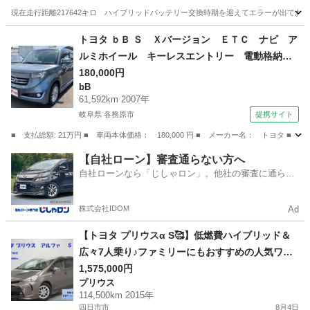
現在走行距離217642キロ ハイブリッドバッテリー交換時期を迎えてエラーが出ており
三重
松阪市
徳和駅
アクア
トヨタアクア
トヨタ ｂＢ Ｓ Ｘバージョン ＥＴＣ ナビ ア
ルミホイール キーレスエントリー 電動格納ミ
ラー ＡＴ 衝突安全ボディ ベンチシート Ａ
180,000円
bB
ＢＳ ＣＤ ＤＶＤ再生 エアコン パワーステ
61,592km 2007年
アリング 現状渡し （なし）
岐阜県 各務原市
提携サイト
■ 支払総額: 21万円 ■ 車両本体価格： 180,000 円 ■ メーカー名： トヨ
岐阜
各務原市
bB
【自社ローン】審査通らない方へ
自社ローンなら「じしゃロン」。他社の審査に通らな
かった方も
株式会社IDOM
Ad
【トヨタ プリウスα S🥰】低燃費ハイブリッド＆
広々7人乗り♪ファミリーにもおすすめの人気ワゴ
ン🌈🚗
1,575,000円
プリウス
114,500km 2015年
四日市市
8月4日