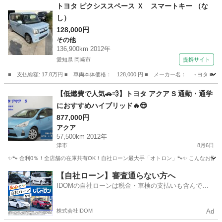
三重
松阪市
高茶屋駅
ヴィッツ
走行距離
トヨタ ピクシススペース Ｘ スマートキー （な
し）
128,000円
その他
136,900km 2012年
愛知県 岡崎市
提携サイト
■ 支払総額: 17.8万円 ■ 車両本体価格： 128,000 円 ■ メーカー名： トヨタ 
愛知
岡崎市
その他
【低燃費で人気🚗💨】トヨタ アクア S 通勤・通学
におすすめハイブリッド🔥😎
877,000円
アクア
57,500km 2012年
津市
8月6日
✨🐾 金利0％！全店舗の在庫共有OK！自社ローン最大手「オトロン」🐾✨ こんなお悩みは
三重
津市
アクア
【自社ローン】審査通らない方へ
IDOMの自社ローンは税金・車検の支払いも含んでい
るので毎月の支払額は一定
株式会社IDOM
Ad