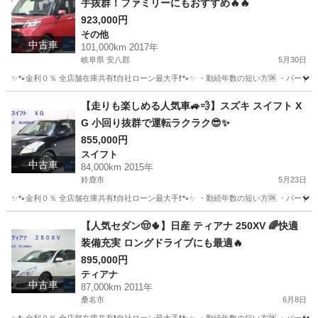
手抜群！ファミリーにもおすすめ🔥🔥
923,000円
その他
中古車
101,000km 2017年
岐阜県 安八郡
5月30日
✨🐾金利０％ 全店舗在庫共有❗️自社ローン最大手❗️🐾✨ ・勤続年数の短い方🆗 ・パー
岐阜
安八郡
その他
タンク
【走りも楽しめる人気車🚙💨】スズキ スイフト X
G 小回り抜群で運転ラクラク😎✨
855,000円
スイフト
中古車
84,000km 2015年
鈴鹿市
5月23日
✨🐾金利０％ 全店舗在庫共有❗️自社ローン最大手❗️🐾✨ ・勤続年数の短い方🆗 ・パー
三重
鈴鹿市
スイフト
オトロン
【人気セダン🤠🌵】日産 ティアナ 250XV 🌈快適
装備充実 ロングドライブにも最適🔥
895,000円
ティアナ
中古車
87,000km 2011年
桑名市
6月8日