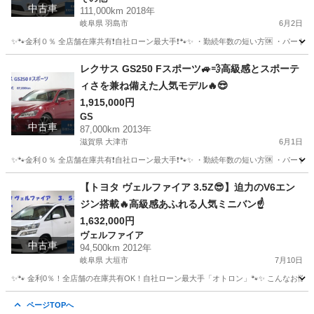
中古車
111,000km 2018年
岐阜県 羽島市
6月2日
✨🐾金利０％ 全店舗在庫共有❗️自社ローン最大手❗️🐾✨ ・勤続年数の短い方🆗 ・パー
岐阜
羽島市
その他
ムーヴキャンバス
レクサス GS250 Fスポーツ🚙💨高級感とスポーテ
ィさを兼ね備えた人気モデル🔥😎
1,915,000円
GS
中古車
87,000km 2013年
滋賀県 大津市
6月1日
✨🐾金利０％ 全店舗在庫共有❗️自社ローン最大手❗️🐾✨ ・勤続年数の短い方🆗 ・パー
滋賀
大津市
GS
オトロン
【トヨタ ヴェルファイア 3.5Z😎】迫力のV6エン
ジン搭載🔥高級感あふれる人気ミニバン☝️
1,632,000円
ヴェルファイア
中古車
94,500km 2012年
岐阜県 大垣市
7月10日
✨🐾 金利0％！全店舗の在庫共有OK！自社ローン最大手「オトロン」🐾✨ こんなお悩みは
岐阜
大垣市
ヴェルファイア
車両
ページTOPへ