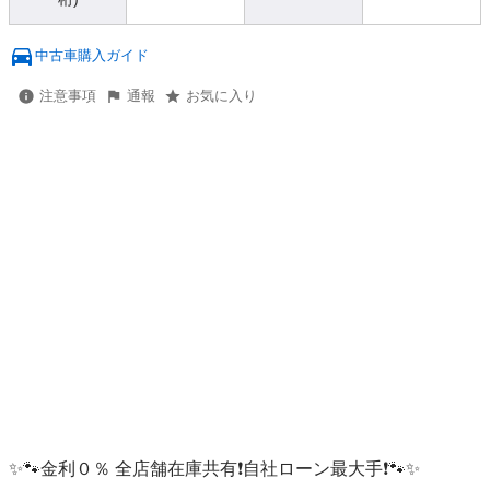
中古車購入ガイド
注意事項
通報
お気に入り
✨🐾金利０％ 全店舗在庫共有❗️自社ローン最大手❗️🐾✨
