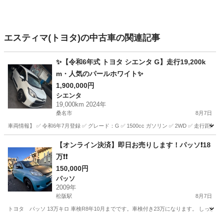
エスティマ(トヨタ)の中古車の関連記事
✨【令和6年式 トヨタ シエンタ G】走行19,200k
m・人気のパールホワイト✨
1,900,000円
シエンタ
19,000km 2024年
桑名市
8月7日
車両情報】 ✅ 令和6年7月登録 ✅ グレード：G ✅ 1500cc ガソリン ✅ 2WD ✅ 走行距離
三重
桑名市
シエンタ
【オンライン決済】即日お売りします！パッソ❗18
万❗️❗️
150,000円
パッソ
2009年
松阪駅
8月7日
トヨタ パッソ 13万キロ 車検R8年10月までです。車検付き23万になります。 しっ