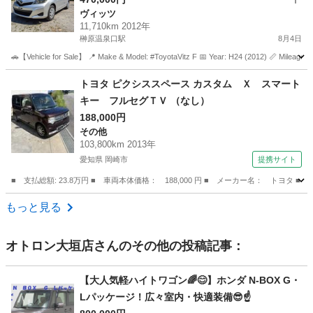
ヴィッツ
11,710km 2012年
榊原温泉口駅
8月4日
🚗【Vehicle for Sale】 📍 Make & Model: #ToyotaVitz F 📅 Year: H24 (2012) 📏 Mileage: 1
三重
津市
榊原温泉口駅
ヴィッツ
Vitz
トヨタ ピクシススペース カスタム Ｘ スマート
キー フルセグＴＶ （なし）
188,000円
その他
103,800km 2013年
愛知県 岡崎市
提携サイト
■ 支払総額: 23.8万円 ■ 車両本体価格： 188,000 円 ■ メーカー名： トヨタ
愛知
岡崎市
その他
もっと見る
オトロン大垣店
さんのその他の投稿記事：
【大人気軽ハイトワゴン🌈😊】ホンダ N-BOX G・
Lパッケージ！広々室内・快適装備😎☝️