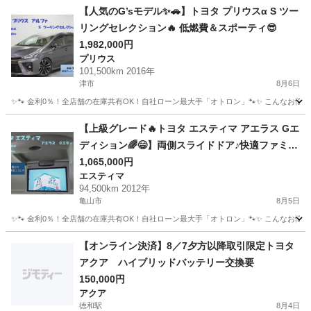
【人気のG’sモデル✨🚗】トヨタ プリウスα S ツー
リングセレクション🔥 低燃費＆スポーティ😎
1,982,000円
プリウス
101,500km 2016年
津市
8月6日
✨🐾 金利0％！全店舗の在庫共有OK！自社ローン最大手「オトロン」🐾✨ こんなお悩みは
三重
津市
プリウス
【上級グレード🔥トヨタ エスティマ アエラス Gエ
ディション🌈😄】両側スライドドア♪快適ファミリ
ーミニバン！
1,065,000円
エスティマ
94,500km 2012年
亀山市
8月5日
✨🐾 金利0％！全店舗の在庫共有OK！自社ローン最大手「オトロン」🐾✨ こんなお悩みは
三重
亀山市
エスティマ
車両
【オンライン決済】8／7夕方以降取引限定トヨタ
アクア ハイブリッドバッテリー交換要
150,000円
アクア
徳和駅
8月4日