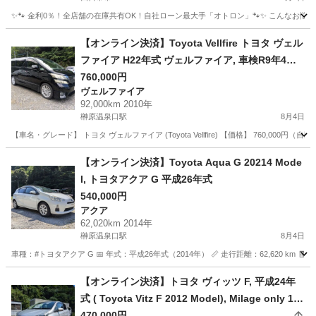
✨🐾 金利0％！全店舗の在庫共有OK！自社ローン最大手「オトロン」🐾✨ こんなお悩みは
三重
四日市市
プリウス
車両
【オンライン決済】Toyota Vellfire トヨタ ヴェル
ファイア H22年式 ヴェルファイア, 車検R9年4月
まで長寿命, 走行9.2万km
760,000円
ヴェルファイア
92,000km 2010年
榊原温泉口駅
8月4日
【車名・グレード】 トヨタ ヴェルファイア (Toyota Vellfire) 【価格】 760
三重
津市
榊原温泉口駅
ヴェルファイア
車両
【オンライン決済】Toyota Aqua G 20214 Mode
l, トヨタアクア G 平成26年式
540,000円
アクア
62,020km 2014年
榊原温泉口駅
8月4日
車種：#トヨタアクア G 📅 年式：平成26年式（2014年） 📏 走行距離：62,620 km 🧾
三重
津市
榊原温泉口駅
アクア
トヨタアクア
【オンライン決済】トヨタ ヴィッツ F, 平成24年
式 ( Toyota Vitz F 2012 Model), Milage only 11,
710 KM
470,000円