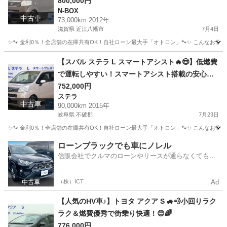
800,000円
N-BOX
中古車
73,000km 2012年
滋賀県 近江八幡市
7月4日
✨🐾 金利0％！全店舗の在庫共有OK！自社ローン最大手「オトロン」🐾✨ こんなお悩みは
滋賀
近江八幡市
N-BOX
【スバル ステラ L スマートアシスト🔥😎】低燃費
で運転しやすい！スマートアシスト搭載の安心・
快適な軽自動車🚗💨
752,000円
ステラ
中古車
90,000km 2015年
岐阜県 不破郡
7月23日
✨🐾 金利0％！全店舗の在庫共有OK！自社ローン最大手「オトロン」🐾✨ こんなお悩みは
岐阜
不破郡
ステラ
ローンブラックでも車にノレル
信販会社でクルマのローンやリースが通らなくてもク
ルマをご利用いただけるサービスがあります！
（株）ICT
Ad
【人気のHV車♪】トヨタ アクア S 🚙💨小回りラク
ラク＆燃費優秀で街乗り快適！😊🌈
776,000円