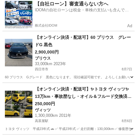
三重
松阪市
松阪駅
パッソ
【自社ローン】審査通らない方へ
IDOMの自社ローンは税金・車検の支払いも含んでい
るので毎月の支払額は一定
株式会社IDOM
Ad
【オンライン決済・配送可】60 プリウス グレー
ドG 黒色
2,900,000円
プリウス
33,000km 2023年
四日市市
8月7日
60 プリウス Gグレード 黒色になります。 現社確認可能です。 よろしくお願いいた
三重
四日市市
プリウス
グレード
【オンライン決済・配送可】✨トヨタ ヴィッツ✨
13万km・事故歴なし・オイル＆フルード交換済
み・すぐ乗れます！
250,000円
ヴィッツ
1,300,000km 2011年
高茶屋駅
8月6日
トヨタ ヴィッツ 平成23年式 🚗 ✅ 平成23年式 ✅ 走行距離：130,000km ✅ 修復