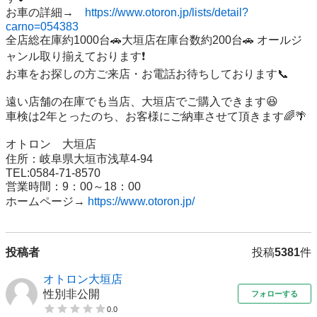
お車の詳細→　
https://www.otoron.jp/lists/detail?
carno=054383
全店総在庫約1000台🚗大垣店在庫台数約200台🚗 オールジ
ャンル取り揃えております❗️ 

お車をお探しの方ご来店・お電話お待ちしております📞

遠い店舗の在庫でも当店、大垣店でご購入できます😆 

車検は2年とったのち、お客様にご納車させて頂きます🌈🌴

オトロン　大垣店 

住所：岐阜県大垣市浅草4-94 

TEL:0584-71-8570 

営業時間：9：00～18：00 

ホームページ→ 
https://www.otoron.jp/
投稿者
投稿
5381
件
オトロン大垣店
性別非公開
フォローする
0.0