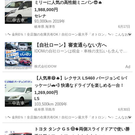
ミリーに人気の高性能ミニバン😎🔥
1,988,000円
セレナ
中古車
93,000km 2019年
岐阜県 海津市
6月17日
✨🐾 金利0％！全店舗の在庫共有OK！自社ローン最大手「オトロン」🐾✨ こんなお悩みは
岐阜
海津市
セレナ
【自社ローン】審査通らない方へ
IDOMの自社ローンは税金・車検の支払いも含んでい
るので毎月の支払額は一定
株式会社IDOM
Ad
【人気車😄🔥】レクサス LS460 バージョンC Iパ
ッケージ🚗💨 快適なドライブを楽しめる一台！
1,269,000円
LS
中古車
103,500km 2009年
岐阜県 羽島市
6月30日
✨🐾 金利0％！全店舗の在庫共有OK！自社ローン最大手「オトロン」🐾✨ こんなお悩みは
岐阜
羽島市
LS
トヨタ タンク G S 🤠🌵両側スライドドアで使い勝