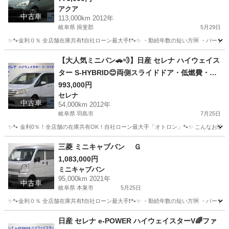
アクア
中古車
113,000km 2012年
岐阜県 揖斐郡
5月29日
✨🐾金利０％ 全店舗在庫共有❗️自社ローン最大手❗️🐾✨ ・勤続年数の短い方🆗 ・パー
岐阜
揖斐郡
アクア
オトロン
【大人気ミニバン🚗💨】日産 セレナ ハイウェイス
ター S-HYBRID😊両側スライドドア・低燃費・フ
ァミリーにおすすめの一台☝️
993,000円
セレナ
中古車
54,000km 2012年
岐阜県 羽島市
7月25日
✨🐾 金利0％！全店舗の在庫共有OK！自社ローン最大手「オトロン」🐾✨ こんなお悩みは
岐阜
羽島市
セレナ
三菱 ミニキャブバン Ｇ
1,083,000円
ミニキャブバン
95,000km 2021年
中古車
岐阜県 本巣市
5月25日
✨🐾金利０％ 全店舗在庫共有❗️自社ローン最大手❗️🐾✨ ・勤続年数の短い方🆗 ・パー
岐阜
本巣市
ミニキャブバン
オトロン
日産 セレナ e-POWER ハイウェイスターV🌈ファ