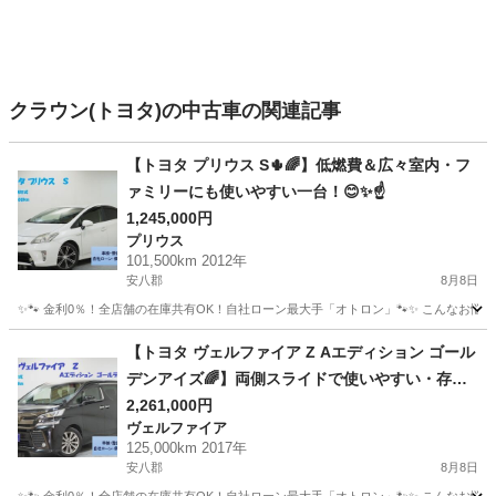
クラウン(トヨタ)の中古車の関連記事
【トヨタ プリウス S🌵🌈】低燃費＆広々室内・フ
ァミリーにも使いやすい一台！😊✨☝️
1,245,000円
プリウス
101,500km 2012年
安八郡
8月8日
✨🐾 金利0％！全店舗の在庫共有OK！自社ローン最大手「オトロン」🐾✨ こんなお悩みは
岐阜
安八郡
プリウス
車両
【トヨタ ヴェルファイア Z Aエディション ゴール
デンアイズ🌈】両側スライドで使いやすい・存在
感抜群の上級ミニバン😎🔥
2,261,000円
ヴェルファイア
125,000km 2017年
安八郡
8月8日