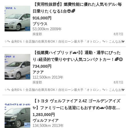
【実用性抜群☝️】燃費性能に優れた人気モデル♪毎
日乗りたくなる1台😎🌈
916,000円
プリウス
53,000km 2009年
揖斐郡
8月7日
✨🐾 金利0％！全店舗の在庫共有OK！自社ローン最大手「オトロン」🐾✨ こんなお悩みは
岐阜
揖斐郡
プリウス
【低燃費ハイブリッド🚗💨】通勤・通学にぴった
り♪経済的で乗りやすい人気コンパクトカー！🌈😊
734,000円
アクア
112,500km 2013年
揖斐郡
8月7日
✨🐾 金利0％！全店舗の在庫共有OK！自社ローン最大手「オトロン」🐾✨ こんなお悩みは
岐阜
揖斐郡
アクア
【トヨタ ヴェルファイア 2.4Z ゴールデンアイズ
✨】ファミリーにも送迎にもおすすめ🚗💨存在感
抜群の1台♪
1,283,000円
ヴェルファイア
134,500km 2013年