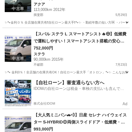
アクア
中古車
113,000km 2012年
揖斐郡
5月29日
✨🐾金利０％ 全店舗在庫共有❗️自社ローン最大手❗️🐾✨ ・勤続年数の短い方🆗 ・パー
岐阜
揖斐郡
アクア
オトロン
【スバル ステラ L スマートアシスト🔥😎】低燃費
で運転しやすい！スマートアシスト搭載の安心・
快適な軽自動車🚗💨
752,000円
ステラ
中古車
90,000km 2015年
不破郡
7月23日
✨🐾 金利0％！全店舗の在庫共有OK！自社ローン最大手「オトロン」🐾✨ こんなお悩みは
岐阜
不破郡
ステラ
【自社ローン】審査通らない方へ
IDOMの自社ローンは税金・車検の支払いも含んでい
るので毎月の支払額は一定
株式会社IDOM
Ad
【大人気ミニバン🚗💨】日産 セレナ ハイウェイス
ター S-HYBRID😊両側スライドドア・低燃費・フ
ァミリーにおすすめの一台☝️
993,000円