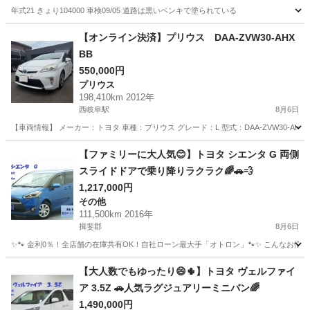
年式21 きょり104000 車検09/05 道路は黒いペンキで塗られている
岐阜
岐阜市
プリウス
【オンライン決済】プリウス DAA-ZVW30-AHX
BB
550,000円
プリウス
198,410km 2012年
西岐阜駅
8月6日
【車両情報】 メーカー：トヨタ 車種：プリウス グレード：L 型式：DAA-ZVW30-AHXB
岐阜
岐阜市
西岐阜駅
プリウス
走行距離
【ファミリーに大人気😊】トヨタ シエンタ G 両側
スライドドアで乗り降りラクラク🌈🚗💨
1,217,000円
その他
111,500km 2016年
揖斐郡
8月6日
✨🐾 金利0％！全店舗の在庫共有OK！自社ローン最大手「オトロン」🐾✨ こんなお悩みは
岐阜
揖斐郡
その他
【大人数でもゆったり😄🌵】トヨタ ヴェルファイ
ア 3.5Z 🚗人気ラグジュアリーミニバン🌈
1,490,000円