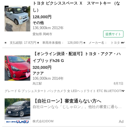
岐阜
美濃加茂市
日本ライン今渡駅
その他
トヨタ ピクシススペース Ｘ スマートキー （な
し）
128,000円
その他
136,900km 2012年
愛知県 岡崎市
提携サイト
■ 支払総額: 17.8万円 ■ 車両本体価格： 128,000 円 ■ メーカー名： トヨタ 
愛知
岡崎市
その他
【オンライン決済・配送可】トヨタ・アクア・ハ
イブリッドh26 G
320,000円
アクア
106,000km 2014年
烏江駅
8月7日
グレード G プッシュスタート パックカメラ 女 LEDヘッドライト ETC BLUETOOTH
岐阜
安八郡
烏江駅
アクア
BLUETOOTH
【自社ローン】審査通らない方へ
自社ローンなら「じしゃロン」。他社の審査に通らな
かった方も
株式会社IDOM
Ad