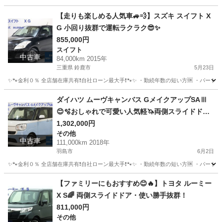
岐阜
安八郡
その他
タンク
【走りも楽しめる人気車🚙💨】スズキ スイフト X
G 小回り抜群で運転ラクラク😎✨
855,000円
スイフト
中古車
84,000km 2015年
三重県 鈴鹿市
5月23日
✨🐾金利０％ 全店舗在庫共有❗️自社ローン最大手❗️🐾✨ ・勤続年数の短い方🆗 ・パー
三重
鈴鹿市
スイフト
オトロン
ダイハツ ムーヴキャンバス GメイクアップSAⅢ
😊🫧おしゃれで可愛い人気軽🦄両側スライドドア
🌵🌈
1,302,000円
その他
中古車
111,000km 2018年
羽島市
6月2日
✨🐾金利０％ 全店舗在庫共有❗️自社ローン最大手❗️🐾✨ ・勤続年数の短い方🆗 ・パー
岐阜
羽島市
その他
ムーヴキャンバス
【ファミリーにもおすすめ😊🔥】トヨタ ルーミー
X S🌈 両側スライドドア・使い勝手抜群！
811,000円
その他