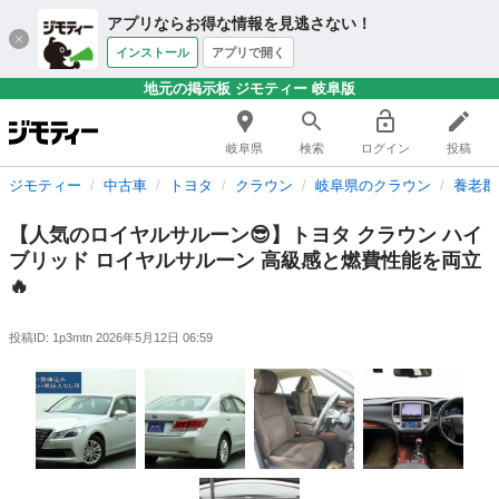
アプリならお得な情報を見逃さない！
インストール
アプリで開く
地元の掲示板 ジモティー 岐阜版
岐阜県
検索
ログイン
投稿
ジモティー
中古車
トヨタ
クラウン
岐阜県のクラウン
養老郡
【人気のロイヤルサルーン😎】トヨタ クラウン ハイ
ブリッド ロイヤルサルーン 高級感と燃費性能を両立
🔥
投稿ID: 1p3mtn
2026年5月12日 06:59