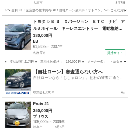
大垣市
8月7日
✨🐾 金利0％！全店舗の在庫共有OK！自社ローン最大手「オトロン」🐾✨ こんなお悩みは
岐阜
大垣市
ヴェルファイア
車両
トヨタ ｂＢ Ｓ Ｘバージョン ＥＴＣ ナビ ア
ルミホイール キーレスエントリー 電動格納ミ
ラー ＡＴ 衝突安全ボディ ベンチシート Ａ
180,000円
bB
ＢＳ ＣＤ ＤＶＤ再生 エアコン パワーステ
61,592km 2007年
アリング 現状渡し （なし）
各務原市
提携サイト
■ 支払総額: 21万円 ■ 車両本体価格： 180,000 円 ■ メーカー名： トヨ
岐阜
各務原市
bB
【自社ローン】審査通らない方へ
自社ローンなら「じしゃロン」。他社の審査に通らな
かった方も
株式会社IDOM
Ad
Pruis 21
350,000円
プリウス
105,000km 2009年
岐阜市
8月6日