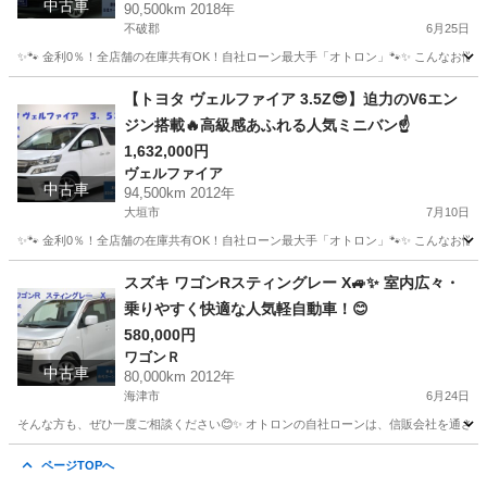
中古車
90,500km 2018年
不破郡
6月25日
✨🐾 金利0％！全店舗の在庫共有OK！自社ローン最大手「オトロン」🐾✨ こんなお悩みは
岐阜
不破郡
その他
ルーミー
【トヨタ ヴェルファイア 3.5Z😎】迫力のV6エン
ジン搭載🔥高級感あふれる人気ミニバン☝️
1,632,000円
ヴェルファイア
中古車
94,500km 2012年
大垣市
7月10日
✨🐾 金利0％！全店舗の在庫共有OK！自社ローン最大手「オトロン」🐾✨ こんなお悩みは
岐阜
大垣市
ヴェルファイア
車両
スズキ ワゴンRスティングレー X🚙✨ 室内広々・
乗りやすく快適な人気軽自動車！😊
580,000円
ワゴンＲ
中古車
80,000km 2012年
海津市
6月24日
そんな方も、ぜひ一度ご相談ください😊✨ オトロンの自社ローンは、信販会社を通さない独自審
岐阜
海津市
ワゴンＲ
ページTOPへ