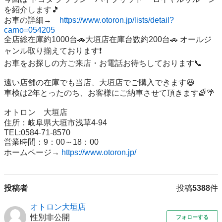
を紹介します🎵   

お車の詳細→　
https://www.otoron.jp/lists/detail?
carno=054205
全店総在庫約1000台🚗大垣店在庫台数約200台🚗 オールジ
ャンル取り揃えております❗️ 

お車をお探しの方ご来店・お電話お待ちしております📞

遠い店舗の在庫でも当店、大垣店でご購入できます😆 

車検は2年とったのち、お客様にご納車させて頂きます🌈🌴

オトロン　大垣店 

住所：岐阜県大垣市浅草4-94 

TEL:0584-71-8570 

営業時間：9：00～18：00 

ホームページ→ 
https://www.otoron.jp/
投稿者
投稿
5388
件
オトロン大垣店
性別非公開
フォローする