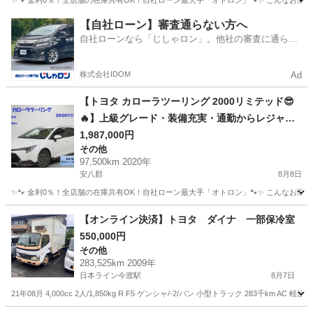
✨🐾 金利0％！全店舗の在庫共有OK！自社ローン最大手「オトロン」🐾✨ こんなお悩みは
岐阜
安八郡
ヴェルファイア
車両
【自社ローン】審査通らない方へ
自社ローンなら「じしゃロン」。他社の審査に通らな
かった方も
株式会社IDOM
Ad
【トヨタ カローラツーリング 2000リミテッド😎
🔥】上級グレード・装備充実・通勤からレジャー
まで快適ワゴン！🚗💨
1,987,000円
その他
97,500km 2020年
安八郡
8月8日
✨🐾 金利0％！全店舗の在庫共有OK！自社ローン最大手「オトロン」🐾✨ こんなお悩みは
岐阜
安八郡
その他
【オンライン決済】トヨタ ダイナ 一部保冷室
550,000円
その他
283,525km 2009年
日本ライン今渡駅
8月7日
21年08月 4,000cc 2人/1,850kg R F5 ゲンシャ/-2/バン 小型トラック 283千km AC 軽油 