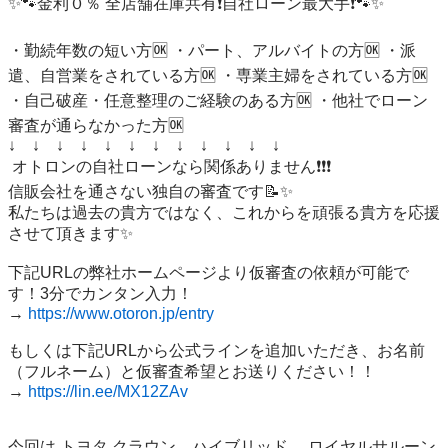
✨🐾金利０％ 全店舗在庫共有❗️自社ローン最大手❗️🐾✨

・勤続年数の短い方🆗 ・パート、アルバイトの方🆗 ・派
遣、自営業をされている方🆗 ・専業主婦をされている方🆗 
・自己破産・任意整理のご経験のある方🆗 ・他社でローン
審査が通らなかった方🆗 

↓　↓　↓　↓　↓　↓　↓　↓　↓　↓　↓　↓

 オトロンの自社ローンなら関係ありません❗️❗️❗️ 

信販会社を通さない独自の審査です📝✨ 

私たちは過去の貴方ではなく、これからを頑張る貴方を応援
させて頂きます✨

下記URLの弊社ホームページより仮審査の依頼が可能で
す！3分でカンタン入力！

→ 
https://www.otoron.jp/entry
もしくは下記URLから公式ラインを追加いただき、お名前
（フルネーム）と仮審査希望とお送りください！！

→ 
https://lin.ee/MX12ZAv
今回は トヨタ クラウン　ハイブリッド 　ロイヤルサルーン 