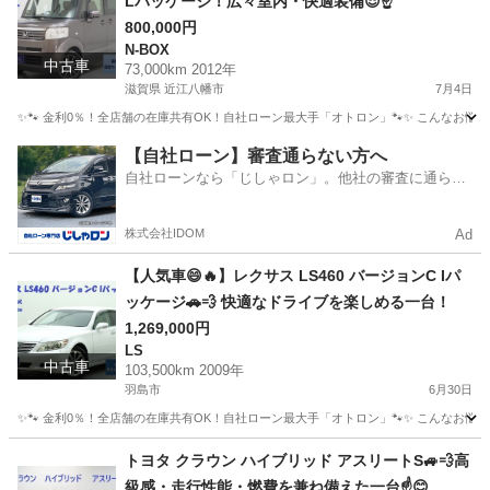
Lパッケージ！広々室内・快適装備😎☝️
800,000円
N-BOX
中古車
73,000km 2012年
滋賀県 近江八幡市
7月4日
✨🐾 金利0％！全店舗の在庫共有OK！自社ローン最大手「オトロン」🐾✨ こんなお悩みは
滋賀
近江八幡市
N-BOX
【自社ローン】審査通らない方へ
自社ローンなら「じしゃロン」。他社の審査に通らな
かった方も
株式会社IDOM
Ad
【人気車😄🔥】レクサス LS460 バージョンC Iパ
ッケージ🚗💨 快適なドライブを楽しめる一台！
1,269,000円
LS
中古車
103,500km 2009年
羽島市
6月30日
✨🐾 金利0％！全店舗の在庫共有OK！自社ローン最大手「オトロン」🐾✨ こんなお悩みは
岐阜
羽島市
LS
トヨタ クラウン ハイブリッド アスリートS🚙💨高
級感・走行性能・燃費を兼ね備えた一台☝️😊