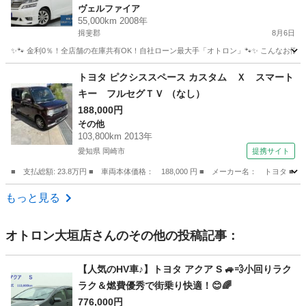
ヴェルファイア
55,000km 2008年
揖斐郡
8月6日
✨🐾 金利0％！全店舗の在庫共有OK！自社ローン最大手「オトロン」🐾✨ こんなお悩みは
岐阜
揖斐郡
ヴェルファイア
車両
トヨタ ピクシススペース カスタム Ｘ スマート
キー フルセグＴＶ （なし）
188,000円
その他
103,800km 2013年
愛知県 岡崎市
提携サイト
■ 支払総額: 23.8万円 ■ 車両本体価格： 188,000 円 ■ メーカー名： トヨタ
愛知
岡崎市
その他
もっと見る
オトロン大垣店
さんのその他の投稿記事：
【人気のHV車♪】トヨタ アクア S 🚙💨小回りラク
ラク＆燃費優秀で街乗り快適！😊🌈
776,000円