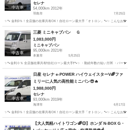
セレナ
中古車
54,000km 2012年
羽島市
7月25日
✨🐾 金利0％！全店舗の在庫共有OK！自社ローン最大手「オトロン」🐾✨ こんなお悩みは
岐阜
羽島市
セレナ
三菱 ミニキャブバン Ｇ
1,083,000円
ミニキャブバン
95,000km 2021年
中古車
本巣市
5月25日
✨🐾金利０％ 全店舗在庫共有❗️自社ローン最大手❗️🐾✨ ・勤続年数の短い方🆗 ・パー
岐阜
本巣市
ミニキャブバン
オトロン
日産 セレナ e-POWER ハイウェイスターV🌈ファ
ミリーに人気の高性能ミニバン😎🔥
1,988,000円
セレナ
中古車
93,000km 2019年
海津市
6月17日
✨🐾 金利0％！全店舗の在庫共有OK！自社ローン最大手「オトロン」🐾✨ こんなお悩みは
岐阜
海津市
セレナ
【大人気軽ハイトワゴン🌈😊】ホンダ N-BOX G・