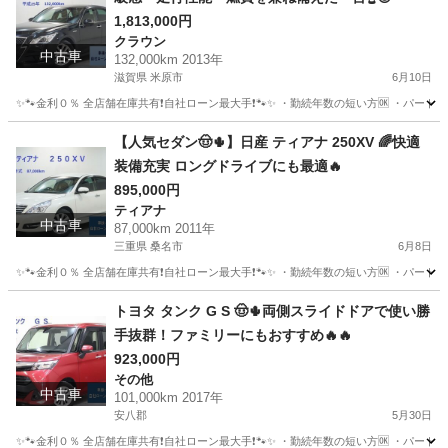
1,813,000円
クラウン
中古車
132,000km 2013年
滋賀県 米原市
6月10日
✨🐾金利０％ 全店舗在庫共有❗️自社ローン最大手❗️🐾✨ ・勤続年数の短い方🆗 ・パー
滋賀
米原市
クラウン
アスリート
【人気セダン🤠🌵】日産 ティアナ 250XV 🌈快適
装備充実 ロングドライブにも最適🔥
895,000円
ティアナ
中古車
87,000km 2011年
三重県 桑名市
6月8日
✨🐾金利０％ 全店舗在庫共有❗️自社ローン最大手❗️🐾✨ ・勤続年数の短い方🆗 ・パー
三重
桑名市
ティアナ
オトロン
トヨタ タンク G S 🤠🌵両側スライドドアで使い勝
手抜群！ファミリーにもおすすめ🔥🔥
923,000円
その他
中古車
101,000km 2017年
安八郡
5月30日
✨🐾金利０％ 全店舗在庫共有❗️自社ローン最大手❗️🐾✨ ・勤続年数の短い方🆗 ・パー