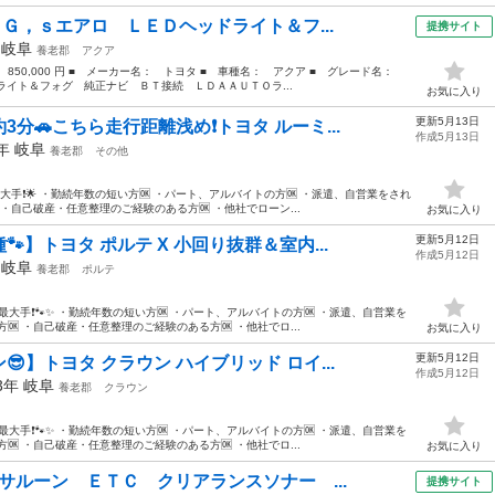
 Ｇ，ｓエアロ ＬＥＤヘッドライト＆フ...
提携サイト
年
岐阜
養老郡
アクア
： 850,000 円 ■ メーカー名： トヨタ ■ 車種名： アクア ■ グレード名：
ライト＆フォグ 純正ナビ ＢＴ接続 ＬＤＡＡＵＴＯラ...
お気に入り
更新5月13日
3分🚗こちら走行距離浅め❗トヨタ ルーミ...
作成5月13日
7年
岐阜
養老郡
その他
大手❗️🌟 ・勤続年数の短い方🆗 ・パート、アルバイトの方🆗 ・派遣、自営業をされ
 ・自己破産・任意整理のご経験のある方🆗 ・他社でローン...
お気に入り
更新5月12日
】トヨタ ポルテ X 小回り抜群＆室内...
作成5月12日
年
岐阜
養老郡
ポルテ
最大手❗️🐾✨ ・勤続年数の短い方🆗 ・パート、アルバイトの方🆗 ・派遣、自営業を
🆗 ・自己破産・任意整理のご経験のある方🆗 ・他社でロ...
お気に入り
更新5月12日
】トヨタ クラウン ハイブリッド ロイ...
作成5月12日
13年
岐阜
養老郡
クラウン
最大手❗️🐾✨ ・勤続年数の短い方🆗 ・パート、アルバイトの方🆗 ・派遣、自営業を
🆗 ・自己破産・任意整理のご経験のある方🆗 ・他社でロ...
お気に入り
サルーン ＥＴＣ クリアランスソナー ...
提携サイト