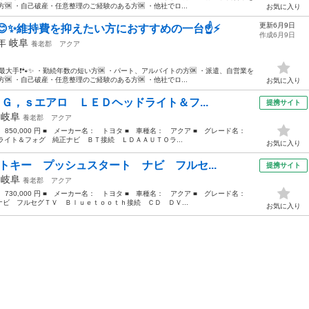
🆗 ・自己破産・任意整理のご経験のある方🆗 ・他社でロ...
お気に入り
更新6月9日
😊✨維持費を抑えたい方におすすめの一台☝️⚡
作成6月9日
6年
岐阜
養老郡
アクア
最大手❗️🐾✨ ・勤続年数の短い方🆗 ・パート、アルバイトの方🆗 ・派遣、自営業を
🆗 ・自己破産・任意整理のご経験のある方🆗 ・他社でロ...
お気に入り
 Ｇ，ｓエアロ ＬＥＤヘッドライト＆フ...
提携サイト
年
岐阜
養老郡
アクア
： 850,000 円 ■ メーカー名： トヨタ ■ 車種名： アクア ■ グレード名：
ライト＆フォグ 純正ナビ ＢＴ接続 ＬＤＡＡＵＴＯラ...
お気に入り
トキー プッシュスタート ナビ フルセ...
提携サイト
年
岐阜
養老郡
アクア
： 730,000 円 ■ メーカー名： トヨタ ■ 車種名： アクア ■ グレード名：
ビ フルセグＴＶ Ｂｌｕｅｔｏｏｔｈ接続 ＣＤ ＤＶ...
お気に入り