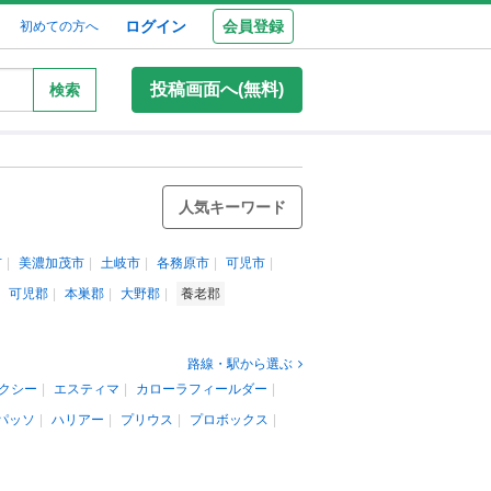
ログイン
会員登録
初めての方へ
投稿画面へ(無料)
検索
人気キーワード
市
美濃加茂市
土岐市
各務原市
可児市
可児郡
本巣郡
大野郡
養老郡
路線・駅から選ぶ
クシー
エスティマ
カローラフィールダー
パッソ
ハリアー
プリウス
プロボックス