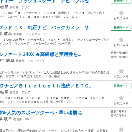
トキー プッシュスタート ナビ フルセ...
提携サイト
年
岐阜
養老郡
アクア
： 730,000 円 ■ メーカー名： トヨタ ■ 車種名： アクア ■ グレード名：
ビ フルセグＴＶ Ｂｌｕｅｔｏｏｔｈ接続 ＣＤ ＤＶ...
お気に入り
ラド ＴＸ 純正ナビ バックカメラ サ...
提携サイト
2年
岐阜
養老郡
ランドクルーザー
： 3,900,000 円 ■ メーカー名： トヨタ ■ 車種名： ランドクルーザープラド
クカメラ サンルーフ レーダークルーズ セーフテ...
お気に入り
更新6月30日
ファード 240X 🔥高級感と実用性を...
作成6月30日
09年
岐阜
養老郡
アルファード
社ローン最大手「オトロン」🐾✨ こんなお悩みはありませんか？🤔 ✅ 勤続年数が短
員・自営業 ✅ 専業主婦（主夫） ✅ 自己破産...
お気に入り
Ｄナビ／Ｂｌｕｅｔｏｏｔｈ接続／ＥＴＣ...
提携サイト
年
岐阜
養老郡
アクア
格： 580,000 円 ■ メーカー名： トヨタ ■ 車種名： アクア ■ グレード名：
続／ＥＴＣ／ＥＢＤ付ＡＢＳ／横滑り防止装置／プッ...
お気に入り
更新6月9日
😎💫人気のスポーツクーペ・早い者勝ち...
作成6月9日
3年
岐阜
養老郡
86
最大手❗️🐾✨ ・勤続年数の短い方🆗 ・パート、アルバイトの方🆗 ・派遣、自営業を