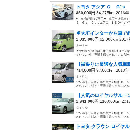
トヨタ アクア Ｇ Ｇ’ｓ
850,000円
84,275km 2016
■ 支払総額: 93万円 ■ 車両本体価格
Ｇ Ｇ’ｓ Ｇ，ｓエアロ ＬＥＤヘッド
🌟大垣インターから車で約
1,033,000円
62,000km 201
ルーミー
🌟金利０％ 全店舗在庫共有❗️自社ローン最
ている方🆗 ・専業主婦をされている方🆗
【街乗りに最適な人気車種
714,000円
97,000km 2013
オトロン
✨🐾金利０％ 全店舗在庫共有❗️自社ローン
されている方🆗 ・専業主婦をされている方
【人気のロイヤルサルーン
1,641,000円
110,000km 20
ロイヤル
✨🐾金利０％ 全店舗在庫共有❗️自社ローン
されている方🆗 ・専業主婦をされている方
トヨタ クラウン ロイヤル