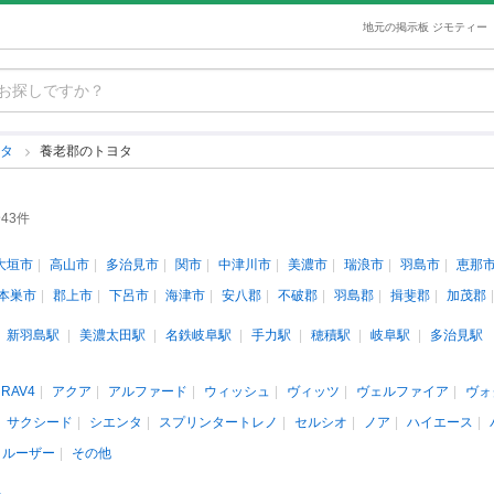
地元の掲示板 ジモティー
ヨタ
養老郡のトヨタ
43件
大垣市
高山市
多治見市
関市
中津川市
美濃市
瑞浪市
羽島市
恵那
本巣市
郡上市
下呂市
海津市
安八郡
不破郡
羽島郡
揖斐郡
加茂郡
新羽島駅
美濃太田駅
名鉄岐阜駅
手力駅
穂積駅
岐阜駅
多治見駅
RAV4
アクア
アルファード
ウィッシュ
ヴィッツ
ヴェルファイア
ヴォ
サクシード
シエンタ
スプリンタートレノ
セルシオ
ノア
ハイエース
クルーザー
その他
人