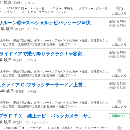
5年
岐阜
養老郡
クラウン
格： 1,278,000 円 ■ メーカー名： トヨタ ■ 車種名： クラウン ■ グレード
3
ランスソナー オートクルーズコントロール バッ...
お気に入り
更新4月29日
ルーン😎✨スペシャルナビパッケージ💫快...
作成4月29日
11年
岐阜
養老郡
クラウン
大手❗️🌟 ・勤続年数の短い方🆗 ・パート、アルバイトの方🆗 ・派遣、自営業をされ
 ・自己破産・任意整理のご経験のある方🆗 ・他社でローン...
お気に入り
更新4月28日
スライドドアで乗り降りラクラク！✨😎家...
作成4月28日
7年
岐阜
養老郡
シエンタ
大手❗️🌟 ・勤続年数の短い方🆗 ・パート、アルバイトの方🆗 ・派遣、自営業をされ
 ・自己破産・任意整理のご経験のある方🆗 ・他社でローン...
お気に入り
更新4月21日
クァイア Gi ブラックテーラード／上質...
作成4月21日
16年
岐阜
養老郡
その他
大手❗️🌟 ・勤続年数の短い方🆗 ・パート、アルバイトの方🆗 ・派遣、自営業をされ
 ・自己破産・任意整理のご経験のある方🆗 ・他社でローン...
お気に入り
ラド ＴＸ 純正ナビ バックカメラ サ...
提携サイト
2年
岐阜
養老郡
ランドクルーザー
： 3,900,000 円 ■ メーカー名： トヨタ ■ 車種名： ランドクルーザープラド