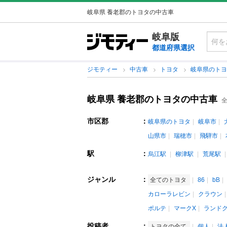
岐阜県 養老郡のトヨタの中古車
岐阜版
都道府県選択
ジモティー
中古車
トヨタ
岐阜県のト
岐阜県 養老郡のトヨタの中古車
全
市区郡
：
岐阜県のトヨタ
岐阜市
山県市
瑞穂市
飛騨市
駅
：
烏江駅
柳津駅
荒尾駅
ジャンル
：
全てのトヨタ
86
bB
カローラレビン
クラウン
ポルテ
マークX
ランド
投稿者
：
トヨタの全て
個人
法