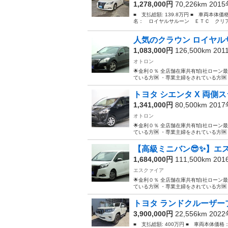
1,278,000円
70,226km 201
■ 支払総額: 139.8万円 ■ 車両本体価
名： ロイヤルサルーン ＥＴＣ クリア
人気のクラウン ロイヤルサ
1,083,000円
126,500km 20
オトロン
🌟金利０％ 全店舗在庫共有❗️自社ローン最
ている方🆗 ・専業主婦をされている方🆗
トヨタ シエンタ X 両側
1,341,000円
80,500km 201
オトロン
🌟金利０％ 全店舗在庫共有❗️自社ローン最
ている方🆗 ・専業主婦をされている方🆗
【高級ミニバン😎✨】エス
1,684,000円
111,500km 20
エスクァイア
🌟金利０％ 全店舗在庫共有❗️自社ローン最
ている方🆗 ・専業主婦をされている方🆗
トヨタ ランドクルーザープ
3,900,000円
22,556km 202
■ 支払総額: 400万円 ■ 車両本体価格