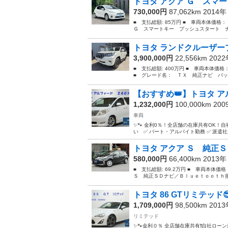
トヨタ アクア Ｇ スマー
730,000円
87,062km 2014
■ 支払総額: 85万円 ■ 車両本体価格
Ｇ スマートキー プッシュスタート ナ
トヨタ ランドクルーザープ
3,900,000円
22,556km 202
■ 支払総額: 400万円 ■ 車両本体価格
■ グレード名： ＴＸ 純正ナビ バッ
【おすすめ👑】トヨタ アル
1,232,000円
100,000km 20
車両
✨🐾 金利0％！全店舗の在庫共有OK！自
い ✅ パート・アルバイト勤務 ✅ 派遣社
トヨタ アクア Ｓ 純正Ｓ
580,000円
66,400km 2013
■ 支払総額: 69.2万円 ■ 車両本体価
Ｓ 純正ＳＤナビ／Ｂｌｕｅｔｏｏｔｈ接
トヨタ 86 GTリミテッド
1,709,000円
98,500km 201
リミテッド
✨🐾金利０％ 全店舗在庫共有❗️自社ローン