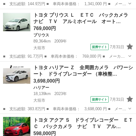
■ 支払総額: 144.9万円 ■ 車両本体価格： 1,341,000 円 ■ メーカ
ー名： トヨタ ■ 車種名： Ｃ－ＨＲ ■ グレード名： Ｇ ★衝
岐阜
大垣市
トヨタ
トヨタ プリウス Ｌ ＥＴＣ バックカメラ
突被害軽減システム ★ハイブリッド ★ドライブレコーダー ★ク
ナビ ＴＶ アルミホイール オート…
ルーズコ...
769,000円
プリウス
89,364km
2009年
7月31日
提携サイト
大垣市
■ 支払総額: 91.7万円 ■ 車両本体価格： 769,000 円 ■ メーカー
名： トヨタ ■ 車種名： プリウス ■ グレード名： Ｌ ＥＴ
岐阜
大垣市
プリウス
トヨタ ハリアー Ｚ 全周囲カメラ パワーシ
Ｃ バックカメラ ナビ ＴＶ アルミホイール オートライト Ｃ
ート ドライブレコーダー （車検整…
ＶＴ スマート...
3,698,000円
ハリアー
18,139km
2023年
7月31日
提携サイト
大垣市
■ 支払総額: 383.8万円 ■ 車両本体価格： 3,698,000 円 ■ メーカ
ー名： トヨタ ■ 車種名： ハリアー ■ グレード名： Ｚ 全周
岐阜
大垣市
ハリアー
トヨタ アクア Ｓ ドライブレコーダー ＥＴ
囲カメラ パワーシート ドライブレコーダー ■ 排気量：
Ｃ バックカメラ ナビ ＴＶ アル…
2000cc...
598,000円