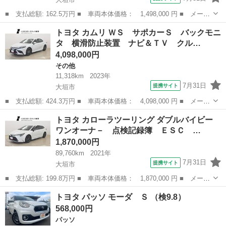
■ 支払総額: 162.5万円 ■ 車両本体価格： 1,498,000 円 ■ メーカ
ー名： トヨタ ■ 車種名： アクア ■ グレード名： クロスオー
岐阜
大垣市
アクア
トヨタ カムリ ＷＳ サポカーＳ バックモニ
バー エマージェンシーブレーキ ワンセグテレビ ナビＴＶ バッ
タ 横滑防止装置 ナビ＆ＴＶ クル…
クモニタ...
4,098,000円
その他
11,318km
2023年
7月31日
提携サイト
大垣市
■ 支払総額: 424.3万円 ■ 車両本体価格： 4,098,000 円 ■ メーカ
ー名： トヨタ ■ 車種名： カムリ ■ グレード名： ＷＳ サポ
岐阜
大垣市
その他
トヨタ カローラツーリング ダブルバイビー
カーＳ バックモニタ 横滑防止装置 ナビ＆ＴＶ クルーズコント
ワンオーナ－ 点検記録簿 ＥＳＣ …
ロール ...
1,870,000円
89,760km
2021年
7月31日
提携サイト
大垣市
■ 支払総額: 199.8万円 ■ 車両本体価格： 1,870,000 円 ■ メーカ
ー名： トヨタ ■ 車種名： カローラツーリング ■ グレード
岐阜
大垣市
トヨタ
トヨタ パッソ モーダ Ｓ （検9.8）
名： ダブルバイビー ワンオーナ－ 点検記録簿 ＥＳＣ キーレ
568,000円
スエントリー...
パッソ