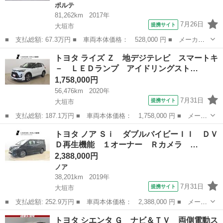
ポルテ
81,262km
2017年
7月26日
提携サイト
大垣市
■ 支払総額: 67.3万円 ■ 車両本体価格： 528,000 円 ■ メーカー
名： トヨタ ■ 車種名： ポルテ ■ グレード名： Ｆアラモード
岐阜
大垣市
ポルテ
トヨタ ライズ Ｚ 地デジテレビ スマートキ
トロワ 純正ナビフルセグＴＶＥＴＣＢｌｕｅｔｏｏｔｈ接続 ■ 排
－ ＬＥＤランプ アイドリングスト…
気量： 1...
1,758,000円
56,476km
2020年
7月31日
提携サイト
大垣市
■ 支払総額: 187.1万円 ■ 車両本体価格： 1,758,000 円 ■ メーカ
ー名： トヨタ ■ 車種名： ライズ ■ グレード名： Ｚ 地デジ
岐阜
大垣市
トヨタ
トヨタ ノア Ｓｉ ダブルバイビーＩＩ ＤＶ
テレビ スマートキ－ ＬＥＤランプ アイドリングストップ車 イ
Ｄ再生機能 １オーナー Ｒカメラ …
モビライ...
2,388,000円
ノア
38,201km
2019年
7月31日
提携サイト
大垣市
■ 支払総額: 252.9万円 ■ 車両本体価格： 2,388,000 円 ■ メーカ
ー名： トヨタ ■ 車種名： ノア ■ グレード名： Ｓｉ ダブル
岐阜
大垣市
ノア
トヨタ シエンタ Ｇ ナビ＆ＴＶ 両側電動ス
バイビーＩＩ ＤＶＤ再生機能 １オーナー Ｒカメラ スマ－トキ