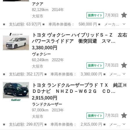
アクア
82,129km
2014年
7月30日
提携サイト
大垣市
■ 支払総額: 63.9万円 ■ 車両本体価格： 598,000 円 ■ メーカー
名： トヨタ ■ 車種名： アクア ■ グレード名： Ｓ ドライブ
岐阜
大垣市
アクア
トヨタ ヴォクシー ハイブリッドＳ－Ｚ 左右
レコーダー ＥＴＣ バックカメラ ナビ ＴＶ アルミホイール
パワースライドドア 衝突回避 スマ…
スマートキー...
3,380,000円
ヴォクシー
60,249km
2022年
7月31日
提携サイト
大垣市
■ 支払総額: 352.1万円 ■ 車両本体価格： 3,380,000 円 ■ メーカ
ー名： トヨタ ■ 車種名： ヴォクシー ■ グレード名： ハイブ
岐阜
大垣市
ヴォクシー
トヨタ ランドクルーザープラド ＴＸ 純正Ｈ
リッドＳ－Ｚ 左右パワースライドドア 衝突回避 スマートキープ
ＤＤナビ ＮＨＺＤ－Ｗ６２Ｇ ＣＤ…
ッシュス...
2,915,000円
ランドクルーザー
97,000km
2013年
7月31日
提携サイト
大垣市
■ 支払総額: 299.8万円 ■ 車両本体価格： 2,915,000 円 ■ メーカ