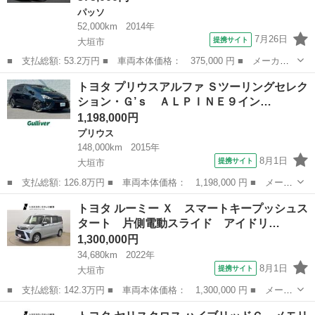
パッソ
52,000km
2014年
7月26日
提携サイト
大垣市
■ 支払総額: 53.2万円 ■ 車両本体価格： 375,000 円 ■ メーカー
名： トヨタ ■ 車種名： パッソ ■ グレード名： Ｘ Ｇパッケ
岐阜
大垣市
パッソ
トヨタ プリウスアルファ Ｓツーリングセレク
ージ ユーザー買取車 禁煙車 純正ナビ バックモニター ＥＴ
ション・Ｇ’ｓ ＡＬＰＩＮＥ９イン…
Ｃ ベンチシー...
1,198,000円
プリウス
148,000km
2015年
8月1日
提携サイト
大垣市
■ 支払総額: 126.8万円 ■ 車両本体価格： 1,198,000 円 ■ メーカ
ー名： トヨタ ■ 車種名： プリウスアルファ ■ グレード名：
岐阜
大垣市
プリウス
トヨタ ルーミー Ｘ スマートキープッシュス
Ｓツーリングセレクション・Ｇ’ｓ ＡＬＰＩＮＥ９インチナビ（Ｂ
タート 片側電動スライド アイドリ…
Ｔ・フル...
1,300,000円
34,680km
2022年
8月1日
提携サイト
大垣市
■ 支払総額: 142.3万円 ■ 車両本体価格： 1,300,000 円 ■ メーカ
ー名： トヨタ ■ 車種名： ルーミー ■ グレード名： Ｘ スマ
岐阜
大垣市
トヨタ