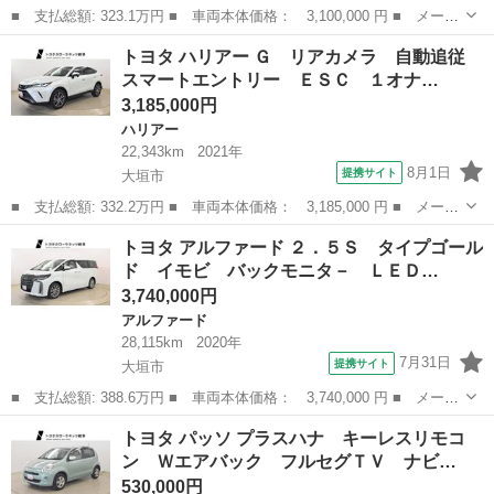
■ 支払総額: 323.1万円 ■ 車両本体価格： 3,100,000 円 ■ メーカ
ー名： トヨタ ■ 車種名： プリウス ■ グレード名： Ｚ １０
岐阜
大垣市
プリウス
トヨタ ハリアー Ｇ リアカメラ 自動追従
０ｖ電源スマートキーＬＥＤヘッドライトトラクションコントロール
スマートエントリー ＥＳＣ １オナ…
電動リヤ...
3,185,000円
ハリアー
22,343km
2021年
8月1日
提携サイト
大垣市
■ 支払総額: 332.2万円 ■ 車両本体価格： 3,185,000 円 ■ メーカ
ー名： トヨタ ■ 車種名： ハリアー ■ グレード名： Ｇ リア
岐阜
大垣市
ハリアー
トヨタ アルファード ２．５Ｓ タイプゴール
カメラ 自動追従 スマートエントリー ＥＳＣ １オナ 盗難防止
ド イモビ バックモニタ－ ＬＥＤ…
装置 メ...
3,740,000円
アルファード
28,115km
2020年
7月31日
提携サイト
大垣市
■ 支払総額: 388.6万円 ■ 車両本体価格： 3,740,000 円 ■ メーカ
ー名： トヨタ ■ 車種名： アルファード ■ グレード名： ２．
岐阜
大垣市
アルファード
トヨタ パッソ プラスハナ キーレスリモコ
５Ｓ タイプゴールド イモビ バックモニタ－ ＬＥＤランプ １
ン Ｗエアバック フルセグＴＶ ナビ…
オーナー...
530,000円