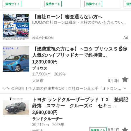
グ 衝突回避 メモ
アバッグ ４ＷＤ
バ
提携サイト
提携サイト
提携サイト
提
リーナビゲーショ
スマートキー キー
ー
ン ＰＷ リヤカメ
レス 盗難防止シス
接
【自社ローン】審査通らない方へ
ラ ＡＷ ＥＴＣ装
テム アルミホイー
減
IDOMの自社ローンは税金・車検の支払いも含んでいる
備 ＡＢＳ 切替４
ル ＡＢＳ ＤＶＤ
Ｃ
ので毎月の支払額は一定
ＷＤ ＬＥＤラン
再生 プリクラッシ
動
プ ＴＶナビ ＤＶ
ュ （車検整備付）
キ
Ad
株式会社IDOM
Ｄ再生可 ＰＳ
付
（車検整備付）
【燃費重視の方に🔥】トヨタ プリウス S ☝️😎
人気のハイブリッドカーで維持費…
1,839,000円
プリウス
117,500km
2019年
大垣市
8月3日
✨🐾 金利0％！全店舗の在庫共有OK！自社ローン最大手「オトロン」
🐾✨ こんなお悩みはありませんか？🤔 ✅ 勤続年数が短い ✅ パー
岐阜
大垣市
プリウス
トヨタ ランドクルーザープラド ＴＸ 整備記
ト・アルバイト勤務 ✅ 派遣社員・自営業 ✅ 専業主婦（主夫） ✅ 自
録簿 スマキー クルーズＣ セキュ…
己破産...
3,980,000円
ランドクルーザー
39,212km
2023年
8月1日
提携サイト