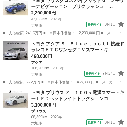
トヨタ ヤリスクロス ハイブリッドＧ メモリ
ートキープッシュスタート 片側電動スライド アイドリングＳＴＯ
ーナビゲーション プリクラッシュ …
Ｐ ワン...
2,290,000円
43,022km
2023年
8月1日
提携サイト
大垣市
■ 支払総額: 241.6万円 ■ 車両本体価格： 2,290,000 円 ■ メーカ
ー名： トヨタ ■ 車種名： ヤリスクロス ■ グレード名： ハイ
岐阜
大垣市
トヨタ
トヨタ アクア Ｓ Ｂｌｕｅｔｏｏｔｈ接続ド
ブリッドＧ メモリーナビゲーション プリクラッシュ バックモニ
ラレコＥＴＣワンセグＴＶスマートキ…
ター イ...
468,000円
アクア
108,205km
2013年
7月27日
提携サイト
大垣市
■ 支払総額: 56.2万円 ■ 車両本体価格： 468,000 円 ■ メーカー
名： トヨタ ■ 車種名： アクア ■ グレード名： Ｓ Ｂｌｕｅ
岐阜
大垣市
アクア
トヨタ プリウス Ｚ １００ｖ電源スマートキ
ｔｏｏｔｈ接続ドラレコＥＴＣワンセグＴＶスマートキー Ｐウイン
ーＬＥＤヘッドライトトラクションコ…
ドウ エコア...
3,100,000円
プリウス
68,369km
2023年
8月1日
提携サイト
大垣市