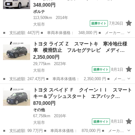
348,000円
ポルテ
113,509km
2014年
7月26日
提携サイト
大垣市
■ 支払総額: 44万円 ■ 車両本体価格： 348,000 円 ■ メーカー
名： トヨタ ■ 車種名： ポルテ ■ グレード名： Ｆアラモー
岐阜
大垣市
ポルテ
トヨタ ライズ Ｚ スマートキ 寒冷地仕様
ド Ｂｌｕｅｔｏｏｔｈ接続ＥＴＣ後席モニターフルセグＴＶスマー
車 横滑防止 フルセグテレビ メディ…
トキー スマ－トキ...
2,350,000円
29,775km
2023年
8月1日
提携サイト
大垣市
■ 支払総額: 247.4万円 ■ 車両本体価格： 2,350,000 円 ■ メーカ
ー名： トヨタ ■ 車種名： ライズ ■ グレード名： Ｚ スマー
岐阜
大垣市
トヨタ
トヨタ スペイド Ｆ クイーンＩＩ スマート
トキ 寒冷地仕様車 横滑防止 フルセグテレビ メディアプレイヤ
キー＆プッシュスタート エアバック…
ー接続 ...
870,000円
その他
67,758km
2016年
8月1日
提携サイト
大垣市
■ 支払総額: 99.7万円 ■ 車両本体価格： 870,000 円 ■ メーカー