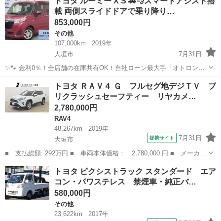
トヨタ ルーミー X S 🚗💨スマートアシスト搭
ワンオーナ－ エアロ 横滑り防止システム 盗難防止装置 オート
載 両側スライドドアで乗り降り…
クルーズ...
853,000円
その他
107,000km
2019年
大垣市
7月31日
✨🐾 金利0％！全店舗の在庫共有OK！自社ローン最大手「オトロン」
🐾✨ こんなお悩みはありませんか？🤔 ✅ 勤続年数が短い ✅ パー
岐阜
大垣市
その他
ルーミー
トヨタ ＲＡＶ４ Ｇ フルセグ地デジＴＶ プ
ト・アルバイト勤務 ✅ 派遣社員・自営業 ✅ 専業主婦（主夫） ✅ 自
リクラッシュセーフティー リヤカメ…
己破産...
2,780,000円
RAV4
48,267km
2019年
7月31日
提携サイト
大垣市
■ 支払総額: 292万円 ■ 車両本体価格： 2,780,000 円 ■ メーカー
名： トヨタ ■ 車種名： ＲＡＶ４ ■ グレード名： Ｇ フルセ
岐阜
大垣市
RAV4
トヨタ ピクシストラック スタンダード エア
グ地デジＴＶ プリクラッシュセーフティー リヤカメラ 横滑り防
コン・パワステレス 禁煙車・純正バ…
止 ワンオ...
580,000円
その他
23,622km
2017年