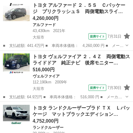
ー名： トヨタ ■ 車種名： ランドクルーザープラド ■ グレード
岐阜
大垣市
ランドクルーザー
トヨタ アルファード ２．５Ｓ Ｃパッケー
名： ＴＸ 純正ＨＤＤナビ ＮＨＺＤ－Ｗ６２Ｇ ＣＤ ＤＶＤ
ジ プリクラッシュＳ 両側電動スライ…
Ｂｌｕｅ...
4,260,000円
アルファード
43,430km
2021年
7月31日
提携サイト
大垣市
■ 支払総額: 441.4万円 ■ 車両本体価格： 4,260,000 円 ■ メーカ
ー名： トヨタ ■ 車種名： アルファード ■ グレード名： ２．
岐阜
大垣市
アルファード
トヨタ ヴェルファイア ２．４Ｚ 両側電動ス
５Ｓ Ｃパッケージ プリクラッシュＳ 両側電動スライドＤ 定期
ライドドア 純正ナビ 後席モニター…
点検記録...
516,000円
ヴェルファイア
112,190km
2009年
7月30日
提携サイト
大垣市
■ 支払総額: 64.9万円 ■ 車両本体価格： 516,000 円 ■ メーカー
名： トヨタ ■ 車種名： ヴェルファイア ■ グレード名： ２．
岐阜
大垣市
ヴェルファイア
トヨタ ランドクルーザープラド ＴＸ Ｌパッ
４Ｚ 両側電動スライドドア 純正ナビ 後席モニター バックカメ
ケージ マットブラックエディション…
ラ 禁煙車 ...
4,752,000円
ランドクルーザー