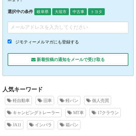
選択中の条件
岐阜県
大垣市
中古車
トヨタ
ジモティーメルマガにも登録する
新着投稿の通知をメールで受け取る
人気キーワード
軽自動車
旧車
軽バン
個人売買
キャンピングトレーラー
MT車
17クラウン
JA11
インパラ
箱バン