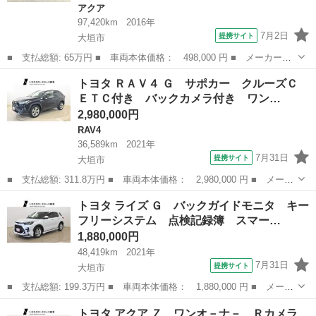
アクア
97,420km
2016年
7月2日
提携サイト
大垣市
■ 支払総額: 65万円 ■ 車両本体価格： 498,000 円 ■ メーカー
名： トヨタ ■ 車種名： アクア ■ グレード名： Ｓ 禁煙車
岐阜
大垣市
アクア
トヨタ ＲＡＶ４ Ｇ サポカー クルーズＣ
社外フルエアロ 社外１７インチアルミ スタッドレス付き社外アル
ＥＴＣ付き バックカメラ付き ワン…
ミ付属 ナビ Ｔ...
2,980,000円
RAV4
36,589km
2021年
7月31日
提携サイト
大垣市
■ 支払総額: 311.8万円 ■ 車両本体価格： 2,980,000 円 ■ メーカ
ー名： トヨタ ■ 車種名： ＲＡＶ４ ■ グレード名： Ｇ サポ
岐阜
大垣市
RAV4
トヨタ ライズ Ｇ バックガイドモニタ キー
カー クルーズＣ ＥＴＣ付き バックカメラ付き ワンオーナ 地
フリーシステム 点検記録簿 スマー…
デジ パ...
1,880,000円
48,419km
2021年
7月31日
提携サイト
大垣市
■ 支払総額: 199.3万円 ■ 車両本体価格： 1,880,000 円 ■ メーカ
ー名： トヨタ ■ 車種名： ライズ ■ グレード名： Ｇ バック
岐阜
大垣市
トヨタ
トヨタ アクア Ｚ ワンオ－ナ－ Ｒカメラ
ガイドモニタ キーフリーシステム 点検記録簿 スマートキ－ 盗