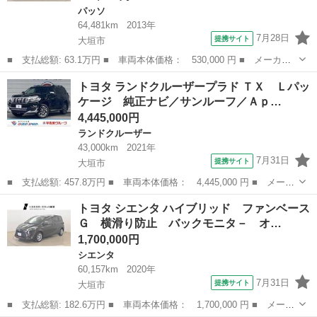
パッソ
64,481km
2013年
7月28日
提携サイト
大垣市
■ 支払総額: 63.1万円 ■ 車両本体価格： 530,000 円 ■ メーカー
名： トヨタ ■ 車種名： パッソ ■ グレード名： プラスハナ
岐阜
大垣市
パッソ
トヨタ ランドクルーザープラド ＴＸ Ｌパッ
キーレスリモコン Ｗエアバック フルセグＴＶ ナビ・ＴＶ エア
ケージ 純正ナビ／サンルーフ／Ａｐ…
コン インテ...
4,445,000円
ランドクルーザー
43,000km
2021年
7月31日
提携サイト
大垣市
■ 支払総額: 457.8万円 ■ 車両本体価格： 4,445,000 円 ■ メーカ
ー名： トヨタ ■ 車種名： ランドクルーザープラド ■ グレード
岐阜
大垣市
ランドクルーザー
トヨタ シエンタ ハイブリッド ファンベース
名： ＴＸ Ｌパッケージ 純正ナビ／サンルーフ／ＡｐｐｌｅＣａ
Ｇ 横滑り防止 バックモニタ－ オ…
ｒＰｌａ...
1,700,000円
シエンタ
60,157km
2020年
7月31日
提携サイト
大垣市
■ 支払総額: 182.6万円 ■ 車両本体価格： 1,700,000 円 ■ メーカ