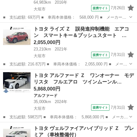
64,983km
2016年
7月26日
提携サイト
大垣市
■ 支払総額: 69万円 ■ 車両本体価格： 568,000 円 ■ メーカー
名： トヨタ ■ 車種名： パッソ ■ グレード名： モーダ Ｓ
岐阜
大垣市
パッソ
トヨタ ライズ Ｚ 誤発進抑制機能 エアコ
■ 排気量： 1000cc ■ ドア枚数： 5D ■ ミッション： CVT ■...
ン スマートキー＆プッシュスタート …
2,055,000円
23,210km
2021年
7月31日
提携サイト
大垣市
■ 支払総額: 216.8万円 ■ 車両本体価格： 2,055,000 円 ■ メーカ
ー名： トヨタ ■ 車種名： ライズ ■ グレード名： Ｚ 誤発進
岐阜
大垣市
トヨタ
トヨタ アルファード Ｚ ワンオーナー モデ
抑制機能 エアコン スマートキー＆プッシュスタート ドライブレ
リスタ フルエアロ ツインムーンル…
コーダ ...
5,868,000円
アルファード
35,000km
2024年
7月31日
提携サイト
大垣市
■ 支払総額: 598万円 ■ 車両本体価格： 5,868,000 円 ■ メーカー
名： トヨタ ■ 車種名： アルファード ■ グレード名： Ｚ ワ
岐阜
大垣市
アルファード
トヨタ ヴェルファイアハイブリッド Ｚ プレ
ンオーナー モデリスタ フルエアロ ツインムーンルーフ ユニバ
ミア （車検整備付）
ーサルステ...