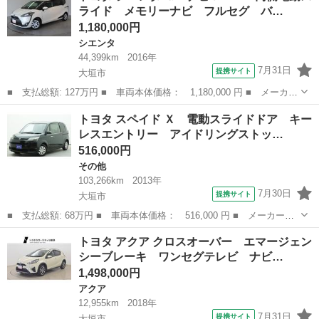
ライド メモリーナビ フルセグ バ…
－ Ａス...
1,180,000円
シエンタ
44,399km
2016年
7月31日
提携サイト
大垣市
■ 支払総額: 127万円 ■ 車両本体価格： 1,180,000 円 ■ メーカー
名： トヨタ ■ 車種名： シエンタ ■ グレード名： Ｇ ナビ＆
岐阜
大垣市
シエンタ
トヨタ スペイド Ｘ 電動スライドドア キー
ＴＶ 両側電動スライド メモリーナビ フルセグ バックカメラ
レスエントリー アイドリングストッ…
ＤＶＤ再生...
516,000円
その他
103,266km
2013年
7月30日
提携サイト
大垣市
■ 支払総額: 68万円 ■ 車両本体価格： 516,000 円 ■ メーカー
名： トヨタ ■ 車種名： スペイド ■ グレード名： Ｘ 電動ス
岐阜
大垣市
その他
トヨタ アクア クロスオーバー エマージェン
ライドドア キーレスエントリー アイドリングストップ 電動格納
シーブレーキ ワンセグテレビ ナビ…
ミラー ＣＶＴ ...
1,498,000円
アクア
12,955km
2018年
7月31日
提携サイト
大垣市