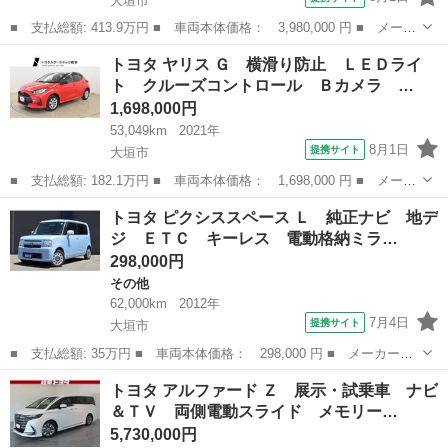
大垣市
■ 支払総額: 413.9万円 ■ 車両本体価格： 3,980,000 円 ■ メーカ
ー名： トヨタ ■ 車種名： ランドクルーザープラド ■ グレード
岐阜
大垣市
ランドクルーザー
トヨタ ヤリス Ｇ 横滑り防止 ＬＥＤライ
名： ＴＸ 整備記録簿 スマキー クルーズＣ セキュリティ カ
ト クルーズコントロール Ｂカメラ …
ーテンエ...
1,698,000円
53,049km
2021年
8月1日
提携サイト
大垣市
■ 支払総額: 182.1万円 ■ 車両本体価格： 1,698,000 円 ■ メーカ
ー名： トヨタ ■ 車種名： ヤリス ■ グレード名： Ｇ 横滑り
岐阜
大垣市
トヨタ
トヨタ ピクシススペース Ｌ 純正ナビ 地デ
防止 ＬＥＤライト クルーズコントロール Ｂカメラ ワンオーナ
ジ ＥＴＣ キーレス 電動格納ミラ…
ー オー...
298,000円
その他
62,000km
2012年
7月4日
提携サイト
大垣市
■ 支払総額: 35万円 ■ 車両本体価格： 298,000 円 ■ メーカー
名： トヨタ ■ 車種名： ピクシススペース ■ グレード名：
岐阜
大垣市
その他
トヨタ アルファード Ｚ 展示・試乗車 ナビ
Ｌ 純正ナビ 地デジ ＥＴＣ キーレス 電動格納ミラー ベンチ
＆ＴＶ 両側電動スライド メモリー…
シート ■ 排気量...
5,730,000円