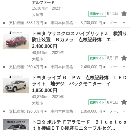
アルファード
15,387km
2023年
8月1日
提携サイト
大垣市
■ 支払総額: 588.1万円 ■ 車両本体価格： 5,730,000 円 ■ メーカ
ー名： トヨタ ■ 車種名： アルファード ■ グレード名： Ｚ
岐阜
大垣市
アルファード
トヨタ ヤリスクロス ハイブリッドＺ 横滑り
展示・試乗車 ナビ＆ＴＶ 両側電動スライド メモリーナビ フル
防止装置 Ｂカメラ 点検記録簿 エ…
セグ 後...
2,480,000円
40,941km
2021年
8月1日
提携サイト
大垣市
■ 支払総額: 260.4万円 ■ 車両本体価格： 2,480,000 円 ■ メーカ
ー名： トヨタ ■ 車種名： ヤリスクロス ■ グレード名： ハイ
岐阜
大垣市
トヨタ
トヨタ ライズ Ｇ ＰＷ 点検記録簿 ＬＥＤ
ブリッドＺ 横滑り防止装置 Ｂカメラ 点検記録簿 エアコン Ｌ
ライト 地デジ バックモニター イ…
ＥＤライ...
1,850,000円
43,874km
2021年
8月1日
提携サイト
大垣市
■ 支払総額: 196.3万円 ■ 車両本体価格： 1,850,000 円 ■ メーカ
ー名： トヨタ ■ 車種名： ライズ ■ グレード名： Ｇ ＰＷ
岐阜
大垣市
トヨタ
トヨタ ポルテ Ｆアラモード Ｂｌｕｅｔｏｏ
点検記録簿 ＬＥＤライト 地デジ バックモニター イモビ 横滑
ｔｈ接続ＥＴＣ後席モニターフルセグ…
り防止機...