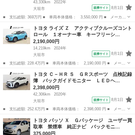
43,330km
2022年
8月1日
提携サイト
大垣市
■ 支払総額: 369万円 ■ 車両本体価格： 3,550,000 円 ■ メーカー
名： トヨタ ■ 車種名： ハリアー ■ グレード名： Ｚ レザー
岐阜
大垣市
ハリアー
トヨタ ライズ Ｚ アクティブクルーズコント
パッケージ スマキ 追突防止 フルセグテレビ バックモニター
ロール １オーナー車 キーフリーシ…
ドラレコ付...
2,190,000円
14,219km
2024年
8月1日
提携サイト
大垣市
■ 支払総額: 228.4万円 ■ 車両本体価格： 2,190,000 円 ■ メーカ
ー名： トヨタ ■ 車種名： ライズ ■ グレード名： Ｚ アクテ
岐阜
大垣市
トヨタ
トヨタ Ｃ－ＨＲ Ｓ ＧＲスポーツ 点検記録
ィブクルーズコントロール １オーナー車 キーフリーシステム ス
簿 バックガイドモニター ＬＥＤヘ…
マートエ...
2,398,000円
42,306km
2020年
8月1日
提携サイト
大垣市
■ 支払総額: 252.6万円 ■ 車両本体価格： 2,398,000 円 ■ メーカ
ー名： トヨタ ■ 車種名： Ｃ－ＨＲ ■ グレード名： Ｓ ＧＲ
岐阜
大垣市
トヨタ
トヨタ パッソ Ｘ Ｇパッケージ ユーザー買
スポーツ 点検記録簿 バックガイドモニター ＬＥＤヘッドライ
取車 禁煙車 純正ナビ バックモニ…
ト クルコ...
375,000円