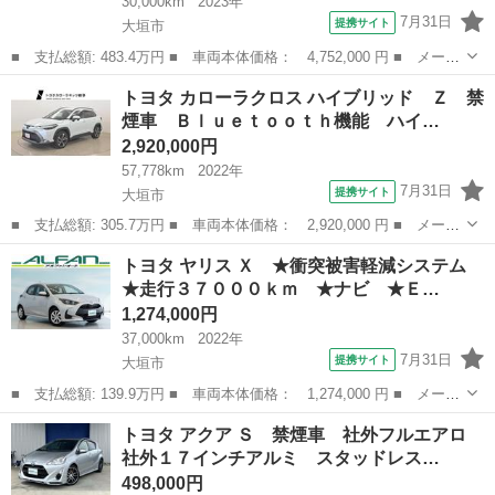
30,000km
2023年
7月31日
提携サイト
大垣市
■ 支払総額: 483.4万円 ■ 車両本体価格： 4,752,000 円 ■ メーカ
ー名： トヨタ ■ 車種名： ランドクルーザープラド ■ グレード
岐阜
大垣市
ランドクルーザー
トヨタ カローラクロス ハイブリッド Ｚ 禁
名： ＴＸ Ｌパッケージ マットブラックエディション ワンオー
煙車 Ｂｌｕｅｔｏｏｔｈ機能 ハイ…
ナー サ...
2,920,000円
57,778km
2022年
7月31日
提携サイト
大垣市
■ 支払総額: 305.7万円 ■ 車両本体価格： 2,920,000 円 ■ メーカ
ー名： トヨタ ■ 車種名： カローラクロス ■ グレード名： ハ
岐阜
大垣市
トヨタ
トヨタ ヤリス Ｘ ★衝突被害軽減システム
イブリッド Ｚ 禁煙車 Ｂｌｕｅｔｏｏｔｈ機能 ハイブリッド保
★走行３７０００ｋｍ ★ナビ ★Ｅ…
証 ４Ｗ...
1,274,000円
37,000km
2022年
7月31日
提携サイト
大垣市
■ 支払総額: 139.9万円 ■ 車両本体価格： 1,274,000 円 ■ メーカ
ー名： トヨタ ■ 車種名： ヤリス ■ グレード名： Ｘ ★衝突
岐阜
大垣市
トヨタ
トヨタ アクア Ｓ 禁煙車 社外フルエアロ
被害軽減システム ★走行３７０００ｋｍ ★ナビ ★ＥＴＣ ★ス
社外１７インチアルミ スタッドレス…
マートキ...
498,000円