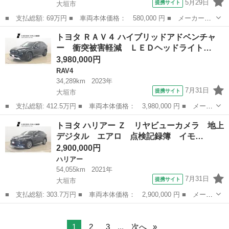
5月29日
提携サイト
大垣市
■ 支払総額: 69万円 ■ 車両本体価格： 580,000 円 ■ メーカー
名： トヨタ ■ 車種名： ピクシストラック ■ グレード名： ス
岐阜
大垣市
その他
トヨタ ＲＡＶ４ ハイブリッドアドベンチャ
タンダード エアコン・パワステレス 禁煙車・純正バイザー・社外
ー 衝突被害軽減 ＬＥＤヘッドライト…
１２ＡＷ・ヘッド...
3,980,000円
RAV4
34,289km
2023年
7月31日
提携サイト
大垣市
■ 支払総額: 412.5万円 ■ 車両本体価格： 3,980,000 円 ■ メーカ
ー名： トヨタ ■ 車種名： ＲＡＶ４ ■ グレード名： ハイブリ
岐阜
大垣市
RAV4
トヨタ ハリアー Ｚ リヤビューカメラ 地上
ッドアドベンチャー 衝突被害軽減 ＬＥＤヘッドライト 横滑り防
デジタル エアロ 点検記録簿 イモ…
止 アル...
2,900,000円
ハリアー
54,055km
2021年
7月31日
提携サイト
大垣市
■ 支払総額: 303.7万円 ■ 車両本体価格： 2,900,000 円 ■ メーカ
ー名： トヨタ ■ 車種名： ハリアー ■ グレード名： Ｚ リヤ
岐阜
大垣市
ハリアー
ビューカメラ 地上デジタル エアロ 点検記録簿 イモビ クルー
ズＣ 電...
1
2
3
...
次へ