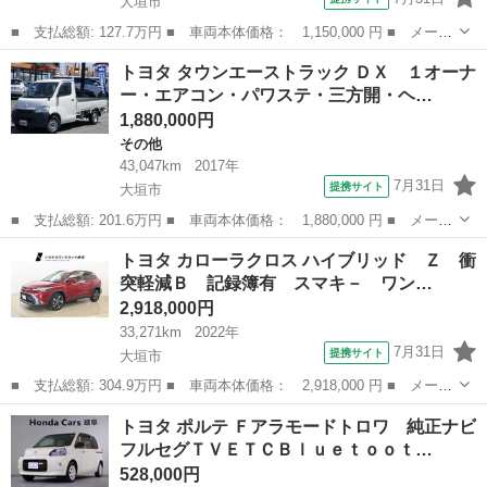
大垣市
■ 支払総額: 127.7万円 ■ 車両本体価格： 1,150,000 円 ■ メーカ
ー名： トヨタ ■ 車種名： アクア ■ グレード名： Ｓ Ｐウイ
岐阜
大垣市
アクア
トヨタ タウンエーストラック ＤＸ １オーナ
ンドウ ＤＶＤ視聴 リアカメラ ＡＣ ナビＴＶ イモビライザ
ー・エアコン・パワステ・三方開・ヘ…
ＷＳＲＳ...
1,880,000円
その他
43,047km
2017年
7月31日
提携サイト
大垣市
■ 支払総額: 201.6万円 ■ 車両本体価格： 1,880,000 円 ■ メーカ
ー名： トヨタ ■ 車種名： タウンエーストラック ■ グレード
岐阜
大垣市
その他
トヨタ カローラクロス ハイブリッド Ｚ 衝
名： ＤＸ １オーナー・エアコン・パワステ・三方開・ヘッドライ
突軽減Ｂ 記録簿有 スマキ－ ワン…
トレベライ...
2,918,000円
33,271km
2022年
7月31日
提携サイト
大垣市
■ 支払総額: 304.9万円 ■ 車両本体価格： 2,918,000 円 ■ メーカ
ー名： トヨタ ■ 車種名： カローラクロス ■ グレード名： ハ
岐阜
大垣市
トヨタ
トヨタ ポルテ Ｆアラモードトロワ 純正ナビ
イブリッド Ｚ 衝突軽減Ｂ 記録簿有 スマキ－ ワンオーナ Ｂ
フルセグＴＶＥＴＣＢｌｕｅｔｏｏｔ…
モニター...
528,000円