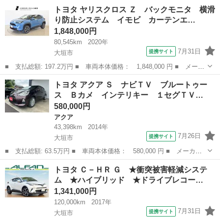
ー名： トヨタ ■ 車種名： シエンタ ■ グレード名： ハイブリ
岐阜
大垣市
シエンタ
トヨタ ヤリスクロス Ｚ バックモニタ 横滑
ッド ファンベースＧ 横滑り防止 バックモニタ－ オートクルー
り防止システム イモビ カーテンエ…
ズコント...
1,848,000円
80,545km
2020年
7月31日
提携サイト
大垣市
■ 支払総額: 197.2万円 ■ 車両本体価格： 1,848,000 円 ■ メーカ
ー名： トヨタ ■ 車種名： ヤリスクロス ■ グレード名： Ｚ
岐阜
大垣市
トヨタ
トヨタ アクア Ｓ ナビＴＶ ブルートゥー
バックモニタ 横滑り防止システム イモビ カーテンエアバッグ
ス Ｂカメ インテリキー １セグＴＶ…
ナビ ク...
580,000円
アクア
43,398km
2014年
7月26日
提携サイト
大垣市
■ 支払総額: 63.5万円 ■ 車両本体価格： 580,000 円 ■ メーカー
名： トヨタ ■ 車種名： アクア ■ グレード名： Ｓ ナビＴ
岐阜
大垣市
アクア
トヨタ Ｃ－ＨＲ Ｇ ★衝突被害軽減システ
Ｖ ブルートゥース Ｂカメ インテリキー １セグＴＶ ■ 排気
ム ★ハイブリッド ★ドライブレコー…
量： 1500...
1,341,000円
120,000km
2017年
7月31日
提携サイト
大垣市