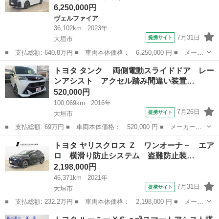
6,250,000円
ヴェルファイア
36,102km
2023年
7月31日
提携サイト
大垣市
■ 支払総額: 640.8万円 ■ 車両本体価格： 6,250,000 円 ■ メーカ
ー名： トヨタ ■ 車種名： ヴェルファイアハイブリッド ■ グレ
岐阜
大垣市
ヴェルファイア
トヨタ タンク 両側電動スライドドア レー
ード名： Ｚ プレミア ■ 排気量： 2500cc ■ ドア枚数： 5...
ンアシスト アクセル踏み間違い装置…
520,000円
100,069km
2016年
7月26日
提携サイト
大垣市
■ 支払総額: 69万円 ■ 車両本体価格： 520,000 円 ■ メーカー
名： トヨタ ■ 車種名： タンク ■ グレード名： 両側電動ス
岐阜
大垣市
トヨタ
トヨタ ヤリスクロス Ｚ ワンオーナ－ エア
ライドドア レーンアシスト アクセル踏み間違い装置 スマートキ
ロ 横滑り防止システム 盗難防止装…
ー オートライト...
2,198,000円
46,371km
2021年
7月31日
提携サイト
大垣市
■ 支払総額: 232.2万円 ■ 車両本体価格： 2,198,000 円 ■ メーカ
ー名： トヨタ ■ 車種名： ヤリスクロス ■ グレード名： Ｚ
岐阜
大垣市
トヨタ