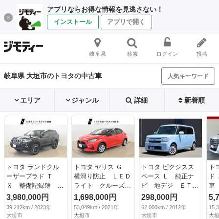
アプリならお得な情報を見逃さない！
インストール
アプリで開く
岐阜県
検索
ログイン
投稿
岐阜県 大垣市のトヨタの中古車
人気キーワード
エリア
ジャンル
詳細
新着順
トヨタ ランドクル
トヨタ ヤリス Ｇ
トヨタ ピクシスス
ト
ーザープラド Ｔ
横滑り防止 ＬＥＤ
ペース Ｌ 純正ナ
ド
Ｘ 整備記録簿 ス
ライト クルーズコ
ビ 地デジ ＥＴ
車
マキー クルーズ
ントロール Ｂカメ
Ｃ キーレス 電動
側
3,980,000円
1,698,000円
298,000円
5,
Ｃ セキュリティ
ラ ワンオーナー
格納ミラー ベンチ
モ
39,212km / 2023年
53,049km / 2021年
62,000km / 2012年
15,
カーテンエアバッ
オートエアコン エ
シート （検9.9）
グ
大垣市
大垣市
大垣市
大