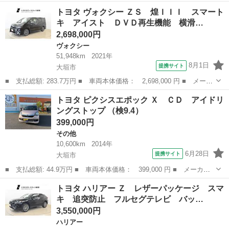
名： トヨタ ■ 車種名： スペイド ■ グレード名： Ｆ クイー
岐阜
大垣市
その他
トヨタ ヴォクシー ＺＳ 煌ＩＩＩ スマート
ンＩＩ スマートキー＆プッシュスタート エアバック メモリナ
キ アイスト ＤＶＤ再生機能 横滑…
ビ Ｂカメラ ...
2,698,000円
ヴォクシー
51,948km
2021年
8月1日
提携サイト
大垣市
■ 支払総額: 283.7万円 ■ 車両本体価格： 2,698,000 円 ■ メーカ
ー名： トヨタ ■ 車種名： ヴォクシー ■ グレード名： ＺＳ
岐阜
大垣市
ヴォクシー
トヨタ ピクシスエポック Ｘ ＣＤ アイドリ
煌ＩＩＩ スマートキ アイスト ＤＶＤ再生機能 横滑り防止装
ングストップ （検9.4）
置 ナビＴ...
399,000円
その他
10,600km
2014年
6月28日
提携サイト
大垣市
■ 支払総額: 44.9万円 ■ 車両本体価格： 399,000 円 ■ メーカー
名： トヨタ ■ 車種名： ピクシスエポック ■ グレード名：
岐阜
大垣市
その他
トヨタ ハリアー Ｚ レザーパッケージ スマ
Ｘ ＣＤ アイドリングストップ ■ 排気量： 660cc ■ ドア枚
キ 追突防止 フルセグテレビ バッ…
数： 5...
3,550,000円
ハリアー