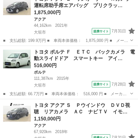
運転席助手席エアバッグ プリクラッ…
難防止装...
1,875,000円
アクア
44,162km
2021年
7月31日
提携サイト
大垣市
■ 支払総額: 199.9万円 ■ 車両本体価格： 1,875,000 円 ■ メーカ
ー名： トヨタ ■ 車種名： アクア ■ グレード名： Ｚ ワンオ
岐阜
大垣市
アクア
トヨタ ポルテ Ｆ ＥＴＣ バックカメラ 電
－ナ－ Ｒカメラ 運転席助手席エアバッグ プリクラッシュ スマ
動スライドドア スマートキー アイ…
－トキ－...
516,000円
ポルテ
111,387km
2015年
7月28日
提携サイト
大垣市
■ 支払総額: 66.7万円 ■ 車両本体価格： 516,000 円 ■ メーカー
名： トヨタ ■ 車種名： ポルテ ■ グレード名： Ｆ ＥＴＣ
岐阜
大垣市
ポルテ
トヨタ アクア Ｓ Ｐウインドウ ＤＶＤ視
バックカメラ 電動スライドドア スマートキー アイドリングスト
聴 リアカメラ ＡＣ ナビＴＶ イモ…
ップ 電動格...
1,150,000円
アクア
67,920km
2018年
7月31日
提携サイト