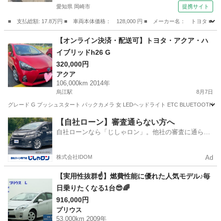
愛知県 岡崎市
提携サイト
■ 支払総額: 17.8万円 ■ 車両本体価格： 128,000 円 ■ メーカー名： トヨタ 
愛知
岡崎市
その他
【オンライン決済・配送可】トヨタ・アクア・ハ
イブリッドh26 G
320,000円
アクア
106,000km 2014年
烏江駅
8月7日
グレード G プッシュスタート パックカメラ 女 LEDヘッドライト ETC BLUETOOTH
岐阜
安八郡
烏江駅
アクア
BLUETOOTH
【自社ローン】審査通らない方へ
自社ローンなら「じしゃロン」。他社の審査に通らな
かった方も
株式会社IDOM
Ad
【実用性抜群☝️】燃費性能に優れた人気モデル♪毎
日乗りたくなる1台😎🌈
916,000円
プリウス
53,000km 2009年