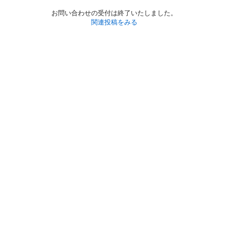
お問い合わせの受付は終了いたしました。
関連投稿をみる
初めての方へ
利用規約
プライバシーポリシー
プライバシー・ステートメント
健全化に資する運用方針
お問い合わせ
運営会社
サイトマップ
ご利用ガイド
フリーワードで探す
PC版で表示
都道府県選択
特定商取引法の表示
利用者情報の外部送信について
© 2011-
2026
Jmty, Inc.