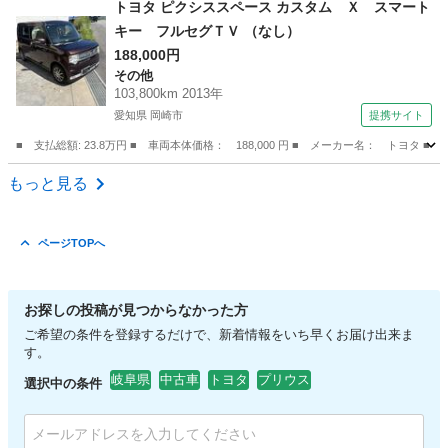
トヨタ ピクシススペース カスタム Ｘ スマート
キー フルセグＴＶ （なし）
188,000円
その他
103,800km 2013年
愛知県 岡崎市
提携サイト
■ 支払総額: 23.8万円 ■ 車両本体価格： 188,000 円 ■ メーカー名： トヨタ
愛知
岡崎市
その他
もっと見る
ページTOPへ
お探しの投稿が見つからなかった方
ご希望の条件を登録するだけで、新着情報をいち早くお届け出来ま
す。
岐阜県
中古車
トヨタ
プリウス
選択中の条件