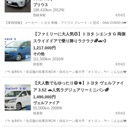
プリウス
198,410km 2012年
西岐阜駅
8月6日
【車両情報】 メーカー：トヨタ 車種：プリウス グレード：L 型式：DAA-ZVW30-AHXB
岐阜
岐阜市
西岐阜駅
プリウス
走行距離
【ファミリーに大人気😊】トヨタ シエンタ G 両側
スライドドアで乗り降りラクラク🌈🚗💨
1,217,000円
その他
111,500km 2016年
揖斐郡
8月6日
✨🐾 金利0％！全店舗の在庫共有OK！自社ローン最大手「オトロン」🐾✨ こんなお悩みは
岐阜
揖斐郡
その他
【大人数でもゆったり😄🌵】トヨタ ヴェルファイ
ア 3.5Z 🚗人気ラグジュアリーミニバン🌈
1,490,000円
ヴェルファイア
55,000km 2008年
揖斐郡
8月6日
✨🐾 金利0％！全店舗の在庫共有OK！自社ローン最大手「オトロン」🐾✨ こんなお悩みは
岐阜
揖斐郡
ヴェルファイア
車両