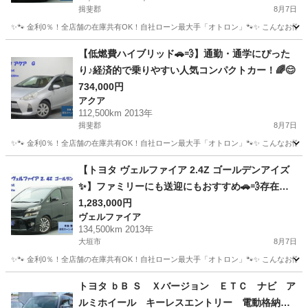
揖斐郡
8月7日
✨🐾 金利0％！全店舗の在庫共有OK！自社ローン最大手「オトロン」🐾✨ こんなお悩みは
岐阜
揖斐郡
プリウス
【低燃費ハイブリッド🚗💨】通勤・通学にぴった
り♪経済的で乗りやすい人気コンパクトカー！🌈😊
734,000円
アクア
112,500km 2013年
揖斐郡
8月7日
✨🐾 金利0％！全店舗の在庫共有OK！自社ローン最大手「オトロン」🐾✨ こんなお悩みは
岐阜
揖斐郡
アクア
【トヨタ ヴェルファイア 2.4Z ゴールデンアイズ
✨】ファミリーにも送迎にもおすすめ🚗💨存在感
抜群の1台♪
1,283,000円
ヴェルファイア
134,500km 2013年
大垣市
8月7日
✨🐾 金利0％！全店舗の在庫共有OK！自社ローン最大手「オトロン」🐾✨ こんなお悩みは
岐阜
大垣市
ヴェルファイア
車両
トヨタ ｂＢ Ｓ Ｘバージョン ＥＴＣ ナビ ア
ルミホイール キーレスエントリー 電動格納ミ