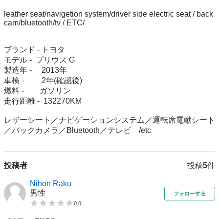
leather seat/navigetion system/driver side electric seat / back 
cam/bluetooth/tv / ETC/

ブランド - トヨタ 

モデル -  プリウス G

製造年 -     2013年

車検 -         2年(確認後)

燃料 -        ガソリン

走行距離 -  132270KM

レザーシート／ナビゲーションシステム／運転席電動シート
／バックカメラ／Bluetooth／テレビ　/etc 
投稿者
投稿
5
件
Nihon Raku
男性
フォローする
0.0