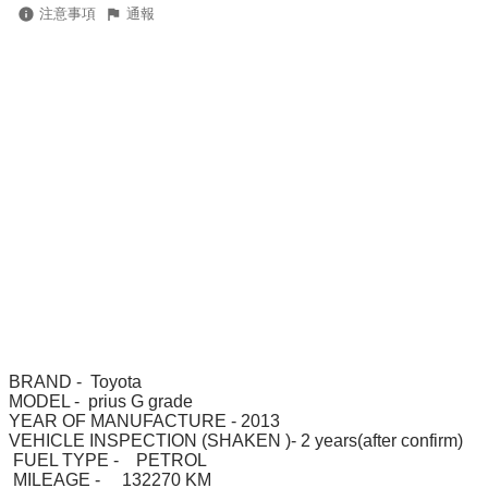
注意事項
通報
BRAND -  Toyota

MODEL -  prius G grade

YEAR OF MANUFACTURE - 2013

VEHICLE INSPECTION (SHAKEN )- 2 years(after confirm)

 FUEL TYPE -    PETROL

 MILEAGE -     132270 KM
