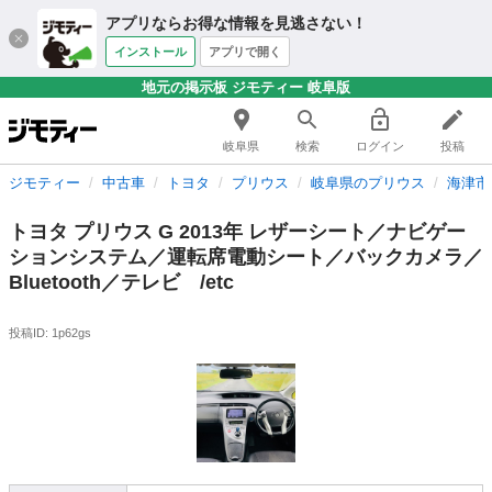
アプリならお得な情報を見逃さない！
インストール
アプリで開く
地元の掲示板 ジモティー 岐阜版
岐阜県
検索
ログイン
投稿
ジモティー
中古車
トヨタ
プリウス
岐阜県のプリウス
海津市
トヨタ プリウス G 2013年 レザーシート／ナビゲー
ションシステム／運転席電動シート／バックカメラ／
Bluetooth／テレビ /etc
投稿ID: 1p62gs