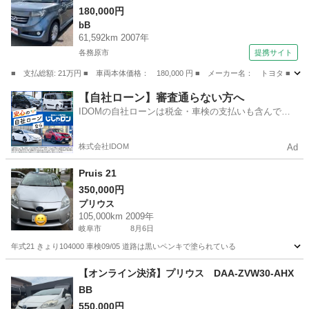
ラー ＡＴ 衝突安全ボディ ベンチシート Ａ
180,000円
bB
ＢＳ ＣＤ ＤＶＤ再生 エアコン パワーステ
61,592km 2007年
アリング 現状渡し （なし）
各務原市
提携サイト
■ 支払総額: 21万円 ■ 車両本体価格： 180,000 円 ■ メーカー名： トヨ
岐阜
各務原市
bB
【自社ローン】審査通らない方へ
IDOMの自社ローンは税金・車検の支払いも含んでい
るので毎月の支払額は一定
株式会社IDOM
Ad
Pruis 21
350,000円
プリウス
105,000km 2009年
岐阜市
8月6日
年式21 きょり104000 車検09/05 道路は黒いペンキで塗られている
岐阜
岐阜市
プリウス
【オンライン決済】プリウス DAA-ZVW30-AHX
BB
550,000円