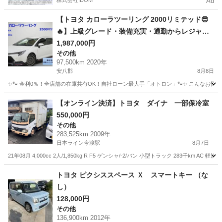
株式会社IDOM
Ad
【トヨタ カローラツーリング 2000リミテッド😎
🔥】上級グレード・装備充実・通勤からレジャー
まで快適ワゴン！🚗💨
1,987,000円
その他
97,500km 2020年
安八郡
8月8日
✨🐾 金利0％！全店舗の在庫共有OK！自社ローン最大手「オトロン」🐾✨ こんなお悩みは
岐阜
安八郡
その他
【オンライン決済】トヨタ ダイナ 一部保冷室
550,000円
その他
283,525km 2009年
日本ライン今渡駅
8月7日
21年08月 4,000cc 2人/1,850kg R F5 ゲンシャ/-2/バン 小型トラック 283千km AC 軽油 
岐阜
美濃加茂市
日本ライン今渡駅
その他
トヨタ ピクシススペース Ｘ スマートキー （な
し）
128,000円
その他
136,900km 2012年