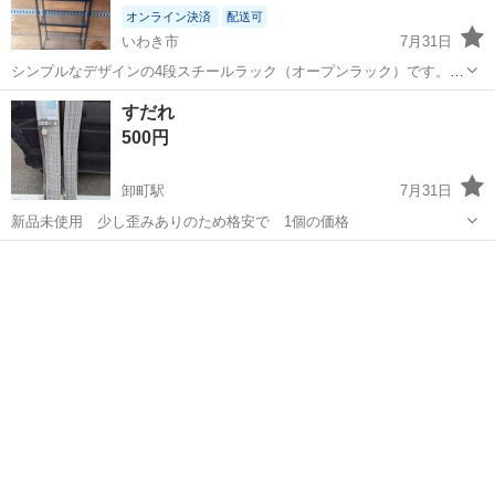
オンライン決済
配送可
いわき市
7月31日
シンプルなデザインの4段スチールラック（オープンラック）です。
ブラックカラーでインテリアにも合わせやすく、リビング・キッチ
福島
いわき市
収納家具
ラック
すだれ
ン・ランドリー・玄関・ガレージなど様々な場所でお使いいただけま
500円
す。 メッシュ棚なので通気性が良く...
卸町駅
7月31日
新品未使用 少し歪みありのため格安で 1個の価格
福島
福島市
卸町駅
収納家具