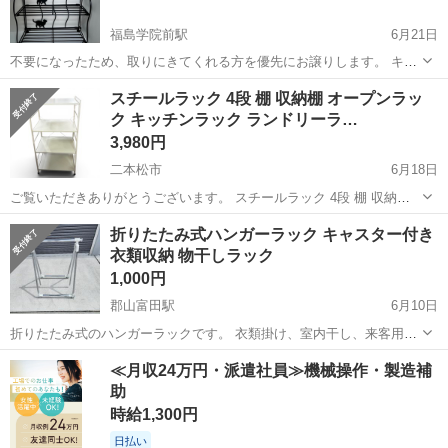
福島学院前駅
6月21日
不要になったため、取りにきてくれる方を優先にお譲りします。 キッ
チンで使ってたので少しベタついてます。 拭けば取れると思います 横
福島
福島市
福島学院前駅
収納家具
ラック
スチールラック 4段 棚 収納棚 オープンラッ
31cm 高さ41cm 奥行11cm
ク キッチンラック ランドリーラ…
3,980円
二本松市
6月18日
ご覧いただきありがとうございます。 スチールラック 4段 棚 収納棚
オープンラック キッチンラック ランドリーラック オフホワイト 幅
福島
二本松市
収納家具
ラック
折りたたみ式ハンガーラック キャスター付き
60cm 【商品情報】 ・商品名：スチールラック / 収納棚 ・段数：4段
衣類収納 物干しラック
・カラー...
1,000円
郡山富田駅
6月10日
折りたたみ式のハンガーラックです。 衣類掛け、室内干し、来客用の
上着掛け、フリマ出品用の一時保管などに便利です。 キャスター付き
福島
郡山市
郡山富田駅
収納家具
≪月収24万円・派遣社員≫機械操作・製造補
なので移動もしやすく、使わない時はコンパクトに折りたためます。
助
中古品のため、使用に伴うキズ・ス...
時給1,300円
日払い