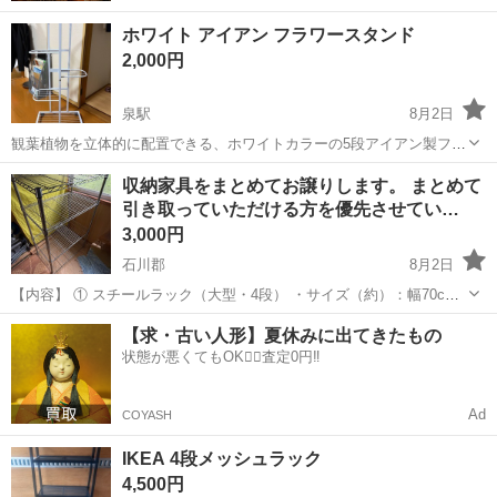
ホワイト アイアン フラワースタンド
2,000円
泉駅
8月2日
観葉植物を立体的に配置できる、ホワイトカラーの5段アイアン製フラ
ワースタンドです。 高さ約91cm幅42cm - 素材: アイアン - カラー: ホ
福島
いわき市
泉駅
収納家具
フラワースタンド
収納家具をまとめてお譲りします。 まとめて
ワイト - 段数: 5段 - 形状: 縦型ステップ式
引き取っていただける方を優先させてい…
3,000円
石川郡
8月2日
【内容】 ① スチールラック（大型・4段） ・サイズ（約）：幅70cm
× 奥行40cm × 高さ125cm ・状態：グラつき等なくしっかりしていま
福島
石川郡
収納家具
【求・古い人形】夏休みに出てきたもの
す。 ② スチールラック（小型/卓上型・2段） ・サイズ（約）：幅
状態が悪くてもOK🙆‍♀️査定0円‼️
60cm...
Ad
COYASH
IKEA 4段メッシュラック
4,500円