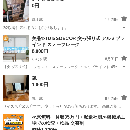
0円
お願いします。
郡山駅
1月28日
2/2以降に来れる方にお譲り致します。
福島
郡山市
郡山駅
収納家具
レトロ
美品✨TUISSDECOR 突っ張り式 アルミブラ
インド スノーフレーク
8,000円
いわき駅
8月31日
【突っ張り式】エッセンス スノーフレーク アルミブラインド 45cm
幅 x 85cm 丈 (天井付け) クリック２フィット (突っ張り式) 右側リフト
福島
いわき市
いわき駅
収納家具
スノーフレーク
鏡
コントロール - 右側チルトコントロール 定価 ¥11543 ーーー...
1,000円
赤井駅
8月25日
サイズ70㌢✖️50㌢です。少しくもりがある箇所あります。 画像ご覧下
さい。 よろしくお願いします。
福島
いわき市
赤井駅
収納家具
画像
≪寮無料・月収35万円・派遣社員≫機械系工
場での検査・検品 交替制
時給1,700円