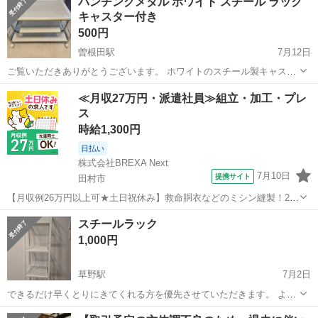
パンチングメタル ホワイト スチール ラック
キャスター付き
500円
曽根田駅
7月12日
ご覧いただきありがとうございます。 ホワイトのスチール製キャスタ
ー付きラック、2段式です。 スチールフレームにパンチングメタルが
福島
福島市
曽根田駅
収納家具
≪月収27万円・派遣社員≫組立・加工・プレ
組み合わさったインダストリアルモダンなテレビボードになります 収
ス
納スペースもありキャスタ...
時給1,300円
日払い
株式会社BREXA Next
7月10日
提携サイト
田村市
【月収例26万円以上可★土日祝休み】救命胴衣などのミシン縫製！20
代～50代の男女大活躍中★日払い制度あり！マイカー通勤OK＆無料駐
福島
田村市
その他
スチールラック
車場完備！食堂利用可★交通費支給◎《福島県田村市》 人気の工場の
1,000円
お仕事 ◇救命胴衣などのミ...
草野駅
7月2日
できるだけ早くとりにきてくれる方を優先させていただきます。 よろ
しくおねがいします。 幅 350×350 300 250 200 高さ 1500 4段になっ
福島
いわき市
草野駅
収納家具