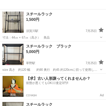
スチールラック
1,500円
須賀川駅
7月25日
寸法：44㎝ × 67㎝（高さ） 美品
福島
須賀川市
須賀川駅
収納家具
スチールラック ブラック
5,000円
草野駅
7月25日
size 高さ 約120 幅 約90 奥行 約45 約120cmに切って使用して
おりました。 足の部分はラバーキャップになっております。
福島
いわき市
草野駅
収納家具
【求】古い人形譲ってくれませんか？
状態が悪くてもOK🙆‍♀️査定0円‼️
Ad
COYASH
スチールラック