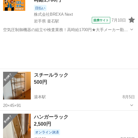
日払い
株式会社BREXA Next
7月10日
提携サイト
岩手県 釜石駅
空気圧制御機器の組立や検査業務！高時給1700円★大手メーカー勤
務！嬉しい寮費無料！ワンルーム寮完備★マイカー通勤OK＆工場敷地
岩手
釜石市
釜石駅
その他
内に無料駐車場あり★！《岩手県釜石市》 人気の工場のお仕事 ◇空気
圧制御機器（シリンダ、バルブ...
スチールラック
500円
湯本駅
8月5日
20×45×91
福島
いわき市
湯本駅
収納家具
ハンガーラック
2,500円
オンライン決済