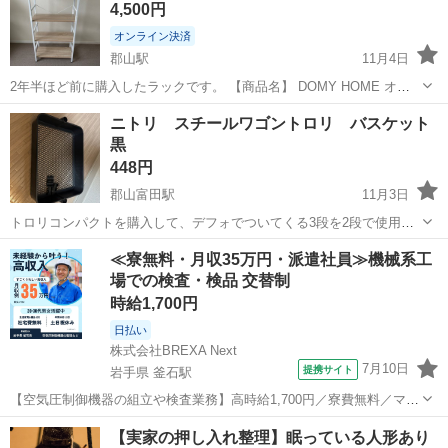
4,500円
オンライン決済
郡山駅
11月4日
2年半ほど前に購入したラックです。 【商品名】 DOMY HOME オー
プンシェルフ ラック 【購入時価格】8480円ぐらい 【サイズ】28奥行
福島
郡山市
郡山駅
収納家具
ラック
ニトリ スチールワゴントロリ バスケット
き x 60幅 x 高さ122 (cm)（大体です） 4段 重量: 約11kg ...
黒
448円
郡山富田駅
11月3日
トロリコンパクトを購入して、デフォでついてくる3段を2段で使用し
ているため不要になったパーツです。 一度も使用していないため状態
福島
郡山市
郡山富田駅
収納家具
バスケット
≪寮無料・月収35万円・派遣社員≫機械系工
は綺麗です。 バスケット単体での販売は無いようなので、無くしてし
場での検査・検品 交替制
まった人、トロリのレギュラーに棚...
時給1,700円
日払い
株式会社BREXA Next
7月10日
提携サイト
岩手県 釜石駅
【空気圧制御機器の組立や検査業務】高時給1,700円／寮費無料／マイ
カー通勤OK＆工場敷地内に無料駐車場あり 人気の工場のお仕事 ◇空
岩手
釜石市
釜石駅
その他
【実家の押し入れ整理】眠っている人形あり
気圧制御機器（シリンダ、バルブ等）の製造・組立、検査、梱包、入