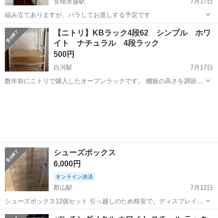
安積永盛駅
7月17日
組み立てありますが、バラしてお渡しする予定です
福島
郡山市
安積永盛駅
収納家具
バラ
【ニトリ】KBラック4段62 シンプル ホワ
イト ナチュラル 4段ラック
500円
白河駅
7月17日
数年前にニトリで購入したオープンラックです。 棚板の高さを調節で
きるため、収納する物に合わせてお使いいただけます。 本や雑貨、キ
福島
白河市
白河駅
収納家具
ッチン収納、ランドリーラックなど幅広く活用できます。 【サイズ】
W620×D285×H1...
シューズボックス
6,000円
オンライン決済
郡山駅
7月12日
シューズボックス12個セット 引っ越しのため格安で。ディスプレイが
メインだったので綺麗です。
福島
郡山市
郡山駅
収納家具
シューズボックス