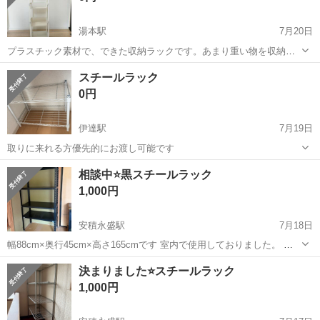
湯本駅
7月20日
プラスチック素材で、できた収納ラックです。あまり重い物を収納す
るには おすすめできませが、無料で差し上げますので近くまで来れる
福島
いわき市
湯本駅
収納家具
ラック
スチールラック
方でお願い致します❗
0円
伊達駅
7月19日
取りに来れる方優先的にお渡し可能です
福島
伊達市
伊達駅
収納家具
相談中⭐️黒スチールラック
1,000円
安積永盛駅
7月18日
幅88cm×奥行45cm×高さ165cmです 室内で使用しておりました。 古
さはありますが、綺麗な状態だと思います このまま運べる方希望
福島
郡山市
安積永盛駅
収納家具
状態
決まりました⭐️スチールラック
1,000円