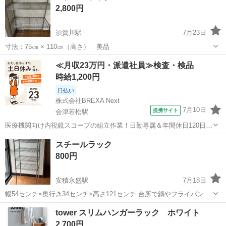
2,800円
須賀川駅
7月23日
寸法：75㎝ × 110㎝（高さ） 美品
福島
須賀川市
須賀川駅
収納家具
≪月収23万円・派遣社員≫検査・検品
時給1,200円
日払い
株式会社BREXA Next
7月10日
提携サイト
会津若松駅
医療機関向け内視鏡スコープの組立作業！日勤専属＆年間休日120日
★◎20代～40代の男女活躍中！送迎あり！マイカー通勤OK◎無料駐車
福島
会津若松市
会津若松駅
その他
スチールラック
場あり★日払いあり◎空調完備で快適作業！《福島県会津若松市》 人
800円
気の工場のお仕事 ◇医療機...
安積永盛駅
7月18日
幅54センチ×奥行き34センチ×高さ121センチ 台所で鍋やフライパンな
どを置く棚として使用していたものです。
福島
郡山市
安積永盛駅
収納家具
フライパン
tower スリムハンガーラック ホワイト
2,700円