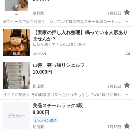
草野駅
7月17日
省スペースで設置可能な、シンプルで機能的なスチール製コートハン
ガーです。 当方、猫がおり、このハンガーは危険でした。 設置後直ぐ
福島
いわき市
草野駅
収納家具
tower
【実家の押し入れ整理】眠っている人形あり
に撤去で保管していました。 なのでほぼ新品同様かと思います。 - ブ
ませんか？
ランド: Yamazak...
状態が悪くてもOK🙆‍♀️査定0円‼️
Ad
COYASH
山善 突っ張りシェルフ
10,000円
郡山駅
7月16日
サイドに傷あり その他ほぼ目立った汚れ等もなし 早めに取りに来れる
方。
福島
郡山市
郡山駅
収納家具
美品スチールラック4段
8,000円
オンライン決済
船引駅
7月15日