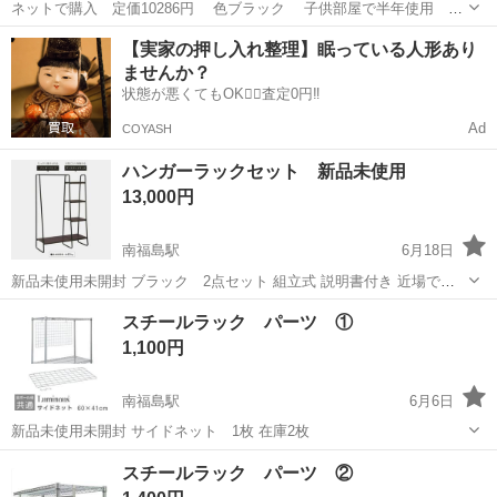
ネットで購入 定価10286円 色ブラック 子供部屋で半年使用
現金も可能 組み立ててそのままになっております。バラしも可能
福島
田村郡
船引駅
収納家具
バラ
【実家の押し入れ整理】眠っている人形あり
です。どちらがいいのかお問い合わせください。
ませんか？
状態が悪くてもOK🙆‍♀️査定0円‼️
Ad
COYASH
ハンガーラックセット 新品未使用
13,000円
南福島駅
6月18日
新品未使用未開封 ブラック 2点セット 組立式 説明書付き 近場でし
たら届けます！
福島
福島市
南福島駅
収納家具
ラック
スチールラック パーツ ①
1,100円
南福島駅
6月6日
新品未使用未開封 サイドネット 1枚 在庫2枚
福島
福島市
南福島駅
収納家具
新品
スチールラック パーツ ②