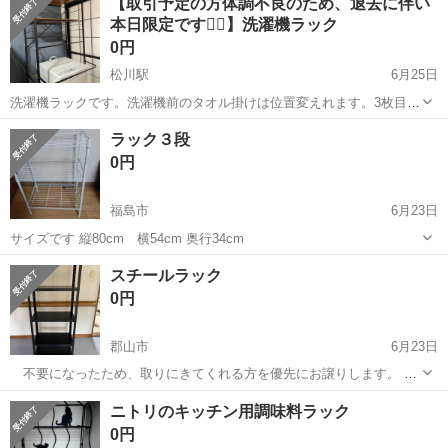
【取引予定の方体調不良のため、退去に伴い
ていて下から350~200になってます
本日限定です🙇‍♂️】洗濯機ラック
0円
松川駅
6月25日
洗濯機ラックです。洗濯機前のタオル掛けは位置変えれます。3枚目は
購入時に組み立てた写真です。 6/27引っ越しで荷物片付けるため、27
福島
福島市
松川駅
収納家具
ラック
ラック３段
日に取りに来てくれる方限定です。中古品であることをご理解いただ
0円
ける方のみお願いします。こち...
福島市
6月23日
サイズです 縦80cm 横54cm 奥行34cm
福島
福島市
収納家具
スチールラック
0円
郡山市
6月23日
不要になったため、取りにきてくれる方を優先にお譲りします。 高
さ148cm 横60cm 奥行30cmになります。 お渡しは、分解してのお
福島
郡山市
収納家具
ニトリのキッチン用調味料ラック
渡しになります。
0円