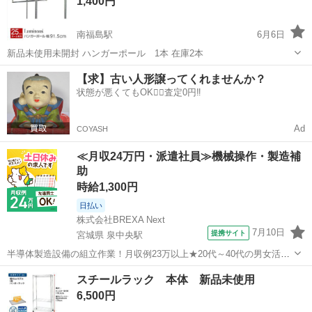
1,400円
南福島駅
6月6日
新品未使用未開封 ハンガーポール 1本 在庫2本
福島
福島市
南福島駅
収納家具
ポール
【求】古い人形譲ってくれませんか？
状態が悪くてもOK🙆‍♀️査定0円‼️
Ad
COYASH
≪月収24万円・派遣社員≫機械操作・製造補
助
時給1,300円
日払い
株式会社BREXA Next
7月10日
提携サイト
宮城県 泉中央駅
半導体製造設備の組立作業！月収例23万以上★20代～40代の男女活躍
中中！社会保険完備！送迎あり！◎マイカー通勤OK＆無料駐車場完
宮城
泉中央駅
その他
スチールラック 本体 新品未使用
備！作業着無償貸与◎食堂利用可★《宮城県黒川郡大和町》 人気の工
6,500円
場のお仕事 ◇半導体製造設備...