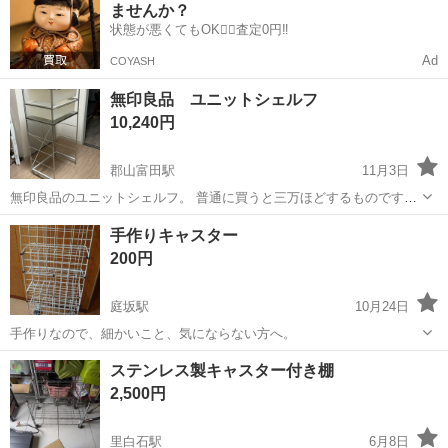
ませんか？
出荷業務◇ ＊大手メーカー...
状態が悪くてもOK🙆‍♀️査定0円‼️
Ad
COYASH
無印良品 ユニットシェルフ
10,240円
郡山富田駅
11月3日
無印良品のユニットシェルフ。 普通に買うと三万ほどするものです。
【商品に関する注意】 以下の内容にあらかじめご了承の上ご購入くだ
福島
郡山市
郡山富田駅
収納家具
ユニットシェルフ
手作りキャスター
さい。こちらを理由にしての返金は対応いたしかねます。 1:写真で分
200円
かる通り若干の使用感があり...
庭坂駅
10月24日
手作りなので、細かいこと、気にならない方へ。
福島
福島市
庭坂駅
収納家具
キャスター
ステンレス製キャスター付き棚
2,500円
里白石駅
6月8日