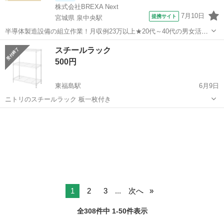
株式会社BREXA Next
7月10日
提携サイト
宮城県 泉中央駅
半導体製造設備の組立作業！月収例23万以上★20代～40代の男女活躍
中中！社会保険完備！送迎あり！◎マイカー通勤OK＆無料駐車場完
宮城
泉中央駅
その他
スチールラック
備！作業着無償貸与◎食堂利用可★《宮城県黒川郡大和町》 人気の工
500円
場のお仕事 ◇半導体製造設備...
東福島駅
6月9日
ニトリのスチールラック 板一枚付き
福島
福島市
東福島駅
収納家具
ニトリ
1
2
3
...
次へ
全308件中 1-50件表示