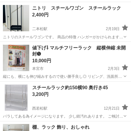
す）。 使用上の問題はありませんが気にならない方いかがでしょう
福島
いわき市
泉駅
収納家具
ポール
ニトリ スチールワゴン スチールラック
か、中古品にご理解ある方のみ引き取りでお願いします。キッチンで
2,400円
使用しておりました。 現状優先とさせてい...
二本松駅
2月19日
ニトリのスチールワゴンです。 商品の特徴 ハンガーがかけられます。
二段で収納できます。 商品の状態 多少使用感はありますが、綺麗な方
福島
二本松市
二本松駅
収納家具
ワゴン
値下げ⇩ マルチフリーラック 縦横伸縮 未開
だと思います。 スチールワゴンとしては問題なく使えます。 二本松
封➎
市、またはその周...
10,000円
本宮市
2月3日
縦にも、横にも伸び縮みするので使い勝手良し◎ リビング、洗面所、
キッチン、納戸に、又は洋服掛けラックとして・・・使用例は写真を
福島
本宮市
収納家具
値下
スチールラック約150横90 奥行き45
参考にして下さい。 幅70〜1140 高さ1170〜1930 棚奥行29 ハンガー
3,200円
耐荷重...
西若松駅
12月21日
バラしてある為イメージになります。 少し錆汚れあります。 ご検討よ
ろしくお願いします。
福島
会津若松市
西若松駅
収納家具
奥行き
棚、ラック 飾り、おしゃれ