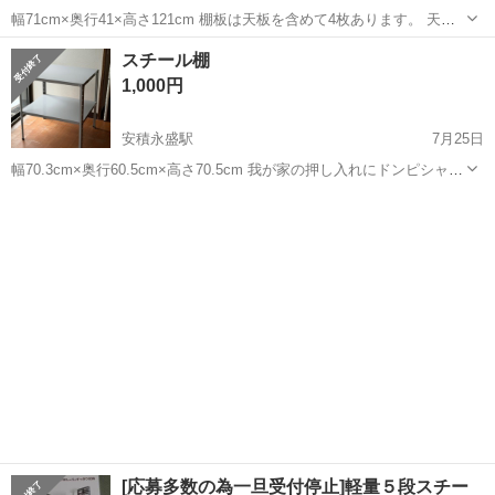
幅71cm×奥行41×高さ121cm 棚板は天板を含めて4枚あります。 天板
上に未使用の天板がもう一枚あります。 ネジも付属してますので4段
福島
郡山市
安積永盛駅
収納家具
スチール棚
スチール棚
でご使用いただけます 我が家の押し入れにドンピシャなサイズでし
1,000円
た！
安積永盛駅
7月25日
幅70.3cm×奥行60.5cm×高さ70.5cm 我が家の押し入れにドンピシャな
サイズでした。 サイズが合う方がいらっしゃれば是非！！
福島
郡山市
安積永盛駅
収納家具
スチール棚
[応募多数の為一旦受付停止]軽量５段スチー