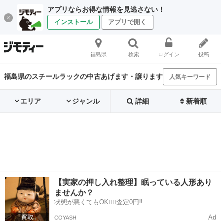
アプリならお得な情報を見逃さない！
インストール
アプリで開く
福島県
検索
ログイン
投稿
福島県のスチールラックの中古あげます・譲ります
人気キーワード
エリア
ジャンル
詳細
新着順
【実家の押し入れ整理】眠っている人形あり
ませんか？
状態が悪くてもOK🙆‍♀️査定0円‼️
Ad
COYASH