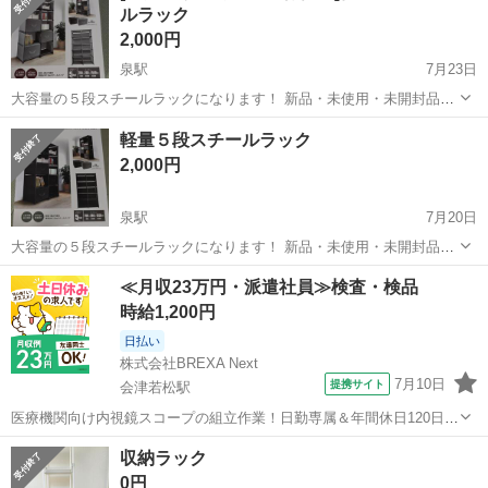
ルラック
2,000円
泉駅
7月23日
大容量の５段スチールラックになります！ 新品・未使用・未開封品で
す。 工具もいらず、組み立ても超簡単 棚じたいは約２キロと軽量なの
福島
いわき市
泉駅
収納家具
軽量
軽量５段スチールラック
で、持ち運び・移動も楽です。 １つの棚辺りの耐荷重は約５キロと、
2,000円
そこそこの物も置けます...
泉駅
7月20日
大容量の５段スチールラックになります！ 新品・未使用・未開封品で
す。 工具もいらず、組み立ても超簡単 写真３枚目は、部屋で使うため
福島
いわき市
泉駅
収納家具
≪月収23万円・派遣社員≫検査・検品
に組み立てたブラックの完成形です！ カラーは、ブラックとグレーの
時給1,200円
２種類残ってます。 ...
日払い
株式会社BREXA Next
7月10日
提携サイト
会津若松駅
医療機関向け内視鏡スコープの組立作業！日勤専属＆年間休日120日
★◎20代～40代の男女活躍中！送迎あり！マイカー通勤OK◎無料駐車
福島
会津若松市
会津若松駅
その他
収納ラック
場あり★日払いあり◎空調完備で快適作業！《福島県会津若松市》 人
0円
気の工場のお仕事 ◇医療機...