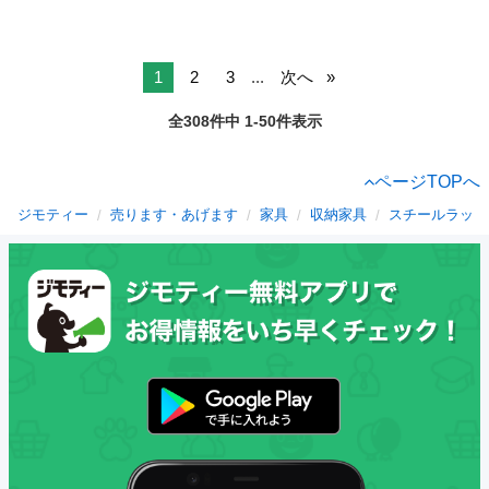
1
2
3
...
次へ
全308件中 1-50件表示
ページTOPへ
ジモティー
売ります・あげます
家具
収納家具
スチールラック