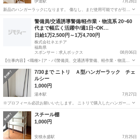
伊達駅
7月28日
新品のハンガーラックになります。 傷なし、まだ使用可能ですが引越
しに伴い不必要になったため出品いたします。 8/1取りに来てくれる方
福島
伊達市
伊達駅
収納家具
ラック
警備員/交通誘導警備/軽作業・物流系 20~60
優先的にお譲りいたします。 (値下げ交渉可)
代まで幅広く活躍中/週1日~OK…
日給1万2,500円～1万4,700円
株式会社ネエチア
福島県
スポンサー：求人ボックス
08月06日
【仕事内容】<職種> [ア・パ]警備員、交通誘導警備、軽作業・物流そ
の他 <雇用形態> アルバイト・パート <給与> [ア・パ]日給12,500円～
アルバイト・パート
7/30まで ニトリ Ａ型ハンガーラック チェ
14,700円 日勤:12,500円 夜勤:14,700円 一部日払いOK 1勤務...
ルシー
1,000円
湯本駅
7月27日
※プロフィール必読お願いいたします。 ニトリで購入したハンガーラ
ックです。 破損など無く状態は良いです
福島
いわき市
湯本駅
収納家具
A型
スチール棚
1,000円
安積永盛駅
7月25日