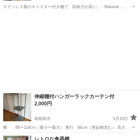
ステンレス製のキャスター付き棚で、収納力が高い。 - Material:
Stainless Steel - Type: Shelving Unit - Features: Wheeled Base -
福島
白河市
里白石駅
収納家具
ステンレス製
Dimension...
伸縮棚付ハンガーラックカーテン付
2,000円
南相馬市
5月10日
横 88〜114cm（最小〜最大） 奥行 66cm（突起物含む） 高さ
168cm（キャスター含む） 付属品 カーテン（未使用）、フック3ケ
福島
南相馬市
収納家具
カーテン
レトロな食器棚
使用には問題はありませんが 多少の汚れ、使用感はあります。 宜しく