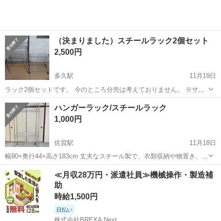
（決まりました）スチールラック2個セット
2,500円
多久駅
11月19日
ラック2個セットです。 今のところ分売は考えておりません。 ※サイ
ズは近いですが、おそらく別のメーカーなので棚を付け替えることは
佐賀
多久市
多久駅
収納家具
ラック
ハンガーラック/スチールラック
出来ません。 サビがそこそこありますがまだまだ使えると思います。
1,000円
およその寸法 キャスター...
佐賀駅
11月18日
幅90×奥行44×高さ183cm 丈夫なスチール製で、衣類収納や物置き、ク
ローゼット代わりにも使える便利なラックです。 上段・下段に棚があ
佐賀
佐賀市
佐賀駅
収納家具
ラック
≪月収28万円・派遣社員≫機械操作・製造補
り、中央にはハンガーポールが2本ついているので、 「掛ける収納＋
助
置く収納」どちらにも...
時給1,500円
日払い
株式会社BREXA Next