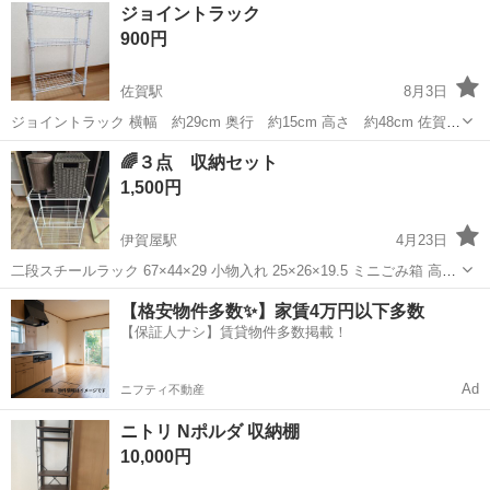
ジョイントラック
900円
佐賀駅
8月3日
ジョイントラック 横幅 約29cm 奥行 約15cm 高さ 約48cm 佐賀市
内でお渡し致します。 物を載せていただけですので綺麗ですが、あく
佐賀
佐賀市
佐賀駅
収納家具
ジョイント
🌈３点 収納セット
まで中古です。神経質な方は購入をお控えください。引き渡し後はノ
1,500円
ークレームノー...
伊賀屋駅
4月23日
二段スチールラック 67×44×29 小物入れ 25×26×19.5 ミニごみ箱 高さ
24.5 直径17 洗面台、トイレなどの収納に✨ 詳細はプロフィール確認
佐賀
佐賀市
伊賀屋駅
収納家具
トイレ
【格安物件多数✨】家賃4万円以下多数
お願いします🙇‍♀️
【保証人ナシ】賃貸物件多数掲載！
Ad
ニフティ不動産
ニトリ Nポルダ 収納棚
10,000円