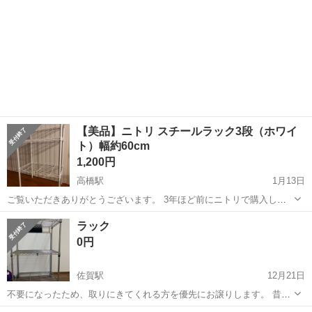
【美品】ニトリ スチールラック3段（ホワイ
ト）幅約60cm
1,200円
高橋駅
1月13日
ご覧いただきありがとうございます。 3年ほど前にニトリで購入し
た、白のスチールラックです。 引っ越しに伴う家具整理のため、お譲
佐賀
武雄市
高橋駅
収納家具
ニトリ
ラック
り先を探しています。 ■ 商品の特徴 • カラー： 清潔感のあるホワイ
0円
ト。どんなお部屋にも馴染みま...
佐賀駅
12月21日
不要になったため、取りにきてくれる方を優先にお譲りします。 昔買
ったもののため、近くで見ると汚れや劣化もありますので気にされな