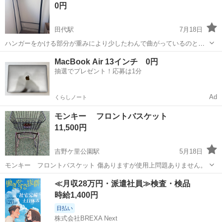
0円
田代駅
7月18日
ハンガーをかける部分が重みにより少したわんで曲がっているのと、
写真2枚目の足の一つのゴム？が取れていて揺さぶるとガタガタなりま
佐賀
鳥栖市
田代駅
収納家具
ラック
MacBook Air 13インチ 0円
すが問題なく使えています。 お取引希望日時を最初に教えてくださ
抽選でプレゼント！応募は1分
い。 ノークレームノーリターンでお...
Ad
くらしノート
モンキー フロントバスケット
11,500円
吉野ケ里公園駅
5月18日
モンキー フロントバスケット 傷ありますが使用上問題ありません。
佐賀
三養基郡
吉野ケ里公園駅
収納家具
バスケット
≪月収28万円・派遣社員≫検査・検品
時給1,400円
日払い
株式会社BREXA Next