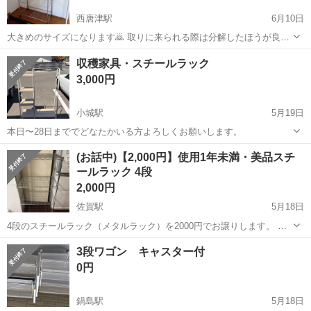
西唐津駅
6月10日
大きめのサイズになります🙇 取りに来られる際は分解したほうが良い
のかお知らせください! 高さ1550 横幅900 奥行450です。 早い方にお
佐賀
唐津市
西唐津駅
収納家具
収穫家具・スチールラック
譲りいたしますのでよろしくお願い致します🙇 お取り引きは佐賀市鍋
3,000円
島町になります🙇
小城駅
5月19日
本日〜28日まででどなたかいる方よろしくお願いします。
佐賀
小城市
小城駅
収納家具
よろしくお願いします
(お話中)【2,000円】使用1年未満・美品スチ
ールラック 4段
2,000円
佐賀駅
5月18日
4段のスチールラック（メタルラック）を2000円でお譲りします。 使
用期間は1年ほどと短く、目立つサビや歪みなどもなく全体的に綺麗な
佐賀
佐賀市
佐賀駅
収納家具
メタルラック
3段ワゴン キャスター付
状態です。 佐賀市諸富町徳富まで取りに来て頂ける方 お問い合わせが
0円
早い方優先させて頂きます。
鍋島駅
5月18日