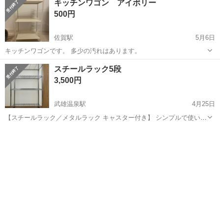
キッチンワゴン アイボリー
500円
佐賀駅
5月6日
キッチンワゴンです。 多少の汚れはあります。
佐賀
佐賀市
佐賀駅
収納家具
ワゴン
スチールラック5段
3,500円
武雄温泉駅
4月25日
【スチールラック／メタルラック キャスター付き】 シンプルで使いや
すいスチールラックです。 キャスター付きなので移動もラクで、収納
佐賀
武雄市
武雄温泉駅
収納家具
キャスター
やデスク周り、クローゼット整理にも便利です。 棚の高さは調整可能
なので、用途に合わせて自由...