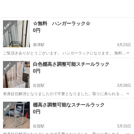
☆無料 ハンガーラック☆
0円
唐津駅
4月23日
ご覧頂きありがとうございます。 ハンガーラックになります。 無料で
すのでご理解いただける方のみご購入お願い致します。 分解希望の方
佐賀
唐津市
唐津駅
収納家具
ラック
白色棚高さ調整可能スチールラック
は先に言ってもらえると分解しますが取説はないのでご自身で組み立
0円
てて下さい。
佐賀駅
3月28日
単身赴任解消となりましたので不要となりました。取りに来られる方
に差し上げます。高さ76センチ 幅45センチ 奥行き30センチ
佐賀
佐賀市
佐賀駅
収納家具
単身赴任
棚高さ調整可能なスチールラック
0円
佐賀駅
3月15日