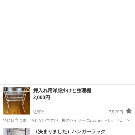
頂いて構いません。 （事前にお問合せ下さい。） 引き渡しは平日10：
佐賀
佐賀市
収納家具
00～19：00・土/日/祭日13：00～20：00頃まででお願いします。 火曜
日は...
押入れ用洋服掛けと整理棚
2,000円
佐賀市
7月20日
特に目立つ傷、汚れないですが、棚のワイヤーに2.5cmくらい、サビ
ている所があります。 サイズ高さ90cm 幅75cm 奥行き65.5cm
佐賀
佐賀市
収納家具
整理棚
（決まりました）ハンガーラック