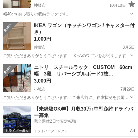
神埼市
10月10日
幅40cm 突っ張りの収納ラックです。
佐賀
神埼市
収納家具
ポルダ
IKEA ワゴン（キッチンワゴン / キャスター付
き）
1,000円
佐賀市
8月5日
ご覧いただきありがとうございます。 IKEAのワゴンをお譲りします。
購入したもののほとんど使用しておらず、全体的にとても綺麗な状態
佐賀
佐賀市
収納家具
ニトリ スチールラック CUSTOM 60cm
（美品）です。 グラつきや目立つ傷・汚れもありません。 【注意事
幅 3段 リバーシブルボード1枚…
項】 ...
3,000円
小城市
7月29日
ご覧いただきありがとうございます。 ご来店前に、在庫状況をお電話
またはメッセージにてご確認ください 他にも多数出品しておりま
佐賀
小城市
収納家具
店頭
【未経験OK🚚】月収30万↑中型免許ドライバ
す。 ぜひご覧くださいませ。 ↓ ↓ ↓ ↓ ↓ ↓ https://jmt...
ー募集
完全週休2日で安定転職
Ad
ドライバーダイレクト