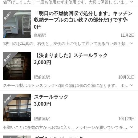
値下げしました！ 一度も使用せず未使用です。大切に保管していまし
た。 【サイズ】 横約44センチ 縦約80センチ 奥行き約32センチ 【傷
佐賀
佐賀市
佐賀駅
収納家具
カゴ
「明日の不燃物回収で処分します」キッチン
などの状態】 とくに目立った傷はありません。 【アピールポイント】
収納テーブルの白い鉄？の部分だけです💦
状態はいい...
0円
鳥栖駅
11月2日
1枚目のお写真の、右側と、左側の上に倒して置いてある白い鉄？類
と、3枚目の白い鉄？の棒や、組み立て用に付いていたネジ類だけで
佐賀
鳥栖市
鳥栖駅
収納家具
ボロボロ
【決まりました】スチールラック
も、何かに使わ れる方いたら宜しくお願い致します🙇 処分予定で置き
3,000円
場無く外に置いてるので木の部分は...
肥前旭駅
10月31日
スチール製ボルトレスラック×2個 金額は1個の金額になります。 ボル
トを使わない為工具不要で組立、解体ができます。 中古品ですので
佐賀
鳥栖市
肥前旭駅
収納家具
ボルト
スチールラック
埃、多少の汚れが付着しております。 神経質な方は御遠慮下さい。 こ
3,000円
ちらでバラしてお渡ししま...
肥前旭駅
10月29日
有難いことに多数の方からお気に入り、メッセージが届いていて多忙
で対応が間に合わない為、皆様にメッセージを送れません、ご容赦く
佐賀
鳥栖市
肥前旭駅
収納家具