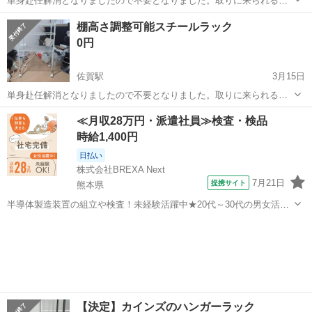
単身赴任解消となりましたので不要となりました。取りに来られる方
に差し上げます。高さ62センチ 幅80センチ 奥行き25センチ
佐賀
佐賀市
佐賀駅
収納家具
単身赴任
棚高さ調整可能スチールラック
0円
佐賀駅
3月15日
単身赴任解消となりましたので不要となりました。取りに来られる方
に差し上げます。高さ85センチ 幅55センチ 奥行き35センチ
佐賀
佐賀市
佐賀駅
収納家具
単身赴任
≪月収28万円・派遣社員≫検査・検品
時給1,400円
日払い
株式会社BREXA Next
7月21日
提携サイト
熊本県
半導体製造装置の組立や検査！未経験活躍中★20代～30代の男女活躍
中★ワンルーム寮完備！赴任旅費会社負担！マイカー通勤OK！無料駐
熊本
その他
車場あり！正社員登用あり！《熊本県菊池郡大津町》 人気の工場のお
仕事 ◇半導体製造装置の組立...
【決定】カインズのハンガーラック