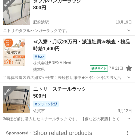
ダブルハンガーラック
ださい。 現在商談中につき、キャンセルになった場合再度受付を再開
800円
したいと思っております。 宜しくお願...
肥前浜駅
10月19日
ニトリのダブルハンガーラックです。
佐賀
鹿島市
肥前浜駅
収納家具
ニトリ
≪入寮・月収28万円・派遣社員≫検査・検品
時給1,400円
日払い
株式会社BREXA Next
7月21日
提携サイト
熊本県
半導体製造装置の組立や検査！未経験活躍中★20代～30代の男女活躍
中★ワンルーム寮完備！赴任旅費会社負担！マイカー通勤OK！無料駐
熊本
その他
ニトリ スチールラック
車場あり！正社員登用あり！《熊本県菊池郡大津町》 人気の工場のお
500円
仕事 ◇半導体製造装置の組立...
オンライン決済
佐賀市
9月12日
3年ほど前に購入したスチールラックです。 【傷などの状態】とくに
目立った傷はありません。洗面所に置いていたので細かい箇所に取り
佐賀
佐賀市
収納家具
ニトリ
きれない埃があります。 【アピールポイント】状態はいいのでまだま