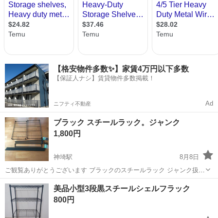
【格安物件多数✨】家賃4万円以下多数
【保証人ナシ】賃貸物件多数掲載！
Ad
ニフティ不動産
ブラック スチールラック。ジャンク
1,800円
神埼駅
8月8日
ご観覧ありがとうございます ブラックのスチールラック ジャンク扱
い。 部品取りにいかがですか。 幅45、長さ60おおよその目安です。
佐賀
神埼市
神埼駅
収納家具
美品小型3段黒スチールシェルフラック
足らない 部品があると思います。現状 渡しになります。 お気持ち程
800円
度の値引き交渉 いた...