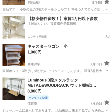
肥前旭駅
8月4日
美品です！ 小型の黒の3段スチールシェルフ！ 車輪つきでロック出来
ます！ サイズ 奥行き34センチ 横幅58センチ 高さ94センチ
佐賀
三養基郡
肥前旭駅
収納家具
小型
【格安物件多数！】家賃4万円以下多数
【保証人ナシ】賃貸物件多数掲載！
Ad
ニフティ不動産
キャスターワゴン 小
1,000円
西唐津駅
7月31日
鉄製ホワイト3段 少し錆びたので白ペイントしてます。 画像5枚目大き
さ参考
佐賀
唐津市
西唐津駅
収納家具
Luminous 3段メタルラック
METAL&WOODRACK ウッド棚板1…
8,800円
オンライン決済
佐賀市
7月25日
ショールームに展示しております。 現品確認出来ます見てから決めて