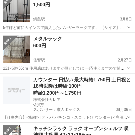
1,500円
鍋島駅
3月8日
5年ほど前にカインズで購入したハンガーラックです。 【サイズ】写
真ご確認お願いします。 畳むとコンパクトになります！ 【傷などの状
佐賀
佐賀市
鍋島駅
収納家具
カインズ
メタルラック
態】とくに目立った傷はありません。 【アピールポイント】状態はい
600円
いのでまだまだ使えます！ ...
佐賀駅
2月27日
121×60×35cm 使用感はありますが棚としては 一応使えますので値段
つけさせていただきました。 下部はサビが出てきて1箇所キャスター
佐賀
佐賀市
佐賀駅
収納家具
メタルラック
カウンター 日払い 最大時給1 750円 土日祝と
が 動きません。男性の力では動かせるかもです。 脱衣所や倉庫等にい
18時以降は時給 100円
かがですか？ 磨けば...
時給1,200円～1,750円
株式会社カレア
佐賀県
スポンサー：求人ボックス
08月06日
【仕事内容】<職種> [ア・パ]パチンコ・スロット(カウンター) <雇用形
態> アルバイト・パート <給与> [ア・パ]時給1,200円～1,750円 交通
アルバイト・パート
キッチンラック ラック オープンシェルフ 収
費:一部支給 上限15,000円(1日辺りの上限は500円/日) 公共交通...
納棚 大容量 42×32×165cm