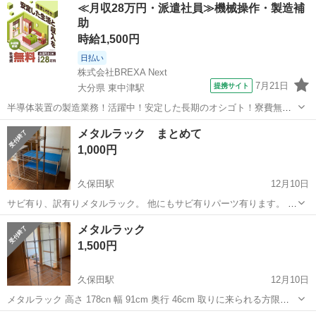
佐賀
佐賀市
佐賀駅
収納家具
ラック
≪月収28万円・派遣社員≫機械操作・製造補
い方、ノークレームでお願いします。 お取引は平日は夕方16時半ごろ
助
か土日でお願いします。
時給1,500円
日払い
株式会社BREXA Next
7月21日
提携サイト
大分県 東中津駅
半導体装置の製造業務！活躍中！安定した長期のオシゴト！寮費無料
★赴任旅費会社負担◎20代～40代の男性活躍中★未経験活躍中！高時
大分
中津市
東中津駅
その他
メタルラック まとめて
給1,500円！《大分県中津市》 人気の工場のお仕事 ◇半導体装置内部
1,000円
のシート製造◇ ＊クリー...
久保田駅
12月10日
サビ有り、訳有りメタルラック。 他にもサビ有りパーツ有ります。 屋
外にでも。 3台まとめて。 取りに来られる方限定です。
佐賀
佐賀市
久保田駅
収納家具
メタルラック
メタルラック
1,500円
久保田駅
12月10日
メタルラック 高さ 178cn 幅 91cm 奥行 46cm 取りに来られる方限定
です。