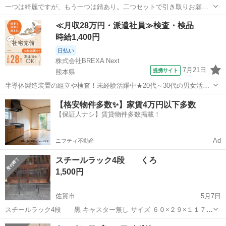
一つは綺麗ですが、もう一つは錆あり。二つセットで引き取りお願い
します。 まだまだ使えます。
佐賀
佐賀市
鍋島駅
収納家具
ワゴン
≪月収28万円・派遣社員≫検査・検品
時給1,400円
日払い
株式会社BREXA Next
7月21日
提携サイト
熊本県
半導体製造装置の組立や検査！未経験活躍中★20代～30代の男女活躍
中★ワンルーム寮完備！赴任旅費会社負担！マイカー通勤OK！無料駐
熊本
その他
【格安物件多数✨】家賃4万円以下多数
車場あり！正社員登用あり！《熊本県菊池郡大津町》 人気の工場のお
【保証人ナシ】賃貸物件多数掲載！
仕事 ◇半導体製造装置の組立...
Ad
ニフティ不動産
スチールラック4段 くろ
1,500円
佐賀市
5月7日
スチールラック4段 黒 キャスター無し サイズ ６０×２９×１１７０
センチ 少し傷、汚れが、有ります。
佐賀
佐賀市
収納家具
キャスター