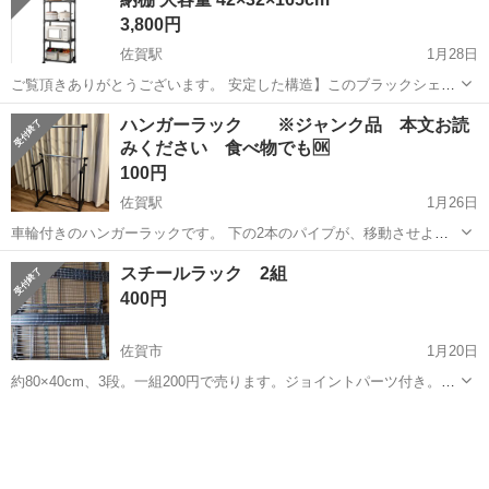
3,800円
佐賀駅
1月28日
ご覧頂きありがとうございます。 安定した構造】このブラックシェル
フユニットは、頑丈な厚みのある金属パイプとプラスチックコネクタ
佐賀
佐賀市
佐賀駅
収納家具
ラック
ハンガーラック ※ジャンク品 本文お読
でできており、汚れや腐食に耐えるように特別にコーティングされて
みください 食べ物でも🆗
おり、長期間使用できます。 棚の各...
100円
佐賀駅
1月26日
車輪付きのハンガーラックです。 下の2本のパイプが、移動させよう
と思うと下2本のパイプがよく外れてしまいます。 そのため買い換え
佐賀
佐賀市
佐賀駅
収納家具
パイプ
スチールラック 2組
ようかと思います。 動かさなかったり、パイプだけや部品を何かに再
400円
利用される方。いらっしゃいまし...
佐賀市
1月20日
約80×40cm、3段。一組200円で売ります。ジョイントパーツ付き。2
月15日までに取りに来てくださる方を優先します。
佐賀
佐賀市
収納家具
ジョイント