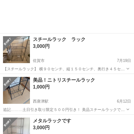
スチールラック ラック
3,000円
佐賀市
7月19日
【スチールラック】 横９０センチ、縦１５０センチ、奥行き４５セン
チ シンプルで使いやすいスチールラックです。 収納力があり、リビン
佐賀
佐賀市
収納家具
ラック
美品！ニトリスチールラック
グ・キッチン・洗面所・ガレージ・倉庫など、さまざまな場所で活躍
1,000円
します。 棚板は丈夫で、...
西唐津駅
6月12日
追記………土日引き取り限定５００円引き！ 美品スチールラックで
す。 高さ670 横幅440 奥行290 早い方にお譲りいたしますのでよろし
佐賀
唐津市
西唐津駅
収納家具
ニトリ
メタルラックです
くお願い致します🙇 お取り引きは佐賀市鍋島町になります🙇
3,000円