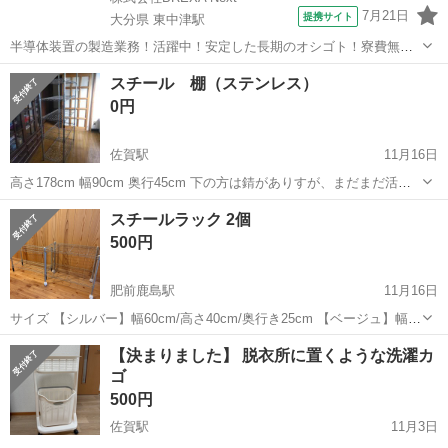
7月21日
提携サイト
大分県 東中津駅
半導体装置の製造業務！活躍中！安定した長期のオシゴト！寮費無料
★赴任旅費会社負担◎20代～40代の男性活躍中★未経験活躍中！高時
大分
中津市
東中津駅
その他
スチール 棚（ステンレス）
給1,500円！《大分県中津市》 人気の工場のお仕事 ◇半導体装置内部
0円
のシート製造◇ ＊クリー...
佐賀駅
11月16日
高さ178cm 幅90cm 奥行45cm 下の方は錆がありすが、まだまだ活躍
できると思います。 室外での使用をおすすめします。 現状お渡しとな
佐賀
佐賀市
佐賀駅
収納家具
ステンレス
スチールラック 2個
りますので、掃除などはご容赦下さい。 現地まで取りに来て頂ける
500円
方。 搬出もお手...
肥前鹿島駅
11月16日
サイズ 【シルバー】幅60cm/高さ40cm/奥行き25cm 【ベージュ】幅
60cm/高さ50cm/奥行き35cm 中古のため多少の使用感はあります。 ご
佐賀
鹿島市
肥前鹿島駅
収納家具
奥行き
【決まりました】 脱衣所に置くような洗濯カ
理解いただける方のみお願いします。 近くまで取りに来ていただき、
ゴ
引...
500円
佐賀駅
11月3日