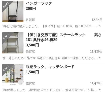
佐賀
佐賀市
久保田駅
収納家具
メタルラック
ハンガーラック
200円
佐賀駅
12月4日
1年ほど前に購入しました。 【サイズ】縦：158cm、横：83.5cm、奥
行き：上段22cm 下段42cm （大体です） 【傷などの状態】下段の布
佐賀
佐賀市
佐賀駅
収納家具
ラック
【値引き交渉可能】スチールラック 高さ
部分に多少傷があります。 【アピールポイント】ワイシャツ等の軽め
181 奥行き46 横89
の物しか掛け...
3,500円
佐賀駅
11月29日
引っ越しのため出品です 高さ181 奥行き46 横89 ご理解いただける方
に お譲りできればと思います
佐賀
佐賀市
佐賀駅
収納家具
奥行き
収納ラック、キッチンボード
1,500円
佐賀駅
11月28日
1年使用しました。 3段目はスライドします。 解体可能です。 引越し
に伴い必要なくなったので取りに来ていただける方、よろしくお願い
佐賀
佐賀市
佐賀駅
収納家具
ラック
します。