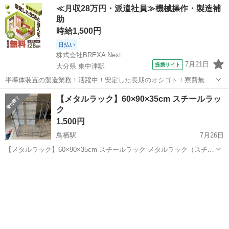
≪月収28万円・派遣社員≫機械操作・製造補
助
時給1,500円
日払い
株式会社BREXA Next
7月21日
提携サイト
大分県 東中津駅
半導体装置の製造業務！活躍中！安定した長期のオシゴト！寮費無料
★赴任旅費会社負担◎20代～40代の男性活躍中★未経験活躍中！高時
大分
中津市
東中津駅
その他
【メタルラック】60×90×35cm スチールラッ
給1,500円！《大分県中津市》 人気の工場のお仕事 ◇半導体装置内部
ク
のシート製造◇ ＊クリー...
1,500円
鳥栖駅
7月26日
【メタルラック】60×90×35cm スチールラック メタルラック（スチー
ルラック）です。 【サイズ】 約 幅60cm × 高さ90cm × 奥行35cm 収
佐賀
鳥栖市
鳥栖駅
収納家具
納棚として、キッチン・洗面所・クローゼット・ガレージなど幅広く
お使...