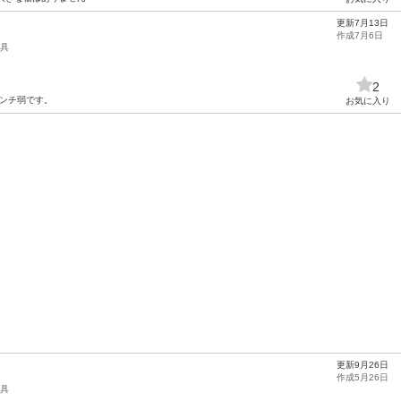
更新7月13日
作成7月6日
具
2
センチ弱です。
お気に入り
更新9月26日
作成5月26日
具