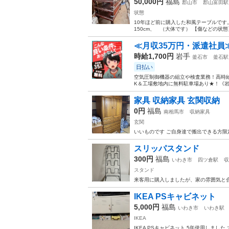
50,000円
福島
郡山市
郡山富田駅
状態
10年ほど前に購入した和風テーブルです。
150cm、 （大体です） 【傷などの状
≪月収35万円・派遣社員
時給1,700円
岩手
釜石市
釜石駅
日払い
空気圧制御機器の組立や検査業務！高時給
K＆工場敷地内に無料駐車場あり★！《岩
家具 収納家具 玄関収納
0円
福島
南相馬市
収納家具
玄関
いいものです ご自身達で搬出できる方限
スリッパスタンド
300円
福島
いわき市
四ツ倉駅
収
スタンド
来客用に購入しましたが、家の雰囲気と
IKEA PSキャビネット
5,000円
福島
いわき市
いわき駅
IKEA
IKEA PSキャビネット 5年使用しまし