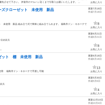
先させて下さい。 伊達市のマルハン近くまで引取りお願いいたします。 ...
お気に入り
更新7月18日
ーズクローゼット 未使用 新品
作成7月18日
8
 未使用 新品 組み立て式で簡単に組み立てられます。 福島市ドン・キホーテで
お気に入り
更新6月21日
作成6月21日
収納家具
8
ん。
お気に入り
更新6月18日
ゼット 棚 未使用 新品
作成6月18日
13
使用 福島市ドン・キホーテで手渡し可能
お気に入り
更新5月30日
作成5月6日
家具
4
お気に入り
更新12月10日
作成10月4日