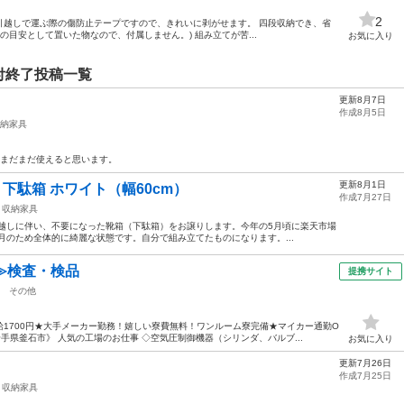
2
引越しで運ぶ際の傷防止テープですので、きれいに剥がせます。 四段収納でき、省
の目安として置いた物なので、付属しません。) 組み立てが苦...
お気に入り
付終了投稿一覧
更新8月7日
作成8月5日
納家具
 まだまだ使えると思います。
更新8月1日
下駄箱 ホワイト（幅60cm）
作成7月27日
収納家具
越しに伴い、不要になった靴箱（下駄箱）をお譲りします。 ​今年の5月頃に楽天市場
ヶ月のため全体的に綺麗な状態です。自分で組み立てたものになります。...
≫検査・検品
提携サイト
その他
1700円★大手メーカー勤務！嬉しい寮費無料！ワンルーム寮完備★マイカー通勤O
手県釜石市》 人気の工場のお仕事 ◇空気圧制御機器（シリンダ、バルブ...
お気に入り
更新7月26日
作成7月25日
収納家具