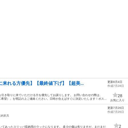
更新8月4日
りに来れる方優先】【最終値下げ】【超美...
作成7月28日
くお引き取りに来ていただける方を優先してお譲りします。 お問い合わせの際は、
28
希望）」を明記の上ご連絡ください。日時が合えばすぐに決定いたします！ポス...
お気に入り
更新7月26日
作成7月26日
収納家具
2
いてあったスリッパ収納用のラックになります。 多少の傷は有りますが、まだまだ