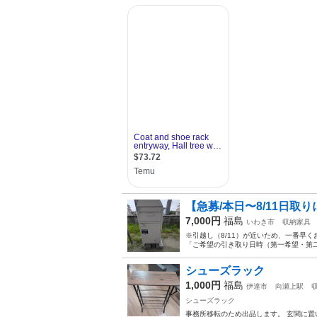
【急募/本日〜8/11日取
7,000円
福島
いわき市
収納家具
※引越し（8/11）が近いため、一番早
「ご希望の引き取り日時（第一希望・第二
シューズラック
1,000円
福島
伊達市
向瀬上駅
シューズラック
事務所移転のため出品します。 玄関に置