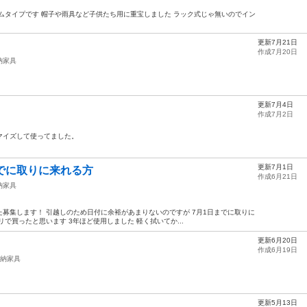
ムタイプです 帽子や雨具など子供たち用に重宝しました ラック式じゃ無いのでイン
更新7月21日
作成7月20日
納家具
更新7月4日
作成7月2日
マイズして使ってました。
更新7月1日
でに取りに来れる方
作成6月21日
納家具
募集します！ 引越しのため日付に余裕があまりないのですが 7月1日までに取りに
で買ったと思います 3年ほど使用しました 軽く拭いてか...
更新6月20日
作成6月19日
納家具
更新5月13日