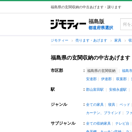
福島県の玄関収納の中古あげます・譲ります
福島版
都道府県選択
ジモティー
売ります・あげます
家具
福島県の玄関収納の中古あげます
市区郡
：
福島県の玄関収納
福島
安達郡
伊達郡
双葉郡
駅
：
郡山富田駅
安積永盛駅
ジャンル
：
全ての家具
寝具
ベッド
カーテン、ブラインド
フ
サブジャンル
：
全ての収納家具
テレビ台
食器棚、キッチン収納
ラ