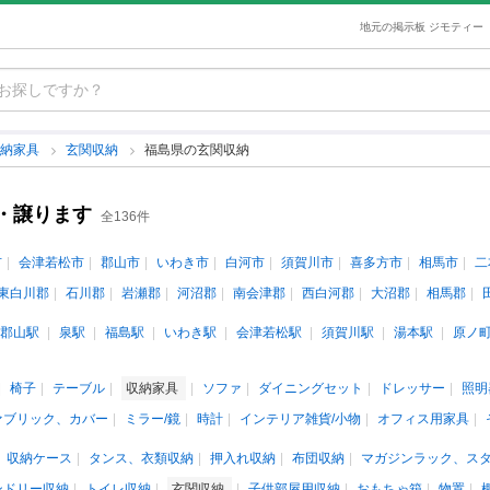
地元の掲示板 ジモティー
収納家具
玄関収納
福島県の玄関収納
・譲ります
全136件
市
会津若松市
郡山市
いわき市
白河市
須賀川市
喜多方市
相馬市
二
東白川郡
石川郡
岩瀬郡
河沼郡
南会津郡
西白河郡
大沼郡
相馬郡
郡山駅
泉駅
福島駅
いわき駅
会津若松駅
須賀川駅
湯本駅
原ノ
椅子
テーブル
収納家具
ソファ
ダイニングセット
ドレッサー
照明
ァブリック、カバー
ミラー/鏡
時計
インテリア雑貨/小物
オフィス用家具
収納ケース
タンス、衣類収納
押入れ収納
布団収納
マガジンラック、ス
ンドリー収納
トイレ収納
玄関収納
子供部屋用収納
おもちゃ箱
物置