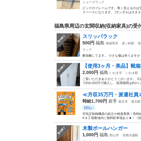
シューズラック
ピンクのフレームです。青く見えるのは
スペースになります。 (サンダルは大きさ
福島県周辺の玄関収納(収納家具)の受
スリッパラック
受付終了
500円
福島
南相馬市
原ノ町駅
収
ラック
断捨離してます。 小さな傷は有りますが
【使用3ヶ月・美品】靴箱 
受付終了
2,000円
福島
いわき市
いわき駅
ご覧いただきありがとうございます。 引
で約9,000円で購入し、使用期間は約3
≪月収35万円・派遣社員
時給1,700円
岩手
釜石市
釜石駅
日払い
空気圧制御機器の組立や検査業務！高時給
K＆工場敷地内に無料駐車場あり★！《岩
木製ポールハンガー
受付終了
1,000円
福島
郡山市
安積永盛駅