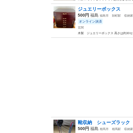
ジュエリーボックス
500円
福島
福島市
卸町駅
収納家
オンライン決済
玄関
木製 ジュエリーボックス 高さは約30
靴収納 シューズラック
500円
福島
相馬市
相馬駅
収納家