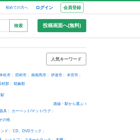
ログイン
会員登録
初めての方へ
投稿画面へ(無料)
検索
人気キーワード
本松市
田村市
南相馬市
伊達市
本宮市
田村郡
耶麻郡
町駅
路線・駅から選ぶ
器具
カーペット/マット/ラグ
その他
タンド
CD、DVDラック
棚、シェルフ
スチールラック
本棚