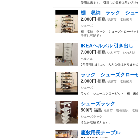
使用出来ます。 引渡しの日程は早い方を優
棚 収納 ラック シュ
2,000円
福島
福島市
収納家具
シューズ
棚 収納 ラック シューズクローゼット
手渡し可能です
IKEAヘルメル 引き出し
7,000円
福島
いわき市
いわき駅
ヘルメル
5年使用しました。 大きな傷はありませ
ラック シューズクロー
2,000円
福島
福島市
収納家具
シューズ
ラック シューズクローゼット 棚 未
シューズラック
500円
福島
福島市
曽根田駅
収納
シューズラック
５足分収納できます。
座敷用長テーブル