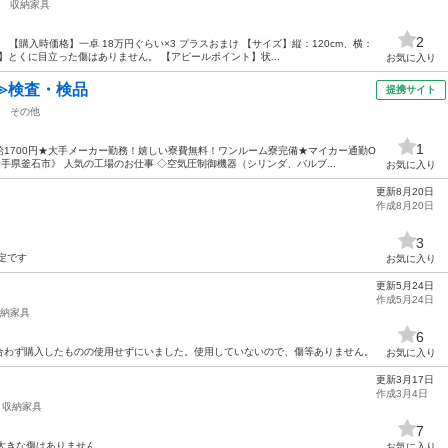
収納家具
2
 【購入時価格】一卓 18万円ぐらい×3 プラスおまけ 【サイズ】縦：120cm、横：
態】とくに目立った傷はありません。 【アピールポイント】状...
お気に入り
≫検査・検品
提携サイト
その他
1
1700円★大手メーカー勤務！嬉しい寮費無料！ワンルーム寮完備★マイカー通勤O
手県釜石市》 人気の工場のお仕事 ◇空気圧制御機器（シリンダ、バルブ...
お気に入り
更新8月20日
作成8月20日
3
定です
お気に入り
更新5月24日
作成5月24日
納家具
6
合わず購入したものの使用せずにいました。使用していないので、傷等ありません。
お気に入り
更新3月17日
作成3月4日
収納家具
7
た 大きな傷はありません
お気に入り