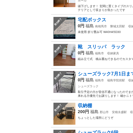
ポール
値下げします！ 玄関に置くタイプのスリ
テリアとして収まりが良かったです
宅配ボックス
受付終了
0円
福島
南相馬市
磐城太田駅
収
未使用 折り畳み可 W40H45D30
靴 スリッパ ラック
受付終了
0円
福島
福島市
収納家具
組み立て式 積み重ねできるのでカスタ
シューズラック7月1日ま
受付終了
0円
福島
福島市
福島学院前駅
収
シューズラック
取引予定の方が音信不通になったのでまた
来れる方優先でお譲りします！ 確かニトリ
収納棚
受付終了
200円
福島
郡山市
安積永盛駅
収
ちょっとした場所にどうぞ
シューズラック6段