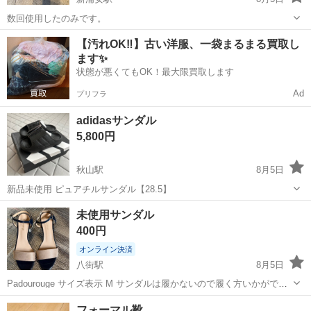
数回使用したのみです。
千葉
浦安市
新浦安駅
靴
【汚れOK‼️】古い洋服、一袋まるまる買取し
ます✨
状態が悪くてもOK！最大限買取します
Ad
プリフラ
adidasサンダル
5,800円
秋山駅
8月5日
新品未使用 ピュアチルサンダル【28.5】
千葉
市川市
秋山駅
靴
adidas
未使用サンダル
400円
オンライン決済
八街駅
8月5日
Padourouge サイズ表示 M サンダルは履かないので履く方いかがでし
ょうか？ 未使用のまま保管してましたのでスレ傷等はご了承くださ
千葉
山武市
八街駅
靴
フォーマル靴