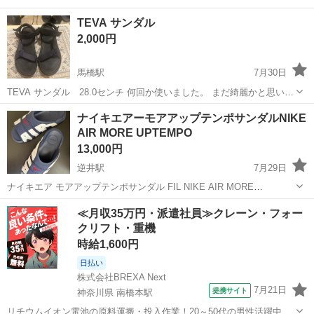
TEVA サンダル
2,000円
馬橋駅
7月30日
TEVA サンダル 28.0センチ 何回か使いました。 まだ綺麗かと思いま
す。 色は黒？ネイビー？ よろしくお願いします。
千葉
松戸市
馬橋駅
靴
ナイキエアーモアアップテンポサンダルNIKE
AIR MORE UPTEMPO
13,000円
逆井駅
7月29日
ナイキエア モアアップテンポサンダル FIL NIKE AIR MORE
UPTEMPO ご覧いただきありがとうございます。 人気モデル「NIKE
千葉
柏市
逆井駅
靴
≪月収35万円・派遣社員≫クレーン・フォー
AIR MOREUPTEMPO サンダル」です。 現在は入手しづらく、プ...
クリフト・重機
時給1,600円
日払い
株式会社BREXA Next
7月21日
提携サイト
神奈川県 南橋本駅
リチウムイオン電池の原料運搬・投入作業！20～50代の男性活躍中★