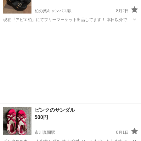
柏の葉キャンパス駅
8月2日
現在『アピエ柏』にてフリーマーケット出品してます！ 本日以外です
と埼玉県吉川市のお取引となります 10cm厚底 引越しのため断捨離し
千葉
柏市
柏の葉キャンパス駅
靴
てます
ピンクのサンダル
500円
市川真間駅
8月1日