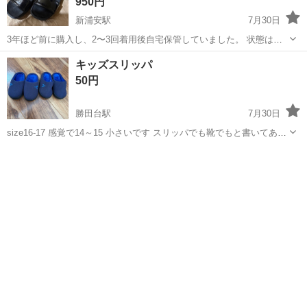
950円
新浦安駅
7月30日
3年ほど前に購入し、2〜3回着用後自宅保管していました。 状態は良
い方だと思います。 光沢のある合成パテントレザーを使用したストラ
千葉
浦安市
新浦安駅
靴
ストラップ
キッズスリッパ
ップサンダルLennox（レノックス） 定価：¥ 17,600 (税込) 3.4枚目の
50円
画...
勝田台駅
7月30日
size16-17 感覚で14～15 小さいです スリッパでも靴でもと書いてあり
ました。 履いてくれなかったので履いてくれる方いたら…｡ 自宅保管
千葉
八千代市
勝田台駅
靴
品 ノークレームノーリターン