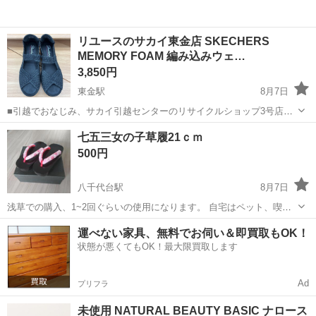
リユースのサカイ東金店 SKECHERS
MEMORY FOAM 編み込みウェ…
3,850円
東金駅
8月7日
■引越でおなじみ、サカイ引越センターのリサイクルショップ3号店が
オープン致しました。 リユースのサカイ東金店です！ ★住所：千葉県
千葉
東金市
東金駅
靴
リユース
七五三女の子草履21ｃｍ
東金市南上宿11-8 JR東金駅から徒歩15分です！ ただいまオープンキ
500円
ャンペーン...
八千代台駅
8月7日
浅草での購入、1~2回ぐらいの使用になります。 自宅はペット、喫煙
者おりませんが、素人保管であることをご理解頂けたらと思います。
千葉
習志野市
八千代台駅
靴
七五三
運べない家具、無料でお伺い＆即買取もOK！
取引場所:〒262-0045 千葉県千葉市花見川区作新台４丁目６−２４ セブ
状態が悪くてもOK！最大限買取します
ン-イレブン ...
Ad
プリフラ
未使用 NATURAL BEAUTY BASIC ナロース