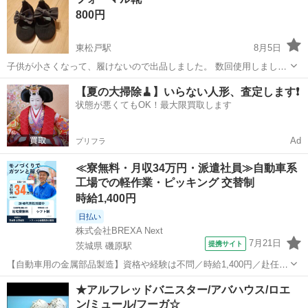
い。 山武市実門の自宅前に平日来れる方
800円
東松戸駅
8月5日
子供が小さくなって、履けないので出品しました。 数回使用しまし
た。 サイズ14cmです。 洗うと生地がダメそうなので、裏面だけ拭き
千葉
松戸市
東松戸駅
靴
【夏の大掃除🧹】いらない人形、査定します❗️
ました。返品クレームお断りしてます。ご理解頂ける方宜しくお願い
状態が悪くてもOK！最大限買取します
します。
Ad
プリフラ
≪寮無料・月収34万円・派遣社員≫自動車系
工場での軽作業・ピッキング 交替制
時給1,400円
日払い
株式会社BREXA Next
7月21日
提携サイト
茨城県 磯原駅
【自動車用の金属部品製造】資格や経験は不問／時給1,400円／赴任旅
費会社負担／正社員登用のチャンスあり／食堂利用可能／マイカー通
茨城
北茨城市
磯原駅
その他
★アルフレッドバニスター/アバハウス/ロエ
勤OK《茨城県茨城市》 人気の工場のお仕事 ◇トラックの金属部品の
ン/ミュール/フーガ☆
製造◇ ★トラックの金属...