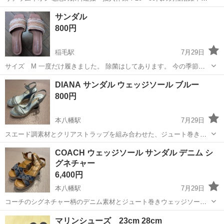
ワンルーム寮完備！赴任旅費会社負担！年間休日130日★フォークリフ
神奈川
相模原市
南橋本駅
その他
サンダル
ト免許お持ちの方、活躍中！就業先食堂利用可★《神奈川県相模原
800円
市》 人気の工場のお仕事 ◇電...
稲毛駅
7月29日
サイズ M 一度だけ履きました。 除菌はしてあります。 今の季節に
いかがでしょうか。 底の汚れは多少ありました。 買う前に試し履きを
千葉
千葉市
稲毛駅
靴
DIANA サンダル ウェッジソール ブルー
したような。
800円
本八幡駅
7月29日
スエード調素材とクリアストラップを組み合わせた、ジュート巻きウ
ェッジソールの ダイアナのサンダルです。 数年前に購入しています。
千葉
市川市
本八幡駅
靴
COACH ウェッジソール サンダル デニム シ
子どもが産まれてから中々着用できず、2〜3年前からは自宅保管で
グネチャー
す。 サイズ記載がないのです...
6,400円
本八幡駅
7月29日
コーチのシグネチャー柄のデニム素材とジュート巻きウェッジソール
を組み合わせた、安定感のあるアンクルストラップサンダルです。
千葉
市川市
本八幡駅
靴
マリンシューズ 23cm 28cm
2〜3回ほど履きました。 子どもが産まれてからは中々サンダルを履く