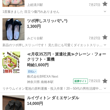
上総清川駅
7月27日
1度履きました 目立つ傷汚れありません
千葉
木更津市
上総清川駅
靴
ツボ押しスリッパ(^｡^)
1,300円
みどり台駅
7月27日
新品のツボ押しスリッパです！ 見た目にも可愛くダイエットスリッパ
なら嬉しいですよね🎵 履くだけなので楽ちんです！
千葉
千葉市
みどり台駅
靴
ツボ
≪月収35万円・派遣社員≫クレーン・フォー
クリフト・重機
時給1,600円
日払い
株式会社BREXA Next
7月21日
提携サイト
神奈川県 南橋本駅
リチウムイオン電池の原料運搬・投入作業！20～50代の男性活躍中★
ワンルーム寮完備！赴任旅費会社負担！年間休日130日★フォークリフ
神奈川
相模原市
南橋本駅
その他
ルイヴィトン ダミエサンダル
ト免許お持ちの方、活躍中！就業先食堂利用可★《神奈川県相模原
14,000円
市》 人気の工場のお仕事 ◇電...