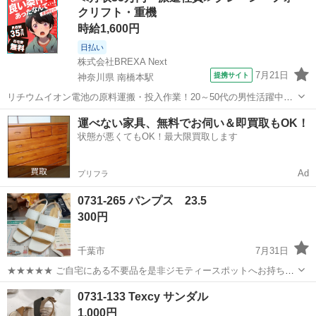
クリフト・重機
ち込めます！ ※詳細はこ...
時給1,600円
日払い
株式会社BREXA Next
7月21日
提携サイト
神奈川県 南橋本駅
リチウムイオン電池の原料運搬・投入作業！20～50代の男性活躍中★
ワンルーム寮完備！赴任旅費会社負担！年間休日130日★フォークリフ
神奈川
相模原市
南橋本駅
その他
運べない家具、無料でお伺い＆即買取もOK！
ト免許お持ちの方、活躍中！就業先食堂利用可★《神奈川県相模原
状態が悪くてもOK！最大限買取します
市》 人気の工場のお仕事 ◇電...
Ad
プリフラ
0731-265 パンプス 23.5
300円
千葉市
7月31日
★★★★★ ご自宅にある不要品を是非ジモティースポットへお持ち込
みしませんか？ 家電、趣味・スポーツ・レジャー用品、こども用品、
千葉
千葉市
靴
現地
0731-133 Texcy サンダル
衣料服飾品、生活雑貨、家具、本、CD・DVDなどが無料でまとめて持
1,000円
ち込めます！ ※詳細はこ...