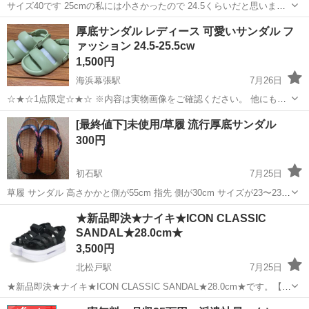
サイズ40です 25cmの私には小さかったので 24.5くらいだと思います
(^ー^) 写真は、うまく撮影出来ませんが可愛いですよ😊
千葉
千葉市
靴
厚底サンダル レディース 可愛いサンダル フ
ァッション 24.5-25.5cw
1,500円
海浜幕張駅
7月26日
☆★☆1点限定☆★☆ ※内容は実物画像をご確認ください。 他にも多
数出品しております‼︎ 是非ご覧ください‼︎ ◆おまとめ割大歓迎‼︎ ※収納
千葉
千葉市
海浜幕張駅
靴
厚底
[最終値下]未使用/草履 流行厚底サンダル
袋にほつれがあります。 posee EVA厚底サンダル レディース 可愛...
300円
初石駅
7月25日
草履 サンダル 高さかかと側が55cm 指先 側が30cm サイズが23〜23.5
ぐらいです 未使用 ですが 中古品です
千葉
流山市
初石駅
靴
★新品即決★ナイキ★ICON CLASSIC
SANDAL★28.0cm★
3,500円
北松戸駅
7月25日
★新品即決★ナイキ★ICON CLASSIC SANDAL★28.0cm★です。【サ
イズ】28.0cm【カラー】ブラック/ホワイト【素材】合成繊維・合成底
千葉
松戸市
北松戸駅
靴
ナイキ