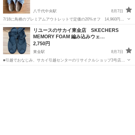
八千代中央駅
8月7日
7/18に鳥栖のプレミアムアウトレットで定価の20%オフ 14,960円で
息子のために購入しましたが、サイズが合わなかった為に出品しま
千葉
八千代市
八千代中央駅
靴
リユースのサカイ東金店 SKECHERS
す。 新品未使用ですが、箱もレシートもなく、室内で試し履きしまし
MEMORY FOAM 編み込みウェ…
た、外には履いてません、...
2,750円
東金駅
8月7日
■引越でおなじみ、サカイ引越センターのリサイクルショップ3号店が
オープン致しました。 リユースのサカイ東金店です！ ★住所：千葉県
千葉
東金市
東金駅
靴
リユース
東金市南上宿11-8 JR東金駅から徒歩15分です！ ただいまオープンキ
ャンペーン...