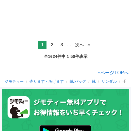
1
2
3
...
次へ
全1624件中 1-50件表示
ページTOPへ
ジモティー
売ります・あげます
靴/バッグ
靴
サンダル
千葉