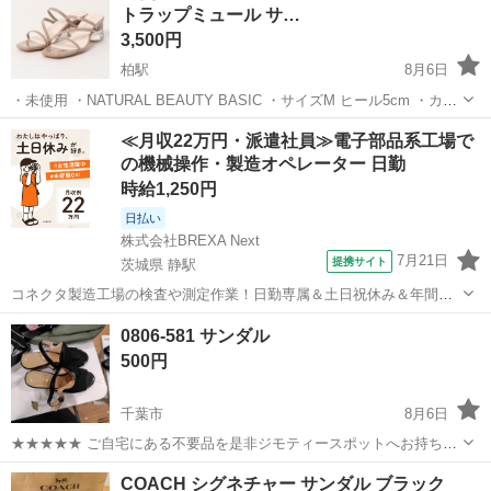
トラップミュール サ…
3,500円
柏駅
8月6日
・未使用 ・NATURAL BEAUTY BASIC ・サイズM ヒール5cm ・カラ
ー ヌーディピンク ・定型文には返信しません ・お取引希望の方はご
千葉
柏市
柏駅
靴
ヒール
≪月収22万円・派遣社員≫電子部品系工場で
都合の良い日時をいくつか記載してご連絡ください ・複数点購入以外
の機械操作・製造オペレーター 日勤
値...
時給1,250円
日払い
株式会社BREXA Next
7月21日
提携サイト
茨城県 静駅
コネクタ製造工場の検査や測定作業！日勤専属＆土日祝休み＆年間休
日128日★クリーンルーム内作業★マイカー通勤OK＆無料駐車場あり
茨城
常陸大宮市
静駅
その他
0806-581 サンダル
★就業先食堂利用可！日払い制度あり！《茨城県常陸大宮市》 人気の
500円
工場のお仕事 ◇コネクタ製造工...
千葉市
8月6日
★★★★★ ご自宅にある不要品を是非ジモティースポットへお持ち込
みしませんか？ 家電、趣味・スポーツ・レジャー用品、こども用品、
千葉
千葉市
靴
現地
COACH シグネチャー サンダル ブラック
衣料服飾品、生活雑貨、家具、本、CD・DVDなどが無料でまとめて持