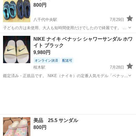
800円
機会がないので出品いたします。 ...
八千代中央駅
7月29日
子どもの方は未使用、大人も短時間使用だけでしたので綺麗です。 単
品でのお取引も可能です。
千葉
八千代市
八千代中央駅
靴
NIKE ナイキ ベナッシ シャワーサンダル ホワ
イト ブラック
9,980円
オンライン決済
配送可
桜木駅
7月28日
鑑定済み・正規品です。 NIKE（ナイキ）の定番人気モデル「ベナッシ
JDI」のシャワーサンダルです。 クッション性に優れたフットベッド
千葉
千葉市
桜木駅
靴
を採用しており、普段履きはもちろん、スポーツ後やジム、プール、
海など幅広いシーンで快...
美品 25.5 サンダル
800円