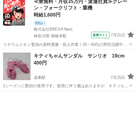
≪寮無料・月収35万円・派遣社員≫クレー
●ボリューム感たっぷりの厚底、クラシックなバスケットボールスタイ
ン・フォークリフト・重機
ル...
時給1,600円
日払い
株式会社BREXA Next
7月21日
提携サイト
神奈川県 南橋本駅
リチウムイオン電池の原料運搬・投入作業！20～50代の男性活躍中★
ワンルーム寮完備！赴任旅費会社負担！年間休日130日★フォークリフ
神奈川
相模原市
南橋本駅
その他
キティちゃんサンダル サンリオ 19cm
ト免許お持ちの方、活躍中！就業先食堂利用可★《神奈川県相模原
400円
市》 人気の工場のお仕事 ◇電...
成東駅
7月25日
1シーズンに数回の使用です。使用に伴う傷はありますが、キティちゃ
んのイラストなど綺麗でまだまだ使えると思います。靴裏の汚れは落
千葉
山武市
成東駅
靴
ちませんでした。 真ん中のハートのアクセサリーのシルバー部分に若
干の変色あります。写真でご確認くだ...