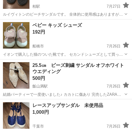
柏駅
7月27日
ルイヴィトンのビーチサンダルです。 全体的に使用感はありますが、
まだ問題なくご使用いただけます。 ソールや鼻緒部分など状態は写真
千葉
柏市
柏駅
靴
ベビー キッズ シューズ
にてご確認ください。 サイズ 26.5cm * カラー：ブラック * デザイ
192円
ン：ダミエ柄 * ...
船橋市
7月26日
イオンで購入した猫のついた靴です。 セカンドシューズとして買って
いたので そこまで使用頻度は高くないです。 ただ子供の使っていたも
千葉
船橋市
靴
シューズ
25.5㎝ ビーズ刺繍 サンダル オフホワイト
のなので 汚れなど気になる方はご遠慮ください。 サイズ13.0センチで
ウエディング
履かせる時にガバッと...
500円
飯山満駅
7月26日
結婚パーティーで一度使いました♪ カカトに傷あり 完売したZARAの
刺繍入りメッシュスリングバックスタイルと同じ型のパンプスです。
千葉
船橋市
飯山満駅
靴
レースアップサンダル 未使用品
芝山自宅手渡し 来ていただける方のみ
1,000円
千葉市
7月26日