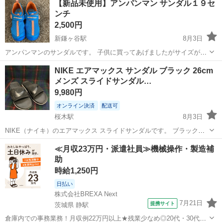
【新品未使用】アンパンマン サンダル１９セ
きくなるので長く使えます。 受け渡しは、日程によっては船橋駅...
ンチ
2,500円
新鎌ヶ谷駅
8月3日
アンパンマンのサンダルです。 子供に買ってあげましたがサイズが大
きい為、しまっておいたらサイズアウトしてしまいました。 明るめの
千葉
鎌ケ谷市
新鎌ヶ谷駅
靴
アンパンマン
NIKE エアマックス サンダル ブラック 26cm
ブルーでとても可愛いです。
メンズ スライドサンダル…
9,980円
オンライン決済
配送可
桜木駅
8月3日
NIKE（ナイキ）のエアマックス スライドサンダルです。 ブラックを
基調としたシンプルでスタイリッシュなデザインで、普段履きやアウ
千葉
千葉市
桜木駅
靴
≪月収23万円・派遣社員≫機械操作・製造補
トドア、スポーツ後のリラックスシーンにもおすすめです。エアクッ
助
ションを搭載しており、快適な履...
時給1,250円
日払い
株式会社BREXA Next
7月21日
提携サイト
茨城県 静駅
倉庫内での事務業務！月収例22万円以上★残業少なめ◎20代・30代・