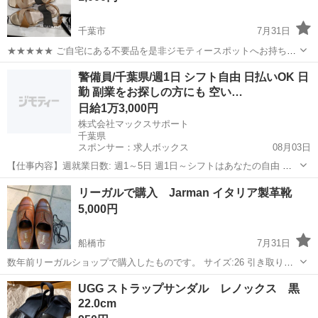
千葉市
7月31日
★★★★★ ご自宅にある不要品を是非ジモティースポットへお持ち込
みしませんか？ 家電、趣味・スポーツ・レジャー用品、こども用品、
千葉
千葉市
靴
現地
警備員/千葉県/週1日 シフト自由 日払いOK 日
衣料服飾品、生活雑貨、家具、本、CD・DVDなどが無料でまとめて持
勤 副業をお探しの方にも 空い…
ち込めます！ ※詳細はこ...
日給1万3,000円
株式会社マックスサポート
千葉県
スポンサー：求人ボックス
08月03日
【仕事内容】週就業日数: 週1～5日 週1日～シフトはあなたの自由 日
勤のみ 1日で13,000円ゲット 空いた日だけ働けるおシゴト / @パート
アルバイト・パート
リーガルで購入 Jarman イタリア製革靴
デビュー応援 @週1日～シフト自由 @扶養内・副業もOK @土日のみ
5,000円
OK @直行直帰...
船橋市
7月31日
数年前リーガルショップで購入したものです。 サイズ:26 引き取りに
来て頂ける方限定。 受け渡し場所:船橋市旭町5丁目公園 日程は要相
千葉
船橋市
靴
リーガル
UGG ストラップサンダル レノックス 黒
談。
22.0cm