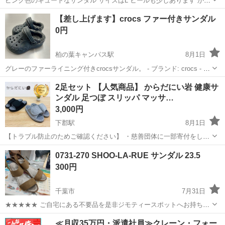
ピンク色のキュートなサンダル サイズはL ヒールも少しあります かか
とストラップ(ボタンは飾り、調整不可) 2〜3回履きました
千葉
市川市
市川真間駅
靴
ピンク
【差し上げます】crocs ファー付きサンダル
0円
柏の葉キャンパス駅
8月1日
グレーのファーライニング付きcrocsサンダル。 - ブランド: crocs - 色:
グレー - 素材: 合成樹脂（フリースライニング） - スタイル: サンダル -
千葉
柏市
柏の葉キャンパス駅
靴
crocs
2足セット 【人気商品】 からだにい岩 健康サ
特徴: ファーライニング付き サイズの目安 * U...
ンダル 足つぼ スリッパ マッサ…
3,000円
下郡駅
8月1日
【トラブル防止のためご確認ください】 ・慈善団体に一部寄付をして
おりますので値下げ依頼には対応していません。バラ売りも不可。 ・
千葉
木更津市
下郡駅
靴
健康サンダル
0731-270 SHOO-LA-RUE サンダル 23.5
受け渡し場所は「木更津東インター」の近くです。お渡し日時は、基
300円
本的に平日昼以降または土日祝日とな...
千葉市
7月31日
★★★★★ ご自宅にある不要品を是非ジモティースポットへお持ち込
みしませんか？ 家電、趣味・スポーツ・レジャー用品、こども用品、
千葉
千葉市
靴
現地
≪月収35万円・派遣社員≫クレーン・フォー
衣料服飾品、生活雑貨、家具、本、CD・DVDなどが無料でまとめて持