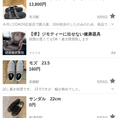
13,800円
ち込めます！ ※詳細はこ...
市川駅
8月6日
今月にCOACH正規店で購入後、10分程歩行したのみのため、美品で
す。 袋、カバー付き アイコニックなシグネチャー柄のストラップを採
千葉
市川市
市川駅
靴
【求】ジモティーに出せない健康器具
用した、調節可能な面ファスナー付きのメンズサンダルです。 定価:
状態が悪くてもOK！最大限買取します
22,000円 -...
Ad
プリフラ
モズ 23.5
160円
高柳駅
8月6日
試し履き程度です。 23.5ですが、幅が狭めでした。
千葉
松戸市
高柳駅
靴
サンダル 22cm
0円
新浦安駅
8月5日