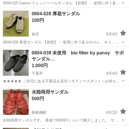
0604-025 Gaimo ウェッジソールサンダル 【状態】 ・使用に伴う多少
のスレ、キズ、落としきれない汚れなどございます ・詳細は現地でご
千葉
柏市
靴
現地
0604-028 厚底サンダル
確認ください ・お値引きは出来かねますのでご了承願います ※中...
100円
柏市
8月4日
0604-028 厚底サンダル 【状態】 ・使用に伴う多少のスレ、キズ、落
としきれない汚れなどございます ・詳細は現地でご確認ください ・お
千葉
柏市
靴
厚底
0804-039 未使用 bio fitter by pansy サボ
値引きは出来かねますのでご了承願います ※中古品のため、状態につ
サンダル…
い...
1,000円
千葉市
8月4日
★★★★★ ご自宅にある不要品を是非ジモティースポットへお持ち込
みしませんか？ 家電、趣味・スポーツ・レジャー用品、こども用品、
千葉
千葉市
靴
サボサンダル
水陸両用サンダル
衣料服飾品、生活雑貨、家具、本、CD・DVDなどが無料でまとめて持
500円
ち込めます！ ※詳細はこ...
新船橋駅
8月3日
水陸両用サンダルです。 香港で8000円くらいで購入しました。 サイ
ズは海外サイズで26(＝16.5〜17cm)です。 中敷を外すとワンサイズ大
千葉
千葉市
新船橋駅
靴