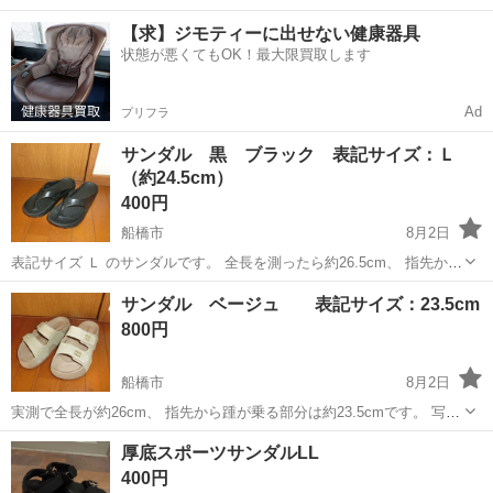
40代の男女活躍中！空調完備で快適作業★食堂利用可◎マイカー通勤
茨城
常陸大宮市
静駅
その他
【求】ジモティーに出せない健康器具
OK◎無料駐車場完備！《茨城県常陸大宮市》 人気の工場のお仕事 ◇
状態が悪くてもOK！最大限買取します
電子部品製造倉庫内の事務...
Ad
プリフラ
サンダル 黒 ブラック 表記サイズ：Ｌ
（約24.5cm）
400円
船橋市
8月2日
表記サイズ Ｌ のサンダルです。 全長を測ったら約26.5cm、 指先から
踵が乗る部分は約24.5cmでした。 【取引場所】下総中山駅付近 (駐車
千葉
船橋市
靴
サンダル ベージュ 表記サイズ：23.5cm
場のあるコンビニや施設等) 【取引日時】20時以降（お日にちは...
800円
船橋市
8月2日
実測で全長が約26cm、 指先から踵が乗る部分は約23.5cmです。 写真
にあります様に、 左足に少し汚れがあり、 ソールの踵が少しすり減っ
千葉
船橋市
靴
ベージュ
厚底スポーツサンダルLL
てます。 【取引場所】下総中山駅付近 (駐車場のあるコンビニや施
400円
設...