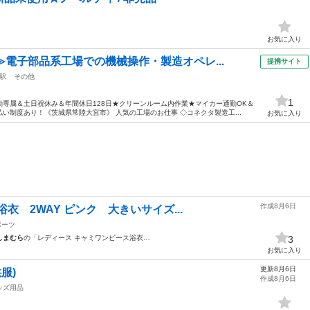
お気に入り
≫電子部品系工場での機械操作・製造オペレ...
提携サイト
駅
その他
1
専属＆土日祝休み＆年間休日128日★クリーンルーム内作業★マイカー通勤OK＆
い制度あり！《茨城県常陸大宮市》 人気の工場のお仕事 ◇コネクタ製造工...
お気に入り
作成8月6日
浴衣 2WAY ピンク 大きいサイズ...
ポーツ
しまむら
の「レディース キャミワンピース浴衣…
3
お気に入り
更新8月6日
服)
作成8月6日
ッズ用品