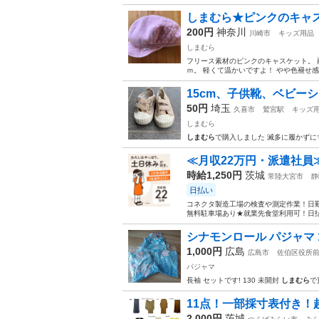
しまむら★ピンクのキャ
200円
神奈川
川崎市
キッズ用品
しまむら
フリース素材のピンクのキャスケット。 
ｍ。 軽くて温かいですよ！ やや色褪せ感
15cm、子供靴、ベビー
50円
埼玉
久喜市
鷲宮駅
キッズ
しまむら
しまむら
で購入しました 滅多に履かずに
≪月収22万円・派遣社員
時給1,250円
茨城
常陸大宮市
静
日払い
コネクタ製造工場の検査や測定作業！日勤
無料駐車場あり★就業先食堂利用可！日払
シナモンロール パジャマ 1
1,000円
広島
広島市
佐伯区役所
パジャマ
長袖 セットです! 130 未開封
しまむら
で
11点！一部採寸表付き
2,000円
茨城