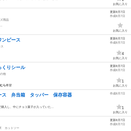
お気に入り
更新8月7日
作成8月7日
ズ用品
…
お気に入り
更新8月7日
ワンピース
作成8月7日
ース
4
お気に入り
更新8月7日
っくりシール
作成8月7日
の他
1
むら
希望
お気に入り
作成8月7日
ース 弁当箱 タッパー 保存容器
で購入し、中にチョコ菓子が入っていた…
1
お気に入り
更新8月7日
作成8月7日
駅
カットソー