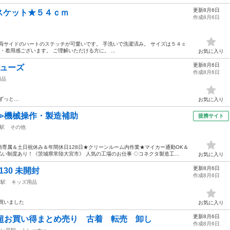
更新8月6日
スケット★５４ｃｍ
作成8月6日
両サイドのハートのステッチが可愛いです。 手洗いで洗濯済み。 サイズは５４ｃ
・着用感ございます。 ご理解いただける方に。 ...
お気に入り
更新8月6日
シューズ
作成8月6日
用品
ずっと…
お気に入り
≫機械操作・製造補助
提携サイト
駅
その他
専属＆土日祝休み＆年間休日128日★クリーンルーム内作業★マイカー通勤OK＆
い制度あり！《茨城県常陸大宮市》 人気の工場のお仕事 ◇コネクタ製造工...
お気に入り
更新8月6日
30 未開封
作成8月6日
前駅
キッズ用品
買いました
お気に入り
更新8月6日
！超お買い得まとめ売り 古着 転売 卸し
作成8月6日