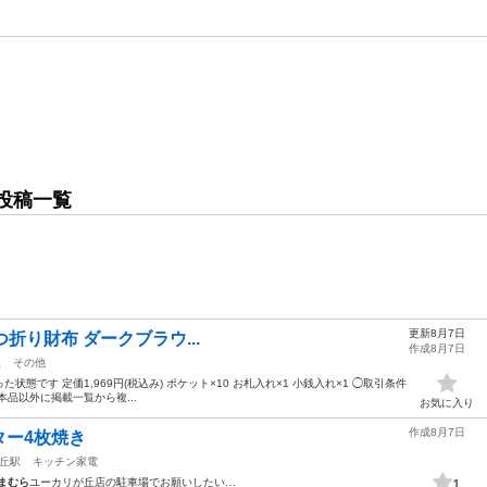
投稿一覧
更新8月7日
. 二つ折り財布 ダークブラウ...
作成8月7日
駅
その他
入った状態です 定価1,969円(税込み) ポケット×10 お札入れ×1 小銭入れ×1 ◯取引条件
品以外に掲載一覧から複...
お気に入り
作成8月7日
ター4枚焼き
丘駅
キッチン家電
まむら
ユーカリが丘店の駐車場でお願いしたい…
1