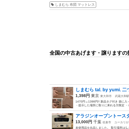
しまむら 布団 マットレス
全国の中古あげます・譲りますの
しまむら tal. by yumi
1,398円
東京
東大和市
武蔵大和
1470円→1398円!! 新品タグ付き 袋に
・提示した場所に取りに来れる方限定 ・本
アラジンオーブントース
13,000円
千葉
佐倉市
ユーカリが
未使用品を出品しました。 取引場所は
し