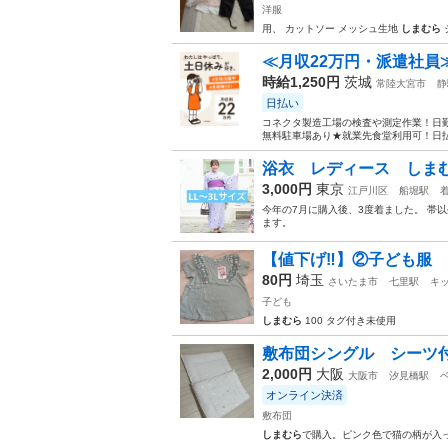
洋服
用、 カットソー メッシュ生地
しまむら
≪月収22万円・派遣社員
時給1,250円
茨城
常陸大宮市
静
日払い
コネクタ製造工場の検査や測定作業！日勤
無料駐車場あり★就業先食堂利用可！日払
浴衣 レディース しまむら
3,000円
東京
江戸川区
船堀駅
今年の7月に購入後、3度着ました。 帯
ます。
【値下げ‼️】②子ども服
80円
埼玉
さいたま市
七里駅
キ
子ども
しまむら
100 タグ付き未使用
敷布団シングル シーツ
2,000円
大阪
大阪市
汐見橋駅
オンライン決済
敷布団
しまむら
で購入。ピンク色で猫の柄が入