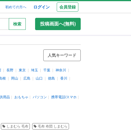
ログイン
会員登録
初めての方へ
投稿画面へ(無料)
検索
人気キーワード
梨
長野
東京
埼玉
千葉
神奈川
島根
岡山
広島
山口
徳島
香川
供用品
おもちゃ
パソコン
携帯電話/スマホ
しまむら 毛布
毛布 布団 しまむら