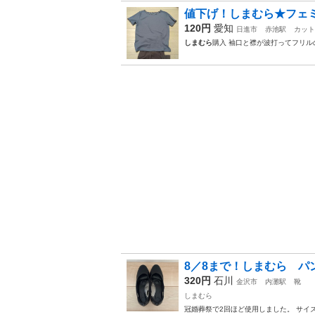
値下げ！しまむら★フェ
120円
愛知
日進市
赤池駅
カット
しまむら
購入 袖口と襟が波打ってフリル
8／8まで！しまむら パ
320円
石川
金沢市
内灘駅
靴
しまむら
冠婚葬祭で2回ほど使用しました。 サイ