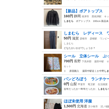
【新品】ボアトップス
160円
静岡
焼津市
西焼津駅
キッ
しまむら
ボアトップス 160cm 新品未
しまむら レディース 
50円
滋賀
彦根市
彦根駅
ワンピ
しまむら
どなたかいかがでしょうか？
シール 立体シール ぷ
700円
長野
下高井郡
湯田中駅
そ
セット
ト 原宿購入 湯田中駅近くか中野
しま
パンどろぼう ランチケ
0円
山梨
甲斐市
竜王駅
生活雑貨
去年だったか一昨年だったか、
しまむら
ほぼ未使用 洋服
1,500円
北海道
苫小牧市
沼ノ端