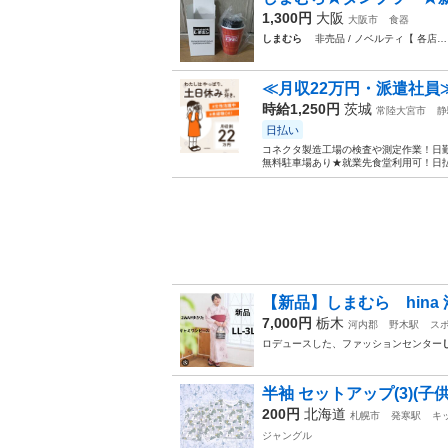
1,300円
大阪
大阪市
食器
しまむら
非売品 / ノベルティ【 各店…
≪月収22万円・派遣社員
時給1,250円
茨城
常陸大宮市
静
日払い
コネクタ製造工場の検査や測定作業！日勤
無料駐車場あり★就業先食堂利用可！日払
【新品】しまむら hina 
7,000円
栃木
河内郡
野木駅
ス
ロデュースした、ファッションセンター
半袖 セットアップ(3)(子供
200円
北海道
札幌市
発寒駅
キ
ジャングル