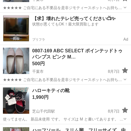
★★★★★ ご自宅にある不要品を是非ジモティースポットへお持ち込
みしませんか？ 家電、趣味・スポーツ・レジャー用品、こども用品、
千葉
千葉市
靴
オリエンタルトラフィック
【求】壊れたテレビ売ってください📺✨
衣料服飾品、生活雑貨、家具、本、CD・DVDなどが無料でまとめて持
状態が悪くてもOK！最大限買取します
ち込めます！ ※詳細はこ...
Ad
プリフラ
0807-169 ABC SELECT ポインテッドトゥ
パンプス ピンク M…
500円
千葉市
8月7日
★★★★★ ご自宅にある不要品を是非ジモティースポットへお持ち込
みしませんか？ 家電、趣味・スポーツ・レジャー用品、こども用品、
千葉
千葉市
靴
SELECT
ハローキティの靴
衣料服飾品、生活雑貨、家具、本、CD・DVDなどが無料でまとめて持
1,990円
ち込めます！ ※詳細はこ...
芝山千代田駅
8月7日
使ってません。 新品未使用 です。 サイズは M と書いてあります。 よ
く見てわかる人だけ 入札してください。 買ってから時間たっており、
千葉
香取郡
芝山千代田駅
靴
ハローキティ
ハーフソール スリム脚 フリーサイズ 中
はきだすと、こわれるかもしれません。買い置きの履物には、たまに