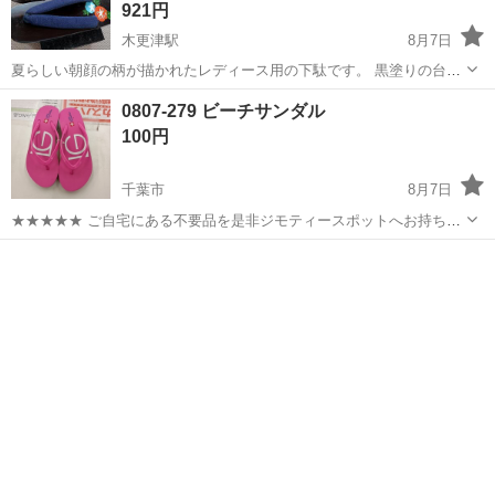
921円
木更津駅
8月7日
夏らしい朝顔の柄が描かれたレディース用の下駄です。 黒塗りの台に
紺色の鼻緒が映える、落ち着いたデザインです。 浴衣や夏着物に合わ
千葉
木更津市
木更津駅
靴
0807-279 ビーチサンダル
せてお使いいただけます。 タグ付きの未使用品です。 サイズの記載は
100円
ありませんが、22から23.5...
千葉市
8月7日
★★★★★ ご自宅にある不要品を是非ジモティースポットへお持ち込
みしませんか？ 家電、趣味・スポーツ・レジャー用品、こども用品、
千葉
千葉市
靴
ビーチサンダル
衣料服飾品、生活雑貨、家具、本、CD・DVDなどが無料でまとめて持
ち込めます！ ※詳細はこ...