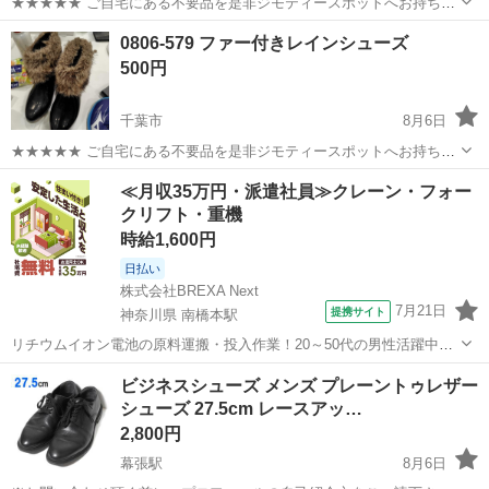
★★★★★ ご自宅にある不要品を是非ジモティースポットへお持ち込
みしませんか？ 家電、趣味・スポーツ・レジャー用品、こども用品、
千葉
千葉市
靴
現地
0806-579 ファー付きレインシューズ
衣料服飾品、生活雑貨、家具、本、CD・DVDなどが無料でまとめて持
500円
ち込めます！ ※詳細はこ...
千葉市
8月6日
★★★★★ ご自宅にある不要品を是非ジモティースポットへお持ち込
みしませんか？ 家電、趣味・スポーツ・レジャー用品、こども用品、
千葉
千葉市
靴
現地
≪月収35万円・派遣社員≫クレーン・フォー
衣料服飾品、生活雑貨、家具、本、CD・DVDなどが無料でまとめて持
クリフト・重機
ち込めます！ ※詳細はこ...
時給1,600円
日払い
株式会社BREXA Next
7月21日
提携サイト
神奈川県 南橋本駅
リチウムイオン電池の原料運搬・投入作業！20～50代の男性活躍中★
ワンルーム寮完備！赴任旅費会社負担！年間休日130日★フォークリフ
神奈川
相模原市
南橋本駅
その他
ビジネスシューズ メンズ プレーントゥレザー
ト免許お持ちの方、活躍中！就業先食堂利用可★《神奈川県相模原
シューズ 27.5cm レースアッ…
市》 人気の工場のお仕事 ◇電...
2,800円
幕張駅
8月6日