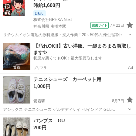
時給1,600円
日払い
株式会社BREXA Next
7月21日
提携サイト
神奈川県 南橋本駅
リチウムイオン電池の原料運搬・投入作業！20～50代の男性活躍中★
ワンルーム寮完備！赴任旅費会社負担！年間休日130日★フォークリフ
神奈川
相模原市
南橋本駅
その他
【汚れOK‼️】古い洋服、一袋まるまる買取し
ト免許お持ちの方、活躍中！就業先食堂利用可★《神奈川県相模原
ます✨
市》 人気の工場のお仕事 ◇電...
状態が悪くてもOK！最大限買取します
Ad
プリフラ
テニスシューズ カーペット用
1,000円
愛宕駅
8月7日
アシックス テニスシューズ ゲルデディケイト8インドア GEL-
DEDICATE 8 INDOOR カーペットコート用 レディース テニススクー
千葉
野田市
愛宕駅
靴
パンプス GU
ル（インドア）で数回使用しただけなので美品です インドアコートだ
200円
とカーペットが...