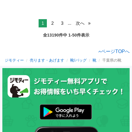
1
2
3
...
次へ
全13190件中 1-50件表示
ページTOPへ
ジモティー
売ります・あげます
靴/バッグ
靴
千葉県の靴