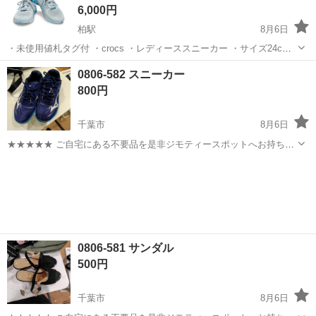
6,000円
柏駅
8月6日
・未使用値札タグ付 ・crocs ・レディーススニーカー ・サイズ24cm
重量506g ・カラー ライトグレー ・定型文には返信しません ・お取引
千葉
柏市
柏駅
靴
crocs
0806-582 スニーカー
希望の方はご都合の良い日時をいくつか記載してご連絡ください ・複
800円
数点購入...
千葉市
8月6日
★★★★★ ご自宅にある不要品を是非ジモティースポットへお持ち込
みしませんか？ 家電、趣味・スポーツ・レジャー用品、こども用品、
千葉
千葉市
靴
現地
衣料服飾品、生活雑貨、家具、本、CD・DVDなどが無料でまとめて持
ち込めます！ ※詳細はこ...
0806-581 サンダル
500円
千葉市
8月6日