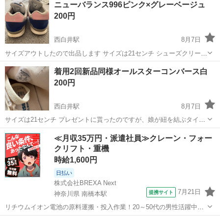
ニューバランス996ピンク×グレーベージュ
200円
西白井駅
8月7日
サイズアウトしたので出品します サイズは21センチ シューズクリーニ
ング済みです。 気に入ってはいていたので使用感は少しありますが ソ
千葉
白井市
西白井駅
靴
着用2回新品同様オールスターコンバース白
ウルの汚れや減りは少ないと思います。 几帳面な方はおやめください
200円
ちなみにセカストで別の...
西白井駅
8月7日
サイズは21センチ プレゼントに貰ったのですが、娘が紐を結ぶタイプ
が好きではなく…全く履かずサイズアウトしました。 ソウルも綺麗で
千葉
白井市
西白井駅
靴
≪月収35万円・派遣社員≫クレーン・フォー
すし、全くすり減ってません いちおうシューズクリーニング済みなの
クリフト・重機
ですぐご使用可能です 8/7...
時給1,600円
日払い
株式会社BREXA Next
7月21日
提携サイト
神奈川県 南橋本駅
リチウムイオン電池の原料運搬・投入作業！20～50代の男性活躍中★
ワンルーム寮完備！赴任旅費会社負担！年間休日130日★フォークリフ