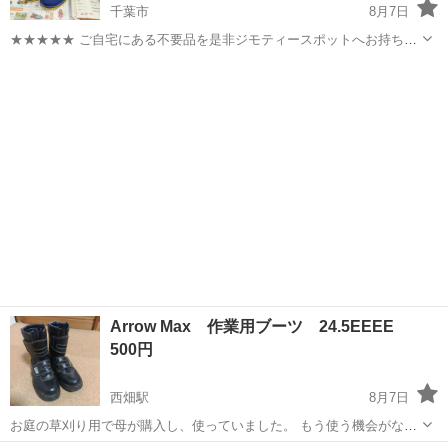
千葉市
8月7日
★★★★★ ご自宅にある不要品を是非ジモティースポットへお持ち込
みしませんか？ 家電、趣味・スポーツ・レジャー用品、こども用品、
千葉
千葉市
靴
現地
衣料服飾品、生活雑貨、家具、本、CD・DVDなどが無料でまとめて持
ち込めます！ ※詳細はこ...
Arrow Max 作業用ブーツ 24.5EEEE
500円
西畑駅
8月7日
お庭の草刈り用で母が購入し、使っていました。 もう使う機会がない
そうですが、私にはサイズが大きいため、どなたか必要な方^⁠_⁠^ ざっ