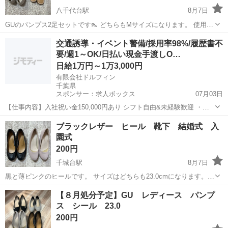
八千代台駅
8月7日
GUのパンプス2足セットです👠 どちらもMサイズになります。 使用し
ていたため、 全体的に汚れや使用感があります。 状態は写真でご確認
千葉
八千代市
八千代台駅
靴
交通誘導・イベント警備/採用率98%/履歴書不
ください。 まだ履いていただけると思いますが、 中古品にご理解ある
要/週1～OK/日払い現金手渡しO…
よろしくお願いします
方よろしくお願いしま...
日給1万円～1万3,000円
有限会社ドルフィン
千葉県
スポンサー：求人ボックス
07月03日
【仕事内容】入社祝い金150,000円あり シフト自由&未経験歓迎
・直
行直帰OK ・一部車・自転車・バイク通勤OK ・週1～OK ・日払い・
アルバイト・パート
ブラックレザー ヒール 靴下 結婚式 入
週払いOK、現金手渡しも可能です! <仕事内容> 建築・土木工事現場
園式
で...
200円
千城台駅
8月7日
黒と薄ピンクのヒールです。 サイズはどちらも23.0cmになります。
入園式や結婚式などのフォーマルな場面で使用しました。 汚れや擦れ
千葉
千葉市
千城台駅
靴
ヒール
【８月処分予定】GU レディース パンプ
など使用感がありますが、まだ履いていただけます。 中古品にご理解
ス シール 23.0
のある方よろしくお願い...
200円