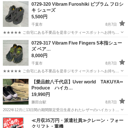
千葉
夷隅郡
西畑駅
靴
0729-320 Vibram Furoshiki ビブラム フロシ
と軽く洗いましたが、落ちきれない土汚れやマジックテープについて
キ シューズ
いる雑草やほこり、擦り傷な...
5,500円
千葉市
8月7日
★★★★★ ご自宅にある不要品を是非ジモティースポットへお持ち込
みしませんか？ 家電、趣味・スポーツ・レジャー用品、こども用品、
千葉
千葉市
靴
ビブラム
0729-317 Vibram Five Fingers 5本指シュー
衣料服飾品、生活雑貨、家具、本、CD・DVDなどが無料でまとめて持
ズ ベア…
ち込めます！ ※詳細はこ...
8,000円
千葉市
8月7日
★★★★★ ご自宅にある不要品を是非ジモティースポットへお持ち込
みしませんか？ 家電、趣味・スポーツ・レジャー用品、こども用品、
千葉
千葉市
靴
ビブラム
【愛品館八千代店】Uver world TAKUYA∞
衣料服飾品、生活雑貨、家具、本、CD・DVDなどが無料でまとめて持
Produce ハイカ…
ち込めます！ ※詳細はこ...
19,990円
勝田台駅
8月7日
2022年12月に13日間の期間限定受注生産されたレザーのハイカットス
ニーカーです。 欲しかったのに期間が過ぎてた、知らなかった等Uver
千葉
八千代市
勝田台駅
靴
商品
≪月収35万円・派遣社員≫クレーン・フォー
worldのファンの方どうでしょうか？ もちろん未使用品です。 2...
クリフト・重機