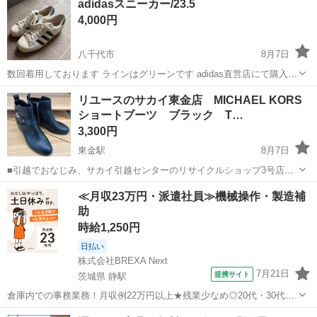
adidasスニーカー/23.5
衣料服飾品、生活雑貨、家具、本、CD・DVDなどが無料でまとめて持
4,000円
ち込めます！ ※詳細はこ...
八千代市
8月7日
数回着用しております ラインはグリーンです adidas直営店にて購入し
ました 履く機会があまりないので出品します
千葉
八千代市
靴
リユースのサカイ東金店 MICHAEL KORS
ショートブーツ ブラック T…
3,300円
東金駅
8月7日
■引越でおなじみ、サカイ引越センターのリサイクルショップ3号店が
オープン致しました。 リユースのサカイ東金店です！ ★住所：千葉県
千葉
東金市
東金駅
靴
ショートブーツ
≪月収23万円・派遣社員≫機械操作・製造補
東金市南上宿11-8 JR東金駅から徒歩15分です！ ただいまオープンキ
助
ャンペーン...
時給1,250円
日払い
株式会社BREXA Next
7月21日
提携サイト
茨城県 静駅
倉庫内での事務業務！月収例22万円以上★残業少なめ◎20代・30代・
40代の男女活躍中！空調完備で快適作業★食堂利用可◎マイカー通勤
茨城
常陸大宮市
静駅
その他