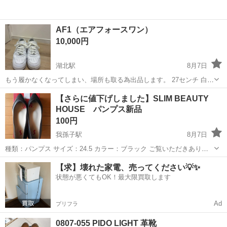
AF1（エアフォースワン）
10,000円
湖北駅
8月7日
もう履かなくなってしまい、場所も取る為出品します。 27センチ 白さ
は中古の中でも、かなり綺麗だと思います。 定期的にクリーニングし
千葉
我孫子市
湖北駅
靴
【さらに値下げしました】SLIM BEAUTY
てました。 履かなすぎて、少しかかとが減っているだけでバリバリま
HOUSE パンプス新品
だ履けます。 一日だけ雨の...
100円
我孫子駅
8月7日
種類：パンプス サイズ：24.5 カラー：ブラック ご覧いただきありが
とうございます。 2025年9月に新品で購入したパンプスです。 気に入
千葉
我孫子市
我孫子駅
靴
【求】壊れた家電、売ってください💡✨
って2足まとめて買いました。 まだ1足目が長持ちしており、未使用...
状態が悪くてもOK！最大限買取します
Ad
プリフラ
0807-055 PIDO LIGHT 革靴