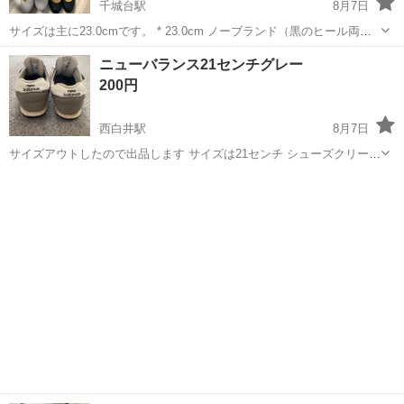
千城台駅
8月7日
サイズは主に23.0cmです。 * 23.0cm ノーブランド（黒のヒール両
方） * GU：Mサイズ 汚れや使用感がありますので、写真をご確認の
千葉
千葉市
千城台駅
靴
ニューバランス21センチグレー
上、ご理解いただける方のみお願いいたします。 使用回数は全て5.６
200円
回、黒のパ...
西白井駅
8月7日
サイズアウトしたので出品します サイズは21センチ シューズクリーニ
ング済みです。 ただこちら靴の型番は分かりません。すみません。 気
千葉
白井市
西白井駅
靴
ニューバランス
に入ってはいていたので使用感は少しありますが ソウルの汚れや減り
は少ないと思います。 几帳...