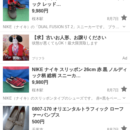
ック レッド…
9,980円
桜木駅
8月7日
NIKE（ナイキ）の「DUAL FUSION ST 2」スニーカーです。 ブラッ
クをベースにレッドを組み合わせたスポーティーなカラーリングで、
千葉
千葉市
桜木駅
靴
FUSION
【求】古いお人形、お譲りください
普段履きはもちろん、ウォーキングや軽い運動などにも合わせやすい
状態が悪くてもOK！最大限買取します
デザインです。 ...
Ad
プリフラ
NIKE ナイキ スリッポン 26cm 赤 黒 ノルディ
ック柄 総柄 スニーカ…
9,980円
桜木駅
8月7日
NIKE（ナイキ）のスリッポンタイプのシューズです。 赤×黒をベース
にしたノルディック調の総柄デザインで、足元のアクセントになる個
千葉
千葉市
桜木駅
靴
0807-170 オリエンタルトラフィック ローフ
性的な一足です。シューレースのないスリッポンタイプなので、脱ぎ
ァーパンプス
履きもしやすいデザインです。 ...
500円
千葉市
8月7日