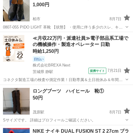
1,000円
柏市
8月7日
0807-055 PIDO LIGHT 革靴 【状態】 ・使用に伴う多少のスレ、キ
ズ、落としきれない汚れなどございます ・詳細は現地でご確認くださ
千葉
柏市
靴
現地
≪月収22万円・派遣社員≫電子部品系工場で
い ・お値引きは出来かねますのでご了承願います ※中古品のた...
の機械操作・製造オペレーター 日勤
時給1,250円
日払い
株式会社BREXA Next
7月21日
提携サイト
茨城県 静駅
コネクタ製造工場の検査や測定作業！日勤専属＆土日祝休み＆年間休
日128日★クリーンルーム内作業★マイカー通勤OK＆無料駐車場あり
茨城
常陸大宮市
静駅
その他
ロングブーツ ハイヒール 靴①
★就業先食堂利用可！日払い制度あり！《茨城県常陸大宮市》 人気の
50円
工場のお仕事 ◇コネクタ製造工...
茂原駅
8月7日
Sサイズです。 詳細はプロフィールご確認ください。
千葉
茂原市
茂原駅
靴
ハイヒール
NIKE ナイキ DUAL FUSION ST 2 27cm ブラ