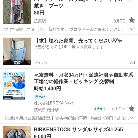
敷き ブーツ
あります。その場合相談し...
80円
茂原駅
8月7日
自宅で保管してました。 新品です。 プロフィールご確認ください。
千葉
茂原市
茂原駅
靴
新品
【求】壊れた家電、売ってください💡✨
状態が悪くてもOK！最大限買取します
Ad
プリフラ
≪寮無料・月収34万円・派遣社員≫自動車系
工場での軽作業・ピッキング 交替制
時給1,400円
日払い
株式会社BREXA Next
7月21日
提携サイト
茨城県 磯原駅
【自動車用の金属部品製造】資格や経験は不問／時給1,400円／赴任旅
費会社負担／正社員登用のチャンスあり／食堂利用可能／マイカー通
茨城
北茨城市
磯原駅
その他
BIRKENSTOCK サンダル サイズ41 265
勤OK《茨城県茨城市》 人気の工場のお仕事 ◇トラックの金属部品の
9,000円
製造◇ ★トラックの金属...