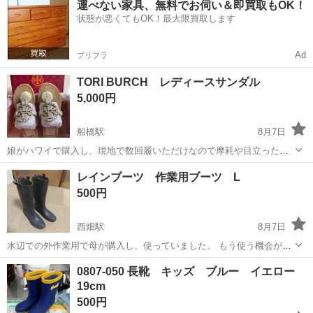
運べない家具、無料でお伺い＆即買取もOK！
OK◎無料駐車場完備！《茨城県常陸大宮市》 人気の工場のお仕事 ◇
状態が悪くてもOK！最大限買取します
電子部品製造倉庫内の事務...
Ad
プリフラ
TORI BURCH レディースサンダル
5,000円
船橋駅
8月7日
娘がハワイで購入し、現地で数回履いただけなので摩耗や目立った汚
れもなくきれいです。 サイズは６ハーフなので、23.5cm前後の方にお
千葉
船橋市
船橋駅
靴
現地
レインブーツ 作業用ブーツ L
すすめします。購入価格は円安の影響で30,000円以上したそうですの
500円
で、大変お得かと思います...
西畑駅
8月7日
水辺での外作業用で母が購入し、使っていました。 もう使う機会がな
いそうですが、私にはサイズが大きいため、どなたか必要な方^⁠_⁠^ ざ
千葉
夷隅郡
西畑駅
靴
0807-050 長靴 キッズ ブルー イエロー
っと軽く洗いましたが、落ちきれない土汚れなどあります。 また、 少
19cm
し擦り傷などありますが...
500円