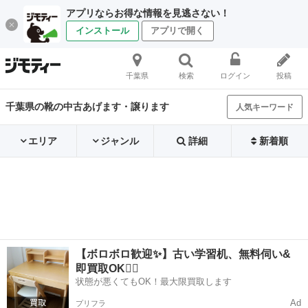
アプリならお得な情報を見逃さない！
インストール
アプリで開く
千葉県
検索
ログイン
投稿
千葉県の靴の中古あげます・譲ります
人気キーワード
エリア
ジャンル
詳細
新着順
【ボロボロ歓迎✨】古い学習机、無料伺い&
即買取OK🙆‍♀️
状態が悪くてもOK！最大限買取します
Ad
プリフラ