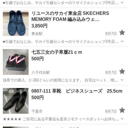
■引越でおなじみ、サカイ引越センターのリサイクルショップ3号店が
オープン致しました。 リユースのサカイ東金店です！ ★住所：千葉県
千葉
東金市
東金駅
靴
リユース
リユースのサカイ東金店 SKECHERS
東金市南上宿11-8 JR東金駅から徒歩15分です！ ただいまオープンキ
MEMORY FOAM 編み込みウェ…
ャンペーン...
3,850円
東金駅
8月7日
■引越でおなじみ、サカイ引越センターのリサイクルショップ3号店が
オープン致しました。 リユースのサカイ東金店です！ ★住所：千葉県
千葉
東金市
東金駅
靴
リユース
七五三女の子草履21ｃｍ
東金市南上宿11-8 JR東金駅から徒歩15分です！ ただいまオープンキ
500円
ャンペーン...
八千代台駅
8月7日
浅草での購入、1~2回ぐらいの使用になります。 自宅はペット、喫煙
者おりませんが、素人保管であることをご理解頂けたらと思います。
千葉
習志野市
八千代台駅
靴
七五三
0807-111 革靴 ビジネスシューズ 25.5cm
取引場所:〒262-0045 千葉県千葉市花見川区作新台４丁目６−２４ セブ
500円
ン-イレブン ...
千葉市
8月7日
★★★★★ ご自宅にある不要品を是非ジモティースポットへお持ち込
みしませんか？ 家電、趣味・スポーツ・レジャー用品、こども用品、
千葉
千葉市
靴
ビジネスシューズ