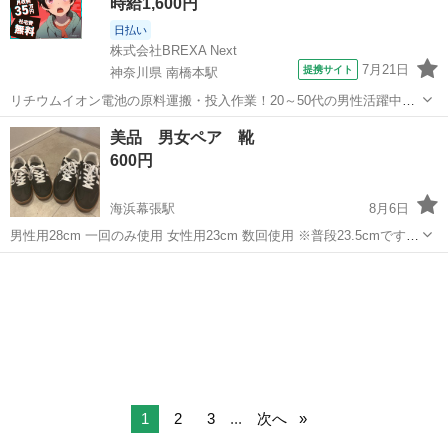
時給1,600円
日払い
株式会社BREXA Next
7月21日
提携サイト
神奈川県 南橋本駅
リチウムイオン電池の原料運搬・投入作業！20～50代の男性活躍中★
ワンルーム寮完備！赴任旅費会社負担！年間休日130日★フォークリフ
神奈川
相模原市
南橋本駅
その他
美品 男女ペア 靴
ト免許お持ちの方、活躍中！就業先食堂利用可★《神奈川県相模原
600円
市》 人気の工場のお仕事 ◇電...
海浜幕張駅
8月6日
男性用28cm 一回のみ使用 女性用23cm 数回使用 ※普段23.5cmですが
ちょうどいいサイズでした イベントごとで使いましたが普段使いはし
千葉
千葉市
海浜幕張駅
靴
ないため出品します。 目立った傷汚れなく状態は良いです。 サイズ合
う方いらっし...
1
2
3
...
次へ