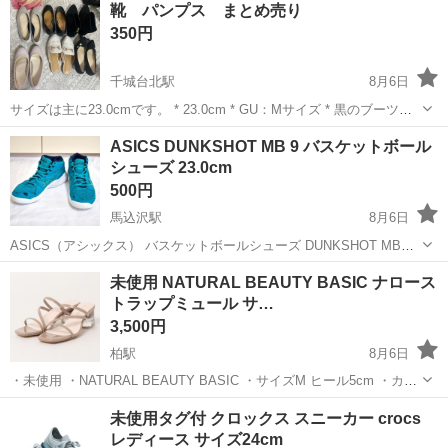
神奈川
相模原市
南橋本駅
その他
靴 パンプス まとめ売り
ト免許お持ちの方、活躍中！就業先食堂利用可★《神奈川県相模原
350円
市》 人気の工場のお仕事 ◇電...
千城台北駅
8月6日
サイズは主に23.0cmです。 * 23.0cm * GU：Mサイズ * 黒のブーツ：S
サイズ 汚れや使用感がありますので、写真をご確認の上、ご理解いた
千葉
千葉市
千城台北駅
靴
バラ
ASICS DUNKSHOT MB 9 バスケットボール
だける方のみお願いいたします。 まとめてお譲りしたいため、バラ売
シューズ 23.0cm
り...
500円
馬込沢駅
8月6日
ASICS（アシックス） バスケットボールシューズ DUNKSHOT MB
9（1064A006） サイズ 23.0cm のジュニア用バッシュです。 約半年間
千葉
船橋市
馬込沢駅
靴
未使用 NATURAL BEAUTY BASIC ナロース
使用しました。 出品前に簡易クリーニング済みです。 【状態】 ...
トラップミュール サ…
3,500円
柏駅
8月6日
・未使用 ・NATURAL BEAUTY BASIC ・サイズM ヒール5cm ・カラ
ー ヌーディピンク ・定型文には返信しません ・お取引希望の方はご
千葉
柏市
柏駅
靴
ヒール
未使用タグ付 クロックス スニーカー crocs
都合の良い日時をいくつか記載してご連絡ください ・複数点購入以外
レディース サイズ24cm
値...