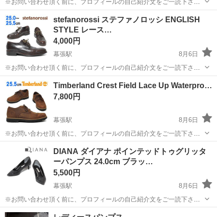
※お問い合わせ頂く前に、プロフィールの自己紹介文をご一読下さ
い。 ⚠️定型文のみ、詳細の無いのお問い合わせにはお返事致しません
千葉
千葉市
幕張駅
靴
stefanorossi ステファノロッシ ENGLISH
m(_ _)m。 ⚠️必ずお取引きご希望日やお時間帯を数候補ご記載下さ
STYLE レース…
い。 当方は平日午...
4,000円
幕張駅
8月6日
※お問い合わせ頂く前に、プロフィールの自己紹介文をご一読下さ
い。 ⚠️定型文のみ、詳細の無いのお問い合わせにはお返事致しません
千葉
千葉市
幕張駅
靴
Timberland Crest Field Lace Up Waterpro…
m(_ _)m。 ⚠️必ずお取引きご希望日やお時間帯を数候補ご記載下さ
7,800円
い。 当方は平日午...
幕張駅
8月6日
※お問い合わせ頂く前に、プロフィールの自己紹介文をご一読下さ
い。 ⚠️定型文のみ、詳細の無いのお問い合わせにはお返事致しません
千葉
千葉市
幕張駅
靴
DIANA ダイアナ ポインテッドトゥグリッタ
m(_ _)m。 ⚠️必ずお取引きご希望日やお時間帯を数候補ご記載下さ
ーパンプス 24.0cm ブラッ…
い。 当方は平日午...
5,500円
幕張駅
8月6日
※お問い合わせ頂く前に、プロフィールの自己紹介文をご一読下さ
い。 ⚠️定型文のみのお問い合わせには返答致しませんm(_ _)m。 ⚠️必
千葉
千葉市
幕張駅
靴
DIANA