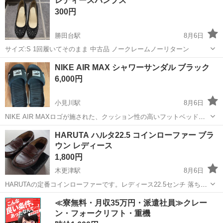
レディースパンプス
ずお取引きご希望日やお時間帯を数候補ご記載下さい。 当方は平日午
300円
後以降であれば...
勝田台駅
8月6日
サイズ:S 1回履いてそのまま 中古品 ノークレームノーリターン
千葉
八千代市
勝田台駅
靴
NIKE AIR MAX シャワーサンダル ブラック
6,000円
小見川駅
8月6日
NIKE AIR MAXロゴが施された、クッション性の高いフットベッドを
備えたスポーツサンダルです。 サイズ27センチ - ブランド: NIKE - モ
千葉
香取市
小見川駅
靴
HARUTA ハルタ22.5 コインローファー ブラ
デル: AIR MAX - カラー: ブラック - 製品タイプ: シャワ...
ウン レディース
1,800円
木更津駅
8月6日
HARUTAの定番コインローファーです。レディース22.5センチ 落ち着
いたブラウンカラーで、通学や通勤など幅広いシーンで活躍します。
千葉
木更津市
木更津駅
靴
≪寮無料・月収35万円・派遣社員≫クレー
全体的に使用感があり、表面に履きジワや細かなスレが見られます
ン・フォークリフト・重機
が、まだまだご愛用いただけ...