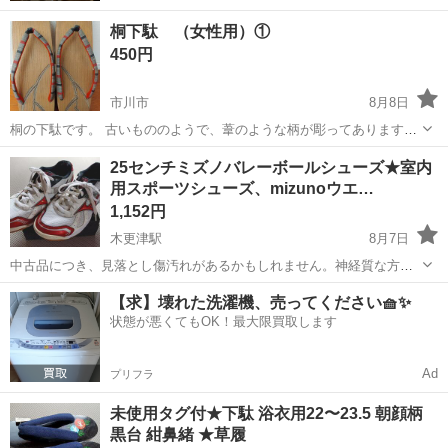
桐下駄 （女性用）①
450円
市川市
8月8日
桐の下駄です。 古いもののようで、葦のような柄が彫ってあります。
かなり使用もしておりますので、写真ご確認ください。 箱はありませ
千葉
市川市
靴
ありません
25センチミズノバレーボールシューズ★室内
ん。 履いていただける方に。 中古品として御了解頂ける方のみノーク
用スポーツシューズ、mizunoウエ…
レームノー...
1,152円
木更津駅
8月7日
中古品につき、見落とし傷汚れがあるかもしれません。神経質な方は
ご遠慮下さい。返品不可です。 25センチ ミズノの室内用スポーツシュ
千葉
木更津市
木更津駅
靴
【求】壊れた洗濯機、売ってください🧺✨
ーズ、ミズノ ウエーブスターダム RX2 (Wave Stardom RX2)です。バ
状態が悪くてもOK！最大限買取します
レーボー...
Ad
プリフラ
未使用タグ付★下駄 浴衣用22〜23.5 朝顔柄
黒台 紺鼻緒 ★草履