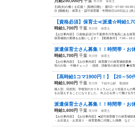
月給250,000円
千葉
市川市
保育士
主婦(夫)の働くを応援！ [勤務日数]： 週5日~ 07:00~20:
分 [職種名]：保育士・認可保育園・年間休日120日以上 [求人概
【資格必須】保育士≪派遣☆時給1,700円
時給1,700円
千葉
市川市
保育士
【お仕事内容】 ◎資格必須◎\\千葉県市川市鬼高にある保
保育補助の業務をお願いします！ 【勤務条件】 7:00～19:1
派遣保育士さん募集！！時間帯・お休み
時給1,700円
千葉
市川市
保育士
【お仕事内容】 【お仕事内容】 保育園での保育補助業務 
等の介助 ・午睡チェック ・清掃、消毒等の衛生管理 ◆保育
【高時給1コマ1900円！】【20～50
時給1,900円
千葉
市川市
下総中山駅
塾講師
個人別、目的別、学校別のカリキュラムにより生徒さんの希望
をお迎えすることになりました。 向上心を持って働ける方な
派遣保育士さん募集！！時間帯・お休み
時給1,600円
千葉
市川市
保育士
【お仕事内容】 【お仕事内容】 ■認可保育園での保育補助
・お出迎え・お見送り ・保育業務に付随した雑務 など ・連