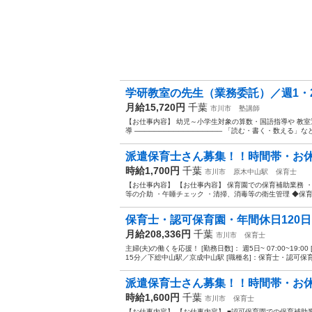
学研教室の先生（業務委託）／週1・2
月給15,720円
千葉
市川市
塾講師
【お仕事内容】 幼児～小学生対象の算数・国語指導や 教
導 ────────────────── 「読む・書く・数える」
派遣保育士さん募集！！時間帯・お休み
時給1,700円
千葉
市川市
原木中山駅
保育士
【お仕事内容】 【お仕事内容】 保育園での保育補助業務 
等の介助 ・午睡チェック ・清掃、消毒等の衛生管理 ◆保育
保育士・認可保育園・年間休日120
月給208,336円
千葉
市川市
保育士
主婦(夫)の働くを応援！ [勤務日数]： 週5日~ 07:00~19:
15分／下総中山駅／京成中山駅 [職種名]：保育士・認可保育
派遣保育士さん募集！！時間帯・お休み
時給1,600円
千葉
市川市
保育士
【お仕事内容】 【お仕事内容】 ■認可保育園での保育補助