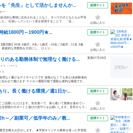
を「先生」として活かしませんか...
提携サイト
ター
、経済的な事情に左右されることなく、すべての子どもたちが平等
た。 出張レッスンという形を採用することで、 「近...
お気に入り
800円～1900円★...
提携サイト
児数】60名 0歳児：6名／1歳児：10名／2歳児：11名 3歳
 家庭的な雰囲気を大切にし、 ひとり...
お気に入り
更新07月29日
りのある勤務体制で無理なく働ける...
イト・パート
クス
無理なく働けるデイサービスです 資格がなくても安心!未経験者向
合わせて働けます マイカー通勤可能で通勤も便利な職場です...
り。長く働ける環境／週1日か...
提携サイト
てご活躍いただけます。安全第一で、落ち着いて業務を進めてい
活習慣のサポートと遊びの見守りをお願いします。見学からで...
お気に入り
h～／副業可／低学年のみ／教...
提携サイト
室運営全般をお任せします。 ★学研オリジナル教材を使った学習指