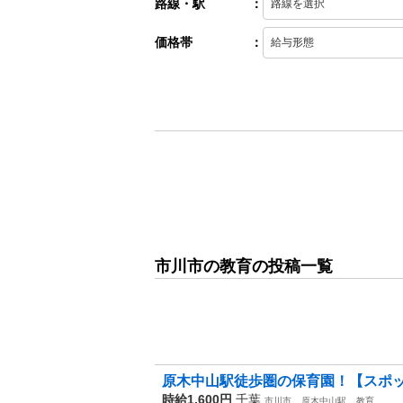
路線・駅
：
価格帯
：
市川市の教育の投稿一覧
原木中山駅徒歩圏の保育園！【スポット
時給1,600円
千葉
市川市
原木中山駅
教育