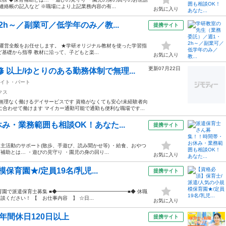
絡帳の記入など ※職場により上記業務内容の有...
お気に入り
h～／副業可／低学年のみ／教...
提携サイト
室運営全般をお任せします。 ★学研オリジナル教材を使った学習指
など基礎から指導 教材に沿って、子どもと楽...
お気に入り
更新07月22日
以上/ゆとりのある勤務体制で無理...
イト・パート
クス
無理なく働けるデイサービスです 資格がなくても安心!未経験者向
合わせて働けます マイカー通勤可能で通勤も便利な職場です...
・業務範囲も相談OK！あなた...
提携サイト
・主活動のサポート(散歩、手遊び、読み聞かせ等) ・給食、おやつ
補助とは… ・遊びの見守り ・園児の身の回り...
お気に入り
育園★/定員19名/乳児...
提携サイト
園で派遣保育士募集 ■◆━━━━━━━━━━━━━━■◆ 休職
談ください！ 【 お仕事内容 】 ☆日...
お気に入り
年間休日120日以上
提携サイト