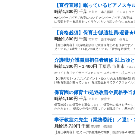
【直行直帰】眠っているピアノスキル
時給1,800円
千葉
市川市
本八幡駅
インストラク
■オンピーノピアノ教室について オンピーノピアノ教室は
に音楽を学べる場所をつくりたい!という想いから生まれまし
【資格必須】保育士/派遣社員/遅番★時給1
時給1,800円
千葉
市川市
原木中山駅
保育士
【お仕事内容】 ◎資格必須◎＼派遣保育士のお仕事です／ 【園
児：11名／4歳児：11名／5歳児：11名 「愛情を最優先」！
介護職/介護職員初任者研修 以上/ゆと
時給1,300円～1,400円
千葉県 市川市
アルバ
ホワイト市川デイサービスセンター
スポンサー：求人ボッ
【仕事内容】<オススメポイント> ゆとりのある勤務体制で
け教育制度が整っています 育児支援ありでライフスタイルに
保育園の保育士/処遇改善や資格手当あ
時給1,150円
千葉
市川市
保育士
保育施設での保育士を募集します。 保育士の資格を活かし
ただきます。 幅広い年代が活躍している職場です。基本的生
学研教室の先生（業務委託）／週1・2
月給15,720円
千葉
市川市
塾講師
【お仕事内容】 幼児～小学生対象の算数・国語指導や 教