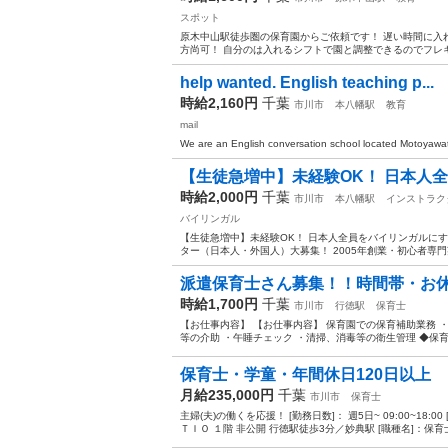
スポット
原木中山駅徒歩圏の保育園からご依頼です！ 遅い時間に入れる方
方尚可！ 自分のは入れるシフトで園と調整できるのでフレキ
help wanted. English teaching p...
時給2,160円
千葉
市川市
本八幡駅
教育
mail
We are an English conversation school located Motoyawata.
【生徒急増中】未経験OK！ 日本人全
時給2,000円
千葉
市川市
本八幡駅
インストラク
バイリンガル
【生徒急増中】未経験OK！ 日本人全員をバイリンガルにす
ター（日本人・外国人）大募集！ 2005年創業・初心者専門
派遣保育士さん募集！！時間帯・お休み
時給1,700円
千葉
市川市
行徳駅
保育士
【お仕事内容】 【お仕事内容】 保育園での保育補助業務 
等の介助 ・午睡チェック ・清掃、消毒等の衛生管理 ◆保育
保育士・学童・年間休日120日以上
月給235,000円
千葉
市川市
保育士
主婦(夫)の働くを応援！ [勤務日数]： 週5日~ 09:00~1
ＴＩＯ １階 非公開 行徳駅徒歩3分／妙典駅 [職種名]：保育士