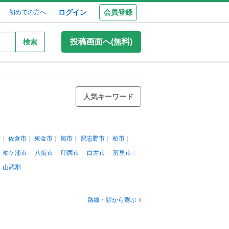
ログイン
会員登録
初めての方へ
投稿画面へ(無料)
検索
人気キーワード
市
佐倉市
東金市
旭市
習志野市
柏市
袖ケ浦市
八街市
印西市
白井市
富里市
山武郡
路線・駅から選ぶ