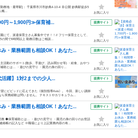
00 [勤務地・最寄駅]： 千葉県市川市妙典4-10-4 非公開 妙典駅徒歩5
...
お気に入り
～1,900円≫保育補...
提携サイト
育園にて、派遣保育士さん募集中です！！// フリー保育士として、
5の間で6時間以上 勤務日数はご相談...
お気に入り
・業務範囲も相談OK！あなた...
提携サイト
・主活動のサポート(散歩、手遊び、読み聞かせ等) ・給食、おやつ
補助とは… ・遊びの見守り ・園児の身の回り...
お気に入り
代活躍】1対2までの少人...
提携サイト
にビビッドに応えてきた《個別指導Axis》。 今回、新しい講師
ら実務経験は問いません。 テキストやカリキュラム...
お気に入り
・業務範囲も相談OK！あなた...
提携サイト
業務 ◆保育補助とは… ・遊びの見守り ・園児の身の回りのお世話
絡帳の記入など ※職場により上記業務内容の有...
お気に入り