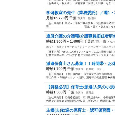
・お出迎え・お見送り ・保育業務に付随した雑務 など ・連
学研教室の先生（業務委託）／週1・2
月給15,720円
千葉
市川市
塾講師
【お仕事内容】 幼児～小学生対象の算数・国語指導や 教
導 ────────────────── 「読む・書く・数える」
通所介護の介護職/介護職員初任者研修 
時給1,300円～1,400円
千葉県 市川市
アルバ
ホワイト市川デイサービスセンター
スポンサー：求人ボッ
【仕事内容】<オススメポイント> ゆとりのある勤務体制で
け教育制度が整っています 育児支援ありでライフスタイルに
派遣保育士さん募集！！時間帯・お休み
時給1,700円
千葉
市川市
妙典駅
保育士
【お仕事内容】 【お仕事内容】 保育園での保育補助業務 
等の介助 ・午睡チェック ・清掃、消毒等の衛生管理 ◆保育
【資格必須】保育士/派遣/人気の小規模保
時給1,500円
千葉
市川市
保育士
【お仕事内容】 ◎資格必須◎ 市川駅徒歩1分 小規模保育
代替での募集★ 8時間勤務×週3日～相談OK！ 時間帯はご相
主婦(夫)歓迎の保育士・認可保育園・