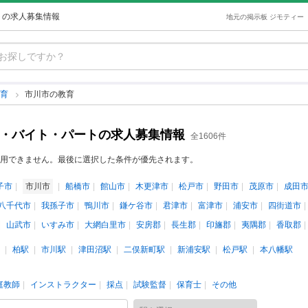
トの求人募集情報
地元の掲示板 ジモティー
教育
市川市の教育
ト・バイト・パートの求人募集情報
全1606件
用できません。最後に選択した条件が優先されます。
子市
市川市
船橋市
館山市
木更津市
松戸市
野田市
茂原市
成田
八千代市
我孫子市
鴨川市
鎌ケ谷市
君津市
富津市
浦安市
四街道市
山武市
いすみ市
大網白里市
安房郡
長生郡
印旛郡
夷隅郡
香取郡
柏駅
市川駅
津田沼駅
二俣新町駅
新浦安駅
松戸駅
本八幡駅
庭教師
インストラクター
採点
試験監督
保育士
その他