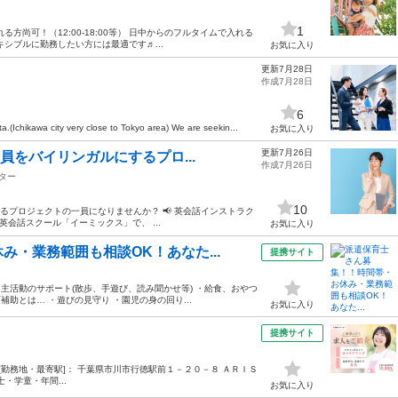
1
尚可！（12:00-18:00等） 日中からのフルタイムで入れる
シブルに勤務したい方には最適です♬...
お気に入り
更新7月28日
作成7月28日
6
(Ichikawa city very close to Tokyo area) We are seekin...
お気に入り
更新7月26日
員をバイリンガルにするプロ...
作成7月26日
ター
10
るプロジェクトの一員になりませんか？ 📢 英会話インストラク
英会話スクール「イーミックス」で、 ...
お気に入り
・業務範囲も相談OK！あなた...
提携サイト
・主活動のサポート(散歩、手遊び、読み聞かせ等) ・給食、おやつ
補助とは… ・遊びの見守り ・園児の身の回り...
お気に入り
提携サイト
8:00 [勤務地・最寄駅]： 千葉県市川市行徳駅前１－２０－８ ＡＲＩＳ
・学童・年間...
お気に入り