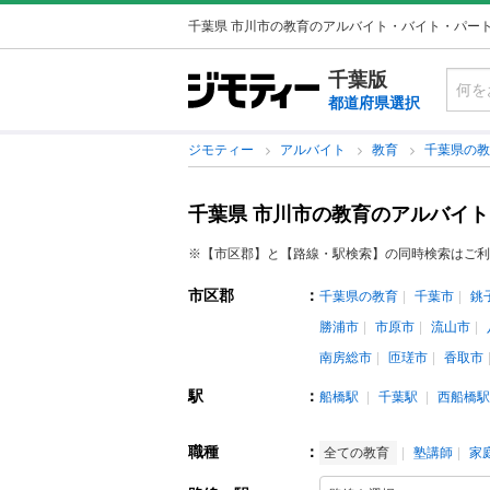
千葉県 市川市の教育のアルバイト・バイト・パー
千葉版
都道府県選択
ジモティー
アルバイト
教育
千葉県の
千葉県 市川市の教育のアルバイ
※【市区郡】と【路線・駅検索】の同時検索はご利
市区郡
：
千葉県の教育
千葉市
銚
勝浦市
市原市
流山市
南房総市
匝瑳市
香取市
駅
：
船橋駅
千葉駅
西船橋駅
職種
：
全ての教育
塾講師
家