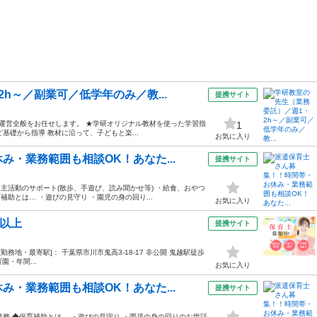
h～／副業可／低学年のみ／教...
提携サイト
室運営全般をお任せします。 ★学研オリジナル教材を使った学習指
1
など基礎から指導 教材に沿って、子どもと楽...
お気に入り
・業務範囲も相談OK！あなた...
提携サイト
・主活動のサポート(散歩、手遊び、読み聞かせ等) ・給食、おやつ
補助とは… ・遊びの見守り ・園児の身の回り...
お気に入り
日以上
提携サイト
00 [勤務地・最寄駅]： 千葉県市川市鬼高3-18-17 非公開 鬼越駅徒歩
園・年間...
お気に入り
・業務範囲も相談OK！あなた...
提携サイト
業務 ◆保育補助とは… ・遊びの見守り ・園児の身の回りのお世話