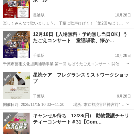
ホール
長浦駅
10月28日
楽しくみんなで歌いましょう。 千葉に歌声ひびく！「第2回ちばうた
ごえコンサート若葉」開催 童謡から昭和歌謡まで みんなで歌う参加
千葉
千葉市
長浦駅
コンサート/ショー
うたごえ
12月10日【入場無料・予約無し当日OK】う
型コンサート NPO法人ひこうき雲事業部は、地域の皆さまに音楽の楽
たごえコンサート 童謡唱歌、懐か…
しさと世代を超え...
千葉駅
10月28日
千葉市芸術文化振興補助事業 第一回 ちばうたごえコンサート 開催の
お知らせ【入場無料】 12月10日（水）千葉市民会館小ホール 千葉に
千葉
千葉市
千葉駅
コンサート/ショー
うたごえ
星読ケア フレグランスミストワークショッ
歌声ひびく！「第一回ちばうたごえコンサート」開催 童謡から昭和歌
プ
謡まで み...
千葉駅
9月28日
開催日時: 2025/11/15 10:30〜11:30 場所: 東京都渋谷区神宮前4-7-
6 2F 🌼 フレグランスミストワークショップ ◎ミストボトル、テキス
千葉
千葉市
千葉駅
コンサート/ショー
ホロスコープ
キャンセル待ち 12/28(日) 動物愛護チャリ
トを ...
ティーコンサート＃31【Com…