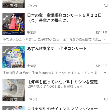
Ad
プリフラ
日本の宝 童謡唱歌コンサート５月２２日
（金）是非この機会に。
千葉駅
5月13日
NPO法人ひこうき雲は、2026年5月22日（金）青葉の森公園芸術文化
ホールにて「童謡唱歌コンサート」を開催する。日本の暮らしの中で
千葉
千葉市
千葉駅
コンサート/ショー
童謡
あすみ吹奏楽団 七夕コンサート
親しまれてきた童謡・唱歌を、生の歌声と演奏で届ける公演。ソプラ
ノ大西里奈、ピアノ田中美里...
土気駅
5月12日
演奏曲目 Star Wars -The Marchesより となりのトトロメドレー 好き
すぎて滅！ め組のひと にじ 他 あすみが丘プラザ体育館にて七夕コン
千葉
千葉市
土気駅
コンサート/ショー
あすみが丘
【何年も使っていない🧵】ミシンを査定
サートを開催します！ 広々とした体育館なので、ゆ...
状態が悪くてもOK！最大限買取します
Ad
プリフラ
マリカ先生のサイエンスマジックショー