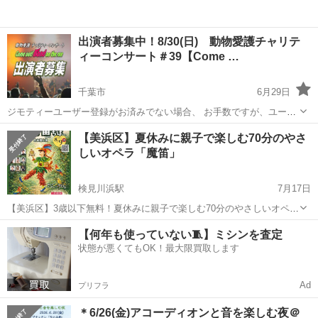
出演者募集中！8/30(日) 動物愛護チャリテ
ィーコンサート＃39【Come …
千葉市
6月29日
ジモティーユーザー登録がお済みでない場合、 お手数ですが、ユーザ
ー登録をお願い致します。 ※最後まで、お読みいただきますよう、お
千葉
千葉市
コンサート/ショー
動物愛護
【美浜区】夏休みに親子で楽しむ70分のやさ
願い申し上げます。 殺処分ゼロを目指して! 動物愛護チャリティー
しいオペラ「魔笛」
コンサート ...
検見川浜駅
7月17日
【美浜区】3歳以下無料！夏休みに親子で楽しむ70分のやさしいオペラ
「魔笛」 ご覧いただきありがとうございます！ 今年の夏休みは、お子
千葉
千葉市
検見川浜駅
コンサート/ショー
魔笛
【何年も使っていない🧵】ミシンを査定
様と一緒に本物の「オペラ」を体験してみませんか？ 「子どもが静か
状態が悪くてもOK！最大限買取します
に聴いていられ...
Ad
プリフラ
＊6/26(金)アコーディオンと音を楽しむ夜＠