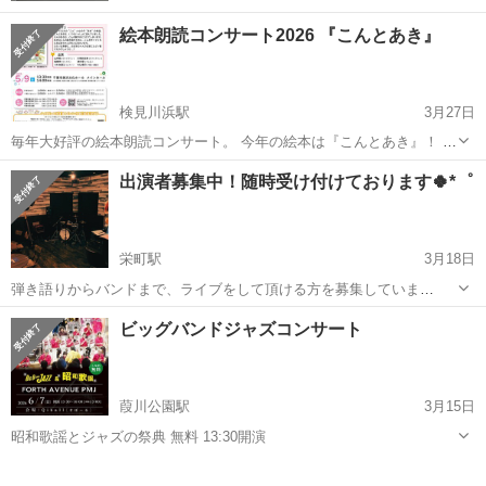
絵本朗読コンサート2026 『こんとあき』
検見川浜駅
3月27日
毎年大好評の絵本朗読コンサート。 今年の絵本は『こんとあき』！ プ
ロの演奏と朗読でお届けします。 【日程】 2026年5月9日(土) 13:30開
千葉
千葉市
検見川浜駅
コンサート/ショー
ホール
出演者募集中！随時受け付けております🍀*゜
場/14:00開演 【会場】 千葉市美浜文化ホール メインホ...
栄町駅
3月18日
弾き語りからバンドまで、ライブをして頂ける方を募集していま
す！！ 千葉駅から、徒歩7分のSmile Musicと言うミュージックバーで
千葉
千葉市
栄町駅
コンサート/ショー
出演者
ビッグバンドジャズコンサート
す✨️ お気軽にご連絡下さい🙇‍♀️ https://smile-music-1.jim...
葭川公園駅
3月15日
昭和歌謡とジャズの祭典 無料 13:30開演
千葉
千葉市
葭川公園駅
コンサート/ショー
ジャズ