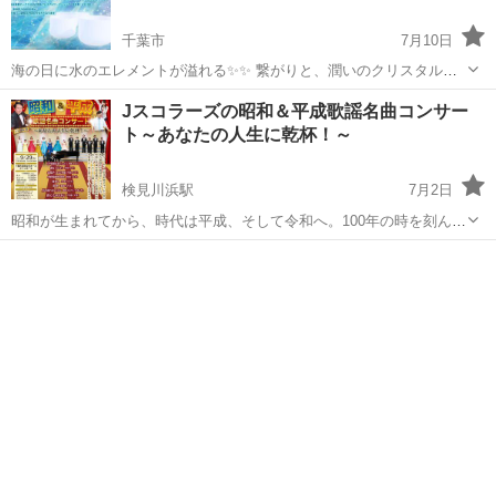
千葉市
7月10日
海の日に水のエレメントが溢れる✨✨ 繋がりと、潤いのクリスタルボ
ウルライブ❤️✨🪽 8/11(火祝) 【千葉】1部 萩田由香里クリスタルボウ
千葉
千葉市
コンサート/ショー
クリスタルボウル
Jスコラーズの昭和＆平成歌謡名曲コンサー
ル ウォーターフル 大地の鼓動と水の光線〜自然界からのバイブレーシ
ト～あなたの人生に乾杯！～
ョンギフト ...
検見川浜駅
7月2日
昭和が生まれてから、時代は平成、そして令和へ。100年の時を刻んで
きました。 あの頃、家族と囲んだ食卓、友と歩いた帰り道、テレビ・
千葉
千葉市
検見川浜駅
コンサート/ショー
今野
ラジオから流れてきた歌声…。 そんな思い出とともに生きてきた名曲
の数々を、実力派コーラスグルー...