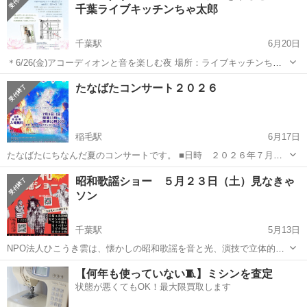
千葉ライブキッチンちゃ太郎
千葉駅
6月20日
＊6/26(金)アコーディオンと音を楽しむ夜 場所：ライブキッチンちゃ
太郎 千葉市中央区中央３丁目７−１１ 蓮池通りビル2F 時間：19時～
千葉
千葉市
千葉駅
コンサート/ショー
ライブ
たなばたコンサート２０２６
21時 料金（お好きなコースをお選びください） ＊3,000円（1ドリン
ク...
稲毛駅
6月17日
たなばたにちなんだ夏のコンサートです。 ■日時 ２０２６年７月５
日（日） 開場１３：００ 開演１３：３０ 入場無料 ■会場 真
千葉
千葉市
稲毛駅
コンサート/ショー
会場
昭和歌謡ショー ５月２３日（土）見なきゃ
砂コミュニティセンター ホール２ ■曲目 POPPO POPPO...
ソン
千葉駅
5月13日
NPO法人ひこうき雲は、懐かしの昭和歌謡を音と光、演技で立体的に
表現する新企画「昭和歌謡ショー」の公演を、2026年5月23日
千葉
千葉市
千葉駅
コンサート/ショー
物語
【何年も使っていない🧵】ミシンを査定
（土）、青葉の森公園芸術文化ホールにて開催いたします。 本公演
状態が悪くてもOK！最大限買取します
は、単なるコンサートではなく、緻密...