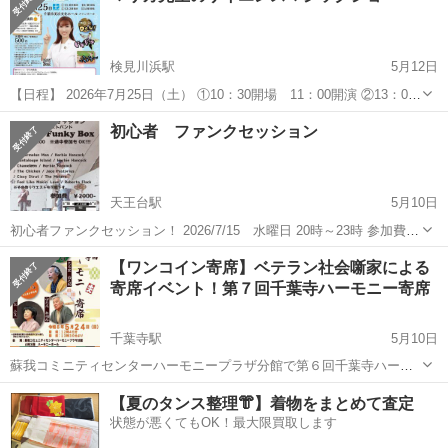
検見川浜駅
5月12日
【日程】 2026年7月25日（土） ①10：30開場 11：00開演 ②13：00
会場 13：30開演 【会場】 千葉市美浜文化ホール 【料金】 入場料
千葉
千葉市
検見川浜駅
コンサート/ショー
SDGs
初心者 ファンクセッション
500円（税込／全席自由） ※3歳未満...
天王台駅
5月10日
初心者ファンクセッション！ 2026/7/15 水曜日 20時～23時 参加費
2000円 定番曲をメインにセッションします。 ボーカルさん、リクエ
千葉
千葉市
天王台駅
コンサート/ショー
会場
【ワンコイン寄席】ベテラン社会噺家による
スト可能です。 譜面持参下さい。 ご参加お待ちしており...
寄席イベント！第７回千葉寺ハーモニー寄席
千葉寺駅
5月10日
蘇我コミニティセンターハーモニープラザ分館で第６回千葉寺ハーモ
ニー寄席を５月２４日（日）に開催いたします。 ベテラン社会人落語
千葉
千葉市
千葉寺駅
コンサート/ショー
寄席
【夏のタンス整理👘】着物をまとめて査定
の噺家さんによる小噺が楽しめるワンコイン寄席イベント！ 笑う門に
状態が悪くてもOK！最大限買取します
は福来る！いっぱい笑って楽しい...