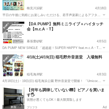
検見川浜駅
4月18日
平日の午後に気軽にお楽しみいただける、若手声楽家によるアフタヌ
ーンコンサート！ 千葉市在住のピアニスト榎本潤プロデュースのも
千葉
千葉市
検見川浜駅
コンサート/ショー
ホール
【DA PUMP】無料ミニライブ＋ハイタッチ
と、声楽アンサンブル「Jスコラーズ」のメンバーがお送りします。
会【m.c.A・T】
【日程】2026年6...
幕張豊砂駅
4月5日
DA PUMP NEW SINGLE 「超超超！SUPER HAPPY feat.m.c.A・T」
の発売を記念して リリースイベント（ミニライブ＋ハイタッチ会）開
千葉
千葉市
幕張豊砂駅
コンサート/ショー
会場
4/18(土)4/19(日) 稲毛野外音楽堂 入場無料
催決定！ なんとミニライブの観覧は無料！ CD予約...
稲毛海岸駅
4月3日
4月18日(土)・19日(日) 稲毛海浜公園 野外音楽堂で開催！ 「Umicoco
Wave × やちみど唄まき」 昨年開催した Yumicoco主催 Umicoco Live
千葉
千葉市
稲毛海岸駅
コンサート/ショー
野外
【何年も調律していない🎹】ピアノを買いま
が 今年はさらにパワーアップして ...
す🖐️
状態が悪くてもOK！最大限買取します
Ad
プリフラ