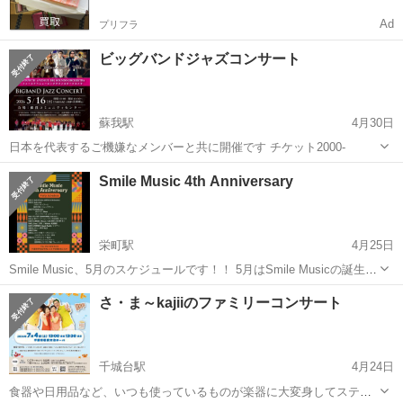
Ad
プリフラ
ビッグバンドジャズコンサート
蘇我駅
4月30日
日本を代表するご機嫌なメンバーと共に開催です チケット2000-
千葉
千葉市
蘇我駅
コンサート/ショー
ビッグバンド
Smile Music 4th Anniversary
栄町駅
4月25日
Smile Music、5月のスケジュールです！！ 5月はSmile Musicの誕生日
です✨️ ⁡ 皆様のおかげで、4年間走り抜ける事が出来ました。 本当に、
千葉
千葉市
栄町駅
コンサート/ショー
さ・ま～kajiiのファミリーコンサート
いつもありがとうございます✨️ 今年は、周年月間！！ もう、、...
千城台駅
4月24日
食器や日用品など、いつも使っているものが楽器に大変身してステー