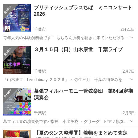
【会場】 千葉市若葉文化ホール 【料金】 こども500円（中学生以下）
千葉
千葉市
千城台駅
コンサート/ショー
影絵
ブリティッシュブラスちば ミニコンサート
おとな800円 ペア 1,000円（おと...
2026
千葉市
2月21日
毎年人気の体験演奏会です！ もちろん演奏を聴きに来ていただけるお
客様もお待ちしております。入場無料、予約不要。 一緒にステージで
千葉
千葉市
コンサート/ショー
ステージ
３月１５日（日）山木康世 千葉ライブ
演奏してくださる方、事前のお申込み、お待ちしております。 2026年
5月17日（日） ...
千葉駅
2月7日
「山木康世 Live Library ２０２６」 ～弥生三月 千葉の街並みを見
下ろすほんわかライブ～ 会場＝グッドスペース-Blue Mountain 千葉県
千葉
千葉市
千葉駅
コンサート/ショー
山木康世
幕張フィルハーモニー管弦楽団 第64回定期
千葉市中央区富士見２丁目１５−１ ワラビビル９階 交...
演奏会
千葉駅
2月3日
幕フィル春の演奏会です♪ 指揮 小出英樹 ・グリーグ ピアノ協奏曲
（ピアノ独奏 竹内麻優） ・チャイコフスキー 悲劇的序曲 ・ベート
千葉
千葉市
千葉駅
コンサート/ショー
定期演奏会
【夏のタンス整理👘】着物をまとめて査定
ーヴェン 交響曲第6番「田園」 日時 2026年4月26日（日）14:00開...