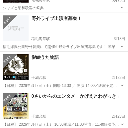
稲毛海岸駅
3月15日
ジャズと昭和歌謡の祭典
千葉
千葉市
稲毛海岸駅
コンサート/ショー
ジャズ
野外ライブ出演者募集！
稲毛海岸駅
3月8日
稲毛海浜公園野外音楽にて開催の野外ライブ出演者募集です！ 卒業最
後の思い出作りにいかがでしょうか？ 詳細はお問い合わせください！
千葉
千葉市
稲毛海岸駅
コンサート/ショー
野外ライブ
影絵うた物語
過去のライブ映像はこちら https://youtu.be/1D2WqAcHGIA...
千城台駅
2月23日
【日程】 2026年3月7日（土）開場 13:30 ／ 開演 14:00／終演予定
15:30・休憩無 【会場】 千葉市若葉文化ホール 【料金】 一般前売
千葉
千葉市
千城台駅
コンサート/ショー
影絵
0さいからのエンタメ「かげえとわがっき」
1,500円・当日2,000円 シニア 1,...
千城台駅
2月23日
【日程】 2026年3月7日（土） 10:30開場／11:00開演／11:40終演予定