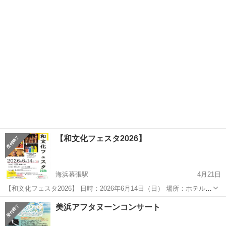
ジに登場！オリジナル楽器×ピアノ×パーカッションのハーモニーをぜ
千葉
千葉市
千城台駅
コンサート/ショー
ホール
ひお楽しみください！初めてのコンサートにも！ 【日程】2026年7月4
日（土) 13：0...
【和文化フェスタ2026】
海浜幕張駅
4月21日
【和文化フェスタ2026】 日時：2026年6月14日（日） 場所：ホテルグ
リーンタワー幕張 参加費：4，400円 応募資格：16歳以上 女性の
千葉
千葉市
海浜幕張駅
コンサート/ショー
振袖
美浜アフタヌーンコンサート
方、事前説明会に来られる方 ※応募締切 2026/5/31 振袖...