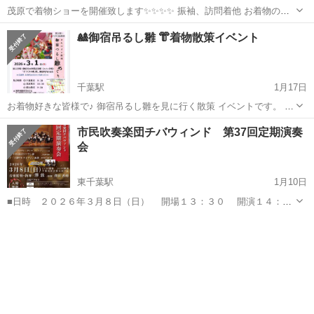
茂原で着物ショーを開催致します✨✨✨✨ 振袖、訪問着他 お着物の貸
し出しOKです。 お着物を、着たい方チャンス！ 自慢のお着物を着て
千葉
千葉市
千葉駅
コンサート/ショー
ショー
🎎御宿吊るし雛 👘着物散策イベント
ランウェイ♪ プロがお着付け致しますので、 ご安心ください。 詳しい
内容は、お気軽にお...
千葉駅
1月17日
お着物好きな皆様で♪ 御宿吊るし雛を見に行く散策 イベントです。 着
物の着方は、お教え致します。 皆様ご一緒にお出かけしましょう🎵
千葉
千葉市
千葉駅
コンサート/ショー
市民吹奏楽団チバウィンド 第37回定期演奏
(仕上げは、着物のプロにお任せくださいませ) ハクビ生徒様のお友
会
達、一般の方、 お着物で...
東千葉駅
1月10日
■日時 ２０２６年３月８日（日） 開場１３：３０ 開演１４：０
０ 入場無料 ■会場 千葉市民会館 大ホール ■曲目 アルメニア
千葉
千葉市
東千葉駅
コンサート/ショー
会場
ン・ダンス パート１ YOSAKOIソーラン節 「王様のレストラ
ン」組曲 他