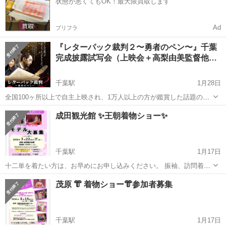
状態が悪くてもOK！最大限買取します
Ad
プリフラ
『レターパック裁判２〜勇者のペン〜』千葉
完成披露試写会（上映会＋高梨由美監督他…
千葉駅
1月28日
全国100ヶ所以上で自主上映され、1万人以上の方が鑑賞した話題の映
画「レターパック裁判～勇者の証～」。その第二弾となる映画がいよ
千葉
千葉市
千葉駅
コンサート/ショー
上映会
成田観光館 ✨王朝着物ショー✨
いよ公開！ 今話題の芸人・アップダウンのお二人も出演！
https://letterpa...
千葉駅
1月17日
十二単を着たい方は、お早めにお申し込みください。 振袖、訪問着他
のショーもあります。 お着物の無い方もご参加OKです。 貸し出し出
千葉
千葉市
千葉駅
コンサート/ショー
ショー
茂原 👘 着物ショー👘参加者募集
来ますので、ご予約をお願い致します。 詳しい内容は、お問い合わせ
ください。 主催 ハ...
千葉駅
1月17日