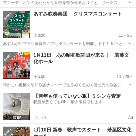
アコーディオンのあたたかな音色を響かせるおりこと、サックス、ク
ラリネットなど14種類の木管楽器を奏でるブライアンのデュオが奏で
千葉
千葉市
千葉寺駅
コンサート/ショー
クラリネット
あすみ吹奏楽団 クリスマスコンサート
る自由で心地よい音色に乗って、世界の旅へ出かけませんか？約６０
分間のニューイヤー・ワンコインコンサ...
土気駅
11月5日
あすみが丘プラザ体育館にて七夕コンサートを開催します！ 広々とし
た体育館なので、ゆったり楽しむことができると思います。 子育て中
千葉
千葉市
土気駅
コンサート/ショー
1月11日 あの昭和歌謡団が来る！ 若葉文
のママによる楽しい演奏会☆ お子さまもお気軽に！ ジングルベル ダ
化ホール
クリスマスコンサート
ンスホール 嵐...
千葉駅
10月28日
懐かしい至極の昭和歌謡ナンバーで送るめくるめく音と光の歌謡ショ
ー 紹介動画 https://www.youtube.com/watch?v=XFZWJI3GFt0 昭和の
千葉
千葉市
千葉駅
コンサート/ショー
歌謡
【何年も使っていない🧵】ミシンを査定
名曲が、いま再び輝き出す―― 19...
状態が悪くてもOK！最大限買取します
Ad
プリフラ
1月10日 新春 歌声でスタート 若葉区文化