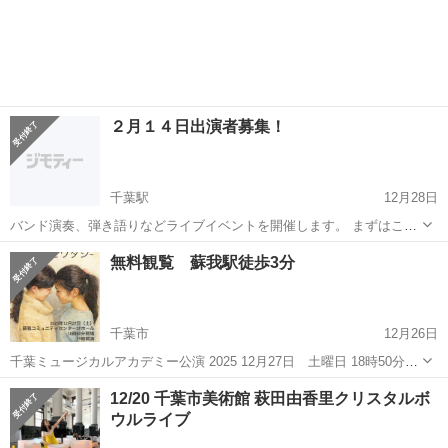
２月１４日出演者募集！
千葉駅
12月28日
バンド演奏、弾き語りなどライブイベントを開催します。 まずはこの
投稿拝見して頂きありがとうございます。 我こそはと言うバンドさん
千葉
千葉市
千葉駅
コンサート/ショー
出演者
無料観覧 蘇我駅徒歩3分
など、普段の練習成果などを披露してみませんか？ 昼のイベントとな
ります。 イベント名...
千葉市
12月26日
千葉ミュージカルアカデミー公演 2025 12月27日 土曜日 18時50分会
場 19時公演(約40分公演予定) 蘇我コミュニティーセンター3階ホール
千葉
千葉市
コンサート/ショー
会場
12/20 千葉市美術館 萩田由香里クリスタルボ
心温まるストーリーです。 勧誘など一切ございません。 お子様...
ウルライブ