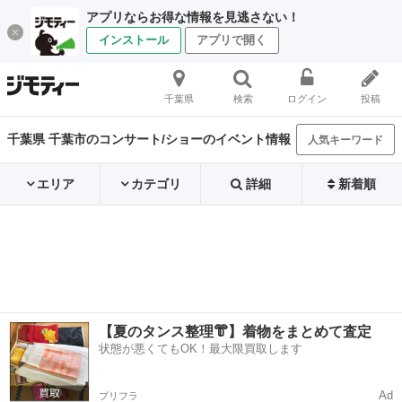
アプリならお得な情報を見逃さない！
インストール
アプリで開く
千葉県
検索
ログイン
投稿
千葉県 千葉市のコンサート/ショーのイベント情報
人気キーワード
エリア
カテゴリ
詳細
新着順
【夏のタンス整理👘】着物をまとめて査定
状態が悪くてもOK！最大限買取します
Ad
プリフラ