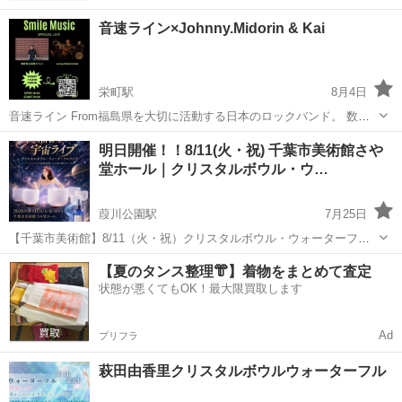
音速ライン×Johnny.Midorin & Kai
栄町駅
8月4日
音速ライン From福島県を大切に活動する日本のロックバンド。 数々
の楽曲タイアップの獲得、楽曲提供、フェスに多数出演。 対バンには
千葉
千葉市
栄町駅
コンサート/ショー
フェス
明日開催！！8/11(火・祝) 千葉市美術館さや
この日、初披露となる、Johnny,Midorin,Kai KAIIKKI + 作曲家・...
堂ホール｜クリスタルボウル・ウ…
葭川公園駅
7月25日
【千葉市美術館】8/11（火・祝）クリスタルボウル・ウォーターフル
ライブ開催！ なんと‼️ 3部終了後、沢山の振動を浴びたトロットロのお
千葉
千葉市
葭川公園駅
コンサート/ショー
【夏のタンス整理👘】着物をまとめて査定
水でスペシャルスプレーも販売されます✨ 昭和初期の歴史的建築（旧
状態が悪くてもOK！最大限買取します
クリスタルボウル
川崎銀行千葉支店）を...
Ad
プリフラ
萩田由香里クリスタルボウルウォーターフル