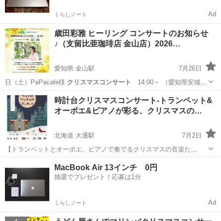
Ad
くらしノート
歳田彩雅 ヒーリング コンサートのお知らせ
♪（支留比亜珈琲店 金山店）2026…
愛知県 金山駅
7月26日
日（土）PaPacafe様
クリスマスコンサート
14:00～ （愛知県安城
市…
愛知
名古屋市
金山駅
コンサート/ショー
支留比亜珈琲
時計台クリスマスコンサート-トランペット&
オーボエ&ピアノが彩る、クリスマスの…
北海道 大通駅
7月2日
【トランペットとオーボエ、ピアノで奏でるクリスマスの音楽た
ち。】 今年のクリスマス、時計台に響くのは、坂口草太(トランペッ
北海道
札幌市
大通駅
コンサート/ショー
トランペット
MacBook Air 13インチ 0円
ト)、太田駿祐(オーボエ)、穂積さゆり(ピアノ)の3人が奏でるアンサン
抽選でプレゼント！応募は1分
ブル！ クリスマスの季節...
Ad
くらしノート