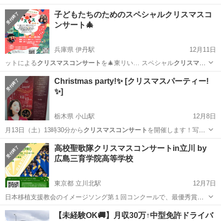
子どもたちのためのスペシャルクリスマスコ
ンサート🎄
兵庫県 伊丹駅
12月11日
ットによる
クリスマスコンサート
を🎄東リい… スペシャル
クリスマス
コンサート
🎵 …
兵庫
伊丹市
伊丹駅
コンサート/ショー
Christmas party!✨️ [クリスマスパーティー!
✨️]
クリスマスコンサート
栃木県 小山駅
12月8日
月13日（土）13時30分から
クリスマスコンサート
を開催します！写真
に写っている…
栃木
小山市
小山駅
パーティー
クリスマスパーティー
高校聖歌隊クリスマスコンサートin立川 by
広島三育学院高等学校
東京都 立川北駅
12月7日
日本移植支援教会のイメージソング第１回コンクールで、最優秀賞を
受賞 総勢70名による高校生の賛美は圧巻です。 開催日時: 12月12日
東京
立川市
立川北駅
コンサート/ショー
聖歌隊
【未経験OK🚚】月収30万↑中型免許ドライバ
（金）18:30〜19:30 【入場無料】 どなたでも、ご来場いただけま