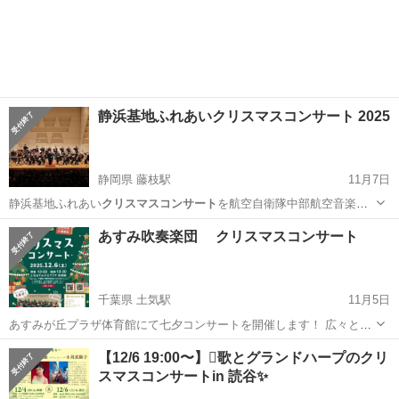
る …
東京
足立区
竹ノ塚駅
地域/お祭り
マルシェ
静浜基地ふれあいクリスマスコンサート 2025
静岡県 藤枝駅
11月7日
静浜基地ふれあい
クリスマスコンサート
を航空自衛隊中部航空音楽隊
の演…
静岡
焼津市
藤枝駅
コンサート/ショー
あすみ吹奏楽団 クリスマスコンサート
クリスマスコンサート
千葉県 土気駅
11月5日
あすみが丘プラザ体育館にて七夕コンサートを開催します！ 広々とし
た体育館なので、ゆったり楽しむことができると思います。 子育て中
千葉
千葉市
土気駅
コンサート/ショー
【12/6 19:00〜】🪉歌とグランドハープのクリ
のママによる楽しい演奏会☆ お子さまもお気軽に！ ジングルベル ダ
スマスコンサートin 読谷✨
クリスマスコンサート
ンスホール 嵐...