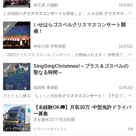
埼玉県 川越駅
10月9日
と合唱団の
クリスマスコンサート
を開催しま… ル＆合唱
クリスマスコ
ンサート
in ク…
埼玉
川越市
川越駅
コンサート/ショー
クレア
いせはらゴスペルクリスマスコンサート開
催！
神奈川県 伊勢原駅
10月5日
「2025クリスマスゴスペルコンサート」が開催されます！ 伊勢原で活
動している4つのゴスペルクワイヤの合同コンサートです。 コンサー
神奈川
伊勢原市
伊勢原駅
コンサート/ショー
SingSingChristmas!～ブラス＆ゴスペルの
トの最後に用意されている、80名以上のメンバー全員による歌声は圧
聖なる時間～
クリスマスコンサート
巻です！クリスマスはゴス...
福岡県 東郷駅
10月2日
クとともに贈る、ちょっと特別奈
クリスマスコンサート
！ 【予定プロ
グラム】 …
福岡
宗像市
東郷駅
コンサート/ショー
会場
【未経験OK🚚】月収30万↑中型免許ドライバ
ー募集
完全週休2日で安定転職
Ad
ドライバーダイレクト