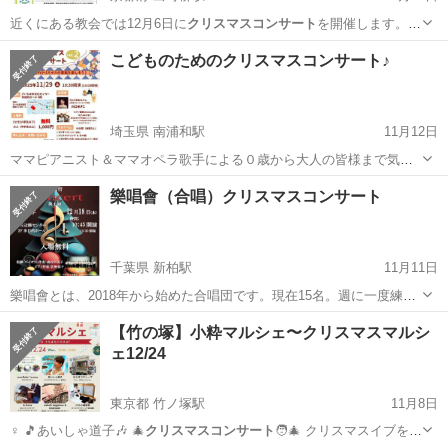
近くにある教会では12月6日に
クリスマスコンサート
を開催します。少
し早いかもしれ…
京都
京都市
出町柳駅
コンサート/ショー
こどものためのクリスマスコンサート♪
クリスマスコンサート
埼玉県 南浦和駅
11月12日
ママピアニスト＆ママオペラ歌手による０歳から大人の皆様まで気軽
に楽しめるコンサートを開催致します🎄１時間以内のショートプログ
埼玉
さいたま市
南浦和駅
コンサート/ショー
樂唱會（合唱）クリスマスコンサート
ラムでお子様連れでも無理なく、みんなで歌ったり、紙芝居のお話を
クリスマスコンサート
聞いたりできますよ♪ 少し早めにクリ...
千葉県 新柏駅
11月11日
樂唱會とは、2018年から始めた合唱団です。現在15名。週に一度練習
してます。 兵庫県西宮市にある樂唱會の柏市版♪ 指揮は西宮の樂唱會
千葉
柏市
新柏駅
コンサート/ショー
【竹の塚】小粋マルシェ〜クリスマスマルシ
の指揮者の娘のバイオリンプレーヤーの森谷公美子がやってます。 光
ェ12/24
クリスマスコンサート
ヶ丘近隣センターでのコンサ...
東京都 竹ノ塚駅
11月8日
♀️ 🎵あいしゃ道子🎶 🎄
クリスマスコンサート
🧑‍🎄 クリスマスイブを彩