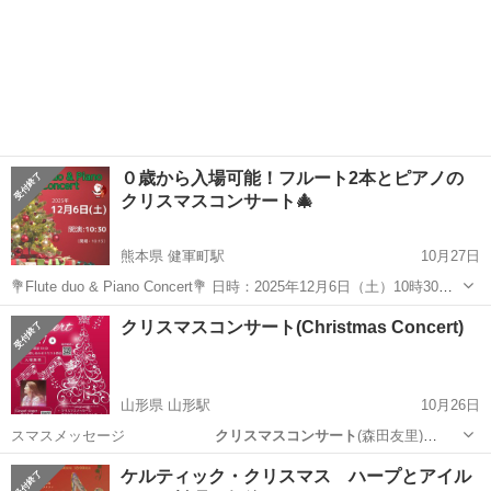
０歳から入場可能！フルート2本とピアノの
クリスマスコンサート🎄
熊本県 健軍町駅
10月27日
💐Flute duo & Piano Concert💐 日時：2025年12月6日（土）10時30分
開演 場所：#熊本県立劇場 和室 入場料：前売券800円 当日
熊本
熊本市
健軍町駅
コンサート/ショー
0歳
クリスマスコンサート(Christmas Concert)
券1000円 （未就学児無料）0歳からお待ち...
山形県 山形駅
10月26日
スマスメッセージ
クリスマスコンサート
(森田友里)
[ゴ…
山形
山形市
山形駅
コンサート/ショー
ケルティック・クリスマス ハープとアイル