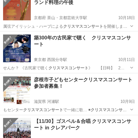
ランド料理の午後
クリスマスコンサート
京都府 茶山・京都芸術大学駅
10月18日
属弦アイリッシュ・ハープによる
クリスマスコンサート
を開催しま
す。 アイルラ…
京都
京都市
茶山・京都芸術大学駅
コンサート/ショー
築300年の古民家で聴く クリスマスコンサ
ート
ハープ
東京都 西国分寺駅
10月11日
せんか？ 《古民家で聴く
クリスマスコンサート
》 【日時】 2…
東京
国分寺市
西国分寺駅
コンサート/ショー
彦根市子どもセンタークリスマスコンサート
参加者募集！
クリスマスコンサート
滋賀県 河瀬駅
10月9日
もセンター
クリスマスコンサート
で一緒に歌… ◾️
クリスマスコンサー
ト
開催日時 …
滋賀
彦根市
河瀬駅
ワークショップ
【11/30】ゴスペル＆合唱 クリスマスコンサ
ート in クレアパーク
クリスマスコンサート