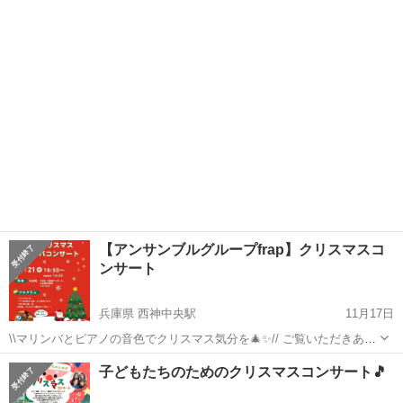
サート
を開催し…
東京
西東京市
ひばりヶ丘駅
コンサート/ショー
クリスマスコンサート
【アンサンブルグループfrap】クリスマスコ
ンサート
兵庫県 西神中央駅
11月17日
\\マリンバとピアノの音色でクリスマス気分を🎄✨// ご覧いただきあり
がとうございます。 私たちは関西を中心に活動する、ピアノ1人と打
兵庫
神戸市
西神中央駅
コンサート/ショー
子どもたちのためのクリスマスコンサート🎵
楽器3人によるアンサンブルグループfrap（フラップ）です。 今回は
アンサンブル
2025年12...