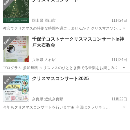
岡山県 岡山市
11月24日
教会でクリスマスの特別な時間を過ごしませんか？ クリスマスソング
や賛美歌など心洗われる音楽に癒やされに来てください♡ 完全無料に
岡山
岡山市
コンサート/ショー
クリスマスコンサート
千保子コストナークリスマスコンサートin神
てコンサートを開催します。 16:00〜17:30 駐車場完備。 お...
戸大石教会
兵庫県 大石駅
11月24日
プログラム 参加無料 クリスマスのひととき奏でる音楽をお楽しみくだ
さい。 お時間のある方はお茶をどうぞ
兵庫
神戸市
大石駅
コンサート/ショー
クリスマスコンサート2025
クリスマスコンサート
奈良県 近鉄奈良駅
11月22日
今年も
クリスマスコンサート
を行います🎄 今回はクラリネッ…
奈良
奈良市
近鉄奈良駅
コンサート/ショー
クリスマスコンサート