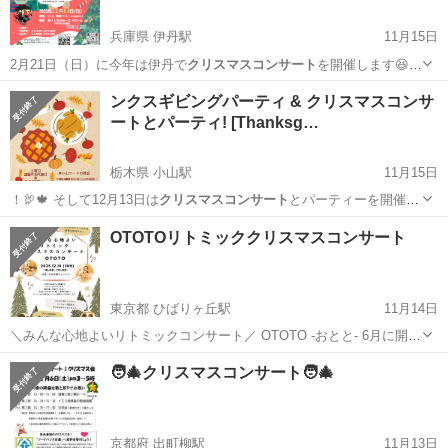
兵庫県 伊丹駅
11月15日
2月21日（日）に今年は伊丹で
クリスマスコンサート
を開催します😆✨
早いも…
兵庫
伊丹市
伊丹駅
コンサート/ショー
ンクスギビングパーティ & クリスマスコンサ
ートとパーティ! [Thanksg…
クリスマスコンサート
栃木県 小山駅
11月15日
！🦃🍁 そして12月13日は
クリスマスコンサート
とパーティーを開催し
ます！🎻🎄…
栃木
小山市
小山駅
パーティー
クリスマスコンサート
OTOTOリトミッククリスマスコンサート
東京都 ひばりヶ丘駅
11月14日
＼みんな心地よいリトミックコンサート／ OTOTO -おとと- 6月に開催
して大好評だったリトミックイベントが、この冬“クリスマスリトミッ
東京
東久留米市
ひばりヶ丘駅
コンサート/ショー
🧑‍🎄クリスマスコンサート🧑‍🎄
クコンサート”として帰ってきます🎄 音楽にあわせて体を動かしたり、
クリスマスコンサート
ふれあ...
京都府 出町柳駅
11月13日