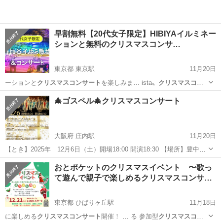
早割無料【20代女子限定】HIBIYAイルミネー
ションと無料のクリスマスコンサ…
東京都 東京駅
11月20日
ーションと
クリスマスコンサート
を楽しみま… ista〟
クリスマスコン
サート
htt…
東京
墨田区
東京駅
その他
イルミネーション
🎄ゴスペル🎄クリスマスコンサート
大阪府 庄内駅
11月20日
【とき】2025年 12月6日（土）開場18:00 開演18:30 【場所】豊中市
立ローズ文化ホール 電車でお越しの場合阪急宝塚線「庄
大阪
豊中市
庄内駅
コンサート/ショー
おとポケットのクリスマスイベント 〜歌っ
内」駅から北へ約500メートル徒歩約10分 【出演】なにわブラック・
て遊んで親子で楽しめるクリスマスコンサ…
クリスマスコンサート
ペッパー...
東京都 ひばりヶ丘駅
11月18日
に楽しめる
クリスマスコンサート
開催！ … る 参加型
クリスマスコン