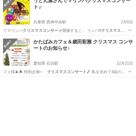
うどん屋さんでマリンバクリスマスコンサー
ト♫
兵庫県 西神中央駅
2月6日
てマリンバ
クリスマスコンサート
開催するこ… リンバ#
クリスマスコ
ンサート
#ワンコイ…
兵庫
神戸市
西神中央駅
コンサート/ショー
マリンバ
かたばみカフェ＆歳田彩雅 クリスマス コンサ
ートのお知らせ♪
愛知県 石浜駅
12月21日
フェ様🎄🔔 特別企画✨
クリスマスコンサート
🎵 私を含めて4組の演
奏…
愛知
知多郡
石浜駅
コンサート/ショー
クリスマスコンサート