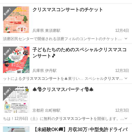
クリスマスコンサートのチケット
兵庫県 東須磨駅
12月4日
須磨区民センターで開催される須磨フィルのコンサートのチケットで
す。毎年楽しみにしていてチケットを早めに購入しましたが他の予定
兵庫
神戸市
東須磨駅
コンサート/ショー
子どもたちのためのスペシャルクリスマスコ
が入ってしまったため、お譲りしたいと思います。チケットはもう完
ンサート🎵
クリスマスコンサート
売してしまったようなので、購入できなか...
兵庫県 伊丹駅
12月3日
ットによる
クリスマスコンサート
を🎄東リい… スペシャル
クリスマス
コンサート
🎵 …
兵庫
伊丹市
伊丹駅
コンサート/ショー
🎄🎅クリスマスパーティ🎅🎄
クリスマスコンサート
京都府 出町柳駅
12月3日
ちは！12月6日（土）に無料の
クリスマスコンサート
を開催します。午
後3時から5時…
京都
京都市
出町柳駅
パーティー
会場
【未経験OK🚚】月収30万↑中型免許ドライバ