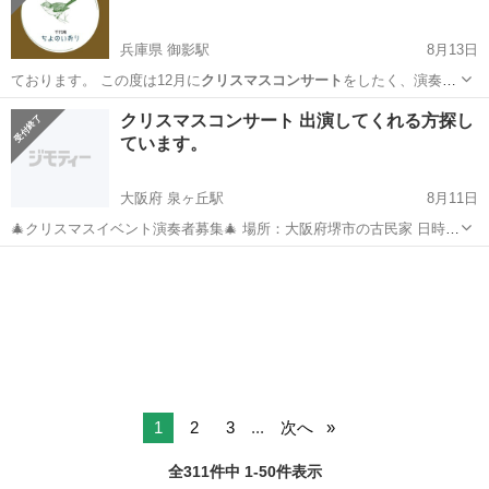
兵庫県 御影駅
8月13日
ております。 この度は12月に
クリスマスコンサート
をしたく、演奏者
さんを探してお…
兵庫
神戸市
御影駅
コンサート/ショー
クリスマスコンサート 出演してくれる方探し
ています。
クリスマスコンサート
大阪府 泉ヶ丘駅
8月11日
🎄クリスマスイベント演奏者募集🎄 場所：大阪府堺市の古民家 日時：
12月 日にち未定（1時間程度） 条件：薄謝 曲目：クリスマスにふさ
大阪
堺市
泉ヶ丘駅
地域/お祭り
わしい曲 地元の方歓迎！学生・アマチュアの方もOK ご興味ある方は
クリスマスコンサート
DMください...
1
2
3
...
次へ
全311件中 1-50件表示