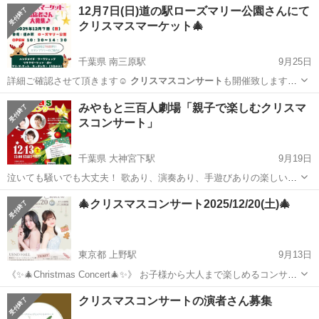
12月7日(日)道の駅ローズマリー公園さんにて
クリスマスマーケット🎄
千葉県 南三原駅
9月25日
詳細ご確認させて頂きます☺️
クリスマスコンサート
も開催致しますの
で、少し早いク…
千葉
南房総市
南三原駅
フリーマーケット
みやもと三百人劇場「親子で楽しむクリスマ
スコンサート」
クリスマスマーケット
千葉県 大神宮下駅
9月19日
泣いても騒いでも大丈夫！ 歌あり、演奏あり、手遊びありの楽しいコ
ンサートです。 未就学児親子及び小学生が対象ですが、三世代での参
千葉
船橋市
大神宮下駅
コンサート/ショー
🎄クリスマスコンサート2025/12/20(土)🎄
加も大歓迎です。 ご家族でお気軽にお申込みください。 出演 どれみ
クリスマスコンサート
食堂 ・土屋朱帆...
東京都 上野駅
9月13日
《✨️🎄Christmas Concert🎄✨️》 お子様から大人まで楽しめるコンサー
ト♪ クリスマスの前の 特別なひとときを。 あたたかな音色をもつコン
東京
台東区
上野駅
コンサート/ショー
クリスマスコンサートの演者さん募集
ビによる フルート×ピアノのデュオ。 心がほっと温まる名曲や心お...
クリスマスコンサート