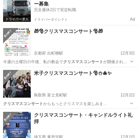
ー募集
完全週休2日で安定転職
Ad
ドライバーダイレクト
🎁🎅クリスマスコンサート🎅🎁
京都府 出町柳駅
12月3日
今週の土曜日の午後、私の教会で
クリスマスコンサート
が開催されま
す。1時間の演奏で…
京都
京都市
出町柳駅
パーティー
米子クリスマスコンサート🎅⛄🎄✨
クリスマスコンサート
鳥取県 富士見町駅
12月2日
クリスマスコンサート
からもっとクリスマスを楽しみま…
鳥取
米子市
富士見町駅
パーティー
クリスマスコンサート・キャンドルライト礼
拝
クリスマスコンサート
埼玉県 東所沢駅
12月1日