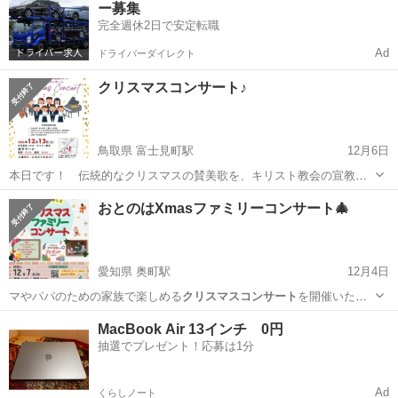
ー募集
す。お気...
完全週休2日で安定転職
Ad
ドライバーダイレクト
クリスマスコンサート♪
鳥取県 富士見町駅
12月6日
本日です！ 伝統的なクリスマスの賛美歌を、キリスト教会の宣教師
が演奏します！どなたでも来場いただけます！ぜひ聴きに来てくださ
鳥取
米子市
富士見町駅
コンサート/ショー
おとのはΧmasファミリーコンサート🎄
い！(参加費無料、駐車場有り) 12/13 16:00-18:00 米子市東福原4-19-12
クリスマスコンサート
末日...
愛知県 奥町駅
12月4日
マやパパのための家族で楽しめる
クリスマスコンサート
を開催いたし
ます💖 ⁡ ⁡ ⁡…
愛知
一宮市
奥町駅
コンサート/ショー
ファミリー
MacBook Air 13インチ 0円
抽選でプレゼント！応募は1分
Ad
くらしノート