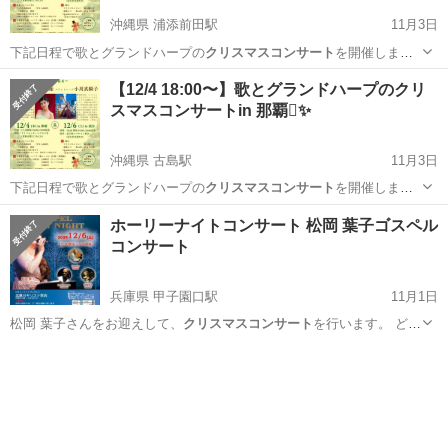
沖縄県 浦添前田駅
11月3日
下記日程で歌とグランドハープの
クリスマスコンサート
を開催します
🎄✨ 名古屋では、…
沖縄
中頭郡
浦添前田駅
コンサート/ショー
ハープ
【12/4 18:00〜】歌とグランドハープのクリ
スマスコンサートin 那覇🪉✨
沖縄県 古島駅
11月3日
下記日程で歌とグランドハープの
クリスマスコンサート
を開催します
🎄✨ 名古屋では、…
沖縄
那覇市
古島駅
コンサート/ショー
ハープ
ホーリーナイトコンサート 松岡 葉子ゴスペル
コンサート
兵庫県 甲子園口駅
11月1日
松岡 葉子さんをお迎えして、
クリスマスコンサート
を行います。 どな
たでも、ど…
兵庫
尼崎市
甲子園口駅
コンサート/ショー
ゴスペルコンサート