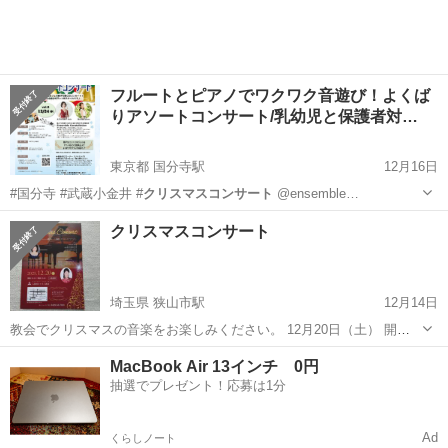
フルートとピアノでワクワク音遊び！よくば
りアソートコンサート/乳幼児と保護者対…
東京都 国分寺駅
12月16日
#国分寺 #武蔵小金井 #
クリスマスコンサート
@ensemble…
東京
国分寺市
国分寺駅
コンサート/ショー
親子
クリスマスコンサート
埼玉県 狭山市駅
12月14日
教会でクリスマスの音楽をお楽しみください。 12月20日（土） 開場
13時15分 開演13時45分 みなさまのお越しをお待ちしています。
埼玉
狭山市
狭山市駅
コンサート/ショー
MacBook Air 13インチ 0円
抽選でプレゼント！応募は1分
クリスマスコンサート
Ad
くらしノート