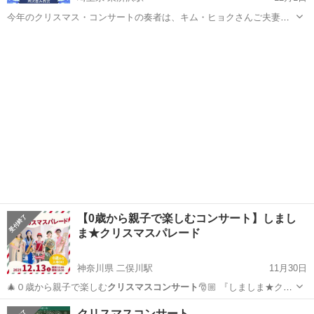
今年のクリスマス・コンサートの奏者は、キム・ヒョクさんご夫妻で
す。キムさんはヴァイオリンの博士号をお持ちで、奥様はコンサート
埼玉
所沢市
東所沢駅
コンサート/ショー
ピアニストです。コンサートは約40分で、その後、美しく静かなキャ
クリスマスコンサート
ンドルライトによるクリスマス礼拝が行...
【0歳から親子で楽しむコンサート】しまし
ま★クリスマスパレード
神奈川県 二俣川駅
11月30日
🎄０歳から親子で楽しむ
クリスマスコンサート
🎅🏼 『しましま★クリ
スマス…
神奈川
横浜市
二俣川駅
コンサート/ショー
0歳
クリスマスコンサート