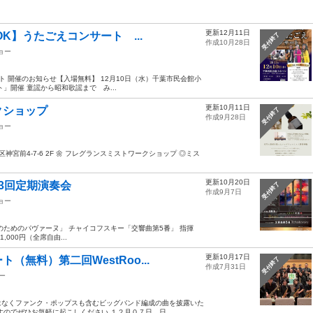
更新12月11日
K】うたごえコンサート ...
受付終了
作成10月28日
ョー
ト 開催のお知らせ【入場無料】 12月10日（水）千葉市民会館小
」開催 童謡から昭和歌謡まで み...
更新10月11日
クショップ
受付終了
作成9月28日
ョー
都渋谷区神宮前4-7-6 2F 🌼 フレグランスミストワークショップ ◎ミス
更新10月20日
3回定期演奏会
受付終了
作成9月7日
ョー
のためのパヴァーヌ」 チャイコフスキー「交響曲第5番」 指揮
1,000円（全席自由...
更新10月17日
無料）第二回WestRoo...
受付終了
作成7月31日
ー
はなくファンク・ポップスも含むビッグバンド編成の曲を披露いた
のでぜひお気軽に起こしください １２月０７日 日...