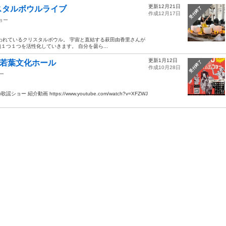
更新12月21日
リスタルボウルライブ
受付終了
作成12月17日
ョー
われているクリスタルボウル。 宇宙と直結する萩田由香里さんが
つ１つを活性化していきます。 自分を曇ら...
更新1月12日
 若葉文化ホール
受付終了
作成10月28日
ー
動画 https://www.youtube.com/watch?v=XFZWJ