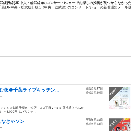
総武緩行線(JR中央・総武線))のコンサート/ショーでお探しの投稿が見つからなかっ
千葉(JR中央・総武緩行線(JR中央・総武線))のコンサート/ショーの新着通知メール
更新6月27日
む夜＠千葉ライブキッチン...
受付終了
作成6月20日
ー
キッチンちゃ太郎 千葉市中央区中央３丁目７−１１ 蓮池通りビル2F
3,000円（1ドリンク...
更新5月24日
見なきゃソン
受付終了
作成5月13日
ー