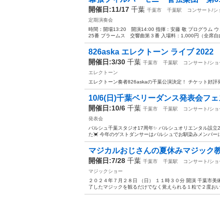
開催日:11/17
千葉
千葉市
千葉駅
コンサート/シ
定期演奏会
時間：開場13:20 開演14:00 指揮：安藤 敬 プログ
25番 ブラームス 交響曲第３番 入場料：1,000円（全席自由
826aska エレクトーン ライブ 2022
開催日:3/30
千葉
千葉市
千葉駅
コンサート/ショ
エレクトーン
エレクトーン奏者826askaの千葉公演決定！ チケット好
10/6(日)千葉ベリーダンス発表会フェ
開催日:10/6
千葉
千葉市
千葉駅
コンサート/ショ
発表会
バルシュ千葉スタジオ17周年✨ バルシュオリエンタル設立2
た💓 今年のゲストダンサーはバルシュでお馴染みメンバーに
マジカルおじさんの夏休みマジック教室
開催日:7/28
千葉
千葉市
千葉駅
コンサート/ショ
マジックショー
２０２４年７月２８日 （日） １１時３０分 開演 千葉市
了したマジックを観るだけでなく覚えられる１粒で２度おいし