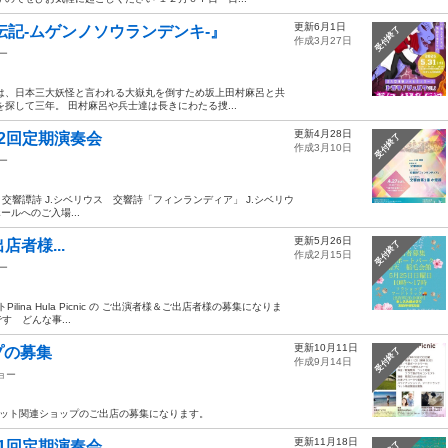
更新6月1日
乱伝記-ムゲンノソウランデンキ-』
受付終了
作成3月27日
ー
は、日本三大妖怪と言われる大嶽丸を倒すため坂上田村麻呂と共
探して三年。 田村麻呂や兵士達は長きにわたる捜...
更新4月28日
2回定期演奏会
受付終了
作成3月10日
ー
昭 交響譚詩 J.シベリウス 交響詩「フィンランディア」 J.シベリウ
ールへのご入場...
更新5月26日
出店者様...
受付終了
作成2月15日
ー
lina Hula Picnic の ご出演者様＆ご出店者様の募集になりま
す どんな事...
更新10月11日
プの募集
受付終了
作成9月14日
ョー
チンカーとペット関連ショップのご出店の募集になります。
更新11月18日
1回定期演奏会