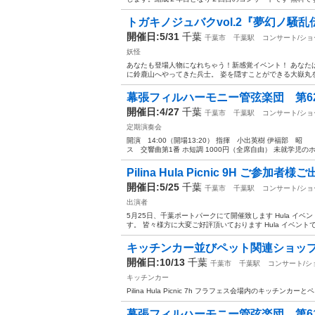
トガキノジュバクvol.2『夢幻ノ騒
開催日:5/31
千葉
千葉市
千葉駅
コンサート/ショ
妖怪
あなたも登場人物になれちゃう！新感覚イベント！ あなた
に鈴鹿山へやってきた兵士。 姿を隠すことができる大嶽丸を
幕張フィルハーモニー管弦楽団 第6
開催日:4/27
千葉
千葉市
千葉駅
コンサート/ショ
定期演奏会
開演 14:00（開場13:20） 指揮 小出英樹 伊福部 
ス 交響曲第1番 ホ短調 1000円（全席自由） 未就学児のホ
Pilina Hula Picnic 9H ご参加者様ご
開催日:5/25
千葉
千葉市
千葉駅
コンサート/ショ
出演者
5月25日、千葉ポートパークにて開催致します Hula イベントPi
す。 皆々様方に大変ご好評頂いております Hula イベントで
キッチンカー並びペット関連ショッ
開催日:10/13
千葉
千葉市
千葉駅
コンサート/シ
キッチンカー
Pilina Hula Picnic 7h フラフェス会場内のキッ
幕張フィルハーモニー管弦楽団 第6