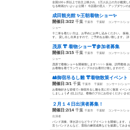
全国100ヶ所以上で自主上映され、1万人以上の方が鑑賞
なる映画がいよいよ公開！ 今話題の芸人・アップダウンのお二人も出演！ 
成田観光館 ✨王朝着物ショー✨
開催日:3/22
千葉
千葉市
千葉駅
コンサート/ショ
ショー
十二単を着たい方は、お早めにお申し込みください。 振袖
す。 貸し出し出来ますので、ご予約をお願い致します。 詳し
茂原 👘 着物ショー👘参加者募集
開催日:3/15
千葉
千葉市
千葉駅
コンサート/ショ
ショー
茂原で着物ショーを開催致します✨✨✨✨ 振袖、訪問着他 
お着物を着てランウェイ♪ プロがお着付け致しますので、 ご
🎎御宿吊るし雛 👘着物散策イベント
開催日:3/1
千葉
千葉市
千葉駅
コンサート/ショー
お着物好きな皆様で♪ 御宿吊るし雛を見に行く散策 イベン
しましょう🎵 (仕上げは、着物のプロにお任せくださいませ)
２月１４日出演者募集！
開催日:2/14
千葉
千葉市
千葉駅
コンサート/ショ
出演者
バンド演奏、弾き語りなどライブイベントを開催します。 
言うバンドさんなど、普段の練習成果などを披露してみません