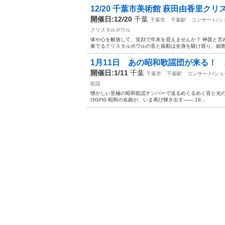
12/20 千葉市美術館 萩田由香里ク
開催日:12/20
千葉
千葉市
千葉駅
コンサート/シ
クリスタルボウル
体や心を解放して、笑顔で年末を迎えませんか？ 神器と言
奏でるクリスタルボウルの音と振動は全身を駆け巡り、細胞１
1月11日 あの昭和歌謡団が来る！
開催日:1/11
千葉
千葉市
千葉駅
コンサート/ショ
歌謡
懐かしい至極の昭和歌謡ナンバーで送るめくるめく音と光の歌謡ショー 紹介
I3GFt0 昭和の名曲が、いま再び輝き出す―― 19...