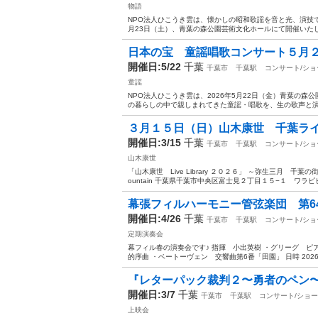
物語
NPO法人ひこうき雲は、懐かしの昭和歌謡を音と光、演技で
月23日（土）、青葉の森公園芸術文化ホールにて開催いたし
日本の宝 童謡唱歌コンサート５月
開催日:5/22
千葉
千葉市
千葉駅
コンサート/ショ
童謡
NPO法人ひこうき雲は、2026年5月22日（金）青葉の
の暮らしの中で親しまれてきた童謡・唱歌を、生の歌声と演
３月１５日（日）山木康世 千葉ラ
開催日:3/15
千葉
千葉市
千葉駅
コンサート/ショ
山木康世
「山木康世 Live Library ２０２６」 ～弥生三月 千
ountain 千葉県千葉市中央区富士見２丁目１５−１ ワラビビ
幕張フィルハーモニー管弦楽団 第6
開催日:4/26
千葉
千葉市
千葉駅
コンサート/ショ
定期演奏会
幕フィル春の演奏会です♪ 指揮 小出英樹 ・グリーグ ピ
的序曲 ・ベートーヴェン 交響曲第6番「田園」 日時 2026年4
『レターパック裁判２〜勇者のペン〜
開催日:3/7
千葉
千葉市
千葉駅
コンサート/ショー
上映会