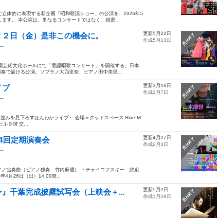
立体的に表現する新企画「昭和歌謡ショー」の公演を、2026年5
ます。 本公演は、単なるコンサートではなく、緻密...
更新5月22日
２２日（金）是非この機会に。
受付終了
作成5月13日
ー
森公園芸術文化ホールにて「童謡唱歌コンサート」を開催する。日本
奏で届ける公演。ソプラノ大西里奈、ピアノ田中美里...
更新3月16日
イブ
受付終了
作成2月7日
ー
葉の街並みを見下ろすほんわかライブ～ 会場＝グッドスペース-Blue M
ル９階 交...
更新4月27日
4回定期演奏会
受付終了
作成2月3日
ー
アノ協奏曲（ピアノ独奏 竹内麻優） ・チャイコフスキー 悲劇
月26日（日）14:00開...
更新5月2日
』千葉完成披露試写会（上映会＋...
受付終了
作成1月28日