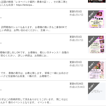
した話題の映画「レターパック裁判～勇者の証～」。その第二弾と
https://letterpa...
更新5月3日
受付終了
作成1月17日
ー
、訪問着他のショーもあります。 お着物の無い方もご参加OKで
い内容は、お問い合わせください。 主催 ハ...
更新5月3日
受付終了
作成1月17日
ー
お着物の貸し出しOKです。 お着物を、着たい方チャンス！ 自慢の
安心ください。 詳しい内容は、お気軽にお...
更新3月3日
受付終了
作成1月17日
トです。 着物の着方は、お教え致します。 皆様ご一緒にお出かけ
 ハクビ生徒様のお友達、一般の方、 お着物で...
更新4月28日
受付終了
作成12月28日
ー
まずはこの投稿拝見して頂きありがとうございます。 我こそはと
か？ 昼のイベントとなります。 イベント名...