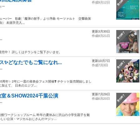
受付終了
作成9月12日
ョー
ラム ウェーバー 歌劇「魔弾の射手」より序曲 モーツァルト 交響曲第
） 未就学児入...
更新3月30日
受付終了
作成8月21日
ー
評発売中！ 詳しくはチラシをご覧下さいませ。
更新10月7日
ス✨どなたでもご覧になれ...
受付終了
作成7月3日
ー
0周年✨ 2年に一度の発表会フェス開催❣️ チケット販売開始しまし
加えて、 日本のエジプ...
更新7月29日
＆SHOW2024千葉公演
受付終了
作成6月20日
ー
美術館ワークショップルーム 昨年の夏休みに沢山の小学生親子を魅
い公演・マジカルおじさんのマジッ...