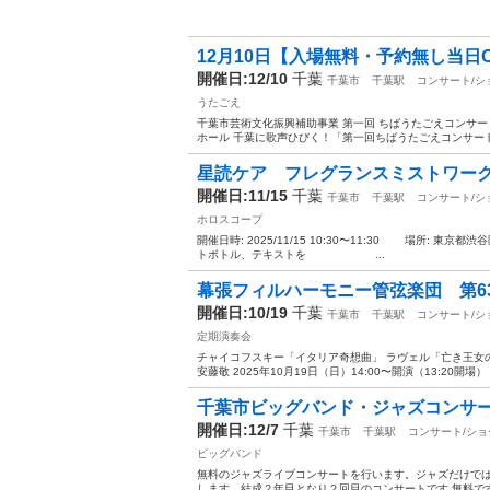
12月10日【入場無料・予約無し当日O
開催日:12/10
千葉
千葉市
千葉駅
コンサート/シ
うたごえ
千葉市芸術文化振興補助事業 第一回 ちばうたごえコンサー
ホール 千葉に歌声ひびく！「第一回ちばうたごえコンサート
星読ケア フレグランスミストワー
開催日:11/15
千葉
千葉市
千葉駅
コンサート/シ
ホロスコープ
開催日時: 2025/11/15 10:30〜11:30 場所: 東京
トボトル、テキストを ...
幕張フィルハーモニー管弦楽団 第6
開催日:10/19
千葉
千葉市
千葉駅
コンサート/シ
定期演奏会
チャイコフスキー「イタリア奇想曲」 ラヴェル「亡き王女
安藤敬 2025年10月19日（日）14:00〜開演（13:20開場） 
千葉市ビッグバンド・ジャズコンサート（
開催日:12/7
千葉
千葉市
千葉駅
コンサート/ショ
ビッグバンド
無料のジャズライブコンサートを行います。ジャズだけで
します。結成２年目となり２回目のコンサートです 無料です