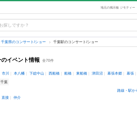
地元の掲示板 ジモティー
千葉県のコンサート/ショー
千葉駅のコンサート/ショー
ーのイベント情報
全70件
市川
本八幡
下総中山
西船橋
船橋
東船橋
津田沼
幕張本郷
幕張
千葉
路線・駅か
直接
仲介