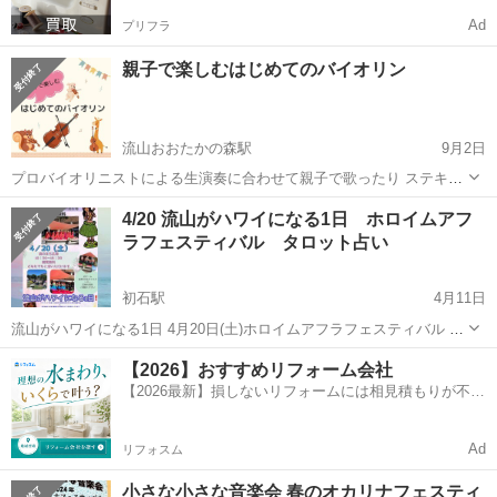
Ad
プリフラ
親子で楽しむはじめてのバイオリン
流山おおたかの森駅
9月2日
プロバイオリニストによる生演奏に合わせて親子で歌ったり ステキな
音色に癒されたあとは、実際にバイオリンに触れてみよう！ バイオリ
千葉
流山市
流山おおたかの森駅
コンサート/ショー
4/20 流山がハワイになる1日 ホロイムアフ
ンふれあい体験後は、参加者のみなさまで子育ての情報交換ができる
ラフェスティバル タロット占い
親子
場を設けています。 もし...
初石駅
4月11日
流山がハワイになる1日 4月20日(土)ホロイムアフラフェスティバル 今
年もハワイアンアロハタロット出店させて頂きます！ 日時：4月20日
千葉
流山市
初石駅
コンサート/ショー
タロット占い
【2026】おすすめリフォーム会社
(土)10時半〜16時半 場所：流山おおたかの森SC前広場 フラ...
【2026最新】損しないリフォームには相見積もりが不可
欠！
Ad
リフォスム
小さな小さな音楽会 春のオカリナフェスティ