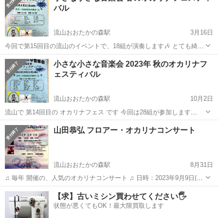
バル
流山おおたかの森駅
3月16日
今回で第15回目の流山のイベントで、18組が演奏します🎶 とても綺麗
なホールで、居心地が良いです 日時： 2024年4月21日（日） 開場：
千葉
流山市
流山おおたかの森駅
コンサート/ショー
小さな小さな音楽会 2023年 秋のオカリナフ
12時 、開演：12時30分 会場： スターツおおたかの森ホール つくばエ
ェスティバル
オカリナ
クスプ...
流山おおたかの森駅
10月2日
流山で 第14回目の オカリナフェス です 今回は28組が参加します
2022年10月31日(火) 開場：11時30分 、 開演：12時 スターツおおたか
千葉
流山市
流山おおたかの森駅
コンサート/ショー
山田恭弘 フロアー・オカリナコンサート
の森ホール つくばエクスプレス と 東武アーバンパークライン の ...
オカリナ
流山おおたかの森駅
8月31日
♫ 毎年 開催の、人気のオカリナコンサート ♫ 日時：2023年9月9日(土)
開場：13時 、 開演：13時30分 会場：スターツおおたかの森セ
千葉
流山市
流山おおたかの森駅
コンサート/ショー
【求】古いミシン買わせてください🖐️
ンター つくばエクスプレス or 東武アーバンパークラ...
状態が悪くてもOK！最大限買取します
オカリナ