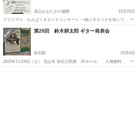
流山おおたかの森駅
10月25日
クリスマス・わんぱくオカリナコンサート 一緒にオカリナを吹いて楽
しく過ごすコンサートです ①オカリナを演奏する参加者として！ ②演
千葉
流山市
流山おおたかの森駅
コンサート/ショー
第29回 鈴木耕太郎 ギター発表会
奏を聴いてコンサートを楽しむ観客として！ オカリナと譜面台をお持
オカリナ
ちいただき、クリ...
初石駅
10月6日
2025年11月8日（土） 流山市 初石公民館 2Fホール 入場無料
（東武野田線 初石駅 下車 徒歩７分 ＊駐車場有ります） 【開 場】
千葉
流山市
初石駅
コンサート/ショー
発表会
13:45【開 演】14:00