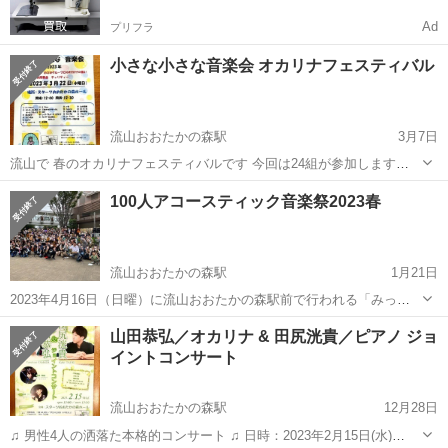
Ad
プリフラ
小さな小さな音楽会 オカリナフェスティバル
流山おおたかの森駅
3月7日
流山で 春のオカリナフェスティバルです 今回は24組が参加します
2023年3月22日(水) 開場： 12時 、 開演： 12時30分 スターツおおたか
千葉
流山市
流山おおたかの森駅
コンサート/ショー
100人アコースティック音楽祭2023春
の森ホール つくばエクスプレス と 東武アーバンパークライン (東武...
オカリナ
流山おおたかの森駅
1月21日
2023年4月16日（日曜）に流山おおたかの森駅前で行われる「みっけ
フェスタ2023spring」において、再び100人アコースティック音楽祭を
千葉
流山市
流山おおたかの森駅
コンサート/ショー
山田恭弘／オカリナ & 田尻洸貴／ピアノ ジョ
行うことが決定！ 本日より参加者を募集開始します！ 【100人アコー
イントコンサート
音楽祭
スティック...
流山おおたかの森駅
12月28日
♫ 男性4人の洒落た本格的コンサート ♫ 日時：2023年2月15日(水)