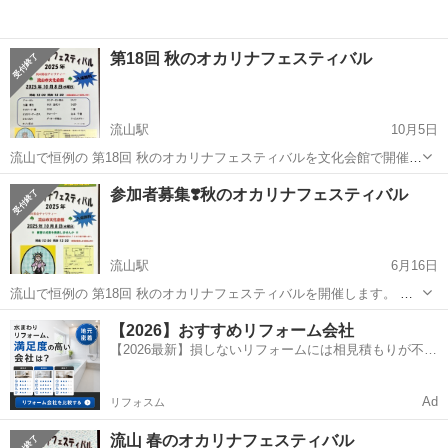
第18回 秋のオカリナフェスティバル
流山駅
10月5日
流山で恒例の 第18回 秋のオカリナフェスティバルを文化会館で開催し
ます お出かけ下さいますと嬉しいです 日時 2025年10月8日(水) 開場：
千葉
流山市
流山駅
コンサート/ショー
オカリナ
参加者募集❣️秋のオカリナフェスティバル
12時 開演：12時30分 予定 場所 流山市文化会館 アクセス...
流山駅
6月16日
流山で恒例の 第18回 秋のオカリナフェスティバルを開催します。 参
加者を募集中です。 ソロ、デュエット、トリオ、カルテット、アンサ
千葉
流山市
流山駅
コンサート/ショー
オカリナ
【2026】おすすめリフォーム会社
ンブル 等 でご参加をお待ちしております。 日時 2025年10月8日(水)
【2026最新】損しないリフォームには相見積もりが不可
開場： 1...
欠！
Ad
リフォスム
流山 春のオカリナフェスティバル