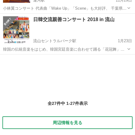
運河駅
11月29日
小林翼コンサート 代表曲「Wake Up」「Scene」も大好評、 千葉県野
田市出身・在住のギタリスト「小林翼」の ギターインストゥルメンタ
千葉
流山市
運河駅
コンサート/ショー
日韓交流親善コンサート 2018 in 流山
ルコンサート。 「お蔵」を改装したギャラリー会場で、 心地よい時
間...
流山セントラルパーク駅
1月23日
韓国の伝統音楽をはじめ、韓国宮廷音楽に合わせて踊る「花冠舞」、
世界遺産に登録されている「パンソリ」などを見られます。
千葉
流山市
流山セントラルパーク駅
コンサート/ショー
花冠
全27件中 1-27件表示
周辺情報を見る