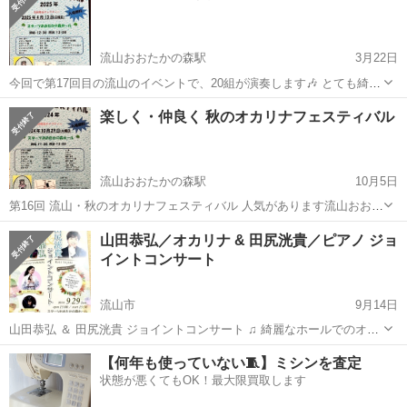
流山おおたかの森駅
3月22日
今回で第17回目の流山のイベントで、20組が演奏します🎶 とても綺麗
なホールで、居心地が良いです 日時： 2024年4月13日（日） 開場：
千葉
流山市
流山おおたかの森駅
コンサート/ショー
楽しく・仲良く 秋のオカリナフェスティバル
12時30分 開演：13時 会場： スターツおおたかの森ホール つくばエク
オカリナ
スプレ...
流山おおたかの森駅
10月5日
第16回 流山・秋のオカリナフェスティバル 人気があります流山おおた
かの森でのイベントです 今回は29組が演奏します🎶 とても綺麗なホー
千葉
流山市
流山おおたかの森駅
コンサート/ショー
山田恭弘／オカリナ & 田尻洸貴／ピアノ ジョ
ルで、居心地が良いですよ 日時： 2024年10月29日(火) 開場：11時30
イントコンサート
オカリナ
分 ...
流山市
9月14日
山田恭弘 ＆ 田尻洸貴 ジョイントコンサート ♫ 綺麗なホールでのオカ
リナとピアノとパーカッションの洒落たコンサートです♫ 日時： 2024
千葉
流山市
コンサート/ショー
会場
【何年も使っていない🧵】ミシンを査定
年9月29日(日) 開場：15時 開演：15時30分 会場： スターツおお...
状態が悪くてもOK！最大限買取します