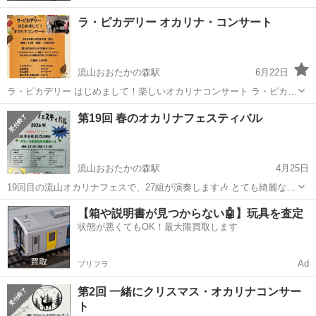
ラ・ピカデリー オカリナ・コンサート
流山おおたかの森駅
6月22日
ラ・ピカデリー はじめまして！楽しいオカリナコンサート ラ・ピカデ
リーならではの選曲、アレンジでお届けします オカリナ奏者の 山田恭
千葉
流山市
流山おおたかの森駅
コンサート/ショー
第19回 春のオカリナフェスティバル
弘がデュオとソロとアンサンブルで演奏します 日時： 2026年10月25
オカリナ
日(日) 開場...
流山おおたかの森駅
4月25日
19回目の流山オカリナフェスで、27組が演奏します🎶 とても綺麗なホ
ールで居心地が良く、色々な曲が奏でられて楽しいです！ 日時：
千葉
流山市
流山おおたかの森駅
コンサート/ショー
【箱や説明書が見つからない🤖】玩具を査定
2026年4月30日（木） 開場：12時 開演：12時30分 会場： スターツお
状態が悪くてもOK！最大限買取します
オカリナ
おたかの森...
Ad
プリフラ
第2回 一緒にクリスマス・オカリナコンサー
ト