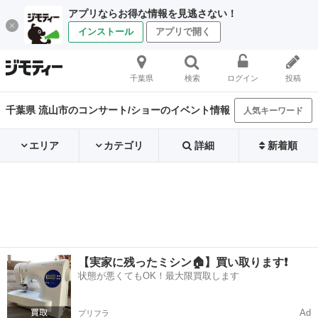
アプリならお得な情報を見逃さない！
インストール
アプリで開く
千葉県
検索
ログイン
投稿
千葉県 流山市のコンサート/ショーのイベント情報
人気キーワード
エリア
カテゴリ
詳細
新着順
【実家に残ったミシン🏠】買い取ります❗️
状態が悪くてもOK！最大限買取します
Ad
プリフラ