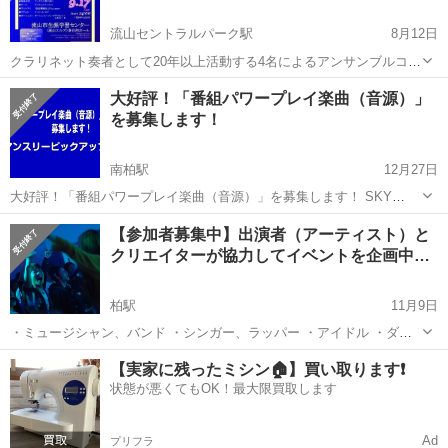
流山セントラルパーク駅
8月12日
クラリネット奏者として20年以上活動する4名によるアンサンブルコン
サート。ご来場くださった方に『クラリネットって魅力的！楽しそ
千葉
流山市
流山セントラルパーク駅
コンサート/ショー
大好評！「番組パワープレイ楽曲（音源）」
う！』と感じていただけたら嬉しいです。曲ごとによって生み出され
を募集します！
クラリネット
る色とりどりの世界観を楽しんで頂ける...
南柏駅
12月27日
大好評！「番組パワープレイ楽曲（音源）」を募集します！ SKY
MUSIC RADIO ANNEX『マンスリーピックアップ』のコーナー開設！
千葉
流山市
南柏駅
コンサート/ショー
【参加者募集中】出演者（アーティスト）と
「１ヶ月間、毎週１回（月４回放送）」番組内コーナーでオンエアー
クリエイターが協力してイベントを企画中…
する 「マ...
柏駅
11月9日
・ミュージシャン、バンド ・シンガー、ラッパー ・アイドル ・ダン
サー ・大道芸 ・DJ、VJ ・そのほか アーティスト と ・映像 ・デザイ
千葉
流山市
柏駅
コンサート/ショー
【実家に残ったミシン🏠】買い取ります❗️
ナー ・フォトグラファー ・そのほか 様...
状態が悪くてもOK！最大限買取します
Ad
プリフラ