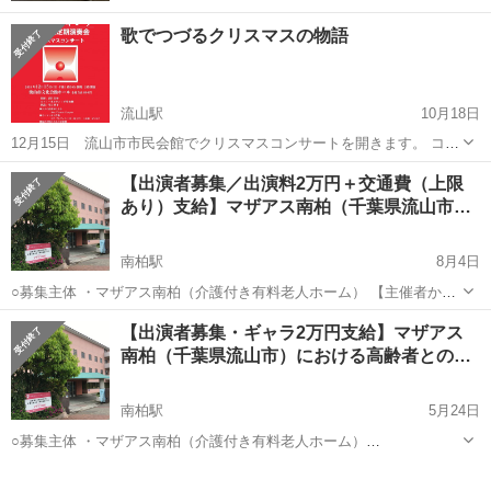
歌でつづるクリスマスの物語
流山駅
10月18日
12月15日 流山市市民会館でクリスマスコンサートを開きます。 コン
サートで披露するのは、オーストリアの作家シュティフターの「水
千葉
流山市
流山駅
コンサート/ショー
【出演者募集／出演料2万円＋交通費（上限
晶」をベースにした音楽劇です。クリスマスの前日、おばあさんに贈
あり）支給】マザアス南柏（千葉県流山市…
り物を届けた幼い兄妹が森で迷い、...
南柏駅
8月4日
○募集主体 ・マザアス南柏（介護付き有料老人ホーム） 【主催者から
一言】 「前回の『父の日コンサート』（https://sl-
千葉
流山市
南柏駅
コンサート/ショー
【出演者募集・ギャラ2万円支給】マザアス
music.amebaownd.com/posts/6472973）では、大和姫呂未さん...
南柏（千葉県流山市）における高齢者との…
南柏駅
5月24日
○募集主体 ・マザアス南柏（介護付き有料老人ホーム）
https://www.motherth.com/m-minamikashiwa/ ○演奏スタイル ・ギター
千葉
流山市
南柏駅
コンサート/ショー
やピアノの弾き語り、カラオケ音源による演歌等の歌唱...