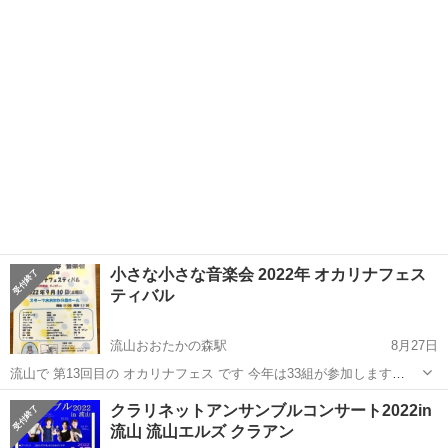
開場：13時 、 開演：13時30分 会場：スターツおおたかの森ホ
千葉
流山市
流山おおたかの森駅
コンサート/ショー
ール つくばエクスプレス or 東武アーバンパークライン
オカリナ
...
小さな小さな音楽会 2022年 オカリナフェス
ティバル
流山おおたかの森駅
8月27日
流山で 第13回目の オカリナフェス です 今年は33組が参加します
2022年9月10日(土) 開場： 11時 、 開演： 11時30分 スターツおおたか
千葉
流山市
流山おおたかの森駅
コンサート/ショー
クラリネットアンサンブルコンサート2022in
の森ホール つくばエクスプレス と 東武アーバンパークライン の...
流山 流山エルズ クラアン
オカリナ