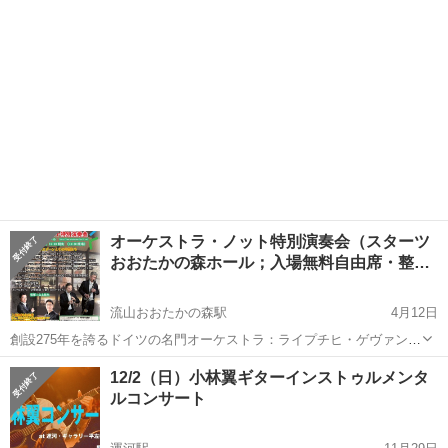
オーケストラ・ノット特別演奏会（スターツ
おおたかの森ホール；入場無料自由席・整…
流山おおたかの森駅
4月12日
創設275年を誇るドイツの名門オーケストラ：ライプチヒ・ゲヴァント
ハウスオーケストラの首席クラリネット奏者と首席バスクラリネット
千葉
流山市
流山おおたかの森駅
コンサート/ショー
12/2（日）小林翼ギターインストゥルメンタ
奏者と東京音大に４月に入学したばかりの新進気鋭のピアニストをお
ルコンサート
招きして、４月１日にオープンしたば...