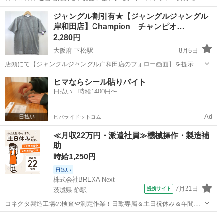
みしませんか？ 家電、趣味・スポーツ・レジャー用品、こども用品、
神奈川
川崎市
バッグ
ボストンバッグ
ジャングル割引有★【ジャングルジャングル
衣料服飾品、生活雑貨、家具、本、CD・DVDなどが無料でまとめて持
岸和田店】Champion チャンピオ…
ち込めます！ ※詳細はこ...
2,280円
大阪府 下松駅
8月5日
店頭にて【ジャングルジャングル岸和田店のフォロー画面】を提示し
ていただきますと、表示価格から【3%】オフ！ ジャングルジャング
大阪
岸和田市
下松駅
Tシャツ
ジャングル
ヒマならシール貼りバイト
ル岸和田店 住所 大阪府岸和田市下松町1丁目1-20 ◆◇◆ ただいま買
日払い 時給1400円〜
取強化中...
Ad
ヒバライドットコム
≪月収22万円・派遣社員≫機械操作・製造補
助
時給1,250円
日払い
株式会社BREXA Next
7月21日
提携サイト
茨城県 静駅
コネクタ製造工場の検査や測定作業！日勤専属＆土日祝休み＆年間休
日128日★クリーンルーム内作業★マイカー通勤OK＆無料駐車場あり
茨城
常陸大宮市
静駅
その他