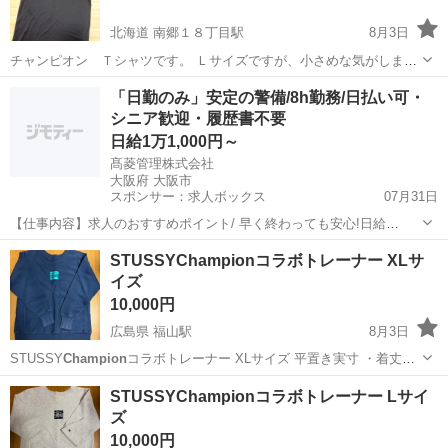
北海道 南郷１８丁目駅
8月3日
チャンピオン Ｔシャツです。 Ｌサイズですが、小さめな気がしま
す。 数回しか着ていないので美品です。
北海道
札幌市
南郷１８丁目駅
Tシャツ
チャンピオン
「日勤のみ」安定の警備/8h勤務/日払い可・
シニア歓迎・履歴書不要
日給1万1,000円～
髙菱管理株式会社
大阪府 大阪市
スポンサー：求人ボックス
07月31日
【仕事内容】求人のおすすめポイント/ 早く終わっても安心!日給
11,000円は全額お支払いします ! 「日勤のみ」で生活リズムが安定 !ご
アルバイト・パート / 契約社員
STUSSYChampionコラボトレーナー XLサ
家族との時間も大切にできます。 大手ゼネコンの大規模案件なので、
イズ
長期で安定して働けます。 日...
10,000円
広島県 福山駅
8月3日
STUSSY
Champion
コラボトレーナー XLサイズ 平置き実寸 ・着丈
69cm ・肩幅52cm ・身幅60cm ・袖丈66cm 美品です。
広島
福山市
福山駅
トレーナー
STUSSY
STUSSYChampionコラボトレーナー Lサイ
ズ
10,000円