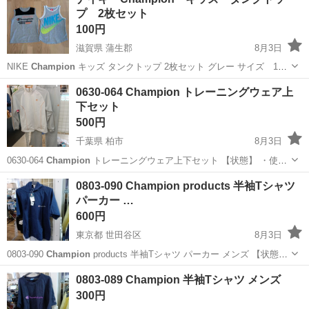
実♪業務はクリーンルームで快適作業◎自社正社員登用制度あり★1食
プ 2枚セット
300円～の格安食堂あり！《佐...
100円
滋賀県 蒲生郡
8月3日
NIKE
Champion
キッズ タンクトップ 2枚セット グレー サイズ 140
くらい 【訳あり品】
Champion
タンクトップ 汚れあり NIKE タン
滋賀
蒲生郡
キッズ用品
0630-064 Champion トレーニングウェア上
クトップ タンクトップ下の部分 小さな穴 2箇所あり 汚れ...
下セット
500円
千葉県 柏市
8月3日
0630-064
Champion
トレーニングウェア上下セット 【状態】 ・使用
に伴う多少のスレ、キズ、落としきれない汚れなどございます ・詳細
千葉
柏市
スポーツウェア
トレーニングウェア
0803-090 Champion products 半袖Tシャツ
は現地でご確認ください ・お値引きは出来かねますのでご了承願い...
パーカー …
600円
東京都 世田谷区
8月3日
0803-090
Champion
products 半袖Tシャツ パーカー メンズ 【状態】
・使用に伴う多少のスレ、キズ、落としきれない汚れなどございます
東京
世田谷区
パーカー
products
0803-089 Champion 半袖Tシャツ メンズ
・詳細は現地でご確認ください ・お値引きは出来か...
300円