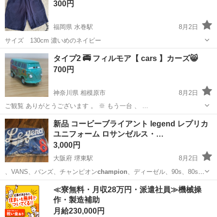
300円
対面がいい人はご連絡の際 対面がい...
福岡県 水巻駅
8月2日
サイズ 130cm 濃いめのネイビー
福岡
遠賀郡
水巻駅
キッズ用品
タイプ2 🚎 フィルモア【 cars 】カーズ😸
700円
神奈川県 相模原市
8月2日
ご観覧 ありがとうございます 。 ※ もう一台 、 ...
神奈川
相模原市
ミニカー
フィルモア
新品 コービーブライアント legend レプリカ
ユニフォーム ロサンゼルス・…
3,000円
大阪府 堺東駅
8月2日
、VANS、バンズ、チャンピオン
champion
、ディーゼル、90s、80s、
k…
大阪
堺市
堺東駅
野球
≪寮無料・月収28万円・派遣社員≫機械操
作・製造補助
月給230,000円