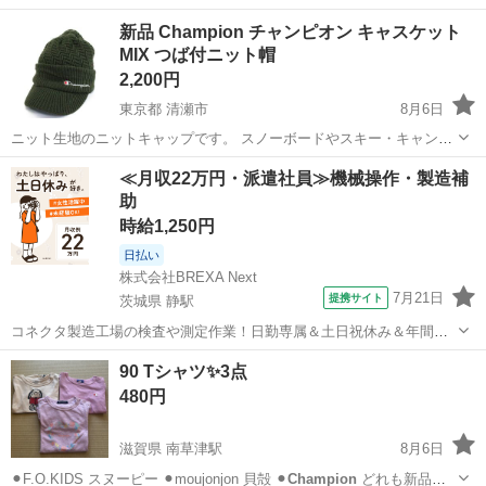
新品 Champion チャンピオン キャスケット
MIX つば付ニット帽
2,200円
東京都 清瀬市
8月6日
ニット生地のニットキャップです。 スノーボードやスキー・キャンプ
などなど、通勤通学様々なシーンで使えるアイテムです サイズ・57-
東京
清瀬市
小物
チャンピオン
≪月収22万円・派遣社員≫機械操作・製造補
59ｃｍ 素材・アクリル100％ 値下げは不可になります。プロフィー
助
ル欄を参...
時給1,250円
日払い
株式会社BREXA Next
7月21日
提携サイト
茨城県 静駅
コネクタ製造工場の検査や測定作業！日勤専属＆土日祝休み＆年間休
日128日★クリーンルーム内作業★マイカー通勤OK＆無料駐車場あり
茨城
常陸大宮市
静駅
その他
90 Tシャツ✨3点
★就業先食堂利用可！日払い制度あり！《茨城県常陸大宮市》 人気の
480円
工場のお仕事 ◇コネクタ製造工...
滋賀県 南草津駅
8月6日
⚫︎F.O.KIDS スヌーピー ⚫︎moujonjon 貝殻 ⚫︎
Champion
どれも新品を