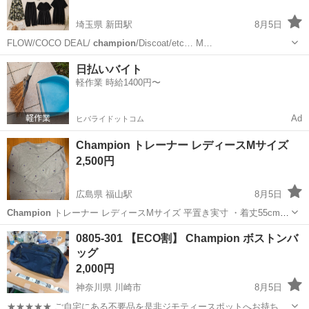
埼玉県 新田駅
8月5日
FLOW/COCO DEAL/
champion
/Discoat/etc… M…
埼玉
草加市
新田駅
服/ファッション
洋服
日払いバイト
軽作業 時給1400円〜
Ad
ヒバライドットコム
Champion トレーナー レディースMサイズ
2,500円
広島県 福山駅
8月5日
Champion
トレーナー レディースMサイズ 平置き実寸 ・着丈55cm
・肩幅52cm ・身幅54cm ・着丈48.5cm 美品です。
広島
福山市
福山駅
トレーナー
0805-301 【ECO割】 Champion ボストンバ
ッグ
2,000円
神奈川県 川崎市
8月5日
★★★★★ ご自宅にある不要品を是非ジモティースポットへお持ち込