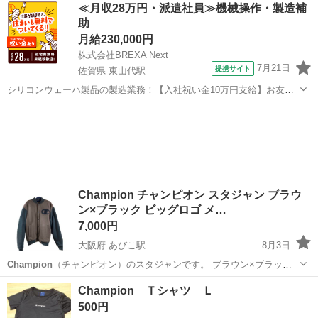
東京
渋谷区
東京駅
Tシャツ
チャンピオン
≪月収28万円・派遣社員≫機械操作・製造補
100％ 型番：C3-P302 【状態】 目立つダメージはなく、全体的に...
助
月給230,000円
株式会社BREXA Next
7月21日
提携サイト
佐賀県 東山代駅
シリコンウェーハ製品の製造業務！【入社祝い金10万円支給】お友達
やカップルとの応募OK◎年間休日129日＆休出なしでプライベート充
佐賀
伊万里市
東山代駅
その他
実♪業務はクリーンルームで快適作業◎自社正社員登用制度あり★1食
300円～の格安食堂あり！《佐...
Champion チャンピオン スタジャン ブラウ
ン×ブラック ビッグロゴ メ…
7,000円
大阪府 あびこ駅
8月3日
Champion
（チャンピオン）のスタジャンです。 ブラウン×ブラック
の落ち着いたカラーで、胸元の大きな
Champion
ロゴがアクセントに
大阪
大阪市
あびこ駅
ジャンパー
Champion Ｔシャツ Ｌ
なっています。 古着ですが、目立つ汚れや破れはなく、まだまだ着用
500円
いただける状態です...