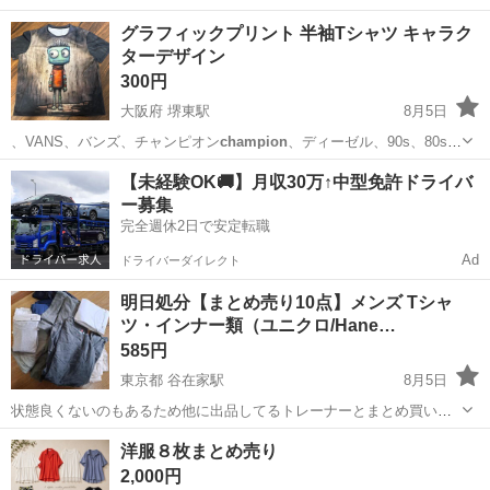
購入し1人の子供が使用しました。 中古品です。ご理解の上よろしく
滋賀
草津市
南草津駅
キッズ用品
貝殻
グラフィックプリント 半袖Tシャツ キャラク
お願いします😊
ターデザイン
300円
大阪府 堺東駅
8月5日
、VANS、バンズ、チャンピオン
champion
、ディーゼル、90s、80s、
k…
大阪
堺市
堺東駅
Tシャツ
古着
【未経験OK🚚】月収30万↑中型免許ドライバ
ー募集
完全週休2日で安定転職
Ad
ドライバーダイレクト
明日処分​【まとめ売り10点】メンズ Tシャ
ツ・インナー類（ユニクロ/Hane…
585円
東京都 谷在家駅
8月5日
状態良くないのもあるため他に出品してるトレーナーとまとめ買いし
てくれたらお安く致します。 ​【内容】合計10点 ​UNIQLO（ユニク
東京
足立区
谷在家駅
シャツ
洋服８枚まとめ売り
ロ）：ドライカラー クルーネックT（半袖） Mサイズ × 2点（パッケ
2,000円
ージ付き） ​無...