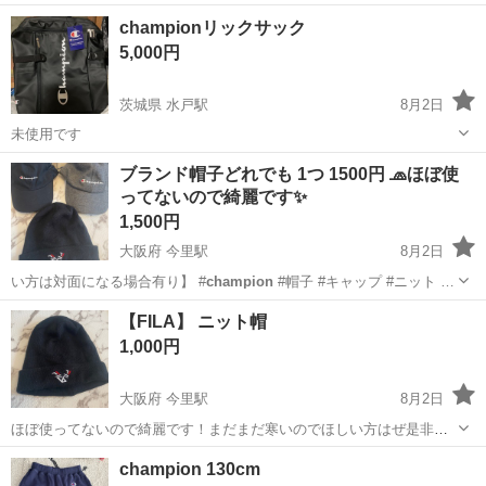
使用感あり 股下70センチ ウエスト緩めです ＊門司港付近まで
福岡
北九州市
門司港駅
パンツ
championリックサック
取りに来てくれる方 お問い合わせはお気軽に。
5,000円
茨城県 水戸駅
8月2日
未使用です
茨城
水戸市
水戸駅
バッグ
champion
ブランド帽子どれでも 1つ 1500円 🧢ほぼ使
ってないので綺麗です✨
1,500円
大阪府 今里駅
8月2日
い方は対面になる場合有り】 #
champion
#帽子 #キャップ #ニット …
大阪
大阪市
今里駅
小物
FILA
【FILA】 ニット帽
1,000円
大阪府 今里駅
8月2日
ほぼ使ってないので綺麗です！まだまだ寒いのでほしい方はぜ是非！
サイズはフリーサイズです詳細は写真のタグ見てお願い致します。 ※
大阪
大阪市
今里駅
小物
FILA
champion 130cm
マンションポストにて非対面可能な方のみお取引お願いします。もし