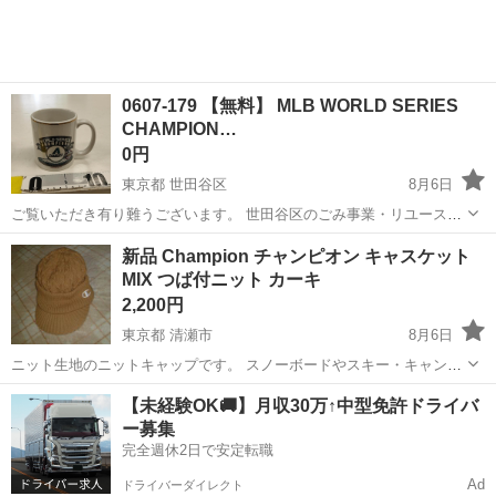
0607-179 【無料】 MLB WORLD SERIES
CHAMPION…
0円
東京都 世田谷区
8月6日
ご覧いただき有り難うございます。 世⽥⾕区のごみ事業・リユース事
業です。 粗⼤ごみ等の減量を⽬的にまだ使えるものをリユースしてい
東京
世田谷区
食器
リユース
新品 Champion チャンピオン キャスケット
ます。 ★★★★★ ご自宅にある不要品を是非世田谷区不要品持ち込み
MIX つば付ニット カーキ
スポットへお持ち込みしませ...
2,200円
東京都 清瀬市
8月6日
ニット生地のニットキャップです。 スノーボードやスキー・キャンプ
などなど、通勤通学様々なシーンで使えるアイテムです サイズ・57-
東京
清瀬市
小物
チャンピオン
【未経験OK🚚】月収30万↑中型免許ドライバ
59ｃｍ 素材・アクリル100％ 値下げは不可になります。プロフィー
ー募集
ル欄を参...
完全週休2日で安定転職
Ad
ドライバーダイレクト