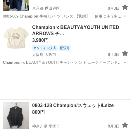
東京都 世田谷区
8月3日
0803-089
Champion
半袖Tシャツ メンズ 【状態】 ・使用に伴う多少
のスレ、キズ、落としきれない汚れなどございます ・詳細は現地でご
東京
世田谷区
Tシャツ
現地
Champion x BEAUTY&YOUTH UNITED
確認ください ・お値引きは出来かねますのでご了承願います ...
ARROWS チ…
3,980円
オンライン決済
配送可
大阪府 大阪市
8月3日
Champion
x BEAUTY＆YOUTH チャンピオン ビューティーアンドユ
ース 別注 リバースウィーブ ショートスリーブ スウェットプルオーバ
大阪
大阪市
トレーナー
ー M BEAUTY&YOUTH別注アイテム。 大人カジュアルの新...
0803-128 Champion/スウェット/Lsize
800円
神奈川県 平塚市
8月3日