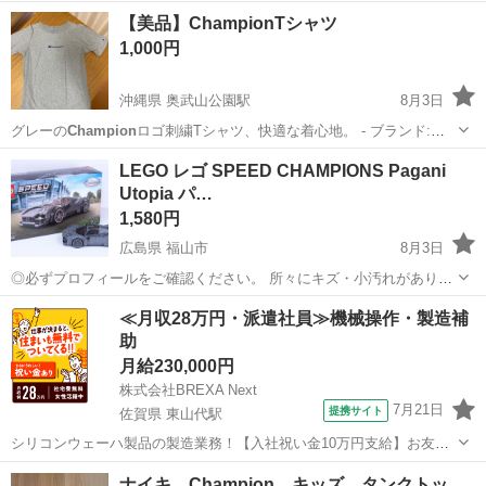
【美品】ChampionTシャツ
1,000円
沖縄県 奥武山公園駅
8月3日
グレーの
Champion
ロゴ刺繍Tシャツ、快適な着心地。 - ブランド:
Champion
- 色: グレー - デザイン: ロゴ刺繍 - 袖: 半袖 サイズ表示な
沖縄
豊見城市
奥武山公園駅
Tシャツ
ブランド
LEGO レゴ SPEED CHAMPIONS Pagani
しで不明 着丈-正面62後ろ65センチ
Utopia パ…
1,580円
広島県 福山市
8月3日
◎必ずプロフィールをご確認ください。 所々にキズ・小汚れがありま
す。 当商品以外に多数のレゴレーシングカーを販売中です！ お取引は
広島
福山市
おもちゃ
パガーニ
≪月収28万円・派遣社員≫機械操作・製造補
店頭で行っております。 是非ご来店ください。 ※ご購入の際にレジで
助
「...
月給230,000円
株式会社BREXA Next
7月21日
提携サイト
佐賀県 東山代駅
シリコンウェーハ製品の製造業務！【入社祝い金10万円支給】お友達
やカップルとの応募OK◎年間休日129日＆休出なしでプライベート充
佐賀
伊万里市
東山代駅
その他
ナイキ Champion キッズ タンクトッ