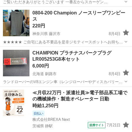
ご覧いただきありがとうございます 一番左からスカーゲン
titanium13,000円 その次はルミノックス16,000円 その次はUEFA
千葉
香取市
佐原駅
小物
ルミノックス
0804-200 Champion ノースリーブワンピー
CHAMPION
S LEAGUE 公式腕時計10,000円 一番右はカシオ...
ス
220円
神奈川県 藤沢市
8月4日
★★★★★ ご自宅にある不要品を是非ジモティースポットへお持ち込
みしませんか？ 家電、趣味・スポーツ・レジャー用品、こども用品、
神奈川
藤沢市
ワンピース
現地
CHAMPION プラチナスパークプラグ
衣料服飾品、生活雑貨、家具、本、CD・DVDなどが無料でまとめて持
LR005253G8本セット
ち込めます！ ※詳細はこ...
6,000円
北海道 釧路市
8月4日
ランドローバーのV8エンジン車（レンジローバーやディスカバリー3
など）に使用されるチャンピオン（
CHAMPION
）製の純正互換プラグ
北海道
釧路市
メンテナンス用品
≪月収22万円・派遣社員≫電子部品系工場で
です。 購入後不要になりましたので出品しました。 対応車種につきま
の機械操作・製造オペレーター 日勤
しては購入者様にてご確認お...
時給1,250円
日払い
株式会社BREXA Next
7月21日
提携サイト
茨城県 静駅