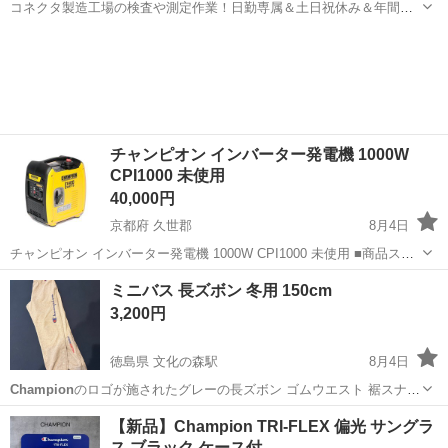
コネクタ製造工場の検査や測定作業！日勤専属＆土日祝休み＆年間休
日128日★クリーンルーム内作業★マイカー通勤OK＆無料駐車場あり
茨城
常陸大宮市
静駅
その他
★就業先食堂利用可！日払い制度あり！《茨城県常陸大宮市》 人気の
工場のお仕事 ◇コネクタ製造工...
チャンピオン インバーター発電機 1000W
CPI1000 未使用
40,000円
京都府 久世郡
8月4日
チャンピオン インバーター発電機 1000W CPI1000 未使用 ■商品スペ
ック ●商品名: チャンピオン インバーター発電機 50/60Hz 共用 1000W
京都
久世郡
生活家電
ミニバス 長ズボン 冬用 150cm
CPI1000 ●カテゴリ: 発電機 ●サイズ...
3,200円
徳島県 文化の森駅
8月4日
Champion
のロゴが施されたグレーの長ズボン ゴムウエスト 裾スナッ
プ - ブランド:
Champion
- カラー: グレー - デザイン: ロゴ入り - ウエ
徳島
徳島市
文化の森駅
服/ファッション
ミニバス
【新品】Champion TRI-FLEX 偏光 サングラ
スト: ゴムウエスト 150cm 比較的状態綺麗です...
ス ブラック ケース付