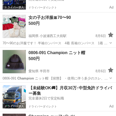
Ad
ドライバーダイレクト
女の子お洋服🎀70〜90
500円
福岡県 小波瀬西工大前駅
8月6日
70〜90のお洋服です！ 半袖ロンパース 4着 長袖ロンパース 1着 ビ
スチェ 1着 ノースリーブ、半袖 2着です。 使用したものなので使用
福岡
京都郡
小波瀬西工大前駅
ベビー用品
0806-091 Champion ニット帽
感様々ですが、 酷い汚れなどがあるものはありません！ まだまだ使
500円
っ...
愛知県 半田市
8月6日
0806-091
Champion
ニット帽 【状態】 ・使用に伴う多少のスレ、キ
ズ、落としきれない汚れなどございます ・詳細は現地でご確認くださ
愛知
半田市
小物
現地
【未経験OK🚚】月収30万↑中型免許ドライバ
い ・お値引きは出来かねますのでご了承願います ※中古品のた...
ー募集
完全週休2日で安定転職
Ad
ドライバーダイレクト