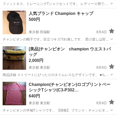
フィットネス、トレーニングTシャツセットです。 レディース用で
す。 ジム用で購入しましたが 半年程で退会したので商品の状態は良
福岡
福岡市
Tシャツ
Reebok
人気ブランド Champion キャップ
好。 ダメージや襟や袖の伸びも少ないです！ 【1枚目】 ブランド…
500円
Reebok サイズ...
東京都 田端駅
8月4日
チャンピオンの帽子です。目立つキズ汚れ無しです、 受け渡しは田
端、駒込、本駒込、巣鴨、千石、千駄木、西日暮里、上中里、尾久、
東京
北区
田端駅
小物
[美品]チャンピオン champion ウエストバ
王子、など
ッグ
2,000円
東京都 東京駅
8月4日
商品詳細 ストリートにぴったりのタイムレスなデザインです。 ■ちょ
っとしたお出かけに大活躍する定番アイテムです。 ■２つの大きさの
東京
渋谷区
東京駅
バッグ
Champion(チャンピオン)ロゴプリントベー
異なるポケットがついており、小物をしっかり収納できます。
シックTシャツ(C3-P302…
size・・・32×14×10c...
640円
東京都 東京駅
8月4日
チャンピオンの半袖Tシャツです。 【情報】 ブランド：チャンピオン
サイズ：L :着丈70 肩幅46 身幅52 そで丈21 カラー：ピンク 素材：綿