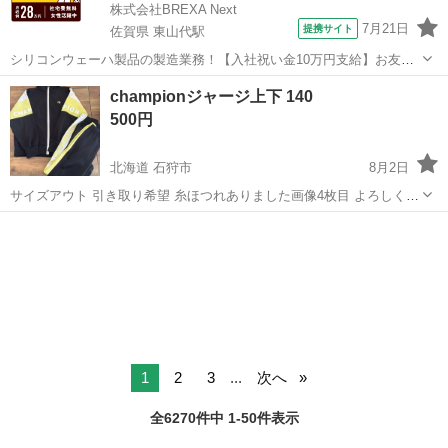
株式会社BREXA Next
7月21日
提携サイト
佐賀県 東山代駅
シリコンウェーハ製品の製造業務！【入社祝い金10万円支給】お友達
やカップルとの応募OK◎年間休日129日＆休出なしでプライベート充
佐賀
伊万里市
東山代駅
その他
championジャージ上下 140
実♪業務はクリーンルームで快適作業◎自社正社員登用制度あり★1食
500円
300円～の格安食堂あり！《佐...
北海道 石狩市
8月2日
サイズアウト 引き取り希望 糸ほつれありました画像4枚目 よろしくお
願いします♪
北海道
石狩市
キッズ用品
champion
1
2
3
...
次へ
全6270件中 1-50件表示