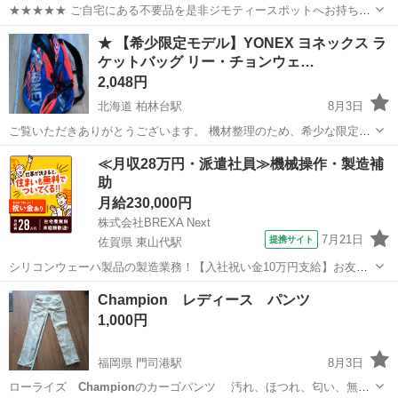
★★★★★ ご自宅にある不要品を是非ジモティースポットへお持ち込
みしませんか？ 家電、趣味・スポーツ・レジャー用品、こども用品、
神奈川
平塚市
トレーナー
現地
★ 【希少限定モデル】YONEX ヨネックス ラ
衣料服飾品、生活雑貨、家具、本、CD・DVDなどが無料でまとめて持
ケットバッグ リー・チョンウェ…
ち込めます！ ※詳細はこ...
2,048円
北海道 柏林台駅
8月3日
ご覧いただきありがとうございます。 機材整理のため、希少な限定モ
デルのヨネックス ラケットバッグを出品いたします。
北海道
帯広市
柏林台駅
その他
≪月収28万円・派遣社員≫機械操作・製造補
━━━━━━━━━━━━━━ 【商品の説明】
助
━━━━━━━━━━━━━━ ■ ブラン...
月給230,000円
株式会社BREXA Next
7月21日
提携サイト
佐賀県 東山代駅
シリコンウェーハ製品の製造業務！【入社祝い金10万円支給】お友達
やカップルとの応募OK◎年間休日129日＆休出なしでプライベート充
佐賀
伊万里市
東山代駅
その他
Champion レディース パンツ
実♪業務はクリーンルームで快適作業◎自社正社員登用制度あり★1食
1,000円
300円～の格安食堂あり！《佐...
福岡県 門司港駅
8月3日
ローライズ
Champion
のカーゴパンツ 汚れ、ほつれ、匂い、無し