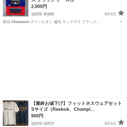
2,000円
福岡県 東郷駅
8月4日
新品
Champion
チャンピオン 偏光 サングラス ブラック
CUTR2020CA01 TRI-FLEX 軽量 紫外線対策 スポーツ アウトドア こち
福岡
宗像市
東郷駅
その他
らの商品につきましては新品ではございますが、新品ですが、パッケ
ージが...
【最終お値下げ】フィットネスウェアセット
Sサイズ（Reebok、Champi…
900円
福岡県 福岡市
8月4日