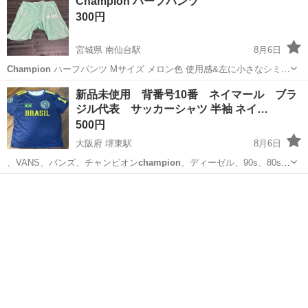
Champion ハーフパンツ
300円
宮城県 南仙台駅
8月6日
Champion
ハーフパンツ Mサイズ メロン色 使用感&左に小さなシミあ
り 内側の紐部分右破損(使用問題はなし) ※対面せずのお渡しになりま
宮城
仙台市
南仙台駅
ボトムス
ハーフパンツ
新品未使用 背番号10番 ネイマール ブラ
す。 →お渡し場所(取引が決定しましたらこちらの住所をお知らせ致し
ジル代表 サッカーシャツ 半袖 ネイ…
ます) →渡...
500円
大阪府 堺東駅
8月6日
、VANS、バンズ、チャンピオン
champion
、ディーゼル、90s、80s、
k…
大阪
堺市
堺東駅
Tシャツ
ブラジル代表