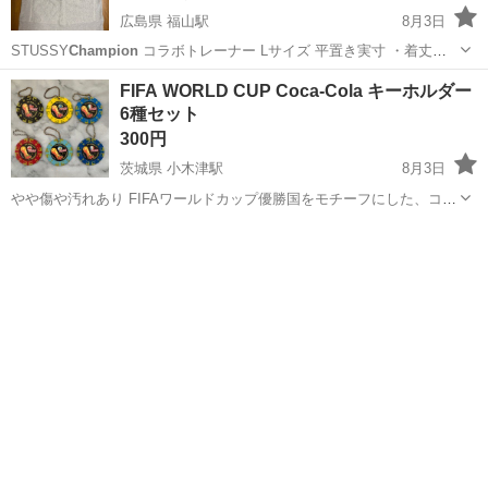
広島県 福山駅
8月3日
STUSSY
Champion
コラボトレーナー Lサイズ 平置き実寸 ・着丈
65cm ・肩幅51cm ・身幅57cm ・袖丈61cm 内側に少し毛玉が目立ち
広島
福山市
福山駅
トレーナー
FIFA WORLD CUP Coca-Cola キーホルダー
ます。
6種セット
300円
茨城県 小木津駅
8月3日
やや傷や汚れあり FIFAワールドカップ優勝国をモチーフにした、コ
カ・コーラ限定デザインのチップ型キーホルダー6種セットです。 - ブ
茨城
日立市
小木津駅
その他
ランド: Coca-Cola - テーマ: FIFA World Cup Champi...