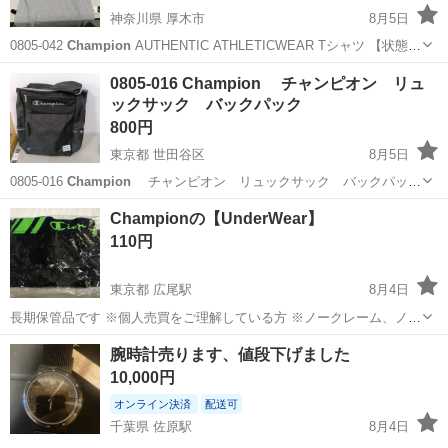
神奈川県 厚木市
8月5日
0805-042
Champion
AUTHENTIC ATHLETICWEAR Tシャツ 【状態】
・使用に伴う多少のスレ、キズ、落としきれない汚れなどございます
神奈川
厚木市
Tシャツ
現地
0805-016 Champion チャンピオン リュ
・詳細は現地でご確認ください ・お値引きは...
ックサック バックパック
800円
東京都 世田谷区
8月5日
0805-016
Champion
チャンピオン リュックサック バックパック
【状態】 ・使用に伴う多少のスレ、キズ、落としきれない汚れなどご
東京
世田谷区
バッグ
チャンピオン
Championの【UnderWear】
ざいます ・詳細は現地でご確認ください ・お値引きは出来かねま...
110円
東京都 広尾駅
8月4日
長期保管品です ※個人売買をご理解している方 ※ノークレーム、ノー
リターンでお願いします ※保管品ですので神経質な方はご遠慮くださ
東京
港区
広尾駅
パンツ
腕時計売ります、値段下げました
い 麻布、広尾にて
10,000円
オンライン決済
配送可
千葉県 佐原駅
8月4日