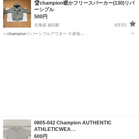
🏆champion暖かフリースパーカー(130)リバ
★就業先食堂利用可！日払い制度あり！《茨城県常陸大宮市》 人気の
ーシブル
工場のお仕事 ◇コネクタ製造工...
500円
北海道 福住駅
8月5日
☆
champion
リバーシブルアウター ※表地→…
北海道
札幌市
福住駅
キッズ用品
champion
0805-042 Champion AUTHENTIC
ATHLETICWEA…
600円