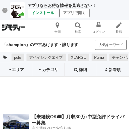
アプリならお得な情報を見逃さない！
インストール
アプリで開く
全国
検索
ログイン
投稿
「champion」の中古あげます・譲ります
人気キーワード
polo
アベイシングエイプ
XLARGE
Puma
チャンピ
エリア
カテゴリ
詳細
新着順
【未経験OK🚚】月収30万↑中型免許ドライバ
ー募集
完全週休2日で安定転職