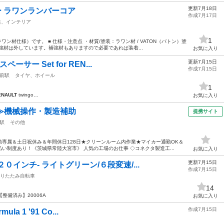
更新7月18日
ー ラワンランバーコア
作成7月17日
装、インテリア
1
ン材仕様）です。 ■ 仕様・注意点 ・材質/塗装：ラワン材 / VATON（バトン）塗
強材は外しています。補強材もありますので必要であれば装着...
お気に入り
更新7月15日
ーサー Set for REN...
作成7月15日
前駅
タイヤ、ホイール
1
ENAULT
twingo…
お気に入り
≫機械操作・製造補助
提携サイト
駅
その他
専属＆土日祝休み＆年間休日128日★クリーンルーム内作業★マイカー通勤OK＆
い制度あり！《茨城県常陸大宮市》 人気の工場のお仕事 ◇コネクタ製造工...
お気に入り
更新7月15日
インチ- ライトグリーン/６段変速/...
作成7月15日
りたたみ自転車
14
【整備済み】20006A
お気に入り
作成7月15日
la 1 '91 Co...