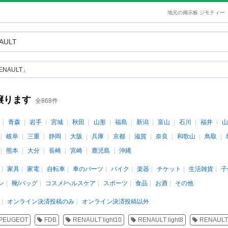
地元の掲示板 ジモティー
NAULT」
譲ります
全868件
青森
岩手
宮城
秋田
山形
福島
新潟
富山
石川
福井
山
岐阜
三重
静岡
大阪
兵庫
京都
滋賀
奈良
和歌山
鳥取
熊本
大分
長崎
宮崎
鹿児島
沖縄
家具
家電
自転車
車のパーツ
バイク
楽器
チケット
生活雑貨
子
ン
靴/バッグ
コスメ/ヘルスケア
スポーツ
食品
お酒
その他
オンライン決済投稿のみ
オンライン決済投稿以外
PEUGEOT
FDB
RENAULT light10
RENAULT light8
RENAULT