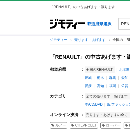
「RENAULT」の中古あげます・譲ります
都道府県選択
ジモティー
売ります・あげます
全国の「RE
「RENAULT」の中古あげます・
都道府県
：
全国のRENAULT
北海道
茨城
栃木
群馬
愛知
愛媛
高知
福岡
佐賀
カテゴリ
：
全ての売ります・あげます
本/CD/DVD
服/ファッショ
オンライン決済
：
売ります・あげますの全て
ルノー
CHEVROLET
ローバー