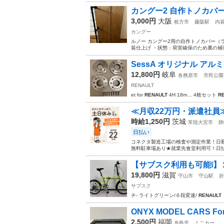
カングー2 自作トノカバ
3,000円
大阪
枚方市
藤阪駅
内
カングー
ルノー カングー2用の自作トノカバー（ラワ
装仕上げ ・状態：荷室確保のため裏の補
SessA オリジナル アルミスペ
12,800円
岐阜
各務原市
市民公園
RENAULT
et for
RENAULT
4H 18m… 4枚セット
R
≪月収22万円・派遣社員
時給1,250円
茨城
常陸大宮市
静
日払い
コネクタ製造工場の検査や測定作業！日勤
無料駐車場あり★就業先食堂利用可！日払
【サブスク利用も可能❕】２０
19,800円
滋賀
守山市
守山駅
折
サブスク
チ- ライトグリーン/６段変速/
RENAULT
ONYX MODEL CARS Formu
2,500円
福岡
糸島市
ミニカー