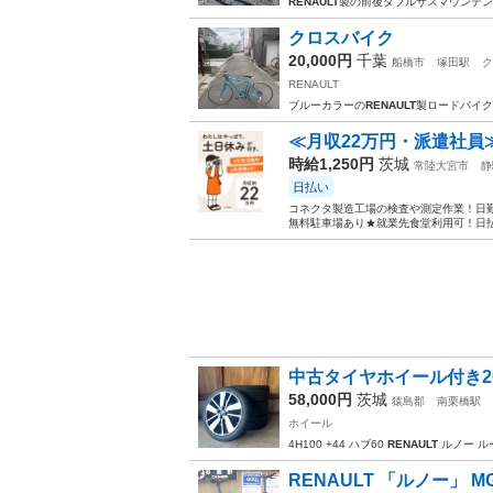
RENAULT
製の前後ダブルサスマウンテン
クロスバイク
20,000円
千葉
船橋市
塚田駅
ク
RENAULT
ブルーカラーの
RENAULT
製ロードバイク
≪月収22万円・派遣社員
時給1,250円
茨城
常陸大宮市
静
日払い
コネクタ製造工場の検査や測定作業！日勤
無料駐車場あり★就業先食堂利用可！日払
中古タイヤホイール付き20
58,000円
茨城
猿島郡
南栗橋駅
ホイール
4H100 +44 ハブ60
RENAULT
ルノー ル
RENAULT 「ルノー」 MG-F