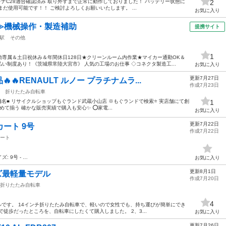
レナC28適合確認済み 取り外すまで正常に動作しておりました！ バッテリー状態に
2
だまだ使用可能です！！ ご検討よろしくお願いいたします。 ...
お気に入り
≫機械操作・製造補助
提携サイト
駅
その他
1
専属＆土日祝休み＆年間休日128日★クリーンルーム内作業★マイカー通勤OK＆
い制度あり！《茨城県常陸大宮市》 人気の工場のお仕事 ◇コネクタ製造工...
お気に入り
更新7月27日
🔥RENAULT ルノー プラチナムラ...
作成7月23日
折りたたみ自転車
舗名■ リサイクルショップもぐランド武蔵小山店 ※もぐランドで検索⭐ 実店舗にて創
1
めて揃う 確かな販売実績で購入も安心✨ ⭕家電...
お気に入り
更新7月22日
カート 9号
作成7月22日
ート
イズ: 9号 - …
お気に入り
更新8月1日
ズ最軽量モデル
作成7月20日
折りたたみ自転車
4
デルです。 14インチ折りたたみ自転車で、軽いので女性でも、持ち運びが簡単にでき
徒歩だったところを、自転車にしたくて購入しました。 2、3...
お気に入り
更新7月26日