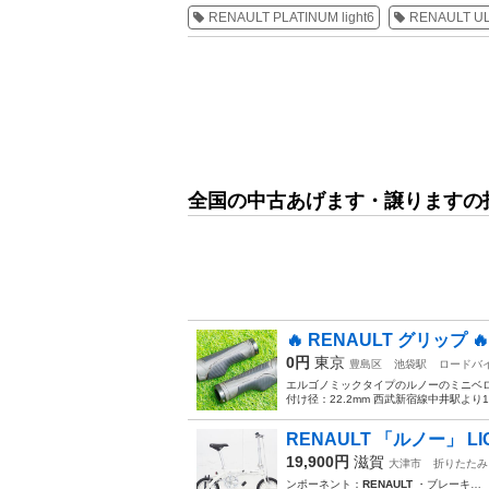
RENAULT PLATINUM light6
RENAULT ULT
全国の中古あげます・譲りますの
🔥 RENAULT グリップ 🔥
0円
東京
豊島区
池袋駅
ロードバ
エルゴノミックタイプのルノーのミニベ
付け径：22.2mm 西武新宿線中井駅よ
RENAULT 「ルノー」 LIGH
19,900円
滋賀
大津市
折りたたみ
ンポーネント：
RENAULT
・ブレーキ… 