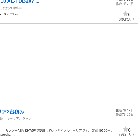
 AL-FDB207 ...
作成7月20日
りたたみ自転車
LT
(ルノー) L…
6
お気に入り
更新7月19日
リア2台積み
作成7月19日
沼駅
キャリア、ラック
6
 カングーABA-KHW5Fで使用していたサイクルキャリアです。 定価49500円。
ssory/kan...
お気に入り