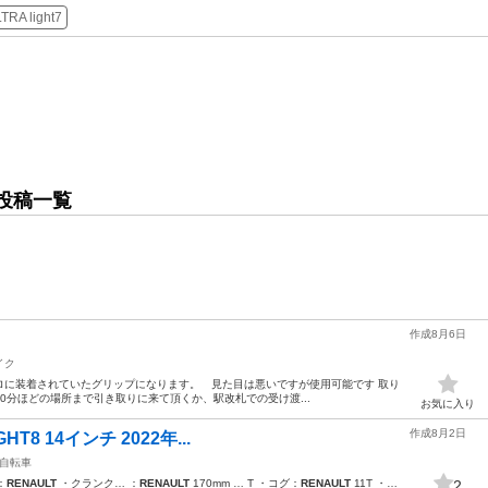
RA light7
投稿一覧
作成8月6日
イク
ロに装着されていたグリップになります。 見た目は悪いですが使用可能です 取り
り10分ほどの場所まで引き取りに来て頂くか、駅改札での受け渡...
お気に入り
作成8月2日
T8 14インチ 2022年...
自転車
：
RENAULT
・クランク… ：
RENAULT
170mm … T ・コグ：
RENAULT
11T ・…
2