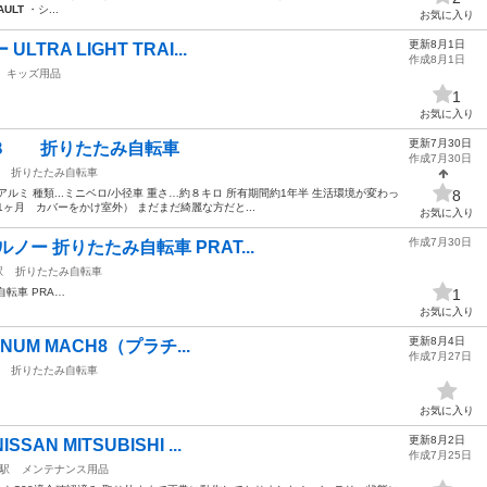
AULT
・シ...
お気に入り
更新8月1日
TRA LIGHT TRAI...
作成8月1日
キッズ用品
1
お気に入り
更新7月30日
イト８ 折りたたみ自転車
作成7月30日
折りたたみ自転車
..アルミ 種類...ミニベロ/小径車 重さ…約８キロ 所有期間約1年半 生活環境が変わっ
8
ヶ月 カバーをかけ室外） まだまだ綺麗な方だと...
お気に入り
作成7月30日
ルノー 折りたたみ自転車 PRAT...
駅
折りたたみ自転車
転車 PRA…
1
お気に入り
更新8月4日
INUM MACH8（プラチ...
作成7月27日
折りたたみ自転車
お気に入り
更新8月2日
AN MITSUBISHI ...
作成7月25日
駅
メンテナンス用品