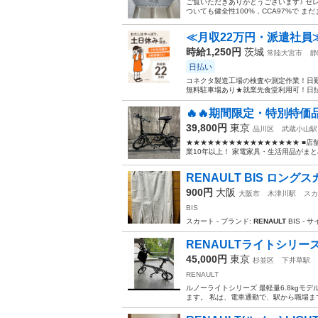
ご覧いただきありがとうございます♪ セ
ついても健全性100%，CCA97%で ま
≪月収22万円・派遣社員
時給1,250円
茨城
常陸大宮市
静
日払い
コネクタ製造工場の検査や測定作業！日勤
無料駐車場あり★就業先食堂利用可！日払
🔥🔥期間限定・特別特価品
39,800円
東京
品川区
武蔵小山駅
★★★★★★★★★★★★★★★★ ■店
業10年以上！ 家電家具・生活用品がまと
RENAULT BIS ロングス
900円
大阪
大阪市
木津川駅
スカ
BIS
スカート - ブランド:
RENAULT
BIS - サ
RENAULTライトシリー
45,000円
東京
杉並区
下井草駅
RENAULT
ルノーライトシリーズ 最軽量6.8kgモ
ます。 私は、電車通勤で、駅から職場まで