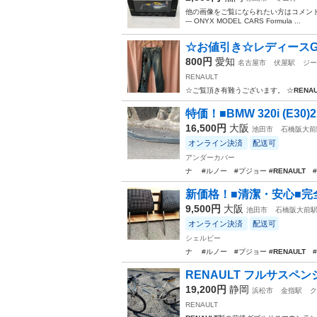
他の画像をご覧になられたい方はコメントください。 
--- ONYX MODEL CARS Formula ...
☆お値引き☆レディースGパ
800円
愛知
名古屋市
伏屋駅
ジー
RENAULT
☆ご覧頂き有難うございます。 ☆
RENAU
特価！■BMW 320i (E3
16,500円
大阪
池田市
石橋阪大前
オンライン決済
配送可
アンダーカバー
ナ #ルノー #プジョー #
RENAULT
#P
新価格！■清潔・安心■完全洗浄
9,500円
大阪
池田市
石橋阪大前
オンライン決済
配送可
シェルビー
ナ #ルノー #プジョー #
RENAULT
#P
RENAULT フルサスペ
19,200円
静岡
浜松市
金指駅
ク
RENAULT