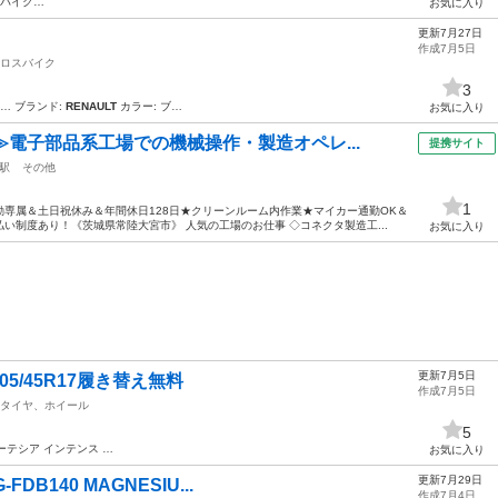
バイク…
お気に入り
更新7月27日
作成7月5日
ロスバイク
3
… ブランド:
RENAULT
カラー: ブ…
お気に入り
≫電子部品系工場での機械操作・製造オペレ...
提携サイト
駅
その他
1
専属＆土日祝休み＆年間休日128日★クリーンルーム内作業★マイカー通勤OK＆
い制度あり！《茨城県常陸大宮市》 人気の工場のお仕事 ◇コネクタ製造工...
お気に入り
更新7月5日
5/45R17履き替え無料
作成7月5日
タイヤ、ホイール
5
ーテシア インテンス …
お気に入り
更新7月29日
DB140 MAGNESIU...
作成7月4日