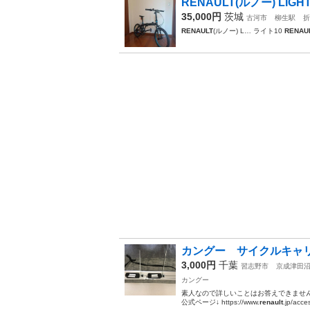
RENAULT(ルノー) LIGHT10
35,000円
茨城
古河市
柳生駅
折
RENAULT
(ルノー) L… ライト10
RENAU
カングー サイクルキャ
3,000円
千葉
習志野市
京成津田
カングー
素人なので詳しいことはお答えできません。
公式ページ↓ https://www.
renault
.jp/acce