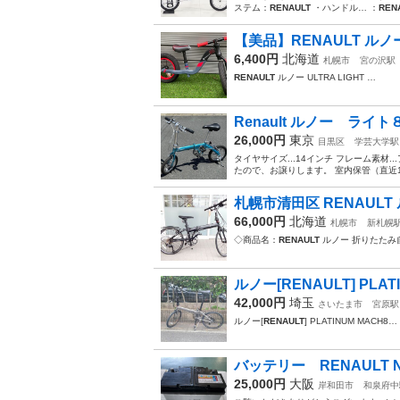
ステム：
RENAULT
・ハンドル… ：
REN
【美品】RENAULT ルノー UL
6,400円
北海道
札幌市
宮の沢駅
RENAULT
ルノー ULTRA LIGHT …
Renault ルノー ラ
26,000円
東京
目黒区
学芸大学駅
タイヤサイズ...14インチ フレーム素材.
たので、お譲りします。 室内保管（直近1
札幌市清田区 RENAULT 
66,000円
北海道
札幌市
新札幌
◇商品名：
RENAULT
ルノー 折りたたみ自
ルノー[RENAULT] PLAT
42,000円
埼玉
さいたま市
宮原駅
ルノー[
RENAULT
] PLATINUM MACH8…
バッテリー RENAULT NISS
25,000円
大阪
岸和田市
和泉府中