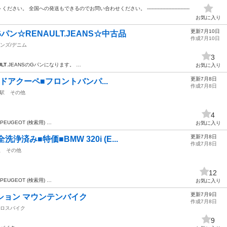
全国への発送もできるのでお問い合わせください。 ----------------------------
お気に入り
更新7月10日
ン☆RENAULT.JEANS☆中古品
作成7月10日
ンズ/デニム
3
LT
.JEANSのGパンになります。 …
お気に入り
更新7月8日
0)2ドアクーペ■フロントバンパ...
作成7月8日
駅
その他
4
EUGEOT (検索用) …
お気に入り
更新7月8日
済み■特価■BMW 320i (E...
作成7月8日
駅
その他
12
EUGEOT (検索用) …
お気に入り
更新7月9日
ンション マウンテンバイク
作成7月8日
ロスバイク
9