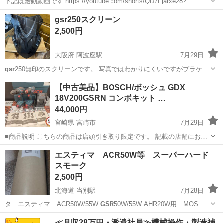
下記は始動動画です https://youtube.com/shorts/QD7Fjarxe28?
si=1ssU_9vUZLACM3Hi カード払い可能 ローン可能 車体番号
大阪
堺市
綾ノ町駅
スズキ
GSR
gsr250スクリーン
LC6GJ55D001110825☆ ...
2,500円
大阪府 阿波座駅
7月29日
gsr
250無印のスクリーンです。 写真ではわかりにくいですがブラケッ
トにスクリーンを取り付ける際に取り付けネジのトルクをキツく締め
大阪
大阪市
阿波座駅
スズキ
【中古美品】BOSCH/ボッシュ GDX
しまいスクリーンにヒビが入ってます(４枚目写真) 私はこの状態で1年
18V200GSRN コンボキット …
半ほど使用していましたが...
44,000円
宮崎県 宮崎市
7月29日
■商品説明 こちらの商品は店頭引き取り限定です。 記載の店舗にお引
き取りに来られる方のみご連絡をお願いいたします。 ◆ハンズクラフ
宮崎
宮崎市
その他
18V
エスティマ ACR50W等 スーパーハード
ト宮崎新名爪店 〒880-0124宮崎県宮崎市新名爪1438-2 ...
スモーク
2,500円
北海道 当別駅
7月28日
タ エスティマ ACR50W/55W
GSR
50W/55W AHR20W用 MOS…
北海道
石狩郡
当別駅
内装、インテリア
≪月収28万円・派遣社員≫機械操作・製造補