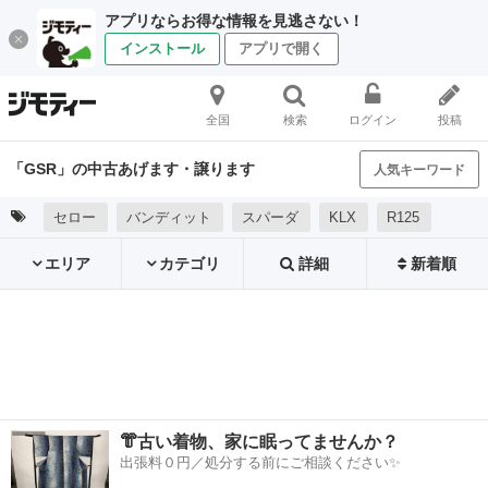
アプリならお得な情報を見逃さない！
インストール
アプリで開く
全国
検索
ログイン
投稿
「GSR」の中古あげます・譲ります
人気キーワード
セロー
バンディット
スパーダ
KLX
R125
エリア
カテゴリ
詳細
新着順
👘古い着物、家に眠ってませんか？
出張料０円／処分する前にご相談ください✨