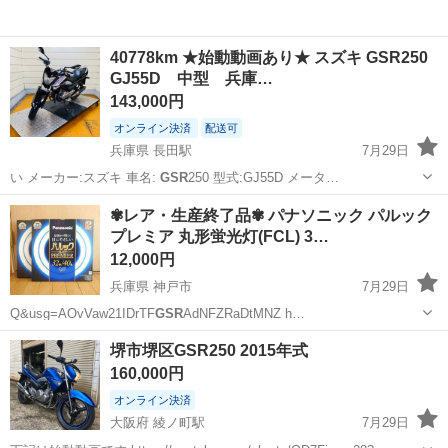
40778km ★始動動画あり★ スズキ GSR250
GJ55D 中型 兵庫…
143,000円
オンライン決済
配送可
兵庫県 長田駅
7月29日
い メーカー:スズキ 車名:
GSR
250 型式:GJ55D メータ…
兵庫
神戸市
長田駅
スズキ
GSR
✾レア・生産終了品✾ パナソニック パルック
プレミア 丸形蛍光灯(FCL) 3…
12,000円
兵庫県 神戸市
7月29日
Q&usg=AOvVaw21IDrTF
GSR
AdNFZRaDtMNZ h…
兵庫
神戸市
照明器具
堺市堺区GSR250 2015年式
160,000円
オンライン決済
大阪府 綾ノ町駅
7月29日