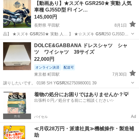
神奈川
相模原市
南橋本駅
スズキ
KITACO
【動画あり】★スズキ GSR250★ 実動 人気
車種 GJ55D型 FI イン…
145,000円
長野県 平田駅
8月1日
品】 ★スズキ
GSR
250★ 実動 人… 】 ★☆スズキ
GSR
250 GJ55D…
・車種 スズキ
GSR
250 ・車体番…
長野
松本市
平田駅
スズキ
GSR
DOLCE&GABBANA ドレスシャツ シャ
ツ ワイシャツ 39サイズ
22,000円
オンライン決済
配送可
東京都 町田駅
7月30日
譲りしたいです。 0198 SH Y
GSR
262750980001 39
東京
町田市
町田駅
シャツ
着物の処分にお困りではありませんか？💡
出張料０円／処分する前にご相談ください✨
Ad
バイセル
≪月収28万円・派遣社員≫機械操作・製造補
助