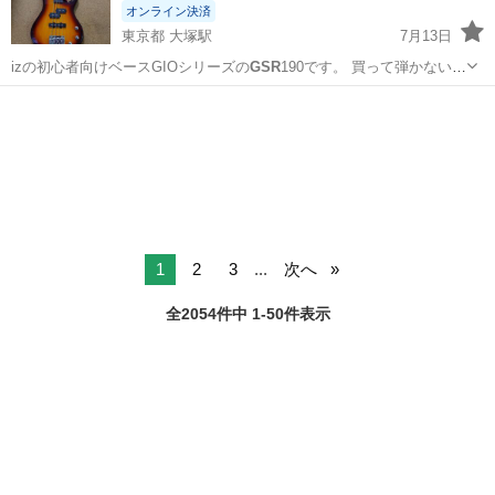
オンライン決済
東京都 大塚駅
7月13日
izの初心者向けベースGIOシリーズの
GSR
190です。 買って弾かないま
ま放置…
東京
豊島区
大塚駅
弦楽器、ギター
GSR
1
2
3
...
次へ
全2054件中 1-50件表示