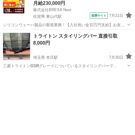
月給230,000円
株式会社BREXA Next
7月21日
提携サイト
佐賀県 東山代駅
シリコンウェーハ製品の製造業務！【入社祝い金10万円支給】お友達
やカップルとの応募OK◎年間休日129日＆休出なしでプライベート充
佐賀
伊万里市
東山代駅
その他
トライトン スタイリングバー 直接引取
実♪業務はクリーンルームで快適作業◎自社正社員登用制度あり★1食
8,000円
300円～の格安食堂あり！《佐...
埼玉県 本庄駅
7月30日
三菱トライトン
GSR
グレードについているスタイリングバーで…
埼玉
本庄市
本庄駅
外装、車外用品
トライトン