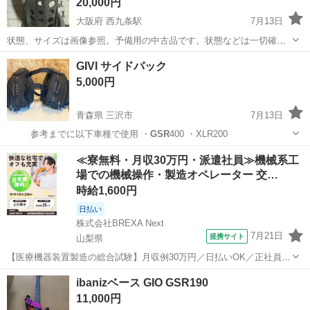
20,000円
大阪府 西九条駅
7月13日
状態、サイズは画像参照。予備用の中古品です。状態などは一切確認
してませんので、修理、メンテできる方、部品どり前提のかたをお勧
大阪
大阪市
西九条駅
その他
gsr
GIVI サイドバック
めします。詳細質問への要望には応じかねますので、神経質な方はご
5,000円
遠慮ください。 下記、ご理解の上ご遵...
青森県 三沢市
7月13日
参考までに以下車種で使用 ・
GSR
400 ・XLR200
青森
三沢市
その他
サイドバック
≪寮無料・月収30万円・派遣社員≫機械系工
場での機械操作・製造オペレーター 交…
時給1,600円
日払い
株式会社BREXA Next
7月21日
提携サイト
山梨県
【医療機器装置製造の総合試験】月収例30万円／日払いOK／正社員登
用制度あり／マイカー通勤OK！無料駐車場完備！《山梨県南都留郡》
山梨
その他
ibanizベース GIO GSR190
人気の工場のお仕事 ◇医療機器装置製造の総合試験◇ 医療機器装置
11,000円
(MRIなど)の製造を行...