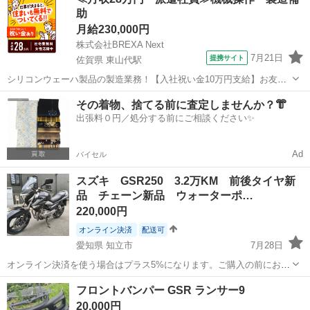
助
月給230,000円
株式会社BREXA Next
7月21日
提携サイト
佐賀県 東山代駅
シリコンウェーハ製品の製造業務！【入社祝い金10万円支給】お友達
やカップルとの応募OK◎年間休日129日＆休出なしでプライベート充
佐賀
伊万里市
東山代駅
その他
その着物、捨てる前に査定しませんか？👘
実♪業務はクリーンルームで快適作業◎自社正社員登用制度あり★1食
出張料０円／処分する前にご相談ください✨
300円～の格安食堂あり！《佐...
Ad
バイセル
スズキ GSR250 3.2万KM 前後タイヤ新
品 チェーン新品 ウォーターポ…
220,000円
オンライン決済
配送可
愛知県 知立市
7月28日
オンライン決済を使う場合はプラス5%になります。ご購入の前にお声
掛けください。 登録書類(返納書、譲渡書)とキー(2本)が完備です。 走
愛知
知立市
スズキ
ウォーターポンプ
フロントバンパー GSR ランサー9
行距離が32783KMとなります。走行距離管理システムをチェックで減
20,000円
算歴なしで...