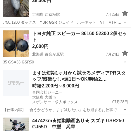
38,500円
京都府 西京極駅
7月25日
.750.1200 ダックス YBR
GSR
ジェイド ホーネット VT VTR …
京都
京都市
西京極駅
ヤマハ
JADE
トヨタ純正 スピーカー 86160-52300 2個セッ
ト
2,000円
北海道 百合が原駅
7月24日
35 GSA33
GSR
50
北海道
札幌市
百合が原駅
カーオーディオ
セット
まずは短期1ヶ月から試せるメディアPRスタ
ッフ/残業なし×週1日〜OK/時給2,…
時給2,200円～8,000円
合同会社ジーニー
大阪府 大阪市
スポンサー：求人ボックス
07月28日
【仕事内容】「合うかどうか、まず試したい」を歓迎するお仕事です
メディアやサービスの魅力をお客様へご案内・ご提案するPRスタッ
アルバイト・パート / 業務委託
44742km★始動動画あり★ スズキ GSR250
フ。3ヶ月の短期からスタートできるので、「いきなり長期は不安…」
GJ55D 中型 兵庫…
という方も気軽に始められます。もちろん長...