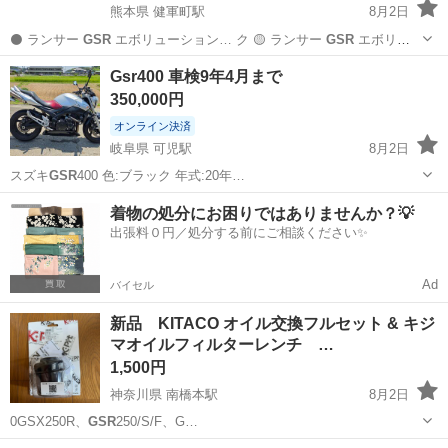
熊本県 健軍町駅
8月2日
⚫️ ランサー
GSR
エボリューション… ク 🟡 ランサー
GSR
エボリュ
ーション… ボリューションⅥ
GSR
／ブルー 【状態… ラックのランサ
熊本
健軍町駅
ミニカー
Gsr400 車検9年4月まで
ー
GSR
エボリューション…
350,000円
オンライン決済
岐阜県 可児駅
8月2日
スズキ
GSR
400 色:ブラック 年式:20年…
岐阜
可児市
可児駅
スズキ
着物の処分にお困りではありませんか？💡
出張料０円／処分する前にご相談ください✨
Ad
バイセル
新品 KITACO オイル交換フルセット & キジ
マオイルフィルターレンチ …
1,500円
神奈川県 南橋本駅
8月2日
0GSX250R、
GSR
250/S/F、G…