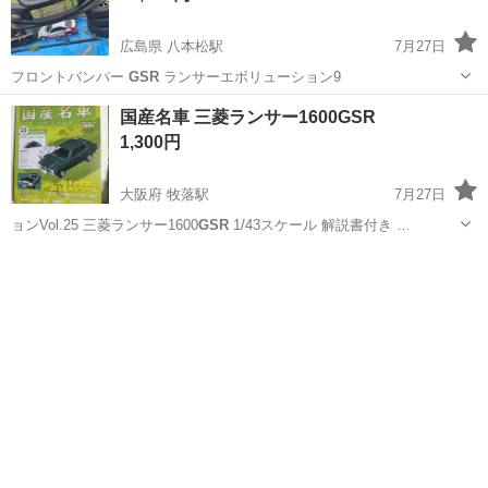
広島県 八本松駅
7月27日
フロントバンパー
GSR
ランサーエボリューション9
広島
東広島市
八本松駅
外装、車外用品
GSR
国産名車 三菱ランサー1600GSR
1,300円
大阪府 牧落駅
7月27日
ョンVol.25 三菱ランサー1600
GSR
1/43スケール 解説書付き …
大阪
箕面市
牧落駅
ミニカー
GSR