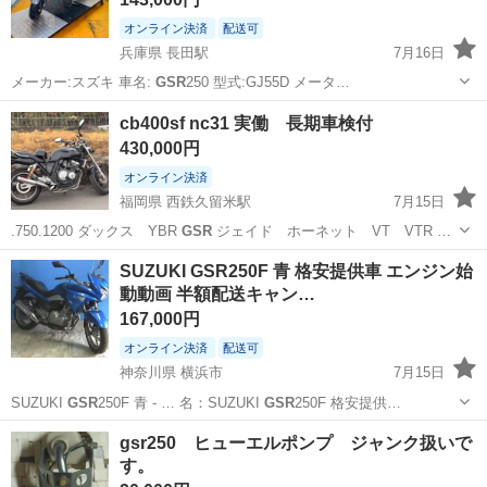
オンライン決済
配送可
兵庫県 長田駅
7月16日
メーカー:スズキ 車名:
GSR
250 型式:GJ55D メータ…
兵庫
神戸市
長田駅
スズキ
GSR
cb400sf nc31 実働 長期車検付
430,000円
オンライン決済
福岡県 西鉄久留米駅
7月15日
.750.1200 ダックス YBR
GSR
ジェイド ホーネット VT VTR …
福岡
久留米市
西鉄久留米駅
ホンダ
SUZUKI GSR250F 青 格安提供車 エンジン始
動動画 半額配送キャン…
167,000円
オンライン決済
配送可
神奈川県 横浜市
7月15日
SUZUKI
GSR
250F 青 - … 名：SUZUKI
GSR
250F 格安提供…
神奈川
横浜市
スズキ
GSR
gsr250 ヒューエルポンプ ジャンク扱いで
す。