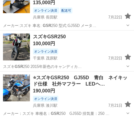
135,000円
オンライン決済
配送可
兵庫県 長田駅
7月22日
メーカー:スズキ 車名:
GSR
250 型式:GJ55D メータ…
兵庫
神戸市
長田駅
スズキ
GSR
スズキGSR250
100,000円
オンライン決済
千葉県 茂原駅
7月22日
スズキ
GSR
250 2015年新色のキャンディカ…
千葉
茂原市
茂原駅
スズキ
GSR
⭐スズキGSR250 GJ55D 青白 ネイキッ
ド仕様 社外マフラー LEDヘ…
190,000円
オンライン決済
兵庫県 湊川駅
7月21日
メーカー：スズキ 車種名：
GSR
250 GJ55D 排気量：250 …
兵庫
神戸市
湊川駅
スズキ
GSR