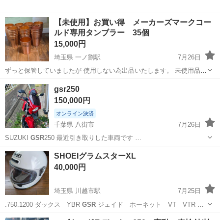
【未使用】お買い得 メーカーズマークコー
ルド専用タンブラー 35個
15,000円
埼玉県 一ノ割駅
7月26日
ずっと保管していましたが 使用しない為出品いたします。 未使用品で
すが箱等なく、裸のままだったので 多少傷はあるかと思います。 気に
埼玉
春日部市
一ノ割駅
食器
メーカーズマーク
gsr250
ならない方。 他のサイトでも出品しているため 取り消す場合がござい
150,000円
ます。...
オンライン決済
千葉県 八街市
7月26日
SUZUKI
GSR
250 最近引き取りした車両です …
千葉
八街市
スズキ
gsr
SHOEIグラムスターXL
40,000円
埼玉県 川越市駅
7月25日
.750.1200 ダックス YBR
GSR
ジェイド ホーネット VT VTR …
埼玉
川越市
川越市駅
バイク
エイプ