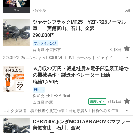
Ad
バイセル
ツヤケシブラックMT25 YZF-R25ノーマル
車 実働富山、石川、金沢
290,000円
オンライン決済
富山県 小矢部市
8月3日
X250RZX-25 ニンジャ VT
GSR
VFR RVF ホーネット ジェイド…
富山
小矢部市
ヤマハ
YZF
≪月収22万円・派遣社員≫電子部品系工場で
の機械操作・製造オペレーター 日勤
時給1,250円
日払い
株式会社BREXA Next
7月21日
提携サイト
茨城県 静駅
コネクタ製造工場の検査や測定作業！日勤専属＆土日祝休み＆年間休
日128日★クリーンルーム内作業★マイカー通勤OK＆無料駐車場あり
茨城
常陸大宮市
静駅
その他
CBR250RホンダMC41AKRAPOVICマフラー
★就業先食堂利用可！日払い制度あり！《茨城県常陸大宮市》 人気の
実働富山、石川、金沢
工場のお仕事 ◇コネクタ製造工...