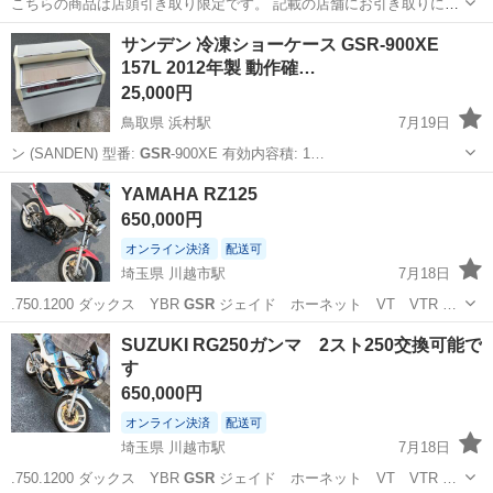
こちらの商品は店頭引き取り限定です。 記載の店舗にお引き取りに来
られる方のみご連絡をお願いいたします。 ◆ハンズクラフト宮崎新名
宮崎
宮崎市
その他
ハンズ
サンデン 冷凍ショーケース GSR-900XE
爪店 〒880-0124宮崎県宮崎市新名爪1438-2 現物確認歓迎！ ...
157L 2012年製 動作確…
25,000円
鳥取県 浜村駅
7月19日
ン (SANDEN) ​型番:
GSR
-900XE ​有効内容積: 1…
鳥取
鳥取市
浜村駅
キッチン家電
サンデン
YAMAHA RZ125
650,000円
オンライン決済
配送可
埼玉県 川越市駅
7月18日
.750.1200 ダックス YBR
GSR
ジェイド ホーネット VT VTR …
埼玉
川越市
川越市駅
ヤマハ
エイプ
SUZUKI RG250ガンマ 2スト250交換可能で
す
650,000円
オンライン決済
配送可
埼玉県 川越市駅
7月18日
.750.1200 ダックス YBR
GSR
ジェイド ホーネット VT VTR …