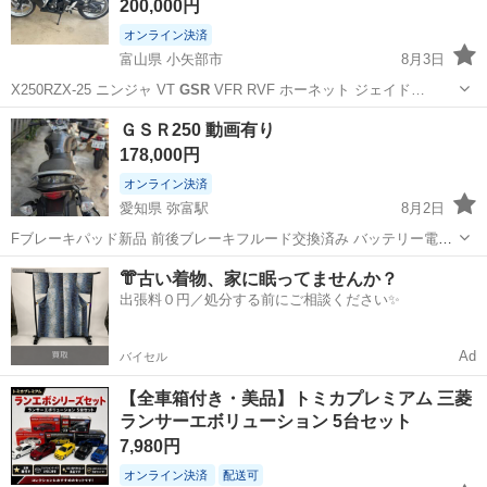
200,000円
オンライン決済
富山県 小矢部市
8月3日
X250RZX-25 ニンジャ VT
GSR
VFR RVF ホーネット ジェイド…
富山
小矢部市
ホンダ
YZF
ＧＳＲ250 動画有り
178,000円
オンライン決済
愛知県 弥富駅
8月2日
Fブレーキパッド新品 前後ブレーキフルード交換済み バッテリー電圧
良好 Fスプロケット16丁に変更（100キロ巡航でもかなり余裕です）
愛知
弥富市
弥富駅
バイク
GSR
👘古い着物、家に眠ってませんか？
タンデムバー欠品でしたので中古取り付け。 ヘッドライトLED、ポジ
出張料０円／処分する前にご相談ください✨
ションLEDに変更 ...
Ad
バイセル
【全車箱付き・美品】トミカプレミアム 三菱
ランサーエボリューション 5台セット
7,980円
オンライン決済
配送可