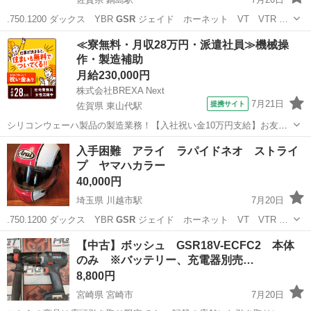
.750.1200 ダックス YBR
GSR
ジェイド ホーネット VT VTR …
佐賀
佐賀市
鍋島駅
ホンダ
GSX
≪寮無料・月収28万円・派遣社員≫機械操
作・製造補助
月給230,000円
株式会社BREXA Next
7月21日
提携サイト
佐賀県 東山代駅
シリコンウェーハ製品の製造業務！【入社祝い金10万円支給】お友達
やカップルとの応募OK◎年間休日129日＆休出なしでプライベート充
佐賀
伊万里市
東山代駅
その他
入手困難 アライ ラパイドネオ ストライ
実♪業務はクリーンルームで快適作業◎自社正社員登用制度あり★1食
プ ヤマハカラー
300円～の格安食堂あり！《佐...
40,000円
埼玉県 川越市駅
7月20日
.750.1200 ダックス YBR
GSR
ジェイド ホーネット VT VTR …
埼玉
川越市
川越市駅
バイク
【中古】ボッシュ GSR18V-ECFC2 本体
のみ ※バッテリー、充電器別売…
8,800円
宮崎県 宮崎市
7月20日