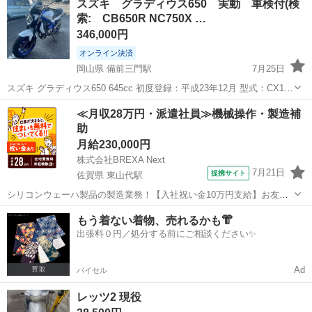
スズキ グラディウス650 実動 車検付(検
索: CB650R NC750X …
346,000円
オンライン決済
岡山県 備前三門駅
7月25日
スズキ グラディウス650 645cc 初度登録：平成23年12月 型式：CX111
原動機：P511 走行距離メーター指示:51,567km(出品時) 車検R8年12月
岡山
岡山市
備前三門駅
スズキ
≪月収28万円・派遣社員≫機械操作・製造補
迄 書類:車検証・記録事項・譲渡証・自賠責保険証 ...
助
月給230,000円
株式会社BREXA Next
7月21日
提携サイト
佐賀県 東山代駅
シリコンウェーハ製品の製造業務！【入社祝い金10万円支給】お友達
やカップルとの応募OK◎年間休日129日＆休出なしでプライベート充
佐賀
伊万里市
東山代駅
その他
もう着ない着物、売れるかも👘
実♪業務はクリーンルームで快適作業◎自社正社員登用制度あり★1食
出張料０円／処分する前にご相談ください✨
300円～の格安食堂あり！《佐...
Ad
バイセル
レッツ2 現役