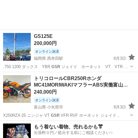
GS125E
200,000円
オンライン決済
福岡県 西牟田駅
8月3日
.750.1200 ダックス YBR
GSR
ジェイド ホーネット VT VTR …
福岡
筑後市
西牟田駅
スズキ
ゼルビス
トリコロールCBR250Rホンダ
MC41MORIWAKIマフラーABS実働富山…
240,000円
オンライン決済
富山県 小矢部市
8月3日
X250RZX-25 ニンジャ VT
GSR
VFR RVF ホーネット ジェイド…
富山
小矢部市
ホンダ
YZF
もう着ない着物、売れるかも👘
出張料０円／処分する前にご相談ください✨