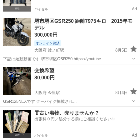
Ad
バイセル
堺市堺区GSR250 距離7975キロ 2015年モ
デル
300,000円
オンライン決済
大阪府 綾ノ町駅
8月5日
下記は始動動画です 堺市堺区
GSR
250 https://youtube…
大阪
堺市
綾ノ町駅
スズキ
GSR
交換希望
80,000円
大阪府 今里駅
8月4日
GSR
125NEXです グーバイク掲載され…
大阪
大阪市
今里駅
スズキ
エンジン
👘古い着物、売りませんか？
出張料０円／処分する前にご相談ください✨
Ad
バイセル