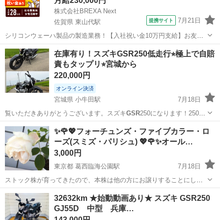
月給230,000円
株式会社BREXA Next
7月21日
提携サイト
佐賀県 東山代駅
シリコンウェーハ製品の製造業務！【入社祝い金10万円支給】お友達
やカップルとの応募OK◎年間休日129日＆休出なしでプライベート充
佐賀
伊万里市
東山代駅
その他
在庫有り！スズキGSR250低走行⭐︎極上で自賠
実♪業務はクリーンルームで快適作業◎自社正社員登用制度あり★1食
責もタップリ⭐︎宮城から
300円～の格安食堂あり！《佐...
220,000円
オンライン決済
宮城県 小牛田駅
7月18日
覧いただきありがとうございます。スズキ
GSR
250になります！250cc
で車検もな…
宮城
遠田郡
小牛田駅
スズキ
✨🌹💖フォーチュンズ・ファイブカラー・ロ
ーズ(スミズ・パリシュ) 💖🌹✨オール…
3,000円
東京都 葛西臨海公園駅
7月18日
ストック株が育ってきたので、本株は他の方にお譲りすることにしま
した。 普通のお店ではあまり売っていない、珍しい品種だと思います
東京
江戸川区
葛西臨海公園駅
家庭用品
植物
32632km ★始動動画あり★ スズキ GSR250
☆ 現在(7/18)花は付いていません。 出来たらバラ好きな方・この品種
GJ55D 中型 兵庫…
に思い入れがある...
143,000円