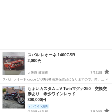
スバル レオーネ 1400GSR
2,000円
大阪府 箕面市
7月21日
スバル レオーネ coupe 1400
GSR
長期保管品になりますので、箱、取
説、…
大阪
箕面市
模型、プラモデル
童友社
ちょいカスタム…V-Twinマグナ250 交換交
渉あり 希少ワインレッド
300,000円
オンライン決済
佐賀県 鍋島駅
7月20日