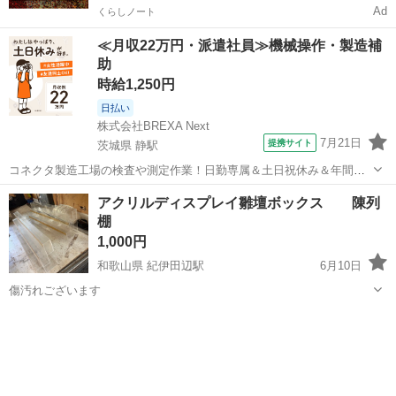
Ad
くらしノート
≪月収22万円・派遣社員≫機械操作・製造補
助
時給1,250円
日払い
株式会社BREXA Next
7月21日
提携サイト
茨城県 静駅
コネクタ製造工場の検査や測定作業！日勤専属＆土日祝休み＆年間休
日128日★クリーンルーム内作業★マイカー通勤OK＆無料駐車場あり
茨城
常陸大宮市
静駅
その他
アクリルディスプレイ雛壇ボックス 陳列
★就業先食堂利用可！日払い制度あり！《茨城県常陸大宮市》 人気の
棚
工場のお仕事 ◇コネクタ製造工...
1,000円
和歌山県 紀伊田辺駅
6月10日
傷汚れございます
和歌山
田辺市
紀伊田辺駅
オフィス用家具
雛壇