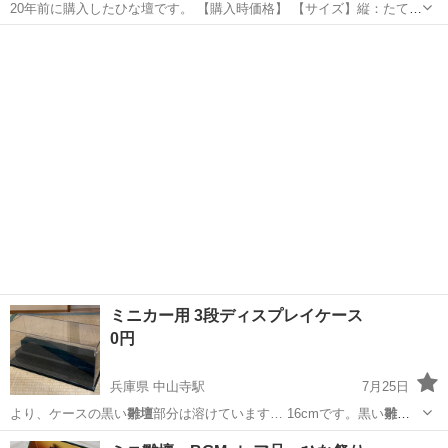
20年前に購入したひな壇です。 【購入時価格】 【サイズ】縦：たて
56cm、横：68cm、奥行き：◯cm （大体です） 【傷などの状態】と
沖縄
那覇市
プロジェクター、ホームシアター
状態
くに目立った傷はありません。 【アピールポイント】状態はいいので
まだまだ使えます！ ...
ミニカー用 3段ディスプレイケース
0円
兵庫県 中山寺駅
7月25日
より、ケースの黒い
雛壇
部分は溶けています… 16cmです。黒い
雛壇
は一体型なので取り…
兵庫
宝塚市
中山寺駅
おもちゃ