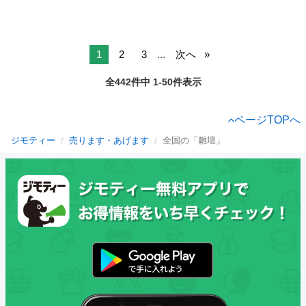
1
2
3
...
次へ
全442件中 1-50件表示
ページTOPへ
ジモティー
売ります・あげます
全国の「雛壇」