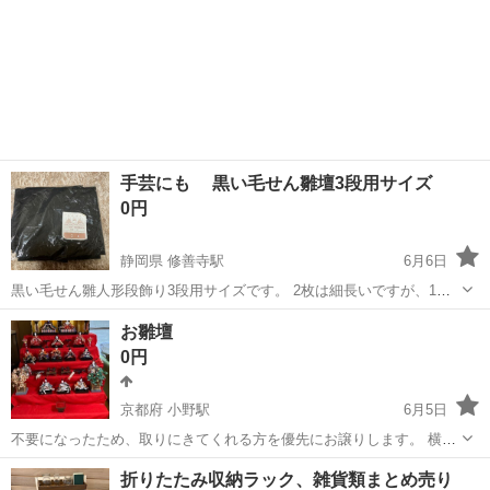
手芸にも 黒い毛せん雛壇3段用サイズ
0円
静岡県 修善寺駅
6月6日
黒い毛せん雛人形段飾り3段用サイズです。 2枚は細長いですが、1枚
は結構大きなサイズです フエルト生地のようなものなので、手芸等が
静岡
伊豆市
修善寺駅
その他
いただき
お雛壇
お好きな方には利用できるのではないかと思います。 中古にご理解い
0円
ただき、神経質な方はお断りしま...
京都府 小野駅
6月5日
不要になったため、取りにきてくれる方を優先にお譲りします。 横幅
90センチ、高さ92センチ奥行き115センチで、七段です 段はある程度
京都
京都市
小野駅
その他
雛壇
折りたたみ収納ラック、雑貨類まとめ売り
分解できます(写真あり) 古いので髪抜けなどもあります。