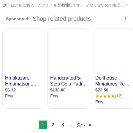
20年ほど前に購入したスチール製
雛壇
段です。 かなり古いので御理解
頂ける方…
福岡
北九州市
本城駅
ひな人形
雛壇
1
2
3
...
次へ