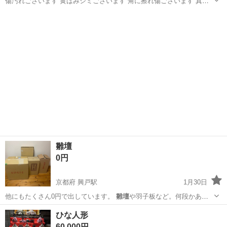
傷汚れございます 黄ばみシミございます 角に擦れ傷ございます 真ん
中の下の金のつまみがオルゴールになっていて、回すと「うれしいひ
和歌山
田辺市
稲原駅
ひな人形
オルゴール
な祭り」の曲が流れます サイズ約55cm×47cm×75cm
雛壇
0円
京都府 興戸駅
1月30日
他にもたくさん0円で出しています。
雛壇
や羽子板など。何段かある
そこそこのサイ…
京都
京田辺市
興戸駅
その他
雛壇
ひな人形
60,000円