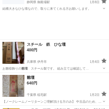
静岡県 御殿場駅
1月8日
結構大きなひな壇なので、取りに来てくれる方お願いします。
静岡
御殿場市
御殿場駅
ひな人形
雛壇
スチール 鉄 ひな壇
400円
兵庫県 伊丹市
1月4日
お雛様飾りの
雛壇
スチール製です。 組み立ては確認して…
兵庫
伊丹市
その他
ひな壇
雛壇
640円
千葉県 稲毛駅
1月2日
【ノークレームノーリターンご理解頂ける方のみ】 中古品のため、ご
理解がある方のみの取引とさせていただきます。
千葉
千葉市
稲毛駅
子供用品
雛壇