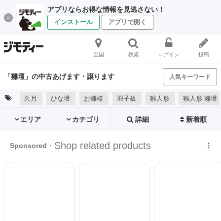
アプリならお得な情報を見逃さない！
インストール
アプリで開く
全国
検索
ログイン
投稿
「雛壇」の中古あげます・譲ります
人気キーワード
久月
ひな壇
お雛様
羽子板
雛人形
雛人形 雛壇
エリア
カテゴリ
詳細
新着順