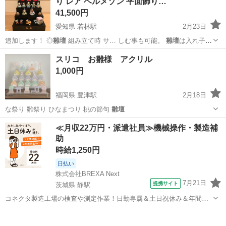
り レア ベルメゾン 平面飾り…
41,500円
愛知県 若林駅
2月23日
追加します！ ◎
雛壇
組み立て時 サ… しむ事も可能。
雛壇
は入れ子式
になって…
愛知
豊田市
若林駅
年中行事用品
お雛様
スリコ お雛様 アクリル
1,000円
福岡県 豊津駅
2月18日
な祭り 雛祭り ひなまつり 桃の節句
雛壇
福岡
京都郡
豊津駅
年中行事用品
お雛様
≪月収22万円・派遣社員≫機械操作・製造補
助
時給1,250円
日払い
株式会社BREXA Next
7月21日
提携サイト
茨城県 静駅
コネクタ製造工場の検査や測定作業！日勤専属＆土日祝休み＆年間休
日128日★クリーンルーム内作業★マイカー通勤OK＆無料駐車場あり
茨城
常陸大宮市
静駅
その他
★就業先食堂利用可！日払い制度あり！《茨城県常陸大宮市》 人気の