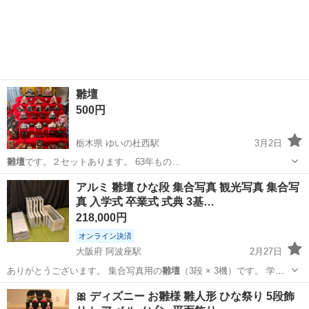
雛壇
500円
栃木県 ゆいの杜西駅
3月2日
雛壇
です。２セットあります。 63年もの…
栃木
宇都宮市
ゆいの杜西駅
その他
雛壇
アルミ 雛壇 ひな段 集合写真 観光写真 集合写
真 入学式 卒業式 式典 3基…
218,000円
オンライン決済
大阪府 阿波座駅
2月27日
ありがとうございます。 集合写真用の
雛壇
（3段 × 3機）です。 学
校・保育園…
大阪
大阪市
阿波座駅
その他
雛壇
🎀 ディズニー お雛様 雛人形 ひな祭り 5段飾