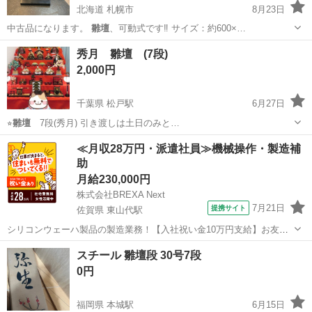
北海道 札幌市
8月23日
中古品になります。
雛壇
、可動式です‼︎ サイズ：約600×…
北海道
札幌市
その他
ディスプレイ
秀月 雛壇 (7段)
2,000円
千葉県 松戸駅
6月27日
⭐︎
雛壇
7段(秀月) 引き渡しは土日のみと…
千葉
松戸市
松戸駅
年中行事用品
雛壇
≪月収28万円・派遣社員≫機械操作・製造補
助
月給230,000円
株式会社BREXA Next
7月21日
提携サイト
佐賀県 東山代駅
シリコンウェーハ製品の製造業務！【入社祝い金10万円支給】お友達
やカップルとの応募OK◎年間休日129日＆休出なしでプライベート充
佐賀
伊万里市
東山代駅
その他
スチール 雛壇段 30号7段
実♪業務はクリーンルームで快適作業◎自社正社員登用制度あり★1食
0円
300円～の格安食堂あり！《佐...
福岡県 本城駅
6月15日