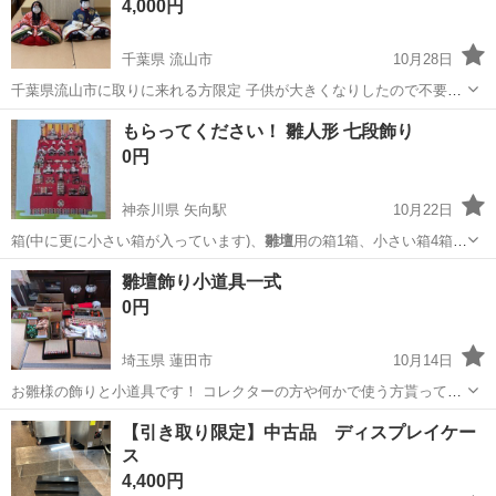
4,000円
千葉県 流山市
10月28日
千葉県流山市に取りに来れる方限定 子供が大きくなりしたので不要に
なりました 購入時30万のいいものです 大切にしてくださる方、引き継
千葉
流山市
ひな人形
雛壇
もらってください！ 雛人形 七段飾り
いでください
0円
神奈川県 矢向駅
10月22日
箱(中に更に小さい箱が入っています)、
雛壇
用の箱1箱、小さい箱4箱に
なります。 …
神奈川
横浜市
矢向駅
年中行事用品
雛人形
雛壇飾り小道具一式
0円
埼玉県 蓮田市
10月14日
お雛様の飾りと小道具です！ コレクターの方や何かで使う方貰ってく
ださい！ お値段ご提示いただけるとありがたいです！
埼玉
蓮田市
模型、プラモデル
小道具
【引き取り限定】中古品 ディスプレイケー
ス
4,400円