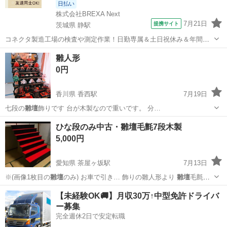
日払い
株式会社BREXA Next
7月21日
提携サイト
茨城県 静駅
コネクタ製造工場の検査や測定作業！日勤専属＆土日祝休み＆年間休
日128日★クリーンルーム内作業★マイカー通勤OK＆無料駐車場あり
茨城
常陸大宮市
静駅
その他
雛人形
★就業先食堂利用可！日払い制度あり！《茨城県常陸大宮市》 人気の
0円
工場のお仕事 ◇コネクタ製造工...
香川県 香西駅
7月19日
七段の
雛壇
飾りです 台が木製なので重いです。 分…
香川
高松市
香西駅
ひな人形
ひな段のみ中古・雛壇毛氈7段木製
5,000円
愛知県 茶屋ヶ坂駅
7月13日
※(画像1枚目の
雛壇
のみ) お車で引き… 飾りの雛人形より
雛壇
毛氈の
み出品です。… ますが今回は7段の
雛壇
のみです。 最上段…
愛知
名古屋市
茶屋ヶ坂駅
子供用品
雛壇
【未経験OK🚚】月収30万↑中型免許ドライバ
ー募集
完全週休2日で安定転職