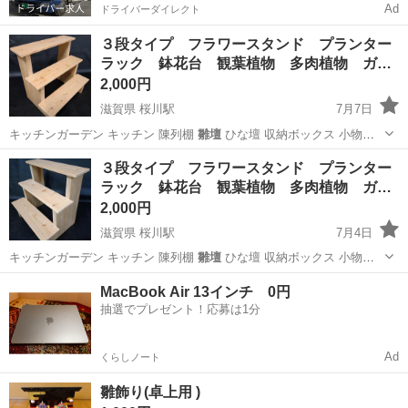
Ad
ドライバーダイレクト
３段タイプ フラワースタンド プランター
ラック 鉢花台 観葉植物 多肉植物 ガ…
2,000円
滋賀県 桜川駅
7月7日
キッチンガーデン キッチン 陳列棚
雛壇
ひな壇 収納ボックス 小物置
き
滋賀
東近江市
桜川駅
インテリア雑貨/小物
多肉植物
３段タイプ フラワースタンド プランター
ラック 鉢花台 観葉植物 多肉植物 ガ…
2,000円
滋賀県 桜川駅
7月4日
キッチンガーデン キッチン 陳列棚
雛壇
ひな壇 収納ボックス 小物置
き
滋賀
東近江市
桜川駅
インテリア雑貨/小物
多肉植物
MacBook Air 13インチ 0円
抽選でプレゼント！応募は1分
Ad
くらしノート
雛飾り(卓上用 )