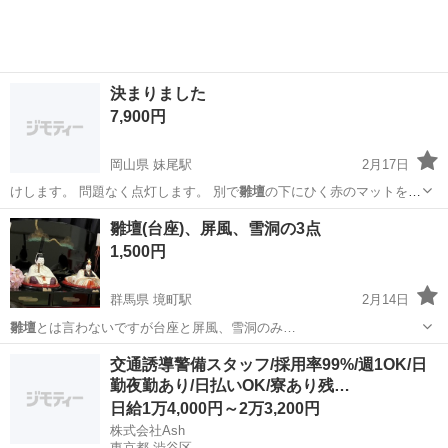
工場のお仕事 ◇コネクタ製造工...
決まりました
7,900円
岡山県 妹尾駅
2月17日
けします。 問題なく点灯します。 別で
雛壇
の下にひく赤のマットをお
つけします。 …
岡山
岡山市
妹尾駅
その他
お雛様
雛壇(台座)、屏風、雪洞の3点
1,500円
群馬県 境町駅
2月14日
雛壇
とは言わないですが台座と屏風、雪洞のみ…
群馬
伊勢崎市
境町駅
年中行事用品
雛壇
交通誘導警備スタッフ/採用率99%/週1OK/日
勤夜勤あり/日払いOK/寮あり残…
日給1万4,000円～2万3,200円
株式会社Ash
東京都 渋谷区