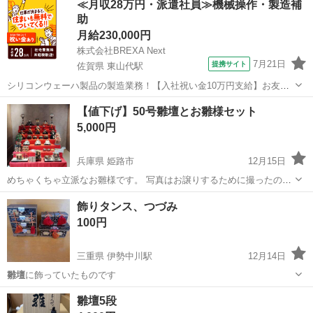
≪月収28万円・派遣社員≫機械操作・製造補
助
月給230,000円
株式会社BREXA Next
7月21日
提携サイト
佐賀県 東山代駅
シリコンウェーハ製品の製造業務！【入社祝い金10万円支給】お友達
やカップルとの応募OK◎年間休日129日＆休出なしでプライベート充
佐賀
伊万里市
東山代駅
その他
【値下げ】50号雛壇とお雛様セット
実♪業務はクリーンルームで快適作業◎自社正社員登用制度あり★1食
5,000円
300円～の格安食堂あり！《佐...
兵庫県 姫路市
12月15日
めちゃくちゃ立派なお雛様です。 写真はお譲りするために撮ったの
で、完成までいってませんが、多分新品で買ったらとてつもない金額
兵庫
姫路市
ひな人形
お雛様
飾りタンス、つづみ
だと思います。一般家庭でも飾れますが、片付ける場所に余裕のある
100円
方にオススメします。 引き取りをお願い...
三重県 伊勢中川駅
12月14日
雛壇
に飾っていたものです
三重
松阪市
伊勢中川駅
その他
つづみ
雛壇5段