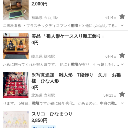
2,000円
福島県 五百川駅
6月4日
ニ黒板看板 ・プラスチックディスプレイ
雛壇
7つ 他にも出品してるの
でまとめ引き…
福島
本宮市
五百川駅
その他
ラック
美品 「雛人形ケース入り親王飾り」
0円
岐阜県 鵜沼駅
6月4日
ために贈ってくれた雛人形です。 他にも
雛壇
が有り、引っ越しをして
両方飾る場所がな…
岐阜
各務原市
鵜沼駅
ひな人形
※写真追加 雛人形 7段飾り 久月 お雛
様 ひな人形
0円
北海道 当別駅
5月23日
ります。 5枚目、
雛壇
ですが箱に経年劣化… があるのと、中身の
雛壇
の骨組み（木目模様…
北海道
石狩郡
当別駅
年中行事用品
雛人形
スリコ ひなまつり
3,850円
オンライン決済