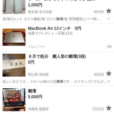
1,000円
東京都 氷川台駅
8月9日
扉2枚1セット ガラス棚板2枚 ガラス
雛壇
2枚 専用棚受けバー4本
【！！ガラ…
東京
練馬区
氷川台駅
収納家具
MacBook Air 13インチ 0円
抽選でプレゼント！応募は1分
Ad
くらしノート
８月で処分 雛人形の雛壇(3段)
0円
岡山県 弥生駅
8月6日
欲しい方どうそ。 スチール製の３段
雛壇
です。 スクラップにでもどう
ぞ！ 希望…
岡山
倉敷市
弥生駅
年中行事用品
雛壇
雛壇
5,000円
沖縄県 那覇市
7月27日