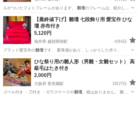
ルがついたフォトフレームがあります。
雛壇
のフレームは、処分しま
した。
石川
金沢市
金沢駅
インテリア雑貨/小物
雛人形
【最終値下げ】雛壇 七段飾り用 愛宝作 ひな
壇 赤布付き
5,120円
福井県 越前開発駅
4月6日
ブランド愛宝作の
雛壇
です。 重厚感があり、しっかりした作り…
福井
福井市
越前開発駅
年中行事用品
雛壇
ひな祭り用の雛人形（男雛・女雛セット） 高
級毛はたき付き
2,000円
大阪府 香里園駅
3月27日
ゴール付き ・刀付き ・ガラスケースや
雛壇
、箱はありません。 雛人
形 親王飾り…
大阪
寝屋川市
香里園駅
ひな人形
雛人形