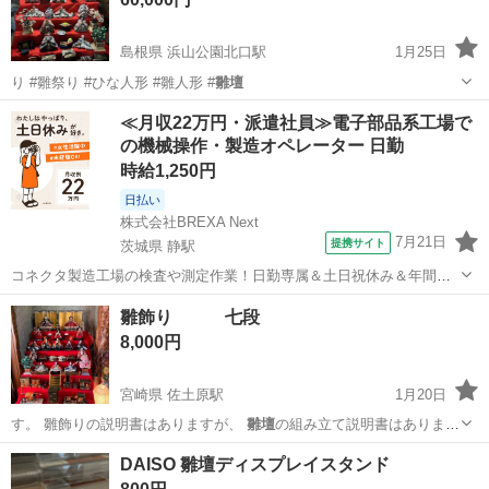
島根県 浜山公園北口駅
1月25日
り #雛祭り #ひな人形 #雛人形 #
雛壇
島根
出雲市
浜山公園北口駅
キッズ用品
雛人形
≪月収22万円・派遣社員≫電子部品系工場で
の機械操作・製造オペレーター 日勤
時給1,250円
日払い
株式会社BREXA Next
7月21日
提携サイト
茨城県 静駅
コネクタ製造工場の検査や測定作業！日勤専属＆土日祝休み＆年間休
日128日★クリーンルーム内作業★マイカー通勤OK＆無料駐車場あり
茨城
常陸大宮市
静駅
その他
雛飾り 七段
★就業先食堂利用可！日払い制度あり！《茨城県常陸大宮市》 人気の
8,000円
工場のお仕事 ◇コネクタ製造工...
宮崎県 佐土原駅
1月20日
す。 雛飾りの説明書はありますが、
雛壇
の組み立て説明書はありませ
ん。 ぼん…
宮崎
宮崎市
佐土原駅
ひな人形
毛氈
DAISO 雛壇ディスプレイスタンド