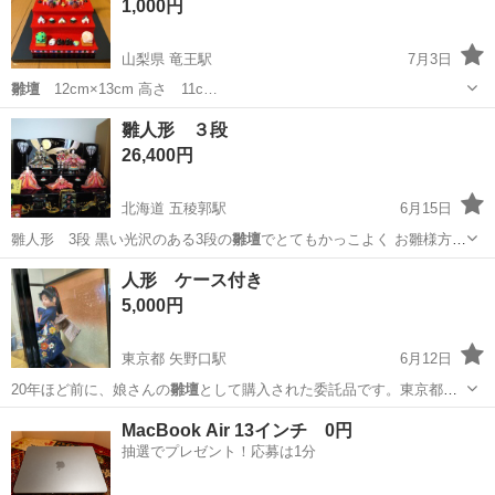
1,000円
山梨県 竜王駅
7月3日
雛壇
12cm×13cm 高さ 11c…
山梨
甲斐市
竜王駅
ひな人形
雛人形 ３段
26,400円
北海道 五稜郭駅
6月15日
雛人形 3段 黒い光沢のある3段の
雛壇
でとてもかっこよく お雛様方も
御代理様…
北海道
函館市
五稜郭駅
その他
雛人形
人形 ケース付き
5,000円
東京都 矢野口駅
6月12日
20年ほど前に、娘さんの
雛壇
として購入された委託品です。東京都稲
城…
東京
稲城市
矢野口駅
ひな人形
MacBook Air 13インチ 0円
抽選でプレゼント！応募は1分