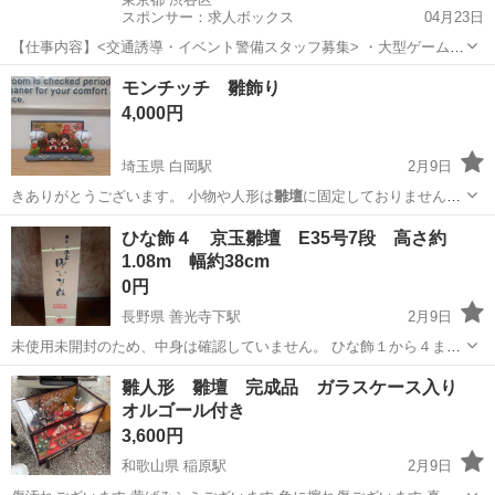
スポンサー：求人ボックス
04月23日
【仕事内容】<交通誘導・イベント警備スタッフ募集> ・大型ゲームイ
ベント ・スポーツ・地域イベント ・工事現場 など、さまざまな現場
アルバイト・パート
モンチッチ 雛飾り
で「安全を支える」警備会社です。 若手スタッフも多数活躍中! 未経
4,000円
験スタートがほとんどなので、初め...
埼玉県 白岡駅
2月9日
きありがとうございます。 小物や人形は
雛壇
に固定しておりませんの
でセッティングや…
埼玉
蓮田市
白岡駅
インテリア雑貨/小物
モンチッチ
ひな飾４ 京玉雛壇 E35号7段 高さ約
1.08m 幅約38cm
0円
長野県 善光寺下駅
2月9日
未使用未開封のため、中身は確認していません。 ひな飾１から４まで
はセットです。セットすべてでお引き取りください。 画像には載せて
長野
長野市
善光寺下駅
その他
雛壇
雛人形 雛壇 完成品 ガラスケース入り
いませんが、赤い敷物が見つかりました。 直接引き取りにて、お願い
オルゴール付き
いたします。
3,600円
和歌山県 稲原駅
2月9日