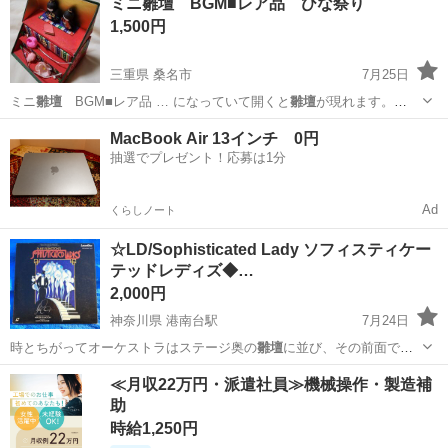
ミニ雛壇 BGM■レア品 ひな祭り
1,500円
三重県 桑名市
7月25日
ミニ
雛壇
BGM■レア品 … になっていて開くと
雛壇
が現れます。
上…
三重
桑名市
その他
雛壇
MacBook Air 13インチ 0円
抽選でプレゼント！応募は1分
Ad
くらしノート
☆LD/Sophisticated Lady ソフィスティケー
テッドレディズ◆…
2,000円
神奈川県 港南台駅
7月24日
時とちがってオーケストラはステージ奥の
雛壇
に並び、その前面で歌
や踊リが展開される…
神奈川
横浜市
港南台駅
その他
≪月収22万円・派遣社員≫機械操作・製造補
助
時給1,250円