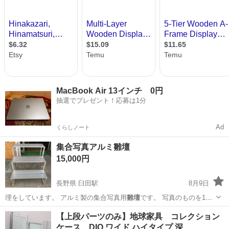
MacBook Air 13インチ 0円
抽選でプレゼント！応募は1分
Ad
くらしノート
集合写真アルミ雛壇
15,000円
長野県 臼田駅
8月9日
理をしています。 アルミ製の集合写真用
雛壇
です。 写真のものを1組
としたとき、3…
長野
佐久市
臼田駅
その他
【上段パーツのみ】地球家具 コレクション
ケース DIO ワイド ハイタイプ 深…