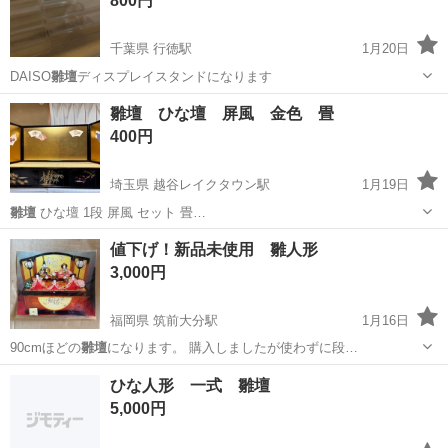
800円
千葉県 行徳駅
1月20日
DAISO
雛壇
ディスプレイスタンドになります
千葉
市川市
行徳駅
その他
雛壇
雛壇 ひな壇 屏風 金色 畳
400円
埼玉県 越谷レイクタウン駅
1月19日
雛壇
ひな壇 1段 屏風 セット 畳…
埼玉
越谷市
越谷レイクタウン駅
その他
雛壇
値下げ！新品未使用 雛人形
3,000円
福岡県 筑前大分駅
1月16日
90cmほどの
雛壇
になります。 購入しましたが使わずに段…
福岡
飯塚市
筑前大分駅
子供用品
雛人形
ひな人形 一式 雛壇
5,000円