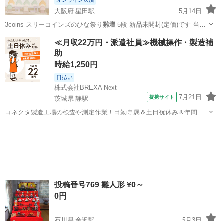
大阪府 星田駅
5月14日
3coins スリーコインズのひな祭り
雛壇
5段 新品未開封(定価)です 当…
大阪
枚方市
星田駅
年中行事用品
スリコ
≪月収22万円・派遣社員≫機械操作・製造補
助
時給1,250円
日払い
株式会社BREXA Next
7月21日
提携サイト
茨城県 静駅
コネクタ製造工場の検査や測定作業！日勤専属＆土日祝休み＆年間休
日128日★クリーンルーム内作業★マイカー通勤OK＆無料駐車場あり
茨城
常陸大宮市
静駅
その他
★就業先食堂利用可！日払い制度あり！《茨城県常陸大宮市》 人気の
工場のお仕事 ◇コネクタ製造工...
投稿番号769 雛人形 ¥0～
0円
石川県 金沢駅
5月3日