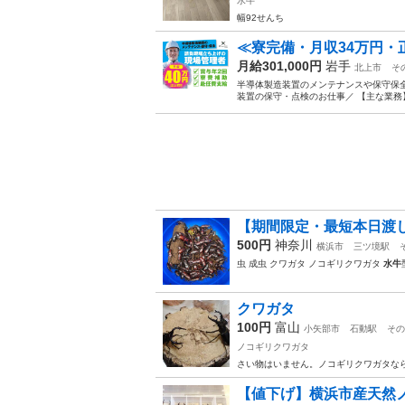
水牛
幅92せんち
≪寮完備・月収34万円・
月給301,000円
岩手
北上市
そ
半導体製造装置のメンテナンスや保守保全
装置の保守・点検のお仕事／ 【主な業務】
【期間限定・最短本日渡し
500円
神奈川
横浜市
三ツ境駅
虫 成虫 クワガタ ノコギリクワガタ
水牛
クワガタ
100円
富山
小矢部市
石動駅
その
ノコギリクワガタ
さい物はいません。ノコギリクワガタな
【値下げ】横浜市産天然ノ