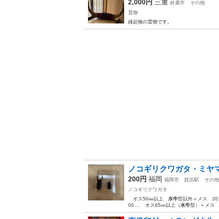
2,000円
三重
鈴鹿市
その他
置物
縁起物の置物です。
ノコギリクワガタ・ミヤ
200円
福岡
福岡市
姪浜駅
その他
ノコギリクワガタ
オス50㎜以上
水牛
型以外＋メス 20
00… オス65㎜以上（
水牛
型）＋メス 