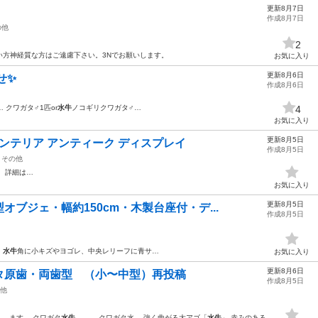
更新8月7日
作成8月7日
の他
2
い方神経質な方はご遠慮下さい。3Nでお願いします。
お気に入り
更新8月6日
✨️
作成8月6日
 クワガタ♂1匹or
水牛
ノコギリクワガタ♂…
4
お気に入り
更新8月5日
インテリア アンティーク ディスプレイ
作成8月5日
その他
 詳細は…
お気に入り
更新8月5日
ブジェ・幅約150cm・木製台座付・デ...
作成8月5日
。
水牛
角に小キズやヨゴレ、中央レリーフに青サ…
お気に入り
更新8月6日
タ原歯・両歯型 （小〜中型）再投稿
作成8月5日
他
… ます。 クワガタ
水牛
クワガタ水… 強く曲がる大アゴ「
水牛
」 赤みのある