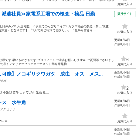
お気に入り
円・派遣社員≫家電系工場での検査・検品 日勤
提携サイト
土日休み／即入居可能！／伊豆でのんびりライフ♪ ガラス部品の製造・加工/検査
遣）となります】 「2人で同じ職場で働きたい」 「仕事も休みも一...
お気に入り
更新8月4日
作成8月4日
6
較用です 早いものがちです プロフィールご確認お願いします💫 ご質問等ございまし
民芸品インテリアオブジェオーナメント飾り縁起物
お気に入り
更新8月4日
可能】ノコギリクワガタ 成虫 オス メス...
作成8月4日
その他
2
型 小歯型 赤牛 コクワガタ 昆虫 夏…
お気に入り
更新8月6日
レス 水牛角
作成8月4日
アクセサリー
クレス…
お気に入り
更新8月4日
作成8月4日