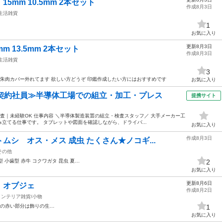
mm 10.5mm 2本セット
作成8月3日
生活雑貨
1
お気に入り
更新8月3日
 13.5mm 2本セット
作成8月3日
生活雑貨
3
朱肉カバー外れてます 欲しい方どうぞ 印鑑作成したい方にはおすすめです
お気に入り
・契約社員≫半導体工場での組立・加工・プレス
提携サイト
査｜未経験OK 仕事内容 ＼半導体製造装置の組立・検査スタッフ／ 大手メーカー工
立てる仕事です。 タブレットや図面を確認しながら、ドライバ...
お気に入り
作成8月3日
シ オス・メス 成虫 たくさん★ノコギ...
その他
型 小歯型 赤牛 コクワガタ 昆虫 夏…
2
お気に入り
更新8月6日
ク オブジェ
作成8月2日
インテリア雑貨/小物
中の赤い部分は飾りの生…
1
お気に入り