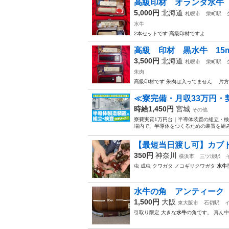
高級印材 オランダ水牛 15
5,000円
北海道
札幌市
栄町駅
水牛
2本セットです 高級印材ですよ
高級 印材 黒水牛 15mm
3,500円
北海道
札幌市
栄町駅
朱肉
高級印材です 朱肉は入ってません 片方
≪寮完備・月収33万円
時給1,450円
宮城
その他
寮費実質1万円台｜半導体装置の組立・検
場内で、半導体をつくるための装置を組み
【最短当日渡し可】カブトム
350円
神奈川
横浜市
三ツ境駅
虫 成虫 クワガタ ノコギリクワガタ
水牛
水牛の角 アンティー
1,500円
大阪
東大阪市
石切駅
引取り限定 大きな
水牛
の角です。 真ん