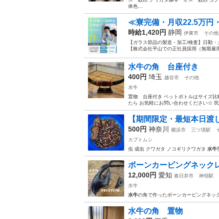
体色…
≪寮完備・月収22.5万
時給1,420円
静岡
伊東市
その他
【ガラス部品の製造・加工/検査】日勤・
【株式会社平山での正社員採用（無期雇用派
水牛の角 台座付き
400円
埼玉
越谷市
その他
水牛
置物 台座付き ペットボトルはサイズ比
たら お気軽にお問い合わせください☆ 
【期間限定・最短本日渡し
500円
神奈川
横浜市
三ツ境駅
カブトムシ
虫 成虫 クワガタ ノコギリクワガタ
水牛
ボーンカービングネック
12,000円
愛知
春日井市
神領駅
水牛
水牛
の角で作ったボーンカービングネッ
水牛の角 置物