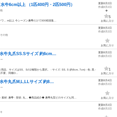
更新8月2日
牛6cm以上 （1匹400円・2匹500円）
作成8月2日
他
5
ワ… m以上 今シーズン
水牛
だけで300程採集…
お気に入り
更新8月2日
作成8月2日
その他
お気に入り
更新8月2日
牛丸爪SS.Sサイズ 約6cm....
作成8月2日
ター
1
ズはSS、Sの2種類から選択。 - サイズ: SS, S (約6cm, 7cm) - 色: 黒 -
不要、同梱O...
お気に入り
更新8月4日
丸爪M,L,LLサイズ 約8....
作成8月2日
ター
- 素材:
水牛
- 形状: 丸… ◆商品紹介◆
水牛
丸型どのサイズも同…
お気に入り
更新8月2日
作成8月2日
キ