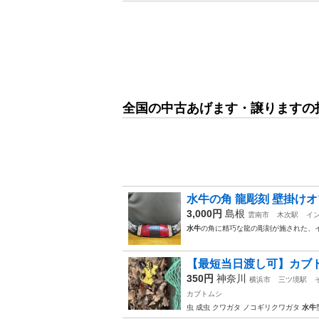
全国の中古あげます・譲りますの
水牛の角 龍彫刻 壁掛けオ
3,000円
島根
雲南市
木次駅
イ
水牛
の角に精巧な龍の彫刻が施された、
【最短当日渡し可】カブトム
350円
神奈川
横浜市
三ツ境駅
カブトムシ
虫 成虫 クワガタ ノコギリクワガタ
水牛