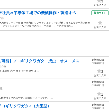
3
お気に入り
正社員≫半導体工場での機械操作・製造オペ...
提携サイト
の他
と現場リーダー候補 仕事内容 ＼フラッシュメモリの製造を行う工場で半導体製造
 フラッシュメモリなどに使用される「半導体」。 その半導体を...
お気に入り
更新8月2日
可能】ノコギリクワガタ 成虫 オス メス...
作成8月2日
その他
型 小歯型 赤牛 コクワガタ 昆虫 夏…
3
お気に入り
更新8月2日
作成8月1日
他
1
ら
水牛
タイプのみです。写真はイメージです。 …
お気に入り
更新8月6日
コギリクワガタ♂️（大歯型）
作成8月1日