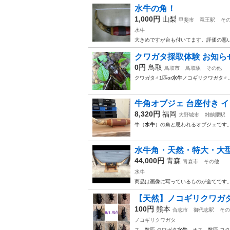
水牛の角！
1,000円
山梨
甲斐市
竜王駅
そ
水牛
大きめですが台も付いてます。評価の悪
クワガタ採取体験 お知らせ
0円
鳥取
鳥取市
鳥取駅
その他
クワガタ♂1匹or
水牛
ノコギリクワガタ♂…
牛角オブジェ 台座付き 
8,320円
福岡
大野城市
雑餉隈駅
牛（
水牛
）の角と思われるオブジェです。
水牛角・天然・特大・大型オ
44,000円
青森
青森市
その他
水牛
商品は画像に写っているものが全てです
【天然】ノコギリクワガ
100円
熊本
合志市
御代志駅
その
ノコギリクワガタ
ス 数匹 クワガタ
水牛
オス 数匹 コク