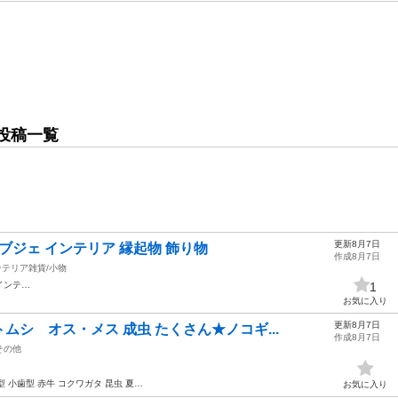
投稿一覧
更新8月7日
ブジェ インテリア 縁起物 飾り物
作成8月7日
ンテリア雑貨/小物
インテ…
1
お気に入り
更新8月7日
シ オス・メス 成虫 たくさん★ノコギ...
作成8月7日
その他
型 小歯型 赤牛 コクワガタ 昆虫 夏…
お気に入り