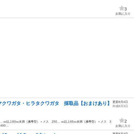
3
お気に入り
更新8月4日
マクワガタ・ヒラタクワガタ 採取品【おまけあり】
作成8月3日
2
… ㎜以上60㎜未満（
水牛
型）＋メス 250… ㎜以上65㎜未満（
水牛
型）＋メス 3
400…
お気に入り
更新8月3日