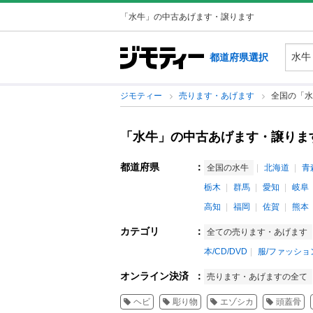
「水牛」の中古あげます・譲ります
都道府県選択
ジモティー
売ります・あげます
全国の「水
「水牛」の中古あげます・譲りま
都道府県
：
全国の水牛
北海道
青
栃木
群馬
愛知
岐阜
高知
福岡
佐賀
熊本
カテゴリ
：
全ての売ります・あげます
本/CD/DVD
服/ファッショ
オンライン決済
：
売ります・あげますの全て
ヘビ
彫り物
エゾシカ
頭蓋骨