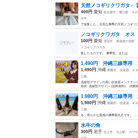
天然ノコギリクワガタ♂【水
400円
愛知
名古屋市
蟹江駅
その
水牛
で採集した、元気な
水牛
の天然ノコギリク
ノコギリクワガタ オス
100円
愛知
清須市
尾張星の宮駅
ノコギリクワガタ
集したものです。
水牛
型、または
1.490円 沖縄三線専用 水
1,490円
沖縄
那覇市
弦楽器、ギ
三線
流線型デザインの黒い弦楽器メンテナンス用品、サイ
形状: 流線型デザイン (送料無料)、 消費税
1.980円 沖縄三線専用 水牛
1,980円
沖縄
那覇市
弦楽器、ギ
三線
る、滑らかな質感の
水牛
製丸爪です。 … 
水牛の角
300円
岩手
北上市
北上駅
カワサ