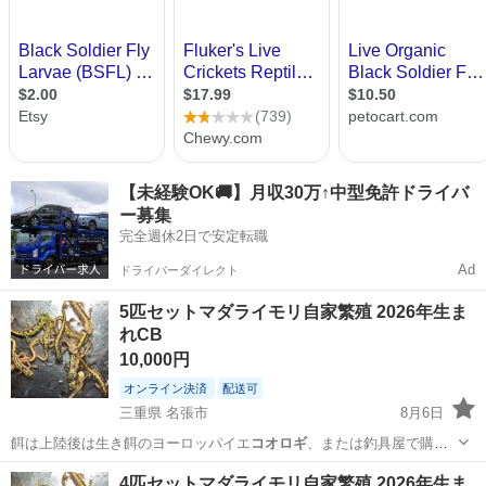
【未経験OK🚚】月収30万↑中型免許ドライバ
ー募集
完全週休2日で安定転職
Ad
ドライバーダイレクト
5匹セットマダライモリ自家繁殖 2026年生ま
れCB
10,000円
オンライン決済
配送可
三重県 名張市
8月6日
餌は上陸後は生き餌のヨーロッパイエ
コオロギ
、または釣具屋で購入
しているサシを与…
三重
名張市
その他
マダライモリ
4匹セットマダライモリ自家繁殖 2026年生ま