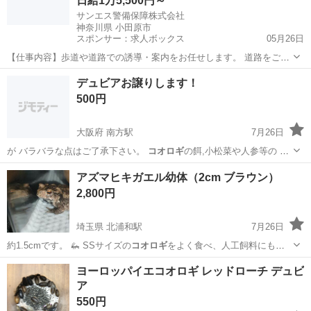
日給1万5,500円～
サンエス警備保障株式会社
神奈川県 小田原市
スポンサー：求人ボックス
05月26日
【仕事内容】歩道や道路での誘導・案内をお任せします。 道路をご利
用される車両や歩行者の方が安全に安心して通行するために適切に誘
アルバイト・パート
デュビアお譲りします！
導してください。 勤務地へは直行直帰OKです! <未経験でも安心!!> 丁
500円
寧な研修20hで基本的な知識を...
大阪府 南方駅
7月26日
が バラバラな点はご了承下さい。
コオロギ
の餌,小松菜や人参等の 野
菜を普段与…
大阪
大阪市
南方駅
その他
アズマヒキガエル幼体（2cm ブラウン）
2,800円
埼玉県 北浦和駅
7月26日
約1.5cmです。 🦗 SSサイズの
コオロギ
をよく食べ、人工飼料にも慣
れています…
埼玉
さいたま市
北浦和駅
その他
アズマヒキガエル
ヨーロッパイエコオロギ レッドローチ デュビ
ア
550円