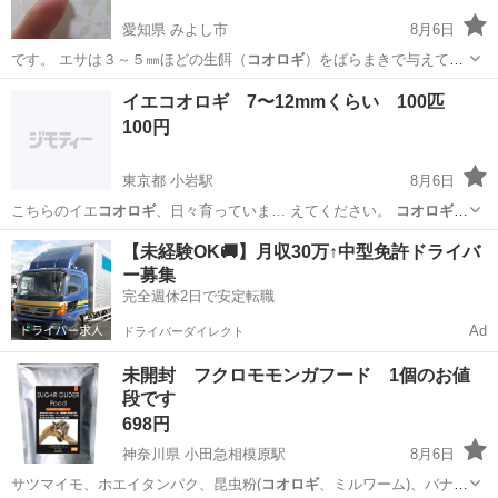
愛知県 みよし市
8月6日
です。 エサは３～５㎜ほどの生餌（
コオロギ
）をばらまきで与えてい
ます。 人工…
愛知
みよし市
その他
ベビー
イエコオロギ 7〜12mmくらい 100匹
100円
東京都 小岩駅
8月6日
こちらのイエ
コオロギ
、日々育っていま… えてください。
コオロギ
は、ご希望の数よ… 了承ください。
コオロギ
をキープできる環…
東京
江戸川区
小岩駅
その他
【未経験OK🚚】月収30万↑中型免許ドライバ
ー募集
完全週休2日で安定転職
Ad
ドライバーダイレクト
未開封 フクロモモンガフード 1個のお値
段です
698円
神奈川県 小田急相模原駅
8月6日
サツマイモ、ホエイタンパク、昆虫粉(
コオロギ
、ミルワーム)、バナナ