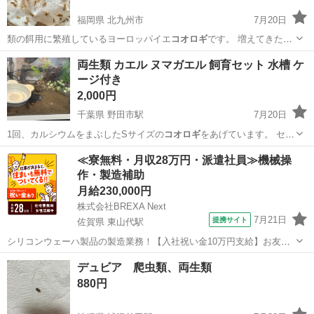
福岡県 北九州市
7月20日
類の餌用に繁殖しているヨーロッパイエ
コオロギ
です。 増えてきたた
め、お譲りします…
福岡
北九州市
その他
イエコ
両生類 カエル ヌマガエル 飼育セット 水槽 ケ
ージ付き
2,000円
千葉県 野田市駅
7月20日
1回、カルシウムをまぶしたSサイズの
コオロギ
をあげています。 セブ
ンイレブン野…
千葉
野田市
野田市駅
その他
≪寮無料・月収28万円・派遣社員≫機械操
作・製造補助
月給230,000円
株式会社BREXA Next
7月21日
提携サイト
佐賀県 東山代駅
シリコンウェーハ製品の製造業務！【入社祝い金10万円支給】お友達
やカップルとの応募OK◎年間休日129日＆休出なしでプライベート充
佐賀
伊万里市
東山代駅
その他
デュビア 爬虫類、両生類
実♪業務はクリーンルームで快適作業◎自社正社員登用制度あり★1食
880円
300円～の格安食堂あり！《佐...