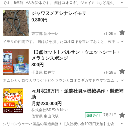
です。5年飼い込み個体です。 餌は
コオロギ
、ジャイミルなど昆虫メ
インです。 …
東京
小平市
新小平駅
その他
イエアメガエル
ジャワヌメアシナシイモリ
9,800円
東京都 新小平駅
7月29日
イモリの仲間です。 餌は頭を潰した
コオロギ
を置いておくと、夜中に
食べます。 温…
東京
小平市
新小平駅
その他
イモリ
【3点セット】バルサン・ウエットシート・
メラミンスポンジ
800円
千葉県 松戸市
7月29日
ネムシカゲロウカワラゲトビケラウンカ
コオロギ
カマドウマツユムシ
ダンゴムシワラジム…
千葉
松戸市
家庭用品
ワイパー
≪月収28万円・派遣社員≫機械操作・製造補
助
月給230,000円
株式会社BREXA Next
7月21日
提携サイト
佐賀県 東山代駅
シリコンウェーハ製品の製造業務！【入社祝い金10万円支給】お友達