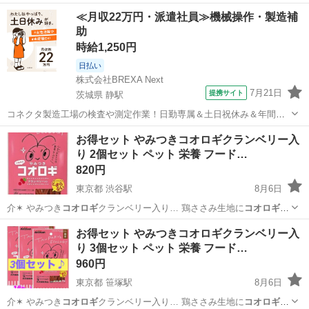
果肉、豚レバー…
神奈川
相模原市
小田急相模原駅
その他
フクロモモンガ
≪月収22万円・派遣社員≫機械操作・製造補
助
時給1,250円
日払い
株式会社BREXA Next
7月21日
提携サイト
茨城県 静駅
コネクタ製造工場の検査や測定作業！日勤専属＆土日祝休み＆年間休
日128日★クリーンルーム内作業★マイカー通勤OK＆無料駐車場あり
茨城
常陸大宮市
静駅
その他
お得セット やみつきコオロギクランベリー入
★就業先食堂利用可！日払い制度あり！《茨城県常陸大宮市》 人気の
り 2個セット ペット 栄養 フード…
工場のお仕事 ◇コネクタ製造工...
820円
東京都 渋谷駅
8月6日
介✶ やみつき
コオロギ
クランベリー入り… 鶏ささみ生地に
コオロギ
パ
ウダーを入れ雑…
東京
渋谷区
渋谷駅
その他
コオロギ
お得セット やみつきコオロギクランベリー入
り 3個セット ペット 栄養 フード…
960円
東京都 笹塚駅
8月6日
介✶ やみつき
コオロギ
クランベリー入り… 鶏ささみ生地に
コオロギ
パ