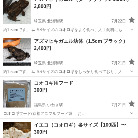
2,800円
埼玉県 北浦和駅
7月22日
約1.5cmです。 🦗 SSサイズの
コオロギ
をよく食べ、人工飼料にも慣
れています…
埼玉
さいたま市
北浦和駅
その他
アズマヒキガエル
アズマヒキガエル幼体（1.5cm ブラック）
2,400円
埼玉県 北浦和駅
7月21日
約1.5cmです。 🦗 SSサイズの
コオロギ
をしっかり食べており、人工
飼料にも慣…
埼玉
さいたま市
北浦和駅
その他
アズマヒキガエル
コオロギ用フード
300円
福島県 いわき駅
7月21日
コオロギ
フード/京都アニマルフード製 お…
福島
いわき市
いわき駅
その他
イエコ（コオロギ）各サイズ【100匹】〜
300円