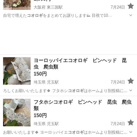
大阪府 東三国駅
7月24日
自宅で増えた
コオロギ
をまとめてお譲りします🦗 目視で10…
大阪
大阪市
東三国駅
その他
ヨーロッパイエコオロギ ピンヘッド 昆
虫 爬虫類
150円
埼玉県 児玉駅
7月24日
ろしくお願いいたします🍀 フタホシ
コオロギ
はホームより別投稿にて
お願いいたし…
埼玉
本庄市
児玉駅
その他
ピンヘッド
フタホシコオロギ ピンヘッド 昆虫 爬虫
類
150円
埼玉県 児玉駅
7月24日
お願いいたします🍀 ヨーロッパイエ
コオロギ
はホームより別投稿にて