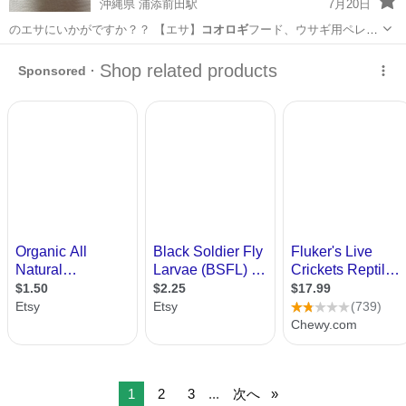
沖縄県 浦添前田駅
7月20日
のエサにいかがですか？？ 【エサ】
コオロギ
フード、ウサギ用ペレッ
ト、熱帯魚の餌…
沖縄
中頭郡
浦添前田駅
その他
デュビア
1
2
3
...
次へ