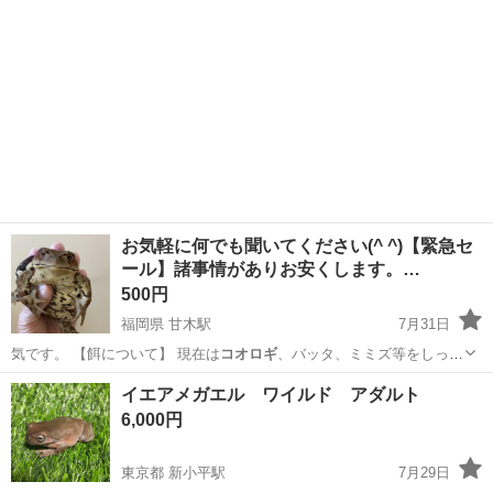
お気軽に何でも聞いてください(^ ^)【緊急セ
ール】諸事情がありお安くします。…
500円
福岡県 甘木駅
7月31日
気です。 【餌について】 現在は
コオロギ
、バッタ、ミミズ等をしっか
り食べてい…
福岡
朝倉市
甘木駅
その他
ヒキガエル
イエアメガエル ワイルド アダルト
6,000円
東京都 新小平駅
7月29日