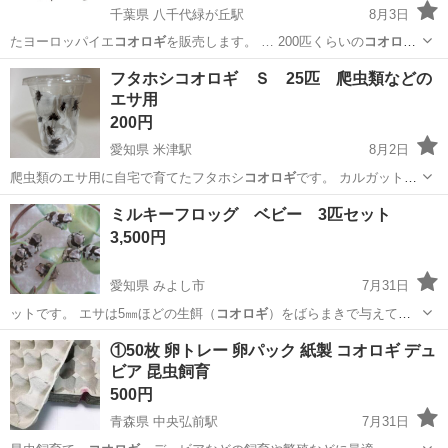
千葉県 八千代緑が丘駅
8月3日
たヨーロッパイエ
コオロギ
を販売します。 … 200匹くらいの
コオロギ
のみの価格です。… ×H 170
コオロギ
が歩きやすいよう…
千葉
八千代市
八千代緑が丘駅
その他
フタホシコオロギ Ｓ 25匹 爬虫類などの
エサ用
200円
愛知県 米津駅
8月2日
爬虫類のエサ用に自宅で育てたフタホシ
コオロギ
です。 カルガットを
食べさせて育てて…
愛知
西尾市
米津駅
その他
フタホシコオロギ
ミルキーフロッグ ベビー 3匹セット
3,500円
愛知県 みよし市
7月31日
ットです。 エサは5㎜ほどの生餌（
コオロギ
）をばらまきで与えてい
ます。 人工…
愛知
みよし市
その他
ベビー
①50枚 卵トレー 卵パック 紙製 コオロギ デュ
ビア 昆虫飼育
500円
青森県 中央弘前駅
7月31日