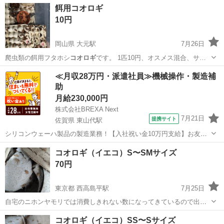
兵庫
尼崎市
その他
イエコオロギ
餌用コオロギ
10円
岡山県 大元駅
7月26日
爬虫類の餌用フタホシ
コオロギ
です。 1匹10円、オスメス混合、サ…
岡山
岡山市
大元駅
服/ファッション
≪月収28万円・派遣社員≫機械操作・製造補
助
月給230,000円
株式会社BREXA Next
7月21日
提携サイト
佐賀県 東山代駅
シリコンウェーハ製品の製造業務！【入社祝い金10万円支給】お友達
やカップルとの応募OK◎年間休日129日＆休出なしでプライベート充
佐賀
伊万里市
東山代駅
その他
コオロギ（イエコ）S〜SMサイズ
実♪業務はクリーンルームで快適作業◎自社正社員登用制度あり★1食
70円
300円～の格安食堂あり！《佐...
東京都 西高島平駅
7月25日
自宅のニホンヤモリでは消費しきれない数になってきているので出品
します。10匹のお値段です。素人なので品質の保証はできませんが我
東京
板橋区
西高島平駅
その他
イエコ
コオロギ（イエコ）SS〜Sサイズ
が家のヤモリは元気に育っています。ガットローディングが気になる