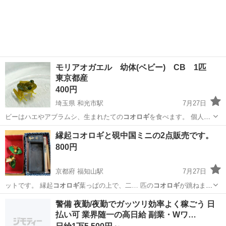
やカップルとの応募OK◎年間休日129日＆休出なしでプライベート充
佐賀
伊万里市
東山代駅
その他
実♪業務はクリーンルームで快適作業◎自社正社員登用制度あり★1食
300円～の格安食堂あり！《佐...
モリアオガエル 幼体(ベビー) CB 1匹
東京都産
400円
埼玉県 和光市駅
7月27日
ビーはハエやアブラムシ、生まれたての
コオロギ
を食べます。 個人的
にはハエが一番…
埼玉
和光市
和光市駅
その他
縁起コオロギと硯中国ミニの2点販売です。
800円
京都府 福知山駅
7月27日
ットです。 縁起
コオロギ
葉っぱの上で、二… 匹の
コオロギ
が跳ねま
す。 ミ…
京都
福知山市
福知山駅
フィギュア
警備 夜勤/夜勤でガッツリ効率よく稼ごう 日
払い可 業界随一の高日給 副業・Wワ…