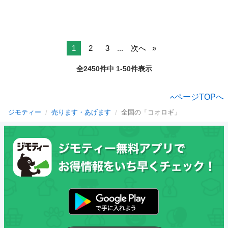
1
2
3
...
次へ
全2450件中 1-50件表示
ページTOPへ
ジモティー
売ります・あげます
全国の「コオロギ」