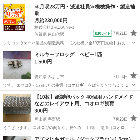
お願いいたし…
埼玉
本庄市
児玉駅
その他
≪月収28万円・派遣社員≫機械操作・製造補
助
月給230,000円
株式会社BREXA Next
7月21日
提携サイト
佐賀県 東山代駅
シリコンウェーハ製品の製造業務！【入社祝い金10万円支給】お友達
やカップルとの応募OK◎年間休日129日＆休出なしでプライベート充
佐賀
伊万里市
東山代駅
その他
ミルキーフロッグ ベビー1匹
実♪業務はクリーンルームで快適作業◎自社正社員登用制度あり★1食
1,500円
300円～の格安食堂あり！《佐...
愛知県 みよし市
7月24日
です。 エサは3～５㎜ほどの生餌（
コオロギ
）をばらまきで与えてい
ます。 サイ…
愛知
みよし市
その他
ベビー
【10枚】紙製卵パック 40個用 ハンドメイド
などのレイアウト用、コオロギ飼育…
300円
岡山県 宇野駅
7月23日
うございます。
コオロギ
の飼育や、夏休み… 用途： 昆虫（
コオロギ
等）の隠れ家、工… あります。
コオロギ
の飼育ゲージ内で…
岡山
玉野市
宇野駅
その他
アズマヒキガエル（ダークブラウン1.5cm）