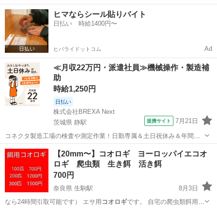
神奈川
川崎市
その他
コオロギ
ヒマならシール貼りバイト
日払い 時給1400円〜
Ad
ヒバライドットコム
≪月収22万円・派遣社員≫機械操作・製造補
助
時給1,250円
日払い
株式会社BREXA Next
7月21日
提携サイト
茨城県 静駅
コネクタ製造工場の検査や測定作業！日勤専属＆土日祝休み＆年間休
日128日★クリーンルーム内作業★マイカー通勤OK＆無料駐車場あり
茨城
常陸大宮市
静駅
その他
【20mm〜】コオロギ ヨーロッパイエコオ
★就業先食堂利用可！日払い制度あり！《茨城県常陸大宮市》 人気の
ロギ 爬虫類 生き餌 活き餌
工場のお仕事 ◇コネクタ製造工...
700円
奈良県 生駒駅
8月3日
なら24時間引取可能です） エサ用
コオロギ
です。 自宅の爬虫類餌用に
繁殖・飼育…
奈良
生駒市
生駒駅
その他
ヨーロッパイエコオロギ