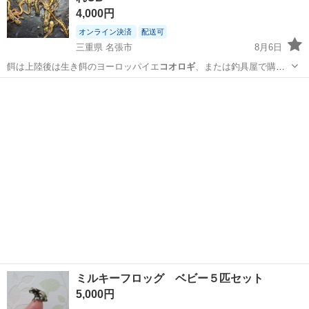
4,000円
オンライン決済
配送可
三重県 名張市
8月6日
餌は上陸後は生き餌のヨーロッパイエ
コオロギ
、または釣具屋で購入
しているサシを与…
三重
名張市
その他
マダライモリ
ミルキーフロッグ ベビー５匹セット
5,000円