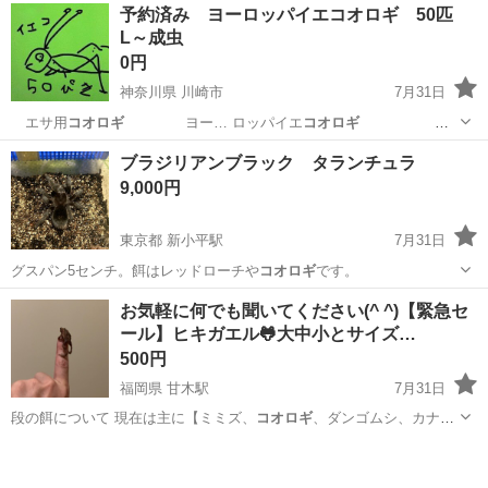
予約済み ヨーロッパイエコオロギ 50匹
L～成虫
0円
神奈川県 川崎市
7月31日
エサ用
コオロギ
ヨー… ロッパイエ
コオロギ
…
神奈川
川崎市
その他
ヨーロッパイエコオロギ
ブラジリアンブラック タランチュラ
9,000円
東京都 新小平駅
7月31日
グスパン5センチ。餌はレッドローチや
コオロギ
です。
東京
小平市
新小平駅
その他
タランチュラ
お気軽に何でも聞いてください(^ ^)【緊急セ
ール】ヒキガエル🐸大中小とサイズ…
500円
福岡県 甘木駅
7月31日
段の餌について 現在は主に【ミミズ、
コオロギ
、ダンゴムシ、カナブ
ン、ムカデ、デュ…
福岡
朝倉市
甘木駅
その他