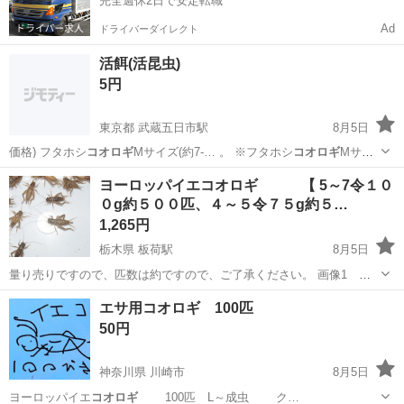
完全週休2日で安定転職
Ad
ドライバーダイレクト
活餌(活昆虫)
5円
東京都 武蔵五日市駅
8月5日
価格) フタホシ
コオロギ
Mサイズ(約7-… 。 ※フタホシ
コオロギ
Mサイ
ズ(約7-…
東京
あきる野市
武蔵五日市駅
その他
ヨーロッパイエコオロギ 【 5～7令１０
０g約５００匹、４～５令７５g約５…
1,265円
栃木県 板荷駅
8月5日
量り売りですので、匹数は約ですので、ご了承ください。 画像1
５～７令 画像2 ４～５令 画像3 ３～４令 画像4 ２令 画
栃木
鹿沼市
板荷駅
その他
ヨーロッパイエコオロギ
エサ用コオロギ 100匹
像5 １令 ショップではなく、養殖場ですので、不在時もあり、
50円
来られる場...
神奈川県 川崎市
8月5日
ヨーロッパイエ
コオロギ
100匹 L～成虫 ク…