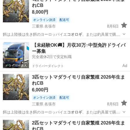
れCB
8,000円
オンライン決済
配送可
三重県 名張市
8月6日
餌は上陸後は生き餌のヨーロッパイエ
コオロギ
、または釣具屋で購入
しているサシを与…
三重
名張市
その他
マダライモリ
【未経験OK🚚】月収30万↑中型免許ドライバ
ー募集
完全週休2日で安定転職
Ad
ドライバーダイレクト
3匹セットマダライモリ自家繁殖 2026年生ま
れCB
6,000円
オンライン決済
配送可
三重県 名張市
8月6日
餌は上陸後は生き餌のヨーロッパイエ
コオロギ
、または釣具屋で購入
しているサシを与…
三重
名張市
その他
マダライモリ
2匹セットマダライモリ自家繁殖 2026年生ま
れCB