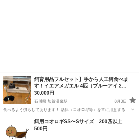
飼育用品フルセット】手から人工餌食べま
す！イエアメガエル 4匹（ブルーアイ 2…
30,000円
石川県 加賀温泉駅
8月3日
食べるよう慣らしてあります！ 活餌（
コオロギ
等）を常に用意する必
要がなく、ピンセ…
石川
加賀市
加賀温泉駅
その他
イエアメガエル
餌用コオロギSS〜Sサイズ 200匹以上
500円