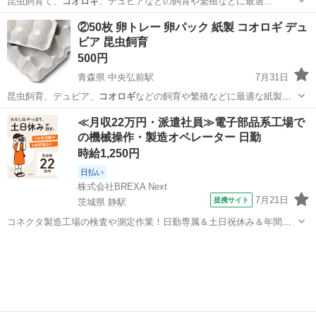
昆虫飼育て、
コオロギ
、デュビアなどの飼育や繁殖などに最適…
青森
弘前市
中央弘前駅
その他
昆虫
②50枚 卵トレー 卵パック 紙製 コオロギ デュ
ビア 昆虫飼育
500円
青森県 中央弘前駅
7月31日
昆虫飼育、デュビア、
コオロギ
などの飼育や繁殖などに最適な紙製の
卵…
青森
弘前市
中央弘前駅
その他
昆虫
≪月収22万円・派遣社員≫電子部品系工場で
の機械操作・製造オペレーター 日勤
時給1,250円
日払い
株式会社BREXA Next
7月21日
提携サイト
茨城県 静駅
コネクタ製造工場の検査や測定作業！日勤専属＆土日祝休み＆年間休
日128日★クリーンルーム内作業★マイカー通勤OK＆無料駐車場あり
茨城
常陸大宮市
静駅
その他
★就業先食堂利用可！日払い制度あり！《茨城県常陸大宮市》 人気の
工場のお仕事 ◇コネクタ製造工...