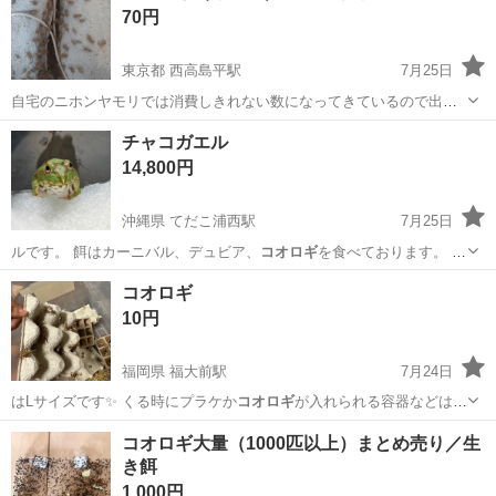
70円
方はお伝えできます。10匹単位でのお...
東京都 西高島平駅
7月25日
自宅のニホンヤモリでは消費しきれない数になってきているので出品
します。10匹のお値段です。素人なので品質の保証はできませんが我
東京
板橋区
西高島平駅
その他
イエコ
チャコガエル
が家のヤモリは元気に育っています。ガットローディングが気になる
14,800円
方はお伝えできます。１０匹単位でのお...
沖縄県 てだこ浦西駅
7月25日
ルです。 餌はカーニバル、デュビア、
コオロギ
を食べております。 飼
育も容易で、初…
沖縄
沖縄市
てだこ浦西駅
その他
生体
コオロギ
10円
福岡県 福大前駅
7月24日
はLサイズです✨ くる時にプラケか
コオロギ
が入れられる容器などは持
ってきて下さ…
福岡
福岡市
福大前駅
その他
コオロギ
コオロギ大量（1000匹以上）まとめ売り／生
き餌
1,000円