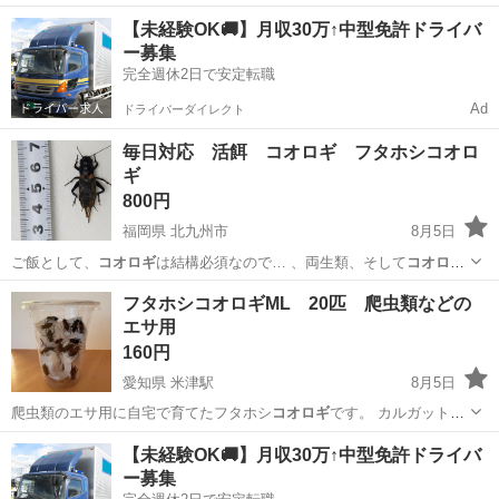
ウダーを入れ雑…
東京
渋谷区
笹塚駅
その他
コオロギ
【未経験OK🚚】月収30万↑中型免許ドライバ
ー募集
完全週休2日で安定転職
Ad
ドライバーダイレクト
毎日対応 活餌 コオロギ フタホシコオロ
ギ
800円
福岡県 北九州市
8月5日
ご飯として、
コオロギ
は結構必須なので… 、両生類、そして
コオロギ
を飼育してまっす… 無事に上陸して、
コオロギ
のピンヘッドが必… 気
福岡
北九州市
その他
フタホシコオロギML 20匹 爬虫類などの
になる
コオロギ
のサイズとお値段…
エサ用
160円
愛知県 米津駅
8月5日
爬虫類のエサ用に自宅で育てたフタホシ
コオロギ
です。 カルガットを
食べさせて育てて…
愛知
西尾市
米津駅
その他
【未経験OK🚚】月収30万↑中型免許ドライバ
ー募集