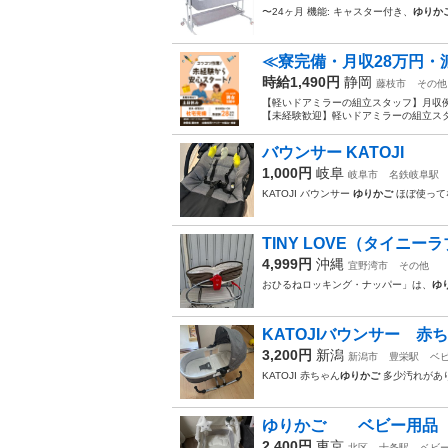
〜24ヶ月 機能: キャスター付き、
ゆりか
≪寮完備・月収28万円・
時給1,490円
静岡
藤枝市
その他
【軽いドアミラーの組立スタッフ】月収例
【未経験歓迎】軽いドアミラーの組立スタ
バウンサー KATOJI
1,000円
岐阜
岐阜市
名鉄岐阜駅
KATOJI バウンサー
ゆりかご
ほぼ使って
TINY LOVE（タイニーラ
4,999円
沖縄
宜野湾市
その他
おひるねロッキング・ナッパー」は、
ゆ
KATOJIバウンサー 赤
3,200円
新潟
新潟市
豊栄駅
ベ
KATOJI 赤ちゃん
ゆりかご
多少汚れがあ
ゆりかご ベビー用品
2,400円
東京
北区
十条駅
ベビ