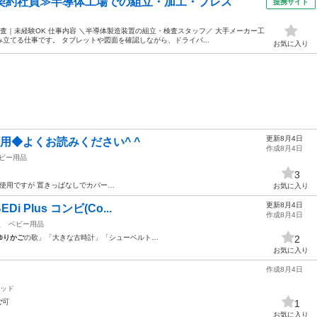
・契約社員≫半導体工場での組立・加工・プレス
提携サイト
査｜未経験OK 仕事内容 ＼半導体製造装置の組立・検査スタッフ／ 大手メーカー工
立てる仕事です。 タブレットや図面を確認しながら、ドライバ...
お気に入り
更新8月4日
用◆よくお読みください^ ^
作成8月4日
ビー用品
3
使用ですが 置きっぱなしでカバー…
お気に入り
更新8月4日
Di Plus コンビ(Co...
作成8月4日
駅
ベビー用品
ゆりかご
の歌」「大きな古時計」「シューベルト…
2
お気に入り
作成8月4日
ッド
ご
可
1
お気に入り