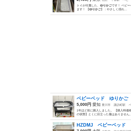
トイが付属した、
ゆりかご
です！ ベビー
ます！ 【
ゆりかご
】：やさしく揺れ…
ベビーベッド ゆりかご
5,000円
愛知
豊川市
諏訪町駅
1年ほど前に購入しました。 【購入時価格】
の状態】とくに目立った傷はありません。
HZDMJ ベビーベッド
7,000円
大阪