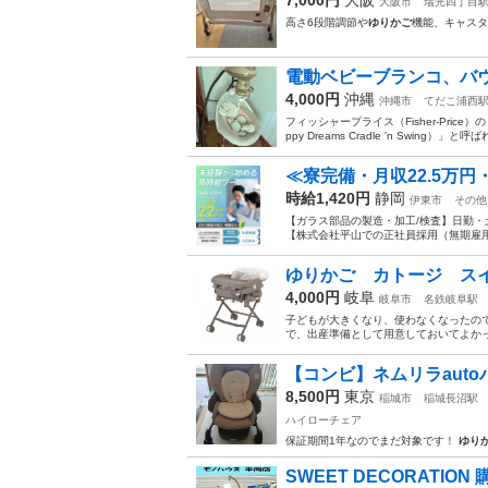
大阪市
瑞光四丁目
高さ6段階調節や
ゆりかご
機能、キャスタ
電動ベビーブランコ、バ
4,000円
沖縄
沖縄市
てだこ浦西
フィッシャープライス（Fisher-Pric
ppy Dreams Cradle 'n Swing）
≪寮完備・月収22.5万
時給1,420円
静岡
伊東市
その他
【ガラス部品の製造・加工/検査】日勤・
【株式会社平山での正社員採用（無期雇用派
ゆりかご カトージ スイ
4,000円
岐阜
岐阜市
名鉄岐阜駅
子どもが大きくなり、使わなくなったの
で、出産準備として用意しておいてよかっ
【コンビ】ネムリラaut
8,500円
東京
稲城市
稲城長沼駅
ハイローチェア
保証期間1年なのでまだ対象です！
ゆり
SWEET DECORATION