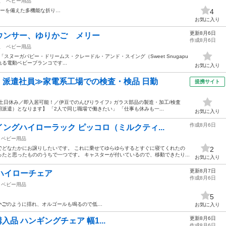
駅
ベビー用品
ーを備えた多機能な折り…
4
お気に入り
更新8月6日
ウンサー、ゆりかご メリー
作成8月6日
駅
ベビー用品
e）の「スヌーガパピー・ドリームス・クレードル・アンド・スイング（Sweet Snugapu
」と呼ばれる電動ベビーブランコです...
お気に入り
円・派遣社員≫家電系工場での検査・検品 日勤
提携サイト
土日休み／即入居可能！／伊豆でのんびりライフ♪ ガラス部品の製造・加工/検査
遣）となります】 「2人で同じ職場で働きたい」 「仕事も休みも一...
お気に入り
作成8月6日
ングハイローラック ピッコロ（ミルクティ...
ベビー用品
でどなたかにお譲りしたいです。 これに乗せてゆらゆらするとすぐに寝てくれたの
2
たと思ったもののうちで一つです。 キャスターが付いているので、移動できたり...
お気に入り
更新8月7日
oハイローチェア
作成8月6日
ベビー用品
5
かご
のように揺れ、オルゴールも鳴るので低…
お気に入り
更新8月6日
 購入品 ハンギングチェア 幅1...
作成8月6日