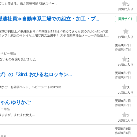
ご
にも使える、高さ調整可能 収納スペー…
3
お気に入り
派遣社員≫自動車系工場での組立・加工・プ...
提携サイト
28万円以上／単身寮あり／年間休日121日／初めてさんも安心のカンタン作業
ッフ｜新設のキレイな工場◎男女活躍中！ 大手自動車部品メーカーの新設工...
お気に入り
更新8月7日
作成8月7日
ベビー用品
ないものを譲り受けました…
2
お気に入り
更新8月7日
ブ）の「3in1 おひるねロッキン...
作成8月7日
りかご
、お昼寝ベッド、ベビーシートの3つの…
3
お気に入り
更新8月7日
ちゃん ゆりかご
作成8月7日
ビー用品
りますが、まだまだ使え…
2
お気に入り
更新8月6日
作成8月6日
ー用品