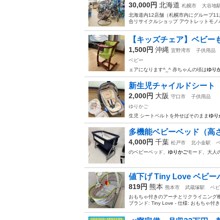
30,000円
北海道
札幌市
大谷地
北海道内12店舗（札幌市内にグループ11店舗
合リサイクルショップ アウトレットモノハウス平
【キッズチェア】ベビー
1,500円
沖縄
宜野湾市
子供用品
ベビー
ェアになります^_^ 赤ちゃんの頃は
ゆり
新生児チャイルドシート
2,000円
大阪
守口市
子供用品
ゆりかご
生児 シートベルトを外せばそのまま
ゆり
多機能ベビーベッド（高
4,000円
千葉
松戸市
北小金駅
のベビーベッド、
ゆりかご
モード、大人
値下げ Tiny Love ベ
819円
熊本
熊本市
武蔵塚駅
ベビ
おもちゃ付きのアーチとリクライニング機
ブランド: Tiny Love - 仕様: おもちゃ