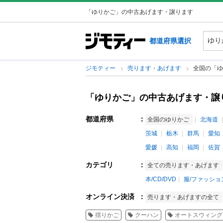
「ゆりかご」の中古あげます・譲ります
都道府県選択
ジモティー
売ります・あげます
全国の「ゆ
「ゆりかご」の中古あげます・譲
都道府県
：
全国のゆりかご
北海道
茨城
栃木
群馬
愛知
愛媛
高知
福岡
佐賀
カテゴリ
：
全ての売ります・あげます
本/CD/DVD
服/ファッショ
オンライン決済
：
売ります・あげますの全て
揺りかご
クーハン
オートスウィング