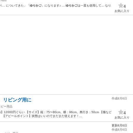
ベ… についてきた、「
ゆりかご
」になります♪ …
ゆりかご
は一度も使用して… なり
4
お気に入り
作成8月6日
 リビング用に
ベビー用品
12000円ぐらい 【サイズ】縦：75〜80cm、横：96cm、奥行き：50cm 【傷など
4
 【アピールポイント】状態はいいのでまだまだ使えます！...
お気に入り
更新8月6日
作成8月6日