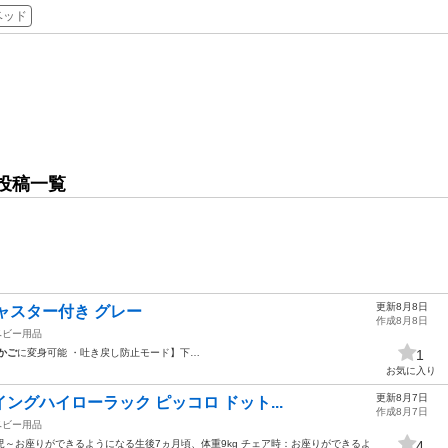
ベッド
投稿一覧
更新8月8日
ャスター付き グレー
作成8月8日
ベビー用品
かご
に変身可能 ・吐き戻し防止モード】下…
1
お気に入り
更新8月7日
イングハイローラック ピッコロ ドット...
作成8月7日
ベビー用品
：新生児～お座りができるようになる生後7ヵ月頃、体重9kg チェア時：お座りができるよ
4