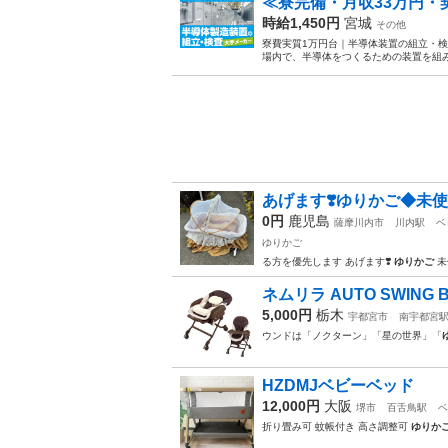
≪寮完備・月収33万円
時給1,450円
宮城
その他
寮費実質1万円台｜半導体装置の組立・検
場内で、半導体をつくるための装置を組み
あげます❣️ゆりかご◆未使
0円
鹿児島
薩摩川内市
川内駅
ベ
ゆりかご
る方を優先します あげます❣️
ゆりかご
未
ネムリラ AUTO SWING BE
5,000円
栃木
宇都宮市
南宇都宮
ウンドは「ノクターン」「星の世界」「
HZDMJベビーベッド
12,000円
大阪
堺市
百舌鳥駅
ベ
折り畳み可 蚊帳付き 高さ調整可
ゆりか