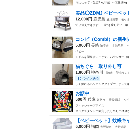
うになって（生後7ヵ月頃）～体重18kg（
美品⭕️ZDMJ ベビーベッ
12,000円
鹿児島
鹿児島市
竜ケ
切り替えできます。 《吐き戻し防止・
ゆ
コンビ（Combi）の新生
5,000円
長崎
諫早市
本諫早駅
ベビー
ンドルを調整することで、バウンサー（
猫ちぐら 取り外し可
1,600円
神奈川
川崎市
読売ラン
オンライン決済
しく揺れるハンギングタイプで、まるで
お話中
500円
兵庫
姫路市
英賀保駅
ベビ
フィッシャープライス
キックスタンドで固定したり外して
ゆり
【ベビーベット】蚊帳キャ
5,000円
福岡
大野城市
大野城駅