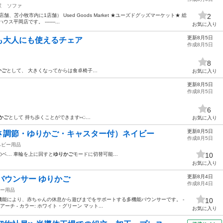
駅
ソファ
、苫小牧市内に1店舗） Used Goods Market ★ユーズドグッズマーケット★ 総
2
岡店です。 -------...
お気に入り
更新8月5日
も大人にも使えるチェア
作成8月5日
8
かご
として、 大きくなってからは食卓椅子…
お気に入り
更新8月5日
作成8月5日
6
かご
として 持ち歩くことができます⑅◡̈…
お気に入り
更新8月5日
さ調節・ゆりかご・キャスター付）ネイビー
作成8月5日
ベビー用品
のベ… 車輪を上に回すと
ゆりかご
モードに切替可能…
10
お気に入り
更新8月4日
ビーバウンサー ゆりかご
作成8月4日
ー用品
能により、赤ちゃんの休息から遊びまでをサポートする多機能バウンサーです。 -
10
付きアーチ - カラー: ホワイト・グリーン マット...
お気に入り