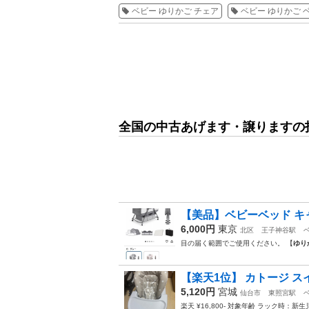
ベビー ゆりかご チェア
ベビー ゆりかご 
全国の中古あげます・譲りますの
【美品】ベビーベッド キ
6,000円
東京
北区
王子神谷駅
目の届く範囲でご使用ください。 【
ゆり
【楽天1位】 カトージ ス
5,120円
宮城
仙台市
東照宮駅
楽天 ¥16,800- 対象年齢 ラック時