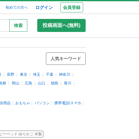
ログイン
会員登録
初めての方へ
投稿画面へ(無料)
検索
人気キーワード
梨
長野
東京
埼玉
千葉
神奈川
島根
岡山
広島
山口
徳島
香川
供用品
おもちゃ
パソコン
携帯電話/スマホ
ビーベッド ゆりかご 木製