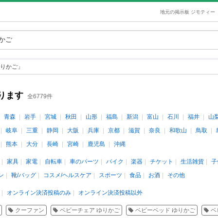
地元の掲示板 ジモティー
りかご」
ります
全6779件
青森
岩手
宮城
秋田
山形
福島
新潟
富山
石川
福井
山
岐阜
三重
静岡
大阪
兵庫
京都
滋賀
奈良
和歌山
鳥取
熊本
大分
長崎
宮崎
鹿児島
沖縄
家具
家電
自転車
車のパーツ
バイク
楽器
チケット
生活雑貨
子
ン
靴/バッグ
コスメ/ヘルスケア
スポーツ
食品
お酒
その他
オンライン決済投稿のみ
オンライン決済投稿以外
クーファン
ベビーチェア ゆりかご
ベビーベッド ゆりかご
ベ