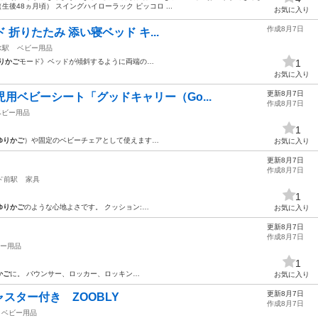
生後48ヵ月頃） スイングハイローラック ピッコロ ...
お気に入り
作成8月7日
ド 折りたたみ 添い寝ベッド キ...
水駅
ベビー用品
りかご
モード》ベッドが傾斜するように両端の…
1
お気に入り
更新8月7日
児用ベビーシート「グッドキャリー（Go...
作成8月7日
ベビー用品
1
ゆりかご
）や固定のベビーチェアとして使えます…
お気に入り
更新8月7日
作成8月7日
ド前駅
家具
1
ゆりかご
のような心地よさです。 クッション:…
お気に入り
更新8月7日
作成8月7日
ー用品
1
かご
に。 バウンサー、ロッカー、ロッキン…
お気に入り
更新8月7日
スター付き ZOOBLY
作成8月7日
ベビー用品