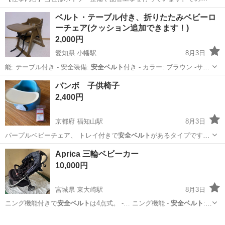
で必要な配管やボイラーの製缶作業(溶接・切断・架台等の製作)業務に
アルバイト・パート
ベルト・テーブル付き、折りたたみベビーロ
当社工場内であたっていただきます。 工場は大阪府吹田市芳野町。御
ーチェア(クッション追加できます！)
堂筋線の江坂駅からの徒歩圏内にあります...
2,000円
愛知県 小幡駅
8月3日
能: テーブル付き - 安全装備:
安全ベルト
付き - カラー: ブラウン -サ
イ…
愛知
名古屋市
小幡駅
ベビー用品
バンボ 子供椅子
2,400円
京都府 福知山駅
8月3日
パープルベビーチェア、 トレイ付きで
安全ベルト
があるタイプです。
我が子は足が太…
京都
福知山市
福知山駅
椅子
バンボ
Aprica 三輪ベビーカー
10,000円
宮城県 東大崎駅
8月3日
ニング機能付きで
安全ベルト
は4点式。 -… ニング機能 -
安全ベルト
: 4
点式ハーネ…
宮城
大崎市
東大崎駅
ベビー用品
Aprica