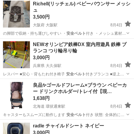
兵庫
尼崎市
杭瀬駅
ベビー用品
Richell(リッチェル) ベビーバウンサー メッシ
ュ
3,500円
大阪府 大阪駅
8月4日
の脚部で収納・持ち運びしやすい ・
安全ベルト
付き ・メッシュ素材で
蒸れにくい …
大阪
大阪市
大阪駅
ベビー用品
NEWオリンピア鉄棒DX 室内用遊具 鉄棒 ブ
ランコ つり輪吊り輪
3,000円
兵庫県 大久保駅
8月4日
レスバー ■安心・背もたれ付き椅子
安全ベルト
付きブランコ ■逆上が
りの練習にもな…
兵庫
神戸市
大久保駅
キッズ用品
​良品✨ゴールドフレーム×ブラウン ベビーカ
ー ドリンクホルダー/トレイ付【現…
1,638円
北海道 環状通東駅
8月4日
キャスターもスムーズに動作します ​
安全ベルト
付き ​状態: ​全体的に目
立つ汚れ…
北海道
札幌市
環状通東駅
ベビー用品
ゴールドフレーム
radle チャイルドシート ネイビー
3,000円