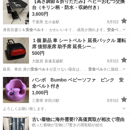
【高さ調節＆折りたたみ】ベビーおむつ交換
台（キリン柄・防水・収納付き）
3,600円
千葉県 北小金駅
8月5日
身長目盛り＆
安全ベルト
： かわいいキリ… 成長が測れます。
安全ベル
ト
付きで安心です …
千葉
松戸市
北小金駅
ベビー用品
おむつ交換台
１個 新品 車 シートベルト 延長バックル 運転
席 後部座席 助手席 延長シー…
500円
大阪府 喜連瓜破駅
8月5日
延長、車自 身の
安全ベルト
が足りない場合は… 、
安全ベルト
に接続し
て安全帯…
大阪
大阪市
喜連瓜破駅
内装、インテリア
バンボ Bumbo ベビーソファ ピンク 安
全ベルト付き
シートベルト
1,000円
三重県 井田川駅
8月5日
よろしくお願い致します。
三重
亀山市
井田川駅
その他
古い着物に海外需要!?高価買取が相次ぐ理由
眠った着物が宝物に!?驚きの買取額が続出