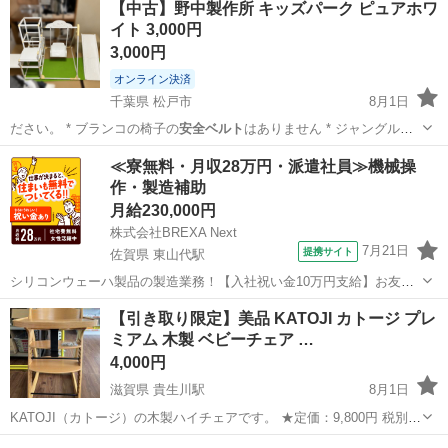
【中古】野中製作所 キッズパーク ピュアホワ
イト 3,000円
3,000円
オンライン決済
千葉県 松戸市
8月1日
ださい。 * ブランコの椅子の
安全ベルト
はありません * ジャングルジ
ムの…
千葉
松戸市
その他
キッズパーク
≪寮無料・月収28万円・派遣社員≫機械操
作・製造補助
月給230,000円
株式会社BREXA Next
7月21日
提携サイト
佐賀県 東山代駅
シリコンウェーハ製品の製造業務！【入社祝い金10万円支給】お友達
やカップルとの応募OK◎年間休日129日＆休出なしでプライベート充
佐賀
伊万里市
東山代駅
その他
【引き取り限定】美品 KATOJI カトージ プレ
実♪業務はクリーンルームで快適作業◎自社正社員登用制度あり★1食
ミアム 木製 ベビーチェア …
300円～の格安食堂あり！《佐...
4,000円
滋賀県 貴生川駅
8月1日
KATOJI（カトージ）の木製ハイチェアです。 ★定価：9,800円 税別
ナチュラルな木目がインテリアにも馴染みやすく、 テーブル付きなの
滋賀
甲賀市
貴生川駅
ベビー用品