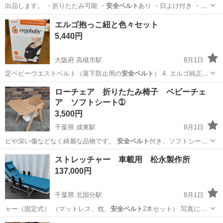
出品します。 ・折りたたみ可能 ・
安全ベルト
あり ・日よけ付き ・動
作に問題あり…
神奈川
横浜市
鶴見市場駅
ベビー用品
エルゴ抱っこ紐と色々セット
5,440円
大阪府 高槻市駅
8月1日
定ベビーウエストベルト（落下防止用の
安全ベルト
） 4. エルゴ純正
ネックサポート…
大阪
高槻市
高槻市駅
ベビー用品
ローチェア 折りたたみ椅子 ベビーチェ
ア ソフトシート➀
3,500円
千葉県 成東駅
8月1日
ビや深い傷などなく綺麗な品物です。
安全ベルト
付き、ソフトシート
なので長い時間座っ…
千葉
山武市
成東駅
キッズ用品
ストレッチャー 車載用 松永製作所
137,000円
千葉県 北国分駅
8月1日
ャー（固定式） （マットレス、枕、
安全ベルト
2本セット） 写真には
写っていません…
千葉
市川市
北国分駅
その他