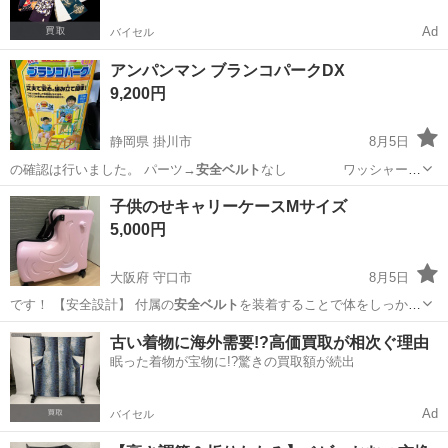
Ad
バイセル
アンパンマン ブランコパークDX
9,200円
静岡県 掛川市
8月5日
の確認は行いました。 パーツ→
安全ベルト
なし ワッシャーが
1つ違う…
静岡
掛川市
おもちゃ
子供のせキャリーケースMサイズ
5,000円
大阪府 守口市
8月5日
です！ 【安全設計】 付属の
安全ベルト
を装着することで体をしっかり
固定しま…
大阪
守口市
バッグ
古い着物に海外需要!?高価買取が相次ぐ理由
眠った着物が宝物に!?驚きの買取額が続出
Ad
バイセル