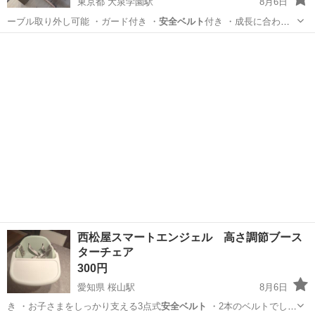
東京都 大泉学園駅
8月6日
ーブル取り外し可能 ・ガード付き ・
安全ベルト
付き ・成長に合わせ
て長く使用できま…
東京
練馬区
大泉学園駅
ベビー用品
vita
西松屋スマートエンジェル 高さ調節ブース
ターチェア
300円
愛知県 桜山駅
8月6日
き ・お子さまをしっかり支える3点式
安全ベルト
・2本のベルトでしっ