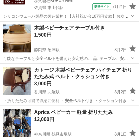
株式会社BREXA Next
7月21日
提携サイト
佐賀県 東山代駅
シリコンウェーハ製品の製造業務！【入社祝い金10万円支給】お友達
やカップルとの応募OK◎年間休日129日＆休出なしでプライベート充
佐賀
伊万里市
東山代駅
その他
木製ベビーチェア テーブル付き
実♪業務はクリーンルームで快適作業◎自社正社員登用制度あり★1食
1,500円
300円～の格安食堂あり！《佐...
静岡県 沼津駅
8月2日
可能なテーブルと
安全ベルト
を備えた安定感の… 品: テーブル、
安全
ベルト
- タイプ: …
静岡
沼津市
沼津駅
ベビー用品
カトージ 木製ベビーチェア ハイチェア 折り
たたみ式 ベルト・クッション付き
3,000円
香川県 丸亀駅
8月2日
・折りたたみ可能で収納に便利 ・
安全ベルト
付き ・クッション付き
・動作に問題…
香川
丸亀市
丸亀駅
ベビー用品
Aprica ベビーカー 軽量 折りたたみ
12,000円
神奈川県 鶴見市場駅
8月1日