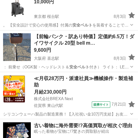
10,000円
東京都 桜台駅
8月3日
。 【安全設計で安心の使用感】付属の
安全ベルト
を装着することで、
乗っている子供の体…
東京
練馬区
桜台駅
子供用品
キャリー
【前輪パンク・訳あり特価】定価約6.5万！ダ
イワサイクル 20型 bell m…
9,600円
大阪府 喜志駅
8月3日
： 前乗せ（OGK製・ヘッドレスト＆
安全ベルト
付き） ライト： LED
オートライ…
大阪
羽曳野市
喜志駅
自転車
≪月収28万円・派遣社員≫機械操作・製造補
助
月給230,000円
株式会社BREXA Next
7月21日
提携サイト
佐賀県 東山代駅
シリコンウェーハ製品の製造業務！【入社祝い金10万円支給】お友達
やカップルとの応募OK◎年間休日129日＆休出なしでプライベート充
佐賀
伊万里市
東山代駅
その他
古い着物に海外需要!?高価買取が相次ぐ理由
実♪業務はクリーンルームで快適作業◎自社正社員登用制度あり★1食
眠った着物が宝物に!?驚きの買取額が続出
300円～の格安食堂あり！《佐...