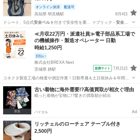
オンライン決済
配送可
高知県 明見橋駅
8月4日
ドシート、5点式
安全ベルト
付きで安全性を重… ァブリック -
安全ベ
ルト
: 5点式安全ベ…
高知
高知市
明見橋駅
ベビー用品
≪月収22万円・派遣社員≫電子部品系工場で
の機械操作・製造オペレーター 日勤
時給1,250円
日払い
株式会社BREXA Next
7月21日
提携サイト
茨城県 静駅
コネクタ製造工場の検査や測定作業！日勤専属＆土日祝休み＆年間休
日128日★クリーンルーム内作業★マイカー通勤OK＆無料駐車場あり
茨城
常陸大宮市
静駅
その他
古い着物に海外需要!?高価買取が相次ぐ理由
★就業先食堂利用可！日払い制度あり！《茨城県常陸大宮市》 人気の
眠った着物が宝物に!?驚きの買取額が続出
工場のお仕事 ◇コネクタ製造工...
Ad
バイセル
リッチェルのローチェア テーブル付き
2,500円