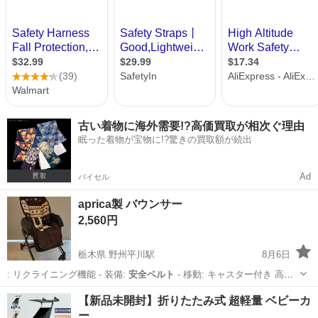
古い着物に海外需要!?高価買取が相次ぐ理由
眠った着物が宝物に!?驚きの買取額が続出
Ad
バイセル
aprica製 バウンサー
2,560円
栃木県 野州平川駅
8月6日
: リクライニング機能 - 装備:
安全ベルト
- 移動: キャスター付き 高
い…
栃木
栃木市
野州平川駅
ベビー用品
【新品未開封】折りたたみ式 超軽量 ベビーカ
ー