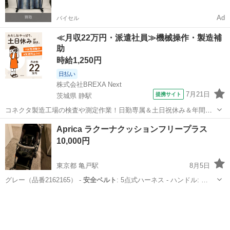
Ad
バイセル
≪月収22万円・派遣社員≫機械操作・製造補
助
時給1,250円
日払い
株式会社BREXA Next
7月21日
提携サイト
茨城県 静駅
コネクタ製造工場の検査や測定作業！日勤専属＆土日祝休み＆年間休
日128日★クリーンルーム内作業★マイカー通勤OK＆無料駐車場あり
茨城
常陸大宮市
静駅
その他
Aprica ラクーナクッションフリープラス
★就業先食堂利用可！日払い制度あり！《茨城県常陸大宮市》 人気の
10,000円
工場のお仕事 ◇コネクタ製造工...
東京都 亀戸駅
8月5日
グレー（品番2162165） -
安全ベルト
: 5点式ハーネス - ハンドル: …
東京
江東区
亀戸駅
ベビー用品