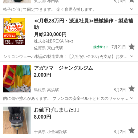
東京都 布田駅
8月3日
椅子に付けて固定できます。 楽々育児応援します。
東京
調布市
布田駅
ベビー用品
安全ベルト
≪月収28万円・派遣社員≫機械操作・製造補
助
月給230,000円
株式会社BREXA Next
7月21日
提携サイト
佐賀県 東山代駅
シリコンウェーハ製品の製造業務！【入社祝い金10万円支給】お友達
やカップルとの応募OK◎年間休日129日＆休出なしでプライベート充
佐賀
伊万里市
東山代駅
その他
アガツマ ジャングルジム
実♪業務はクリーンルームで快適作業◎自社正社員登用制度あり★1食
2,000円
300円～の格安食堂あり！《佐...
島根県 高浜駅
8月2日
的に傷や擦れがあります。 ブランコの
安全ベルト
とビスのワッシャー
が欠品している物が…
島根
出雲市
高浜駅
キッズ用品
お値下げしました🙇‍♀️
8,000円
千葉県 小金城趾駅
8月2日