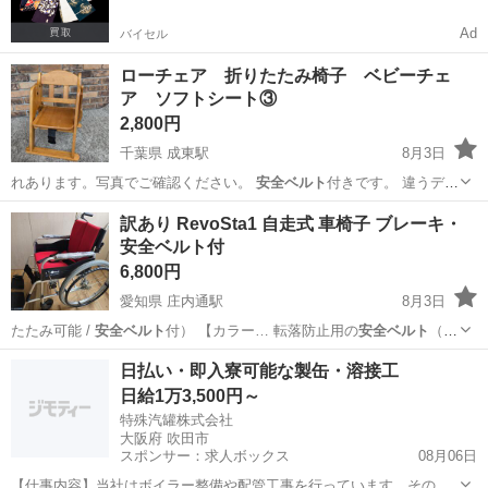
Ad
バイセル
ローチェア 折りたたみ椅子 ベビーチェ
ア ソフトシート③
2,800円
千葉県 成東駅
8月3日
れあります。写真でご確認ください。
安全ベルト
付きです。 違うデザ
インの物も出品…
千葉
山武市
成東駅
椅子
ロー
訳あり RevoSta1 自走式 車椅子 ブレーキ・
安全ベルト付
6,800円
愛知県 庄内通駅
8月3日
たたみ可能 /
安全ベルト
付） ​【カラー… ​転落防止用の
安全ベルト
（シ
ートベルト）…
愛知
名古屋市
庄内通駅
その他
車椅子
日払い・即入寮可能な製缶・溶接工
日給1万3,500円～
特殊汽罐株式会社
大阪府 吹田市
スポンサー：求人ボックス
08月06日
【仕事内容】当社はボイラー整備や配管工事を行っています。その中