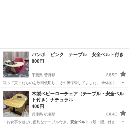
バンボ ピンク テーブル 安全ベルト付き
800円
千葉県 菅野駅
8月5日
譲って貰ったものを数回使用し、その後保管してました。 全体的に使
用感、細かい傷やベルト一部汚れがありますがまだ使用できます。 写
千葉
市川市
菅野駅
ベビー用品
木製ベビーローチェア（テーブル・安全ベル
真に載っているものが全てです。 中古品となりますので神経質な方は
ト付き）ナチュラル
ご遠慮下さい。 ノークレームノ...
400円
兵庫県 杭瀬駅
8月4日
：お食事や遊びに便利なテーブル付き。
安全ベルト
（股・腰）付きで
す 。 状態：全体を…