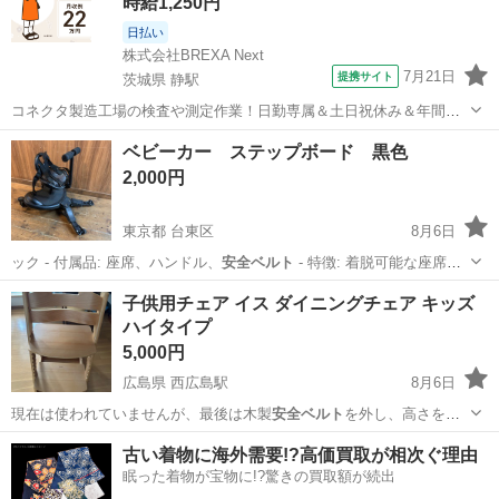
時給1,250円
日払い
株式会社BREXA Next
7月21日
提携サイト
茨城県 静駅
コネクタ製造工場の検査や測定作業！日勤専属＆土日祝休み＆年間休
日128日★クリーンルーム内作業★マイカー通勤OK＆無料駐車場あり
茨城
常陸大宮市
静駅
その他
ベビーカー ステップボード 黒色
★就業先食堂利用可！日払い制度あり！《茨城県常陸大宮市》 人気の
2,000円
工場のお仕事 ◇コネクタ製造工...
東京都 台東区
8月6日
ック - 付属品: 座席、ハンドル、
安全ベルト
- 特徴: 着脱可能な座席付
き、ハ…
東京
台東区
ベビー用品
子供用チェア イス ダイニングチェア キッズ
ハイタイプ
5,000円
広島県 西広島駅
8月6日
現在は使われていませんが、最後は木製
安全ベルト
を外し、高さをか
えて学習机の椅子とし…
広島
広島市
西広島駅
椅子
ダイニング
古い着物に海外需要!?高価買取が相次ぐ理由
眠った着物が宝物に!?驚きの買取額が続出