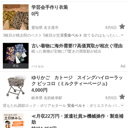
かり固定！椅子…
愛知
名古屋市
桜山駅
ベビー用品
学芸会手作り衣装
0円
愛知県 名古屋市
8月6日
3枚目が桃太郎のベスト 5枚目が交通
安全ベルト
捨てるのはもったいな
く、名古屋から…
愛知
名古屋市
その他
安全ベルト
古い着物に海外需要!?高価買取が相次ぐ理由
眠った着物が宝物に!?驚きの買取額が続出
Ad
バイセル
ゆりかご カトージ スイングハイローラッ
ク ピッコロ（ミルクティーベージュ)
4,000円
岐阜県 名鉄岐阜駅
8月6日
背もたれ調節ロック：ポリアセタール
安全ベルト
：ポリエステル バッ
クル：PA＋GF…
岐阜
岐阜市
名鉄岐阜駅
ベビー用品
≪月収22万円・派遣社員≫機械操作・製造補
助