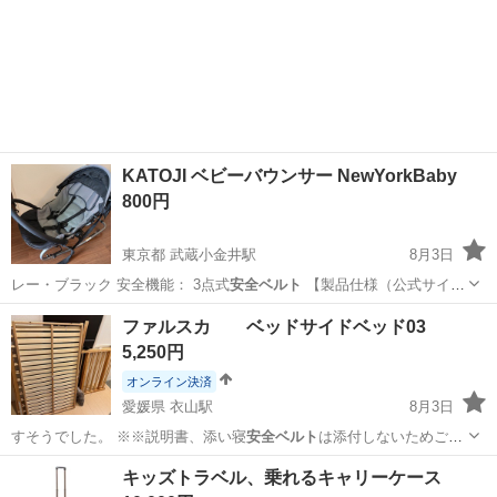
KATOJI ベビーバウンサー NewYorkBaby
800円
東京都 武蔵小金井駅
8月3日
レー・ブラック 安全機能： 3点式
安全ベルト
【製品仕様（公式サイト
より引用…
東京
小金井市
武蔵小金井駅
ベビー用品
ファルスカ ベッドサイドベッド03
5,250円
オンライン決済
愛媛県 衣山駅
8月3日
すそうでした。 ※※説明書、添い寝
安全ベルト
は添付しないためご了
承ください。 …
愛媛
松山市
衣山駅
ベビー用品
キッズトラベル、乗れるキャリーケース