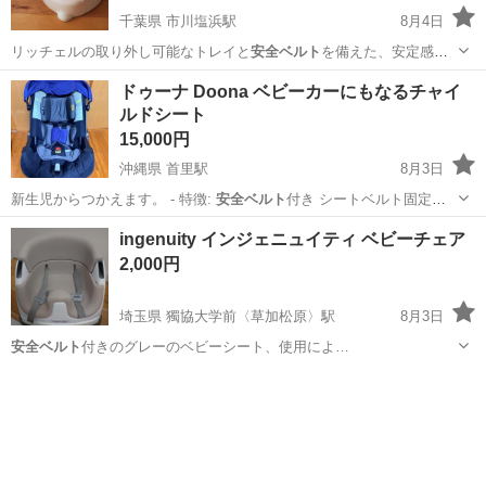
千葉県 市川塩浜駅
8月4日
リッチェルの取り外し可能なトレイと
安全ベルト
を備えた、安定感の
あるフロアタイプの…
千葉
市川市
市川塩浜駅
ベビー用品
リッチェル
ドゥーナ Doona ベビーカーにもなるチャイ
ルドシート
15,000円
沖縄県 首里駅
8月3日
新生児からつかえます。 - 特徴:
安全ベルト
付き シートベルト固定式 -
ハンド…
沖縄
那覇市
首里駅
ベビー用品
ingenuity インジェニュイティ ベビーチェア
2,000円
埼玉県 獨協大学前〈草加松原〉駅
8月3日
安全ベルト
付きのグレーのベビーシート、使用によ…
埼玉
草加市
獨協大学前〈草加松原〉駅
ベビー用品
ingenuity