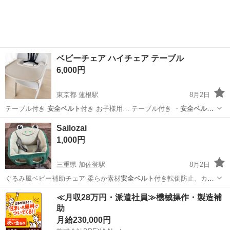
ベビーチェア ハイチェア テーブル
6,000円
東京都 蓮根駅
8月2日
テーブル付き
安全ベルト
付き お子様用… テーブル付き ・
安全ベルト
付き ・座面・足…
東京
板橋区
蓮根駅
ベビー用品
Sailozai
1,000円
三重県 加佐登駅
8月2日
ぐるみ風ベビー補助チェア 柔らか素材
安全ベルト
付き転倒防止、カー
チェア家庭外出兼用…
三重
鈴鹿市
加佐登駅
ベビー用品
≪月収28万円・派遣社員≫機械操作・製造補
助
月給230,000円