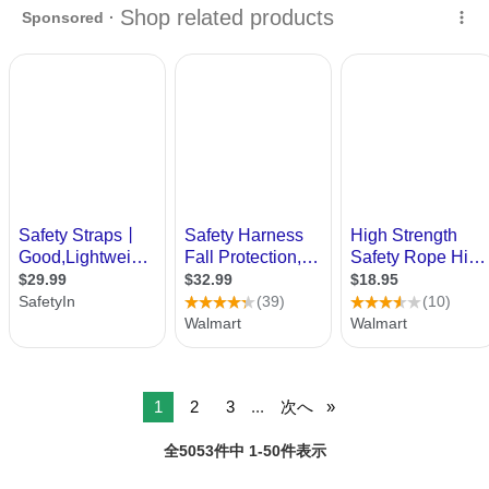
で離乳食やお食事、お絵かきなど幅広く活躍します。 【サイズ】 幅
4...
1
2
3
...
次へ
全5053件中 1-50件表示