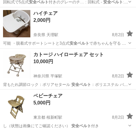
回転式で5点式
安全ベルト
付きのグレーのチ… : 回転式 -
安全ベルト
: 5
点式安全ベ…
千葉
松戸市
小金城趾駅
ベビー用品
安全ベルト
ハイチェア
2,000円
奈良県 天理駅
8月2日
可能 ・脱着式サポートシートと3点式
安全ベルト
で赤ちゃんを守る ・
成長に合わせて2…
奈良
天理市
天理駅
ベビー用品
カトージ ハイローチェア セット
10,000円
神奈川県 平塚駅
8月2日
背もたれ調節ロック：ポリアセタール
安全ベルト
：ポリエステル バッ
クル：PA＋GF…
神奈川
平塚市
平塚駅
ベビー用品
ベビーチェア
5,000円
東京都 桜新町駅
8月2日
し（状態は画像にてご確認ください）
安全ベルト
付き
東京
世田谷区
桜新町駅
ベビー用品