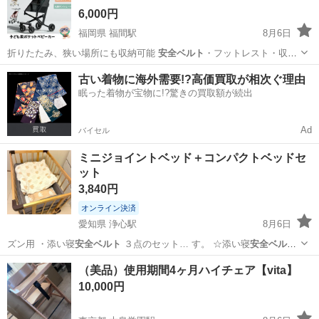
6,000円
福岡県 福間駅
8月6日
折りたたみ、狭い場所にも収納可能
安全ベルト
・フットレスト・収納
バスケット付き …
福岡
福津市
福間駅
ベビー用品
古い着物に海外需要!?高価買取が相次ぐ理由
眠った着物が宝物に!?驚きの買取額が続出
Ad
バイセル
ミニジョイントベッド＋コンパクトベッドセ
ット
3,840円
オンライン決済
愛知県 浄心駅
8月6日
ズン用 ・添い寝
安全ベルト
３点のセット… す。 ☆添い寝
安全ベルト
で大人用ベッドと…
愛知
名古屋市
浄心駅
ベビー用品
（美品）使用期間4ヶ月ハイチェア【vita】
ミニジョイントベッド
10,000円