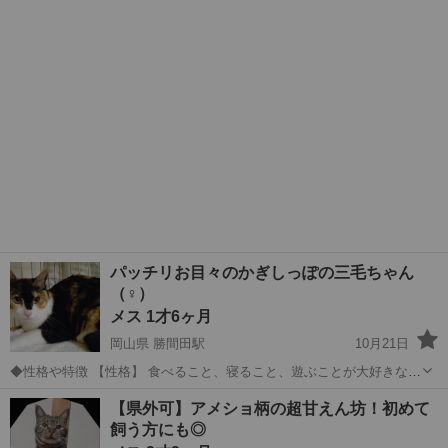
兄弟の…
京都
京都市
猫
パッチリお目々のかぎしっぽの三毛ちゃん
（♀）
メス 1才6ヶ月
岡山県 勝間田駅
10月21日
◆性格や特徴 【性格】 食べること、寝ること、遊ぶことが大好きな女
の子。特に遊んでもらうのが大好きで、毎日おもちゃを追いかけてま
岡山
勝田郡
勝間田駅
猫
特徴
【県外可】アメショ柄の超甘えん坊！初めて
す。 甘えん坊で物怖じしない性格です。 【特徴】 ぱっちりなお目々
飼う方にも◎
と、ピンクのお鼻の...