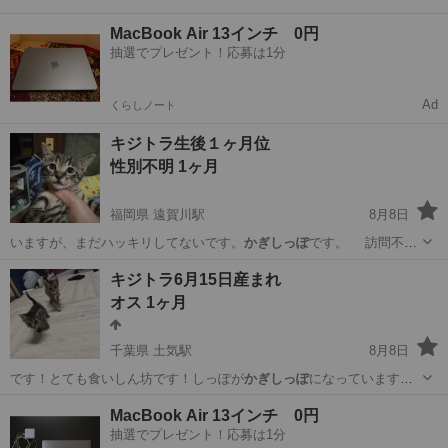
MacBook Air 13インチ 0円
抽選でプレゼント！応募は1分
Ad
くらしノート
キジトラ生後１ヶ月位
性別不明 1ヶ月
福岡県 遠賀川駅
8月8日
いますが、まだハッキリしてないです。
かぎしっぽ
です。 訪問不可
の方には、お譲りで…
福岡
遠賀郡
遠賀川駅
猫
キジトラ
キジトラ6月15日産まれ
オス 1ヶ月
千葉県 土気駅
8月8日
です！とても食いしん坊です！しっぽが
かぎしっぽ
になっています。
もうミルクは卒業して…
千葉
千葉市
土気駅
猫
キジトラ
MacBook Air 13インチ 0円
抽選でプレゼント！応募は1分