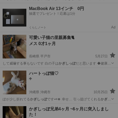
トです。 大事にし…
青森
弘前市
猫
健康状態
MacBook Air 13インチ 0円
抽選でプレゼント！応募は1分
Ad
くらしノート
可愛い子猫の里親募集🐈
メス 0才1ヶ月
長崎県 平戸市
5月27日
して威嚇する事もないです 白の子は
かぎしっぽ
だと思います ◆健康状
態 母猫の母…
長崎
平戸市
猫
かぎしっぽ
ハートっぽ猫♡
沖縄県 沖縄市
10月25日
ぽが少し折れてる
かぎしっぽ
です🗝🍀 幸せ… 引っ提げてくれる
かぎし
っぽ
と言われてます …
沖縄
沖縄市
猫
三毛
かぎしっぽ兄弟4ヶ月 ~6ヶ月に突入しまし
た！