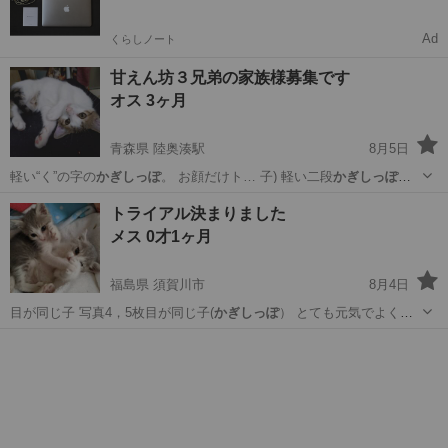
Ad
くらしノート
甘えん坊３兄弟の家族様募集です
オス 3ヶ月
青森県 陸奥湊駅
8月5日
軽い“く”の字の
かぎしっぽ
。 お顔だけト… 子) 軽い二段
かぎしっぽ
。
兄弟の中では細…
青森
八戸市
陸奥湊駅
猫
兄弟
トライアル決まりました
メス 0才1ヶ月
福島県 須賀川市
8月4日
目が同じ子 写真4，5枚目が同じ子(
かぎしっぽ
） とても元気でよく食
べ遊んでいま…
福島
須賀川市
猫
姉妹