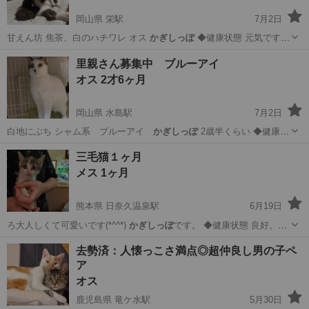
岡山県 栄駅
7月2日
甘えん坊 焦茶、白のハチワレ オス
かぎしっぽ
◆健康状態 元気です
駆虫済み …
岡山
倉敷市
栄駅
猫
家庭訪問
里親さん募集中 ブルーアイ
オス 2才6ヶ月
岡山県 水島駅
7月2日
白地にぶち シャム系 ブルーアイ
かぎしっぽ
2歳半くらい ◆健康状
態 元気で…
岡山
倉敷市
水島駅
猫
家庭訪問
三毛猫１ヶ月
メス 1ヶ月
熊本県 日奈久温泉駅
6月19日
ろ大人しくて可愛いです(*^^*)
かぎしっぽ
です。 ◆健康状態 良好。小
さくて…
熊本
八代市
日奈久温泉駅
猫
かぎしっぽ
去勢済：人懐っこさ満点◎超仲良し男の子ペ
ア
オス
鹿児島県 竜ケ水駅
5月30日