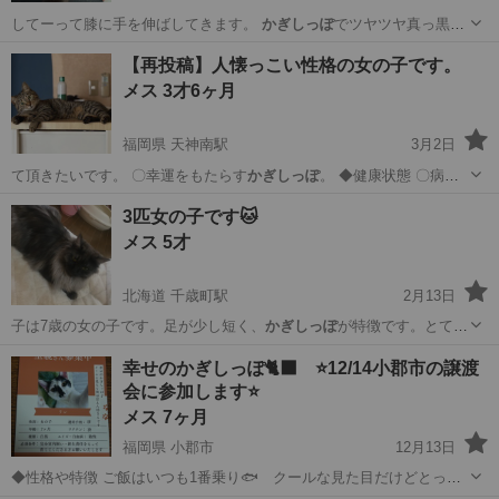
してーって膝に手を伸ばしてきます。
かぎしっぽ
でツヤツヤ真っ黒で
す ◆健康状態 …
香川
仲多度郡
多度津駅
猫
かぎしっぽ
【再投稿】人懐っこい性格の女の子です。
メス 3才6ヶ月
福岡県 天神南駅
3月2日
て頂きたいです。 〇幸運をもたらす
かぎしっぽ
。 ◆健康状態 〇病気
は全くありま…
福岡
福岡市
天神南駅
猫
性格
3匹女の子です🐱
メス 5才
北海道 千歳町駅
2月13日
子は7歳の女の子です。足が少し短く、
かぎしっぽ
が特徴です。とても
優しくて人懐っこい…
北海道
函館市
千歳町駅
猫
特徴
幸せのかぎしっぽ🐈‍⬛ ⭐️12/14小郡市の譲渡
会に参加します⭐️
メス 7ヶ月
福岡県 小郡市
12月13日
◆性格や特徴 ご飯はいつも1番乗り🐟 クールな見た目だけどとって