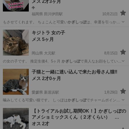
メス 2才3ヶ月
福岡県 田川伊田駅
10月21日
もさせてくれます。 ちょこんと可愛い
かぎしっぽ
は、幸運を引っかけ
てくると言われる縁…
福岡
田川市
田川伊田駅
猫
ワクチン
キジトラ 女の子
メス 5ヶ月
岡山県 大元駅
8月15日
の女の子です。 推定生後4、5ヶ月
かぎしっぽ
で美人なお顔をしていま
す。 ◆健康…
岡山
岡山市
大元駅
猫
キジトラ
子猫と一緒に迷い込んで来たお母さん猫‼️
メス 2才0ヶ月
愛媛県 新居浜駅
1月29日
噛みしてくる可愛い猫です。 しっぽは
かぎしっぽ
でチャームポイント
はまんまるおめ目と…
愛媛
新居浜市
新居浜駅
猫
しま
【トライアルお試し期間OK！】かぎしっぽの
アメショミックスくん（２才くらい） …
オス 2才