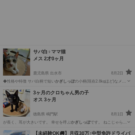
サバ白♀ママ猫
メス 2才0ヶ月
鹿児島県 出水市
8月2日
◆性格や特徴 サバ白柄で短い
かぎしっぽ
の小柄(現在2.8kgほど)なメス
猫…
鹿児島
出水市
猫
サバ
3ヶ月のクロちゃん男の子
オス 3ヶ月
徳島県 鳴門駅
8月1日
が長く、耳が大きいです。 幸せを呼ぶ
かぎしっぽ
です。 ねこじゃらし
で遊ぶのが大好き…
徳島
鳴門市
鳴門駅
猫
クロちゃん
【未経験OK🚚】月収30万↑中型免許ドライバ