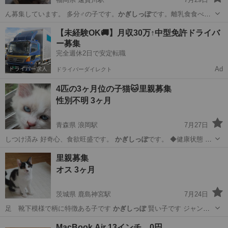
ん募集しています。 多分♂の子です。
かぎしっぽ
です。離乳食食べま
す。トイレ覚えてま…
福岡
遠賀郡
遠賀川駅
猫
キジトラ
【未経験OK🚚】月収30万↑中型免許ドライバ
ー募集
完全週休2日で安定転職
Ad
ドライバーダイレクト
4匹の3ヶ月位の子猫🐱里親募集
性別不明 3ヶ月
青森県 浪岡駅
7月27日
しつけ済み 好奇心、食欲旺盛です。
かぎしっぽ
です。 ◆健康状態 特
に問題は無さ…
青森
青森市
浪岡駅
猫
かぎしっぽ
里親募集
オス 3ヶ月
茨城県 鹿島神宮駅
7月24日
足 靴下模様で柄に特徴ある子です
かぎしっぽ
賢い子です ジャンプ
抱っこを覚…
茨城
鹿嶋市
鹿島神宮駅
猫
去勢手術
MacBook Air 13インチ 0円