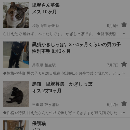
も甘えん坊さんです🎀 ⭐︎譲渡会で会えるのまってます⭐︎ 山下酒店 小
福岡
小郡市
猫
かぎしっぽ
里親さん募集
郡市力武13-7 ◆健康状態 ウィルス検査陰性 よく食べ・よく遊び・よ
メス 10ヶ月
く甘えてとっても...
和歌山県 岩出駅
9月5日
ら甘えたで 離れず、べったりです。
かぎしっぽ
です。 ◆健康状態 10
月14日、…
和歌山
岩出市
岩出駅
猫
実家
黒猫かぎしっぽ。3～4ヶ月くらいの男の子
性別不明 0才3ヶ月
兵庫県 相生駅
7月7日
◆性格や特徴 男の子 8月20日現在 保護約1ヶ月半で凄く慣れて、とて
も可愛いです。 抱っこは好きではない子ですがよしよしは大好きで
兵庫
相生市
相生駅
猫
かぎしっぽ
黒猫 里親募集 かぎしっぽ
す。膝に乗って撫でられるのは好きで、よく甘えてスリスリしてきま
オス 2才0ヶ月
す。 自由に過ごした...
三重県 鼓ヶ浦駅
6月7日
◆性格や特徴 甘えたさんな性格で擦り寄ってきますが野良猫でした と
ても可愛くてよく鳴きます。 推定2歳 ◆健康状態 健康ですが、耳が
三重
鈴鹿市
鼓ヶ浦駅
猫
かぎしっぽ
保護猫
元々奇形です よくなきます 病院で検査して病気等ありませんでした。