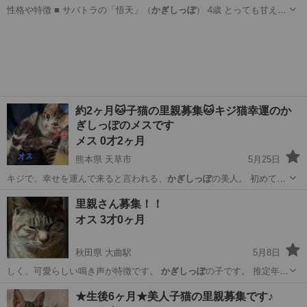
性格や特徴 ■ サバトラの「悟天」（
かぎしっぽ
） 4歳 とっても甘えん
坊で人懐っこ…
鹿児島
鹿児島市
竜ケ水駅
猫
約2ヶ月🐱子猫の里親募集🐱キジ猫幸運のか
ぎしっぽのメスです
メス 0才2ヶ月
熊本県 天草市
5月25日
キジで、幸せを運んで来ると言われる、
かぎしっぽ
の美人。 初めて会
う人に警戒心は強…
熊本
天草市
猫
キジ
里親さん募集！！
オス 3才0ヶ月
秋田県 大曲駅
5月8日
しく、可愛らしい鳴き声が特徴です。
かぎしっぽ
の子です。 推定年齢
２〜３歳 …
秋田
大仙市
大曲駅
猫
★生後6ヶ月★美人子猫の里親募集です♪