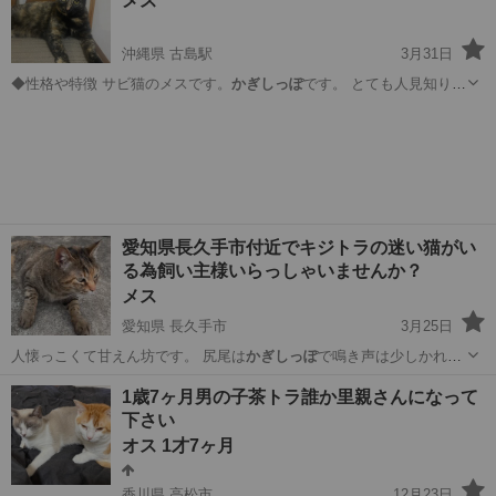
メス
◆その他 飼い...
沖縄県 古島駅
3月31日
◆性格や特徴 サビ猫のメスです。
かぎしっぽ
です。 とても人見知りし
ますが、脅か…
沖縄
浦添市
古島駅
猫
ベット
愛知県長久手市付近でキジトラの迷い猫がい
る為飼い主様いらっしゃいませんか？
メス
愛知県 長久手市
3月25日
人懐っこくて甘えん坊です。 尻尾は
かぎしっぽ
で鳴き声は少しかれて
ます。 体型は…
愛知
長久手市
猫
迷い
1歳7ヶ月男の子茶トラ誰か里親さんになって
下さい
オス 1才7ヶ月
香川県 高松市
12月23日