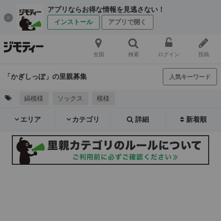
アプリならお得な情報を見逃さない！
インストール
アプリで開く
全国
検索
ログイン
投稿
「かぎしっぽ」の里親募集
人気キーワード
縞模様
ソックス
模様
エリア
カテゴリ
詳細
新着順