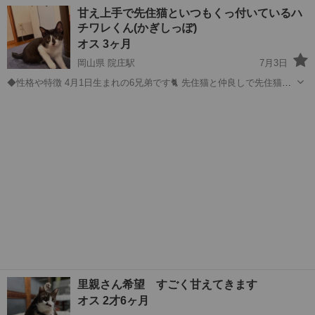
す！！！！！！！ 鈍臭いと…
長崎
西彼杵郡
長与駅
猫
甘え上手で先住猫といつもくっ付いているハ
チワレくん(かぎしっぽ)
オス 3ヶ月
岡山県 院庄駅
7月3日
◆性格や特徴 4月1日生まれの6兄弟です🐈 先住猫と仲良しで先住猫、
人間にめちゃくちゃ甘えてくる 兄弟の中で一番の甘えん坊です めちゃ
岡山
津山市
院庄駅
猫
ハチワレ
くちゃ人懐っこくて 朝ごはんの準備中はかわいい声で鳴いてきます ◆
健康状態 産まれてから...
里親さん希望 すごく甘えてきます
オス 2才6ヶ月