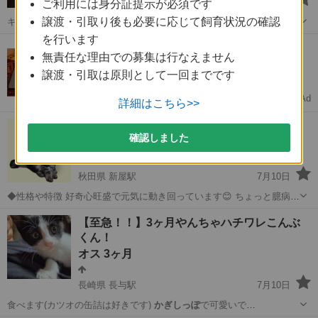
広島県 大原駅
7月13日
ご利用には身分証提示が必須です
譲渡・引取り後も必要に応じて飼育状況の確認
キジトラの男の子です。生後3ヶ月で、
かぎしっぽ
です。 猫じゃらし
で遊ぶのが大好きで…
を行います
広島
広島市
大原駅
猫
かぎしっぽ
MacBook Air 13インチ 0円
無責任な理由での募集は行なえません
抽選でプレゼント！応募は1分
譲渡・引取は原則として一回までです
Ad
くらしノート
詳細はこちら>>
かぎしっぽサバトラ ♂男のコ
確認しました
オス 0才3ヶ月
秋田県 新屋駅
7月10日
◆性格や特徴 好奇心旺盛で元気に動き回っています😊 ちょっと臆病で
慎重ですが 先住猫先輩達と仲良く遊んでいます😊 耳が大きく 胸元の
秋田
秋田市
新屋駅
猫
キジトラ
【至急！！】3ヶ月やんちゃハチワレこんぶ
毛が柔らかくホワホワです。 ◆健康状態 ごはんをよく食べ、よく遊ん
くん！
で...
オス 3ヶ月
長崎県 長与駅
7月10日
食べます(カツオの缶詰は好きです)
かぎしっぽ
で可愛いで