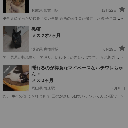
兵庫県 加古川駅
12月22日
◆募集に至ったやむをえない事情 近所の若ネコが脱走した際 子ネコが
うまれてしまったそうです。 生まれたメス猫しかいらないそうで 余っ
兵庫
加古川市
加古川駅
猫
黒猫
たオスネコ2匹が マンションの1Fのコーナーにすてられていました。
メス 2才7ヶ月
家が一階コ...
滋賀県 唐橋前駅
6月19日
で、尻尾が折れ曲がっており、いわゆる
かぎしっぽ
です。 それ以外は
特に問題なく元気に…
滋賀
大津市
唐橋前駅
猫
ケージ
隠れるのが得意なマイペースなハチワレちゃ
ん︎︎ ♀
メス 3ヶ月
岡山県 院庄駅
7月16日
た。 ◆その他 できればもう1匹の
かぎしっぽ
のハチワレくんと2匹で新
しいお家にい…
岡山
津山市
院庄駅
猫
兄弟