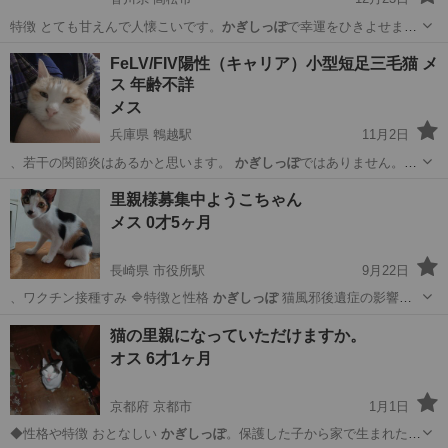
特徴 とても甘えんで人懐こいです。
かぎしっぽ
で幸運をひきよせます
◯年ほど前に購入…
香川
高松市
猫
1歳
FeLV/FIV陽性（キャリア）小型短足三毛猫 メ
ス 年齢不詳
メス
兵庫県 鵯越駅
11月2日
、若干の関節炎はあるかと思います。
かぎしっぽ
ではありません。
FeLV/FIV陽…
兵庫
神戸市
鵯越駅
猫
キャリア
里親様募集中ようこちゃん
メス 0才5ヶ月
長崎県 市役所駅
9月22日
、ワクチン接種すみ 🔷特徴と性格
かぎしっぽ
猫風邪後遺症の影響で
すが目の白濁あ…
長崎
長崎市
市役所駅
猫
ワクチン
猫の里親になっていただけますか。
オス 6才1ヶ月
京都府 京都市
1月1日
◆性格や特徴 おとなしい
かぎしっぽ
。保護した子から家で生まれた５