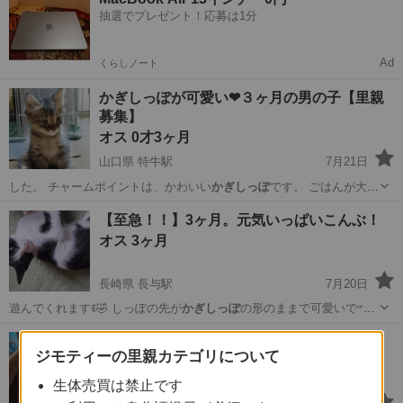
抽選でプレゼント！応募は1分
Ad
くらしノート
かぎしっぽが可愛い❤３ヶ月の男の子【里親
募集】
オス 0才3ヶ月
山口県 特牛駅
7月21日
した。 チャームポイントは、かわいい
かぎしっぽ
です。 ごはんが大好
きで、毎日もりも…
山口
下関市
特牛駅
猫
かぎしっぽ
【至急！！】3ヶ月。元気いっぱいこんぶ！
オス 3ヶ月
長崎県 長与駅
7月20日
かぎしっぽ
の形のままで可愛いで
遊んでくれますꉂ🤣𐤔‪ しっぽの先が
す！ ◆健康状…
長崎
西彼杵郡
長与駅
猫
かぎしっぽ
里親様募集です。
ジモティーの里親カテゴリについて
オス 0才3ヶ月
生体売買は禁止です