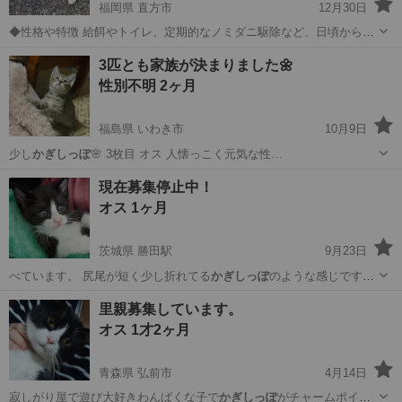
福岡県 直方市
12月30日
◆性格や特徴 給餌やトイレ、定期的なノミダニ駆除など、日頃から世
話している猫です。 特徴としては、写真のとおりアメリカンショート
福岡
直方市
猫
特徴
3匹とも家族が決まりました🌼
ヘアでカギシッポです。 少し警戒心が強いようですが、人懐っこく穏
性別不明 2ヶ月
やかな子です。 ...
福島県 いわき市
10月9日
少し
かぎしっぽ
🌸 3枚目 オス 人懐っこく元気な性…
福島
いわき市
猫
性格
現在募集停止中！
オス 1ヶ月
茨城県 勝田駅
9月23日
べています。 尻尾が短く少し折れてる
かぎしっぽ
のような感じです。
◆その他 先日…
茨城
ひたちなか市
勝田駅
猫
ハチワレ
里親募集しています。
オス 1才2ヶ月
青森県 弘前市
4月14日
寂しがり屋で遊び大好きわんぱくな子で
かぎしっぽ
がチャームポイン