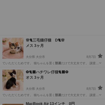
🌸🐈三毛猫仔猫 D🐈🌸
メス 3ヶ月
大分県 大分市
8月7日
ていただくためです。 猫ちゃんを置く
部屋
だけで大丈夫です。 譲渡し
た後1年間…
大分
大分市
猫
ワクチン
⚽️🐈‍⬛ハチワレ仔猫🐈‍⬛⚽️
オス 3ヶ月
大分県 大分市
8月7日
ていただくためです。 猫ちゃんを置く
部屋
だけで大丈夫です。 譲渡し
た後1年間…
大分
大分市
猫
ワクチン
MacBook Air 13インチ 0円