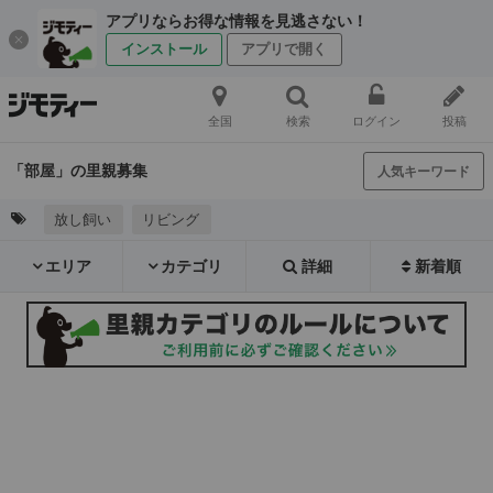
アプリならお得な情報を見逃さない！
インストール
アプリで開く
全国
検索
ログイン
投稿
「部屋」の里親募集
人気キーワード
放し飼い
リビング
エリア
カテゴリ
詳細
新着順