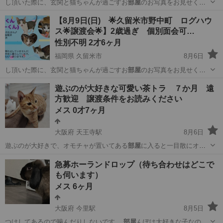
し頂いた際に、玄関と猫ちゃんが過ごすお
部屋
のお写真をお見せくだ
さい🙇‍♀️ …
福岡
久留米市
猫
去勢手術
【8月9日(日) 🌟久留米市野中町 ログハウ
ス🌟譲渡会🌟】2歳過ぎ 個別面会可…
性別不明 2才6ヶ月
福岡県 久留米市
8月6日
し頂いた際に、玄関と猫ちゃんが過ごすお
部屋
のお写真をお見せくだ
さい🙇‍♀️ …
福岡
久留米市
猫
インスタ
遊ぶのが大好きな可愛い茶トラ ７か月 遠
方歓迎 譲渡条件をお読みください
メス 0才7ヶ月
大阪府 天王寺駅
8月6日
遊ぶのが大好きで、オモチャが置いてある
部屋
に入ると一目散にオモ
チャ箱に走って行っ…
大阪
大阪市
天王寺駅
猫
性格
急募ホーランドロップ（待ち合わせはどこで
も伺います）
メス 6ヶ月
大阪府 今里駅
8月5日
つけしてあるので噛んだりしないです。
部屋
んぽは大好きな子なので