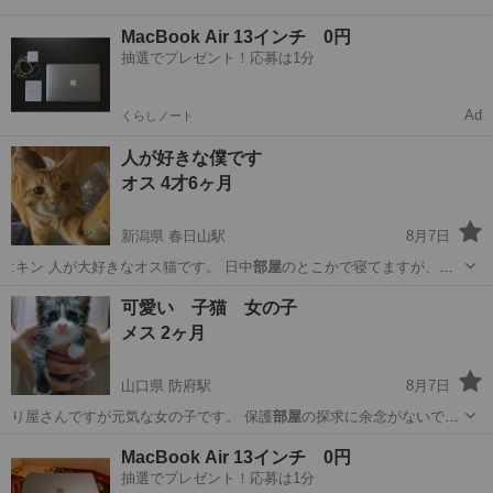
MacBook Air 13インチ 0円
抽選でプレゼント！応募は1分
Ad
くらしノート
人が好きな僕です
オス 4才6ヶ月
新潟県 春日山駅
8月7日
:キン 人が大好きなオス猫です。 日中
部屋
のとこかで寝てますが、人
間の気配がする…
新潟
上越市
春日山駅
猫
とこ
可愛い 子猫 女の子
メス 2ヶ月
山口県 防府駅
8月7日
り屋さんですが元気な女の子です。 保護
部屋
の探求に余念がないで
す。 ◆健康状…
山口
防府市
防府駅
猫
病院
MacBook Air 13インチ 0円
抽選でプレゼント！応募は1分