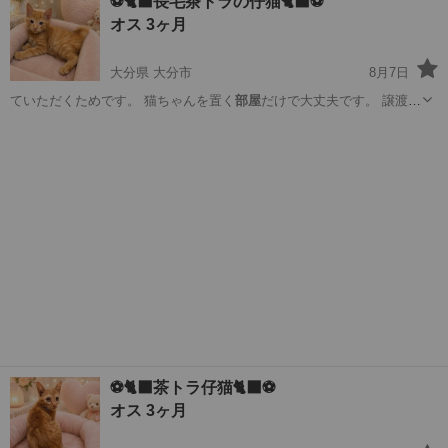
⚽️🐈‍⬛長毛茶トラの仔猫🐈‍⬛⚽️
オス 3ヶ月
大分県 大分市
8月7日
ていただくためです。 猫ちゃんを置く
部屋
だけで大丈夫です。 譲渡し
た後1年間…
大分
大分市
猫
ワクチン
⚽️🐈‍⬛茶トラ仔猫🐈‍⬛⚽️
オス 3ヶ月