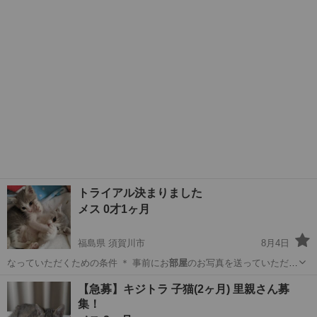
てます …
大阪
大阪市
猫
性格
トライアル決まりました
メス 0才1ヶ月
福島県 須賀川市
8月4日
なっていただくための条件 ＊ 事前にお
部屋
のお写真を送っていただい
ております （…
福島
須賀川市
猫
姉妹
【急募】キジトラ 子猫(2ヶ月) 里親さん募
集！