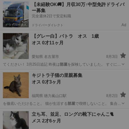
愛知
名古屋市
猫
グレー
【未経験OK🚚】月収30万↑中型免許ドライバ
ー募集
完全週休2日で安定転職
Ad
ドライバーダイレクト
【グレー白】パトラ オス 1歳
オス 0才11ヶ月
愛知県 名古屋市
8月3日
てください！ 3月25日追記 昨夜は
部屋
を探検していました。 すぐにケ
ージの上…
愛知
名古屋市
猫
グレー
キジトラ子猫の里親募集
オス 0才3ヶ月
福岡県 徳力嵐山口駅
8月2日
を徹底いただけること。 猫が生活する
部屋
で喫煙しないこと。 集合住
宅の場合、…
福岡
北九州市
徳力嵐山口駅
猫
キジトラ
立ち耳、並足、ロングの靴下にゃんこ🐈️
メス 2才6ヶ月