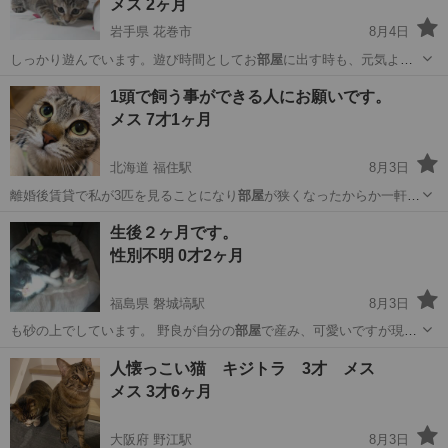
メス 2ヶ月
岩手県 花巻市
8月4日
しっかり遊んでいます。遊び時間としてお
部屋
に出す時も、元気よく
走り回ってます。 …
岩手
花巻市
猫
キジトラ
1頭で飼う事ができる人にお願いです。
メス 7才1ヶ月
北海道 福住駅
8月3日
離婚後賃貸で私が3匹を見ることになり
部屋
が狭くなったからか一軒家
の間は少しの間…
北海道
札幌市
福住駅
猫
生後２ヶ月です。
性別不明 0才2ヶ月
福島県 磐城塙駅
8月3日
も砂の上でしています。 野良が自分の
部屋
で産み、可愛いですが現在
大人の猫が３匹…
福島
東白川郡
磐城塙駅
猫
去勢手術
人懐っこい猫 キジトラ 3才 メス
メス 3才6ヶ月
大阪府 野江駅
8月3日