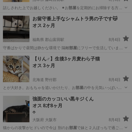
話しされた上でお越しください。 ⚫︎お
部屋
を定期的にお掃除する方
(猫ちゃんは綺…
熊本
熊本市
藤崎宮前駅
猫
お留守番上手なシャムトラ男の子です😽
オス 2ヶ月
福島県 郡山富田駅
8月4日
守番ばかりで昼間は静かな環境で 隔離
部屋
にフリーで生活していま
す。 ◆健…
福島
郡山市
郡山富田駅
猫
性格
【りん♂】生後3ヶ月麦わら子猫
オス 3ヶ月
北海道 野付郡
8月4日
とが大好き。おもちゃを追いかけたり、お
部屋
の中を元気いっぱい駆
け回ったりと、毎日…
北海道
野付郡
猫
ワクチン
強面のカッコいい黒キジくん
オス 8才8ヶ月
大阪府 大阪市
8月4日
猫からの攻撃がヒドいので今は 別のお
部屋
で妹と２人ぽっちで過ごし