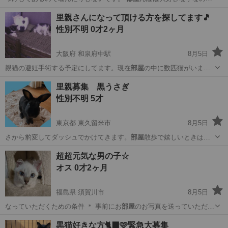
1日1〜2時間分…
大阪
大阪市
今里駅
その他
里親さんになって頂ける方を探してます🎵
性別不明 0才2ヶ月
大阪府 和泉府中駅
8月5日
親猫の避妊手術する予定にしてます。現在
部屋
の中に数匹猫がいます
ので家で保護するの…
大阪
大阪市
和泉府中駅
猫
部屋
里親募集 黒うさぎ
性別不明 5才
東京都 東久留米市
8月5日
さから豹変してダッシュでかけてきます。
部屋
散歩で嬉しいときは、
鼻をブーブー鳴らし…
東京
東久留米市
その他
超超元気な男の子☆
オス 0才2ヶ月
福島県 須賀川市
8月5日
なっていただくための条件 ＊ 事前にお
部屋
のお写真を送っていただい
ております （…
福島
須賀川市
猫
ワクチン
黒猫好きな方🐈‍⬛🩷緊急大募集