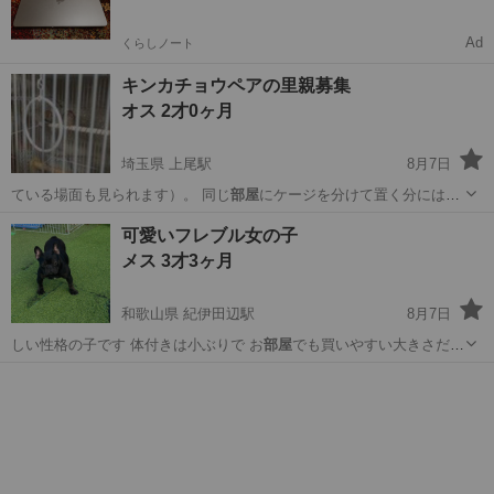
Ad
くらしノート
キンカチョウペアの里親募集
オス 2才0ヶ月
埼玉県 上尾駅
8月7日
ている場面も見られます）。 同じ
部屋
にケージを分けて置く分には問
題ありませ…
埼玉
上尾市
上尾駅
その他
キンカチョウ
可愛いフレブル女の子
メス 3才3ヶ月
和歌山県 紀伊田辺駅
8月7日
しい性格の子です 体付きは小ぶりで お
部屋
でも買いやすい大きさだと
思います ◆…
和歌山
田辺市
紀伊田辺駅
その他
フレブル