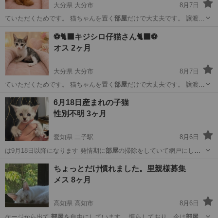
大分県 大分市
8月7日
ていただくためです。 猫ちゃんを置く
部屋
だけで大丈夫です。 譲渡し
た後1年間…
大分
大分市
猫
ワクチン
⚽️🐈‍⬛キジシロ仔猫さん🐈‍⬛⚽️
オス 2ヶ月
大分県 大分市
8月7日
ていただくためです。 猫ちゃんを置く
部屋
だけで大丈夫です。 譲渡し
た後1年間…
大分
大分市
猫
ワクチン
6月18日産まれの子猫
性別不明 3ヶ月
愛知県 二子駅
8月6日
は9月18日以降になります 発情期に
部屋
の掃除をしていて網戸にして
安心してまし…
愛知
一宮市
二子駅
猫
トラブル
ちょっとだけ慣れました。里親様募集
メス 8ヶ月
高知県 高知市
8月6日
ケージから出て
部屋
を自由にしています… 慣らしており、今は
部屋
の