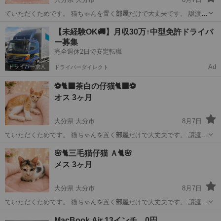
ていただくためです。 猫ちゃんを置く
部屋
だけで大丈夫です。 譲渡し
た後1年間…
大分
大分市
猫
ワクチン
【未経験OK🚚】月収30万↑中型免許ドライバ
ー募集
完全週休2日で安定転職
Ad
ドライバーダイレクト
⚽️🐈‍⬛茶白の仔猫🐈‍⬛⚽️
オス 3ヶ月
大分県 大分市
8月7日
ていただくためです。 猫ちゃんを置く
部屋
だけで大丈夫です。 譲渡し
た後1年間…
大分
大分市
猫
ワクチン
🌸🐈三毛猫仔猫 Ａ🐈🌸
メス 3ヶ月
大分県 大分市
8月7日
ていただくためです。 猫ちゃんを置く
部屋
だけで大丈夫です。 譲渡し
た後1年間…
大分
大分市
猫
ワクチン
MacBook Air 13インチ 0円