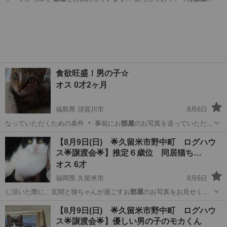
中でフリーにして…
高知
高知市
猫
ブルーアイ
食欲旺盛！男の子☆
オス 0才2ヶ月
福島県 須賀川市
8月6日
なっていただくための条件 ＊ 事前にお
部屋
のお写真を送っていただい
ております （…
福島
須賀川市
猫
ワクチン
【8月9日(日) 🌟久留米市野中町 ログハウ
ス🌟譲渡会🌟】推定６歳位 同居猫ち…
オス 6才
福岡県 久留米市
8月6日
し頂いた際に、玄関と猫ちゃんが過ごすお
部屋
のお写真をお見せくだ
さい🙇‍♀️ …
福岡
久留米市
猫
アメブロ
【8月9日(日) 🌟久留米市野中町 ログハウ
ス🌟譲渡会🌟】優しい男の子のモカくん