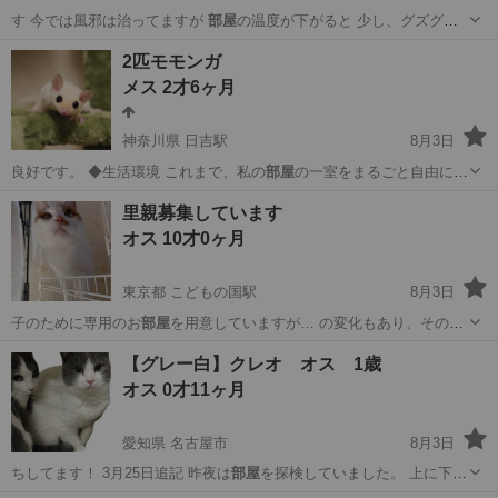
す 今では風邪は治ってますが
部屋
の温度が下がると 少し、グズグズ
言い…
大阪
大阪市
野江駅
猫
ワクチン
2匹モモンガ
メス 2才6ヶ月
神奈川県 日吉駅
8月3日
良好です。 ◆生活環境 これまで、私の
部屋
の一室をまるごと自由に使
える環境で育っ…
神奈川
横浜市
日吉駅
その他
性格
里親募集しています
オス 10才0ヶ月
東京都 こどもの国駅
8月3日
子のために専用のお
部屋
を用意していますが… の変化もあり、その
部
屋
から出てくることが…
東京
町田市
こどもの国駅
猫
【グレー白】クレオ オス 1歳
オス 0才11ヶ月
愛知県 名古屋市
8月3日
ちしてます！ 3月25日追記 昨夜は
部屋
を探検していました。 上に下に
右に左に…