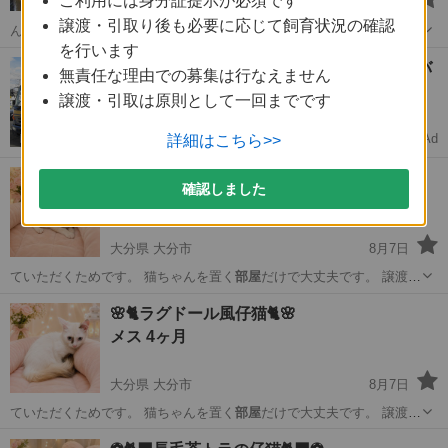
ご利用には身分証提示が必須です
北海道 仁木駅
8月7日
譲渡・引取り後も必要に応じて飼育状況の確認
ん猫で、慌てて段ボールを用意し、二匹を
部屋
に招き入れました。箱
を行います
の中の母猫は安堵の…
北海道
余市郡
仁木駅
猫
ワクチン
【未経験OK🚚】月収30万↑中型免許ドライバ
無責任な理由での募集は行なえません
ー募集
譲渡・引取は原則として一回までです
完全週休2日で安定転職
Ad
詳細はこちら>>
ドライバーダイレクト
🌸🐈クリーム茶白仔猫🐈🌸
確認しました
メス 3ヶ月
大分県 大分市
8月7日
ていただくためです。 猫ちゃんを置く
部屋
だけで大丈夫です。 譲渡し
た後1年間…
大分
大分市
猫
ワクチン
🌸🐈ラグドール風仔猫🐈🌸
メス 4ヶ月
大分県 大分市
8月7日
ていただくためです。 猫ちゃんを置く
部屋
だけで大丈夫です。 譲渡し
た後1年間…
大分
大分市
猫
ワクチン