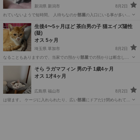
新潟県 新潟市
8月2日
れていないようで短時間。 人待ちなのか
部屋
の入口にいる事が多い。
くっついて歩き…
新潟
新潟市
猫
性格
生後4〜5ヶ月ほど 茶白男の子 猫エイズ陽性
(疑)
オス 5ヶ月
埼玉県 草加市
8月2日
なることもありますので、当家での預かり
部屋
での預かりは断念しま
した。 現在は捕獲…
埼玉
草加市
猫
陽性
そら ラガマフィン 男の子 1歳4ヶ月
オス 1才4ヶ月
広島県 福山市
8月2日
は寝ます。 ケージに入れられたり、広い
部屋
にドアだけ閉められて自
分一人ぼっちの空…
広島
福山市
猫
ラガマフィン