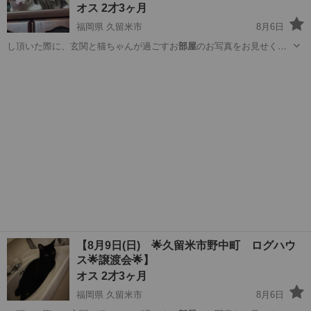
オス 2才3ヶ月
福岡県 久留米市
8月6日
し頂いた際に、玄関と猫ちゃんが過ごすお
部屋
のお写真をお見せくだ
さい🙇‍♀️ …
福岡
久留米市
猫
モカ
【8月9日(日) 🌟久留米市野中町 ログハウ
ス🌟譲渡会🌟】
オス 2才3ヶ月
福岡県 久留米市
8月6日