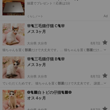
抽選でプレゼント！応募は1分
Ad
くらしノート
🌸🐈三毛猫仔猫 C🐈🌸
メス 3ヶ月
大分県 大分市
8月7日
猫ちゃんを置く
部屋
だけで大丈夫です。… 猫ちゃんを置く
部屋
だけで
大丈夫です。…
大分
大分市
猫
ワクチン
🌸🐈三毛猫仔猫 B🐈🌸
メス 3ヶ月
大分県 大分市
8月7日
ていただくためです。 猫ちゃんを置く
部屋
だけで大丈夫です。 譲渡し
た後1年間…
大分
大分市
猫
ワクチン
⚽️🐈‍⬛白トビの仔猫🐈‍⬛⚽️
オス 4ヶ月
大分県 大分市
8月7日