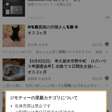
抽選でプレゼント！応募は1分
Ad
くらしノート
⚽️🐈‍⬛黒猫の仔猫さん🐈‍⬛ ⚽️
オス 2ヶ月
大分県 大分市
8月7日
ていただくためです。 猫ちゃんを置く
部屋
だけで大丈夫です。 譲渡し
た後1年間…
大分
大分市
猫
ワクチン
【8月9日(日) 🌟久留米市野中町 ログハウ
ス🌟譲渡会🌟】水路で３日間生き抜い…
オス 2ヶ月
福岡県 久留米市
8月7日
し頂いた際に、玄関と猫ちゃんが過ごすお
部屋
のお写真をお見せくだ
さい🙇‍♀️ …
福岡
久留米市
猫
インスタ
野良ママ猫が子猫を出産。母子猫の里親探し
ジモティーの里親カテゴリについて
をしています。 （余市郡仁木町）←余市…
生体売買は禁止です
性別不明 0才1ヶ月