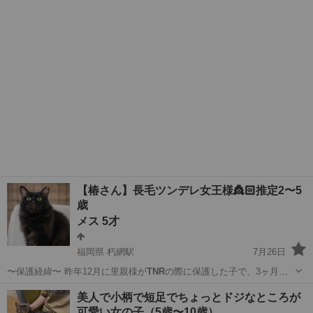
護しました。 人…
長野
安曇野市
猫
お見合い
【椿さん】長毛ツンデレ女王様👸🏻推定2〜5
歳
メス 5才
福岡県 朽網駅
7月26日
〜保護経緯〜 昨年12月に里親様が
TNR
の際に保護した子で、3ヶ月経
っても人慣…
福岡
北九州市
朽網駅
猫
ワクチン
美人で小柄で短足でちょっとドジなところが
可愛い女の子（5歳〜10歳）