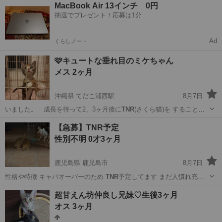
福岡
久留米市
猫
ワクチン
MacBook Air 13インチ 0円
抽選でプレゼント！応募は1分
Ad
くらしノート
🩷キュートな垂れ目のミケちゃん
メス 2ヶ月
沖縄県 てだこ浦西駅
8月7日
いました。 成長を待って2、3ヶ月後に
TNR
(さくら猫)を することも
選択肢として…
沖縄
うるま市
てだこ浦西駅
猫
垂れ
【急募】TNR予定
性別不明 0才3ヶ月
鹿児島県 鹿児島市
8月7日
性格や特徴 キャパオーバーのため
TNR
予定してます まだ人慣れ充分
でないで…
鹿児島
鹿児島市
猫
TNR
超甘えん坊仲良し兄妹♡生後3ヶ月
オス 3ヶ月