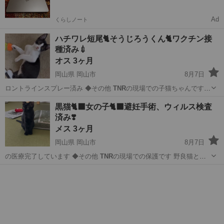
Ad
くらしノート
ハチワレ短尾🐈そうじろうくん🐈ワクチン接
種済み💉
オス 3ヶ月
岡山県 岡山市
8月7日
ロントラインスプレー済み ◆その他
TNR
の現場での子猫ちゃんです
◆野…
岡山
岡山市
猫
黒白
黒猫🐈‍⬛女の子🐈‍⬛避妊手術、ウィルス検査
済み❣️
メス 3ヶ月
岡山県 岡山市
8月7日
の医療完了しています ◆その他
TNR
の現場での保護です 野良猫とし
ての生…
岡山
岡山市
猫
エイズ