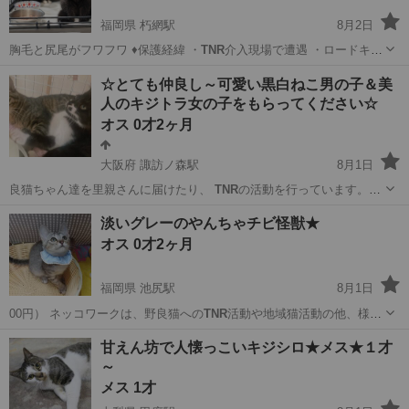
福岡県 朽網駅
8月2日
胸毛と尻尾がフワフワ ♦保護経緯 ・
TNR
介入現場で遭遇 ・ロードキル
の危険性が…
福岡
北九州市
朽網駅
猫
ワクチン
☆とても仲良し～可愛い黒白ねこ男の子＆美
人のキジトラ女の子をもらってください☆
オス 0才2ヶ月
大阪府 諏訪ノ森駅
8月1日
良猫ちゃん達を里親さんに届けたり、
TNR
の活動を行っています。
（飼い主…
大阪
堺市
諏訪ノ森駅
猫
ねこ
淡いグレーのやんちゃチビ怪獣★
オス 0才2ヶ月
福岡県 池尻駅
8月1日
00円） ネッコワークは、野良猫への
TNR
活動や地域猫活動の他、様々
な境遇の子を…
福岡
田川市
池尻駅
猫
ワクチン
甘えん坊で人懐っこいキジシロ★メス★１才
～
メス 1才