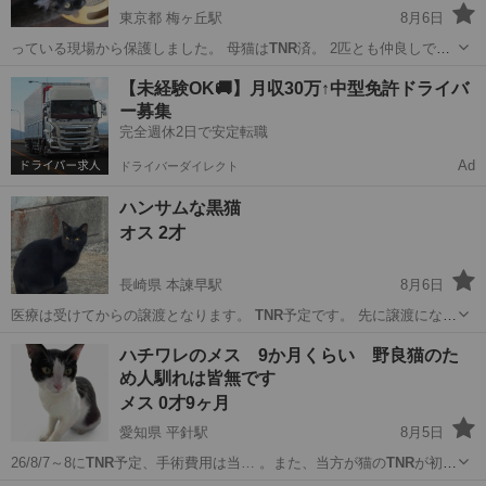
東京都 梅ヶ丘駅
8月6日
っている現場から保護しました。 母猫は
TNR
済。 2匹とも仲良しで、
毎日一緒に寝…
東京
世田谷区
梅ヶ丘駅
猫
仲良し
【未経験OK🚚】月収30万↑中型免許ドライバ
ー募集
完全週休2日で安定転職
Ad
ドライバーダイレクト
ハンサムな黒猫
オス 2才
長崎県 本諫早駅
8月6日
医療は受けてからの譲渡となります。
TNR
予定です。 先に譲渡になっ
た兄弟はエイ…
長崎
諫早市
本諫早駅
猫
動画
ハチワレのメス 9か月くらい 野良猫のた
め人馴れは皆無です
メス 0才9ヶ月
愛知県 平針駅
8月5日
26/8/7～8に
TNR
予定、手術費用は当… 。また、当方が猫の
TNR
が初め
てのため、箱…