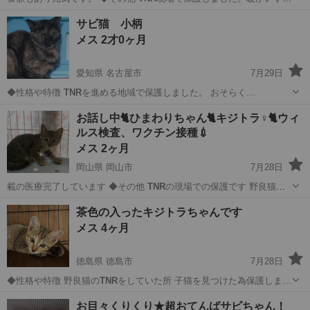
との家族…
香川
さぬき市
讃岐津田駅
猫
トラ
サビ猫 小柄
メス 2才0ヶ月
愛知県 名古屋市
7月29日
◆性格や特徴
TNR
を進める地域で保護しました。 おそらく…
愛知
名古屋市
猫
TNR
お話し中🐈ひまわりちゃん🐈キジトラ♀🐈ウィ
ルス検査、ワクチン接種💉
メス 2ヶ月
岡山県 岡山市
7月28日
載の医療完了しています ◆その他
TNR
の現場での保護です 野良猫と
しての生…
岡山
岡山市
猫
ワクチン
茶色の入ったキジトラちゃんです
メス 4ヶ月
徳島県 徳島市
7月28日
◆性格や特徴 野良猫の
TNR
をしていた所 子猫を見つけた為保護しま…
徳島
徳島市
猫
お目々くりくり★超おてんばサビちゃん！