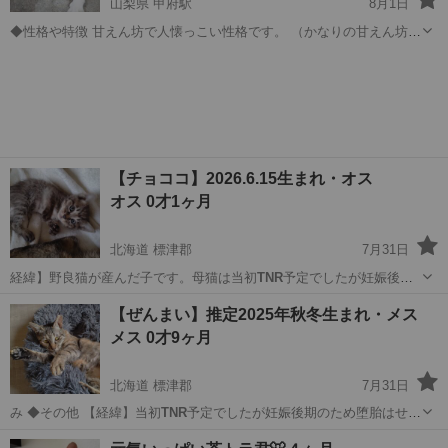
山梨県 甲府駅
8月1日
◆性格や特徴 甘えん坊で人懐っこい性格です。 （かなりの甘えん坊な
ので要注意） 身体が小さめで可愛い顔です。 詳細はその他の項目をご
山梨
甲斐市
甲府駅
猫
覧ください。 ◆健康状態 さくらねこの為、恐らく去勢してあると思い
ます。 ...
【チョココ】2026.6.15生まれ・オス
オス 0才1ヶ月
北海道 標津郡
7月31日
経緯】野良猫が産んだ子です。母猫は当初
TNR
予定でしたが妊娠後期
のため堕胎はせずに…
北海道
標津郡
猫
性格
【ぜんまい】推定2025年秋冬生まれ・メス
メス 0才9ヶ月
北海道 標津郡
7月31日
み ◆その他 【経緯】当初
TNR
予定でしたが妊娠後期のため堕胎はせず
に…
北海道
標津郡
猫
ワクチン