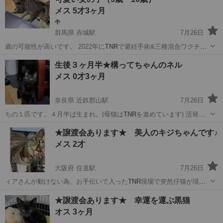
メス 5才3ヶ月
群馬県 赤城駅
7月26日
歳の可能性が高いです。 2022年に
TNR
で避妊手術&三種混合ワクチン
接種 20…
群馬
桐生市
赤城駅
猫
生後３ヶ月半★構ってちゃんのネル
メス 0才3ヶ月
奈良県 近鉄郡山駅
7月26日
ちの１匹です。４月半ば生まれ。(母猫は
TNR
を進めています) 活発で
人馴れし…
奈良
大和郡山市
近鉄郡山駅
猫
ワクチン
★譲渡会あります★ 美人のキジちゃんです♪
メス 2才
大阪府 住道駅
7月26日
ィアさんが動けない為、お手伝いで入った
TNR
現場で突然仔猫が現れ
ました！ 兄妹2…
大阪
大東市
住道駅
猫
トライアル
★譲渡会あります★ 幸運を運ぶ黒猫
オス 3ヶ月