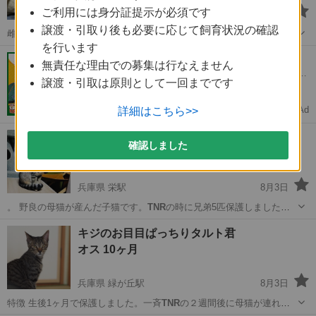
ご利用には身分証提示が必須です
兵庫県 名谷駅
8月3日
譲渡・引取り後も必要に応じて飼育状況の確認
雌猫さんとも仲良くしています。
TNR
で親子3匹を保護しました。3匹
を行います
とも慣れ…
兵庫
神戸市
名谷駅
猫
ワクチン
町内会・自治会の防災用品が全品送料無料
無責任な理由での募集は行なえません
町内会・自治会の防災用品が全品送料無料！「防災備蓄
譲渡・引取は原則として一回までです
用品ドットコム」
Ad
詳細はこちら>>
株式会社ドリームデッサン
可愛いキジねこメルちゃん
確認しました
メス 1才6ヶ月
兵庫県 栄駅
8月3日
。 野良の母猫が産んだ子猫です。
TNR
の時に兄弟5匹保護しました。
他の兄弟は…
兵庫
神戸市
栄駅
猫
ワクチン
キジのお目目ぱっちりタルト君
オス 10ヶ月
兵庫県 緑が丘駅
8月3日
特徴 生後1ヶ月で保護しました。一斉
TNR
の２週間後に母猫が連れて