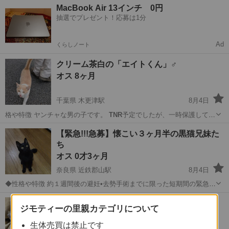
愛知
日進市
平針駅
猫
ハチワレ
MacBook Air 13インチ 0円
抽選でプレゼント！応募は1分
Ad
くらしノート
クリーム茶白の「エイトくん」♂
オス 8ヶ月
千葉県 木更津駅
8月4日
格や特徴 ヤンチャな男の子です。
TNR
予定でしたが、一時保護してい
ます。 …
千葉
木更津市
木更津駅
猫
クリーム
【緊急!!!急募】懐こい３ヶ月半の黒猫兄妹た
ち
オス 0才3ヶ月
奈良県 近鉄郡山駅
8月4日
◆性格や特徴 約１週間後の避妊•去勢手術までに限った短期間の緊急募
集です。たくさんの保護＆里親募集をしているため余力がなく、保護
奈良
大和郡山市
近鉄郡山駅
猫
去勢手術
とても優しい りんちゃん
スペースもありませんので、避妊•去勢手術が済めばもといた場所にリ
ジモティーの里親カテゴリについて
メス 3才
ターンせざるを得ない状況です。 ...
生体売買は禁止です