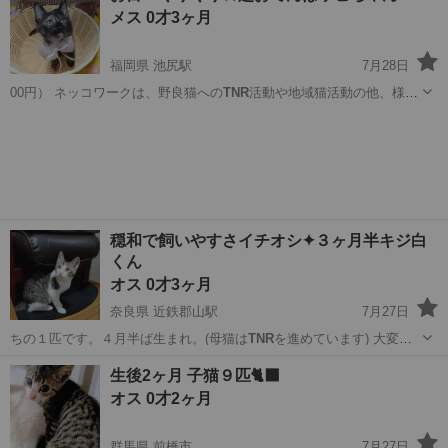
メス 0才3ヶ月
福岡県 池尻駅
7月28日
00円） ネッコワークは、野良猫への
TNR
活動や地域猫活動の他、様々
な境遇の子を…
福岡
田川市
池尻駅
猫
ワクチン
穏和で飼いやすさイチオシ✦３ヶ月半キジ白
くん
オス 0才3ヶ月
奈良県 近鉄郡山駅
7月27日
ちの１匹です。４月半ば生まれ。(母猫は
TNR
を進めています) 大変穏
やかで飼…
奈良
奈良市
近鉄郡山駅
猫
ワクチン
生後2ヶ月 子猫９匹🐈‍⬛
オス 0才2ヶ月
群馬県 前橋市
7月27日