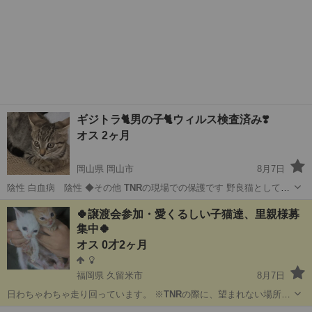
ギジトラ🐈男の子🐈ウィルス検査済み❣️
オス 2ヶ月
岡山県 岡山市
8月7日
陰性 白血病 陰性 ◆その他
TNR
の現場での保護です 野良猫としての
生…
岡山
岡山市
猫
キャット
🍀譲渡会参加・愛くるしい子猫達、里親様募
集中🍀
オス 0才2ヶ月
福岡県 久留米市
8月7日
日わちゃわちゃ走り回っています。 ※
TNR
の際に、望まれない場所で
産まれた子猫達…