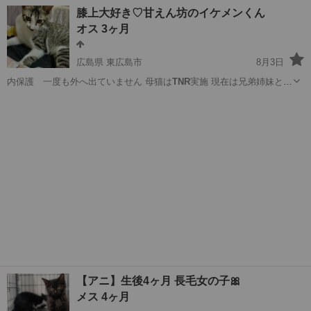
来ました。 …
兵庫
三木市
緑が丘駅
猫
ワクチン
膝上大好き♡甘えん坊のイケメンくん
オス 3ヶ月
広島県 東広島市
8月3日
内保護 一度も外へ出ていません 母猫は
TNR
実施 現在は兄弟姉妹と元
気に仲良く賑や…
広島
東広島市
猫
ワクチン
【アニ】生後4ヶ月 長毛女の子🎀
メス 4ヶ月