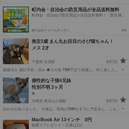
町内会・自治会の防災用品が全品送料無料
町内会・自治会の防災用品が全品送料無料！「防災備蓄
用品ドットコム」
Ad
株式会社ドリームデッサン
推定2歳 まん丸お目目のさび猫ちゃん！
メス 2才
千葉県 佐原駅
8月7日
接種済み 避妊手術：済み ◆その他
TNR
予定で保護し、外に放したの
ですが子猫を…
千葉
香取市
佐原駅
猫
個性的な子猫4兄妹
性別不明 2ヶ月
沖縄県 奥武山公園駅
8月7日
合わせがありました。 今後は、母猫の
TNR
をすでに予定をし、こちら
のお宅で母猫を…
沖縄
島尻郡
奥武山公園駅
猫
男の子
MacBook Air 13インチ 0円
抽選でプレゼント！応募は1分