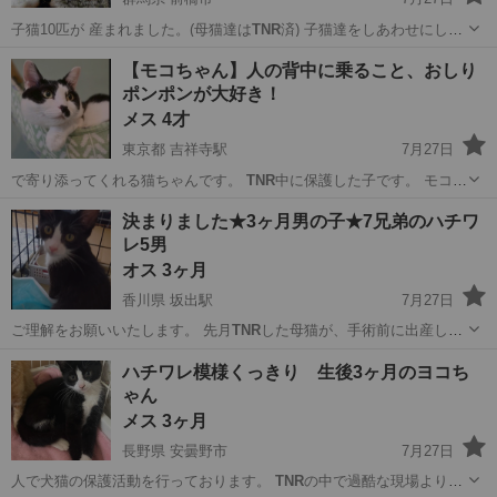
子猫10匹が 産まれました。(母猫達は
TNR
済) 子猫達をしあわせにして
下さる里親…
群馬
前橋市
猫
トラ
【モコちゃん】人の背中に乗ること、おしり
ポンポンが大好き！
メス 4才
東京都 吉祥寺駅
7月27日
で寄り添ってくれる猫ちゃんです。
TNR
中に保護した子です。 モコち
ゃんの…
東京
武蔵野市
吉祥寺駅
猫
決まりました★3ヶ月男の子★7兄弟のハチワ
レ5男
オス 3ヶ月
香川県 坂出駅
7月27日
ご理解をお願いいたします。 先月
TNR
した母猫が、手術前に出産して
いた子猫達…
香川
坂出市
坂出駅
猫
ワクチン
ハチワレ模様くっきり 生後3ヶ月のヨコち
ゃん
メス 3ヶ月
長野県 安曇野市
7月27日
人で犬猫の保護活動を行っております。
TNR
の中で過酷な現場より保