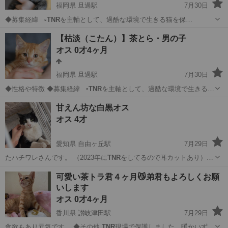
福岡県 旦過駅
7月30日
◆募集経緯 ▫️
TNR
を主軸として、過酷な環境で生きる猫を保…
福岡
北九州市
旦過駅
猫
ワクチン
【枯淡（こたん）】茶とら・男の子
オス 0才4ヶ月
福岡県 旦過駅
7月30日
◆性格や特徴 ◆募集経緯 ▫️
TNR
を主軸として、過酷な環境で生きる猫
を保…
福岡
北九州市
旦過駅
猫
ワクチン
甘えん坊な白黒オス
オス 4才
愛知県 自由ヶ丘駅
7月29日
たハチワレさんです。 （2023年に
TNR
をしてるので耳カットあり）
長い手足…
愛知
名古屋市
自由ヶ丘駅
猫
可愛い茶トラ君４ヶ月😼弟君もよろしくお願
いします
オス 0才4ヶ月
香川県 讃岐津田駅
7月29日
食欲もあり元気です。 ◆その他
TNR
現場で保護しました。暖かいずっ