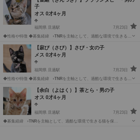
子
オス 0才4ヶ月
福岡県 旦過駅
7月23日
◆性格や特徴 ◆募集経緯 ▫️
TNR
を主軸として、過酷な環境で生きる猫
を保…
福岡
北九州市
旦過駅
猫
ワクチン
【寂び（さび）】さび・女の子
メス 0才4ヶ月
福岡県 旦過駅
7月23日
◆性格や特徴 ◆募集経緯 ▫️
TNR
を主軸として、過酷な環境で生きる猫
を保…
福岡
北九州市
旦過駅
猫
さび
【余白（よはく）】茶とら・男の子
オス 0才4ヶ月
福岡県 旦過駅
7月23日
◆募集経緯 ▫️
TNR
を主軸として、過酷な環境で生きる猫を保…
福岡
北九州市
旦過駅
猫
ワクチン