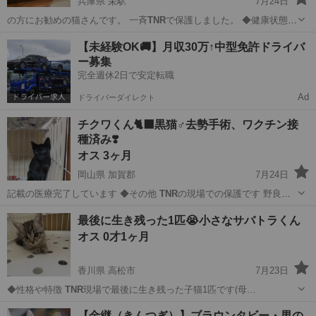
兵庫県 栄駅
7月24日
の方にお勧めの猫さんです。 一斉
TNR
で保護しました。 ◆健康状態
…
兵庫
神戸市
栄駅
猫
ワクチン
【未経験OK🚚】月収30万↑中型免許ドライバ
ー募集
完全週休2日で安定転職
Ad
ドライバーダイレクト
チクワくん🐈‍⬛黒猫♂去勢手術、ワクチン接
種済み❣️
オス 3ヶ月
岡山県 加賀郡
7月24日
記載の医療完了しています ◆その他
TNR
の現場での保護です 野良猫
としての生…
岡山
加賀郡
猫
去勢手術
最後に生き残った1匹😭小さなサバトラくん
オス 0才1ヶ月
香川県 高松市
7月23日
◆性格や特徴
TNR
現場で最後に生き残った子猫1匹です(母…
香川
高松市
猫
サバトラ
【金継（きんつぎ）】ブラウンタビー・男の