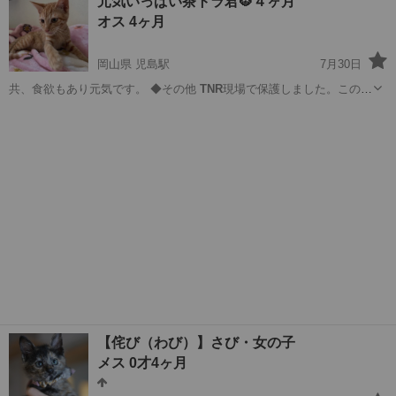
元気いっぱい茶トラ君🐯４ヶ月
オス 4ヶ月
岡山県 児島駅
7月30日
共、食欲もあり元気です。 ◆その他
TNR
現場で保護しました。この子
達にも暖かい…
岡山
倉敷市
児島駅
猫
トラ
【侘び（わび）】さび・女の子
メス 0才4ヶ月