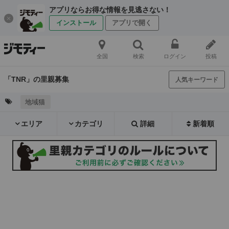
アプリならお得な情報を見逃さない！
インストール
アプリで開く
全国
検索
ログイン
投稿
「TNR」の里親募集
人気キーワード
地域猫
エリア
カテゴリ
詳細
新着順