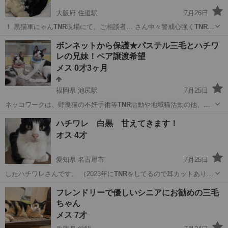
大阪府 住道駅
7月26日
！ 黒猫軍にゃん
TNR
現場にて、ご相談者… さん中々警戒心強く
TNR
難
航中。 飼い主…
大阪
大東市
住道駅
猫
トライアル
ボンネットから保護★パステル三毛とハチワ
レの兄妹！ペア譲渡希望
メス 0才3ヶ月
福岡県 池尻駅
7月25日
ネッコワークは、野良猫の不妊手術等
TNR
活動や地域猫活動の他、
様々な境遇の子を…
福岡
田川市
池尻駅
猫
ワクチン
ハチワレ 白黒 甘えてきます！
オス 4才
愛知県 名古屋市
7月25日
したハチワレさんです。 （2023年に
TNR
をしてるので耳カットあり）
長い手足の…
愛知
名古屋市
猫
フレンドリーで優しいシニアにお勧めの三毛
ちゃん
メス 7才