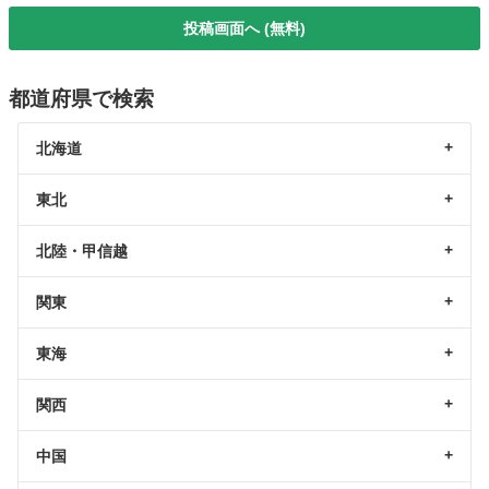
投稿画面へ (無料)
都道府県で検索
北海道
東北
北陸・甲信越
関東
東海
関西
中国