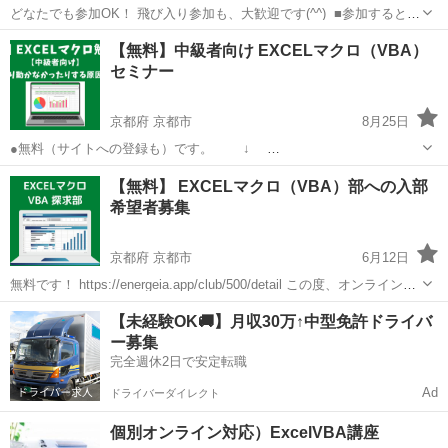
どなたでも参加OK！ 飛び入り参加も、大歓迎です(^^) ​ ■参加すると得
られるもの ー最新のAIが使えるようになる ーEXCELマクロのプ
京都
京都市
VBA
飛び入り参加
【無料】中級者向け EXCELマクロ（VBA）
ログラミングがわかる ー最新AIをプログラミングに活かすコツ...
セミナー
京都府 京都市
8月25日
●無料（サイトへの登録も）です。 ↓
https://energeia.app/event/1376/detail ＜開催概要＞​ 日 時： 2022年
京都
京都市
VBA
無料
【無料】 EXCELマクロ（VBA）部への入部
９月３日（土） １３:００ - １５:００​ 場 所...
希望者募集
京都府 京都市
6月12日
無料です！ https://energeia.app/club/500/detail この度、オンライン部
活サイト ENERGEIA 内に、無料で参加できる 「EXCELマクロ (VBA)
京都
京都市
VBA
無料
【未経験OK🚚】月収30万↑中型免許ドライバ
探求部」 という...
ー募集
完全週休2日で安定転職
Ad
ドライバーダイレクト
個別オンライン対応）ExcelVBA講座