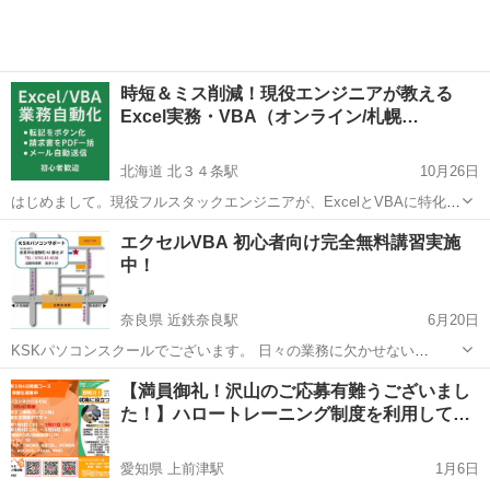
時短＆ミス削減！現役エンジニアが教える
Excel実務・VBA（オンライン/札幌…
北海道 北３４条駅
10月26日
はじめまして。現役フルスタックエンジニアが、ExcelとVBAに特化し
て実務に直結する指導を行います。 「毎日の転記作業を自動化した
北海道
札幌市
北３４条駅
VBA
オンライン
エクセルVBA 初心者向け完全無料講習実施
い」「CSVをまとめて集計したい」「請求書を一括でPDF化してメー
中！
ル送信したい」など、その...
奈良県 近鉄奈良駅
6月20日
KSKパソコンスクールでございます。 日々の業務に欠かせない
Excel。そのExcel作業を効率よく、スピーディーにしてくれるプログ
奈良
奈良市
近鉄奈良駅
VBA
無料
【満員御礼！沢山のご応募有難うございまし
ラム言語『Excel VBA』の基本を無料で受講していただけます！ これ
た！】ハロートレーニング制度を利用して…
からExce...
愛知県 上前津駅
1月6日