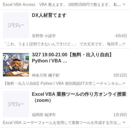
Excel VBA Access VBA 教えます。 1時間1500円で教えます。 私は
大阪で働いているので、 最寄の大阪市内の地下鉄の駅にこちらからお
大阪
大阪市
石切駅
VBA
状態
DX人材育てます
伺いいたします。 帰りとかでどこかの喫茶店とかマクドとか...
長野県 小諸市
4月4日
「これ、うまく説明できないんですけど…」 で大丈夫です。 毎回手で
やってること。 なんとなく面倒なこと。 あったらいいなと思ってるこ
長野
小諸市
VBA
ゴール
3/27 19:00-21:00【無料・出入り自由】
と。 それだけ持ってきてください。 この教室、ゴールがあります。
Python / VBA …
自分で使えるようになったら...
神奈川県 磯子駅
3月12日
【無料・出入り自由】Python / VBA 個別相談(IT大学こーチャンネル運
営) 「PythonやVBAでここが分からない…」 「自動化したいけどどう
神奈川
横浜市
磯子駅
VBA
Python
Excel VBA 業務ツールの作り方オンライ授業
作ればいい？」 「エラーが出て止まった…」 そんな...
（zoom）
福岡県 福津市
1月19日
Excel VBA ユーザーフォームを使用して業務ツールを作成する方法を
伝授します。 これからプログラミングを習いたい初心者から、関数を