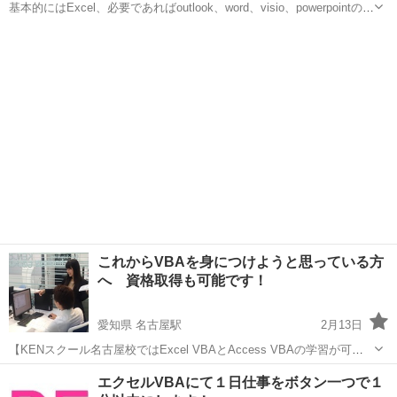
基本的にはExcel、必要であればoutlook、word、visio、powerpointの
VBAも可能。 ※Excel以外は当方も余り知らないので勉強しながら教
岡山
津山市
VBA
vba
えることになります 岡山県全域対応可能です。ただし、島し...
これからVBAを身につけようと思っている方
へ 資格取得も可能です！
愛知県 名古屋駅
2月13日
【KENスクール名古屋校ではExcel VBAとAccess VBAの学習が可能
です】 ＜Excel VBA＞ Excel VBAはExcelの操作に「スピード」と
愛知
名古屋市
名古屋駅
VBA
エクセルVBAにて１日仕事をボタン一つで１
「効率」を与えてくれます。 Excelの操作効率を...