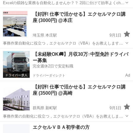
Excelの煩雑な業務を自動化しませんか？？ 2回に分けて効率よくchat
GPTとの関連性まで1時間ずつ、VBAの基礎と応用を教えます。 走り
大阪
大阪市
大阪難波駅
VBA
社会人
【好評! 仕事で活かせる】エクセルマクロ講
出しができれば、その後の業務応用への可能性は無限です！ 開発のみ
座 (3000円) @本庄
の...
埼玉県 本庄駅
9月1日
事務作業自動化に役立つ，エクセルマクロ（VBA）をお教えします．
(※ｼﾞﾓﾃｨｰuser登録後、ﾒｯｾｰｼﾞを頂けると、私から返信する事が出来ま
埼玉
本庄市
本庄駅
VBA
【未経験OK🚚】月収30万↑中型免許ドライバ
す。) ★本講座のGoal 狙いに合わせて、実用的なスキルを最...
ー募集
完全週休2日で安定転職
Ad
ドライバーダイレクト
【好評! 仕事で活かせる】エクセルマクロ講
座 (3500円) @高崎
群馬県 新町駅
9月1日
事務作業の自動化に役立つ，エクセルマクロ（VBA）をお教えしま
す． (※ｼﾞﾓﾃｨｰuser登録後、ﾒｯｾｰｼﾞを頂けると、私から返信する事が
群馬
高崎市
新町駅
VBA
エクセルＶＢＡ初学者の方
出来ます。) ★本講座のGoal 各狙いに合わせて、実用的なスキル...