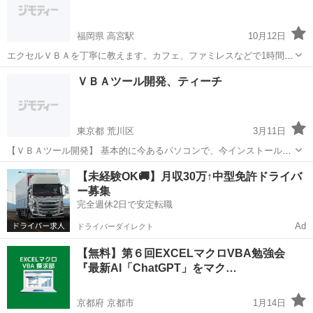
福岡県 高宮駅
10月12日
エクセルＶＢＡを丁寧に教えます。カフェ、ファミレスなどで1時間
1,000円でお教えいたします。ワンドリンクご負担願います。福岡市内
福岡
福岡市
高宮駅
VBA
ドリンク
ＶＢＡツール開発、ティーチ
でよろしくお願いいたします。
東京都 荒川区
3月11日
【ＶＢＡツール開発】 基本的に今あるパソコンで、今インストールさ
れているソフト（EXCEL、ACCESS、その他）のみで実現します。
東京
荒川区
VBA
ACCESS
【未経験OK🚚】月収30万↑中型免許ドライバ
その為、設備投資は０円になります。 「こんな事が出来たら良いな
ー募集
ぁ」と思う事はほぼ...
完全週休2日で安定転職
Ad
ドライバーダイレクト
【無料】第６回EXCELマクロVBA勉強会
『最新AI「ChatGPT」をマク…
京都府 京都市
1月14日