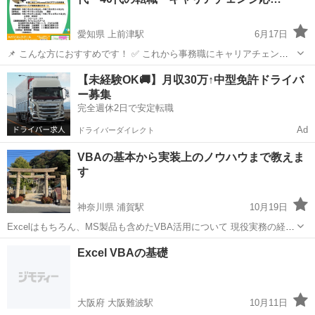
勉強もかねて行い...
愛知県 上前津駅
6月17日
📌 こんな方におすすめです！ ✅ これから事務職にキャリアチェンジ
したい ✅ 転職・再就職に向け、パソコンスキルに自信をつけたい ✅
愛知
名古屋市
上前津駅
VBA
【未経験OK🚚】月収30万↑中型免許ドライバ
今の職場を辞め、新たなスタートを切りたい 👨‍💼 30代・40代の転職
ー募集
者多数受...
完全週休2日で安定転職
Ad
ドライバーダイレクト
VBAの基本から実装上のノウハウまで教えま
す
神奈川県 浦賀駅
10月19日
Excelはもちろん、MS製品も含めたVBA活用について 現役実務の経験
を活かしたノウハウまで伝授します。 その中で、ソフトウェア開発の
神奈川
横須賀市
浦賀駅
VBA
Excel VBAの基礎
流れからバク作り込み回避策なども 伝えられると思います。 オンライ
ン教室ですので、時間帯...
大阪府 大阪難波駅
10月11日