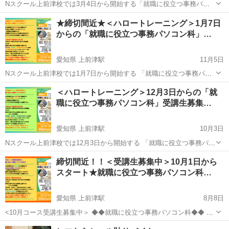
Nスクール上前津校では3月4日から開始する「就職に役立つ事務パソ
コン科」コースの受講生を募集中です。 ◎申込期間：令和7年1月8日
愛知
名古屋市
上前津駅
VBA
★締切間近★＜ハロートレーニング＞1月7日
～令和7年1月27日 ◎訓練期間：令和7年3月4日～令和7年5月28日(3カ
からの「就職に役立つ事務パソコン科」…
月訓練) ◎...
愛知県 上前津駅
11月5日
Nスクール上前津校では1月7日から開始する 「就職に役立つ事務パソ
コン科」コースの受講生を募集中です。 説明会も随時行っていますの
愛知
名古屋市
上前津駅
VBA
ACCESS
＜ハロートレーニング＞12月3日からの「就
でお気軽にご連絡下さい。 ・申込期間：令和6年11月6日～令和6年11
職に役立つ事務パソコン科」受講生募集…
月27日 ・訓練...
愛知県 上前津駅
10月3日
Nスクール上前津校では12月3日から開始する 「就職に役立つ事務パソ
コン科」コースの受講生を募集中です。 説明会も随時行っていますの
愛知
名古屋市
上前津駅
VBA
ACCESS
締切間近！！＜受講生募集中＞10月1日から
でお気軽にご連絡下さい。 ・申込期間：令和6年10月4日～令和6年10
スタート★就職に役立つ事務パソコン科…
月29日 ・訓...
愛知県 上前津駅
8月8日
<10月コース受講生募集中＞ ◆◆就職に役立つ事務パソコン科◆◆ N
スクール上前津校では10月1日から開始する 「就職に役立つ事務パソ
愛知
名古屋市
上前津駅
VBA
ACCESS