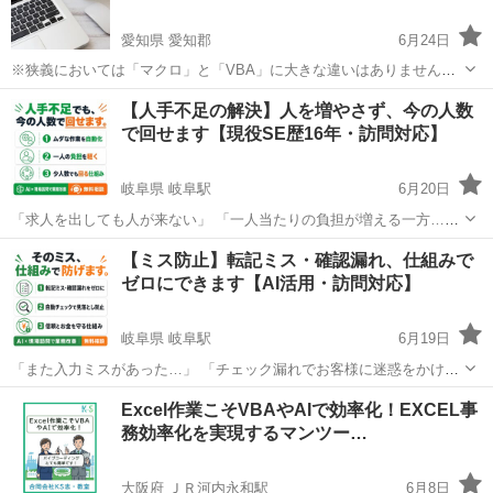
級…
愛知県 愛知郡
6月24日
※狭義においては「マクロ」と「VBA」に大きな違いはありませんの
で、ここでは「VBA」に表記を統一いたします --- はじめまして、みち
愛知
愛知郡
VBA
講座
【人手不足の解決】人を増やさず、今の人数
ると申します。 愛知県東郷町付近におきまして、実務に対応できる
で回せます【現役SE歴16年・訪問対応】
ExcelVBA...
岐阜県 岐阜駅
6月20日
「求人を出しても人が来ない」 「一人当たりの負担が増える一方…」
人を増やせないなら、一人ひとりの作業を減らすしかありません。 現
岐阜
岐阜市
岐阜駅
VBA
図面
【ミス防止】転記ミス・確認漏れ、仕組みで
役SE歴16年のプロが御社に訪問し、今ある業務のムダを洗い出して自
ゼロにできます【AI活用・訪問対応】
動化。 転記・集計・帳票...
岐阜県 岐阜駅
6月19日
「また入力ミスがあった…」 「チェック漏れでお客様に迷惑をかけて
しまった」 人の注意力に頼る確認作業には限界があります。 現役SE
岐阜
岐阜市
岐阜駅
VBA
Excel作業こそVBAやAIで効率化！EXCEL事
歴16年のプロが御社に訪問し、 ミスが起きる業務を「仕組みで防ぐ」
務効率化を実現するマンツー…
体制に変えま...
大阪府 ＪＲ河内永和駅
6月8日