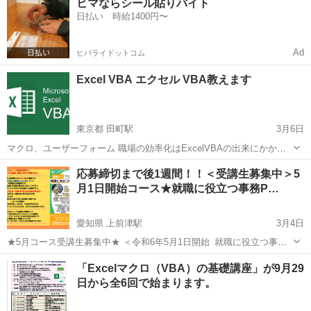
ヒマならシール貼りバイト
コン科」コース の受講生を募集中です。 毎回、定員を越える応募が集
日払い 時給1400円〜
まる人気コース...
Ad
ヒバライドットコム
Excel VBA エクセル VBA教えます
東京都 田町駅
3月6日
マクロ、ユーザーフォーム 職場の効率化はExcelVBAの出来にかかっ
ています。 独学で20年近く携わってます。 あなたのお手伝いをしま
東京
港区
田町駅
VBA
手伝い
応募締切まで後1週間！！＜受講生募集中＞5
す。 1時間あたり1000円プラス交通費を請求します。対面レッスンで
月1日開始コース★就職に役立つ事務P…
す。場所とパソコン...
愛知県 上前津駅
3月4日
★5月コース受講生募集中★ ＜令和6年5月1日開始_就職に役立つ事務
PC科＞ Nスクール上前津校では5月1日から開始する「就職に役立つ事
愛知
名古屋市
上前津駅
VBA
ACCESS
「Excelマクロ（VBA）の基礎講座」が9月29
務パソコン科」コースの受講生を募集中です。 毎回、定員を越える応
日から全6回で始まります。
募が集まる人気コー...