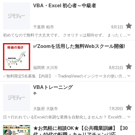
務を自動化により改善させてみませんか？ お店や会社、個人でも
神奈川
鎌倉市
VBA
個人
VBA・Excel 初心者～中級者
EXCELを使えば役立つことがたくさんあります。そんなEXCELの使い
方の提案からEXCE...
千葉県 柏市
9月1日
初めてなので無料で大丈夫です。 クオリティは期待せず。 まったくの
初心者でもお気軽にご連絡ください。 時間は決めてませんが状況見て
千葉
柏市
VBA
初心者
✅Zoomを活用した無料Webスクール開催!
にします。1～2Hくらい？
福岡県 大川市
8月21日
✅無料限定5名募集 【内容】 ・TradingViewのインジケータの使い方
・Pineエディタ解説 ・kabuステーションの使い方 ・ExcelVBA作成さ
福岡
大川市
VBA
短期
VBAトレーニング
れた資金管理表の使い方 ・VBAマクロ解説 今回...
大阪府 大阪市
7月20日
日々行われているExcelの単調な業務を自動化しませんか？ Excel作業
に付随する作業の無駄(探す無駄・迷う無駄・繰り返す無駄・待つ無
大阪
大阪市
VBA
珈琲
★お気軽に相談OK★【公共職業訓練】【30
駄・ミスする無駄)をExcelのVBA機能を使用して改善します。 自身の
代・40代の転職・キャリアチェンジ応…