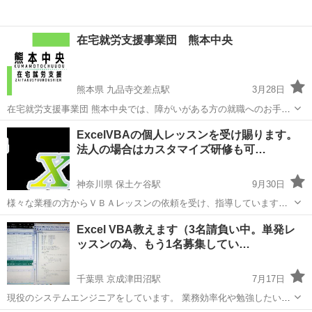
在宅就労支援事業団 熊本中央
熊本県 九品寺交差点駅
3月28日
在宅就労支援事業団 熊本中央では、障がいがある方の就職へのお手伝
いをしています。 就労に必要なスキルを身に着けるための訓練ができ
熊本
熊本市
九品寺交差点駅
VBA
ビジネスマナー
ExcelVBAの個人レッスンを受け賜ります。
る事業所です。 パソコン操作、MicrosoftOffice、プログラミングの学
法人の場合はカスタマイズ研修も可…
習ができます...
神奈川県 保土ケ谷駅
9月30日
様々な業種の方からＶＢＡレッスンの依頼を受け、指導しています。
場合によってはプログラム作成も請け負います。 個人レッスンの場合
神奈川
横浜市
保土ケ谷駅
VBA
レッスン
Excel VBA教えます（3名請負い中。単発レ
は一回2時間までで3000円～(レベルに依ります)、法人レッスンの場合
ッスンの為、もう1名募集してい…
は別途お見積りいたしま...
千葉県 京成津田沼駅
7月17日
現役のシステムエンジニアをしています。 業務効率化や勉強したい方
に、個人でエクセルVBAの勉強の仕方をアドバイスします。 通常のエ