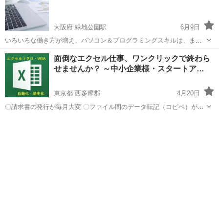
大阪府 緑地公園駅
6月9日
いろいろな働き方が増え、パソコン＆プログラミングスキルは、ます
ます必要不可欠になり、企業でも即戦力が求められています。今のう
大阪
豊中市
緑地公園駅
VBA
オンライン
面倒なエクセル仕事、ワンクリックで終わら
ちに身に付けてみませんか？ 初心者･初級から試験対策まで
せませんか？ ～中小企業様・スタートア…
「ExcelVBA講座」 実務･即戦...
東京都 西多摩郡
4月20日
〇請求書の発行が毎月大変 〇ファイル間のデータ転記（コピペ）が多
い 〇同じ数字（内容）を複数のファイルに入力している 〇単純作業の
東京
西多摩郡
VBA
キー
繰り返しに時間を割かれている 〇データの加工手順が多くていつも時
間が掛かっている 〇...