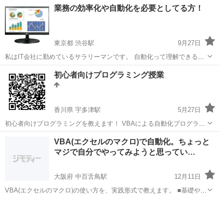
千葉
京成津田沼駅
VBA
システムエンジニア
業務の効率化や自動化を必要としてる方！
クセル操作についても、仕様変更時のメンテナンスに時間がかかる場
合はシートの使い方に改良の余...
東京都 渋谷駅
9月27日
私はIT会社に勤めているサラリーマンです。 自動化って理解できると
思ったより簡単にできるものなんですよ。（慣れは必要！） そういう
東京
渋谷区
渋谷駅
VBA
興味
初心者向けプログラミング授業
ことに興味がある方、どんなのか知りたいってだけの方、まずはお話
をしてみませんか！ それを...
香川県 宇多津駅
5月27日
初心者向けプログラミングを教えます！ VBAによる自動化プログラム
や、スロットマシンなどのプログラムを作ったりしてもらいます！ 料
香川
丸亀市
宇多津駅
VBA
初心者
VBA(エクセルのマクロ)で自動化。ちょっと
金は、1.5時間で2000円です！ 時間超過事に加算制です！
マジで自分でやってみようと思ってい…
大阪府 中百舌鳥駅
12月11日
VBA(エクセルのマクロ)の使い方を、実践形式で教えます。 ■基礎や理
論の詰め込みは飽きる 書籍や教材を買って学ぶのが挫折する理由が こ
大阪
堺市
中百舌鳥駅
VBA
お金
れです。目的や目標がわからなくなるからです。 ■スクールに通...