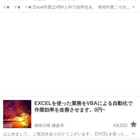
⭐★ ⭐★ ⭐★ Excel作業はVBAとAIで効率化を。 単純作業こそ自動
化すべきです。 【理由】 人的ミスが減り時間短縮が可能。 残業を減
大阪
東大阪市
ＪＲ河内永和駅
VBA
無料
らし創造的な業務に集中。 引継ぎもスムーズになります。 ⭐★...
EXCELを使った業務をVBAによる自動化で
作業効率を改善させます。0円~
神奈川県 鎌倉市
4月23日
はじめまして。 ご覧頂きありがとうございます。 EXCELを使った業