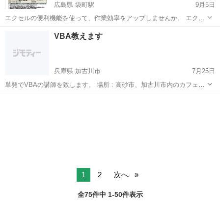
広島県 袋町駅
9月5日
エクセルの便利機能を使って、作業効率をアップしませんか。 エクセ
ルが持つマクロやVBAを習得すれば、今まで1時間かかっていた作業が
広島
広島市
袋町駅
VBA
講座
VBA教えます
１分で終了、なんていうことも可能です。 「Excelマクロ（VBA）の
基礎講座」が9月...
兵庫県 加古川市
7月25日
単発でVBAの講師を致します。 場所 : 高砂市、加古川市内のカフェ等
時間 : 平日15:30〜17:00までの間で 代金 : 1時間2000円 1.5時間3000
兵庫
加古川市
VBA
システムエンジニア
円 現役で大企業でのシステムエンジニアをしております。...
1
2
次へ
全75件中 1-50件表示