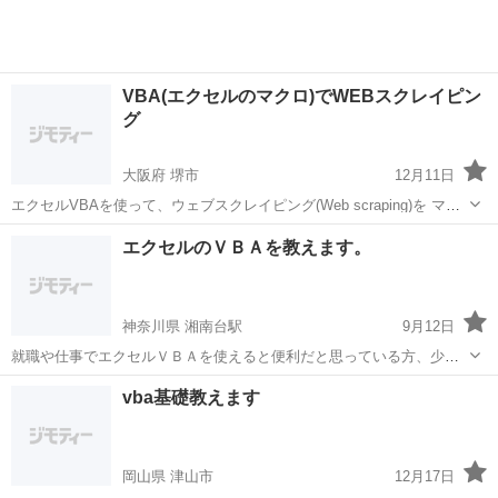
VBA(エクセルのマクロ)でWEBスクレイピン
グ
大阪府 堺市
12月11日
エクセルVBAを使って、ウェブスクレイピング(Web scraping)を マス
ターしたい方に、実践的な方法で習得に向けて、お手伝いさせていた
大阪
堺市
VBA
スクレイピング
エクセルのＶＢＡを教えます。
だきます。 スクレイピングは、VBAの知識だけでなく、CSSを使った
WEB...
神奈川県 湘南台駅
9月12日
就職や仕事でエクセルＶＢＡを使えると便利だと思っている方、少し
指南致します。
神奈川
藤沢市
湘南台駅
VBA
vba基礎教えます
岡山県 津山市
12月17日