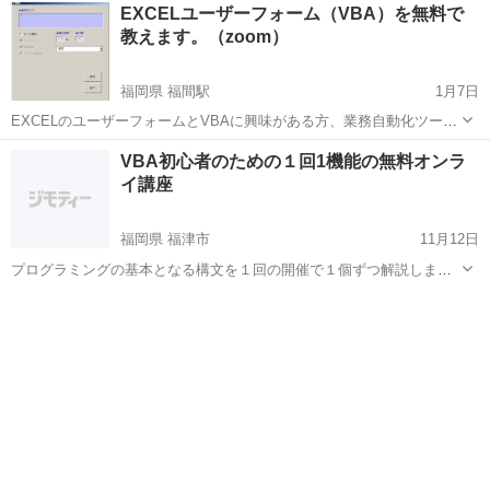
福岡
福津市
VBA
初心者
EXCELユーザーフォーム（VBA）を無料で
使用してシートを操作している方のスキルアップに有用な完全無料の
教えます。（zoom）
オンライ授業です。 ...
福岡県 福間駅
1月7日
EXCELのユーザーフォームとVBAに興味がある方、業務自動化ツール
を作ってみませんか? VBAプログラミングでデータ操作、基本画面の
福岡
福津市
福間駅
VBA
vba
VBA初心者のための１回1機能の無料オンラ
作り方を無料で教えます。 ※完全無料、勧誘もありません。 ■オンラ
イ講座
イン：zo...
福岡県 福津市
11月12日
プログラミングの基本となる構文を１回の開催で１個ずつ解説しま
す。 また、受講者の作りたい仕様を機能分解して、１機能単位に作り
福岡
福津市
VBA
講座
方の解説も可能です。最終的にツールが完成します。 ■基本構文の解
説 ●条件分岐（if文）（cace...