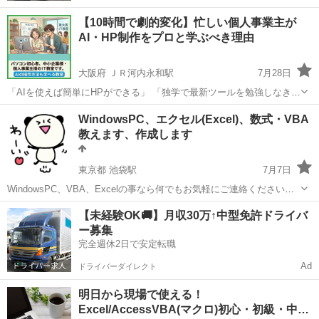
【10時間で劇的変化】忙しい個人事業主が
AI・HP制作をプロと学ぶべき理由
大阪府 ＪＲ河内永和駅
7月28日
「AIを使えば簡単にHPができる」 「独学で最新ツールを勉強しなき
ゃ」 そう焦っていませんか？ 実は、ネットにある「有名なプロンプト
大阪
東大阪市
ＪＲ河内永和駅
VBA
WindowsPC、エクセル(Excel)、数式・VBA
（指示文）」を 真似するだけでは、 本当の成果は出ません。 忙しい
教えます、作成します
人ほど、間...
東京都 池袋駅
7月7日
WindowsPC、VBA、Excelの事なら何でもお気軽にご連絡ください。
現役SEが基礎から応用、MOSの対策幅広く教えます！ ツール作成も
東京
豊島区
池袋駅
VBA
vba
【未経験OK🚚】月収30万↑中型免許ドライバ
個人レッスンも受付します。 パソコン教室よりお得です！ プログラミ
ー募集
ングスクー...
完全週休2日で安定転職
Ad
ドライバーダイレクト
明日から現場で使える！
Excel/AccessVBA(マクロ)初心・初級・中