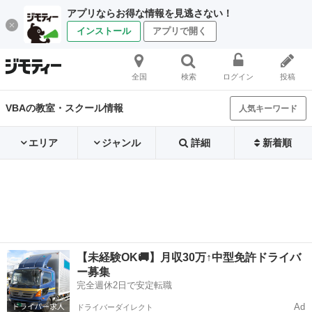
アプリならお得な情報を見逃さない！
インストール
アプリで開く
全国
検索
ログイン
投稿
VBAの教室・スクール情報
人気キーワード
エリア
ジャンル
詳細
新着順
【未経験OK🚚】月収30万↑中型免許ドライバ
ー募集
完全週休2日で安定転職
Ad
ドライバーダイレクト