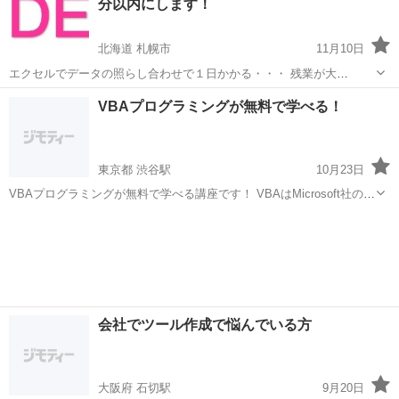
分以内にします！
北海道 札幌市
11月10日
エクセルでデータの照らし合わせで１日かかる・・・ 残業が大
変・・・ 人が足りない派遣を雇おうかな・・・ 目でチェックするとミ
北海道
札幌市
VBA
VBAプログラミングが無料で学べる！
スが出る・・・ 何万件のデータの突き合わせがある・・・ などなど
その悩みお聞か...
東京都 渋谷駅
10月23日
VBAプログラミングが無料で学べる講座です！ VBAはMicrosoft社の
AccessやExcelなどの office製品で動くプログラミング言語ですので、
東京
渋谷区
渋谷駅
VBA
講座
いくつか無料講座を用意しました。 どれでもV...
会社でツール作成で悩んでいる方
大阪府 石切駅
9月20日