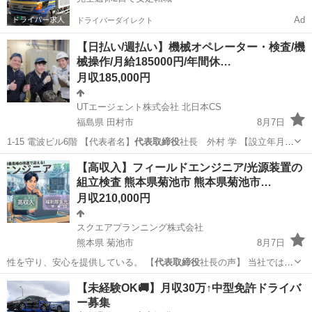
Ad
ドライバーダイレクト
【日払い/週払い】機械オペレーター・検査/機
械操作/月給185000円/年間休…
月収185,000円
UTエージェント株式会社 北日本CS
福島県 田村市
8月7日
1-15 電波ビル6階 【代表者名】
代表取締役
社長 外村 学 【設立年月】
1998…
福島
田村市
その他
未経験
【高収入】フィールドエンジニア/光源装置の
組立検査 熊本県菊池市 熊本県菊池市…
月収210,000円
スクエアプランニング株式会社
熊本県 菊池市
8月7日
性を守り、安心を提供している。 【
代表取締役
社長の声】 当社では、
モノづくりのプ…
熊本
菊池市
その他
業務
【未経験OK🚚】月収30万↑中型免許ドライバ
ー募集