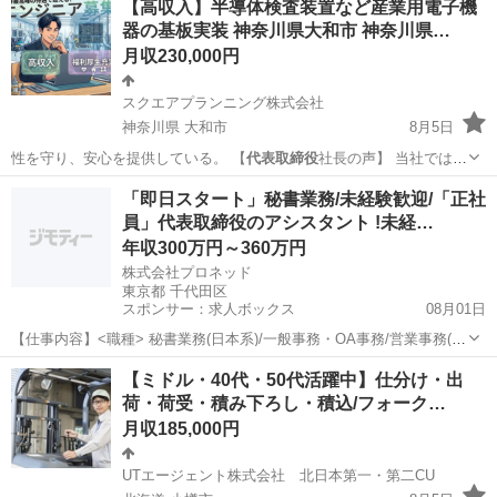
【高収入】半導体検査装置など産業用電子機
器の基板実装 神奈川県大和市 神奈川県…
月収230,000円
スクエアプランニング株式会社
神奈川県 大和市
8月5日
性を守り、安心を提供している。 【
代表取締役
社長の声】 当社では、
モノづくりのプ…
神奈川
大和市
その他
最新
「即日スタート」秘書業務/未経験歓迎/「正社
員」代表取締役のアシスタント !未経…
年収300万円～360万円
株式会社プロネッド
東京都 千代田区
スポンサー：求人ボックス
08月01日
【仕事内容】<職種> 秘書業務(日本系)/一般事務・OA事務/営業事務(受
発注以外) <仕事内容> <正社員>代表取締役のアシスタント(秘書)業務
正社員
【ミドル・40代・50代活躍中】仕分け・出
・クライアント関連のサポート業務(電話・メール対応)・セミナー開催
荷・荷受・積み下ろし・積込/フォーク…
に伴う業務(セミ...
月収185,000円
UTエージェント株式会社 北日本第一・第二CU