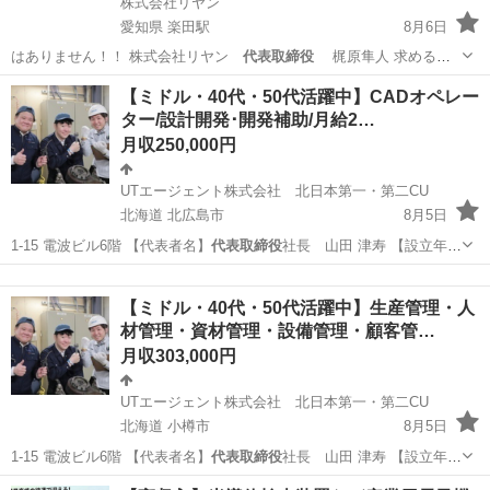
株式会社リヤン
愛知県 楽田駅
8月6日
はありません！！ 株式会社リヤン
代表取締役
梶原隼人 求める人
材: ＼未…
愛知
小牧市
楽田駅
その他
未経験
【ミドル・40代・50代活躍中】CADオペレー
ター/設計開発･開発補助/月給2…
月収250,000円
UTエージェント株式会社 北日本第一・第二CU
北海道 北広島市
8月5日
1-15 電波ビル6階 【代表者名】
代表取締役
社長 山田 津寿 【設立年
月】199…
北海道
北広島市
その他
CADオペレーター
【ミドル・40代・50代活躍中】生産管理・人
材管理・資材管理・設備管理・顧客管…
月収303,000円
UTエージェント株式会社 北日本第一・第二CU
北海道 小樽市
8月5日
1-15 電波ビル6階 【代表者名】
代表取締役
社長 山田 津寿 【設立年
月】199…
北海道
小樽市
その他
40代