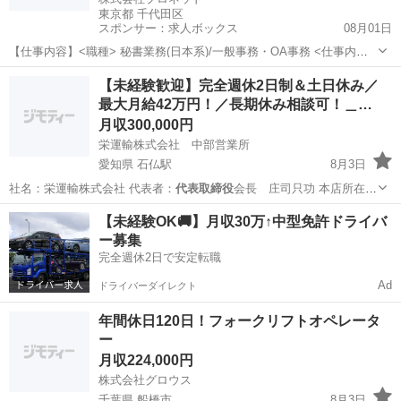
東京都 千代田区
スポンサー：求人ボックス
08月01日
【仕事内容】<職種> 秘書業務(日本系)/一般事務・OA事務 <仕事内容>
<正社員>代表取締役のアシスタント(秘書) 内幸町・新橋 ・クライアン
正社員
【未経験歓迎】完全週休2日制＆土日休み／
ト関連のサポート業務(電話・メール対応)・セミナー開催に伴う業務
最大月給42万円！／長期休み相談可！＿…
(セミナーの日程調整...
月収300,000円
栄運輸株式会社 中部営業所
愛知県 石仏駅
8月3日
社名：栄運輸株式会社 代表者：
代表取締役
会長 庄司只功 本店所在
地：〒75…
愛知
一宮市
石仏駅
ドライバー
【未経験OK🚚】月収30万↑中型免許ドライバ
ー募集
完全週休2日で安定転職
Ad
ドライバーダイレクト
年間休日120日！フォークリフトオペレータ
ー
月収224,000円
株式会社グロウス
千葉県 船橋市
8月3日