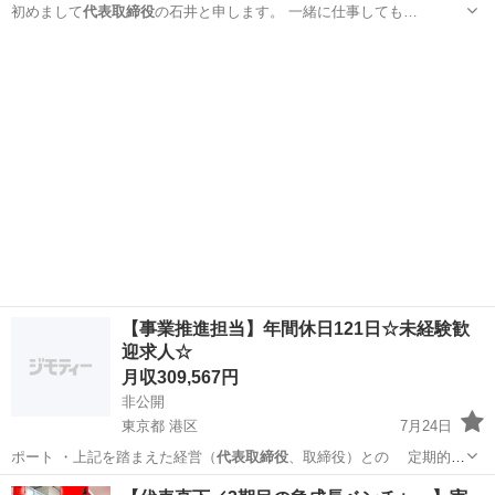
初めまして
代表取締役
の石井と申します。 一緒に仕事しても…
埼玉
上尾市
原市駅
その他
手摺
【事業推進担当】年間休日121日☆未経験歓
迎求人☆
月収309,567円
非公開
東京都 港区
7月24日
ポート ・上記を踏まえた経営（
代表取締役
、取締役）との 定期的な
ディスカ…
東京
港区
営業企画
業務