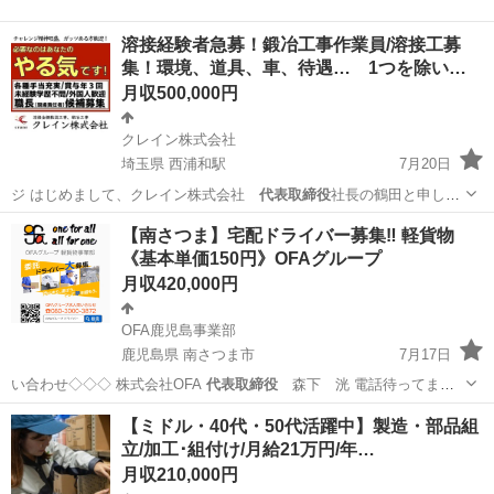
溶接経験者急募！鍛冶工事作業員/溶接工募
集！環境、道具、車、待遇… 1つを除い…
月収500,000円
クレイン株式会社
埼玉県 西浦和駅
7月20日
ジ はじめまして、クレイン株式会社
代表取締役
社長の鶴田と申しま
す。 「とりあえず…
埼玉
さいたま市
西浦和駅
その他
未経験
【南さつま】宅配ドライバー募集‼️ 軽貨物
《基本単価150円》OFAグループ
月収420,000円
OFA鹿児島事業部
鹿児島県 南さつま市
7月17日
い合わせ◇◇◇ 株式会社OFA
代表取締役
森下 洸 電話待ってます
(^^)…
鹿児島
南さつま市
物流
未経験
【ミドル・40代・50代活躍中】製造・部品組
立/加工･組付け/月給21万円/年…
月収210,000円