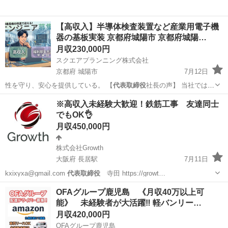
【高収入】半導体検査装置など産業用電子機
器の基板実装 京都府城陽市 京都府城陽…
月収230,000円
スクエアプランニング株式会社
京都府 城陽市
7月12日
性を守り、安心を提供している。 【
代表取締役
社長の声】 当社では、
モノづくりのプ…
京都
城陽市
その他
業務
※高収入未経験大歓迎！鉄筋工事 友達同士
でもOK👌
月収450,000円
株式会社Growth
大阪府 長居駅
7月11日
kxixyxa@gmail.com
代表取締役
寺田 https://growt…
大阪
大阪市
長居駅
土木
職人
OFAグループ鹿児島 《月収40万以上可
能》 未経験者が大活躍‼️ 軽バンリー…
月収420,000円
OFAグループ鹿児島