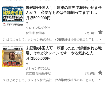
す。 「とりあえず…
神奈川
川崎市
その他
住み込み
未経験/外国人可！建築の世界で花咲かせませ
んか？ 必要なものは全部揃ってます！…
月収500,000円
クレイン株式会社
秋田県 秋田市
7月20日
ジ はじめまして、クレイン株式会社
代表取締役
社長の鶴田と申しま
す。 「とりあえず…
秋田
秋田市
その他
未経験/外国人可！頑張っただけ評価される職
場、それがクレインです！やる気ある人…
月収500,000円
クレイン株式会社
東京都 新高島平駅
7月20日
ジ はじめまして、クレイン株式会社
代表取締役
社長の鶴田と申しま
す。 「とりあえず…
東京
板橋区
新高島平駅
その他