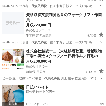
rowth.co.jp/ 代表者：
代表取締役
佐々木寿子 設立：平成17年3月…
千葉
船橋市
ドライバー
フォークリフト
資格取得支援制度ありのフォークリフト作業
員
月収224,000円
株式会社グロウス
千葉県 新習志野駅
8月3日
rowth.co.jp/ 代表者：
代表取締役
佐々木寿子 設立：平成17年3月…
千葉
船橋市
新習志野駅
ドライバー
フォークリフト
株式会社越後一＿【未経験者歓迎】老舗味噌
工場の製造スタッフ／土日祝休み／日勤の…
月収200,000円
株式会社越後一
新潟県 長岡市
7月31日
後一 設立：昭和27年 代表者：
代表取締役
川上 綾子 従業員数：22名
…
新潟
長岡市
食品
日払いバイト
軽作業 時給1400円〜
Ad
ヒバライドットコム