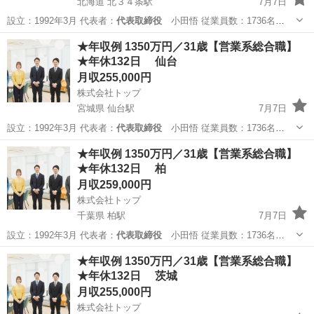
北海道 北３４条駅
7月7日
設立：1992年3月 代表者：
代表取締役
小田悟 従業員数：1736名
（2…
北海道
札幌市
北３４条駅
販売
営業職
★年収例 1350万円／31歳【営業系総合職】
★年休132日 仙台
月収255,000円
株式会社トップ
宮城県 仙台駅
7月7日
設立：1992年3月 代表者：
代表取締役
小田悟 従業員数：1736名
（2…
宮城
仙台市
仙台駅
販売
営業職
★年収例 1350万円／31歳【営業系総合職】
★年休132日 柏
月収259,000円
株式会社トップ
千葉県 柏駅
7月7日
設立：1992年3月 代表者：
代表取締役
小田悟 従業員数：1736名
（2…
千葉
柏市
柏駅
販売
営業職
★年収例 1350万円／31歳【営業系総合職】
★年休132日 茨城
月収255,000円
株式会社トップ