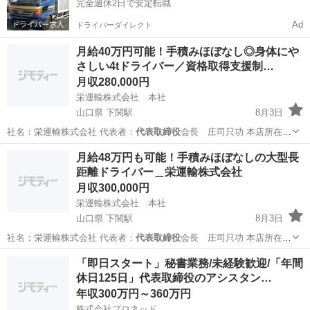
完全週休2日で安定転職
Ad
ドライバーダイレクト
月給40万円可能！手積みほぼなし◎身体にや
さしい4tドライバー／資格取得支援制…
月収280,000円
栄運輸株式会社 本社
山口県 下関駅
8月3日
社名：栄運輸株式会社 代表者：
代表取締役
会長 庄司只功 本店所在
地：〒75…
山口
下関市
下関駅
物流
月給48万円も可能！手積みほぼなしの大型長
距離ドライバー＿栄運輸株式会社
月収300,000円
栄運輸株式会社 本社
山口県 下関駅
8月3日
社名：栄運輸株式会社 代表者：
代表取締役
会長 庄司只功 本店所在
地：〒75…
山口
下関市
下関駅
ドライバー
「即日スタート」秘書業務/未経験歓迎/「年間
休日125日」代表取締役のアシスタン…
年収300万円～360万円
株式会社プロネッド