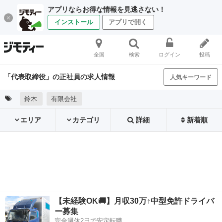
アプリならお得な情報を見逃さない！
インストール
アプリで開く
全国
検索
ログイン
投稿
「代表取締役」の正社員の求人情報
人気キーワード
鈴木
有限会社
エリア
カテゴリ
詳細
新着順
【未経験OK🚚】月収30万↑中型免許ドライバ
ー募集
完全週休2日で安定転職