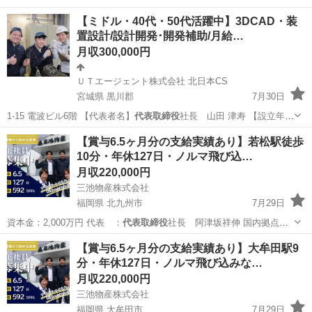
【ミドル・40代・50代活躍中】3DCAD・装
置設計/設計開発･開発補助/月給…
月収300,000円
ＵＴエージェント株式会社 北日本CS
宮城県 黒川郡
7月30日
1-15 電波ビル6階 【代表者名】
代表取締役
社長 山田 津寿 【設立年
月】199…
宮城
黒川郡
その他
業務
【賞与6.5ヶ月分の支給実績あり】若松駅徒歩
10分・年休127日・ノルマ飛び込…
月収220,000円
三池物産株式会社
福岡県 北九州市
7月29日
資本金：2,000万円 代表 ：
代表取締役
社長 阿津坂祥伸 国内拠点：5
拠点…
福岡
北九州市
営業
未経験
【賞与6.5ヶ月分の支給実績あり】大牟田駅9
分・年休127日・ノルマ飛び込みな…
月収220,000円
三池物産株式会社
福岡県 大牟田市
7月29日