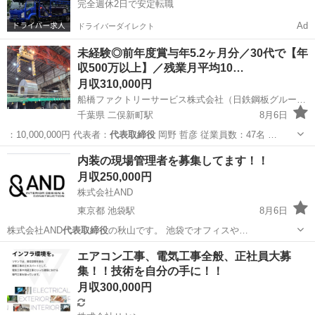
完全週休2日で安定転職
Ad
ドライバーダイレクト
未経験◎前年度賞与年5.2ヶ月分／30代で【年
収500万以上】／残業月平均10…
月収310,000円
船橋ファクトリーサービス株式会社（日鉄鋼板グループ）
千葉県 二俣新町駅
8月6日
：10,000,000円 代表者：
代表取締役
岡野 哲彦 従業員数：47名 …
千葉
船橋市
二俣新町駅
工場
内装の現場管理者を募集してます！！
月収250,000円
株式会社AND
東京都 池袋駅
8月6日
株式会社AND
代表取締役
の秋山です。 池袋でオフィスや…
東京
豊島区
池袋駅
施工管理
エアコン工事、電気工事全般、正社員大募
集！！技術を自分の手に！！
月収300,000円