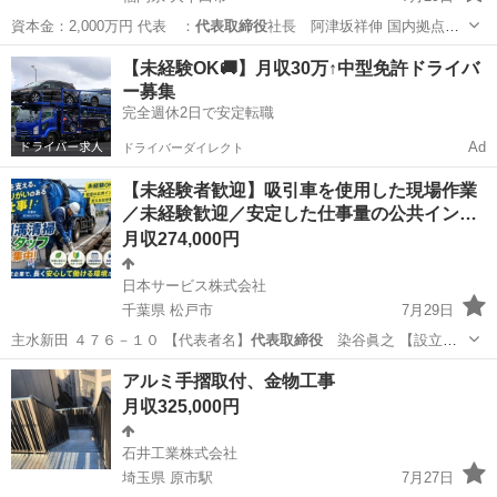
資本金：2,000万円 代表 ：
代表取締役
社長 阿津坂祥伸 国内拠点：5
拠点…
福岡
大牟田市
営業
【未経験OK🚚】月収30万↑中型免許ドライバ
ー募集
完全週休2日で安定転職
Ad
ドライバーダイレクト
【未経験者歓迎】吸引車を使用した現場作業
／未経験歓迎／安定した仕事量の公共イン…
月収274,000円
日本サービス株式会社
千葉県 松戸市
7月29日
主水新田 ４７６－１０ 【代表者名】
代表取締役
染谷眞之 【設立年
月】1966年7…
千葉
松戸市
工場
アルミ手摺取付、金物工事
月収325,000円
石井工業株式会社
埼玉県 原市駅
7月27日