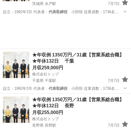
茨城県 水戸駅
7月7日
設立：1992年3月 代表者：
代表取締役
小田悟 従業員数：1736名
（2…
茨城
水戸市
水戸駅
販売
営業職
★年収例 1350万円／31歳【営業系総合職】
★年休132日 千葉
月収259,000円
株式会社トップ
千葉県 千葉駅
7月7日
設立：1992年3月 代表者：
代表取締役
小田悟 従業員数：1736名
（2…
千葉
千葉市
千葉駅
販売
営業職
★年収例 1350万円／31歳【営業系総合職】
★年休132日 長野
月収255,000円
株式会社トップ
長野県 長野駅
7月7日