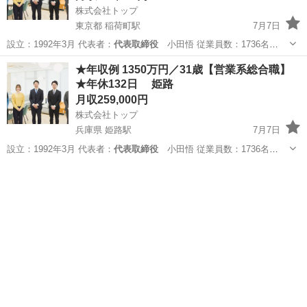
株式会社トップ
東京都 稲荷町駅
7月7日
設立：1992年3月 代表者：
代表取締役
小田悟 従業員数：1736名
（2…
東京
台東区
稲荷町駅
販売
社員
★年収例 1350万円／31歳【営業系総合職】
★年休132日 姫路
月収259,000円
株式会社トップ
兵庫県 姫路駅
7月7日
設立：1992年3月 代表者：
代表取締役
小田悟 従業員数：1736名
（2…
兵庫
姫路市
姫路駅
営業
社員