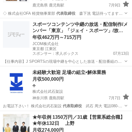
鹿児島県 鹿児島駅
7月9日
◇ 株式会社OFA 軽貨物事業部
代表取締役
森下洸 電話待ってます
(^^) …
鹿児島
鹿児島市
鹿児島駅
物流
未経験
スポーツコンテンツ中継の放送・配信制作/メ
ンバー「東京」「ジェイ・スポーツ」/放…
年収462万円～715万円
JCOM株式会社
東京都 江東区
スポンサー：求人ボックス
07月13日
【仕事内容】J SPORTSの現場中継を中心とした放送・配信番組の制
作業務 仕事内容: スポーツ専門チャンネル「J SPORTS」の現場中継
正社員
未経験大歓迎 足場の組立•解体業務
を中心とした放送・配信番組の制作業務を担当いただきます。 企画か
月収500,000円
ら制作、現場対応まで、番組...
株式会社武石架設
神奈川県 鹿島田駅
7月7日
お電話下さい！ 株式会社武石架設
代表取締役
武石 周大 電話080-
1166…
神奈川
川崎市
鹿島田駅
鳶職
足場
★年収例 1350万円／31歳【営業系総合職】
★年休132日 上野
月収274,000円