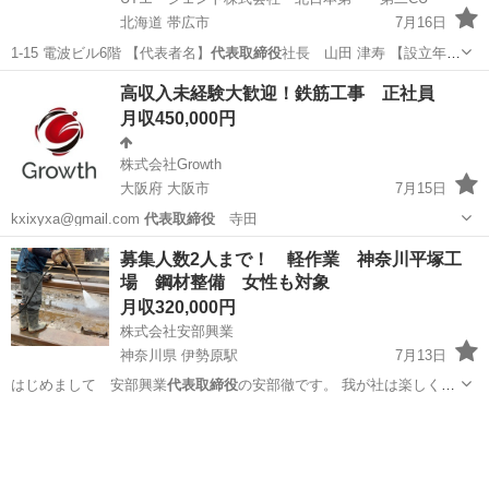
北海道 帯広市
7月16日
1-15 電波ビル6階 【代表者名】
代表取締役
社長 山田 津寿 【設立年
月】199…
北海道
帯広市
その他
未経験
高収入未経験大歓迎！鉄筋工事 正社員
月収450,000円
株式会社Growth
大阪府 大阪市
7月15日
kxixyxa@gmail.com
代表取締役
寺田
大阪
大阪市
土木
代表取締役
募集人数2人まで！ 軽作業 神奈川平塚工
場 鋼材整備 女性も対象
月収320,000円
株式会社安部興業
神奈川県 伊勢原駅
7月13日
はじめまして 安部興業
代表取締役
の安部徹です。 我が社は楽しく安
全…
神奈川
平塚市
伊勢原駅
土木
クレーン