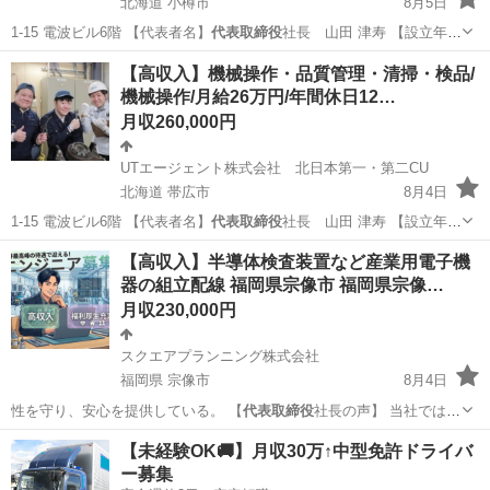
北海道 小樽市
8月5日
1-15 電波ビル6階 【代表者名】
代表取締役
社長 山田 津寿 【設立年
月】199…
北海道
小樽市
工場
フォークリフト
【高収入】機械操作・品質管理・清掃・検品/
機械操作/月給26万円/年間休日12…
月収260,000円
UTエージェント株式会社 北日本第一・第二CU
北海道 帯広市
8月4日
1-15 電波ビル6階 【代表者名】
代表取締役
社長 山田 津寿 【設立年
月】199…
北海道
帯広市
その他
未経験
【高収入】半導体検査装置など産業用電子機
器の組立配線 福岡県宗像市 福岡県宗像…
月収230,000円
スクエアプランニング株式会社
福岡県 宗像市
8月4日
性を守り、安心を提供している。 【
代表取締役
社長の声】 当社では、
モノづくりのプ…
福岡
宗像市
その他
業務
【未経験OK🚚】月収30万↑中型免許ドライバ
ー募集