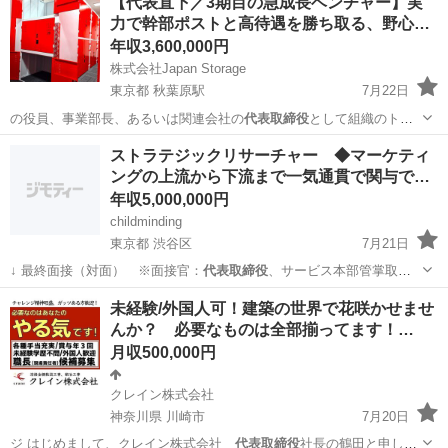
【代表直下／3期目の急成長ベンチャー】実
力で幹部ポストと高待遇を勝ち取る、野心…
年収3,600,000円
株式会社Japan Storage
東京都 秋葉原駅
7月22日
の役員、事業部長、あるいは関連会社の
代表取締役
として組織のトッ
プに立っていただくこ…
東京
台東区
秋葉原駅
営業
業務
ストラテジックリサーチャー ◆マーケティ
ングの上流から下流まで一気通貫で関与で…
年収5,000,000円
childminding
東京都 渋谷区
7月21日
↓ 最終面接（対面） ※面接官：
代表取締役
、サービス本部管掌取締
役、経営管理本…
東京
渋谷区
企画
未経験/外国人可！建築の世界で花咲かせませ
んか？ 必要なものは全部揃ってます！…
月収500,000円
クレイン株式会社
神奈川県 川崎市
7月20日
ジ はじめまして、クレイン株式会社
代表取締役
社長の鶴田と申しま