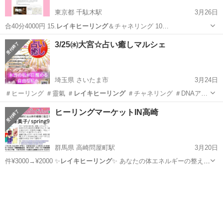
東京都 千駄木駅
3月26日
合40分4000円 15.
レイキヒーリング
＆チャネリング 10…
東京
文京区
千駄木駅
その他
ヒーリング
3/25㈬大宮☆占い癒しマルシェ
埼玉県 さいたま市
3月24日
＃ヒーリング ＃靈氣 ＃
レイキヒーリング
＃チャネリング ＃DNAア…
埼玉
さいたま市
その他
マルシェ
ヒーリングマーケットIN高崎
群馬県 高崎問屋町駅
3月20日
件¥3000→¥2000 ✨
レイキヒーリング
✨ あなたの体エネルギーの整え、
…
群馬
高崎市
高崎問屋町駅
その他
ヒーリング