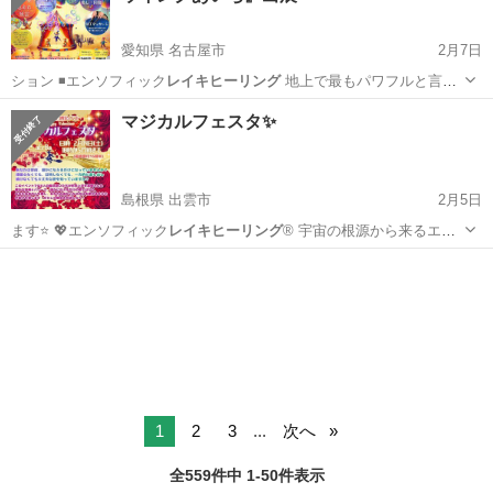
愛知県 名古屋市
2月7日
ション ◾️エンソフィック
レイキヒーリング
地上で最もパワフルと言わ
れる…
愛知
名古屋市
展示会
モダンミステリースクール
マジカルフェスタ✨
島根県 出雲市
2月5日
ます⭐️ 💖エンソフィック
レイキヒーリング
®︎ 宇宙の根源から来るエネ
ル…
島根
出雲市
その他
会場
1
2
3
...
次へ
全559件中 1-50件表示