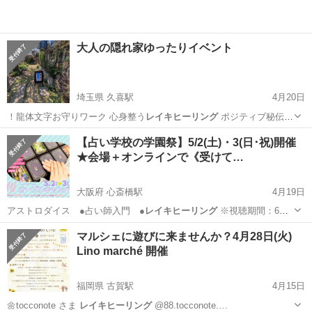
大人の隠れ家ゆったりイベント
埼玉県 久喜駅
4月20日
！龍体文字お守りワーク 心身整う
レイキヒーリング
ポジティブ秘伝の
光氣功 7/…
埼玉
久喜市
久喜駅
その他
徒歩
【占い学校の学園祭】5/2(土)・3(日･祝)開催
★会場＋オンラインで《受けて…
大阪府 心斎橋駅
4月19日
アストロダイス ●占い師入門 ●
レイキヒーリング
※視聴期間：6月
末日まで…
大阪
大阪市
心斎橋駅
その他
会場
マルシェに遊びに来ませんか？4月28日(火)
Lino marché 開催
福岡県 古賀駅
4月15日
🌼tocconote さま
レイキヒーリング
@88.tocconote.…