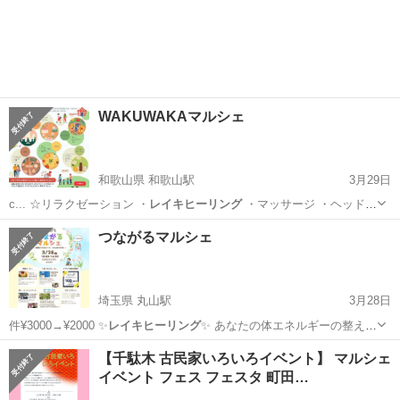
環を整え、治…
埼玉
久喜市
久喜駅
その他
神様
WAKUWAKAマルシェ
和歌山県 和歌山駅
3月29日
c... ☆リラクゼーション ・
レイキヒーリング
・マッサージ ・ヘッドス
パ ・…
和歌山
和歌山市
和歌山駅
地域/お祭り
マルシェ
つながるマルシェ
埼玉県 丸山駅
3月28日
件¥3000→¥2000 ✨
レイキヒーリング
✨ あなたの体エネルギーの整え、
…
埼玉
上尾市
丸山駅
その他
マルシェ
【千駄木 古民家いろいろイベント】 マルシェ
イベント フェス フェスタ 町田…