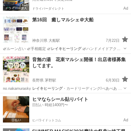
Ad
ドライバーダイレクト
第16回 癒しマルシェ＠大船
神奈川県 大船駅
7月22日
🌿ルーン占い 🌿手相鑑定 🌿
レイキヒーリング
🌿ハンドメイドアクセ
サリー販…
神奈川
鎌倉市
大船駅
その他
マルシェ
音無の湯 花束マルシェ開催！出店者様募集
してます。
長野県 茅野駅
6月30日
no.nakamurasky
レイキヒーリング
・カードリーディング/べあべあ …
長野
茅野市
茅野駅
ワークショップ
マルシェ
ヒマならシール貼りバイト
日払い 時給1400円〜
Ad
ヒバライドットコム