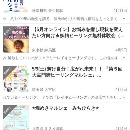
神奈川県 茅ケ崎駅
4月11日
☆「約1,000年の歴史を誇る、源氏ゆかりの鶴嶺八幡宮をもっと多くの
人に知ってもらいたい」「鶴嶺地区の活性化に貢献したい」そんな思
神奈川
茅ヶ崎市
茅ケ崎駅
地域/お祭り
会場
【5月オンライン】お悩みを癒し現状を変え
いを実現するマルシェです。 ☆「号外ネット」「yahooニュース」に
たい方向け★妖精ヒーリング無料体験会（…
つるのこマルシェの記...
東京都 練馬区
4月9日
み 解放していくのがフェアリー
レイキヒーリング
です。 この世のすべ
て…
東京
練馬区
ワークショップ
エネルギー
5/9(土) 輝け自分！広がれ未来！！ 『第５回
大宮門街ヒーリングマルシェ』…
埼玉県 大宮駅
4月7日
れているヒーリング。 全ての「
レイキヒーリング
」の源流でもありま
す。 とても…
埼玉
さいたま市
大宮駅
その他
ヒーリング
⭐️煌めきマルシェ みちひらき⭐️
北海道 北３４条駅
4月4日