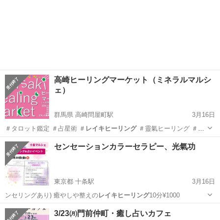
高崎ヒーリングマーケット（ミネラルマルシ
ェ）
群馬県 高崎問屋町駅
3月16日
＃タロット鑑定 ＃占星術 ＃
レイキヒーリング
＃靈氣ヒーリング ＃チ
ャネ…
群馬
高崎市
高崎問屋町駅
その他
ヒーリング
センセーションカラーセラピー、光氣功
東京都 十条駅
3月16日
ンセリングあり) 癒やしや整えの
レイキヒーリング
10分¥1000
東京
北区
十条駅
その他
カラーセラピー
3/23㈪門前仲町・癒し占いカフェ