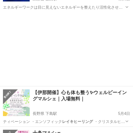
エネルギーワークは目に見えないエネルギーを整えたり活性化させた
りするための手法です。 エネルギーワークは見えないものを扱う手法
東京
日野市
豊田駅
セミナー
ですので、実際に効果があるのか不安だという気持ちもあるかもしれ
ません。 しかし私自身、...
【伊那開催】心も体も整う✨ウェルビーイン
グマルシェ｜入場無料｜
長野県 下島駅
5月4日
ティベーション ・エンソフィック
レイキヒーリング
・クリスタルヒー
リング ・チャ…
長野
伊那市
下島駅
その他
マルシェ
十条マルシェ