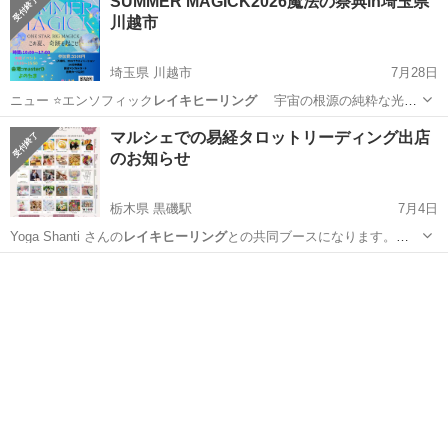
SUMMER MAGICK2026魔法の祭典in埼玉県
川越市
埼玉県 川越市
7月28日
ニュー ⭐️エンソフィック
レイキヒーリング
宇宙の根源の純粋な光で
身体…
埼玉
川越市
その他
ヒーリング
マルシェでの易経タロットリーディング出店
のお知らせ
栃木県 黒磯駅
7月4日
Yoga Shanti さんの
レイキヒーリング
との共同ブースになります。
通…
栃木
那須塩原市
黒磯駅
その他
マルシェ