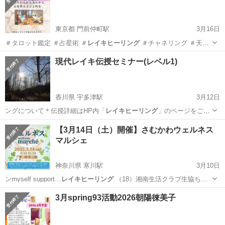
東京都 門前仲町駅
3月16日
＃タロット鑑定 ＃占星術 ＃
レイキヒーリング
＃チャネリング ＃天使
…
東京
江東区
門前仲町駅
その他
ヒーリング
現代レイキ伝授セミナー(レベル1)
香川県 宇多津駅
3月12日
ングについて＊伝授詳細はHP内「
レイキヒーリング
」のページをご覧
ください。 伝授…
香川
綾歌郡
宇多津駅
セミナー
レイキ
【3月14日（土）開催】さむかわウェルネス
マルシェ
神奈川県 寒川駅
3月10日
ンmyself support…
レイキヒーリング
（18）湘南生活クラブ生協ち…
神奈川
高座郡
寒川駅
地域/お祭り
芋煮
3月spring93活動2026朝陽徠美子