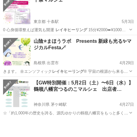
東京都 十条駅
5月3日
0 心身循環整えば運気も開運
レイキヒーリング
15分¥2000➡️¥1000…
東京
北区
十条駅
その他
マルシェ
山陰⭐️まほうラボ Presents 新緑も光る✨マ
ジカルFesta🪄
島根県 出雲市
4月29日
きます。 🌼エンソフィック
レイキヒーリング
®︎ 宇宙の根源から来るエ
ネル…
島根
出雲市
その他
山陰
【GW特別開催：5月2日（土）〜6日（水）】
鶴嶺八幡宮つるのこマルシェ 出店者…
神奈川県 茅ケ崎駅
4月27日
☆「約1,000年の歴史を誇る、源氏ゆかりの鶴嶺八幡宮をもっと多くの
人に知ってもらいたい」「鶴嶺地区の活性化に貢献したい」そんな思
神奈川
茅ヶ崎市
茅ケ崎駅
地域/お祭り
sun
いを実現するマルシェです。 ☆5月4日「皐月祭」巫女舞奉納、5月5日
「菖蒲祭」巫女舞・お...