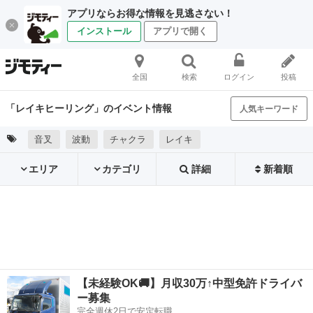
アプリならお得な情報を見逃さない！
インストール
アプリで開く
全国
検索
ログイン
投稿
「レイキヒーリング」のイベント情報
人気キーワード
音叉
波動
チャクラ
レイキ
エリア
カテゴリ
詳細
新着順
【未経験OK🚚】月収30万↑中型免許ドライバ
ー募集
完全週休2日で安定転職