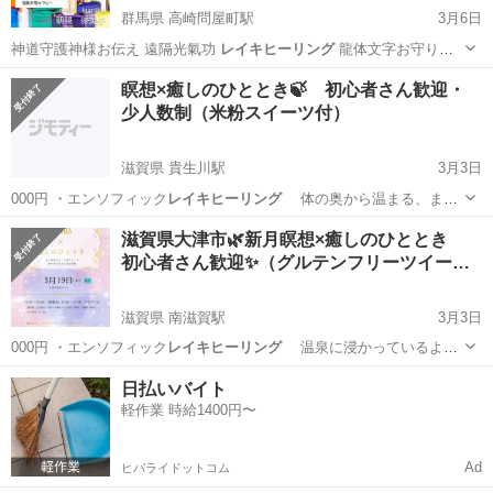
群馬県 高崎問屋町駅
3月6日
神道守護神様お伝え 遠隔光氣功
レイキヒーリング
龍体文字お守りワ
ーク 場の調律…
群馬
高崎市
高崎問屋町駅
その他
瞑想×癒しのひととき🍃 初心者さん歓迎・
少人数制（米粉スイーツ付）
滋賀県 貴生川駅
3月3日
000円 ・エンソフィック
レイキヒーリング
体の奥から温まる、まる
で源…
滋賀
甲賀市
貴生川駅
その他
米粉
滋賀県大津市🌿新月瞑想×癒しのひととき
初心者さん歓迎✨（グルテンフリーツイー…
滋賀県 南滋賀駅
3月3日
000円 ・エンソフィック
レイキヒーリング
温泉に浸かっているよう
な、…
滋賀
大津市
南滋賀駅
その他
グルテンフリー
日払いバイト
軽作業 時給1400円〜
Ad
ヒバライドットコム