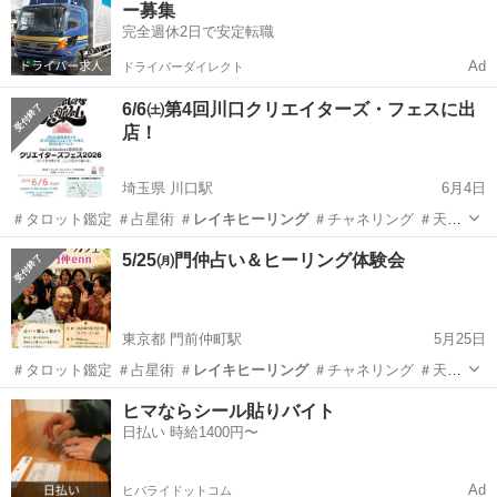
ー募集
==============================...
完全週休2日で安定転職
Ad
ドライバーダイレクト
6/6㈯第4回川口クリエイターズ・フェスに出
店！
埼玉県 川口駅
6月4日
＃タロット鑑定 ＃占星術 ＃
レイキヒーリング
＃チャネリング ＃天使
…
埼玉
川口市
川口駅
地域/お祭り
クリエイターズ
5/25㈪門仲占い＆ヒーリング体験会
東京都 門前仲町駅
5月25日
＃タロット鑑定 ＃占星術 ＃
レイキヒーリング
＃チャネリング ＃天使
…
東京
江東区
門前仲町駅
ワークショップ
ヒーリング
ヒマならシール貼りバイト
日払い 時給1400円〜
Ad
ヒバライドットコム