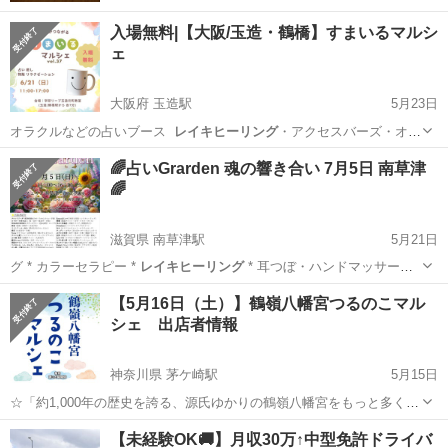
入場無料|【大阪/玉造・鶴橋】すまいるマルシ
ェ
大阪府 玉造駅
5月23日
オラクルなどの占いブース ‍
レイキヒーリング
・アクセスバーズ・オー
ラ/チャク…
大阪
大阪市
玉造駅
ワークショップ
マルシェ
🌈占いGrarden 魂の響き合い 7月5日 南草津
🌈
滋賀県 南草津駅
5月21日
グ * カラーセラピー *
レイキヒーリング
* 耳つぼ・ハンドマッサー
ジ…
滋賀
草津市
南草津駅
その他
マルシェ
【5月16日（土）】鶴嶺八幡宮つるのこマル
シェ 出店者情報
神奈川県 茅ケ崎駅
5月15日
☆「約1,000年の歴史を誇る、源氏ゆかりの鶴嶺八幡宮をもっと多くの
人に知ってもらいたい」「鶴嶺地区の活性化に貢献したい」そんな思
神奈川
茅ヶ崎市
茅ケ崎駅
地域/お祭り
焼き芋
【未経験OK🚚】月収30万↑中型免許ドライバ
いを実現するマルシェです。