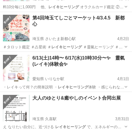
料10分毎に1,000円 他、
レイキヒーリング
オラクルカード鑑定 ②
カラ…
北海道
札幌市
北３４条駅
その他
チャネリング
第4回埼玉てしごとマーケット4/3.4.5 新都
心
埼玉県 さいたま新都心駅
4月2日
＃タロット鑑定 ＃占星術 ＃
レイキヒーリング
＃靈氣ヒーリング ＃チ
ャネ…
埼玉
さいたま市
さいたま新都心駅
その他
ヒーリング
6/13(土)14時〜 6/17(水)10時30分〜✨ 靈氣
(レイキ)体験会✨
愛知県 いりなか駅
4月1日
・レイキって何？の簡単説明 ・
レイキヒーリング
体験 ・感じられない
／使えてい…
愛知
名古屋市
いりなか駅
ワークショップ
レイキ
大人のゆとり&癒やしのイベント合同出展
埼玉県 久喜駅
3月31日
え なりたい自分に、近づける
レイキヒーリング
で、エネルギーの循