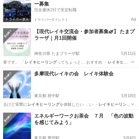
ー募集
==============================...
完全週休2日で安定転職
Ad
ドライバーダイレクト
【現代レイキ交流会・参加者募集🌿】 たまプ
ラーザ｜月1回開催
神奈川県 たまプラーザ駅
5月11日
香です。 「
レイキヒーリング
ってちょっと… おすすめ ・
レイキヒー
リング
に少し興味が…
神奈川
横浜市
たまプラーザ駅
ワークショップ
レイキ
多摩現代レイキの会 レイキ体験会
東京都 府中駅
5月10日
るけど実際に
レイキヒーリング
を体験したい… い ・
レイキヒーリング
を体験してみ…
東京
府中市
府中駅
ワークショップ
レイキ
エネルギーワークお茶会 ７月 「色の波動
を感じてみよう」
東京都 豊田駅
5月6日