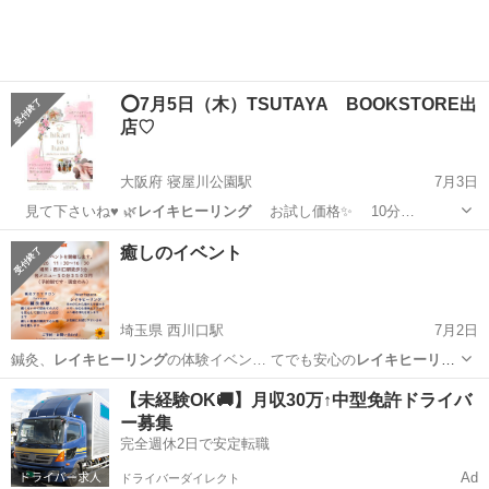
⭕️7月5日（木）TSUTAYA BOOKSTORE出
店♡
大阪府 寝屋川公園駅
7月3日
見て下さいね♥️ 🌿
レイキヒーリング
お試し価格✨️ 10分…
大阪
寝屋川市
寝屋川公園駅
その他
サロン
癒しのイベント
埼玉県 西川口駅
7月2日
鍼灸、
レイキヒーリング
の体験イベン… てでも安心の
レイキヒーリン
グ
。 心と身…
埼玉
川口市
西川口駅
その他
レイキヒーリング
【未経験OK🚚】月収30万↑中型免許ドライバ
ー募集
完全週休2日で安定転職
Ad
ドライバーダイレクト