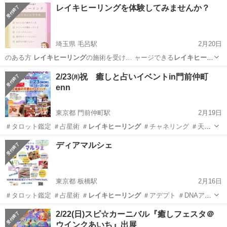
レイキヒーリングを体験してみませんか？
埼玉県 毛呂駅
2月20日
のある方
レイキヒーリング
の施術を受け… ャージできる
レイキヒーリ
ング
を体験してみ…
埼玉
入間郡
毛呂駅
その他
レイキヒーリング
2/23㈪祝 癒しと占いイベントin門前仲町
enn
東京都 門前仲町駅
2月19日
＃タロット鑑定 ＃占星術 ＃
レイキヒーリング
＃チャネリング ＃天使
…
東京
江東区
門前仲町駅
その他
徒歩
ディアマルシェ
東京都 板橋駅
2月16日
＃タロット鑑定 ＃占星術 ＃
レイキヒーリング
＃アデプト ＃DNAアク
テ…
東京
板橋区
板橋駅
その他
HSP
2/22(日)スピ☆カーニバル『癒しフェスタ＠
ウインクあいち』出展