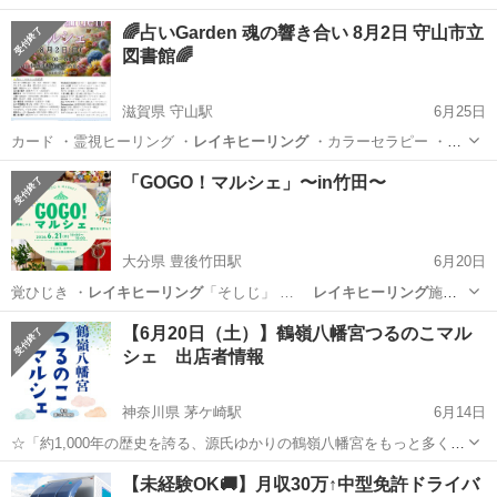
🌈占いGarden 魂の響き合い 8月2日 守山市立
図書館🌈
滋賀県 守山駅
6月25日
カード ・霊視ヒーリング ・
レイキヒーリング
・カラーセラピー ・ハ
ンド…
滋賀
守山市
守山駅
その他
マルシェ
「GOGO！マルシェ」〜in竹田〜
大分県 豊後竹田駅
6月20日
覚ひじき ・
レイキヒーリング
「そしじ」 …
レイキヒーリング
施術
・芒ヶ…
大分
竹田市
豊後竹田駅
フリーマーケット
マルシェ
【6月20日（土）】鶴嶺八幡宮つるのこマル
シェ 出店者情報
神奈川県 茅ケ崎駅
6月14日
☆「約1,000年の歴史を誇る、源氏ゆかりの鶴嶺八幡宮をもっと多くの
人に知ってもらいたい」「鶴嶺地区の活性化に貢献したい」そんな思
神奈川
茅ヶ崎市
茅ケ崎駅
地域/お祭り
会場
【未経験OK🚚】月収30万↑中型免許ドライバ
いを実現するマルシェです。