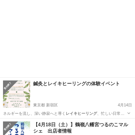
福岡
古賀市
古賀駅
その他
マルシェ
鍼灸とレイキヒーリングの体験イベント
東京都 新宿区
4月14日
ネルギーを流し、深い静寂へと導く
レイキヒーリング
、忙しい日常を
忘れ、本来のあなた…
東京
新宿区
その他
レイキヒーリング
【4月18日（土）】鶴嶺八幡宮つるのこマル
シェ 出店者情報