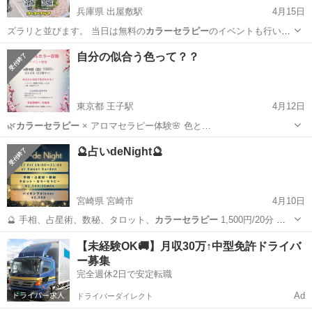
兵庫県 出屋敷駅
4月15日
ズラリと並びます。 当日は無料の
カラーセラピー
のイベントも行いま
す。 開催…
兵庫
尼崎市
出屋敷駅
フリーマーケット
バラエティ
自分の似合う色って？？
東京都 王子駅
4月12日
🌿
カラーセラピー
× アロマセラピー体験🌸 色と…
東京
北区
王子駅
ワークショップ
カラーセラピー
🔮占いdeNight🔮
宮崎県 宮崎市
4月10日
🔮 手相、占星術、数秘、タロット、
カラーセラピー
1,500円/20分 ご
飯会に…
宮崎
宮崎市
パーティー
占星術
【未経験OK🚚】月収30万↑中型免許ドライバ
ー募集
完全週休2日で安定転職
Ad
ドライバーダイレクト