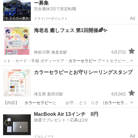
ー募集
完全週休2日で安定転職
Ad
ドライバーダイレクト
海老名 癒しフェス 第1回開催🌈✨
神奈川県 海老名駅
6月27日
ット・カード・手相 ボディーケア・
カラーセラピー
アートセラピー・
マッサージ、アロ…
神奈川
海老名市
海老名駅
その他
フェス
カラーセラピーとお守りシーリングスタンプ
埼玉県 新所沢駅
6月24日
【内容】
カラーセラピー
と お守… とう りさ (
カラーセラピ
ー
) … 00 (
カラーセラピー
予約優先) … スタンプ #
カラ
埼玉
所沢市
新所沢駅
ワークショップ
カラーセラピー
MacBook Air 13インチ 0円
ーセラピー
抽選でプレゼント！応募は1分
Ad
くらしノート