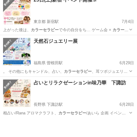
東京都 新宿駅
7月4日
上がった後は、
カラーセラピー
で今の自分をち… ゲーム会 ×
カラーセ
ラピー
💰 参加費：…
東京
新宿区
新宿駅
ワークショップ
飲み会
天然石ジュエリー展
福島県 曽根田駅
6月29日
。 その他にもキャンドル、占い、
カラーセラピー
、耳ツボジュエリ
ー、メイクアドバイ…
福島
福島市
曽根田駅
展示会
天然石
占いとリラクゼーションin味乃華 下諏訪
長野県 下諏訪駅
6月28日
相占い/Rana アロマクラフト、
カラーセラピー
/あいら 企画 イベント
企画デ…
長野
諏訪郡
下諏訪駅
ワークショップ
天然石