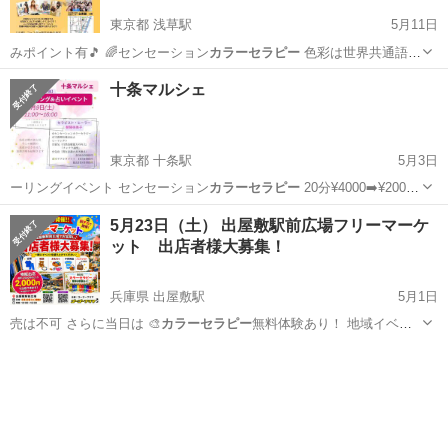
東京都 浅草駅
5月11日
みポイント有🎵 🌈センセーション
カラーセラピー
色彩は世界共通語そ
して真我と共鳴…
東京
台東区
浅草駅
その他
神様
十条マルシェ
東京都 十条駅
5月3日
ーリングイベント センセーション
カラーセラピー
20分¥4000➡️¥2000
…
東京
北区
十条駅
その他
マルシェ
5月23日（土） 出屋敷駅前広場フリーマーケ
ット 出店者様大募集！
兵庫県 出屋敷駅
5月1日
売は不可 さらに当日は 🎨
カラーセラピー
無料体験あり！ 地域イベン
ト…
兵庫
尼崎市
出屋敷駅
フリーマーケット