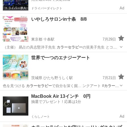
Ad
ドライバーダイレクト
いやしろサロンin十条 8/8
東京都 十条駅
7月29日
（主催） 易占の具志堅洋子先生
カラーセラピー
の笑美子先生 とコラ
ボ出店 88…
東京
北区
十条駅
その他
サロン
世界で一つのエナジーアート
茨城県 ひたち野うしく駅
7月21日
色を見つける
カラーセラピー
で自分を深く掘… ンクアート #
カラーセ
ラピー
#潜在意識#エ…
茨城
牛久市
ひたち野うしく駅
ワークショップ
アート
MacBook Air 13インチ 0円
抽選でプレゼント！応募は1分
Ad
くらしノート