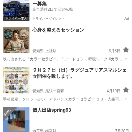
ー募集
完全週休2日で安定転職
Ad
ドライバーダイレクト
心身を整えるセッション
愛知県 上社駅
6月5日
映し出される「
カラーセラピー
」「アートセラ… 呼吸ワーク #
カラー
セラピー
#アートセラ…
愛知
名古屋市
上社駅
その他
モザイクタイル
９月２７日（日）ラグジュアリアスマルシェ
☆開催を致します。
愛知県 尾張一宮駅
4月19日
手相鑑定、タロット占い、アドバンス
カラーセラピー
２３・人生再起
動コーチ…
愛知
一宮市
尾張一宮駅
その他
会場
個人出店spring93
埼玉県 姫宮駅
7月20日