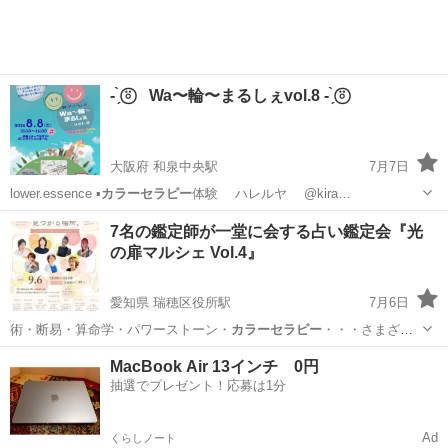
- ̗̀ ⍤⃝ Wa〜輪〜まるしぇvol.8 - ̗̀ ⍤⃝
大阪府 和泉中央駅
7月7日
lower.essence ▪️
カラーセラピー
体験 ハレルヤ @kira…
大阪
和泉市
和泉中央駅
ワークショップ
温活
7名の鑑定師が一堂に会する占い鑑定会『光
の扉マルシェ Vol.4』
愛知県 瑞穂区役所駅
7月6日
術・断易・算命学・パワーストーン・
カラーセラピー
・・・さまざま
なジャンルの占い師が…
愛知
名古屋市
瑞穂区役所駅
その他
マルシェ
MacBook Air 13インチ 0円
抽選でプレゼント！応募は1分
Ad
くらしノート