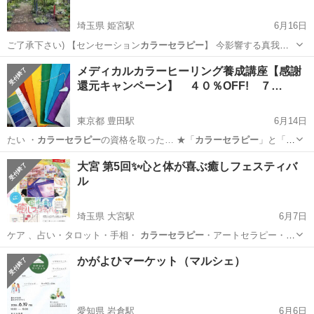
埼玉県 姫宮駅
6月16日
ご了承下さい) 【センセーション
カラーセラピー
】 今影響する真我と
波動共鳴！カラ…
埼玉
白岡市
姫宮駅
その他
神様
メディカルカラーヒーリング養成講座【感謝
還元キャンペーン】 ４０％OFF! ７…
東京都 豊田駅
6月14日
たい ・
カラーセラピー
の資格を取った… ★「
カラーセラピー
」と「カ
ラーヒ… ていく手法が「
カラーセラピー
」となります。…
東京
日野市
豊田駅
セミナー
ヒーリング
大宮 第5回✨心と体が喜ぶ癒しフェスティバ
ル
埼玉県 大宮駅
6月7日
ケア 、占い・タロット・手相・
カラーセラピー
・アートセラピー・美
容・各種ヒーリ…
埼玉
さいたま市
大宮駅
地域/お祭り
フェスティバル
かがよひマーケット（マルシェ）
愛知県 岩倉駅
6月6日