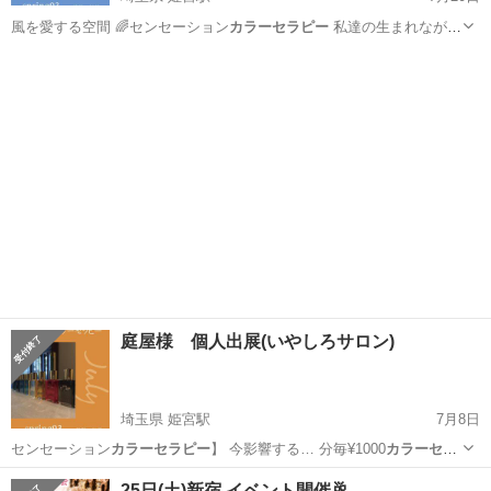
風を愛する空間 🌈センセーション
カラーセラピー
私達の生まれながら
の環境にあるカ…
埼玉
白岡市
姫宮駅
その他
神様
庭屋様 個人出展(いやしろサロン)
埼玉県 姫宮駅
7月8日
センセーション
カラーセラピー
】 今影響する… 分毎¥1000
カラーセラ
ピー
20分〜 短く… センセーション
カラーセラピー
#氣功
埼玉
白岡市
姫宮駅
その他
神様
25日(土)新宿 イベント開催🥂