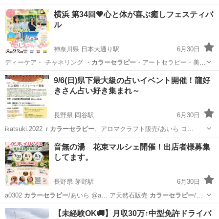
横浜 第34回💗心と体が喜ぶ癒しフェスティバ
ル
神奈川県 日本大通り駅
6月30日
ディーケア・ チャネリング ・
カラーセラピー
・アートセラピー・美
容・各種ヒーリ…
神奈川
横浜市
日本大通り駅
地域/お祭り
9/6(日)県下最大級の占いイベント開催！龍好
きさん占い好き集まれ～
フェスティバル
長野県 岡谷駅
6月30日
ikatsuki.2022_r
カラーセラピー
、アロマクラフト販売/あいら コ…
長野
岡谷市
岡谷駅
ワークショップ
龍神
音無の湯 花束マルシェ開催！出店者様募集
してます。
長野県 茅野駅
6月30日
a0302
カラーセラピー
/あいら @a… ア天然石販売
カラーセラピー
/あ
いら @…
長野
茅野市
茅野駅
ワークショップ
マルシェ
【未経験OK🚚】月収30万↑中型免許ドライバ