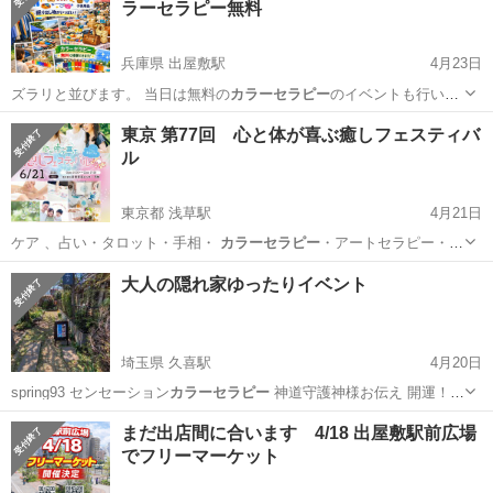
ラーセラピー無料
兵庫県 出屋敷駅
4月23日
ズラリと並びます。 当日は無料の
カラーセラピー
のイベントも行いま
す。 また、3…
兵庫
尼崎市
出屋敷駅
フリーマーケット
東京 第77回 心と体が喜ぶ癒しフェスティバ
ル
カラーセラピー
東京都 浅草駅
4月21日
ケア 、占い・タロット・手相・
カラーセラピー
・アートセラピー・美
容・各種ヒーリ…
東京
台東区
浅草駅
地域/お祭り
フェスティバル
大人の隠れ家ゆったりイベント
埼玉県 久喜駅
4月20日
spring93 センセーション
カラーセラピー
神道守護神様お伝え 開運！龍
体文…
埼玉
久喜市
久喜駅
その他
徒歩
まだ出店間に合います 4/18 出屋敷駅前広場
でフリーマーケット