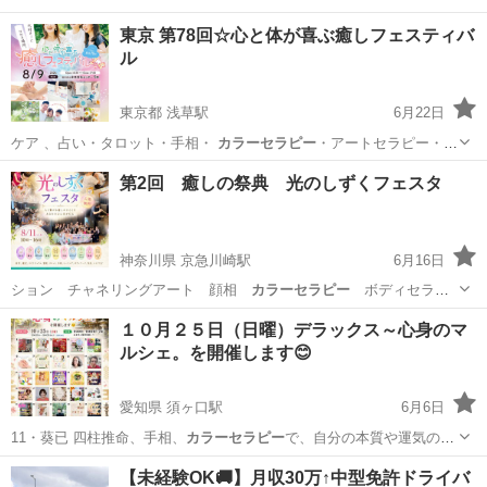
東京 第78回☆心と体が喜ぶ癒しフェスティバ
ル
東京都 浅草駅
6月22日
ケア 、占い・タロット・手相・
カラーセラピー
・アートセラピー・美
容・各種ヒーリ…
東京
台東区
浅草駅
地域/お祭り
フェスティバル
第2回 癒しの祭典 光のしずくフェスタ
神奈川県 京急川崎駅
6月16日
ション チャネリングアート 顔相
カラーセラピー
ボディセラピ
ー 小顔リフト …
神奈川
川崎市
京急川崎駅
地域/お祭り
フェスタ
１０月２５日（日曜）デラックス～心身のマ
ルシェ。を開催します😊
愛知県 須ヶ口駅
6月6日
11・葵已 四柱推命、手相、
カラーセラピー
で、自分の本質や運気の流
れを多角的…
愛知
あま市
須ヶ口駅
その他
マルシェ
【未経験OK🚚】月収30万↑中型免許ドライバ