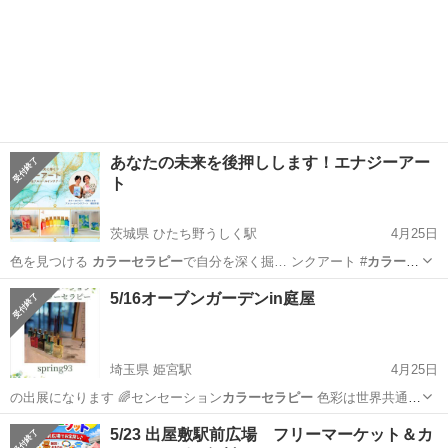
あなたの未来を後押しします！エナジーアー
ト
茨城県 ひたち野うしく駅
4月25日
色を見つける
カラーセラピー
で自分を深く掘… ンクアート #
カラーセ
ラピー
#潜在意識#エ…
茨城
牛久市
ひたち野うしく駅
ワークショップ
アート
5/16オーブンガーデンin庭屋
埼玉県 姫宮駅
4月25日
の出展になります 🌈センセーション
カラーセラピー
色彩は世界共通語
そして真我と共鳴…
埼玉
白岡市
姫宮駅
その他
神様
5/23 出屋敷駅前広場 フリーマーケット＆カ