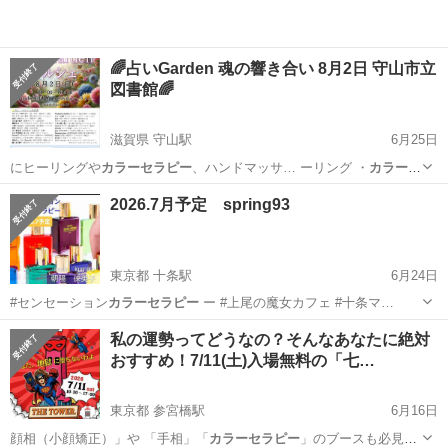
🌈占いGarden 魂の響き合い 8月2日 守山市立
図書館🌈
滋賀県 守山駅
6月25日
にヒーリングや
カラーセラピー
、ハンドマッサ… ーリング ・
カラーセ
ラピー
・ハンドマ…
滋賀
守山市
守山駅
その他
マルシェ
2026.7月予定 spring93
東京都 十条駅
6月24日
#センセーション
カラーセラピー
ー #上尾の魔女カフェ #十条マ…
東京
北区
十条駅
その他
私の運勢ってどうなの？そんなあなたに絶対
おすすめ！7/11(土)入場無料の「七…
東京都 参宮橋駅
6月16日
顔相（小顔矯正）」や 「手相」「
カラーセラピー
」のブースも必見。