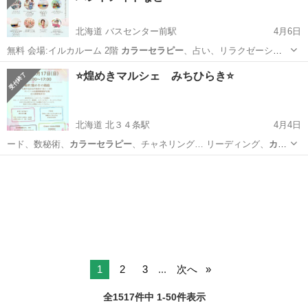
北海道 バスセンター前駅
4月6日
無料 会場:イルカルーム 2階
カラーセラピー
、占い、リラクゼーショ
ン、メイク、…
北海道
札幌市
バスセンター前駅
ワークショップ
会場
⭐️煌めきマルシェ みちひらき⭐️
北海道 北３４条駅
4月4日
ード、数秘術、
カラーセラピー
、チャネリング… リーディング、
カラ
ーセラピー
、使命学で、未… ド鑑定 ②
カラーセラピー
きらきら星
北海道
札幌市
北３４条駅
その他
チャネリング
1… 💎メニュー💎
カラーセラピー
20分2，00…
1
2
3
...
次へ
全1517件中 1-50件表示