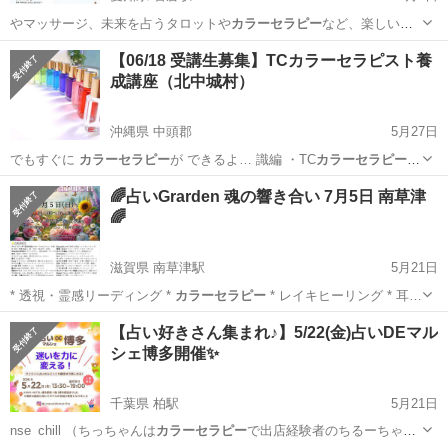
やマッサージ、未来を占うタロットや
カラーセラピー
など、楽しいブ
ースがぎゅっと詰まっ…
愛知
岩倉市
岩倉駅
その他
マーケット
【06/18 受講生募集】TCカラーセラピスト養
成講座（北中城村）
沖縄県 中頭郡
5月27日
でもすぐに
カラーセラピー
が できるよ… 識編 ・TC
カラーセラピー
に
ついて ・… ーリング ・
カラーセラピー
と心理学 ・… 傾聴 💎
カラー
沖縄
中頭郡
ワークショップ
カラーセラピー
🌈占いGrarden 魂の響き合い 7月5日 南草津
セラピー
のやり方 ・… ンで すぐに
カラーセラピー
が できる...
🌈
滋賀県 南草津駅
5月21日
* 透視・霊感リーディング *
カラーセラピー
* レイキヒーリング * 耳…
滋賀
草津市
南草津駅
その他
マルシェ
【占い好きさん集まれ♪】5/22(金)占いDEマル
シェ博多開催✨
千葉県 柏駅
5月21日
nse_chill （ちっちゃんは
カラーセラピー
で出店経験者のちるーちゃ