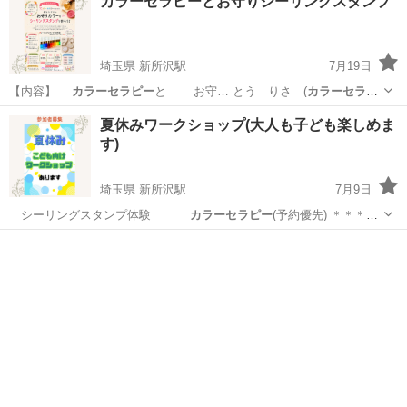
カラーセラピーとお守りシーリングスタンプ
埼玉県 新所沢駅
7月19日
【内容】
カラーセラピー
と お守… とう りさ (
カラーセラピ
ー
) … 00 (
カラーセラピー
予約優先) … 費用】 ＊
カ
埼玉
所沢市
新所沢駅
ワークショップ
カラーセラピー
夏休みワークショップ(大人も子ども楽しめま
ラーセラピー
＋お守りキーホ… スタンプ #
カラーセラピー
す)
埼玉県 新所沢駅
7月9日
シーリングスタンプ体験
カラーセラピー
(予約優先) ＊＊＊＊
＊＊＊…
埼玉
所沢市
新所沢駅
ワークショップ
子ども