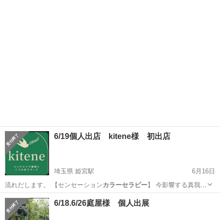
* あな…
東京
渋谷区
参宮橋駅
ワークショップ
七夕
6/19個人出店 kitene様 初出店
埼玉県 姫宮駅
6月16日
流れだします。 【センセーション
カラーセラピー
】 今影響する真我と
波動共鳴！カラ…
埼玉
白岡市
姫宮駅
その他
神様
6/18.6/26庭屋様 個人出展