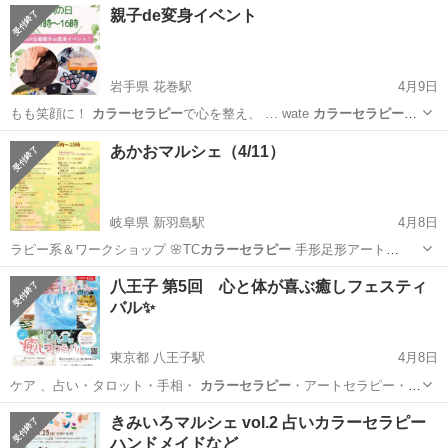
親子de変身イベント
岩手県 花巻駅
4月9日
もも笑顔に！
カラーセラピー
で心を整え、 … wate
カラーセラピー
💓
お試し2本…
岩手
花巻市
花巻駅
ワークショップ
親子
あかおマルシェ（4/11）
岐阜県 新羽島駅
4月8日
ラピー系＆ワークショップ 🌸TC
カラーセラピー
手形足形アート
AKARI’s …
岐阜
安八郡
新羽島駅
フリーマーケット
めだか
八王子 第5回 心と体が喜ぶ癒しフェスティ
バル✨
東京都 八王子駅
4月8日
ケア 、占い・タロット・手相・
カラーセラピー
・アートセラピー・美
容・各種ヒーリ…
東京
八王子市
八王子駅
地域/お祭り
フェスティバル
きみいろマルシェ vol.2 占いカラーセラピー
ハンドメイドなど