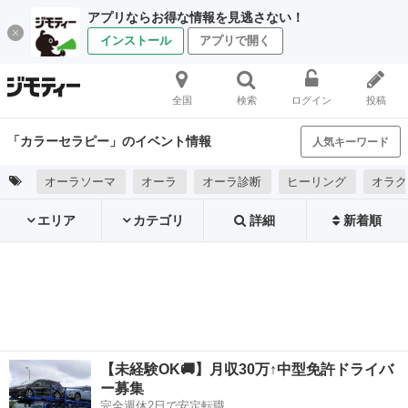
アプリならお得な情報を見逃さない！
インストール
アプリで開く
全国
検索
ログイン
投稿
「カラーセラピー」のイベント情報
人気キーワード
オーラソーマ
オーラ
オーラ診断
ヒーリング
オラク
エリア
カテゴリ
詳細
新着順
【未経験OK🚚】月収30万↑中型免許ドライバ
ー募集
完全週休2日で安定転職