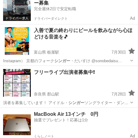
ー募集
完全週休2日で安定転職
Ad
ドライバーダイレクト
入善で夏の終わりにビールを飲みながら心ほ
どける音楽を🎵
富山県 栃屋駅
7月30日
Instagram） 京都のフォーク
シンガー
・だいすけ @sonobedaisu…
富山
下新川郡
栃屋駅
コンサート/ショー
Instagram
フリーライブ出演者募集中❗️
奈良県 郡山駅
7月28日
演者を募集しています！ アイドル・
シンガー
ソングライター・ダンス
ボーカルグルー…
奈良
大和郡山市
郡山駅
コンサート/ショー
会場
MacBook Air 13インチ 0円
抽選でプレゼント！応募は1分
Ad
くらしノート