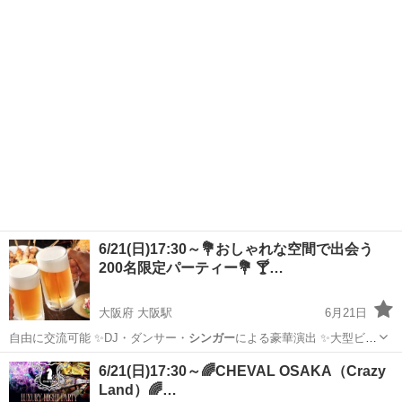
グライター …
大阪
大阪市
大阪駅
コンサート/ショー
出演者
6/21(日)17:30～💐おしゃれな空間で出会う
200名限定パーティー💐 🍸…
大阪府 大阪駅
6月21日
自由に交流可能 ✨DJ・ダンサー・
シンガー
による豪華演出 ✨大型ビジ
ョン・最…
大阪
大阪市
大阪駅
その他
コロナ
6/21(日)17:30～🌈CHEVAL OSAKA（Crazy
Land）🌈…