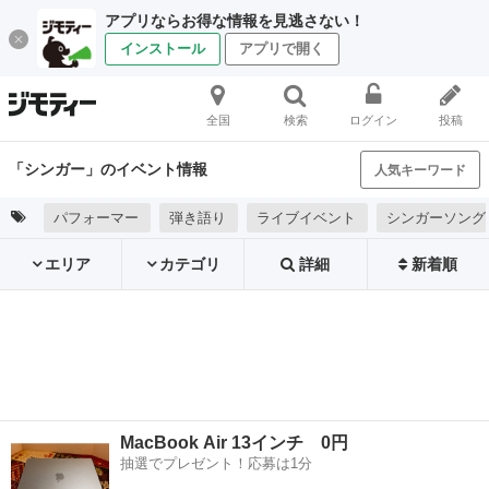
アプリならお得な情報を見逃さない！
インストール
アプリで開く
全国
検索
ログイン
投稿
「シンガー」のイベント情報
人気キーワード
パフォーマー
弾き語り
ライブイベント
シンガーソング
エリア
カテゴリ
詳細
新着順
MacBook Air 13インチ 0円
抽選でプレゼント！応募は1分