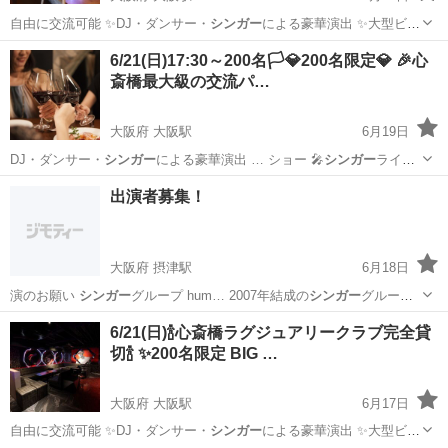
自由に交流可能 ✨DJ・ダンサー・
シンガー
による豪華演出 ✨大型ビジ
ョン・照…
大阪
大阪市
大阪駅
その他
6/21(日)17:30～200名🏳️💎200名限定💎 🎉心
斎橋最大級の交流パ…
大阪府 大阪駅
6月19日
DJ・ダンサー・
シンガー
による豪華演出 … ショー 🎤
シンガー
ライブ
🎲…
大阪
大阪市
大阪駅
地域/お祭り
コロナ
出演者募集！
大阪府 摂津駅
6月18日
演のお願い
シンガー
グループ hum… 2007年結成の
シンガー
グループ
で 現在… 総勢約300名の
シンガー
グループhuma…
大阪
摂津市
摂津駅
コンサート/ショー
チャリティー
6/21(日)🍾心斎橋ラグジュアリークラブ完全貸
切🍾 ✨200名限定 BIG …
大阪府 大阪駅
6月17日
自由に交流可能 ✨DJ・ダンサー・
シンガー
による豪華演出 ✨大型ビジ