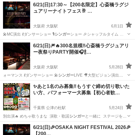
6/21(日)17:30～【200名限定】心斎橋ラグジ
ュアリーナイトフェス🥂 …
大阪府 大阪駅
6月1日
🎤MC演出 💃ダンサーショー 🎙
シンガー
ショー 🎉シャッフルタイム …
大阪
大阪市
大阪駅
パーティー
会場
6/21(日)🎆🔥300名規模‼️心斎橋ラグジュアリ
ー夜祭りPARTY開催🎧🍾…
大阪府 大阪駅
5月28日
ォーマンス 💃ダンサーショー 🎤
シンガー
LIVE 🎥大型ビジョン演出
✨…
大阪
大阪市
大阪駅
地域/お祭り
会場
✨あと1名のみ募集‼️もうすぐ締め切り歌いた
い方、パフォーマー大募集【初心者歓…
千葉県 公津の杜駅
5月24日
別出演🔥 めちゃ歌うまな 演歌・歌謡
シンガー
と一緒に ステージを盛
り上げませんか…
千葉
富里市
公津の杜駅
地域/お祭り
演歌
6/21(日)🎉OSAKA NIGHT FESTIVAL 2026🎉
【200…