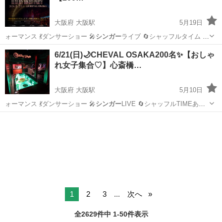
大阪府 大阪駅
5月19日
ォーマンス 💃ダンサーショー 🎤
シンガー
ライブ 🔄シャッフルタイム 🌈
自…
大阪
大阪市
大阪駅
地域/お祭り
FESTIVAL
6/21(日)🌙CHEVAL OSAKA200名✨【おしゃ
れ女子集合♡】心斎橋…
大阪府 大阪駅
5月10日
ォーマンス 💃ダンサーショー 🎤
シンガー
LIVE 🔄シャッフルTIMEあ
り…
大阪
大阪市
大阪駅
パーティー
貸切
1
2
3
...
次へ
全2629件中 1-50件表示