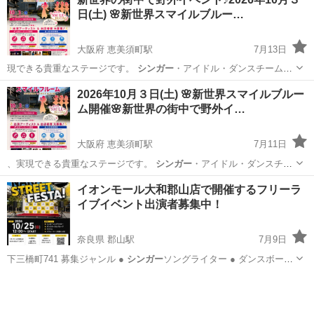
日(土) 🌸新世界スマイルブルー…
大阪府 恵美須町駅
7月13日
現できる貴重なステージです。
シンガー
・アイドル・ダンスチーム
（ジャンルは…
大阪
大阪市
恵美須町駅
地域/お祭り
2026年10月３日(土) 🌸新世界スマイルブルー
ム開催🌸新世界の街中で野外イ…
大阪府 恵美須町駅
7月11日
、実現できる貴重なステージです。
シンガー
・アイドル・ダンスチー
ム（ジャンルは…
大阪
大阪市
恵美須町駅
コンサート/ショー
野外
イオンモール大和郡山店で開催するフリーラ
イブイベント出演者募集中！
奈良県 郡山駅
7月9日
下三橋町741 募集ジャンル ●
シンガー
ソングライター ● ダンスボーカ
ル…
奈良
大和郡山市
郡山駅
コンサート/ショー
出演者