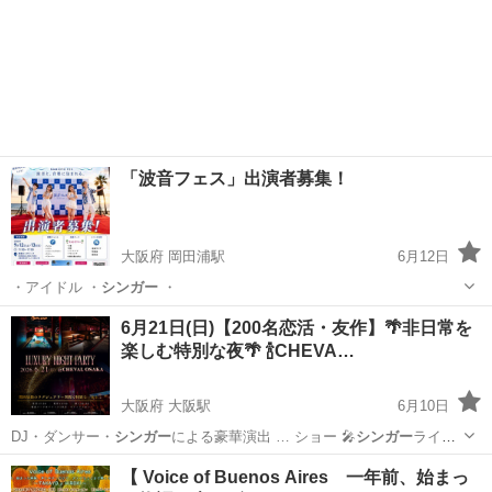
「波音フェス」出演者募集！
大阪府 岡田浦駅
6月12日
・アイドル ・
シンガー
・
大阪
泉南市
岡田浦駅
パーティー
フェス
6月21日(日)【200名恋活・友作】🌴非日常を
楽しむ特別な夜🌴 🍾CHEVA…
大阪府 大阪駅
6月10日
DJ・ダンサー・
シンガー
による豪華演出 … ショー 🎤
シンガー
ライブ
🎲…
大阪
大阪市
大阪駅
パーティー
会場
【 Voice of Buenos Aires 一年前、始まっ