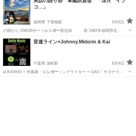
実話の語り部 軍艦防波堤 「涼月 イヅ
コ…」
福岡県 下曽根駅
8月6日
の国から 15時30分〜 ⭐️
シンガー
亜也加 歌 1982年福岡県北…
福岡
北九州市
下曽根駅
コンサート/ショー
オカリナ
音速ライン×Johnny.Midorin & Kai
千葉県 栄町駅
8月4日
ai KAIIKKI + 作曲家・
シンガー
ソングライター + GAO「サヨナラ…
千葉
千葉市
栄町駅
コンサート/ショー
フェス