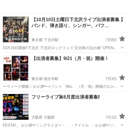
【10月10日土曜日下北沢ライブ出演者募集 】
バンド、弾き語り、シンガー、パフ…
東京都 下北沢駅
7月8日
10月10日開催‼️下北沢 下北沢ロックフェス“文化祭の忘れ物” OPEN
11:00 -17:00 ノルマなし 総勢8組のライブイベント ※現状3組確定中
東京
世田谷区
下北沢駅
コンサート/ショー
【出演者募集】9/21（月・祝）開催！
バンド、アイドル、パフォーマなどステージを楽しむこ...
東京都 国分寺駅
7月3日
ーウィーク開催！
シンガー
イベント「Mix… （月・祝）開催の
シンガ
ー
系オールジャンル… ざまなスタイルの
シンガー
が出演しています…
東京
国分寺市
国分寺駅
コンサート/ショー
フリーライブ🎤8月度出演者募集❗️
たい ✅
シンガー
仲間との出会いが…
ライブハウス
大阪府 大阪駅
7月1日
FESTA!」
シンガー
ソングライター・… ・アイドル ・
シンガー
ソン