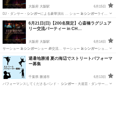
大阪府 大阪駅
6月15日
DJ・ダンサー・
シンガー
による豪華演出 … ショー 🎤
シンガー
ライブ
🎲…
大阪
大阪市
大阪駅
その他
コロナ
6月21日(日)【200名限定】心斎橋ラグジュア
リー交流パーティー in CH…
大阪府 大阪駅
6月14日
サーショー 🎤
シンガー
ショー 🎁交流… サーショー 🎤
シンガー
ショー
🔄シャ…
大阪
大阪市
大阪駅
地域/お祭り
会場
避暑地勝浦 夏の海辺でストリートパフォーマ
ー募集
千葉県 勝浦市
6月13日
パフォーマンスしてくださるバンド・
シンガー
・大道芸・ダンサーな
どなどジャンル問…
千葉
勝浦市
地域/お祭り
海辺