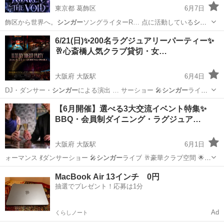
東京都 葛飾区
6月7日
飾区から世界へ。
シンガー
ソングライターR… 点に活動している
シン
ガー
ソングライター … 渋谷 🎤
シンガー
ソングライター … 亀有 #青戸
東京
葛飾区
コンサート/ショー
シンガーソングライター
6/21(日)✨200名ラグジュアリーパーティー✨
#
シンガー
ソングライター …
🥂心斎橋人気クラブ貸切・女…
大阪府 大阪駅
6月4日
DJ・ダンサー・
シンガー
による演出 … サーショー 🎤
シンガー
ライブ
🔄シャ…
大阪
大阪市
大阪駅
パーティー
【6月開催】選べる3大交流イベント特集✨
BBQ・会員制ダイニング・ラグジュア…
大阪府 大阪駅
6月1日
ォーマンス 💃ダンサーショー 🎤
シンガー
ライブ 🥂豪華クラブ空間 🌟
20…
大阪
大阪市
大阪駅
その他
BBQ
MacBook Air 13インチ 0円
抽選でプレゼント！応募は1分
Ad
くらしノート