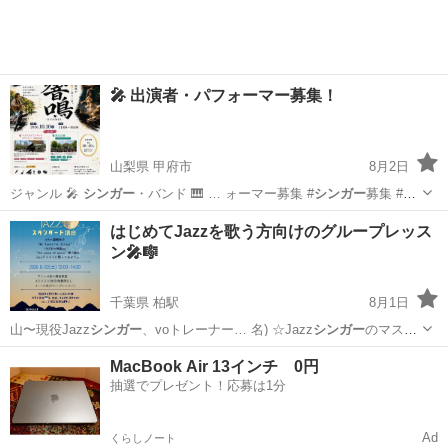
🎤 出演者・パフォーマー募集！
山梨県 甲府市
8月2日
ジャンル 🎤
シンガー
・バンド 🎹 … ォーマー募集 #
シンガー
募集 #バ
ンド募…
山梨
甲府市
その他
パフォーマー
はじめてJazzを歌う方向けのグループレッス
ン🎤🎼
千葉県 柏駅
8月1日
山〜現役Jazz
シンガー
、voトレーナー… 名) ☆Jazz
シンガー
のマスト
なレパー…
千葉
柏市
柏駅
セミナー
Jazz
MacBook Air 13インチ 0円
抽選でプレゼント！応募は1分
Ad
くらしノート