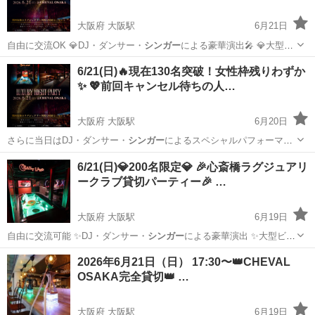
大阪府 大阪駅
6月21日
自由に交流OK 💎DJ・ダンサー・
シンガー
による豪華演出🎤 💎大型ビ
ジョン・…
大阪
大阪市
大阪駅
パーティー
貸切
6/21(日)🔥現在130名突破！女性枠残りわずか
✨ 💖前回キャンセル待ちの人…
大阪府 大阪駅
6月20日
さらに当日はDJ・ダンサー・
シンガー
によるスペシャルパフォーマン
スも開催…
大阪
大阪市
大阪駅
パーティー
会場
6/21(日)💎200名限定💎 🎉心斎橋ラグジュアリ
ークラブ貸切パーティー🎉 …
大阪府 大阪駅
6月19日
自由に交流可能 ✨DJ・ダンサー・
シンガー
による豪華演出 ✨大型ビジ
ョン・最…
大阪
大阪市
大阪駅
セミナー
既婚
2026年6月21日（日） 17:30〜👑CHEVAL
OSAKA完全貸切👑 …
大阪府 大阪駅
6月19日