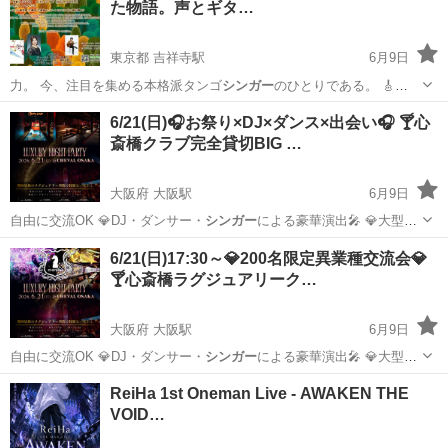
た物語。声とギタ…
東京都 吉祥寺駅
6月9日
力。 今、注目を集める本格派タンゴ
シンガー
のひとりである。 🎸
HIRO…
東京
三鷹市
吉祥寺駅
パーティー
タンゴ
6/21(日)🎧お祭り×DJ×ダンス×出会い🎧 🍸心
斎橋クラブ完全貸切BIG …
大阪府 大阪駅
6月9日
自由に交流OK 💎DJ・ダンサー・
シンガー
による豪華演出🎤 💎大型ビ
ジョン・…
大阪
大阪市
大阪駅
地域/お祭り
コロナ
6/21(日)17:30～💎200名限定異業種交流会💎
🍸心斎橋ラグジュアリーク…
大阪府 大阪駅
6月9日
自由に交流OK 💎DJ・ダンサー・
シンガー
による豪華演出🎤 💎大型ビ
ジョン・…
大阪
大阪市
大阪駅
セミナー
阪急グランドビル
ReiHa 1st Oneman Live - AWAKEN THE
VOID…