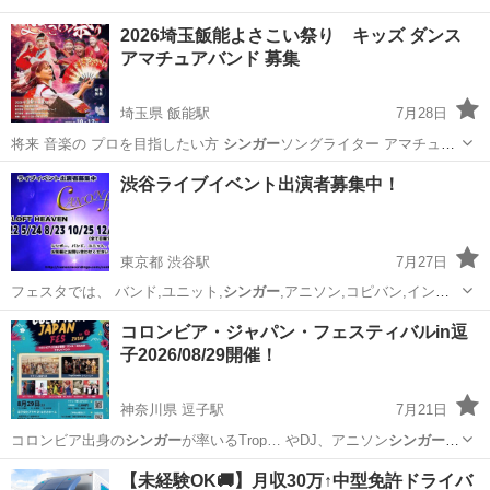
2026埼玉飯能よさこい祭り キッズ ダンス
アマチュアバンド 募集
埼玉県 飯能駅
7月28日
将来 音楽の プロを目指したい方
シンガー
ソングライター アマチュア
バンド 募…
埼玉
飯能市
飯能駅
地域/お祭り
アマチュアバンド
渋谷ライブイベント出演者募集中！
東京都 渋谷駅
7月27日
フェスタでは、 バンド,ユニット,
シンガー
,アニソン,コピバン,インス
トetc…
東京
渋谷区
渋谷駅
コンサート/ショー
出演者
コロンビア・ジャパン・フェスティバルin逗
子2026/08/29開催！
神奈川県 逗子駅
7月21日
コロンビア出身の
シンガー
が率いるTrop… やDJ、アニソン
シンガー
、
イマジン盆踊り… ンビア・カリ出身
シンガー
6. Joh…
神奈川
横浜市
逗子駅
コンサート/ショー
ペルー
【未経験OK🚚】月収30万↑中型免許ドライバ