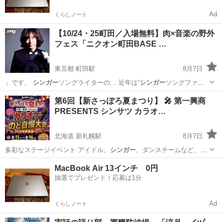
Ad
くらしノート
【10/24・25町田／入場無料】肉×音楽の野外
フェス「ニクオン町田BASE …
東京都 町田駅
8月7日
」です。
シンガー
ソングライターの… 近年は“
シンガー
ソングファー
マー…
東京
町田市
町田駅
地域/お祭り
会場
第6回【新さっぽろ夏まつり】 🎤 第一興商
PRESENTS シンサツ カラオ…
北海道 新札幌駅
8月7日
多彩なステージイベント アイドル、
シンガー
、ダンスチームなど、実
力派から一般参…
北海道
札幌市
新札幌駅
地域/お祭り
会場
MacBook Air 13インチ 0円
抽選でプレゼント！応募は1分
Ad
くらしノート