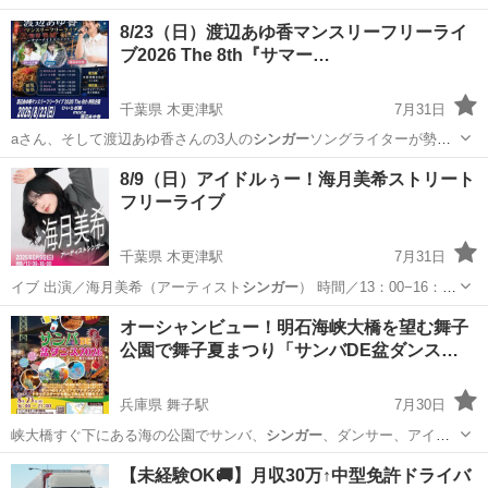
8/23（日）渡辺あゆ香マンスリーフリーライ
ブ2026 The 8th『サマー…
千葉県 木更津駅
7月31日
aさん、そして渡辺あゆ香さんの3人の
シンガー
ソングライターが勢揃
いして、真夏の夜…
千葉
木更津市
木更津駅
コンサート/ショー
会場
8/9（日）アイドルぅー！海月美希ストリート
フリーライブ
千葉県 木更津駅
7月31日
イブ 出演／海月美希（アーティスト
シンガー
） 時間／13：00−16：
00（…
千葉
木更津市
木更津駅
コンサート/ショー
オーシャンビュー！明石海峡大橋を望む舞子
公園で舞子夏まつり「サンバDE盆ダンス…
デイリーヤマザキ
兵庫県 舞子駅
7月30日
峡大橋すぐ下にある海の公園でサンバ、
シンガー
、ダンサー、アイド
ル達と盆ダンス！ …
兵庫
神戸市
舞子駅
地域/お祭り
サンバ
【未経験OK🚚】月収30万↑中型免許ドライバ