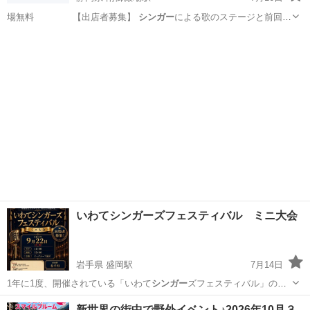
場無料 【出店者募集】
シンガー
による歌のステージと前回も
好評でした…
静岡
御殿場市
南御殿場駅
地域/お祭り
dance
いわてシンガーズフェスティバル ミニ大会
岩手県 盛岡駅
7月14日
1年に1度、開催されている「いわて
シンガー
ズフェスティバル」のミ
ニ大会‼️ …
岩手
盛岡市
盛岡駅
その他
大会
新世界の街中で野外イベント♪2026年10月３