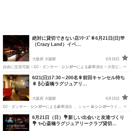
ョン・照…
大阪
大阪市
大阪駅
パーティー
梅田
絶対に貸切できない店ｼﾘｰｽﾞ🎇6月21日(日)🎊
（Crazy Land）イベ…
大阪府 大阪駅
6月16日
自由に交流可能 ✨DJ・ダンサー・
シンガー
による豪華演出 ✨大型ビジ
ョン・照…
大阪
大阪市
大阪駅
パーティー
阪急グランドビル
6/21(日)17:30～200名🎇前回キャンセル待ち
🎇 🍾心斎橋ラグジュアリ…
大阪府 大阪駅
6月15日
DJ・ダンサー・
シンガー
による豪華演出 … ショー 🎤
シンガー
ライブ
🎲…
大阪
大阪市
大阪駅
パーティー
パフォーマンス
6月21日（日）💐新しい出会いと友達づくり
💐 ✨心斎橋ラグジュアリークラブ貸切…