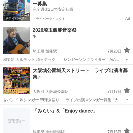
ー募集
完全週休2日で安定転職
Ad
ドライバーダイレクト
2026埼玉飯能音楽祭
埼玉県 飯能駅
7月20日
和楽器 カルテット 埼玉テック
シンガー
ソングライター AiAi
かのう…
埼玉
飯能市
飯能駅
コンサート/ショー
音楽祭
大阪城公園城天ストリート ライブ出演者募
集♬
大阪府 大阪城公園駅
7月17日
🎸バンド 🎤
シンガー
🎹弾き語り … ライブ出演 #
シンガー
募集 #大阪
音…
大阪
大阪市
大阪城公園駅
コンサート/ショー
ライブ
「みらい」&「Enjoy dance」
静岡県 南御殿場駅
7月16日