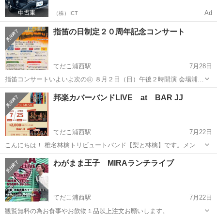
Ad
（株）ICT
指笛の日制定２０周年記念コンサート
てだこ浦西駅
7月28日
指笛コンサートいよいよ次の㊐ ８月２日（日）午後２時開演 会場浦添
市の てだこホール（小）で開催されます 「指笛の日 ７月１０日制
沖縄
浦添市
てだこ浦西駅
コンサート/ショー
会場
邦楽カバーバンドLIVE at BAR JJ
定２０周年記念」 指笛での音楽や楽しい使い方など １年１回のコンサ
ート 毎...
てだこ浦西駅
7月22日
こんにちは！ 椎名林檎トリビュートバンド【梨と林檎】です。メンバ
ー3人＋DTM同期演奏という編成で、椎名林檎さんの独特な世界観を大
沖縄
宜野湾市
てだこ浦西駅
コンサート/ショー
わがまま王子 MIRAランチライブ
切にしながら、ライブならではの迫力と楽しさをお届けします。 初期
スピッツ
の名曲から人気曲まで、原曲へ...
てだこ浦西駅
7月22日
観覧無料の為お食事やお飲物１品以上注文お願いします。