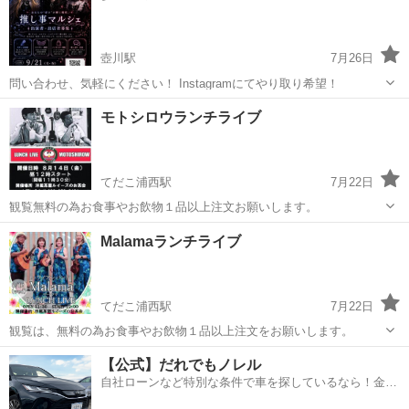
壺川駅
7月26日
問い合わせ、気軽にください！ Instagramにてやり取り希望！
沖縄
那覇市
壺川駅
コンサート/ショー
参加者募集
モトシロウランチライブ
てだこ浦西駅
7月22日
観覧無料の為お食事やお飲物１品以上注文お願いします。
沖縄
沖縄市
てだこ浦西駅
コンサート/ショー
無料
Malamaランチライブ
てだこ浦西駅
7月22日
観覧は、無料の為お食事やお飲物１品以上注文をお願いします。
沖縄
沖縄市
てだこ浦西駅
コンサート/ショー
ライブ
【公式】だれでもノレル
自社ローンなど特別な条件で車を探しているなら！金利
0%で車をご提供、ノレル独自与信システム。