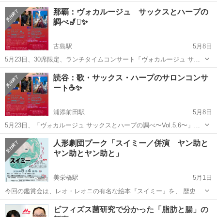
9845円になります。 値下げ
沖縄
沖縄市
コンサート/ショー
那覇：ヴォカルージュ サックスとハープの
中〜１枚8000円 1階席
調べ🎷🪉✨
古島駅
5月8日
5月23日、30席限定、ランチタイムコンサート「ヴォカルージュ サッ
クスとハープの調べ〜Vol.5.6〜」を開催します♪ 名古屋から小川真騎
沖縄
那覇市
古島駅
コンサート/ショー
ハープ
読谷：歌・サックス・ハープのサロンコンサ
子さんの美しいグランドハープ、自衛隊音楽隊で活躍した山入端清さ
ート☕️✨
んのサックス、金城沙...
浦添前田駅
5月8日
5月23日、「ヴォカルージュ サックスとハープの調べ〜Vol.5.6〜」を
開催します♪ 名古屋から小川真騎子氏による優美なグランドハープの
沖縄
中頭郡
浦添前田駅
コンサート/ショー
ハープ
人形劇団プーク「スイミー／併演 ヤン助と
音色🪉 自衛隊音楽隊で活躍した山入端清氏による情熱的なサックス🎷
ヤン助とヤン助と」
そして沖縄県立芸術...
美栄橋駅
5月1日
今回の鑑賞会は、レオ・レオニの有名な絵本『スイミー』を、 歴史あ
る人形劇団プークの新進気鋭な団員たちによる演出 で、立体的かつ新
沖縄
那覇市
美栄橋駅
コンサート/ショー
子ども
たな海の世界をお届けします。 併演は『ヤン助とヤン助とヤン助と』