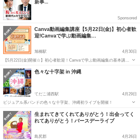
です。 公演時間：1...
Canva動画編集講座【5月22日(金)】初心者歓
迎!Canvaで学ぶ動画編集…
旭橋駅
4月30日
【5月22日(金)開催☆】初心者歓迎！Canvaで学ぶ動画編集の基本講座
みなさんこんにちは！ コワーキングスペースMangroveスタッフです‍‍！
沖縄
那覇市
旭橋駅
コンサート/ショー
Canva
色々な十字架 in 沖縄
Mangroveよりイベントのご案内です★ ★★・‥…―...
てだこ浦西駅
4月29日
ビジュアル系バンドの色々な十字架、沖縄初ライブを開催！
沖縄
沖縄市
てだこ浦西駅
コンサート/ショー
ライブ
生まれてきてくれてありがとう！出会ってく
れてありがとう！バースデーライブ
島尻郡
4月26日