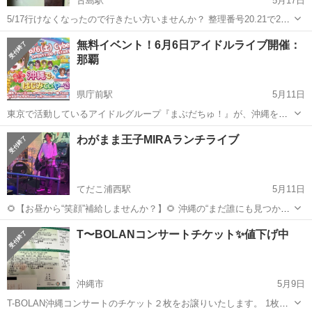
古島駅
5月17日
5/17行けなくなったので行きたい方いませんか？ 整理番号20.21で2枚
有ります！ 受け取り場所は自宅までお願いします 特典使い11000を
沖縄
那覇市
古島駅
コンサート/ショー
無料イベント！6月6日アイドルライブ開催：
10000円でいかがですか？ 2枚セットで19000円で！ 値段交渉致しま
那覇
す！...
県庁前駅
5月11日
東京で活動しているアイドルグループ『まぶだちゅ！』が、沖縄を盛
り上げるために県民無料でライブをします！応援したいのでシェアお
沖縄
那覇市
県庁前駅
コンサート/ショー
ライブ
わがまま王子MIRAランチライブ
願いします 下記のチケットダイブから、うちなーんちゅチケット【0
円】を選んでください ※うちなーん...
てだこ浦西駅
5月11日
🌻【お昼から“笑顔”補給しませんか？】🌻 沖縄の“まだ誰にも見つかっ
てないスーパースター” わがまま王子MIRA が、 洋風喫茶ルイーズの
沖縄
沖縄市
てだこ浦西駅
コンサート/ショー
ライブ
T〜BOLANコンサートチケット✨値下げ中
お茶会でランチライブ開催決定🎸✨ 歌だけじゃない。 笑って、ほっこ
りして、 なんか...
沖縄市
5月9日
T-BOLAN沖縄コンサートのチケット２枚をお譲りいたします。 1枚