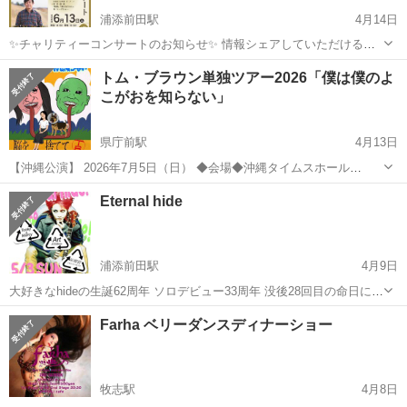
浦添前田駅
4月14日
✨チャリティーコンサートのお知らせ✨ 情報シェアしていただけると
嬉しいです。 アーティスト三線「宮沢モデル」の胴巻きを製作されて
沖縄
浦添市
浦添前田駅
コンサート/ショー
トム・ブラウン単独ツアー2026「僕は僕のよ
いる「やふそ紅型工房」の屋冨祖幸子代表が活動されている ボランテ
こがおを知らない」
チャリティー
ィア団体ふくぎ会 による...
県庁前駅
4月13日
【沖縄公演】 2026年7月5日（日） ◆会場◆沖縄タイムスホール
沖縄県那覇市久茂地2-2-2 タイムスビル3階 ◆時間◆7月5日
沖縄
那覇市
県庁前駅
コンサート/ショー
会場
Eternal hide
（日） 14:45開場 ／ 15:30開演 ／ 17:30終...
浦添前田駅
4月9日
大好きなhideの生誕62周年 ソロデビュー33周年 没後28回目の命日に因
んでEternal hide(永遠のhide)を開催します。 hideの残した名曲と彼の
沖縄
浦添市
浦添前田駅
コンサート/ショー
Farha ベリーダンスディナーショー
所属していたX、X Japanの確たる名曲で仲間達と共に演...
ライブハウス
牧志駅
4月8日