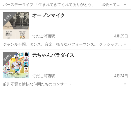
バースデーライブ 「生まれてきてくれてありがとう」 「出会ってく
れてありがとう」 ——そんな気持ち、最近いつ感じましたか？ 5月18
沖縄
島尻郡
コンサート/ショー
ライブ
オープンマイク
日（月） あべたみこのバースデーライブを開催します。 ただのライ
ブで...
てだこ浦西駅
4月25日
ジャンル不問。ダンス、音楽、様々なパフォーマンス。 クラシックギ
ター。フラメンコギター。弾き語り。 出演してみたい。観にきたいな
沖縄
沖縄市
てだこ浦西駅
コンサート/ショー
元ちゃんパラダイス
ど、 お気軽にお問いあわせください。
オープンマイク
てだこ浦西駅
4月24日
前川守賢と愉快な仲間たちのコンサート
沖縄
沖縄市
てだこ浦西駅
コンサート/ショー