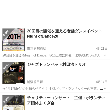
20回目の開催を迎える老舗ダンスイベント
Night ofDance20
市立病院前駅
4月21日
20回目を迎えるNight of Dance、5/16土曜に開催！北谷のMOD’sさんに
て19:00会場,20:00開演！これまでNight of Danceを応援してくださっ
沖縄
中頭郡
市立病院前駅
コンサート/ショー
Dance
ジャズトランペット村田浩トリオ
ている来場者＆アーティストの皆さんと20回目を迎...
浦添前田駅
4月14日
📣4月17日(金)のお知らせてす！ 本格バップトランペッターの重鎮、
村田浩さんの春の沖縄ツアー🎺 ジャズシンガー西平和代さんがオーナ
沖縄
浦添市
浦添前田駅
コンサート/ショー
チャリティーコンサート 主催：ボランティ
ーを務める"JAZZ喫茶EJUイージュ"に登場です。 沖縄の大御所ベーシ
ア団体ふくぎ会
トランペット
スト、真境名陽一...