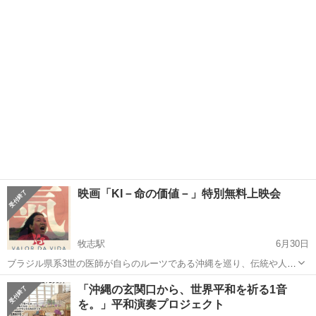
沖縄
沖縄市
てだこ浦西駅
コンサート/ショー
ライブ
映画「KI－命の価値－」特別無料上映会
牧志駅
6月30日
ブラジル県系3世の医師が自らのルーツである沖縄を巡り、伝統や人と
人のつながりから「健康とは何か」や「人生を豊かに生きるとは何
沖縄
那覇市
牧志駅
コンサート/ショー
上映会
「沖縄の玄関口から、世界平和を祈る1音
か」を見つめ直すドキュメンタリー。世界に先駆け沖縄で公開。 入場
を。」平和演奏プロジェクト
無料。直接会場にお越しください。 ...