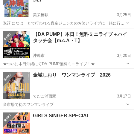
美栄橋駅
3月25日
3/27 になはーとで行われる真空ジェシカのお笑いライブに一緒に行っ
てくれる方を1名募集します。 トンツカタン森本やスリムクラブも出
沖縄
那覇市
美栄橋駅
コンサート/ショー
お笑いライブ
【DA PUMP】本日！無料ミニライブ＋ハイ
演します。 お代は定価の¥5,000でお願いします。 開場 17:30 開演
タッチ会【m.c.A・T】
18:30 ...
沖縄市
3月20日
★ついに本日沖縄にてDA PUMP無料ミニライブ！★ ★
そしてハイタッチ会！ ★ミニライブと第１部ハイタッチ会はm.c.A・T
沖縄
沖縄市
コンサート/ショー
会場
金城しおり ワンマンライブ 2026
も参加！★ 新曲予約やMV視聴もよろしくお願いします！ 既に配
信もスタート...
てだこ浦西駅
3月17日
音市場で初のワンマンライブ
沖縄
沖縄市
てだこ浦西駅
コンサート/ショー
しおり
GIRLS SINGER SPECIAL