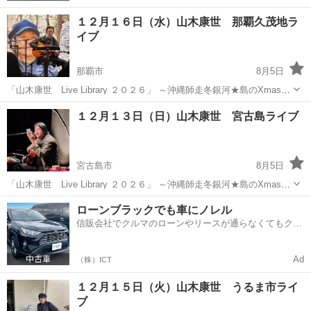
１２月１６日（水）山木康世 那覇久茂地ラ
イブ
那覇市
8月5日
「山木康世 Live Library ２０２６」 ～沖縄師走冬銀河★島のXmas
～ 会場＝Sound M's 沖縄県那覇市久茂地3-29-68 久茂地産業ビル3F
沖縄
那覇市
コンサート/ショー
山木康世
１２月１３日（日）山木康世 宮古島ライブ
TEL 090-1067-8055 開場...
宮古島市
8月5日
「山木康世 Live Library ２０２６」 ～沖縄師走冬銀河★島のXmas
～ 会場＝GOOD LUCK 沖縄県宮古島市平良下里1154-10 2F 開場＝
沖縄
宮古島市
コンサート/ショー
山木康世
ローンブラックでも車にノレル
１８：００ 開演＝１９：００ 前売＝４５００...
信販会社でクルマのローンやリースが通らなくてもクル
マをご利用いただけるサービスがあります！
Ad
（株）ICT
１２月１５日（火）山木康世 うるま市ライ
ブ