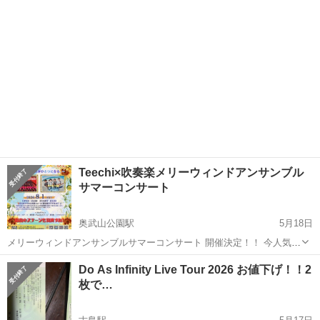
Teechi×吹奏楽メリーウィンドアンサンブル
サマーコンサート
奥武山公園駅
5月18日
メリーウィンドアンサンブルサマーコンサート 開催決定！！ 今人気絶
頂のアーティスト、「Teechi」と 県内のイベント引っ張りだこの吹奏
沖縄
豊見城市
奥武山公園駅
コンサート/ショー
公民館
Do As Infinity Live Tour 2026 お値下げ！！2
楽団「メリーウィンドアンサンブル」が夢の共演！！ Teechi×吹奏楽
枚で…
ジャンルの違う２...