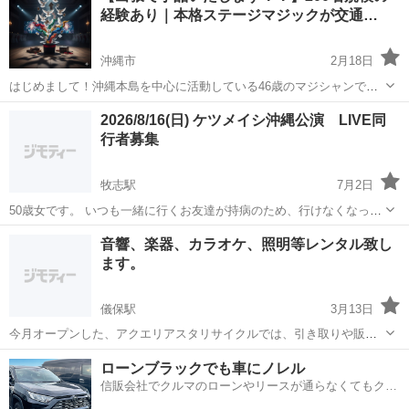
経験あり｜本格ステージマジックが交通…
沖縄市
2月18日
はじめまして！沖縄本島を中心に活動している46歳のマジシャンで
す。 普段は会社員をしながら趣味で手品を磨いていますが、本格的な
沖縄
沖縄市
コンサート/ショー
マジシャン
2026/8/16(日) ケツメイシ沖縄公演 LIVE同
ステージマジックから目の前で見せるテーブルマジックまで幅広く対
行者募集
応しています。 【ここが...
牧志駅
7月2日
50歳女です。 いつも一緒に行くお友達が持病のため、行けなくなった
ため見知らぬ私でよろしければ一緒にLIVEを楽しんでくれる方を募集
沖縄
那覇市
牧志駅
コンサート/ショー
ケツメイシ
音響、楽器、カラオケ、照明等レンタル致し
しております^_^
ます。
儀保駅
3月13日
今月オープンした、アクエリアスタリサイクルでは、引き取りや販売
だけでは無く、イベント用機器のレンタルもスタートした😅 他の業者
沖縄
名護市
儀保駅
コンサート/ショー
音響
ローンブラックでも車にノレル
と比較して下さいね〜 お気軽にお問い合わせ下さい。
信販会社でクルマのローンやリースが通らなくてもクル
マをご利用いただけるサービスがあります！