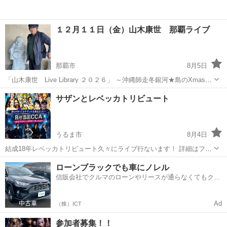
１２月１１日（金）山木康世 那覇ライブ
那覇市
8月5日
「山木康世 Live Library ２０２６」 ～沖縄師走冬銀河★島のXmas
～ 会場＝桜坂劇場ホールB 沖縄県那覇市牧志３-６-１０ TEL 098-
沖縄
那覇市
コンサート/ショー
山木康世
サザンとレベッカトリビュート
860-9555 開場＝１８：３０ 開演＝１９：０...
うるま市
8月4日
結成18年レベッカトリビュート久々にライブ行ないます！ 詳細はフラ
イヤーにて。 ご連絡お待ちしております。
沖縄
うるま市
コンサート/ショー
トリビュート
ローンブラックでも車にノレル
信販会社でクルマのローンやリースが通らなくてもクル
マをご利用いただけるサービスがあります！
Ad
（株）ICT
参加者募集！！