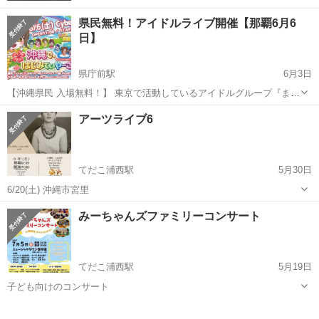
県民無料！アイドルライブ開催【那覇6月6
日】
県庁前駅
6月3日
【沖縄県民 入場無料！】 東京で活動しているアイドルグループ『まぶ
だちゅ！』が、沖縄を盛り上げるために県民無料でライブをします！
沖縄
那覇市
県庁前駅
コンサート/ショー
ライブ
アーツライブ6
下記のチケットダイブから、うちなーんちゅチケット【0円】を選んで
ください ※うちなーんちゅチ...
てだこ浦西駅
5月30日
6/20(土) 沖縄市宮里
沖縄
沖縄市
てだこ浦西駅
コンサート/ショー
みーちゃんズファミリーコンサート
てだこ浦西駅
5月19日
子ども向けのコンサート
沖縄
沖縄市
てだこ浦西駅
コンサート/ショー
子ども