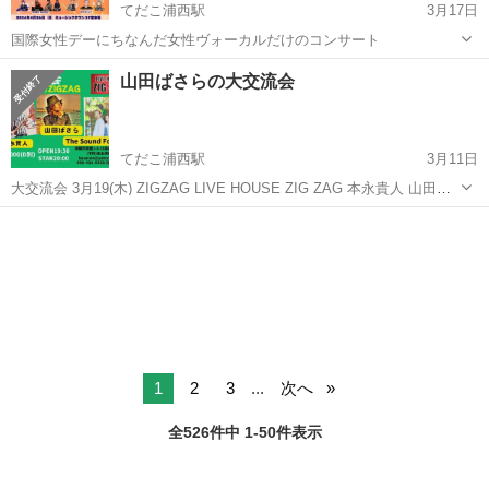
てだこ浦西駅
3月17日
国際女性デーにちなんだ女性ヴォーカルだけのコンサート
沖縄
沖縄市
てだこ浦西駅
コンサート/ショー
山田ばさらの大交流会
てだこ浦西駅
3月11日
大交流会 3月19(木) ZIGZAG LIVE HOUSE ZIG ZAG 本永貴人 山田ば
さら The Sound Forest(音の森)👈ここ ¥2000（D別） OPEN 19:30
沖縄
沖縄市
てだこ浦西駅
コンサート/ショー
LIVE
STAR 20:00...
1
2
3
...
次へ
全526件中 1-50件表示