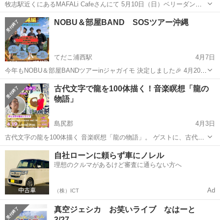
牧志駅近くにあるMAFALi Cafeさんにて 5月10日（日）ベリーダンス
ディナーショーに出演致します。 入場料金1500円 会場18:00 スタート
沖縄
那覇市
牧志駅
コンサート/ショー
ディナーショー
NOBU＆部屋BAND SOSツアー沖縄
1部19:00 〜 2部20:30〜 となっております。 ご予約は...
てだこ浦西駅
4月7日
今年もNOBU＆部屋BANDツアーinジャガイモ 決定しました🎉 4月20日
(月) OPEN17時30分/START18時〜 料金5000円(ワンドリンクOrder別)
沖縄
那覇市
てだこ浦西駅
コンサート/ショー
古代文字で龍を100体描く！音楽瞑想「龍の
スタッフ一同心よりお待ちしております😊
物語」
島尻郡
4月3日
古代文字の龍を100体描く 音楽瞑想「龍の物語」。 ゲストに、古代文
字の矢野真美さんをお迎えします。 私の「声」と真美さんの描く「古
沖縄
島尻郡
コンサート/ショー
真美
自社ローンに頼らず車にノレル
代文字」が響きあい、 100体の龍が現れる 皆さまと分かち合い🐉✍️ 深
理想のクルマがあるけど審査に通らない方へ
い瞑想...
Ad
（株）ICT
真空ジェシカ お笑いライブ なはーと
3/27