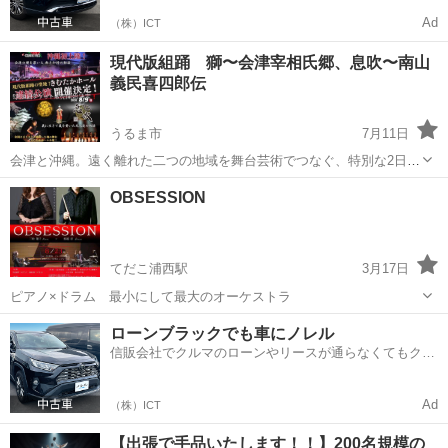
Ad
（株）ICT
現代版組踊 獅〜会津宰相氏郷、息吹〜南山
義民喜四郎伝
うるま市
7月11日
会津と沖縄。遠く離れた二つの地域を舞台芸術でつなぐ、特別な2日
間！ 福島県会津地方で育まれた現代版組踊『獅 Leon～會津宰相氏
沖縄
うるま市
コンサート/ショー
舞台
OBSESSION
郷』と『息吹～南山義民喜四郎伝』が、現代版組踊発祥の地・沖縄県
うるま市きむたかホールで初め...
てだこ浦西駅
3月17日
ピアノ×ドラム 最小にして最大のオーケストラ
沖縄
沖縄市
てだこ浦西駅
コンサート/ショー
ローンブラックでも車にノレル
信販会社でクルマのローンやリースが通らなくてもクル
マをご利用いただけるサービスがあります！
Ad
（株）ICT
【出張で手品いたします！！】200名規模の