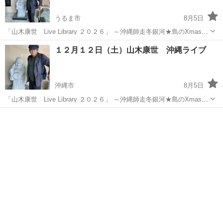
うるま市
8月5日
「山木康世 Live Library ２０２６」 ～沖縄師走冬銀河★島のXmas
～ 会場=ライブスポットEe 沖縄県うるま市みどり町4-20-21
沖縄
うるま市
コンサート/ショー
山木康世
１２月１２日（土）山木康世 沖縄ライブ
TEL080-1789-5155 開場＝１８：００ 開演...
沖縄市
8月5日
「山木康世 Live Library ２０２６」 ～沖縄師走冬銀河★島のXmas
～ 会場＝Crossover Café 614 沖縄県沖縄市中央１-１７-１５ TEL
沖縄
沖縄市
コンサート/ショー
080-4275-6140 開場＝１...