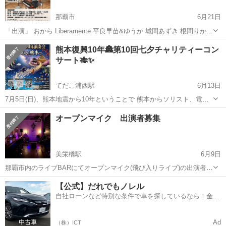
那覇市
6月21日
「出演」 おから Liberamente 平良早苗&ゆうか 城間あずき 根間りか
ふーちゃんプるーじゅ 碧衣Aoi &くらら パルランドサックスカルテッ
沖縄
那覇市
コンサート/ショー
早苗
熊本復興10年🏯第10回七夕チャリティーコン
ト 晴～HARU～ 比嘉あかね 阿波根久美子 ...
サート🎋✨
てだこ浦西駅
6月13日
7月5日(日)、熊本地震から10年ということで 熊本からソリスト、電子
オルガニスト ピアニストをお招きしたコンサートに出演します✨ 熊本
沖縄
うるま市
てだこ浦西駅
コンサート/ショー
オープンマイク 出演者募集
は今も復興作業が続いていて 来年、区画整理をして人が住めるように
チャリティー
整備する地域もあるそう...
美栄橋駅
6月9日
那覇市内のライブBARにてオープンマイク(飛び入りライブ)の出演者を
募集しております！ (※ドラムセットなし) 是非お気軽にご参加下さ
沖縄
那覇市
美栄橋駅
コンサート/ショー
【公式】だれでもノレル
い！ 演奏せず観るだけの方も大歓迎です！ よろしくお願い致します！
自社ローンなど特別な条件で車を探しているなら！金利
オープンマイク
(※最低限の挨拶...
0%で車をご提供、ノレル独自与信システム。
Ad
（株）ICT