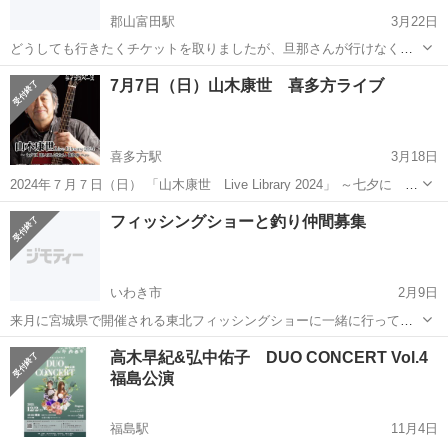
郡山富田駅
3月22日
どうしても行きたくチケットを取りましたが、旦那さんが行けなくな
って（т-т） チケット2枚出品してますが、バラ売り可です！ 1枚のみ
福島
郡山市
郡山富田駅
コンサート/ショー
7月7日（日）山木康世 喜多方ライブ
購入して、私と同行も可能です！ 詳細は下記、URLからお願いします
🙇‍♀️ 『箭内道彦60...
喜多方駅
3月18日
2024年７月７日（日） 「山木康世 Live Library 2024」 ～七夕に 逢
いにいきたい 喜多方へ～ 会場＝FMきたかたライブスペース アクセ
福島
喜多方市
喜多方駅
コンサート/ショー
倶楽部
フィッシングショーと釣り仲間募集
ス＝JR磐越西線喜多方駅から徒歩12分 開場＝１...
いわき市
2月9日
来月に宮城県で開催される東北フィッシングショーに一緒に行ってく
れる方いませんか？ ついでに一緒に釣りをしてくれる仲間も欲しいで
福島
いわき市
コンサート/ショー
ショー
高木早紀&弘中佑子 DUO CONCERT Vol.4
す。 ちなみに釣りはライトゲームをメインにやってて、主にアジング
福島公演
をやります。 アジング以外にもメバ...
福島駅
11月4日