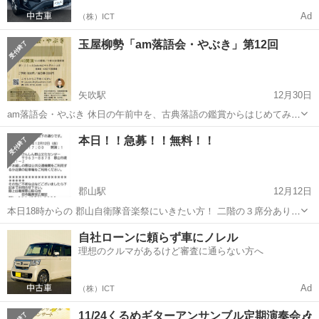
Ad
（株）ICT
玉屋柳勢「am落語会・やぶき」第12回
矢吹駅
12月30日
am落語会・やぶき 休日の午前中を、古典落語の鑑賞からはじめてみま
せんか。 東京・千代田区で毎月開催していた休日ＡＭの落語会「１０
福島
西白河郡
矢吹駅
コンサート/ショー
落語
本日！！急募！！無料！！
１らくご」を矢吹町でも。 噺家・玉屋柳勢（たまやりゅうせい）によ
る落語を...
郡山駅
12月12日
本日18時からの 郡山自衛隊音楽祭にいきたい方！ 二階の３席分ありま
す。 メッセージで座席指定の番号は お知らせします よろしくお願い
福島
郡山市
郡山駅
コンサート/ショー
自衛隊
自社ローンに頼らず車にノレル
いたします
理想のクルマがあるけど審査に通らない方へ
Ad
（株）ICT
11/24くるめギターアンサンブル定期演奏会🎶