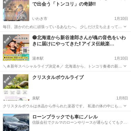
で出会う「トンコリ」の奇跡‼️
いわき市
1月10日
毎日、誰かのために頑張っているあなたへ。 少しだけ立ち止まって、
自分自身の「宇宙」と向き合う時間を過ごしませんか？🕊️ 北海道・樺
福島
いわき市
コンサート/ショー
おひねり
🟡北海道から新谷達郎さんが魂の音色をいわ
太（カラフト）に伝わる伝統楽器『トンコリ』。 その音色は、聴くと
きに届けにやってきた❗️ アイヌ伝統楽…
いうより「浴びる」体験。 福島...
湯本駅
1月10日
＼🎍新年スペシャルライブ決定🎍／ 北海道から、トンコリ奏者の新谷
達郎（あらや たつろう）さんが、いわき湯本にやってきます！ みなさ
福島
いわき市
湯本駅
コンサート/ショー
ライブ
クリスタルボウルライブ
んは「トンコリ」という楽器を知っていますか？ 北海道の先住民族ア
イヌに伝わる、とても珍しい伝統...
泉駅
1月8日
クリスタルボウルは水晶から作られた楽器です。 私達の体の中にもク
リスタルは存在し、クリスタルボウルが奏でる倍音と共鳴を起こし 清
福島
福島市
泉駅
コンサート/ショー
ローンブラックでも車にノレル
らかな音の波の中で深い癒しへと導かれます。
信販会社でクルマのローンやリースが通らなくてもクル
クリスタルボウル
マをご利用いただけるサービスがあります！