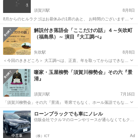
須賀川駅
8月8日
8月からのヒルラクゴはお昼休みの1席のあと、 お時間のございます方
にもう1席お楽しみ頂ける『ヒルラクゴぷらす』に進化します。 1席の
福島
須賀川市
須賀川駅
コンサート/ショー
落語
解説付き落語会「ここだけの話」４～矢吹町
みの方も、2席みっちりお楽しみ頂ける方も、 どちらのお客様も大歓
（福島県）～ 演目『大工調べ』
迎でお待ちして...
矢吹駅
8月8日
＜今回のききどころ＞ 大工調べは、正直、年を取ってからはできない
と思ってますんで、今、聞けるうちに聞いてほしいネタ。 それくら
福島
西白河郡
矢吹駅
コンサート/ショー
落語
噺家・玉屋柳勢「須賀川柳勢会」その六『景
い、体力も神経も消耗するネタ。特に、自分の勉強会以外で通常サゲ
清』
まで掛ける師匠は、今のところ、５...
須賀川駅
7月16日
「須賀川柳勢会」その六『景清』 寄席でもなく、ホール落語でもな
く、地域寄席でもない、噺家自らが主催し運営する勉強会、『柳勢
福島
須賀川市
須賀川駅
コンサート/ショー
川柳
ローンブラックでも車にノレル
会』。 ７月は、『景清』です。このサゲで演リたくて習いました。 と
信販会社でクルマのローンやリースが通らなくてもクル
っておきのサゲ。皆さまお時...
マをご利用いただけるサービスがあります！
Ad
（株）ICT