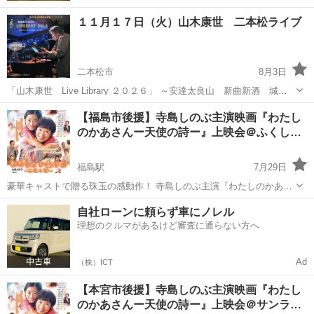
１１月１７日（火）山木康世 二本松ライブ
二本松市
8月3日
「山木康世 Live Library ２０２６」 ～安達太良山 新曲新酒 城下
町～ 会場＝Livespot SOLA 二本松市本町2-201 開場＝１７：００ 開
福島
二本松市
コンサート/ショー
山木康世
【福島市後援】寺島しのぶ主演映画『わたし
演＝１７：３０ 前売＝４５００円 当日＝５...
のかあさんー天使の詩ー』上映会＠ふくし…
福島駅
7月29日
豪華キャストで贈る珠玉の感動作！ 寺島しのぶ主演『わたしのかあさ
んー天使の詩―』 【あらすじ】 障がい者特別支援施設の園長である山
福島
福島市
福島駅
コンサート/ショー
自社ローンに頼らず車にノレル
川高子（常盤貴子）はある日、親友から母親・清子（寺島しのぶ）の
理想のクルマがあるけど審査に通らない方へ
ことを本にしないかと声...
Ad
（株）ICT
【本宮市後援】寺島しのぶ主演映画『わたし
のかあさんー天使の詩ー』上映会＠サンラ…