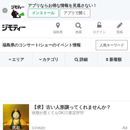
アプリならお得な情報を見逃さない！
インストール
アプリで開く
福島県
検索
ログイン
投稿
福島県のコンサート/ショーのイベント情報
人気キーワード
エリア
カテゴリ
詳細
新着順
【求】古い人形譲ってくれませんか？
状態が悪くてもOK🙆‍♀️査定0円‼️
Ad
COYASH