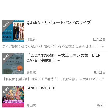
ピアノコンサート
時〜 ★料金一人20...
QUEENトリビュートバンドのライブ
福島市
11月12日
ライブ告知させてください！ 昔のバンド仲間が出演します よろしくお
願いいたします QUEEN Tribute Band QUEER 福島初見参！
福島
福島市
コンサート/ショー
ライブ
「ここだけの話」～大正ロマンの館 LiLi-
Supported by Rock Bar the D...
CAFE（矢吹町）～
矢吹駅
8月11日
【解説付き落語会】 噺家・玉屋柳勢「ここだけの話」 ～大正ロマンの
館・LiLiCAFE 矢吹町～ 自宅で稽古している雰囲気を味わってほしく
福島
西白河郡
矢吹駅
コンサート/ショー
落語
SPACE WORLD
て、2020年からはじめた自主公演「ここだけの話」。 玉屋柳勢が落語
を...
郡山駅
8月9日