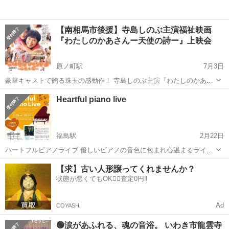
【南相馬市後援】寺島しのぶ主演福祉映画
『わたしのかあさんー天使の詩ー』上映会
原ノ町駅
7月3日
豪華キャストで贈る珠玉の感動作！ 寺島しのぶ主演『わたしのかあさ
んー天使の詩―』 【あらすじ】 障がい者特別支援施設の園長である山
福島
南相馬市
原ノ町駅
コンサート/ショー
障がい者
Heartful piano live
川高子（常盤貴子）はある日、親友から母親・清子（寺島しのぶ）の
ことを本にしないかと声...
福島駅
2月22日
ハートフルピアノライブ 優しいピアノの音色に包まれ心温まるライブ
を お楽しみください。
福島
福島市
福島駅
コンサート/ショー
ライブ
【求】古い人形譲ってくれませんか？
状態が悪くてもOK🙆‍♀️査定0円‼️
Ad
COYASH
🟢涙があふれる、魂の音浴。 いわき市龍雲寺