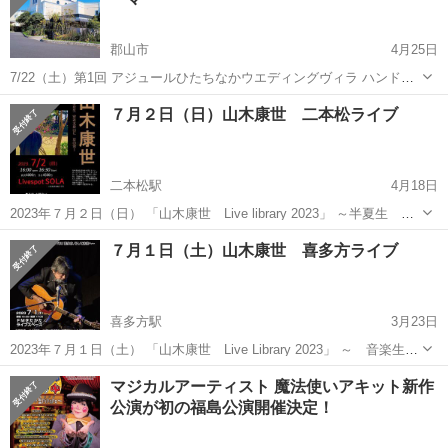
郡山市
4月25日
7/22（土）第1回 アジュールひたちなかウエディングヴィラ ハンドメ
イドマルシェにて同時フラショーが御座います フラダンサー及びパフ
福島
郡山市
コンサート/ショー
フラ
７月２日（日）山木康世 二本松ライブ
ォーマーを募集しております 30分で2000円徴収致します 現在フラ...
二本松駅
4月18日
2023年７月２日（日） 「山木康世 Live library 2023」 ～半夏生 安
達太良山に 夏の雲～ 会場＝Livespot SOLA 二本松市本町2-201 開場
福島
二本松市
二本松駅
コンサート/ショー
山木康世
７月１日（土）山木康世 喜多方ライブ
１６：００ 開演１６：３０ 前売...
喜多方駅
3月23日
2023年７月１日（土） 「山木康世 Live Library 2023」 ～ 音楽生活
50周年 THANK YOU 喜多方、そして未来へ ～ 会場＝FMきたか
福島
喜多方市
喜多方駅
コンサート/ショー
倶楽部
マジカルアーティスト 魔法使いアキット新作
たライブスペース アクセス＝JR磐越西線喜多方駅...
公演が初の福島公演開催決定！