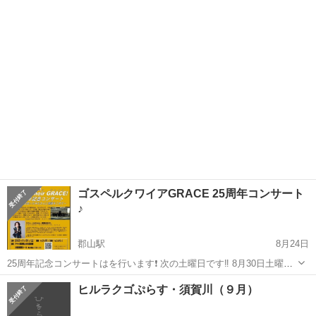
交流して楽しみませんか？
福島
いわき市
いわき駅
コンサート/ショー
ゴスペルクワイアGRACE 25周年コンサート
♪
郡山駅
8月24日
25周年記念コンサートはを行います❗️ 次の土曜日です‼️ 8月30日土曜
日 15時〜 ぜひいらしてください☺️ アサカ理研郡山中央図書館 3F
福島
郡山市
郡山駅
コンサート/ショー
立体駐車場
ヒルラクゴぷらす・須賀川（９月）
です。 入場無料です😆 自由席です。席は予約できません🙇 駐車場に
限りがありま...