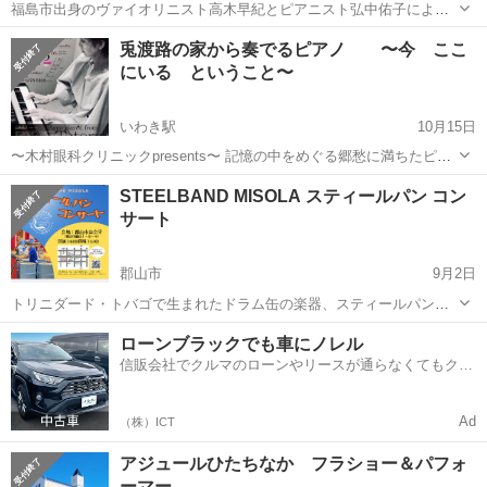
福島市出身のヴァイオリニスト高木早紀とピアニスト弘中佑子による
コンサート。 第4回目となる今回は、ノルウェーの作曲家グリーグの
福島
福島市
福島駅
コンサート/ショー
兎渡路の家から奏でるピアノ 〜今 ここ
ヴァイオリンソナタを中心に、トークを交えながら数々の名曲を披露
にいる ということ〜
ヴァイオリニスト
する。 演奏曲目 グリ...
いわき駅
10月15日
〜木村眼科クリニックpresents〜 記憶の中をめぐる郷愁に満ちたピア
ノの旋律。忘れかけていた優しさと懐かしさか今ここに… ピアノの詩
福島
いわき市
いわき駅
コンサート/ショー
ドイツ
STEELBAND MISOLA スティールパン コン
人・巨勢典子が奏でる音色は、深く、暖かい安らぎの世界へ導き、私
サート
たちの心を優しく解き放...
郡山市
9月2日
トリニダード・トバゴで生まれたドラム缶の楽器、スティールパン。
「天使の雨音」とも例えられるほどのきらめく音色、南国の軽快なリ
福島
郡山市
コンサート/ショー
会場
ローンブラックでも車にノレル
ズム、お子様から大人の方までお楽しみいただける曲で、みなさんに
信販会社でクルマのローンやリースが通らなくてもクル
元気をお届けします。 入場料無料...
マをご利用いただけるサービスがあります！
Ad
（株）ICT
アジュールひたちなか フラショー＆パフォ
ーマー