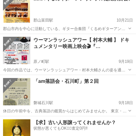
郡山富田駅
10月21日
郡山市内を中心に活動している、ギター合奏団『くるめギターアンサ
ンブル』の定期演奏会を開催します✨ 懐かしい日本古謡や、ジブリメ
福島
郡山市
郡山富田駅
コンサート/ショー
ウーマンラッシュアワー【 村本大輔 】 ドキ
ドレーのほか、 指導者の渡辺隆氏によるオリジナル編曲「コルシカ島
ュメンタリー映画上映会🎬『…
ギターアンサンブル
の１２の歌」を初演。 西田敏行さ...
原ノ町駅
9月19日
今回の作品では、ウーマンラッシュアワー・村本大輔さんの姿を通し
て、 「言葉」「社会」「表現」について深く問いかけます。 スタンダ
福島
南相馬市
原ノ町駅
コンサート/ショー
上映会
「am落語会・石川町」第２回
ップコメディの本場・アメリカで挑戦する村本さんの姿を描きなが
ら、 ...
磐城石川駅
9月18日
休日の午前中を、古典落語の鑑賞からはじめてみませんか。 東京・千
代田区で毎月開催していた休日ＡＭの落語会「１０１らくご」を石川
福島
石川郡
磐城石川駅
コンサート/ショー
落語
【求】古い人形譲ってくれませんか？
町でも。 噺家・玉屋柳勢（たまやりゅうせい）による落語を間近でご
状態が悪くてもOK🙆‍♀️査定0円‼️
覧いただけます...