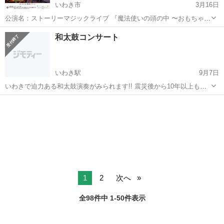
いわき市
3月16日
公演名：ストーリーマジックライブ 『魔法使いの頭の中 〜おもちゃ屋
PiPaPo〜』 脚本・演出・出演：魔法使いアキット 入場料：前売 大人
福島
いわき市
コンサート/ショー
会場
和太鼓コンサート
4,600円・子ども2,600円(全席指定・税込) 当日 大人4,80...
いわき駅
9月7日
いわきで迫力ある和太鼓演奏がみられます!! 震災後から10年以上も大
阪からいわきや東北、全国の被災地に足を運びボランティア活動や支
福島
いわき市
いわき駅
コンサート/ショー
太鼓
援 太鼓の演奏で元気付けたいとコンサートを開いてくださっていま
す。 当時小学生だ...
1
2
次へ
全98件中 1-50件表示