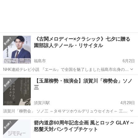
《古関メロディー×クラシック》七夕に贈る
園部諒人テノール・リサイタル
福島市
6月2日
NHK連続テレビ小説 『エール』で全国を魅了しました福島市出身の作
曲家古関裕而先生の名曲とイタリアのカンツォーネやオペラアリアの
福島
福島市
コンサート/ショー
テノール
【玉屋柳勢・独演会】須賀川「柳勢会」ソノ
名曲を、美しいピアノにのせて福島市ゆかりの若きテノールが優雅
三
に、そして情熱的に奏でます。 各曲...
須賀川駅
4月29日
須賀川「柳勢会」 ソノ三 ～タヰマツホウルデリュウセイカイ～ 三回
目はネタ出しせずにお楽しみ♪ チラシの紙切りは・故林家正楽師匠の
福島
須賀川市
須賀川駅
コンサート/ショー
落語
箭内道彦60周年記念企画 風とロック GLAY～
作品。お題は「玉屋柳勢」です。真打昇進のお披露目の際にお客様が
怒髮天対バンライブチケット
リクエストしたものを譲...