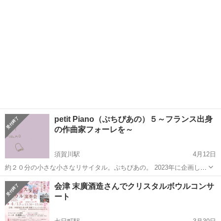
petit Piano（ぷちぴあの）５～フランス出身
の作曲家フォーレを～
須賀川駅
4月12日
約２０分の小さな小さなリサイタル。ぷちぴあの。 2023年に企画し
「普段着で、手間をかけずにシンプルに。」をコンセプトに、５回目
福島
須賀川市
須賀川駅
コンサート/ショー
駐車場
会津 末廣酒造さんでクリスタルボウルコンサ
の開催となります。 今回はフランス出身の作曲家、フォーレの「主題
ート
と変奏」を含む３曲を演奏いた...