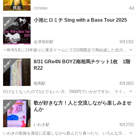
Ad
COYASH
小池ヒロミチ Sing with a Bass Tour 2025
会津若松駅
9月13日
一昨年5月に13年振りに東京ドームにて2日間限定で再結成した吉川晃
司と布袋寅泰の伝説のユニット、COMPLEXのサポートベーシストで
福島
会津若松市
会津若松駅
コンサート/ショー
LIVE
8/31 GRe4N BOYZ南相馬チケット1枚 1階
もお馴染み、吉川晃司のソロLIVEのほとんどにサポートメンバーとし
R22
て同行。その他、渡辺美里、...
相馬駅
8月28日
行けなくなったので1人でもいい方、7000円でいかがですか。 ライブ
開場は南相馬ゆめハット大ホール 開場16時開演17時です。
福島
相馬市
相馬駅
コンサート/ショー
ホール
歌が好きな方！人と交流しながら楽しみませ
んか
いわき駅
8月27日
いわきの歌姫を身近に応援しながら飲んだり食べたり、いろんな方と