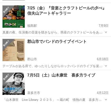
7/25（金）『音楽とクラフトビールの夕べ』
信夫山アートギャラリー
福島駅
7月9日
真夏の夜、生演奏の音楽を聴きながら、県産のクラフトビールをあじ
わってみませんか？ 福島県玉川村は、お米やくだもの、野菜などの農
福島
福島市
福島駅
コンサート/ショー
会場
郡山市でバンドのライブイベント
産物が豊富なだけでなく、かつてはビールの原料となる「ホップ」が
栽培されていました。 その技術を...
郡山市
6月18日
テーブルがある席で、ゆったりしながらロックバンドのライブを楽し
みませんか？ 6月21日に、郡山駅前富士館ビル内にありますM&Jとい
福島
郡山市
コンサート/ショー
ライブイベント
7月5日（土）山木康世 喜多方ライブ
うお店でライブイベントがあります！ 30代〜60代ぐらいの演奏家たち
が、お店を賑やかし、ゆった...
喜多方市
4月12日
「山木康世 Live Library ２０２５」 ～蔵の町 情熱の夏 喜多方
YAMAKINGSONGS～ 会場＝FMきたかたライブスペース 福島県喜多
福島
喜多方市
コンサート/ショー
倶楽部
方市字通船場１９番地 アクセス＝JR磐越西線喜多方駅から徒歩1...