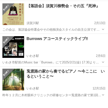
タルを開催いたします🌸 オペラと昭和歌謡の魅惑のコラボ❣️ 第1部で
福島
福島市
福島駅
コンサート/ショー
テノール
【落語会】須賀川柳勢会・その五『死神』
は6カ国言語のオペラアリアと歌曲を🌹 第2部では古関裕而作品と昭和
の日本を彩った...
須賀川駅
2月13日
この会は、落語協会特選会やその他独演会スタイルの自主公演です。
五回目は、柳家喬太郎師匠より直伝の『死神』を申し上げます。 寄席
福島
須賀川市
須賀川駅
コンサート/ショー
Burrows アコースティックライブ‼️
でもなく、ホール落語でもなく、地域寄席でもない、噺家自らが主催
し運営する勉強会。 ...
いわき駅
2月6日
いわき市駅前のMusic bar「Burrows」にて2025/2/21(金) 17:30よりア
コースティックライブを行います！ 詳細⬇️⬇️⬇️ 2/21（金） burrows
福島
いわき市
いわき駅
コンサート/ショー
兎渡路の家から奏でるピアノ 〜今ここに い
ACOUSTIC LIVE open 1...
るということ〜
アコースティックライブ
いわき駅
12月15日
昨年１２月に木村眼科クリニックの研修センター兎渡路の家で第1回目
のコンサートを開催して大好評だった巨勢典子によるピアノコンサー
福島
いわき市
いわき駅
コンサート/ショー
ト。来年２月に第2回目、開催決定。 2025年２月１５日 土曜日 15