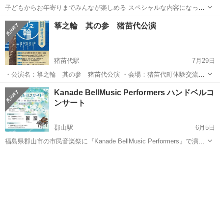
子どもからお年寄りまでみんなが楽しめる スペシャルな内容になって
ます^ - ^ 大人はもちろんお子さんや若い子達にも観てもらいたいな〜
福島
郡山市
郡山駅
コンサート/ショー
劇団四季
箏之輪 其の参 猪苗代公演
皆さんどうぞ、家族やお友達お誘い合わせの上みんなで観に来てねー
（≧∇≦） ・ たくさんの...
猪苗代駅
7月29日
・公演名：箏之輪 其の参 猪苗代公演 ・会場：猪苗代町体験交流館
「学びいなホール」 ・会場住所：〒969-3123 福島県耶麻郡猪苗代町
福島
耶麻郡
猪苗代駅
コンサート/ショー
会場
Kanade BellMusic Performers ハンドベルコ
字鶴田141番地1 ・開催日：２０２４年１１月４日（月・祝）・開場時
ンサート
間：１３：００...
郡山駅
6月5日
福島県郡山市の市民音楽祭に『Kanade BellMusic Performers』で演奏
参加することになりました！ 私（藤田美千子）の出身地である郡山市
福島
郡山市
郡山駅
コンサート/ショー
ハンドベル
でコンサートを開催できること。 地元の皆さまに、イングリッ...