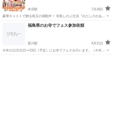
本宮駅
7月29日
豪華キャストで贈る珠玉の感動作！ 寺島しのぶ主演『わたしのかあさ
んー天使の詩―』 【あらすじ】 障がい者特別支援施設の園長である山
福島
本宮市
本宮駅
コンサート/ショー
障がい者
福島県のお寺でフェス参加依頼
川高子（常盤貴子）はある日、親友から母親・清子（寺島しのぶ）の
ことを本にしないかと声...
梁川駅
4月21日
今年の11月21日〜23日（予定）にお寺でフェスを行います。（今年4
回目） 場所等詳しい詳細等は直接ご連絡下さい。 お寺でフェスを行い
福島
伊達市
梁川駅
コンサート/ショー
お寺
ますが、色んなジャンルでも構いません。（ジャズ、マジシャン、ダ
ンス等） お寺で演奏出来る機...