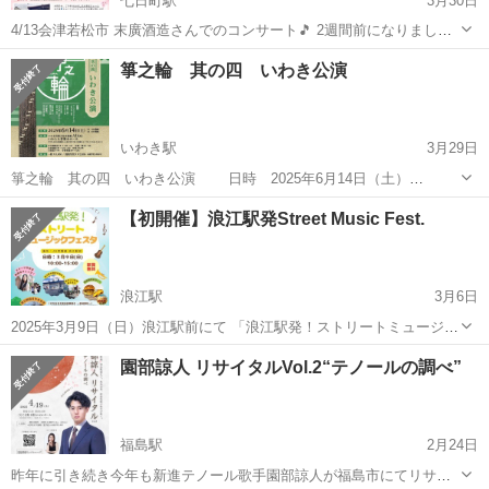
七日町駅
3月30日
4/13会津若松市 末廣酒造さんでのコンサート🎵 2週間前になりました❣️
クリスタルボウルコンサート🎵 水晶でできた楽器です。身体中に響
福島
会津若松市
七日町駅
コンサート/ショー
箏之輪 其の四 いわき公演
き、浄化や癒し、リラックス効果があります。 今朝早くに会津の方か
クリスタルボウル
らお電...
いわき駅
3月29日
箏之輪 其の四 いわき公演 日時 2025年6月14日（土）
14:00（開場：13:30） 会場 いわき芸術文化交流館アリオス いわし
福島
いわき市
いわき駅
コンサート/ショー
会場
【初開催】浪江駅発Street Music Fest.
ん音楽小ホール 料金 全席自由／一般 3,000円 学生（小学生〜高校
生） 2...
浪江駅
3月6日
2025年3月9日（日）浪江駅前にて 「浪江駅発！ストリートミュージッ
クフェスタを開催します 震災前、浪江町では毎年8月に「ストリート
福島
双葉郡
浪江駅
コンサート/ショー
投げ銭
園部諒人 リサイタルVol.2“テノールの調べ”
ミュージックフェスタ」という、町中が音楽であふれる日がありまし
た♫ 浪江駅周辺の家屋解...
福島駅
2月24日
昨年に引き続き今年も新進テノール歌手園部諒人が福島市にてリサイ