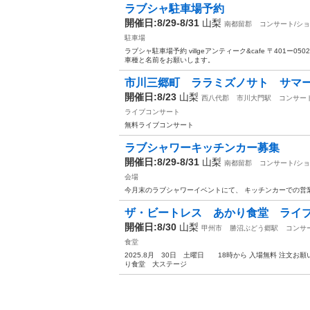
ラブシャ駐車場予約
開催日:8/29-8/31
山梨
南都留郡
コンサート/シ
駐車場
ラブシャ駐車場予約 villgeアンティーク&cafe 〒401ー0
車種と名前をお願いします。
市川三郷町 ララミズノサト サマ
開催日:8/23
山梨
西八代郡
市川大門駅
コンサー
ライブコンサート
無料ライブコンサート
ラブシャワーキッチンカー募集
開催日:8/29-8/31
山梨
南都留郡
コンサート/シ
会場
今月末のラブシャワーイベントにて、 キッチンカーでの営業
ザ・ビートレス あかり食堂 ライブ
開催日:8/30
山梨
甲州市
勝沼ぶどう郷駅
コンサ
食堂
2025.8月 30日 土曜日 18時から 入場無料 注文お
り食堂 大ステージ