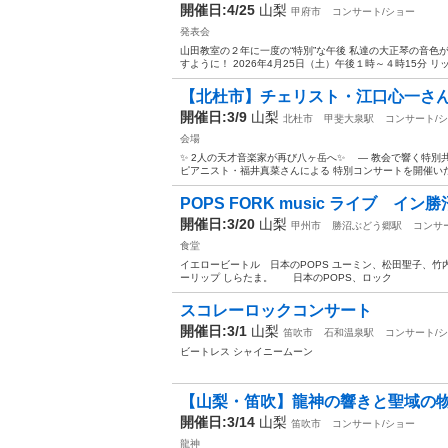
開催日:4/25
山梨
甲府市
コンサート/ショー
発表会
山田教室の２年に一度の“特別”な午後 私達の大正琴の音色
すように！ 2026年4月25日（土）午後１時～４時15分 リ
【北杜市】チェリスト・江口心一さん/
開催日:3/9
山梨
北杜市
甲斐大泉駅
コンサート/
会場
✨ 2人の天才音楽家が再び八ヶ岳へ✨ ― 教会で響く特別
ピアニスト・福井真菜さんによる 特別コンサートを開催いたし
POPS FORK music ライブ 
開催日:3/20
山梨
甲州市
勝沼ぶどう郷駅
コンサ
食堂
イエロービートル 日本のPOPS ユーミン、松田聖子、
ーリップ しらたま。 日本のPOPS、ロック
スコレーロックコンサート
開催日:3/1
山梨
笛吹市
石和温泉駅
コンサート/
ビートレス シャイニームーン
【山梨・笛吹】龍神の響きと聖域の物
開催日:3/14
山梨
笛吹市
コンサート/ショー
龍神