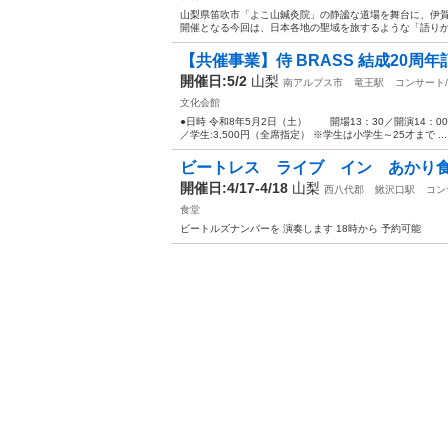
山梨県笛吹市「よこ山鍼灸院」の静謐な道場を舞台に、伊賀
開催となる今回は、日本各地の聖域を旅するような「語りかぐ
【共催事業】侍 BRASS 結成20周
開催日:5/2
山梨
南アルプス市
竜王駅
コンサート
文化会館
●日時 令和8年5月2日（土） 開場13：30／開演14：00
／学生:3,500円（全席指定） ※学生は小学生～25才まで ...
ビートレス ライブ イン あかり
開催日:4/17-4/18
山梨
西八代郡
鰍沢口駅
コン
食堂
ビートルズナンバーを 演奏します 18時から 予約可能