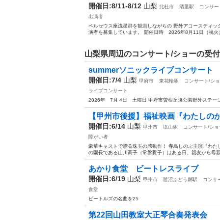
開催日:8/11-8/12
山梨
北杜市
清里駅
コンサー
出演者
ペルセウス座流星群を観測しながらの 野外アコースティックライブイベ
演者を募集しています。 開催日時 2026年8月11日（祝火） 19:
山梨県周辺のコンサート/ショーの受
summerソニックライブコンサート
開催日:7/4
山梨
甲府市
東花輪駅
コンサート/シ
ライブコンサート
2026年 7月 4日 土曜日 甲府市曽根丘陵公園野外ステージ 
【甲州市後援】福祉映画『わたしのか
開催日:6/14
山梨
甲州市
塩山駅
コンサート/ショ
障がい者
豪華キャストで贈る珠玉の感動作！ 寺島しのぶ主演『わた
の園長である山川高子（常盤貴子）はある日、親友から母親
あかり食堂 ビートレスライブ
開催日:6/19
山梨
甲州市
勝沼ぶどう郷駅
コンサ
食堂
ビートルズの名曲を25
第22回山田教室大正琴合奏発表会