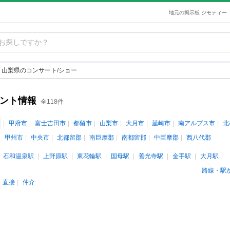
地元の掲示板 ジモティー
山梨県のコンサート/ショー
ベント情報
全118件
甲府市
富士吉田市
都留市
山梨市
大月市
韮崎市
南アルプス市
北
甲州市
中央市
北都留郡
南巨摩郡
南都留郡
中巨摩郡
西八代郡
石和温泉駅
上野原駅
東花輪駅
国母駅
善光寺駅
金手駅
大月駅
路線・駅
直接
仲介