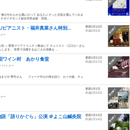
が 春のやわらかな風にのって あなたにそっと元気を運んでくれま
ッチダイヤモンド総合市民会館 芸術...
更新3月10日
ピアニスト・福井真菜さん特別...
受付終了
作成3月2日
ショー
共演 ― 聖母マリアトリニティ教会にて チェリスト・江口心一さん
ます。 世界で活躍するお二人の演奏を ...
更新3月21日
イン勝沼ワイン村 あかり食堂
受付終了
作成2月27日
ート/ショー
竹内まりや 野竹さん フォーク中心の弾き語り かぐや姫、チュ
更新3月2日
受付終了
作成2月23日
ショー
更新3月15日
語「語りかぐら」公演 ＠よこ山鍼灸院
受付終了
作成2月14日