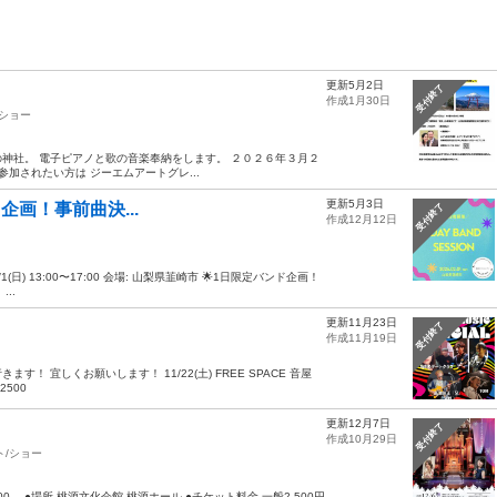
更新5月2日
受付終了
作成1月30日
/ショー
神社。 電子ピアノと歌の音楽奉納をします。 ２０２６年３月２
加されたい方は ジーエムアートグレ...
更新5月3日
ンド企画！事前曲決...
受付終了
作成12月12日
2/1(日) 13:00〜17:00 会場: 山梨県韮崎市 🌟1日限定バンド企画！
..
更新11月23日
受付終了
作成11月19日
 宜しくお願いします！ 11/22(土) FREE SPACE 音屋
2500
更新12月7日
受付終了
作成10月29日
ト/ショー
0 ●場所 桃源文化会館 桃源ホール ●チケット料金 一般2,500円