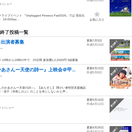
作成6月13日
ト/ショー
ント 『Unplugged Perseus Fair2026』では 現在出
00Star...
お気に入り
付終了投稿一覧
更新7月5日
 出演者募集
受付終了
作成5月23日
ョー
10時から16時の中で 25分間 参加費1人2000円 5組募集
更新6月15日
あさんー天使の詩ー』上映会＠甲...
受付終了
作成5月8日
ー
しのかあさんー天使の詩―』 【あらすじ】 障がい者特別支援施設
・清子（寺島しのぶ）のことを本にしないかと声...
更新5月16日
受付終了
作成4月12日
ート/ショー
更新4月26日
受付終了
作成3月31日