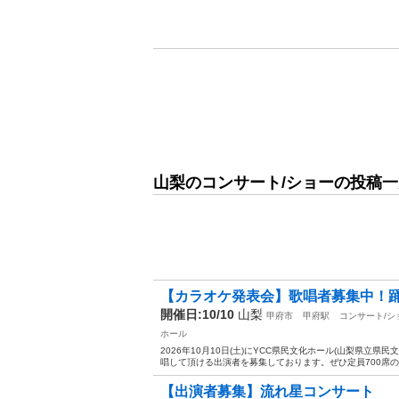
山梨のコンサート/ショーの投稿一
【カラオケ発表会】歌唱者募集中！踊り
開催日:10/10
山梨
甲府市
甲府駅
コンサート/シ
ホール
2026年10月10日(土)にYCC県民文化ホール(山梨県立
唱して頂ける出演者を募集しております。ぜひ定員700席の
【出演者募集】流れ星コンサート