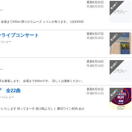
更新8月31日
受付終了
作成8月20日
ョー
502 会場まで350m 帰りがスムーズ トイレが有ります。 1台¥2500
更新9月27日
ーライブコンサート
受付終了
作成8月19日
ト/ショー
更新8月24日
受付終了
作成8月14日
ョー
を募集します。 会場まで400mです。 詳しくは連絡ください。
更新8月31日
 全22曲
受付終了
作成8月11日
ート/ショー
願いいたします 待ってまーす 投げ銭よろしく 勝沼ワイン村内 あか