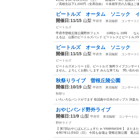
／高校生以下1,200円（全席自由） ※未就学児の入場はご遠慮
ビートルズ オータム ソニック 
開催日:11/15
山梨
甲府市
東花輪駅
コンサート/
ビートルズ
甲府市曽根丘陵公園野外フェス 10時から 16時 なん
えるは、山梨のビートルズバンド ビートレスとビートルズNO
ビートルズ オータム ソニック
開催日:11/15
山梨
甲府市
東花輪駅
コンサート/
ビートルズ
ビートルズオンリー 1日、ビートルズ 無料ライブコンサー
ません。よろしくお願いします みんな来てね 問い合わせは ddpp
秋祭りライブ 曽根丘陵公園
開催日:10/19
山梨
甲府市
東花輪駅
コンサート/
秋祭り
いろいろなバンドがでます 歌謡曲や日本のポップス 洋楽カ
おやじバンド野外ライブ
開催日:11/9
山梨
甲府市
東花輪駅
コンサート/シ
野外ライブ
【 第7回おやじばんどふぇすた in YAMANASHI 】 
令和7年11月9日（日） 今回も会場は 曽根丘陵公園 風土記