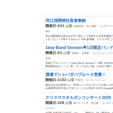
河口浅間神社音楽奉納
開催日:3/21
山梨
北都留郡
河口湖駅
コンサート
神社
河口浅間神社は富士山の守り神として信仰される世界遺産の
１日（土）１４時３０分から１５時 参加費 ２０００円 ご参
1day Band Session🌟1日限定バ
開催日:2/1
山梨
韮崎市
韮崎駅
コンサート/ショー
会場
音結びプロジェクト 〜1day Band Session〜 日時: 2026/
事前曲決めセッション🌟 「やってみたい曲」を自分で選び、.
酒場でシャバダバブルース営業！
開催日:11/22
山梨
甲府市
コンサート/ショー
東京のはずれ町田から、甲府にインチなブルースを歌いに行きます！
(山梨県甲府市中央２丁目１１−１３) START 19:00 charge¥
クリスマスオルガンコンサート2025
開催日:12/6
山梨
南アルプス市
竜王駅
コンサー
オルガン
●日時 令和7年12月6日 （土） 開場14：30／開演15：0