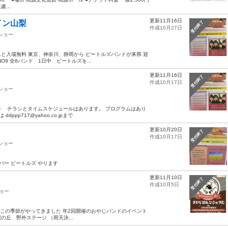
...
更新11月16日
イン山梨
受付終了
作成10月27日
ショー
と入場無料 東京、神奈川、静岡から ビートルズバンドが来県 迎
9 全8バンド 1日中 ビートルズを...
更新11月16日
受付終了
作成10月17日
ショー
ト チラシとタイムスケジュールはあります。 プログラムはあり
p717@yahoo.co.jpまで
更新10月20日
受付終了
作成10月17日
ショー
バー ビートルズ やります
更新11月10日
受付終了
作成10月5日
ョー
またまたこの季節がやってきました 年2回開催のおやじバンドのイベント
の丘 野外ステージ （雨天決...