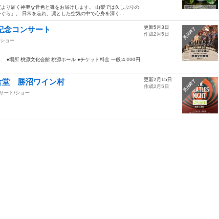
より届く神聖な音色と舞をお届けします。 山梨では久しぶりの
ら」。 日常を忘れ、凛とした空気の中で心身を深く...
更新5月3日
年記念コンサート
受付終了
作成2月5日
/ショー
 ●場所 桃源文化会館 桃源ホール ●チケット料金 一般:4,000円
更新2月15日
食堂 勝沼ワイン村
受付終了
作成2月5日
サート/ショー