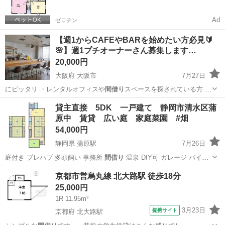
Ad
ゼロチン
【週1からCAFEやBARを始めたい方必見🔰
🌸】週1プチオーナーさん募集します…
20,000円
大阪府 大阪市
7月27日
にピッタリ ・レンタルオフィスや
間借り
スペースを探されている方 ・
月4回程…
大阪
大阪市
レンタルオフィス
BAR
貸主直接 5DK 一戸建て 静岡市清水区蒲
原中 賃貸 広い庭 家庭菜園 #畑
54,000円
静岡県 蒲原駅
7月26日
庭付き プレハブ 多頭飼い 事務所
間借り
温泉 DIY可 ガレージ バイク
駐…
静岡
静岡市
蒲原駅
一戸建て
家庭菜園
京都市営烏丸線 北大路駅 徒歩18分
25,000円
1R 11.95m²
3月23日
提携サイト
京都府 北大路駅