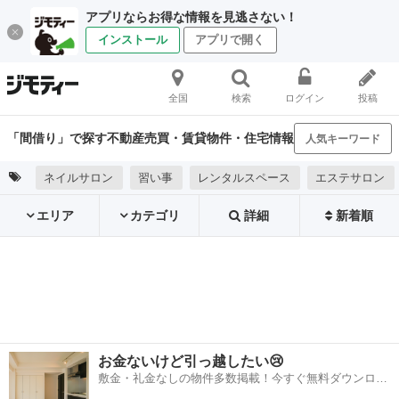
アプリならお得な情報を見逃さない！
インストール
アプリで開く
全国
検索
ログイン
投稿
「間借り」で探す不動産売買・賃貸物件・住宅情報
人気キーワード
ネイルサロン
習い事
レンタルスペース
エステサロン
エリア
カテゴリ
詳細
新着順
お金ないけど引っ越したい😢
敷金・礼金なしの物件多数掲載！今すぐ無料ダウンロー
ド✨