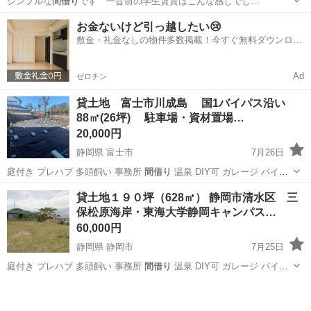
シンプルな
間借り
です 一昔前の学生賃貸はこんな感じでし…
京都
京都市
北大路駅
アパート
お金ないけど引っ越したい😢
敷金・礼金なしの物件多数掲載！今すぐ無料ダウンロー
ド✨
Ad
ゼロチン
貸土地 富士市川成島 国1バイパス沿い
88㎡(26坪) 駐車場・資材置場…
20,000円
静岡県 富士市
7月26日
庭付き プレハブ 多頭飼い 事務所
間借り
温泉 DIY可 ガレージ バイク
駐…
静岡
富士市
土地販売/土地売買
物件
貸土地１９０坪（628㎡） 静岡市清水区 三
保松原海岸・東海大学静岡キャンパス…
60,000円
静岡県 静岡市
7月25日
庭付き プレハブ 多頭飼い 事務所
間借り
温泉 DIY可 ガレージ バイク
駐…
静岡
静岡市
土地販売/土地売買
資材