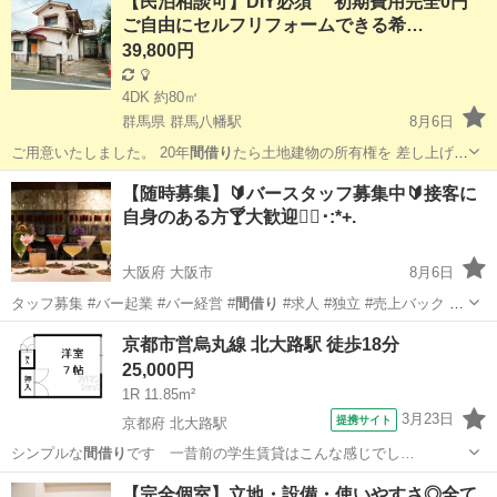
【民泊相談可】DIY必須 初期費用完全0円
ご自由にセルフリフォームできる希…
39,800円
4DK 約80㎡
群馬県 群馬八幡駅
8月6日
ご用意いたしました。 20年
間借り
たら土地建物の所有権を 差し上げま
す…
群馬
高崎市
群馬八幡駅
一戸建て
物件
【随時募集】🔰バースタッフ募集中🔰接客に
自身のある方🍸大歓迎🙋‍♀️･:*+.
大阪府 大阪市
8月6日
タッフ募集 #バー起業 #バー経営 #
間借り
#求人 #独立 #売上バック #
売上…
大阪
大阪市
レンタルオフィス
曜日
京都市営烏丸線 北大路駅 徒歩18分
25,000円
1R 11.85m²
3月23日
提携サイト
京都府 北大路駅
シンプルな
間借り
です 一昔前の学生賃貸はこんな感じでし…
京都
京都市
北大路駅
アパート
【完全個室】立地・設備・使いやすさ◎全て