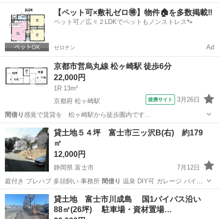
駐…
静岡
富士市
その他
物件
【ペット可×敷礼ゼロ🉐】物件🏠を多数掲載‼️
ペット可／広々２LDKでペットもノンストレス🐾
Ad
ゼロチン
京都市営烏丸線 松ヶ崎駅 徒歩6分
22,000円
1R 13m²
3月26日
提携サイト
京都府 松ヶ崎駅
間借り
感覚で賃貸を 松ヶ崎駅から徒歩圏内です…
京都
京都市
松ヶ崎駅
アパート
貸土地５４坪 富士市三ッ沢B(右) 約179
㎡
12,000円
静岡県 富士市
7月12日
庭付き プレハブ 多頭飼い 事務所
間借り
温泉 DIY可 ガレージ バイク
駐…
静岡
富士市
その他
物件
貸土地 富士市川成島 国1バイパス沿い
88㎡(26坪) 駐車場・資材置場…