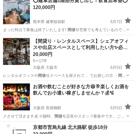
⭕️建軍店舗1階部分貸し出し！飲食店希望⭕️
このたび、 ゴーストキッチンとして出店したい方を募集します🍱🚚 💬
120,000円
「い...
熊本県 健軍校前駅
6月7日
まった時点で募集は終了いたします!
間借り
営業でも考えているので
週に3日だけ営…
熊本
熊本市
健軍校前駅
レンタルオフィス
テナント
【間貸り・レンタルスペース】シェアオフィ
スや出店スペースとして利用したい方✨必…
20,000円
5〜17坪
大阪府 大阪市
6月5日
レンタルオフィスや
間借り
スペースを探されて… でお探しの方 ・
間借
り
される場合はご自身…
大阪
大阪市
レンタルオフィス
徒歩
お酒や飲むことが好きな方😆🥂楽しくお酒を
飲んでお小遣い稼ぎしませんか？💰🫧
大阪府 長堀橋駅
6月5日
クさせて頂きます💰 ※随時、
間借り
店長やスタッフ募集中です。ご自
身が接客…
大阪
大阪市
長堀橋駅
レンタルオフィス
貸切
京都市営烏丸線 北大路駅 徒歩18分