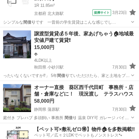
1R 11.85m²
3月23日
提携サイト
京都府 北大路駅
シンプルな
間借り
です 一昔前の学生賃貸はこんな感じでし…
京都
京都市
北大路駅
アパート
譲渡型賃貸💰５年後、家あげちゃう🏠地域最
安値戸建て賃貸❗️
15,000円
4LDK以上
秋田県 小砂川駅
7月30日
ったいなくないですか⁉️」 5年
間借り
ていただけたら、家と土地をプレ
ゼント‼…
秋田
にかほ市
小砂川駅
一戸建て
物件
オーナー直接 葵区西千代田町 事務所・店
舗・倉庫などに！ 現況渡し テラスハウス
58,000円
静岡県 蒲原駅
7月30日
庭付き プレハブ 多頭飼い 事務所
間借り
温泉 DIY可 ガレージ バイク
駐…
静岡
静岡市
蒲原駅
一戸建て
初期
【ペット可×敷礼ゼロ🉐】物件🏠を多数掲載‼️
ペット可／広々２LDKでペットもノンストレス🐾