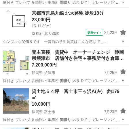
庭付き プレハブ 多頭飼い 事務所
間借り
温泉 DIY可 ガレージ バイク
駐…
静岡
伊豆の国市
土地販売/土地売買
物件
京都市営烏丸線 北大路駅 徒歩18分
23,000円
1R 11.85m²
3月23日
提携サイト
京都府 北大路駅
シンプルな
間借り
です 一昔前の学生賃貸はこんな感じでし…
京都
京都市
北大路駅
アパート
売主直接 賃貸中 オーナーチェンジ 静岡
県焼津市 店舗付き住宅＋事務所付き倉庫…
7,200,000円
静岡県 焼津市
7月25日
庭付き プレハブ 多頭飼い 事務所
間借り
温泉 DIY可 ガレージ バイク
駐…
静岡
焼津市
中古（マンション/一戸建て）
事務所
貸土地５４坪 富士市三ッ沢A(左) 約179
㎡
10,000円
静岡県 富士市
7月23日
庭付き プレハブ 多頭飼い 事務所
間借り
温泉 DIY可 ガレージ バイク
駐…
静岡
富士市
土地販売/土地売買
資材