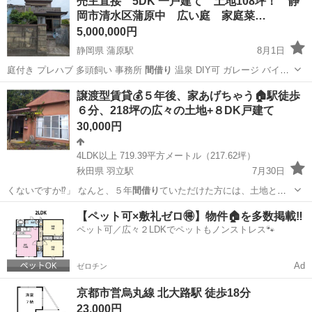
売主直接 5DK 一戸建て 土地108坪！ 静
岡市清水区蒲原中 広い庭 家庭菜…
5,000,000円
静岡県 蒲原駅
8月1日
庭付き プレハブ 多頭飼い 事務所
間借り
温泉 DIY可 ガレージ バイク
駐…
静岡
静岡市
蒲原駅
中古（マンション/一戸建て）
譲渡型賃貸💰５年後、家あげちゃう🏠駅徒歩
６分、218坪の広々の土地+８DK戸建て
家庭菜園
30,000円
4LDK以上 719.39平方メートル（217.62坪）
秋田県 羽立駅
7月30日
くないですか⁉️」 なんと、５年
間借り
ていただけた方には、土地と建
物をそのま…
秋田
男鹿市
羽立駅
一戸建て
徒歩
【ペット可×敷礼ゼロ🉐】物件🏠を多数掲載‼️
ペット可／広々２LDKでペットもノンストレス🐾
Ad
ゼロチン
京都市営烏丸線 北大路駅 徒歩18分
23,000円