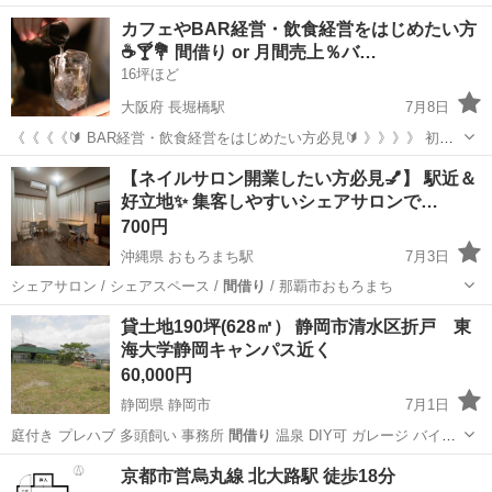
方 ・イベント…
大阪
大阪市
レンタルオフィス
徒歩
カフェやBAR経営・飲食経営をはじめたい方
☕️🍸💐 間借り or 月間売上％バ…
16坪ほど
大阪府 長堀橋駅
7月8日
《《《《🔰 BAR経営・飲食経営をはじめたい方必見🔰 》》》》 初心
者・経験者問わず 「これから飲食業をはじめたい」 「低リスクで営業
大阪
大阪市
長堀橋駅
賃貸（マンション/一戸建て）
【ネイルサロン開業したい方必見💅】 駅近＆
場所を探したい」 「人と関わるのが好き」「お酒や飲食業が好き」
好立地✨ 集客しやすいシェアサロンで…
初期
「初期費用...
700円
沖縄県 おもろまち駅
7月3日
シェアサロン / シェアスペース /
間借り
/ 那覇市おもろまち
沖縄
那覇市
おもろまち駅
レンタルオフィス
サロン
貸土地190坪(628㎡） 静岡市清水区折戸 東
海大学静岡キャンパス近く
60,000円
静岡県 静岡市
7月1日
庭付き プレハブ 多頭飼い 事務所
間借り
温泉 DIY可 ガレージ バイク
駐…
静岡
静岡市
レンタルオフィス
物件
京都市営烏丸線 北大路駅 徒歩18分