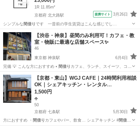
23,000円
1R 11.85m²
3月26日
提携サイト
京都府 北大路駅
シンプルな
間借り
です 一昔前の学生賃貸はこんな感じでし…
京都
京都市
北大路駅
アパート
【渋谷・神泉】昼間のみ利用可！カフェ・教
室・物販に最適な店舗スペース✨
46
東京都 神泉駅
6月4日
完備 💡 こんな方におすすめ •
間借り
カフェ、ランチ、スイーツ、コー
ヒースタ…
東京
渋谷区
神泉駅
レンタルオフィス
BAR
【京都・東山】WGJ CAFE｜24時間利用相談
OK｜シェアキッチン・レンタル…
1,500円
50
京都府 七条駅
5月30日
方におすすめ ・
間借り
カフェやバー、飲食… シェアキッチン #
間借り
カフェ #京都カフ…
京都
京都市
七条駅
レンタルオフィス
シェア