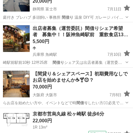
20,000円
静岡県 富士市
7月11日
庭付き プレハブ 多頭飼い 事務所
間借り
温泉 DIY可 ガレージ バイク
駐…
静岡
富士市
その他
資材
出店者募集（運営委託）間借りシェア希望
者 募集中！！阪神魚崎駅前 重飲食店13…
5,500円
兵庫県 魚崎駅
7月10日
崎駅前駅前10秒 12坪25席
間借り
シェア又は出店者募集（運営委
託） 用…
兵庫
神戸市
魚崎駅
レンタルオフィス
シェア
【間貸り＆シェアスペース】初期費用なしで
お店を始めませんか☕️🍸😊？
70,000円
大阪府 大阪市
7月8日
らお店を始めたい方や、イベントなどで時
間借り
したい方🙋‍♀️必見です
🌸 初期…
大阪
大阪市
レンタルオフィス
初期
京都市営烏丸線 松ヶ崎駅 徒歩6分
22,000円
1R 13m²