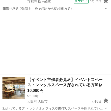
3月26日
提携サイト
京都府 松ヶ崎駅
間借り
感覚で賃貸を 松ヶ崎駅から徒歩圏内です…
京都
京都市
松ヶ崎駅
アパート
【イベント主催者必見🎉】イベントスペー
ス・レンタルスペース探されている方🌸🙋‍…
10,000円
5〜10坪
大阪府 大阪市
7月8日
動されている方 ・レンタルオフィスや
間借り
スペースを探されている