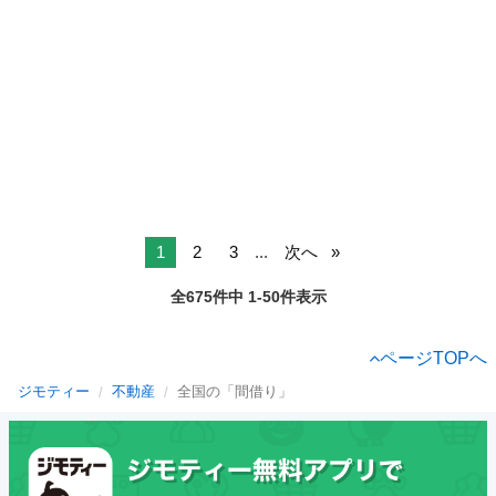
1
2
3
...
次へ
全675件中 1-50件表示
ページTOPへ
ジモティー
不動産
全国の「間借り」