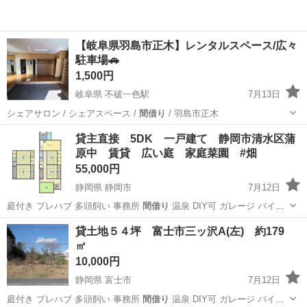
【岐阜県羽島市正木】レンタルスペース/広々
駐車場🚗
1,500円
岐阜県 不破一色駅
7月13日
シェアサロン / シェアスペース /
間借り
/ 羽島市正木
岐阜
羽島市
不破一色駅
レンタルオフィス
貸主直接 5DK 一戸建て 静岡市清水区蒲
原中 賃貸 広い庭 家庭菜園 #畑
キッチンカー
55,000円
静岡県 静岡市
7月12日
庭付き プレハブ 多頭飼い 事務所
間借り
温泉 DIY可 ガレージ バイク
駐…
静岡
静岡市
一戸建て
家庭菜園
貸土地５４坪 富士市三ッ沢A(左) 約179
㎡
10,000円
静岡県 富士市
7月12日
庭付き プレハブ 多頭飼い 事務所
間借り
温泉 DIY可 ガレージ バイク