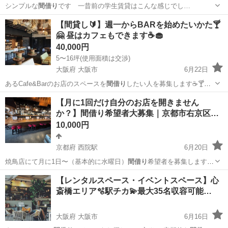
シンプルな
間借り
です 一昔前の学生賃貸はこんな感じでし…
京都
京都市
北大路駅
アパート
【間貸し🔰】週一からBARを始めたいかた🍸
🤗 昼はカフェもできます☕️🧁
40,000円
5〜16坪(使用面積は交渉)
大阪府 大阪市
6月22日
あるCafe&Barのお店のスペースを
間借り
したい人を募集します☕️🍸✨
ま…
大阪
大阪市
シェアハウス
曜日
【月に1回だけ自分のお店を開きません
か？】間借り希望者大募集｜京都市右京区西
院
10,000円
京都府 西院駅
6月20日
焼鳥店にて月に1日〜（基本的に水曜日）
間借り
希望者を募集します。
店舗地図↓…
京都
京都市
西院駅
その他
飲食店
【レンタルスペース・イベントスペース】心
斎橋エリア🫧駅チカ💫最大35名収容可能…
大阪府 大阪市
6月16日