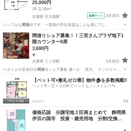
25,000円
1R 11.95m²
3月26日
提携サイト
京都府 北大路駅
シンプルな
間借り
です 一昔前の学生賃貸はこんな感じでし…
京都
京都市
北大路駅
アパート
間借りシェア募集！！三宮さんプラザ地下1
階カウンター8席
3,690円
兵庫県 三ノ宮駅
6月30日
ータイムや定休日を
間借り
シェア募集 週一か… 受付。 マンスリー
間
借り
シェア希望の方は格…
兵庫
神戸市
三ノ宮駅
レンタルオフィス
シェア
【ペット可×敷礼ゼロ🉐】物件🏠を多数掲載‼️
ペット可／広々２LDKでペットもノンストレス🐾
Ad
ゼロチン
価格応談 分譲宅地２区画まとめて 静岡県
伊豆の国市 投資・建売用地 分割/交換…