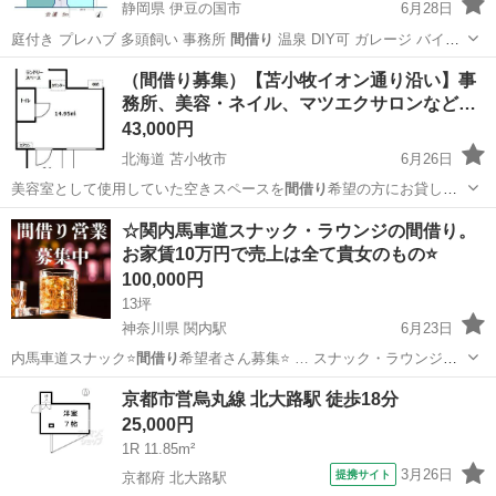
静岡県 伊豆の国市
6月28日
庭付き プレハブ 多頭飼い 事務所
間借り
温泉 DIY可 ガレージ バイク
駐…
静岡
伊豆の国市
土地販売/土地売買
物件
（間借り募集）【苫小牧イオン通り沿い】事
務所、美容・ネイル、マツエクサロンなど…
43,000円
北海道 苫小牧市
6月26日
美容室として使用していた空きスペースを
間借り
希望の方にお貸しし
ます。 大通りに面…
北海道
苫小牧市
レンタルオフィス
☆関内馬車道スナック・ラウンジの間借り。
お家賃10万円で売上は全て貴女のもの⭐
100,000円
13坪
神奈川県 関内駅
6月23日
内馬車道スナック⭐
間借り
希望者さん募集⭐ … スナック・ラウンジ
間
借り
希望者さん募集中 …
神奈川
横浜市
関内駅
その他
風営法
京都市営烏丸線 北大路駅 徒歩18分
25,000円
1R 11.85m²
3月26日
提携サイト
京都府 北大路駅