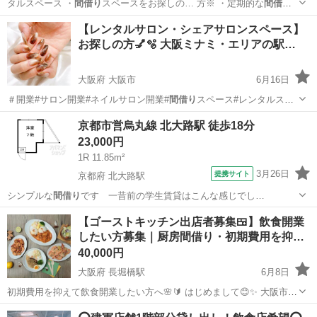
タルスペース ・
間借り
スペースをお探しの… 方※ ・定期的な
間借り
営業 ・ポップア… 開業#カフェ開業#
間借り
スペース#レンタル…
大阪
大阪市
レンタルオフィス
エリア
【レンタルサロン・シェアサロンスペース】
お探しの方💅🫧 大阪ミナミ・エリアの駅…
大阪府 大阪市
6月16日
＃開業#サロン開業#ネイルサロン開業#
間借り
スペース#レンタルスペ
ース ＃シェアサ…
大阪
大阪市
レンタルオフィス
京都市営烏丸線 北大路駅 徒歩18分
23,000円
1R 11.85m²
3月26日
提携サイト
京都府 北大路駅
シンプルな
間借り
です 一昔前の学生賃貸はこんな感じでし…
京都
京都市
北大路駅
アパート
【ゴーストキッチン出店者募集🍱】飲食開業
したい方募集｜厨房間借り・初期費用を抑…
40,000円
大阪府 長堀橋駅
6月8日
初期費用を抑えて飲食開業したい方へ🌸🔰 はじめまして😊✨ 大阪市内
のミナミエリアの路面の飲食店（カフェ＆バー）を運営しています☕️
大阪
大阪市
長堀橋駅
レンタルオフィス
初期