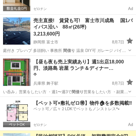
Ad
ゼロチン
売主直接! 賃貸も可! 富士市川成島 国1バ
イパス沿い 88㎡(26坪)
3,213,600円
静岡県 富士市
8月7日
庭付き プレハブ 多頭飼い 事務所
間借り
温泉 DIY可 ガレージ バイク
駐…
静岡
富士市
土地販売/土地売買
初期
【昼も夜も売上実績あり】週1出店18,000
円、淡路島 岩屋 ランチ＆ディナー…
兵庫県 舞子駅
8月7日
い呑み」営業をしたい方 ・週1〜週3で
間借り
営業をしたい方 ・副業で
飲食を始めたい…
兵庫
淡路市
舞子駅
レンタルオフィス
曜日
【ペット可×敷礼ゼロ🉐】物件🏠を多数掲載‼️
ペット可／広々２LDKでペットもノンストレス🐾
Ad
ゼロチン