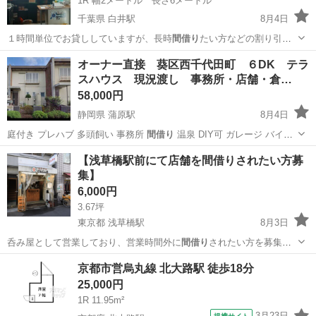
1R 幅2メートル 長さ6メートル
千葉県 白井駅
8月4日
１時間単位でお貸ししていますが、長時
間借り
たい方などの割り引き
もやっておりますの…
千葉
白井市
白井駅
その他
ガレージ
オーナー直接 葵区西千代田町 ６DK テラ
スハウス 現況渡し 事務所・店舗・倉…
58,000円
静岡県 蒲原駅
8月4日
庭付き プレハブ 多頭飼い 事務所
間借り
温泉 DIY可 ガレージ バイク
駐…
静岡
静岡市
蒲原駅
レンタルオフィス
初期
【浅草橋駅前にて店舗を間借りされたい方募
集】
6,000円
3.67坪
東京都 浅草橋駅
8月3日
呑み屋として営業しており、営業時間外に
間借り
されたい方を募集中
テイクアウト、お…
東京
台東区
浅草橋駅
レンタルオフィス
徒歩
京都市営烏丸線 北大路駅 徒歩18分
25,000円
1R 11.95m²
3月23日