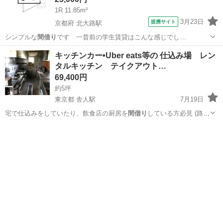
1R 11.85m²
3月23日
提携サイト
京都府 北大路駅
シンプルな
間借り
です 一昔前の学生賃貸はこんな感じでし…
京都
京都市
北大路駅
アパート
キッチンカー•Uber eats等の 仕込み場 レン
タルキッチン テイクアウト…
69,400円
約5坪
東京都 舎人駅
7月19日
宅で仕込みをしていたり、飲食店の厨房を
間借り
している方必見 (路面
店なのでテイクア…
東京
足立区
舎人駅
レンタルオフィス