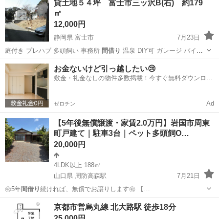
貸土地５４坪 富士市三ッ沢B(右) 約179
㎡
12,000円
静岡県 富士市
7月23日
庭付き プレハブ 多頭飼い 事務所
間借り
温泉 DIY可 ガレージ バイク
駐…
静岡
富士市
土地販売/土地売買
資材
お金ないけど引っ越したい😢
敷金・礼金なしの物件多数掲載！今すぐ無料ダウンロー
ド✨
Ad
ゼロチン
【5年後無償譲渡・家賃2.0万円】岩国市周東
町戸建て｜駐車3台｜ペット多頭飼O…
20,000円
4LDK以上 188㎡
山口県 周防高森駅
7月21日
㊗️5年
間借り
続ければ、無償でお譲りします㊗️ 【…
山口
岩国市
周防高森駅
一戸建て
物件
京都市営烏丸線 北大路駅 徒歩18分
25,000円