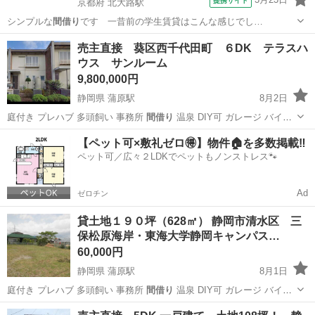
提携サイト
京都府 北大路駅
シンプルな
間借り
です 一昔前の学生賃貸はこんな感じでし…
京都
京都市
北大路駅
アパート
売主直接 葵区西千代田町 ６DK テラスハ
ウス サンルーム
9,800,000円
静岡県 蒲原駅
8月2日
庭付き プレハブ 多頭飼い 事務所
間借り
温泉 DIY可 ガレージ バイク
駐…
静岡
静岡市
蒲原駅
中古（マンション/一戸建て）
【ペット可×敷礼ゼロ🉐】物件🏠を多数掲載‼️
ペット可／広々２LDKでペットもノンストレス🐾
初期
Ad
ゼロチン
貸土地１９０坪（628㎡） 静岡市清水区 三
保松原海岸・東海大学静岡キャンパス…
60,000円
静岡県 蒲原駅
8月1日
庭付き プレハブ 多頭飼い 事務所
間借り
温泉 DIY可 ガレージ バイク
駐…
静岡
静岡市
蒲原駅
その他
資材