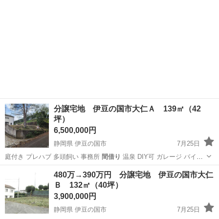
分譲宅地 伊豆の国市大仁Ａ 139㎡（42
坪）
6,500,000円
静岡県 伊豆の国市
7月25日
庭付き プレハブ 多頭飼い 事務所
間借り
温泉 DIY可 ガレージ バイク
駐…
静岡
伊豆の国市
土地販売/土地売買
物件
480万→390万円 分譲宅地 伊豆の国市大仁
Ｂ 132㎡（40坪）
3,900,000円
静岡県 伊豆の国市
7月25日