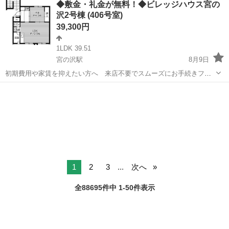
◆敷金・礼金が無料！◆ビレッジハウス宮の
鍵交換手数料0円！※契約内容や審査の結果、敷金をお預かりする場合
沢2号棟 (406号室)
がございます。つくし幼稚園 徒歩1...
39,300円
1LDK 39.51
宮の沢駅
8月9日
初期費用や家賃を抑えたい方へ 来店不要でスムーズにお手続きフリ
ーレント1ヶ月＋最大3万円引越サポートあり！敷金・礼金・更新料・
北海道
札幌市
宮の沢駅
アパート
徒歩
鍵交換手数料0円！※契約内容や審査の結果、敷金をお預かりする場合
がございます。つくし幼稚園 徒歩1...
1
2
3
...
次へ
全88695件中 1-50件表示