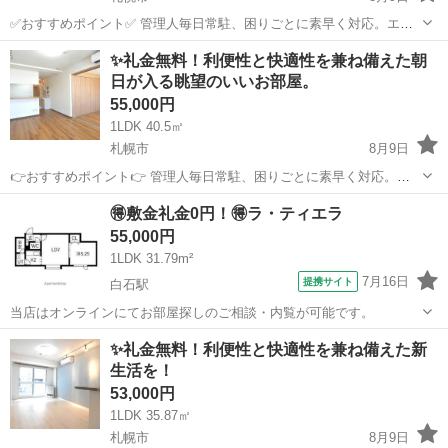
✅おすすめポイント✅ 管理人毎日常駐、困りごとに素早く対応。エレ
ベーター、カウンターキッチン、温水洗浄便座完備。オートロックや
北海道
札幌市
マンション
無料
✨️礼金無料！利便性と快適性を兼ね備えた朝
防犯カメラで安心。ネット使用料無料、リフォーム済みの明るい室内
日が入る眺望のいいお部屋。
で快適な生活が可能です。 ■物件名...
55,000円
1LDK 40.5㎡
札幌市
8月9日
👉️おすすめポイント👉️ 管理人毎日常駐、困りごとに素早く対応。エ
レベーター、カウンターキッチン、温水洗浄便座完備。オートロック
北海道
札幌市
マンション
無料
🉐敷金礼金0円！🉐ラ・ティエラ
や防犯カメラで安心。ネット使用料無料、リフォーム済みの明るい室
55,000円
内で快適な生活が可能です。 ■物...
1LDK 31.79m²
7月16日
提携サイト
白石駅
当店はオンラインにてお部屋探しのご相談・内覧が可能です。
北海道
札幌市
白石駅
アパート
✨️礼金無料！利便性と快適性を兼ね備えた新
生活を！
53,000円
1LDK 35.87㎡
札幌市
8月9日