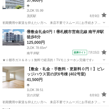
37,400円
2LDK 55.99
茂尻駅
8月9日
初期費用や家賃を抑えたい方へ 来店不要でスムーズにお手続きフリ
ーレント1ヶ月＋最大3万円引越サポートあり！敷金・礼金・更新料・
北海道
赤平市
茂尻駅
アパート
🉐敷金礼金0円！🉐札幌市営南北線 南平岸駅
鍵交換手数料0円！※契約内容や審査の結果、敷金をお預かりする場合
徒歩8分
がございます。赤平幼稚園 徒歩61...
125,000円
2LDK 78.65m²
7月15日
提携サイト
南平岸駅
★☆都市ガス＆ネット無料で経済的！TVモニターホン完備です♪
北海道
札幌市
南平岸駅
マンション
【敷金・礼金・手数料・更新料０円！】ビレ
ッジハウス宮の沢6号棟 (402号室)
41,500円
1LDK 39.51
宮の沢駅
8月9日
初期費用や家賃を抑えたい方へ 来店不要でスムーズにお手続きフリ
ーレント1ヶ月＋最大3万円引越サポートあり！敷金・礼金・更新料・
北海道
札幌市
宮の沢駅
アパート
徒歩