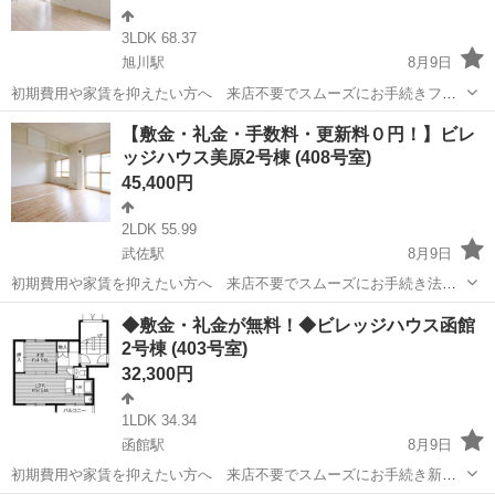
3LDK 68.37
旭川駅
8月9日
初期費用や家賃を抑えたい方へ 来店不要でスムーズにお手続きフリ
ーレント1ヶ月＋最大3万円引越サポートあり！敷金・礼金・更新料・
北海道
旭川市
旭川駅
アパート
徒歩
【敷金・礼金・手数料・更新料０円！】ビレ
鍵交換手数料0円！※契約内容や審査の結果、敷金をお預かりする場合
ッジハウス美原2号棟 (408号室)
がございます。春光保育園 徒歩11...
45,400円
2LDK 55.99
武佐駅
8月9日
初期費用や家賃を抑えたい方へ 来店不要でスムーズにお手続き法
人・個人に関わらず、さまざまなお客様のニーズに対応します敷金・
北海道
釧路市
武佐駅
アパート
◆敷金・礼金が無料！◆ビレッジハウス函館
礼金・更新料・鍵交換手数料0円！※契約内容や審査の結果、敷金をお
2号棟 (403号室)
預かりする場合がございます。みはらフレ...
32,300円
1LDK 34.34
函館駅
8月9日
初期費用や家賃を抑えたい方へ 来店不要でスムーズにお手続き新規