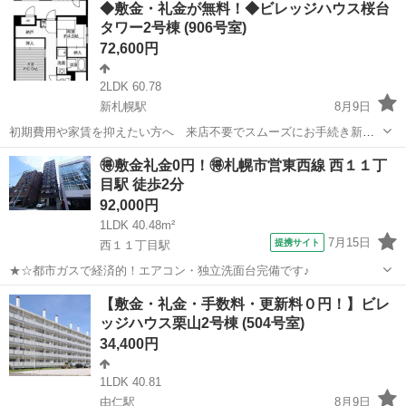
◆敷金・礼金が無料！◆ビレッジハウス桜台
料0円！※契約内容や審査の結果、敷金をお預かりする場合がございま
タワー2号棟 (906号室)
す。もいわ幼稚園 徒歩6分\ 藻岩...
72,600円
2LDK 60.78
新札幌駅
8月9日
初期費用や家賃を抑えたい方へ 来店不要でスムーズにお手続き新規
入居限定！フリーレント1ヶ月あり！敷金・礼金・更新料・鍵交換手数
北海道
札幌市
新札幌駅
アパート
徒歩
🉐敷金礼金0円！🉐札幌市営東西線 西１１丁
料0円！※契約内容や審査の結果、敷金をお預かりする場合がございま
目駅 徒歩2分
す。桜台いちい幼稚園 徒歩6分\ ...
92,000円
1LDK 40.48m²
7月15日
提携サイト
西１１丁目駅
★☆都市ガスで経済的！エアコン・独立洗面台完備です♪
北海道
札幌市
西１１丁目駅
マンション
【敷金・礼金・手数料・更新料０円！】ビレ
ッジハウス栗山2号棟 (504号室)
34,400円
1LDK 40.81
由仁駅
8月9日