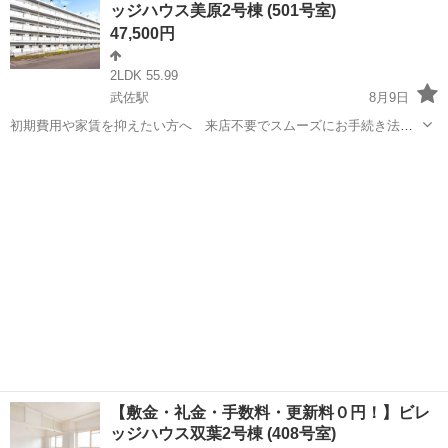
ッジハウス美原2号棟 (501号室)
47,500円
2LDK 55.99
武佐駅
8月9日
初期費用や家賃を抑えたい方へ 来店不要でスムーズにお手続き法
人・個人に関わらず、さまざまなお客様のニーズに対応します敷金・
北海道
釧路市
武佐駅
アパート
ビレッジハウス
礼金・更新料・鍵交換手数料0円！※契約内容や審査の結果、敷金をお
預かりする場合がございます。みはらフレ...
【敷金・礼金・手数料・更新料０円！】ビレ
ッジハウス双葉2号棟 (408号室)