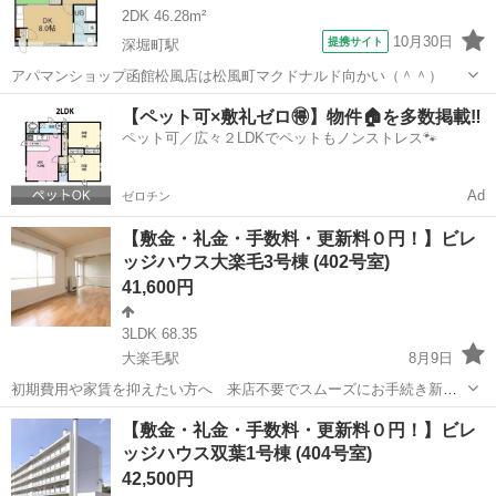
2DK 46.28m²
10月30日
提携サイト
深堀町駅
アパマンショップ函館松風店は松風町マクドナルド向かい（＾＾）
北海道
函館市
深堀町駅
マンション
【ペット可×敷礼ゼロ🉐】物件🏠を多数掲載‼️
ペット可／広々２LDKでペットもノンストレス🐾
Ad
ゼロチン
【敷金・礼金・手数料・更新料０円！】ビレ
ッジハウス大楽毛3号棟 (402号室)
41,600円
3LDK 68.35
大楽毛駅
8月9日
初期費用や家賃を抑えたい方へ 来店不要でスムーズにお手続き新規
入居限定！最大3万円引越サポートあり！敷金・礼金・更新料・鍵交換
北海道
釧路市
大楽毛駅
アパート
物件
【敷金・礼金・手数料・更新料０円！】ビレ
手数料0円！※契約内容や審査の結果、敷金をお預かりする場合がござ
ッジハウス双葉1号棟 (404号室)
います。よしの幼稚園 徒歩17分\...
42,500円