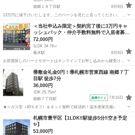
南郷１８丁目駅
8月9日
13万円に値下げいたします。このページを見たと言ってください。 札
幌清田区の3LDK戸建、大型車や輸入車も安心の広々RCガレージ付き
北海道
札幌市
南郷１８丁目駅
一戸建て
ガレージ
＜当社申込み限定＞契約完了後に3万円キャ
です🛻 ガレージ内は洗車・メンテナンスも可能、電動シャッターとコ
ッシュバック・仲介手数料無料で入居者募…
ンセントも完備❗️...
72,000円
1LDK 34.78㎡
菊水駅
8月9日
お部屋探しのハートサポートはオンラインでお申し込みから鍵受け渡
しまで行える不動産仲介会社です😊 多くのご要望を頂いていたクレジ
北海道
札幌市
菊水駅
マンション
無料
🉐敷金礼金0円！🉐札幌市営東西線 南郷７丁
ットカード決済も導入済みですので全国のお客様からお問い合わせを
目駅 徒歩7分
お待ちしております！ LINE公...
36,000円
1DK 25.75m²
7月15日
提携サイト
南郷７丁目駅
★☆ガス安（40％オフ）＆ネット無料で経済的！温水便座完備♪
北海道
札幌市
南郷７丁目駅
マンション
札幌市豊平区【1LDK‼️駅徒歩5分‼️空き予定
✨】
53,000円