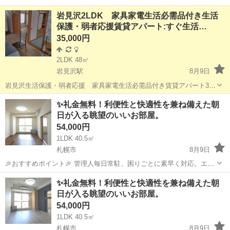
岩見沢2LDK 家具家電生活必需品付き生活
保護・弱者応援賃貸アパート:すぐ生活…
35,000円
2LDK 48㎡
岩見沢駅
8月9日
岩見沢生活保護・弱者応援 家具家電生活必需品付き賃貸アパート3.5
万円:すぐ生活始められます 場所：岩見沢市美園3条7丁目3－9 アパー
北海道
岩見沢市
岩見沢駅
アパート
初期
✨️礼金無料！利便性と快適性を兼ね備えた朝
ト名：美園ガーデンスクエア（旧名：かつら荘） 部屋番号：
日が入る眺望のいいお部屋。
101 ...
54,000円
1LDK 40.5㎡
札幌市
8月9日
🎉おすすめポイント🎉 管理人毎日常駐、困りごとに素早く対応。エレ
ベーター、カウンターキッチン、温水洗浄便座完備。オートロックや
北海道
札幌市
マンション
無料
✨️礼金無料！利便性と快適性を兼ね備えた朝
防犯カメラで安心。ネット使用料無料、和室を和風洋室に施工済みで
日が入る眺望のいいお部屋。
す。 ■物件名：27084 クリ...
54,000円
1LDK 40.5㎡
札幌市
8月9日