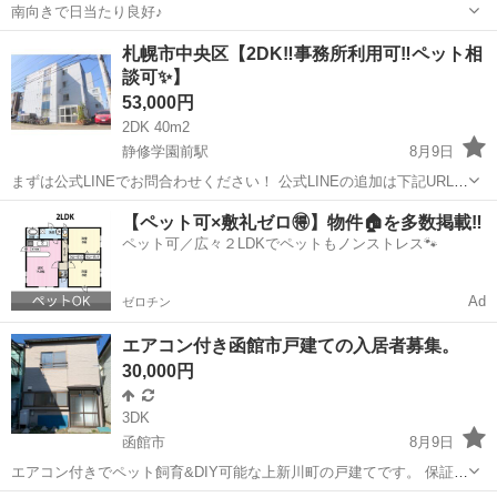
南向きで日当たり良好♪
北海道
北見市
西北見駅
アパート
札幌市中央区【2DK‼️事務所利用可‼️ペット相
談可✨】
53,000円
2DK 40m2
静修学園前駅
8月9日
まずは公式LINEでお問合わせください！ 公式LINEの追加は下記URLか
ら👇 https://lin.ee/wAoo6nnt ※投稿IDを教えてください🙋‍♂️ 【交通】 札
北海道
札幌市
静修学園前駅
マンション
物件
【ペット可×敷礼ゼロ🉐】物件🏠を多数掲載‼️
幌市電「静修学園前」徒...
ペット可／広々２LDKでペットもノンストレス🐾
Ad
ゼロチン
エアコン付き函館市戸建ての入居者募集。
30,000円
3DK
函館市
8月9日
エアコン付きでペット飼育&DIY可能な上新川町の戸建てです。 保証会
社は基本的に日本セーフティですが、日本セーフティより入りやすい