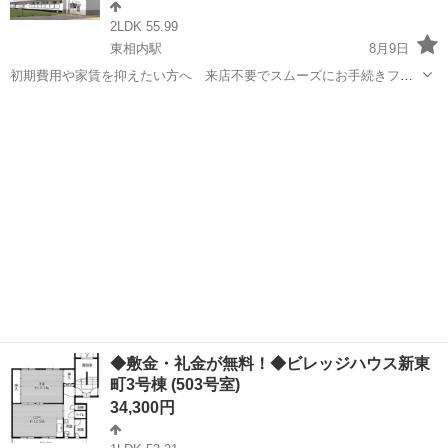
2LDK 55.99
東相内駅
8月9日
初期費用や家賃を抑えたい方へ 来店不要でスムーズにお手続きフリ
ーレント1ヶ月＋最大3万円引越サポートあり！敷金・礼金・更新料・
北海道
北見市
東相内駅
アパート
徒歩
鍵交換手数料0円！※契約内容や審査の結果、敷金をお預かりする場合
がございます。若葉幼稚園 徒歩12...
◆敷金・礼金が無料！◆ビレッジハウス新東
町3号棟 (503号室)
34,300円