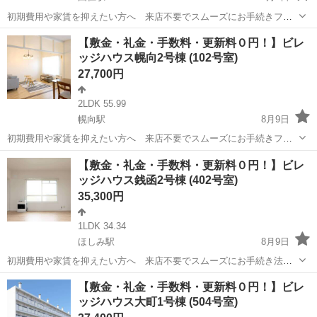
初期費用や家賃を抑えたい方へ 来店不要でスムーズにお手続きフリ
ーレント1ヶ月＋最大3万円引越サポートあり！敷金・礼金・更新料・
北海道
夕張郡
由仁駅
アパート
徒歩
【敷金・礼金・手数料・更新料０円！】ビレ
鍵交換手数料0円！※契約内容や審査の結果、敷金をお預かりする場合
ッジハウス幌向2号棟 (102号室)
がございます。栗山めぐみ幼稚園 徒...
27,700円
2LDK 55.99
幌向駅
8月9日
初期費用や家賃を抑えたい方へ 来店不要でスムーズにお手続きフリ
ーレント1ヶ月＋最大3万円引越サポートあり！敷金・礼金・更新料・
北海道
岩見沢市
幌向駅
アパート
徒歩
【敷金・礼金・手数料・更新料０円！】ビレ
鍵交換手数料0円！※契約内容や審査の結果、敷金をお預かりする場合
ッジハウス銭函2号棟 (402号室)
がございます。幌向保育園 徒歩12...
35,300円
1LDK 34.34
ほしみ駅
8月9日
初期費用や家賃を抑えたい方へ 来店不要でスムーズにお手続き法
人・個人に関わらず、さまざまなお客様のニーズに対応します敷金・
北海道
小樽市
ほしみ駅
アパート
【敷金・礼金・手数料・更新料０円！】ビレ
礼金・更新料・鍵交換手数料0円！※契約内容や審査の結果、敷金をお
ッジハウス大町1号棟 (504号室)
預かりする場合がございます。桂岡幼稚園...