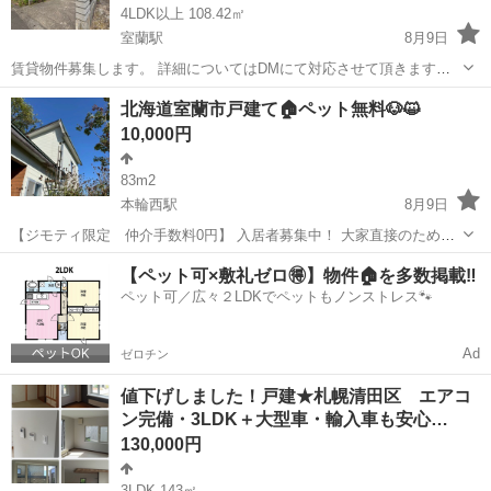
4LDK以上 108.42㎡
室蘭駅
8月9日
賃貸物件募集します。 詳細についてはDMにて対応させて頂きます。
戸建 4LDK 築：1965年9月 住所：室蘭市小橋内町2丁目4 家賃：40,000
北海道
室蘭市
室蘭駅
一戸建て
北海道室蘭市戸建て🏠ペット無料🐶😺
円 礼金：1ヶ月 駐車場：1台無料 ※家賃保証会社加入必須 ※原則、
10,000円
現...
83m2
本輪西駅
8月9日
【ジモティ限定 仲介手数料0円】 入居者募集中！ 大家直接のため初
期費用はお得です🉐 はじめの3か月家賃減額 3万円→1万円 【見学•入
北海道
室蘭市
本輪西駅
一戸建て
戸建て
【ペット可×敷礼ゼロ🉐】物件🏠を多数掲載‼️
居募集中🏠】 敷金0か月(無料) 礼金0か月(無料) 仲介手数料0か月(セル
ペット可／広々２LDKでペットもノンストレス🐾
フ見...
Ad
ゼロチン
値下げしました！戸建★札幌清田区 エアコ
ン完備・3LDK＋大型車・輸入車も安心…
130,000円
3LDK 143㎡