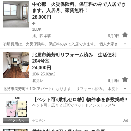
北海道
函館市
一戸建て
中心部 火災保険料、保証料のみで入居でき
保証会社も取り扱っています。 電停やアークスなどが近くで便利な所
ます。入居月、家賃無料！
にあるので、戸建てに住みた...
28,000円
1LDK
旭川四条駅
8月9日
初期費用は、火災保険料、保証料のみで入居できます。 個人大家さん
のため火災保険料20500円/2年間で入居できます。 引越ししたいけ
北海道
旭川市
旭川四条駅
アパート
北見市美芳町リフォーム済み 生活便利
ど、初期費用がもったいないって思ったことありませんか？ 仲介手数
204号室
料、敷金、礼金、保証料など必...
24,000円
1DK 25.92m2
北見駅
8月9日
北見市美芳町の1DKアパートになります。 リフォーム済み。 水洗トイ
レ新品。 配管交換完了。 日当たり良好。 近隣施設 ・スーパー：フク
北海道
北見市
北見駅
アパート
徒歩
【ペット可×敷礼ゼロ🉐】物件🏠を多数掲載‼️
ハラ 419m ・ショッピング施設：イオン 北見店 248m ・ショッピング
ペット可／広々２LDKでペットもノンストレス🐾
施...
Ad
ゼロチン