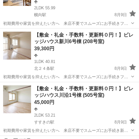
2LDK 55.99
幌向駅
8月9日
初期費用や家賃を抑えたい方へ 来店不要でスムーズにお手続きフリ
ーレント1ヶ月＋最大3万円引越サポートあり！敷金・礼金・更新料・
北海道
岩見沢市
幌向駅
アパート
徒歩
【敷金・礼金・手数料・更新料０円！】ビレ
鍵交換手数料0円！※契約内容や審査の結果、敷金をお預かりする場合
ッジハウス新川6号棟 (208号室)
がございます。幌向保育園 徒歩12...
39,300円
1LDK 40.81
北２４条駅
8月9日
初期費用や家賃を抑えたい方へ 来店不要でスムーズにお手続きフリ
ーレント1ヶ月＋最大3万円引越サポートあり！敷金・礼金・更新料・
北海道
札幌市
北２４条駅
アパート
徒歩
【敷金・礼金・手数料・更新料０円！】ビレ
鍵交換手数料0円！※契約内容や審査の結果、敷金をお預かりする場合
ッジハウス川沿1号棟 (505号室)
がございます。そうせい幼稚園 徒歩...
45,000円
2LDK 53.21
すすきの駅
8月9日
初期費用や家賃を抑えたい方へ 来店不要でスムーズにお手続き新規
入居限定！フリーレント1ヶ月あり！敷金・礼金・更新料・鍵交換手数
北海道
札幌市
すすきの駅
アパート
徒歩