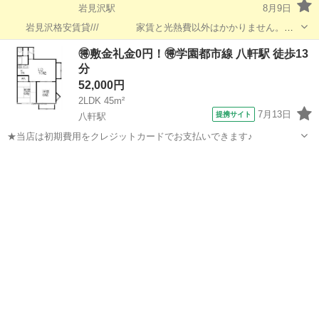
岩見沢駅
8月9日
岩見沢格安賃貸/// 家賃と光熱費以外はかかりません。
8・9・12月の入居者募集中！ 初期費用：当月前家賃 ＋ 預り金1か
北海道
岩見沢市
岩見沢駅
アパート
家賃
🉐敷金礼金0円！🉐学園都市線 八軒駅 徒歩13
月 のみ 管理費込家賃：1.8～2.1万円部屋別 ...
分
52,000円
2LDK 45m²
7月13日
提携サイト
八軒駅
★当店は初期費用をクレジットカードでお支払いできます♪
北海道
札幌市
八軒駅
アパート