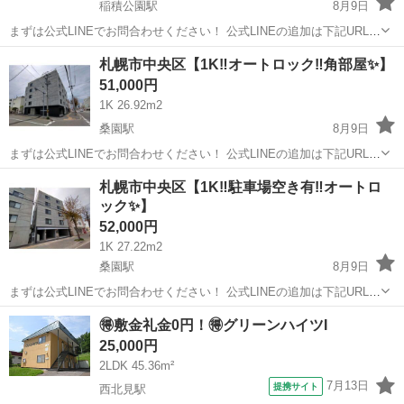
稲積公園駅
8月9日
まずは公式LINEでお問合わせください！ 公式LINEの追加は下記URLか
ら👇 https://lin.ee/wAoo6nnt ※投稿IDを教えてください🙋‍♂️ 【交通】 函
北海道
札幌市
稲積公園駅
一戸建て
物件
札幌市中央区【1K‼️オートロック‼️角部屋✨】
館線「稲積公園」徒歩1...
51,000円
1K 26.92m2
桑園駅
8月9日
まずは公式LINEでお問合わせください！ 公式LINEの追加は下記URLか
ら👇 https://lin.ee/wAoo6nnt ※投稿IDを教えてください🙋‍♂️ 【交通】 函
北海道
札幌市
桑園駅
マンション
札幌市中央区【1K‼️駐車場空き有‼️オートロ
館線「桑園」徒歩10分...
ック✨】
52,000円
1K 27.22m2
桑園駅
8月9日
まずは公式LINEでお問合わせください！ 公式LINEの追加は下記URLか
ら👇 https://lin.ee/wAoo6nnt ※投稿IDを教えてください🙋‍♂️ 【交通】 函
北海道
札幌市
桑園駅
マンション
🉐敷金礼金0円！🉐グリーンハイツI
館線「桑園」徒歩10分...
25,000円
2LDK 45.36m²
7月13日
提携サイト
西北見駅