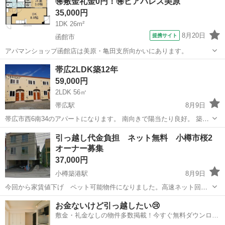
🉐敷金礼金0円！🉐ピアパレス美原
35,000円
1DK 26m²
8月20日
提携サイト
函館市
アパマンショップ函館店は美原・亀田支所向かいにあります。
北海道
函館市
マンション
帯広2LDK築12年
59,000円
2LDK 56㎡
帯広駅
8月9日
帯広市西6南34のアパートになります。 南向きで陽当たり良好。 築12
年 2LDK 駐車場1台無料 物置 灯油給湯 灯油ストーブ IHコンロ 1階角部
北海道
帯広市
帯広駅
アパート
無料
引っ越し代金負担 ネット無料 小樽市桜2
屋 エアコン モニターホン 温水洗浄便座 大家直接なので、敷金、礼
オーナー募集
金、仲...
37,000円
小樽築港駅
8月9日
今回から家賃値下げ ペット可能物件になりました。高速ネット回線
無料 バス停目の前
北海道
小樽市
小樽築港駅
アパート
無料
お金ないけど引っ越したい😢
敷金・礼金なしの物件多数掲載！今すぐ無料ダウンロー
ド✨