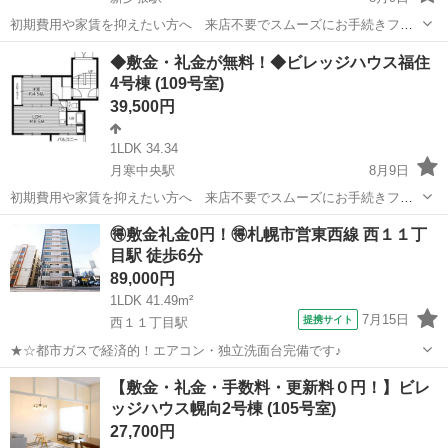
初期費用や家賃を抑えたい方へ 来店不要でスムーズにお手続きフリ
ーレント2ヶ月＋最大3万円引越サポートあり！敷金・礼金・更新料・
北海道
夕張市
新夕張駅
アパート
◆敷金・礼金が無料！◆ビレッジハウス福住
鍵交換手数料0円！※契約内容や審査の結果、敷金をお預かりする場合
4号棟 (109号室)
がございます。新夕張保育園 徒歩2...
39,500円
1LDK 34.34
月寒中央駅
8月9日
初期費用や家賃を抑えたい方へ 来店不要でスムーズにお手続きフリ
ーレント1ヶ月＋最大3万円引越サポートあり！敷金・礼金・更新料・
北海道
札幌市
月寒中央駅
アパート
🉐敷金礼金0円！🉐札幌市営東西線 西１１丁
鍵交換手数料0円！※契約内容や審査の結果、敷金をお預かりする場合
目駅 徒歩6分
がございます。福住幼稚園 徒歩5分...
89,000円
1LDK 41.49m²
7月15日
提携サイト
西１１丁目駅
★☆都市ガスで経済的！エアコン・独立洗面台完備です♪
北海道
札幌市
西１１丁目駅
マンション
【敷金・礼金・手数料・更新料０円！】ビレ
ッジハウス幌向2号棟 (105号室)
27,700円