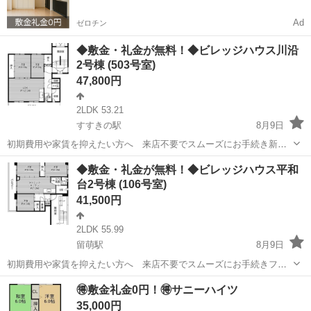
Ad
ゼロチン
◆敷金・礼金が無料！◆ビレッジハウス川沿
2号棟 (503号室)
47,800円
2LDK 53.21
すすきの駅
8月9日
初期費用や家賃を抑えたい方へ 来店不要でスムーズにお手続き新規
入居限定！フリーレント1ヶ月あり！敷金・礼金・更新料・鍵交換手数
北海道
札幌市
すすきの駅
アパート
徒歩
◆敷金・礼金が無料！◆ビレッジハウス平和
料0円！※契約内容や審査の結果、敷金をお預かりする場合がございま
台2号棟 (106号室)
す。もいわ幼稚園 徒歩6分\ 藻岩...
41,500円
2LDK 55.99
留萌駅
8月9日
初期費用や家賃を抑えたい方へ 来店不要でスムーズにお手続きフリ
ーレント1ヶ月＋最大3万円引越サポートあり！敷金・礼金・更新料・
北海道
留萌市
留萌駅
アパート
🉐敷金礼金0円！🉐サニーハイツ
鍵交換手数料0円！※契約内容や審査の結果、敷金をお預かりする場合
35,000円
がございます。沖見保育園 徒歩20...