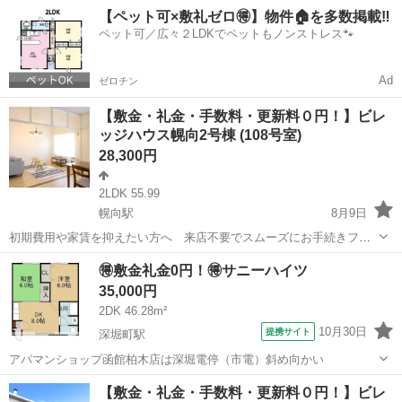
入居限定！最大3万円引越サポートあり！敷金・礼金・更新料・鍵交換
北海道
函館市
函館駅
アパート
【ペット可×敷礼ゼロ🉐】物件🏠を多数掲載‼️
手数料0円！※契約内容や審査の結果、敷金をお預かりする場合がござ
ペット可／広々２LDKでペットもノンストレス🐾
います。函館ふくちゃん保育園 徒歩...
Ad
ゼロチン
【敷金・礼金・手数料・更新料０円！】ビレ
ッジハウス幌向2号棟 (108号室)
28,300円
2LDK 55.99
幌向駅
8月9日
初期費用や家賃を抑えたい方へ 来店不要でスムーズにお手続きフリ
ーレント1ヶ月＋最大3万円引越サポートあり！敷金・礼金・更新料・
北海道
岩見沢市
幌向駅
アパート
🉐敷金礼金0円！🉐サニーハイツ
鍵交換手数料0円！※契約内容や審査の結果、敷金をお預かりする場合
35,000円
がございます。幌向保育園 徒歩12...
2DK 46.28m²
10月30日
提携サイト
深堀町駅
アパマンショップ函館柏木店は深堀電停（市電）斜め向かい
北海道
函館市
深堀町駅
マンション
【敷金・礼金・手数料・更新料０円！】ビレ