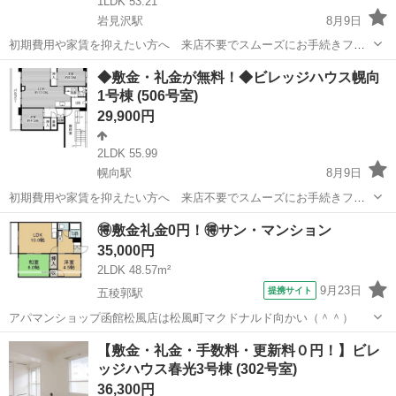
1LDK 53.21
岩見沢駅
8月9日
初期費用や家賃を抑えたい方へ 来店不要でスムーズにお手続きフリ
ーレント1ヶ月＋最大3万円引越サポートあり！敷金・礼金・更新料・
北海道
岩見沢市
岩見沢駅
アパート
徒歩
◆敷金・礼金が無料！◆ビレッジハウス幌向
鍵交換手数料0円！※契約内容や審査の結果、敷金をお預かりする場合
1号棟 (506号室)
がございます。東保育園 徒歩5分\...
29,900円
2LDK 55.99
幌向駅
8月9日
初期費用や家賃を抑えたい方へ 来店不要でスムーズにお手続きフリ
ーレント1ヶ月＋最大3万円引越サポートあり！敷金・礼金・更新料・
北海道
岩見沢市
幌向駅
アパート
🉐敷金礼金0円！🉐サン・マンション
鍵交換手数料0円！※契約内容や審査の結果、敷金をお預かりする場合
35,000円
がございます。幌向保育園 徒歩12...
2LDK 48.57m²
9月23日
提携サイト
五稜郭駅
アパマンショップ函館松風店は松風町マクドナルド向かい（＾＾）
北海道
函館市
五稜郭駅
マンション
【敷金・礼金・手数料・更新料０円！】ビレ
ッジハウス春光3号棟 (302号室)
36,300円