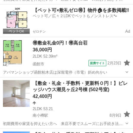
ーレント1ヶ月＋最大3万円引越サポートあり！敷金・礼金・更新料・
北海道
赤平市
赤平駅
アパート
徒歩
【ペット可×敷礼ゼロ🉐】物件🏠を多数掲載‼️
鍵交換手数料0円！※契約内容や審査の結果、敷金をお預かりする場合
ペット可／広々２LDKでペットもノンストレス🐾
がございます。赤平幼稚園 徒歩90...
Ad
ゼロチン
🉐敷金礼金0円！🉐高台荘
36,000円
2LDK 52.39m²
2月23日
提携サイト
函館市
アパマンショップ函館柏木店は深堀電停（市電）斜め向かい
北海道
函館市
アパート
【敷金・礼金・手数料・更新料０円！】ビレ
ッジハウス潮見ヶ丘2号棟 (502号室)
42,400円
2LDK 53.21
南小樽駅
8月9日
初期費用や家賃を抑えたい方へ 来店不要でスムーズにお手続き法
人・個人に関わらず、さまざまなお客様のニーズに対応します敷金・
北海道
小樽市
南小樽駅
アパート
物件