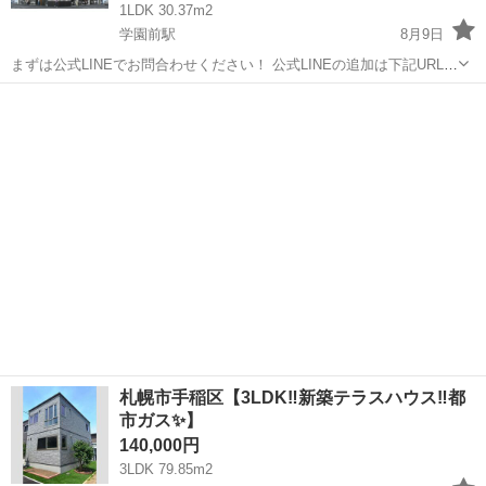
1LDK 30.37m2
学園前駅
8月9日
まずは公式LINEでお問合わせください！ 公式LINEの追加は下記URLか
ら👇 https://lin.ee/wAoo6nnt ※投稿IDを教えてください🙋‍♂️ 【交通】 地
北海道
札幌市
学園前駅
マンション
下東豊線「学園前」徒歩...
札幌市手稲区【3LDK‼️新築テラスハウス‼️都
市ガス✨】
140,000円
3LDK 79.85m2