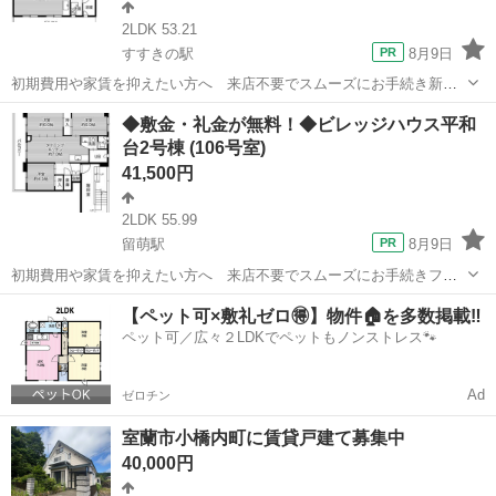
2LDK 53.21
すすきの駅
8月9日
初期費用や家賃を抑えたい方へ 来店不要でスムーズにお手続き新規
入居限定！フリーレント1ヶ月あり！敷金・礼金・更新料・鍵交換手数
北海道
札幌市
すすきの駅
アパート
徒歩
◆敷金・礼金が無料！◆ビレッジハウス平和
料0円！※契約内容や審査の結果、敷金をお預かりする場合がございま
台2号棟 (106号室)
す。もいわ幼稚園 徒歩6分\ 藻岩...
41,500円
2LDK 55.99
留萌駅
8月9日
初期費用や家賃を抑えたい方へ 来店不要でスムーズにお手続きフリ
ーレント1ヶ月＋最大3万円引越サポートあり！敷金・礼金・更新料・
北海道
留萌市
留萌駅
アパート
【ペット可×敷礼ゼロ🉐】物件🏠を多数掲載‼️
鍵交換手数料0円！※契約内容や審査の結果、敷金をお預かりする場合
ペット可／広々２LDKでペットもノンストレス🐾
がございます。沖見保育園 徒歩20...
Ad
ゼロチン
室蘭市小橋内町に賃貸戸建て募集中
40,000円