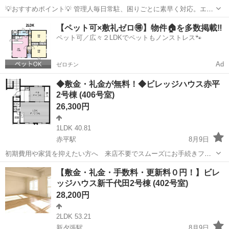
💡おすすめポイント💡 管理人毎日常駐、困りごとに素早く対応。エレ
ベーター、カウンターキッチン、温水洗浄便座完備。オートロックや
北海道
札幌市
マンション
【ペット可×敷礼ゼロ🉐】物件🏠を多数掲載‼️
防犯カメラで安心。ネット使用料無料、リフォーム済みの明るい室内
ペット可／広々２LDKでペットもノンストレス🐾
で快適な生活が可能です。 ■物件名...
Ad
ゼロチン
◆敷金・礼金が無料！◆ビレッジハウス赤平
2号棟 (406号室)
26,300円
1LDK 40.81
赤平駅
8月9日
初期費用や家賃を抑えたい方へ 来店不要でスムーズにお手続きフリ
ーレント1ヶ月＋最大3万円引越サポートあり！敷金・礼金・更新料・
北海道
赤平市
赤平駅
アパート
徒歩
【敷金・礼金・手数料・更新料０円！】ビレ
鍵交換手数料0円！※契約内容や審査の結果、敷金をお預かりする場合
ッジハウス新千代田2号棟 (402号室)
がございます。赤平幼稚園 徒歩90...
28,200円
2LDK 53.21
新夕張駅
8月9日