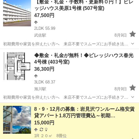
【敷金・礼金・手数料・更新料０円！】ビレ
礼金・更新料・鍵交換手数料0円！※契約内容や審査の結果、敷金をお
ッジハウス美原1号棟 (507号室)
預かりする場合がございます。あおぞら保...
47,500円
2LDK 55.99
武佐駅
8月9日
初期費用や家賃を抑えたい方へ 来店不要でスムーズにお手続き法
人・個人に関わらず、さまざまなお客様のニーズに対応します敷金・
北海道
釧路市
武佐駅
アパート
ビレッジハウス
◆敷金・礼金が無料！◆ビレッジハウス春光
礼金・更新料・鍵交換手数料0円！※契約内容や審査の結果、敷金をお
4号棟 (403号室)
預かりする場合がございます。みはらフレ...
36,300円
3LDK 68.37
旭川駅
8月9日
初期費用や家賃を抑えたい方へ 来店不要でスムーズにお手続きフリ
ーレント1ヶ月＋最大3万円引越サポートあり！敷金・礼金・更新料・
北海道
旭川市
旭川駅
アパート
8・9・12月の募集：岩見沢ワンルーム格安賃
鍵交換手数料0円！※契約内容や審査の結果、敷金をお預かりする場合
貸アパート1.8万円管理費込～初期…
がございます。春光保育園 徒歩11...
15,000円
1R ２０㎡ 8畳位