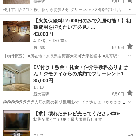
桜井駅
8月6日
桜井市川合271-2 桜井駅から徒歩３分 グリーンハウス4階全部 生活保
護の方OK やましん、トライアル、南都銀行、徒歩でいけます。 エア
奈良
桜井市
桜井駅
マンション
徒歩
【火災保険料12,000円のみで入居可能！】初
コン付き お風呂、トイレ、電気、壁紙、など お好きにリフォームして
期費用を抑えたい方必見♪ …
いただいてOK ...
43,000円
4LDK以上 130.08㎡
越部駅
8月6日
【物件概要】 ■所在地：奈良県吉野郡大淀町大字桧垣本 ■最寄駅：近
鉄吉野線「越部駅」徒歩〇分 ■家賃：43,000円 ■共益費5,000：円 ■敷
奈良
吉野郡
越部駅
一戸建て
EV付き！敷金・礼金・仲介手数料ありませ
金：0円 ■礼金：0円 ■間取り：6...
ん！ジモティからの成約でフリーレント1…
35,000円
1K 18
新大宮駅
8月6日
@@@@@@@@入居の際の初期費用比べてくださいませ＠＠＠＠＠
＠＠ 現地での接触なしのセルフ内見になります！！ 白樺ハイツ大宮Ⅲ
奈良
奈良市
新大宮駅
マンション
仲介手数料
【求】壊れたテレビ売ってください📺✨
5階の空き予定物件出ました！！！（7月下旬空き予定） ◎敷礼な
状態が悪くてもOK！最大限買取します
し！！仲介料無...
Ad
プリフラ