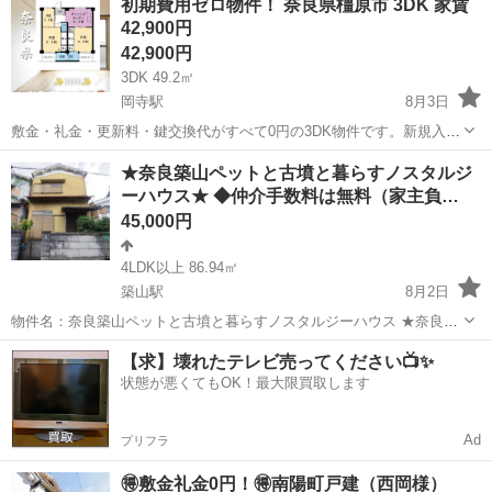
初期費用ゼロ物件！ 奈良県橿原市 3DK 家賃
いてもご相談いただけます。法人・個人に関わらず、さまざまなお客
42,900円
様のニーズに対応します敷金・礼金・...
42,900円
3DK 49.2㎡
岡寺駅
8月3日
敷金・礼金・更新料・鍵交換代がすべて0円の3DK物件です。新規入居
限定で最大3万円の引越サポートが適用されます。 閑静な住宅街に位
奈良
橿原市
岡寺駅
マンション
物件
★奈良築山ペットと古墳と暮らすノスタルジ
置する定期巡回管理物件で、単身からファミリーまで対応可能。近鉄
ーハウス★ ◆仲介手数料は無料（家主負…
岡寺駅から徒歩5分と生活利...
45,000円
4LDK以上 86.94㎡
築山駅
8月2日
物件名：奈良築山ペットと古墳と暮らすノスタルジーハウス ★奈良築
山ペットと古墳と暮らすノスタルジーハウス★ ◆仲介手数料は無料
奈良
大和高田市
築山駅
一戸建て
【求】壊れたテレビ売ってください📺✨
（家主負担）◆ ★ペット可戸建て 広々5DK86.94㎡ 家賃4.5万 敷
状態が悪くてもOK！最大限買取します
金・礼金ゼロ ...
Ad
プリフラ
🉐敷金礼金0円！🉐南陽町戸建（西岡様）