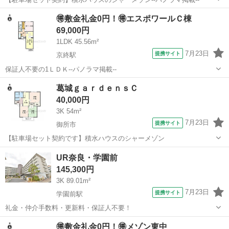
奈良
葛城市
忍海駅
アパート
🉐敷金礼金0円！🉐エスポワールＣ棟
69,000円
1LDK 45.56m²
7月23日
提携サイト
京終駅
保証人不要の1ＬＤＫ--パノラマ掲載--
奈良
奈良市
京終駅
アパート
葛城ｇａｒｄｅｎｓＣ
40,000円
3K 54m²
7月23日
提携サイト
御所市
【駐車場セット契約です】積水ハウスのシャーメゾン
奈良
御所市
アパート
UR奈良・学園前
145,300円
3K 89.01m²
7月23日
提携サイト
学園前駅
礼金・仲介手数料・更新料・保証人不要！
奈良
奈良市
学園前駅
マンション
🉐敷金礼金0円！🉐メゾン東中