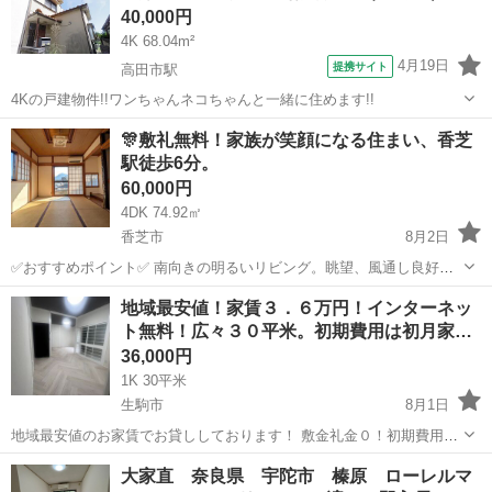
40,000円
4K 68.04m²
4月19日
提携サイト
高田市駅
4Kの戸建物件!!ワンちゃんネコちゃんと一緒に住めます!!
奈良
大和高田市
高田市駅
一戸建て
🎊敷礼無料！家族が笑顔になる住まい、香芝
駅徒歩6分。
60,000円
4DK 74.92㎡
香芝市
8月2日
✅おすすめポイント✅ 南向きの明るいリビング。眺望、風通し良好。
全居室収納完備、独立洗面所と温水洗浄便座も導入済み。ペット相
奈良
香芝市
一戸建て
地域最安値！家賃３．６万円！インターネッ
談、DIYやカスタマイズ（要相談）が可能で、家族での生活に最適で
ト無料！広々３０平米。初期費用は初月家…
す。 ■物件名：26852 下田...
36,000円
1K 30平米
生駒市
8月1日
地域最安値のお家賃でお貸ししております！ 敷金礼金０！初期費用は
当月家賃と火災保険1.6万円のみ！家賃激安！インターネット無料！！
奈良
生駒市
賃貸（マンション/一戸建て）
無料
大家直 奈良県 宇陀市 榛原 ローレルマ
ペット可！風呂トイレ別！2人入居可！高齢者・生活保護・外国人可！