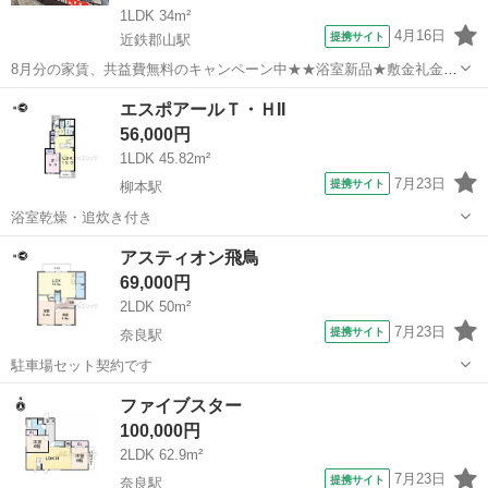
1LDK 34m²
4月16日
提携サイト
近鉄郡山駅
8月分の家賃、共益費無料のキャンペーン中★★浴室新品★敷金礼金0
円★お得なお家賃の1LDK★角部屋★
奈良
大和郡山市
近鉄郡山駅
アパート
エスポアールＴ・ＨII
56,000円
1LDK 45.82m²
7月23日
提携サイト
柳本駅
浴室乾燥・追炊き付き
奈良
天理市
柳本駅
アパート
アスティオン飛鳥
69,000円
2LDK 50m²
7月23日
提携サイト
奈良駅
駐車場セット契約です
奈良
奈良市
奈良駅
アパート
ファイブスター
100,000円
2LDK 62.9m²
7月23日
提携サイト
奈良駅