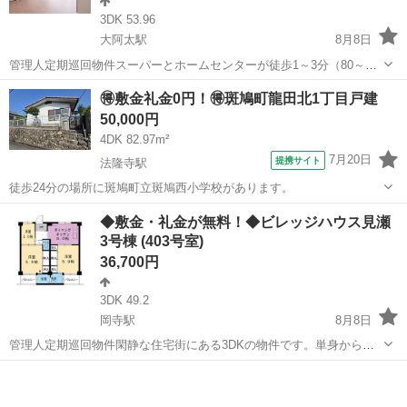
3DK 53.96
大阿太駅
8月8日
管理人定期巡回物件スーパーとホームセンターが徒歩1～3分（80～
180m）で、日常の買い物に便利な立地です。ペット飼育についてもご
奈良
吉野郡
大阿太駅
アパート
🉐敷金礼金0円！🉐斑鳩町龍田北1丁目戸建
相談いただけます。フリーレント1ヶ月＋最大3万円引越サポートあ
50,000円
り！敷金・礼金・更新料・鍵交換代...
4DK 82.97m²
7月20日
提携サイト
法隆寺駅
徒歩24分の場所に斑鳩町立斑鳩西小学校があります。
奈良
生駒市
法隆寺駅
一戸建て
◆敷金・礼金が無料！◆ビレッジハウス見瀬
3号棟 (403号室)
36,700円
3DK 49.2
岡寺駅
8月8日
管理人定期巡回物件閑静な住宅街にある3DKの物件です。単身からフ
ァミリーまで幅広いお客様の生活を可能にしております。ペット飼育
奈良
橿原市
岡寺駅
アパート
についてもご相談いただけます。新規入居限定！最大3万円引越サポー
トあり！敷金・礼金・更新料・鍵交換...