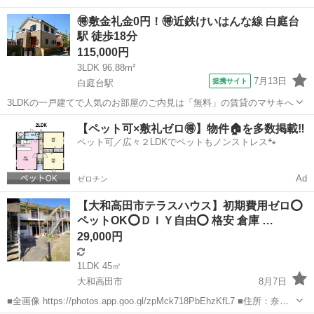
り 給湯 給湯OP設置不可（ガス） 洗濯機置き場室内 温水洗浄便座 瞬
奈良
橿原市
岡寺駅
マンション
初期
🉐敷金礼金0円！🉐近鉄けいはんな線 白庭台
間湯沸器 ガスコンロ エアコン エアコン２基 独立洗面台 ...
駅 徒歩18分
115,000円
3LDK 96.88m²
7月13日
提携サイト
白庭台駅
3LDKの一戸建てで人気のお部屋のご内見は「無料」の賃貸のマサキへ
奈良
生駒市
白庭台駅
一戸建て
【ペット可×敷礼ゼロ🉐】物件🏠を多数掲載‼️
ペット可／広々２LDKでペットもノンストレス🐾
Ad
ゼロチン
【大和高田市テラスハウス】初期費用ゼロ⭕
ペットOK⭕ＤＩＹ自由⭕ 格安 倉庫 …
29,000円
1LDK 45㎡
大和高田市
8月7日
■全画像 https://photos.app.goo.gl/zpMck718PbEhzKfL7 ■住所：奈良