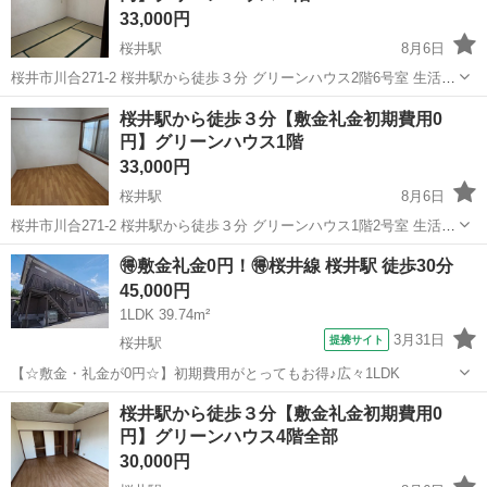
33,000円
桜井駅
8月6日
桜井市川合271-2 桜井駅から徒歩３分 グリーンハウス2階6号室 生活保
護の方OK （生活保護の方で賃料に関しての相談がある場合はお値引
奈良
桜井市
桜井駅
マンション
6号
桜井駅から徒歩３分【敷金礼金初期費用0
きさせていただきます） やましん、トライアル、南都銀行、徒歩でい
円】グリーンハウス1階
けます。 お風呂、...
33,000円
桜井駅
8月6日
桜井市川合271-2 桜井駅から徒歩３分 グリーンハウス1階2号室 生活保
護の方OK （生活保護の方で賃料に関しての相談がある場合はお値引
奈良
桜井市
桜井駅
マンション
徒歩
🉐敷金礼金0円！🉐桜井線 桜井駅 徒歩30分
きさせていただきます） やましん、トライアル、南都銀行、徒歩でい
45,000円
けます。 お風呂、...
1LDK 39.74m²
3月31日
提携サイト
桜井駅
【☆敷金・礼金が0円☆】初期費用がとってもお得♪広々1LDK
奈良
桜井市
桜井駅
アパート
桜井駅から徒歩３分【敷金礼金初期費用0
円】グリーンハウス4階全部
30,000円