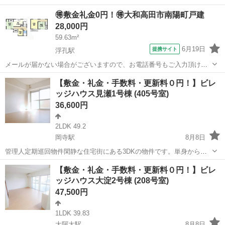
🉐敷金礼金0円！🉐大和高田市南陽町戸建
28,000円
59.63m²
6月19日
提携サイト
浮孔駅
メールが届かない場合がございますので、お電話番号もご入力頂けま
すとご案内がスムーズです。
奈良
大和高田市
浮孔駅
一戸建て
【敷金・礼金・手数料・更新料０円！】ビレ
ッジハウス見瀬1号棟 (405号室)
36,600円
2LDK 49.2
岡寺駅
8月8日
管理人定期巡回物件閑静な住宅街にある3DKの物件です。単身からフ
ァミリーまで幅広いお客様の生活を可能にしております。ペット飼育
奈良
橿原市
岡寺駅
アパート
【敷金・礼金・手数料・更新料０円！】ビレ
についてもご相談いただけます。新規入居限定！最大3万円引越サポー
ッジハウス大淀2号棟 (208号室)
トあり！敷金・礼金・更新料・鍵交換...
47,500円
1LDK 39.83
大阿太駅
8月8日