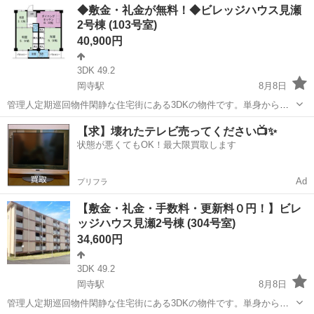
奈良
生駒市
一分駅
一戸建て
◆敷金・礼金が無料！◆ビレッジハウス見瀬
2号棟 (103号室)
40,900円
3DK 49.2
岡寺駅
8月8日
管理人定期巡回物件閑静な住宅街にある3DKの物件です。単身からフ
ァミリーまで幅広いお客様の生活を可能にしております。ペット飼育
奈良
橿原市
岡寺駅
アパート
ビレッジハウス
【求】壊れたテレビ売ってください📺✨
についてもご相談いただけます。新規入居限定！最大3万円引越サポー
状態が悪くてもOK！最大限買取します
トあり！敷金・礼金・更新料・鍵交換...
Ad
プリフラ
【敷金・礼金・手数料・更新料０円！】ビレ
ッジハウス見瀬2号棟 (304号室)
34,600円
3DK 49.2
岡寺駅
8月8日
管理人定期巡回物件閑静な住宅街にある3DKの物件です。単身からフ