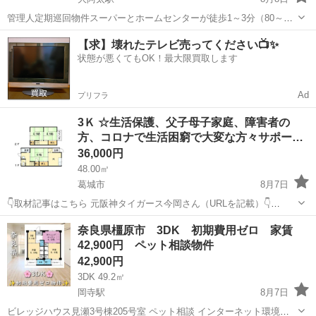
管理人定期巡回物件スーパーとホームセンターが徒歩1～3分（80～
180m）で、日常の買い物に便利な立地です。ペット飼育についてもご
奈良
吉野郡
大阿太駅
アパート
物件
【求】壊れたテレビ売ってください📺✨
相談いただけます。新規入居限定！フリーレント1ヶ月あり！敷金・礼
状態が悪くてもOK！最大限買取します
金・更新料・鍵交換代0円！ ※...
Ad
プリフラ
3Ｋ ☆生活保護、父子母子家庭、障害者の
方、コロナで生活困窮で大変な方々サポー…
36,000円
48.00㎡
葛城市
8月7日
👇取材記事はこちら 元阪神タイガース今岡さん（URLを記載）👇
https://www.business-plus.net/interview/2605/b00170.html 【メディア
奈良
葛城市
その他
物件
奈良県橿原市 3DK 初期費用ゼロ 家賃
掲載実績】 メジャ...
42,900円 ペット相談物件
42,900円
3DK 49.2㎡
岡寺駅
8月7日
ビレッジハウス見瀬3号棟205号室 ペット相談 インターネット環境有