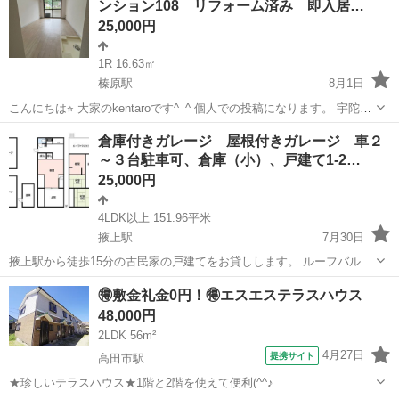
ンション108 リフォーム済み 即入居…
100m以内に近隣駐車場...
25,000円
1R 16.63㎡
榛原駅
8月1日
こんにちは⭐︎ 大家のkentaroです^_^ 個人での投稿になります。 宇陀市
の閑静な住宅街 駅徒歩15分この地域では珍しいワンルームの賃貸マ
奈良
宇陀市
榛原駅
マンション
無料
倉庫付きガレージ 屋根付きガレージ 車２
ンションを貸し出します！！ 敷金０円 礼金０円 更新料 無料 ...
～３台駐車可、倉庫（小）、戸建て1-2…
25,000円
4LDK以上 151.96平米
掖上駅
7月30日
掖上駅から徒歩15分の古民家の戸建てをお貸しします。 ルーフバルコ
ニー付き。 屋根付きガレージ２台（小型車１、中型車１）。 ハイエー
奈良
御所市
掖上駅
一戸建て
ガレージ
🉐敷金礼金0円！🉐エスエステラスハウス
スクラスも駐車できました。 車種、止め方によっては3台駐車できる
48,000円
と思います。 ...
2LDK 56m²
4月27日
提携サイト
高田市駅
★珍しいテラスハウス★1階と2階を使えて便利(^^♪