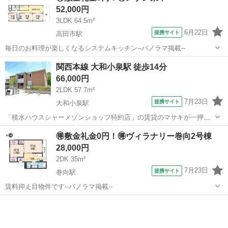
52,000円
3LDK 64.5m²
6月22日
提携サイト
高田市駅
毎日のお料理が楽しくなるシステムキッチン--パノラマ掲載--
奈良
大和高田市
高田市駅
マンション
関西本線 大和小泉駅 徒歩14分
66,000円
2LDK 57.7m²
7月23日
提携サイト
大和小泉駅
「積水ハウスシャーメゾンショップ特約店」の賃貸のマサキが一押の
積水ハウス物件。ご内見は「無料」です。
奈良
大和郡山市
大和小泉駅
アパート
🉐敷金礼金0円！🉐ヴィラナリー巻向2号棟
28,000円
2DK 35m²
7月23日
提携サイト
巻向駅
賃料抑え目物件です--パノラマ掲載--
奈良
桜井市
巻向駅
マンション