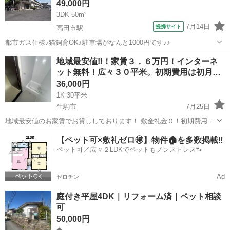
49,000円
柏...
3DK 50m²
7月14日
提携サイト
高田市駅
都市ガス仕様♪猫飼育OK♪駐車場がなんと1000円です♪♪
奈良
大和高田市
高田市駅
マンション
地域最安値‼！家賃３．６万円！インターネ
ット無料！広々３０平米。初期費用は初月…
36,000円
1K 30平米
生駒市
7月25日
地域最安値のお家賃でお貸ししております！ 敷金礼金０！初期費用は
当月家賃と火災保険1.6万円のみ！家賃激安！インターネット無料！！
奈良
生駒市
賃貸（マンション/一戸建て）
【ペット可×敷礼ゼロ🉐】物件🏠を多数掲載‼️
ペット可！風呂トイレ別！2人入居可！高齢者・生活保護・外国人可！
ペット可／広々２LDKでペットもノンストレス🐾
100m以内に近隣駐車場...
Ad
ゼロチン
庭付き平屋4DK｜リフォーム済｜ペット相談
可
50,000円