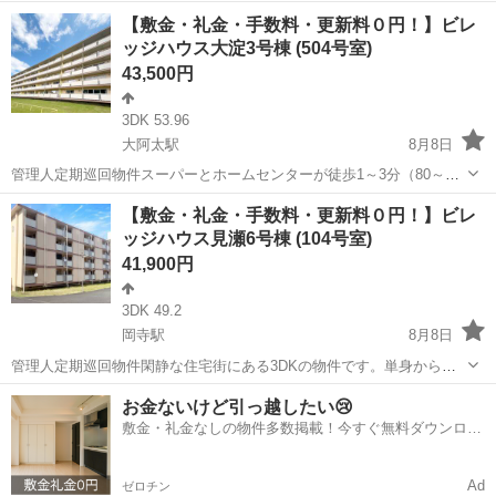
ァミリーまで幅広いお客様の生活を可能にしております。ペット飼育
奈良
橿原市
岡寺駅
アパート
徒歩
【敷金・礼金・手数料・更新料０円！】ビレ
についてもご相談いただけます。新規入居限定！最大3万円引越サポー
ッジハウス大淀3号棟 (504号室)
トあり！敷金・礼金・更新料・鍵交換...
43,500円
3DK 53.96
大阿太駅
8月8日
管理人定期巡回物件スーパーとホームセンターが徒歩1～3分（80～
180m）で、日常の買い物に便利な立地です。ペット飼育についてもご
奈良
吉野郡
大阿太駅
アパート
【敷金・礼金・手数料・更新料０円！】ビレ
相談いただけます。フリーレント1ヶ月＋最大3万円引越サポートあ
ッジハウス見瀬6号棟 (104号室)
り！敷金・礼金・更新料・鍵交換代...
41,900円
3DK 49.2
岡寺駅
8月8日
管理人定期巡回物件閑静な住宅街にある3DKの物件です。単身からフ
ァミリーまで幅広いお客様の生活を可能にしております。ペット飼育
奈良
橿原市
岡寺駅
アパート
ビレッジハウス
お金ないけど引っ越したい😢
についてもご相談いただけます。新規入居限定！最大3万円引越サポー
敷金・礼金なしの物件多数掲載！今すぐ無料ダウンロー
トあり！敷金・礼金・更新料・鍵交換...
ド✨
Ad
ゼロチン