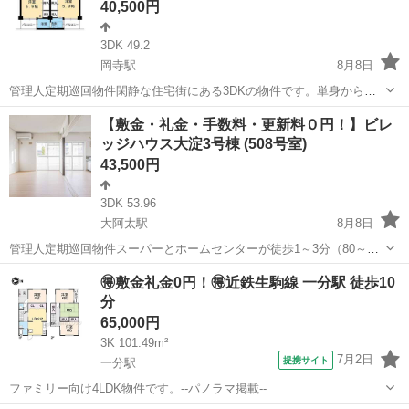
40,500円
3DK 49.2
岡寺駅
8月8日
管理人定期巡回物件閑静な住宅街にある3DKの物件です。単身からフ
ァミリーまで幅広いお客様の生活を可能にしております。ペット飼育
奈良
橿原市
岡寺駅
アパート
ビレッジハウス
【敷金・礼金・手数料・更新料０円！】ビレ
についてもご相談いただけます。新規入居限定！最大3万円引越サポー
ッジハウス大淀3号棟 (508号室)
トあり！敷金・礼金・更新料・鍵交換...
43,500円
3DK 53.96
大阿太駅
8月8日
管理人定期巡回物件スーパーとホームセンターが徒歩1～3分（80～
180m）で、日常の買い物に便利な立地です。ペット飼育についてもご
奈良
吉野郡
大阿太駅
アパート
🉐敷金礼金0円！🉐近鉄生駒線 一分駅 徒歩10
相談いただけます。フリーレント1ヶ月＋最大3万円引越サポートあ
分
り！敷金・礼金・更新料・鍵交換代...
65,000円
3K 101.49m²
7月2日
提携サイト
一分駅
ファミリー向け4LDK物件です。--パノラマ掲載--