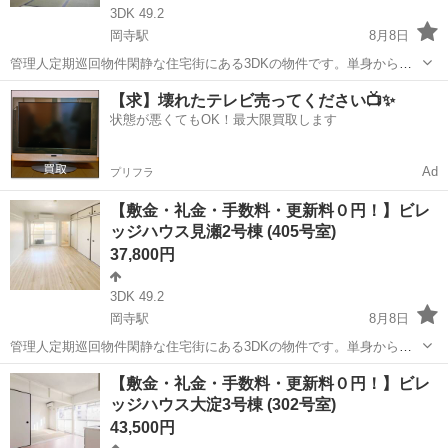
3DK 49.2
岡寺駅
8月8日
管理人定期巡回物件閑静な住宅街にある3DKの物件です。単身からフ
ァミリーまで幅広いお客様の生活を可能にしております。ペット飼育
奈良
橿原市
岡寺駅
アパート
物件
【求】壊れたテレビ売ってください📺✨
についてもご相談いただけます。新規入居限定！最大3万円引越サポー
状態が悪くてもOK！最大限買取します
トあり！敷金・礼金・更新料・鍵交換...
Ad
プリフラ
【敷金・礼金・手数料・更新料０円！】ビレ
ッジハウス見瀬2号棟 (405号室)
37,800円
3DK 49.2
岡寺駅
8月8日
管理人定期巡回物件閑静な住宅街にある3DKの物件です。単身からフ
ァミリーまで幅広いお客様の生活を可能にしております。ペット飼育
奈良
橿原市
岡寺駅
アパート
【敷金・礼金・手数料・更新料０円！】ビレ
についてもご相談いただけます。新規入居限定！最大3万円引越サポー
ッジハウス大淀3号棟 (302号室)
トあり！敷金・礼金・更新料・鍵交換...
43,500円