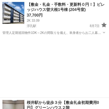
県大和高田市市場１９６−２ 岡本住宅５号室
奈良
大和高田市
アパート
物件
【敷金・礼金・手数料・更新料０円！】ビレ
https://goo.gl/maps/i4TnjQFDY...
ッジハウス曽大根1号棟 (204号室)
37,700円
2K 33.09
浮孔駅
8月7日
管理人定期巡回物件1DK～2Kの間取りを備え、単身者からお二人暮ら
しまで幅広いライフスタイルに対応可能な物件です。ペット飼育につ
奈良
大和高田市
浮孔駅
アパート
ビレッジハウス
いてもご相談いただけます。法人・個人に関わらず、さまざまなお客
様のニーズに対応します敷金・礼金・...
桜井駅から徒歩３分【敷金礼金初期費用0
円】グリーンハウス２階