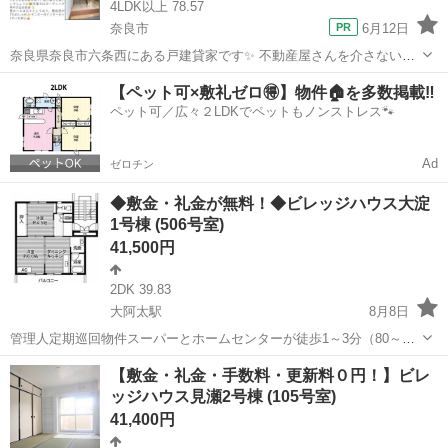
4LDK以上 78.57
奈良市
6月12日
奈良県奈良市六条西にある戸建貸家です✨ 不動産屋さんを介さないオ
ーナー直接契約🤝のため、初期費用（敷金、礼金、仲介手数料、クリ
奈良
奈良市
一戸建て
物件
【ペット可×敷礼ゼロ🉐】物件🏠を多数掲載‼️
ーニング費用、鍵交換費用）がなんと💰完全0円💰の物件になります‼️
ペット可／広々２LDKでペットもノンストレス🐾
大規模リフォーム後で、駐車...
Ad
ゼロチン
◆敷金・礼金が無料！◆ビレッジハウス大淀
1号棟 (506号室)
41,500円
2DK 39.83
大阿太駅
8月8日
管理人定期巡回物件スーパーとホームセンターが徒歩1～3分（80～
180m）で、日常の買い物に便利な立地です。ペット飼育についてもご
奈良
吉野郡
大阿太駅
アパート
ビレッジハウス
【敷金・礼金・手数料・更新料０円！】ビレ
相談いただけます。新規入居限定！フリーレント1ヶ月あり！敷金・礼
ッジハウス見瀬2号棟 (105号室)
金・更新料・鍵交換代0円！ ※...
41,400円