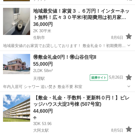
地域最安値！家賃３．６万円！インターネッ
ト無料！広々３０平米!初期費用は初月家…
36,000円
2K 30平米
生駒市
8月6日
地域最安値のお家賃でお貸ししております！ 敷金礼金０！初期費用は
当月家賃と火災保険1.6万円のみ！家賃激安！インターネット無料！！
奈良
生駒市
賃貸（マンション/一戸建て）
🉐敷金礼金0円！🉐山谷住宅II
ペット可！風呂トイレ別！2人入居可！高齢者・生活保護・外国人可！
55,000円
100m以内に近隣駐車場...
2LDK 58m²
5月26日
提携サイト
天理駅
年内入居可 シャワー 追い焚き 敷金不要 和室
奈良
天理市
天理駅
一戸建て
【敷金・礼金・手数料・更新料０円！】ビレ
ッジハウス大淀3号棟 (507号室)
44,600円
3DK 53.96
大阿太駅
8月5日