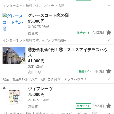
インターネット無料です。--パノラマ掲載--
奈良
奈良市
奈良駅
アパート
グレースコート恋の窪
95,000円
3LDK 75.93m²
7月23日
提携サイト
奈良駅
インターネット無料です。--パノラマ掲載--
奈良
奈良市
奈良駅
アパート
🉐敷金礼金0円！🉐エスエスアイテラスハウ
ス
41,000円
3DK 52m²
4月3日
提携サイト
高田市駅
敷金・礼金0！都市ガス！追い焚き付き！テラスハウス！
奈良
大和高田市
高田市駅
一戸建て
ヴィフレーヴ
75,000円
2LDK 51.64m²
7月23日
提携サイト
忍海駅
【駐車場セット契約】積水ハウスのシャーメゾン--パノラマ掲載--