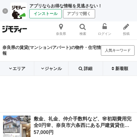
アプリならお得な情報を見逃さない！
インストール
アプリで開く
奈良県
検索
ログイン
投稿
奈良県の賃貸(マンション/アパート)の物件・住宅情
人気キーワード
報
エリア
ジャンル
詳細
新着順
敷金、礼金、仲介手数料など、🌸初期費用完
全0円🌸、奈良市六条西にある戸建賃貸住…
57,000円