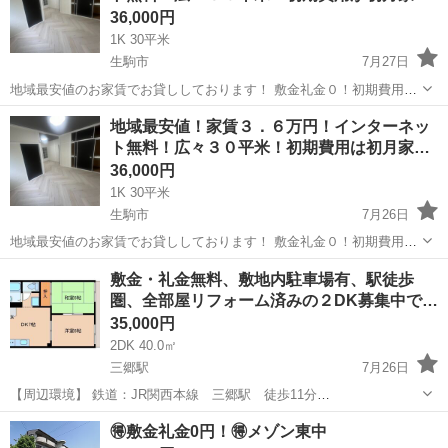
36,000円
1K 30平米
生駒市
7月27日
地域最安値のお家賃でお貸ししております！ 敷金礼金０！初期費用は
当月家賃と火災保険1.6万円のみ！家賃激安！インターネット無料！！
奈良
生駒市
賃貸（マンション/一戸建て）
無料
地域最安値！家賃３．６万円！インターネッ
ペット可！風呂トイレ別！2人入居可！高齢者・生活保護・外国人可！
ト無料！広々３０平米！初期費用は初月家…
100m以内に近隣駐車場...
36,000円
1K 30平米
生駒市
7月26日
地域最安値のお家賃でお貸ししております！ 敷金礼金０！初期費用は
当月家賃と火災保険1.6万円のみ！家賃激安！インターネット無料！！
奈良
生駒市
賃貸（マンション/一戸建て）
無料
敷金・礼金無料、敷地内駐車場有、駅徒歩
ペット可！風呂トイレ別！2人入居可！高齢者・生活保護・外国人可！
圏、全部屋リフォーム済みの２DK募集中で…
100m以内に近隣駐車場...
35,000円
2DK 40.0㎡
三郷駅
7月26日
【周辺環境】 鉄道：JR関西本線 三郷駅 徒歩11分
王寺駅 徒歩22分 近鉄生駒線 信貴山下
奈良
生駒郡
三郷駅
アパート
徒歩
🉐敷金礼金0円！🉐メゾン東中
駅 徒歩16分 車 ：西名阪自動車道 香芝ICより 約15分