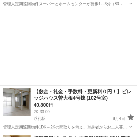
管理人定期巡回物件スーパーとホームセンターが徒歩1～3分（80～
180m）で、日常の買い物に便利な立地です。ペット飼育についてもご
奈良
吉野郡
大阿太駅
アパート
相談いただけます。フリーレント1ヶ月＋最大3万円引越サポートあ
り！敷金・礼金・更新料・鍵交換代...
【敷金・礼金・手数料・更新料０円！】ビレ
ッジハウス曽大根4号棟 (102号室)
40,800円
2K 33.09
浮孔駅
8月4日
管理人定期巡回物件1DK～2Kの間取りを備え、単身者からお二人暮ら
しまで幅広いライフスタイルに対応可能な物件です。ペット飼育につ
奈良
大和高田市
浮孔駅
アパート
ビレッジハウス