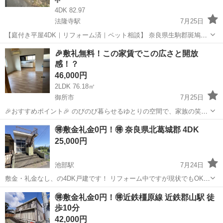
4DK 82.97
法隆寺駅
7月25日
【庭付き平屋4DK｜リフォーム済｜ペット相談】 奈良県生駒郡斑鳩町
龍田北にある平屋戸建の入居者募集です。 ■家賃 50,000円 ■間取り
奈良
生駒郡
法隆寺駅
一戸建て
🎉敷礼無料！この家賃でこの広さと開放
4DK ■所在地 奈良県生駒郡斑鳩町龍田北1-5-21 ■おすすめポイント...
感！？
46,000円
2LDK 76.18㎡
御所市
7月25日
🎉おすすめポイント🎉 のびのび暮らせるゆとりの空間で、家族の笑顔
がもっと増える場所！ 初期費用徹底カットなので、浮いたお金で憧れ
奈良
御所市
一戸建て
無料
🉐敷金礼金0円！🉐 奈良県北葛城郡 4DK
のインテリアや新生活を贅沢に楽しむ家！ ■物件名：26819 里山のピ
25,000円
アッツァ ■建物種別：...
池部駅
7月24日
敷金・礼金なし、の4DK戸建です！ リフォーム中ですが現状でもOKの
方はご連絡ください！ 複数人での居住、カフェ、グループホーム、デ
奈良
北葛城郡
池部駅
一戸建て
4DK
🉐敷金礼金0円！🉐近鉄橿原線 近鉄郡山駅 徒
イサービスなどの活用はいかがでしょう！ 敷地内に広い庭があるので
歩10分
趣味やバーベキューとして有効...
42,000円