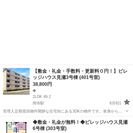
【敷金・礼金・手数料・更新料０円！】ビレ
ッジハウス見瀬3号棟 (401号室)
38,800円
2LDK 49.2
岡寺駅
8月8日
管理人定期巡回物件閑静な住宅街にある3DKの物件です。単身からフ
ァミリーまで幅広いお客様の生活を可能にしております。ペット飼育
奈良
橿原市
岡寺駅
アパート
ビレッジハウス
◆敷金・礼金が無料！◆ビレッジハウス見瀬
についてもご相談いただけます。新規入居限定！最大3万円引越サポー
6号棟 (303号室)
トあり！敷金・礼金・更新料・鍵交換...