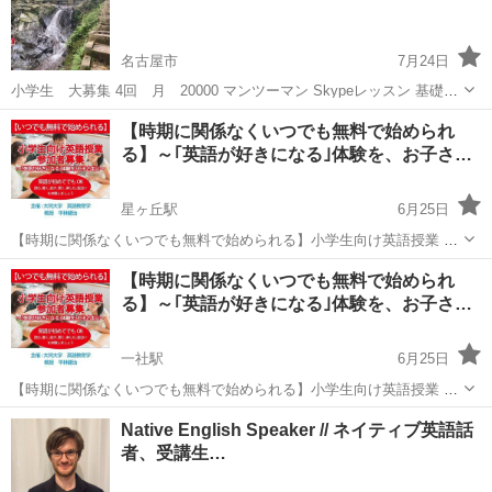
名古屋市
7月24日
小学生 大募集 4回 月 20000 マンツーマン Skypeレッスン 基礎を
つけてから中学に上がりましょう♪ 中学、高等学校の講師免許 英語
愛知
名古屋市
英語/基礎英語
小学生
【時期に関係なくいつでも無料で始められ
持っています 無料体験 レッスン有ります！ お気軽にお問い合わせく
る】～｢英語が好きになる｣体験を、お子さ…
ださ...
星ヶ丘駅
6月25日
【時期に関係なくいつでも無料で始められる】小学生向け英語授業 参
加者募集 ～｢英語が好きになる｣体験を、お子さまに～ ｢英語って面白
愛知
名古屋市
星ヶ丘駅
英語/基礎英語
【時期に関係なくいつでも無料で始められ
い！｣そんな気持ちを育てることを大切にした小学生向けの英語授業で
る】～｢英語が好きになる｣体験を、お子さ…
コミュニティセンター
す。 現在、少人数...
一社駅
6月25日
【時期に関係なくいつでも無料で始められる】小学生向け英語授業 参
加者募集 ～｢英語が好きになる｣体験を、お子さまに～ ｢英語って面白
愛知
名古屋市
一社駅
英語/基礎英語
Native English Speaker // ネイティブ英語話
い！｣そんな気持ちを育てることを大切にした小学生向けの英語授業で
者、受講生…
コミュニティセンター
す。 現在、少人数...