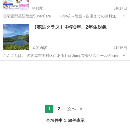
平針駅
5月17日
◎学童型英語教室SuperCare ※学校～教室～自宅までの無料送迎
あります。 ※最長２０時まで延長お預かり ご好評につき無料体
愛知
名古屋市
平針駅
英語/基礎英語
無料
【英語クラス】中学1年、2年生対象
験とキャンペーン実施中です。 お気軽にまずはお問合せください。
...
太閤通駅
4月16日
こんにちは。 名古屋市中村区にあるThe Jump英会話スクールのEmiで
す。中学1・2年生を対象としたクラスのご紹介です。英語習得を総合
愛知
名古屋市
太閤通駅
英語/基礎英語
Emi
的にサポートします。ぜひ英語を始めてみませんか？ 毎週火曜日
18:00〜1...
1
2
次へ
全76件中 1-50件表示