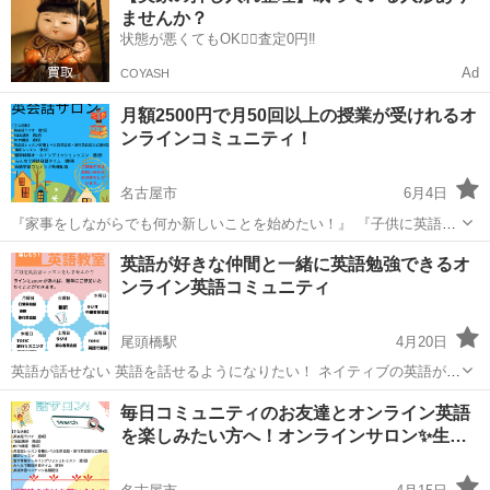
ませんか？
析しな...
状態が悪くてもOK🙆‍♀️査定0円‼️
Ad
COYASH
月額2500円で月50回以上の授業が受けれるオ
ンラインコミュニティ！
名古屋市
6月4日
『家事をしながらでも何か新しいことを始めたい！』 『子供に英語を
習わせるので自分も話せるようにしておきたい！』 『中学高レベルの
愛知
名古屋市
英語/基礎英語
コミュニティ
英語が好きな仲間と一緒に英語勉強できるオ
英会話から復習したい！』
ンライン英語コミュニティ
●●●●●●●●●●●●●●●●●●●●●●●●●●●●●●●●...
尾頭橋駅
4月20日
英語が話せない 英語を話せるようになりたい！ ネイティブの英語が聞
こえない 外国人講師のいる英会話教室行くのが怖い 英語を発するのが
愛知
名古屋市
尾頭橋駅
英語/基礎英語
オンライン
毎日コミュニティのお友達とオンライン英語
恥ずかしい 英会話アレルギーを克服したい！ 字幕なしで洋画を見た
を楽しみたい方へ！オンラインサロン✨生…
い！...