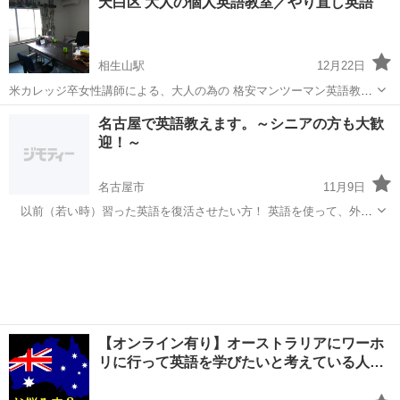
天白区 大人の個人英語教室／やり直し英語
https://akanespringday.wixsite.com/good-mornin-...
相生山駅
12月22日
米カレッジ卒女性講師による、大人の為の 格安マンツーマン英語教室
です。 月2～3回の月謝6000円~、更新は１ヶ月毎、 入会費無し、教材
愛知
名古屋市
相生山駅
英語/基礎英語
名古屋で英語教えます。～シニアの方も大歓
費込みの月謝になります。 ◆今さら聞けない、文法の基礎の基礎から
迎！～
やりなおしたい大...
名古屋市
11月9日
以前（若い時）習った英語を復活させたい方！ 英語を使って、外国
を旅行し友達を作りたい方！ 外国の友達とメールや会話のやり取りし
愛知
名古屋市
英語/基礎英語
シニア
たい方！ 英語をブラッシュ・アップしてみませんか？ メールで
お問い合わせください。
【オンライン有り】オーストラリアにワーホ
リに行って英語を学びたいと考えている人…