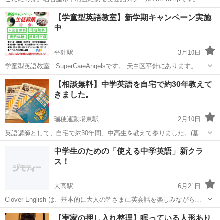
火曜・水曜・金曜日15:30〜16:30に園児から小学校低学年クラス、
愛知
名古屋市
太閤通駅
英語/基礎英語
クラス
【学童型英語教室】新学期キャンペーン実施
16:45〜17:45の時間帯は火曜日から金曜日まで小学生クラスをそれぞ
中
れ開催...
平針駅
3月10日
学童型英語教室 SuperCareAngelsです。 天白区平針にあります。 新
春キャンペーン実施中です。 ●入会金無料(3000円→0円） ●送迎無料
愛知
名古屋市
平針駅
英語/基礎英語
英語教室
【相談無料】中学英語を自宅で約30年教えて
(学校～教室～自宅) ●無料体験 ●授業料半額(2ヶ...
きました。
瑞穂運動場東駅
2月10日
英語講師として、自宅で約30年間、中高生を教えて参りました。(基
本、個人指導) 多くの生徒と出会ってきました。 もし、今、基礎英語
愛知
名古屋市
瑞穂運動場東駅
英語/基礎英語
理系
中学生のための「使える中学英語」新クラ
の学習にお困りでしたら、ご相談にのります。もちろんご相談は、無
ス！
料です。 ⚫塾に行ってい...
大高駅
6月21日
Clover English は、基本的に大人の皆さまに英会話を楽しみながら身
につけていただく教室です。 それでも、個別に中学生のレッスンや、
愛知
名古屋市
大高駅
英語/基礎英語
クラス
【実家の押し入れ整理】眠っている人形あり
中学生学習支援なども行なってきました。 そこで、中学の教科書を分