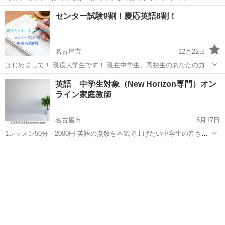
ラブでは、マンツーマンとグループレッスンを開講しています。 ■未
愛知
名古屋市
英語/基礎英語
英語教室
センター試験9割！慶応英語8割！
就学児～小学生向けコース ・グループレッスン Kiddy CAT(キディキ
ャ...
名古屋市
12月22日
はじめまして！ 現役大学生です！ 現在中学生、高校生のあなたの力に
なります。 南山大学1年生の僕ですが、センター試験英語9割を突破
愛知
名古屋市
英語/基礎英語
英文法
英語 中学生対象（New Horizon専門）オン
し、慶應義塾大学の英語試験では8割を突破しました。 僕自身が英語
ライン家庭教師
をどのよう...
名古屋市
6月17日
1レッスン50分 2000円 英語の点数を本気で上げたい中学生の皆さん
一緒に勉強していきましょう。 zoomオンライン 時給 2000円 生徒
愛知
名古屋市
英語/基礎英語
プロフィール
の感想 塾よりわかりやすい、 学年順位が上がった！ ...