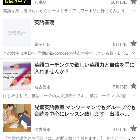
八事駅
10月18日
英語を身に着けたいからオーストラリアにワーホリに行ってみようと
考えているけど色々悩んでいることが多いそこのあなた！ ・今の英語
愛知
名古屋市
八事駅
英語/基礎英語
英語基礎
力で行っても大丈夫かな？行く前に英語力を上げたい！ ・治安は良い
の？ ・現地での友達の作...
星ヶ丘駅
9月12日
この教室は中1の一学期のis/do/doesの時点で挫折している超・初心者
レベルの方からを対象としている、中学生専門のやり直し英文法を専
愛知
名古屋市
星ヶ丘駅
英語/基礎英語
コーチ
英語コーチングで欲しい英語力と自信を手に
門としています。 中学英語は中2の夏休みまでで決まる。 とまで言わ
入れませんか？
れている大切な...
名古屋市
5月25日
はじめまして、英語コーチの大坪加奈子です。 英語コーチングの魅
力、それはまさに コーチングにあります。 コーチングとは、人材開発
愛知
名古屋市
英語/基礎英語
コーチング
児童英語教室 マンツーマンでもグループでも
の技法の一種で対話によって相手の自己実現や目標達成を図る技術で
音読を中心にレッスン致します。出張ホ…
あり個人の自発的な...
名古屋市
4月12日
【営業勧誘等のお問合せは、お断り致しております。】 ダイナソーク