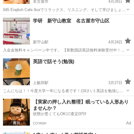
名古屋市
4月28日
045 English Cafe Ikoiでリラックス、リスニング、そして学びましょう
English Cafe Ikoiでは、音楽が流れる居心地の良い空間で、英語学習を
愛知
名古屋市
英語/基礎英語
英文法
学研 新守山教室 名古屋市守山区
お楽しみいただけます。AriaやVidaといっ...
新守山駅
4月24日
入会金無料キャンペーン中です。 【算数国語英語無料体験受付中！】
理科社会の対象は小学5年生から中学3年生まで 通常クラスにプラスし
愛知
名古屋市
新守山駅
英語/基礎英語
デジタル
英語で話そう(勉強)
てご受講いただけます。 通常クラス分＋4840円です。理科社会セット
通常クラスの無料体...
上飯田駅
3月27日
こんにちは！！今度大学一年になる者です！(18さい) 英語を勉強して
います 今度、4月12日(土)に 【名古屋市北区のスターバックス(そよら
愛知
名古屋市
上飯田駅
英語/基礎英語
さい
【実家の押し入れ整理】眠っている人形あり
上飯田店)】(時間:13時〜14時) で英会話の集まりを開こうと思いま
ませんか？
す！！スター...
状態が悪くてもOK🙆‍♀️査定0円‼️
Ad
COYASH