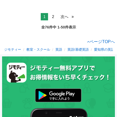
1
2
次へ
全76件中 1-50件表示
ページTOPへ
ジモティー
教室・スクール
英語
英語/基礎英語
愛知県の英語/