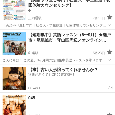
講！ キッズ英会話＆クラフト教室MiMi’s Kids English&C...
回体験カウンセリング】
庄内通駅
7月11日
【英語やり直し専門｜社会人・学生歓迎｜初回体験カウンセリング】
こんにちは。英語講師の中村仁之（ひとし）です。 名古屋市内または
愛知
名古屋市
庄内通駅
英語/基礎英語
【短期集中】英語レッスン（6〜9月）★瀬戸
オンラインで、英語の個別指導を行っています。 ✔ 上智大英文学科卒
市・尾張旭市・守山区周辺／オンライン…
✔ UCL ...
印場駅
5月23日
こんにちは！ この夏、3ヶ月間の短期集中英語レッスンを承ります。
お子様〜大人の方まで歓迎！目的やレベルに合わせて丁寧に指導いた
愛知
名古屋市
印場駅
英語/基礎英語
オンライン
【求】古い人形譲ってくれませんか？
します。 【対応エリア】 瀬戸市・尾張旭市・名古屋市守山区 近辺 ※
状態が悪くてもOK🙆‍♀️査定0円‼️
オンライン...
Ad
COYASH
045