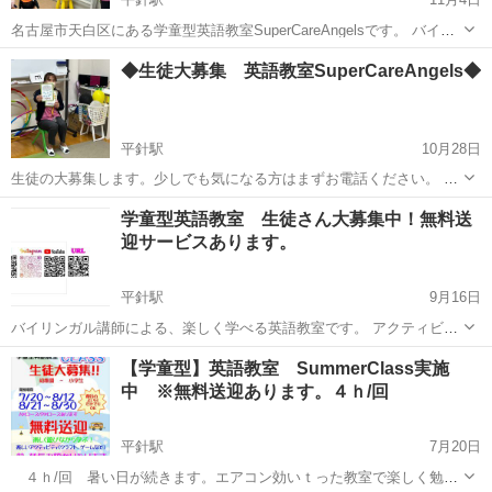
名古屋市天白区にある学童型英語教室SuperCareAngelsです。 バイリ
ンガル講師による、楽しく学べ自然に英語がみに付きます。 アクティ
愛知
名古屋市
平針駅
英語/基礎英語
英語教室
◆生徒大募集 英語教室SuperCareAngels◆
ビティもあり、本当にみんな楽しく学んでいます。 無料体験実施中で
すので、...
平針駅
10月28日
生徒の大募集します。少しでも気になる方はまずお電話ください。 お
問い合わせは土日も大丈夫です。 対象：①３才～幼稚園児 15：00
愛知
名古屋市
平針駅
英語/基礎英語
英語教室
学童型英語教室 生徒さん大募集中！無料送
～ 16：30 90分 ②小学生 16：30 ～ 18：00
迎サービスあります。
90分...
平針駅
9月16日
バイリンガル講師による、楽しく学べる英語教室です。 アクティビテ
ィもあり、本当にみんな楽しく学んでいます。 無料体験実施中ですの
愛知
名古屋市
平針駅
英語/基礎英語
英語教室
【学童型】英語教室 SummerClass実施
で、この楽しい教室を覗きにきませんか?! ＠料金も地域最安値 ＠
中 ※無料送迎あります。４ｈ/回
無料送迎(学校～...
平針駅
7月20日
４ｈ/回 暑い日が続きます。エアコン効いｔった教室で楽しく勉