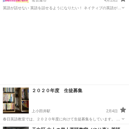
名古屋市
4月15日
英語が話せない 英語を話せるようになりたい！ ネイティブの英語が聞
こえない 外国人講師のいる英会話教室行くのが怖い 英語を発するのが
愛知
名古屋市
英語/基礎英語
オンラインサロン
恥ずかしい 英会話アレルギーを克服したい！ 字幕なしで洋画を見た
い！...
２０２０年度 生徒募集
上小田井駅
2月4日
春日英語教室では、２０２０年度に向けて生徒募集をしています。 小
学校1年生〜大歓迎！ 基礎からしっかり教えます。 詳しくは、
愛知
名古屋市
上小田井駅
英語/基礎英語
英語教室