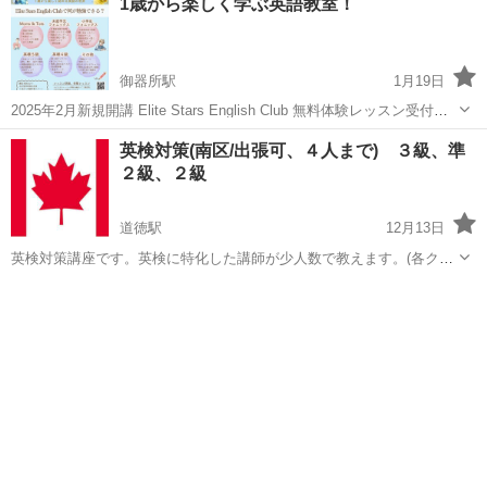
1歳から楽しく学ぶ英語教室！
御器所駅
1月19日
2025年2月新規開講 Elite Stars English Club 無料体験レッスン受付
中！ 2/7までのお申し込みで 入学金無料！ 初回3ヶ月お月謝無料！ 今
愛知
名古屋市
御器所駅
英語/基礎英語
1級
英検対策(南区/出張可、４人まで) ３級、準
すぐお申し込みを！ 🎶音楽で英語リズ...
２級、２級
道徳駅
12月13日
英検対策講座です。英検に特化した講師が少人数で教えます。(各クラ
ス４人まで) 講師は中学、高校の英語も教員免許保持。英検の指導経験
愛知
名古屋市
道徳駅
英語/基礎英語
カナダ人
豊富です。カナダに１６年住んでいて、カナダの教育委員会で中学
生、高校生留学生に関わる仕事をし...