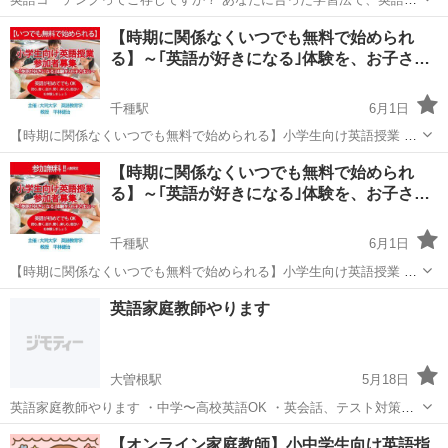
習の継続と成長をサポートするサービスです。 この度、限定10名で無
愛知
名古屋市
英語/基礎英語
セッション
【時期に関係なくいつでも無料で始められ
料体験セッションを実施します！ たとえば… ✧TOEICの点数アップが
る】～｢英語が好きになる｣体験を、お子さ…
昇進...
千種駅
6月1日
【時期に関係なくいつでも無料で始められる】小学生向け英語授業 参
加者募集 ～｢英語が好きになる｣体験を、お子さまに～ ｢英語って面白
愛知
名古屋市
千種駅
英語/基礎英語
小学生
【時期に関係なくいつでも無料で始められ
い！｣そんな気持ちを育てることを大切にした小学生向けの英語授業で
る】～｢英語が好きになる｣体験を、お子さ…
す。 現在、少...
千種駅
6月1日
【時期に関係なくいつでも無料で始められる】小学生向け英語授業 参
加者募集 ～｢英語が好きになる｣体験を、お子さまに～ ｢英語って面白
愛知
名古屋市
千種駅
英語/基礎英語
小学生
英語家庭教師やります
い！｣そんな気持ちを育てることを大切にした小学生向けの英語授業で
す。 現在、少人数...
大曽根駅
5月18日
英語家庭教師やります ・中学〜高校英語OK ・英会話、テスト対策ど
っちも対応 ・1回2000円〜（応相談） ・オンライン / 対面どちらも可
愛知
名古屋市
大曽根駅
英語/基礎英語
オンライン
【オンライン家庭教師】小中学生向け英語指
「短期間で点数上げたい人」「英語苦手な人」歓迎 気軽にDMくださ