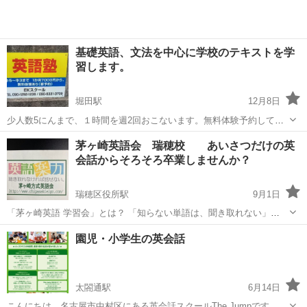
基礎英語、文法を中心に学校のテキストを学
習します。
堀田駅
12月8日
少人数5にんまで、１時間を週2回おこないます。無料体験予約してく
ださい。小3からの希望の方は相談にのります。
愛知
名古屋市
堀田駅
英語/基礎英語
少人数
茅ヶ崎英語会 瑞穂校 あいさつだけの英
会話からそろそろ卒業しませんか？
瑞穂区役所駅
9月1日
「茅ヶ崎英語 学習会」とは？ 「知らない単語は、聞き取れない」
「聞き取れなければ話せない」のコンセプトで 40年程前にNHKの国際
愛知
名古屋市
瑞穂区役所駅
英語/基礎英語
1級
園児・小学生の英会話
記者が立ち上げた リスニングを軸とした学習メソッドです。 名古屋瑞
穂校はクラス形式という...
太閤通駅
6月14日
こんにちは。名古屋市中村区にある英会話スクールThe Jumpです。