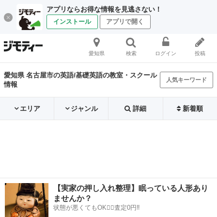
アプリならお得な情報を見逃さない！
インストール
アプリで開く
愛知県
検索
ログイン
投稿
愛知県 名古屋市の英語/基礎英語の教室・スクール
人気キーワード
情報
エリア
ジャンル
詳細
新着順
【実家の押し入れ整理】眠っている人形あり
ませんか？
状態が悪くてもOK🙆‍♀️査定0円‼️