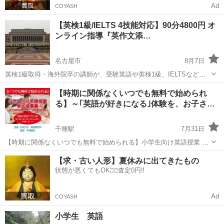
Ad
COYASH
【英検1級/IELTS 4技能対応】90分4800円 オ
ンライン指導『英作文添…
名古屋市
8月7日
英検1級取得・海外院卒の講師が、受験英語や英検1級、IELTSなどに
ついてGoogle MeetやTeamsを通じた個人レッスンを行なっておりま
愛知
名古屋市
英語/基礎英語
1級
【時期に関係なくいつでも無料で始められ
す。 1. 授業例 単語テスト＋英作文提出分解説＋英文読解 *適宜画面
る】～｢英語が好きになる｣体験を、お子さ…
共...
千種駅
7月31日
【時期に関係なくいつでも無料で始められる】小学生向け英語授業 参
加者募集 ～｢英語が好きになる｣体験を、お子さまに～ ｢英語って面白
愛知
名古屋市
千種駅
英語/基礎英語
小学生
【求・古い人形】夏休みに出てきたもの
い！｣そんな気持ちを育てることを大切にした小学生向けの英語授業で
状態が悪くてもOK🙆‍♀️査定0円‼️
す。 現在、少人数...
Ad
COYASH
小学生 英語