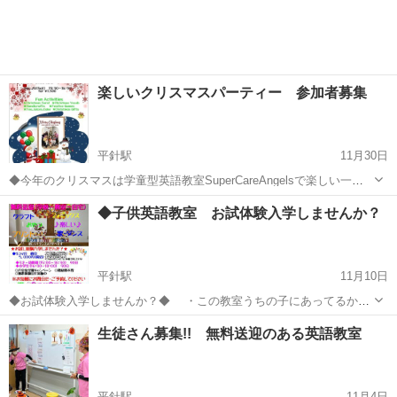
楽しいクリスマスパーティー 参加者募集
平針駅
11月30日
◆今年のクリスマスは学童型英語教室SuperCareAngelsで楽しい一時
を!!◆ 入会していない方も飛込み参加ＯＫです(^^♪ バイリンガル英
愛知
名古屋市
平針駅
英語/基礎英語
英語教室
◆子供英語教室 お試体験入学しませんか？
語講師と楽しく英語を学びながらパーティーをしましょう フォニ...
平針駅
11月10日
◆お試体験入学しませんか？◆ ・この教室うちの子にあってるかか
なぁ～？ ・どんな雰囲気なんだろ～ ・いきなり正式入会は？？？
愛知
名古屋市
平針駅
英語/基礎英語
コマ
生徒さん募集!! 無料送迎のある英語教室
・１コマだけでは決めれないかも そんな方にお勧めなお試体験入学
です。 ●...
平針駅
11月4日