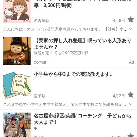
導｜3,500円/時間
い
名古屋駅
4月8日
こんにちは！オンライン英語家庭教師をしております。 【対象】小学
生・中学生 【科目】英語 【授業形式】オンライン（Zoom・Google
愛知
名古屋市
名古屋駅
英語/基礎英語
オンライン
【実家の押し入れ整理】眠っている人形あり
Meet等） 【料金】3,500円/時間 【対応エリア】全国どこでも対応...
ませんか？
状態が悪くてもOK🙆‍♀️査定0円‼️
Ad
COYASH
小学生から中3までの英語教えます。
荒子駅
4月2日
これまで塾で小学生と中学生対象と、某公立中学校にて英語を教える
ことに携わっていました。講師歴も大学1年生から仕事していますので
愛知
名古屋市
荒子駅
英語/基礎英語
小学生
名古屋市/緑区/英語/ コーチング 子どもから
20年ほどになりますし、もちろん教員免許中学. 高校. 英語1種を持っ
大人まで！
ています。 英検は2級を持っ...