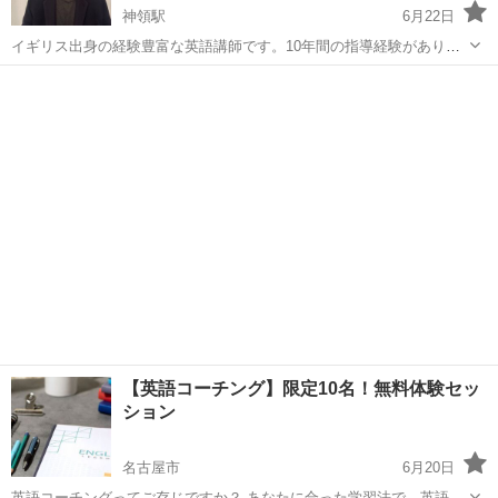
神領駅
6月22日
イギリス出身の経験豊富な英語講師です。10年間の指導経験があり、
エディンバラ大学の修士号を取得しています。このサイトで私の授業
愛知
名古屋市
神領駅
英語/基礎英語
ネイティブ
に関するレビューをご覧いただけます。
https://preply.in/EDMOND6EN...
【英語コーチング】限定10名！無料体験セッ
ション
名古屋市
6月20日
英語コーチングってご存じですか？ あなたに合った学習法で、英語学