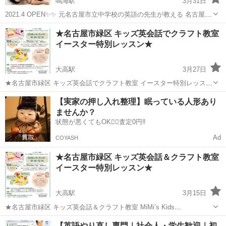
鳴海駅
3月31日
2021.4 OPEN✨✨ 元名古屋市立中学校の英語の先生が教える 名古屋市
緑区のアットホームな英語教室 I's ENGLISH HOUSE です🏡 ＝＝＝＝
愛知
名古屋市
鳴海駅
英語/基礎英語
英語教室
★名古屋市緑区 キッズ英会話でクラフト教室
＝＝＝＝ 【現在募集中📣】 ⁡・中学生...
イースター特別レッスン★
大高駅
3月27日
★名古屋市緑区 キッズ英会話でクラフト教室 イースター特別レッスン
★ この春、名古屋市緑区こども造形教室ダ・ヴィンチ内にて開講！ キ
愛知
名古屋市
大高駅
英語/基礎英語
クラフト
【実家の押し入れ整理】眠っている人形あり
ッズ英会話＆クラフト教室MiMi’s Kids English&Craftのイースター...
ませんか？
状態が悪くてもOK🙆‍♀️査定0円‼️
Ad
COYASH
★名古屋市緑区 キッズ英会話＆クラフト教室
イースター特別レッスン★
大高駅
3月15日
★名古屋市緑区 キッズ英会話＆クラフト教室 MiMi’s Kids
English&Craft★ 名古屋市緑区こども造形教室ダ・ヴィンチ内にて開
愛知
名古屋市
大高駅
英語/基礎英語
クラフト
【英語やり直し専門｜社会人・学生歓迎｜初