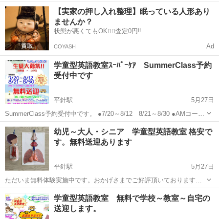
強！ ※学校～教室～自宅までの無料送迎学童型英語教室
愛知
名古屋市
平針駅
英語/基礎英語
英語教室
【実家の押し入れ整理】眠っている人形あり
SuperCareAngels ●SummerClass ７/20～8/30 期間中は土曜日も営
ませんか？
業...
状態が悪くてもOK🙆‍♀️査定0円‼️
Ad
COYASH
学童型英語教室ｽｰﾊﾟｰｹｱ SummerClass予約
受付中です
平針駅
5月27日
SummerClass予約受付中です。 ●7/20～8/12 8/21～8/30 ●AMコー
ス 9：30～13：30 PMコース 13：30～17：30 ●無料送迎あり ●
愛知
名古屋市
平針駅
英語/基礎英語
英語教室
幼児～大人・シニア 学童型英語教室 格安で
前・後延長預かりあり ●この夏に英語はワン...
す。無料送迎あります
平針駅
5月27日
ただいま無料体験実施中です。おかげさまでご好評頂いております。
少しでも興味をお持ち頂きましたらお気軽に無料体験してください。
愛知
名古屋市
平針駅
英語/基礎英語
シニア
学童型英語教室 無料で学校～教室～自宅の
ホームページも見てくださいね。 ※無料体験を是非ご予約ください。
送迎します。
（無理な営業しません。...