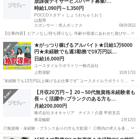
放課後デイサービス/パート募集!…
アップを早く実現したい...
時給1,090円～1,350円
POCCOスタディ しょうわちゅうおう
山梨県
スポンサー：求人ボックス
08月05日
【仕事内容】ピアノなし/持ち帰りなし 年齢や発達にあわせた遊びや活
動、生活等の体験を通した総合的な 関わりの中で成長の援助を行いま
アルバイト・パート
★がっつり稼げるアルバイト★日給1万6000
す。 利用者の送迎(車の運転) や活動実績入力等簡単な事務作業があり
円★未経験でも週3勤務で19万円以…
ます。 子ども達やスタッフ同士、...
日給16,000円
ユースタイルラボラトリー株式会社
上野原駅
10月17日
”未経験でも13万円以上稼げるお仕事です” ユースタイルラボラトリー
は 『頑張れば頑張るほど評価してもらえる』会社です。 ◆夜間の空い
山梨
上野原市
上野原駅
ホームヘルパー
夜間
【月収20万円～】20～50代無資格未経験者も
た時間を有効に活用したい！ ◆介護に興味がある！ ◆出勤回数を抑え
長～く活躍中♪ブランクのある方も…
て効率的に...
月給200,000円
株式会社ネオキャリア ナイス！介護 甲府支店
東花輪駅
2月12日
◎無資格・未経験・ブランクありの方も大歓迎！ ◎県内の求人を多数
お預かりしていますのでご希望ぴったりのお仕事ご紹介します♪ ◎週2
山梨
中央市
東花輪駅
ホームヘルパー
50代