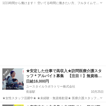
1日1時間から働けます！ 空いてる時間に働きたい方、フルタイムで働
きたい方どちらもお待ちしております！ 時給：1,440円～1,640円 ※時
山梨
甲府市
甲府駅
ホームヘルパー
給に処遇改善手当を含む 日曜・祝日手当 200円/時 資...
★安定した仕事で高収入★訪問医療介護スタ
ッフ＊アルバイト募集 【注目！】無資格…
日給16,000円
ユースタイルラボラトリー株式会社
長坂駅
10月25日
★女性スタッフ活躍中★ ★未経験・無資格歓迎★ 医療介護スタッフの
お仕事は、 身体に障がいのある方のお宅へ行って 医療的ケア、食事や
山梨
北杜市
長坂駅
ホームヘルパー
スタッフ