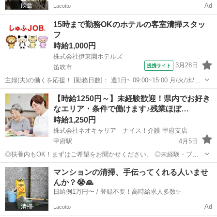
Ad
Lacotto
15時まで勤務OKのホテルの客室清掃スタッ
フ
時給1,000円
株式会社伊東園ホテルズ
3月28日
提携サイト
笛吹市
主婦(夫)の働くを応援！ [勤務日数]： 週1日~ 09:00~15:00 月/火/水/木/
金/土/日 などから選べます [勤務地・最寄駅]： 山梨県笛吹市石和町川
山梨
笛吹市
ホームヘルパー
【時給1250円～】未経験歓迎！県内でお好き
中島1607-28 ホテル君佳 石和温泉駅自動車5分 ...
なエリア・条件で働けます♪残業ほぼ…
時給1,250円
株式会社ネオキャリア ナイス！介護 甲府支店
甲府駅
4月5日
◎扶養内もOK！まずはご希望をお聞かせください。 ◎未経験・ブラ
ンクあり大歓迎！ ◎県内の求人からご希望ぴったりのお仕事をご紹介
山梨
甲府市
甲府駅
ホームヘルパー
スタッフ
マンションの清掃、手伝ってくれる人いませ
します♪ ◎週2日×4h以上から★ご希望シフトをご相談ください。 ◎2
んか？😭🙏
か月のおためし勤務...
日給例1万円〜 / 登録不要！高時給求人多数✨
Ad
Lacotto