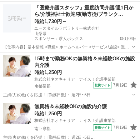
09:00~15:00/10:00~16:00/07:00~16:00/09:00~18:00/11:00~20:00 月/
山梨
南都留郡
ホームヘルパー
「医療介護スタッフ」重度訪問介護/週1日か
火/水/木/金/土/日 などから選べます ...
ら/介護福祉士歓迎/夜勤専従/ブランク…
時給1,730円～
ユースタイルラボラトリー株式会社
山梨県
スポンサー：求人ボックス
08月04日
【仕事内容】基本情報 <職種> ホームヘルパー <サービス/施設> 重度
訪問介護 お仕事内容 重い障害や難病などで身体を動かせない方のお宅
アルバイト・パート
15時まで勤務OKの無資格＆未経験OKの施設
に訪問し、夜間の見守りケアを行うお仕事です。もちろん直行直帰
内介護
OK。 <仕事内容> ALSなど...
時給1,250円
株式会社ネオキャリア ナイス！介護事業部
7月19日
提携サイト
南都留郡
主婦(夫)の働くを応援！ [勤務日数]： 週2日~5日
09:00~15:00/10:00~16:00/07:00~16:00/09:00~18:00/11:00~20:00 月/
山梨
南都留郡
ホームヘルパー
無資格＆未経験OKの施設内介護
火/水/木/金/土/日 などから選べます ...
時給1,250円
株式会社ネオキャリア ナイス！介護事業部
7月19日
提携サイト
南巨摩郡
主婦(夫)の働くを応援！ [勤務日数]： 週2日~5日