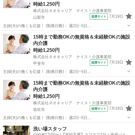
時給1,250円
株式会社ネオキャリア ナイス！介護事業部
7月19日
提携サイト
山梨市
主婦(夫)の働くを応援！ [勤務日数]： 週2日~5日
09:00~15:00/10:00~16:00/07:00~16:00/09:00~18:00/11:00~20:00 月/
山梨
山梨市
ホームヘルパー
15時まで勤務OKの無資格＆未経験OKの施設
火/水/木/金/土/日 などから選べます ...
内介護
時給1,250円
株式会社ネオキャリア ナイス！介護事業部
7月19日
提携サイト
甲斐市
主婦(夫)の働くを応援！ [勤務日数]： 週2日~5日
09:00~15:00/10:00~16:00/07:00~16:00/09:00~18:00/11:00~20:00 月/
山梨
甲斐市
ホームヘルパー
15時まで勤務OKの無資格＆未経験OKの施設
火/水/木/金/土/日 などから選べます ...
内介護
時給1,250円
株式会社ネオキャリア ナイス！介護事業部
7月19日
提携サイト
笛吹市
主婦(夫)の働くを応援！ [勤務日数]： 週2日~5日
09:00~15:00/10:00~16:00/07:00~16:00/09:00~18:00/11:00~20:00 月/
山梨
笛吹市
ホームヘルパー
洗い場スタッフ
火/水/木/金/土/日 などから選べます ...
日給例1万円〜 /【登録不要】スマホで1分！単発バイト