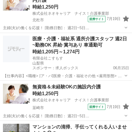
内介護
時給1,250円
株式会社ネオキャリア ナイス！介護事業部
7月19日
提携サイト
北杜市
主婦(夫)の働くを応援！ [勤務日数]： 週2日~5日
09:00~15:00/10:00~16:00/07:00~16:00/09:00~18:00/11:00~20:00 月/
山梨
北杜市
ホームヘルパー
医療・介護・福祉系 通所介護スタッフ 週2日
火/水/木/金/土/日 などから選べます ...
~勤務OK 昇給·賞与あり 車通勤可
時給1,205円～1,274円
有限会社こすもす
山梨県
スポンサー：求人ボックス
06月15日
【仕事内容】<職種> [ア・パ]医療・介護・福祉その他 <雇用形態> ア
ルバイト・パート <給与> [ア・パ]時給1,205円～1,274円 交通費:一部
アルバイト・パート
無資格＆未経験OKの施設内介護
支給 規定あり(上限5,000円/月) 上記時給は処遇改善手当を含みます
時給1,250円
経...
株式会社ネオキャリア ナイス！介護事業部
7月19日
提携サイト
韮崎市
主婦(夫)の働くを応援！ [勤務日数]： 週2日~5日
09:00~15:00/10:00~16:00/07:00~16:00/09:00~18:00/11:00~20:00 月/
山梨
韮崎市
ホームヘルパー
マンションの清掃、手伝ってくれる人いませ
火/水/木/金/土/日 などから選べます ...