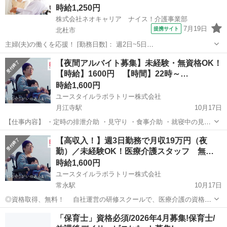
時給1,250円
株式会社ネオキャリア ナイス！介護事業部
7月19日
提携サイト
北杜市
主婦(夫)の働くを応援！ [勤務日数]： 週2日~5日
09:00~15:00/10:00~16:00/07:00~16:00/09:00~18:00/11:00~20:00 月/
山梨
北杜市
ホームヘルパー
【夜間アルバイト募集】未経験・無資格OK！
火/水/木/金/土/日 などから選べます ...
【時給】1600円 【時間】22時～…
時給1,600円
ユースタイルラボラトリー株式会社
月江寺駅
10月17日
【仕事内容】 ・定時の排泄介助 ・見守り ・食事介助 ・就寝中の見守
り ・介護記録の記入 等 重度障がい者の方への訪問介護をお願いしま
山梨
富士吉田市
月江寺駅
ホームヘルパー
無料
【高収入！】週3日勤務で月収19万円（夜
す。入社時に医療的ケアの知識は必要ありません。 当社では介護研修
勤）／未経験OK！医療介護スタッフ 無…
スクール...
時給1,600円
ユースタイルラボラトリー株式会社
常永駅
10月17日
◎資格取得、無料！ 自社運営の研修スクールで、医療介護の資格が
無料で取得できます！ ◎未経験、歓迎！ ◎手に職をつけたい方、安定
山梨
南アルプス市
常永駅
ホームヘルパー
スタッフ
「保育士」資格必須/2026年4月募集!保育士/
した仕事がしたい方も歓迎！ ◎成長分野の仕事がしたい方、キャリア