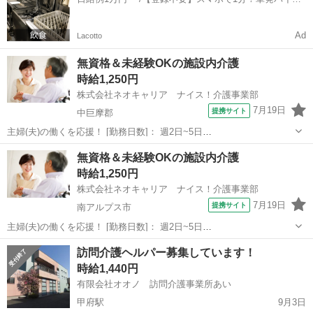
一括検索✨
Ad
Lacotto
無資格＆未経験OKの施設内介護
時給1,250円
株式会社ネオキャリア ナイス！介護事業部
7月19日
提携サイト
中巨摩郡
主婦(夫)の働くを応援！ [勤務日数]： 週2日~5日
09:00~15:00/10:00~16:00/07:00~16:00/09:00~18:00/11:00~20:00 月/
山梨
中巨摩郡
ホームヘルパー
無資格＆未経験OKの施設内介護
火/水/木/金/土/日 などから選べます ...
時給1,250円
株式会社ネオキャリア ナイス！介護事業部
7月19日
提携サイト
南アルプス市
主婦(夫)の働くを応援！ [勤務日数]： 週2日~5日
09:00~15:00/10:00~16:00/07:00~16:00/09:00~18:00/11:00~20:00 月/
山梨
南アルプス市
ホームヘルパー
訪問介護ヘルパー募集しています！
火/水/木/金/土/日 などから選べます ...
時給1,440円
有限会社オオノ 訪問介護事業所あい
甲府駅
9月3日