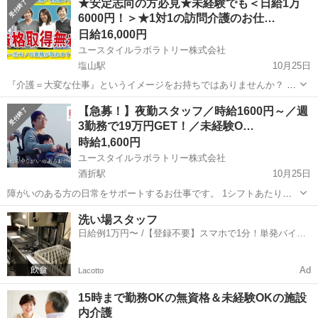
★安定志向の方必見★未経験でも＜日給1万
お着替えなどのお世話をしていただく 訪問介護のお仕事です。 【仕事
6000円！＞★1対1の訪問介護のお仕…
内容】...
日給16,000円
ユースタイルラボラトリー株式会社
塩山駅
10月25日
『介護＝大変な仕事』というイメージをお持ちではありませんか？ ⇒
介護業界を取り巻く環境は日々刻々と変化しています。 私たちユース
山梨
甲州市
塩山駅
ホームヘルパー
介助
【急募！】夜勤スタッフ／時給1600円～／週
タイルラボラトリーは ベンチャー企業ならではの柔軟性を活かし 『現
3勤務で19万円GET！／未経験O…
場で働く人々』のことを...
時給1,600円
ユースタイルラボラトリー株式会社
酒折駅
10月25日
障がいのある方の日常をサポートするお仕事です。 1シフトあたりの
訪問数は1件のみ（夜勤の場合）。 余裕を持って利用者様と向き合う
山梨
甲府市
酒折駅
ホームヘルパー
スタッフ
洗い場スタッフ
ことが出来ます♪ 【仕事内容】 ・定時の排泄介助 ・見守り ・食事介
日給例1万円〜 /【登録不要】スマホで1分！単発バイト
助 ・就寝...
一括検索✨
Ad
Lacotto
15時まで勤務OKの無資格＆未経験OKの施設
内介護