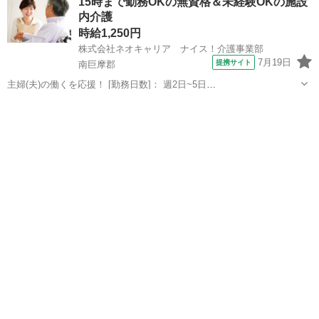
15時まで勤務OKの無資格＆未経験OKの施設
日×4h以上からOK！ご希望シフトをご相談ください。 ◎2か月のおた
内介護
めし勤務もOK！気に...
時給1,250円
株式会社ネオキャリア ナイス！介護事業部
7月19日
提携サイト
南巨摩郡
主婦(夫)の働くを応援！ [勤務日数]： 週2日~5日
09:00~15:00/10:00~16:00/07:00~16:00/09:00~18:00/11:00~20:00 月/
山梨
南巨摩郡
ホームヘルパー
火/水/木/金/土/日 などから選べます ...