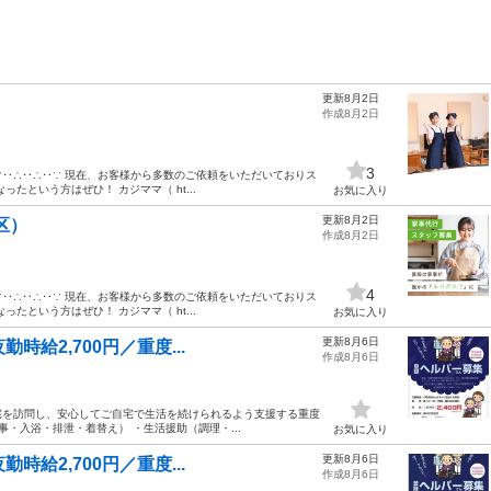
更新8月2日
）
作成8月2日
3
‥∵‥∴‥∴‥∵ 現在、お客様から多数のご依頼をいただいておりス
たという方はぜひ！ カジママ（ ht...
お気に入り
更新8月2日
区）
作成8月2日
4
‥∵‥∴‥∴‥∵ 現在、お客様から多数のご依頼をいただいておりス
たという方はぜひ！ カジママ（ ht...
お気に入り
更新8月6日
時給2,700円／重度...
作成8月6日
宅を訪問し、安心してご自宅で生活を続けられるよう支援する重度
・入浴・排泄・着替え） ・生活援助（調理・...
お気に入り
更新8月6日
時給2,700円／重度...
作成8月6日