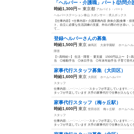
「ヘルパー・介護職」パート/訪問介護
時給1,300円～
東京都
アルバイト・パート
ヘルパーステーション泰山
スポンサー：求人ボックス
【仕事内容】<仕事内容> 介護業務内容 身体介護(食事・
ト、自立に必要な生活訓練の支援、外出の際の付き添い、シ
て...
登録ヘルパーさんの募集
時給1,500円
東京
練馬区
大泉学園駅
ホームヘル
障害
【✨高時給✨】 生活・障害・ 要支援 1500円以上〜 【✨
当 ◎移動手当 ◎休日手当 ◎年末年始手当 子育て世代も活
家事代行スタッフ募集（大田区）
時給1,600円
東京
大田区
ホームヘルパー
スタッフ
仕事内容: ∴‥∵‥∴‥∵‥スタッフが不足しています!!∴
タッフが不足しています 大手の家事代行で仕事が入らなくなっ
家事代行スタッフ（梅ヶ丘駅）
時給1,600円
東京
世田谷区
梅ヶ丘駅
ホームヘル
スタッフ
仕事内容: ∴‥∵‥∴‥∵‥スタッフが不足しています!!∴
タッフが不足しています 大手の家事代行で仕事が入らなくなっ