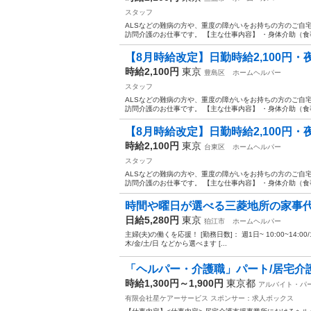
スタッフ
ALSなどの難病の方や、重度の障がいをお持ちの方のご自
訪問介護のお仕事です。 【主な仕事内容】 ・身体介助（食事
【8月時給改定】日勤時給2,100円・夜勤
時給2,100円
東京
豊島区
ホームヘルパー
スタッフ
ALSなどの難病の方や、重度の障がいをお持ちの方のご自
訪問介護のお仕事です。 【主な仕事内容】 ・身体介助（食事
【8月時給改定】日勤時給2,100円・夜勤
時給2,100円
東京
台東区
ホームヘルパー
スタッフ
ALSなどの難病の方や、重度の障がいをお持ちの方のご自
訪問介護のお仕事です。 【主な仕事内容】 ・身体介助（食事
時間や曜日が選べる三菱地所の家事
日給5,280円
東京
狛江市
ホームヘルパー
主婦(夫)の働くを応援！ [勤務日数]： 週1日~ 10:00~14:00/10:00~
木/金/土/日 などから選べます [...
「ヘルパー・介護職」パート/居宅介護支
時給1,300円～1,900円
東京都
アルバイト・パ
有限会社星ケアーサービス
スポンサー：求人ボックス