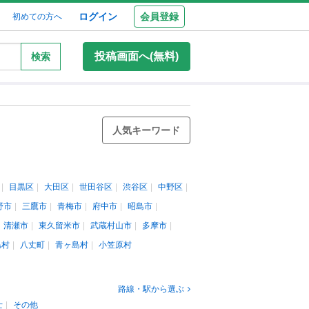
ログイン
会員登録
初めての方へ
投稿画面へ(無料)
検索
人気キーワード
目黒区
大田区
世田谷区
渋谷区
中野区
野市
三鷹市
青梅市
府中市
昭島市
清瀬市
東久留米市
武蔵村山市
多摩市
島村
八丈町
青ヶ島村
小笠原村
路線・駅から選ぶ
士
その他