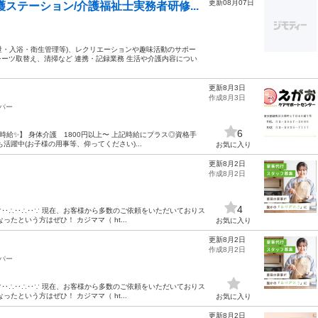
更新08月07日
ステーション/介護福祉士実務者研修...
排泄・入浴・衛生管理等)、レクリエーションや趣味活動のサポー
ーツ取替え、清掃など 連携・記録業務 生活や介護内容につい
更新8月3日
作成8月3日
パー
6
高時給✨】 身体介護 1800円以上〜 上記時給にプラス◎資格手
躍中(お子様の用事等、仰ってください)...
お気に入り
更新8月2日
作成8月2日
4
‥∵‥∴‥∴‥∵ 現在、お客様から多数のご依頼をいただいておりス
たという方はぜひ！ カジママ（ ht...
お気に入り
更新8月2日
作成8月2日
パー
‥∵‥∴‥∴‥∵ 現在、お客様から多数のご依頼をいただいておりス
たという方はぜひ！ カジママ（ ht...
お気に入り
更新8月2日