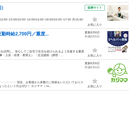
制）
提携サイト
15:00/10:00~14:00/14:00~18:00/10:00~17:00 月/火/水/
お気に入り
更新8月6日
時給2,700円／重度...
作成8月6日
宅を訪問し、安心してご自宅で生活を続けられるよう支援する重度
・入浴・排泄・着替え） ・生活援助（調理・...
お気に入り
更新8月6日
作成8月6日
‥∵‥∴‥∴‥∵ 現在、お客様から多数のご依頼をいただいておりス
たという方はぜひ！ カジママ（ ht...
お気に入り