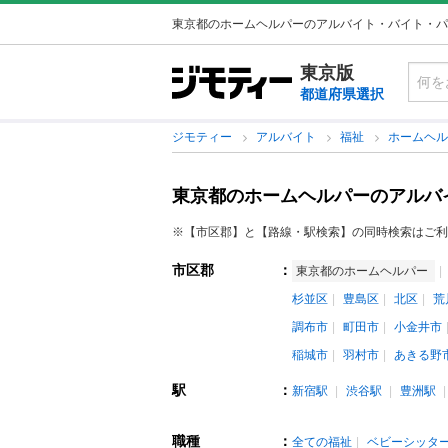
東京都のホームヘルパーのアルバイト・バイト・パ
東京版
都道府県選択
ジモティー
アルバイト
福祉
ホームヘ
東京都のホームヘルパーのアルバ
※【市区郡】と【路線・駅検索】の同時検索はご利
市区郡
：
東京都のホームヘルパー
杉並区
豊島区
北区
荒
調布市
町田市
小金井市
稲城市
羽村市
あきる野
駅
：
新宿駅
渋谷駅
豊洲駅
職種
：
全ての福祉
ベビーシッタ