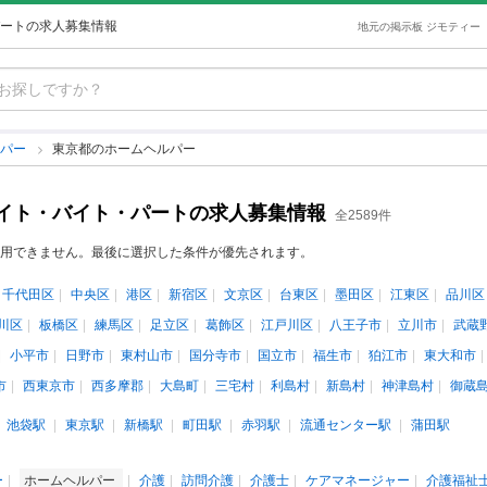
ートの求人募集情報
地元の掲示板 ジモティー
ルパー
東京都のホームヘルパー
イト・バイト・パートの求人募集情報
全2589件
用できません。最後に選択した条件が優先されます。
千代田区
中央区
港区
新宿区
文京区
台東区
墨田区
江東区
品川区
川区
板橋区
練馬区
足立区
葛飾区
江戸川区
八王子市
立川市
武蔵
小平市
日野市
東村山市
国分寺市
国立市
福生市
狛江市
東大和市
市
西東京市
西多摩郡
大島町
三宅村
利島村
新島村
神津島村
御蔵
池袋駅
東京駅
新橋駅
町田駅
赤羽駅
流通センター駅
蒲田駅
ー
ホームヘルパー
介護
訪問介護
介護士
ケアマネージャー
介護福祉