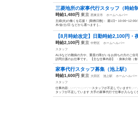
三菱地所の家事代行スタッフ（時給
時給1,480円
東京
西東京市
ホームヘルパー
主婦(夫)の働くを応援！ [勤務日数]： 週1日~ 10:00~12:00/13:00~
木/金/土/日 などから選べます [...
【8月時給改定】日勤時給2,100円・夜勤
時給2,100円
東京
中野区
ホームヘルパー
スタッフ
ALSなどの難病の方や、重度の障がいをお持ちの方のご自
訪問介護のお仕事です。 【主な仕事内容】 ・身体介助（食事
家事代行スタッフ募集（池上駅）
時給1,600円
東京
大田区
池上駅
ホームヘルパー
スタッフ
仕事内容: ∴‥∵‥∴‥∵‥スタッフが不足しています!!∴
タッフが不足しています 大手の家事代行で仕事が入らなくなっ