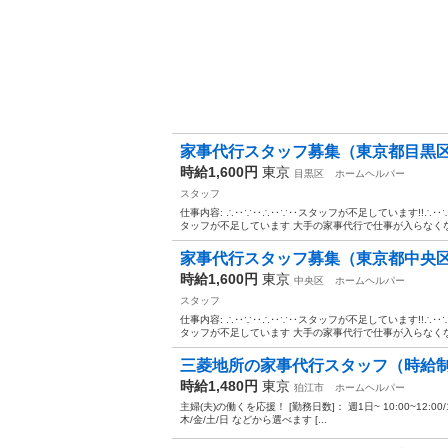
家事代行スタッフ募集（東京都目黒
時給1,600円
東京
目黒区
ホームヘルパー
スタッフ
仕事内容: ∴‥∵‥∴‥∵‥スタッフが不足しています!!∴
タッフが不足しています 大手の家事代行で仕事が入らなくなっ
家事代行スタッフ募集（東京都中央
時給1,600円
東京
中央区
ホームヘルパー
スタッフ
仕事内容: ∴‥∵‥∴‥∵‥スタッフが不足しています!!∴
タッフが不足しています 大手の家事代行で仕事が入らなくなっ
三菱地所の家事代行スタッフ（時給
時給1,480円
東京
狛江市
ホームヘルパー
主婦(夫)の働くを応援！ [勤務日数]： 週1日~ 10:00~12:00/13:00~
木/金/土/日 などから選べます [...