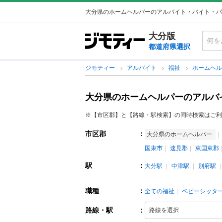
大分県のホームヘルパーのアルバイト・バイト・パ
大分版
都道府県選択
ジモティー
アルバイト
福祉
ホームヘ
大分県のホームヘルパーのアルバ
※【市区郡】と【路線・駅検索】の同時検索はご利
市区郡
：
大分県のホームヘルパー
国東市
速見郡
東国東郡
駅
：
大分駅
中津駅
別府駅
職種
：
全ての福祉
ベビーシッタ
路線・駅
：