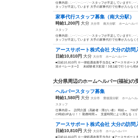
仕事内容: ∴‥∵‥∴‥∵‥スタッフが不足しています!!∴
タッフが不足しています 大手の家事代行で仕事が入らなくなっ
家事代行スタッフ募集（南大分駅）
時給1,200円
大分
大分市
南大分駅
ホームヘルパ
スタッフ
仕事内容: ∴‥∵‥∴‥∵‥スタッフが不足しています!!∴
タッフが不足しています 大手の家事代行で仕事が入らなくなっ
アースサポート株式会社 大分の訪問
日給10,810円
大分
大分市
ホームヘルパー
■日給10,810円 ※一律処遇改善手当含む ■アースサポー
浴オペレーター】 未経験者大歓迎！3名1組で行うから初めて
大分県周辺のホームヘルパー(福祉)の
ヘルパースタッフ募集
時給1,580円
大分
大分市
豊後国分駅
ホームヘル
スタッフ
仕事内容→ 訪問介護（高齢者・障がい者） 時給→ 79
の時給UPあり！！ 勤務時間→ 支援時間により異なる（１日
アースサポート株式会社 大分の訪問
日給10,810円
大分
大分市
ホームヘルパー
■日給10,810円 ※一律処遇改善手当含む ■アースサポー