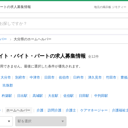
ートの求人募集情報
地元の掲示板 ジモティー
ルパー
大分県のホームヘルパー
イト・バイト・パートの求人募集情報
全12件
用できません。最後に選択した条件が優先されます。
大分市
別府市
中津市
日田市
佐伯市
臼杵市
津久見市
竹田市
豊後
玖珠郡
杵築駅
日出駅
高城駅
大在駅
佐伯駅
日田駅
中判田駅
ー
ホームヘルパー
介護
訪問介護
介護士
ケアマネージャー
介護福祉