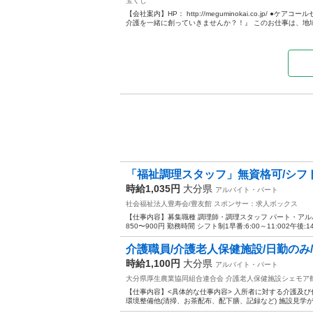
宝くじ
【会社案内】HP： http://meguminokai.co.jp
介護を一緒に創っていきませんか？！』 このお仕事は、地域
「福祉調理スタッフ」無資格可/シフ
時給1,035円
大分県
アルバイト・パート
社会福祉法人豊寿会/豊友館
スポンサー：求人ボックス
【仕事内容】募集職種 調理師・調理スタッフ パート・アルバイト
850〜900円 勤務時間 シフト制1早番:6:00～11:002午後:14:0
介護職員/介護老人保健施設/日勤のみ
時給1,100円
大分県
アルバイト・パート
大分県厚生農業協同組合連合会 介護老人保健施設シェモア
【仕事内容】<具体的な仕事内容> 入所者に対する介護及び
環境整備他(清掃、お茶配布、配下膳、記録など) 施設見学が