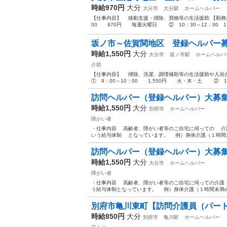
時給970円
大分
大分市
大分駅
ホームヘルパー
【仕事内容】 移動支援・掃除、買物等の生活援助 【勤務
00 970円 毎週火曜日 ② 10：30～12：00 1,
坂ノ市～佐賀関地区 登録ヘルパー
時給1,550円
大分
大分市
坂ノ市駅
ホームヘルパ
介助
【仕事内容】 掃除、洗濯、調理補助等の生活援助や入
① 9：00～10：00 1,550円 火・木・土 ② 16：
訪問ヘルパー（登録ヘルパー）大募
時給1,550円
大分
別府市
ホームヘルパー
障がい者
・仕事内容 高齢者、障がい者等のご自宅に伺っての 介
いう給与体制 となっています。 例）身体介護（１時間
訪問ヘルパー（登録ヘルパー）大募
時給1,550円
大分
大分市
ホームヘルパー
障がい者
・仕事内容 高齢者、障がい者等のご自宅に伺っての介護・
う給与体制となっています。 例）身体介護（１時間未満
別府市亀川東町【訪問介護員（パー
時給850円
大分
別府市
亀川駅
ホームヘルパー