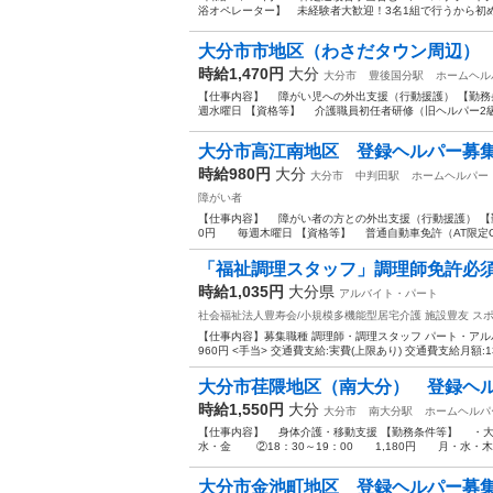
浴オペレーター】 未経験者大歓迎！3名1組で行うから初めて
大分市市地区（わさだタウン周辺）
時給1,470円
大分
大分市
豊後国分駅
ホームヘル
【仕事内容】 障がい児への外出支援（行動援護） 【勤務
週水曜日 【資格等】 介護職員初任者研修（旧ヘルパー2
大分市高江南地区 登録ヘルパー募
時給980円
大分
大分市
中判田駅
ホームヘルパー
障がい者
【仕事内容】 障がい者の方との外出支援（行動援護） 【
0円 毎週木曜日 【資格等】 普通自動車免許（AT限定OK
「福祉調理スタッフ」調理師免許必須/
時給1,035円
大分県
アルバイト・パート
社会福祉法人豊寿会/小規模多機能型居宅介護 施設豊友
ス
【仕事内容】募集職種 調理師・調理スタッフ パート・アルバイト
960円 <手当> 交通費支給:実費(上限あり) 交通費支給月額:13,0
大分市荏隈地区（南大分） 登録ヘ
時給1,550円
大分
大分市
南大分駅
ホームヘルパ
【仕事内容】 身体介護・移動支援 【勤務条件等】 ・大
水・金 ②18：30～19：00 1,180円 月・水・木・
大分市金池町地区 登録ヘルパー募