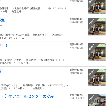
受付終了
作成6月15日
条件等】 ・大分市金池町（移動支援） ① 17：00～18：
300円 毎週土曜...
更新8月30日
募集
受付終了
作成6月15日
ー
浴介助（見守り）等の身体介護 【勤務条件等】 ・大分市白木
00～16：30 9...
更新9月18日
集！！
受付終了
作成3月11日
護・支援を行います。 ・給与形態 支援1件につき〇〇〇〇円と
未満の支援）１，５５０円～ ...
更新9月18日
集！
受付終了
作成2月26日
支援を行います。 ・給与形態 支援1件につき〇〇〇〇円とい
の支援）１，５５０円～ 生活援助（...
更新7月22日
ト）】ケアコールセンターめぐみ
受付終了
作成12月29日