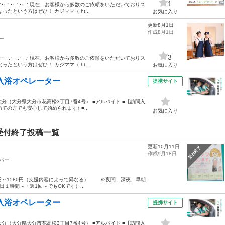
1
‥∵‥∴‥∴‥∵ 現在、お客様から多数のご依頼をいただいておりス
たという方はぜひ！ カジママ（ ht...
お気に入り
更新8月1日
作成8月1日
ー
3
‥∵‥∴‥∴‥∵ 現在、お客様から多数のご依頼をいただいておりス
たという方はぜひ！ カジママ（ ht...
お気に入り
入浴オペレーター
提携サイト
ト大分（大分県大分市花高松3丁目7番4号） ■アルバイト ■【訪問入
の方でも安心して始められます♪ ■...
お気に入り
受付終了投稿一覧
更新10月11日
受付終了
作成9月18日
パー
0円～1580円（支援内容によって異なる） ※夜間、深夜、早朝
１時間～・週1回～でもOKです）...
入浴オペレーター
提携サイト
ト大分（大分県大分市花高松3丁目7番4号） ■アルバイト ■【訪問入