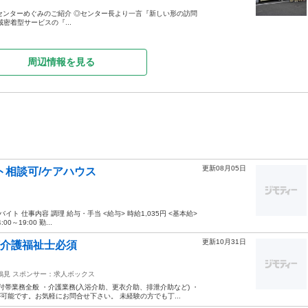
/ ●ケアコールセンターめぐみのご紹介 ◎センター長より一言『新しい形の訪問
密着型サービスの『...
周辺情報を見る
更新08月05日
ト相談可/ケアハウス
 仕事内容 調理 給与・手当 <給与> 時給1,035円 <基本給>
0～19:00 勤...
更新10月31日
/介護福祉士必須
鶴見
スポンサー：求人ボックス
付帯業務全般 ・介護業務(入浴介助、更衣介助、排泄介助など) ・
可能です。お気軽にお問合せ下さい。 未経験の方でも丁...