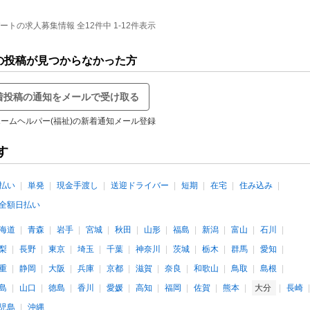
の求人募集情報 全12件中 1-12件表示
の投稿が見つからなかった方
着投稿の通知をメールで受け取る
ームヘルパー(福祉)の新着通知メール登録
す
払い
単発
現金手渡し
送迎ドライバー
短期
在宅
住み込み
全額日払い
海道
青森
岩手
宮城
秋田
山形
福島
新潟
富山
石川
梨
長野
東京
埼玉
千葉
神奈川
茨城
栃木
群馬
愛知
重
静岡
大阪
兵庫
京都
滋賀
奈良
和歌山
鳥取
島根
島
山口
徳島
香川
愛媛
高知
福岡
佐賀
熊本
大分
長崎
児島
沖縄