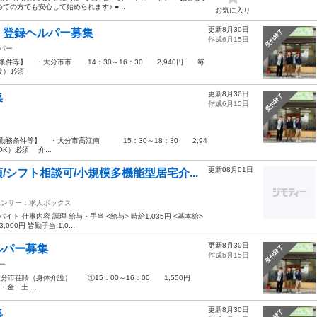
の方でも安心して始められます♪ ■...
お気に入り
更新8月30日
 登録ヘルパー募集
受付終了
作成6月15日
パー
条件等】 ・大分市市 14：30～16：30 2,940円 毎
級）必須
更新8月30日
集
受付終了
作成6月15日
勤務条件等】 ・大分市高江南 15：30～18：30 2,94
）必須 介...
更新08月01日
シフト相談可/小規模多機能型居宅介...
ポンサー：求人ボックス
 仕事内容 調理 給与・手当 <給与> 時給1,035円 <基本給>
00円 皆勤手当:1,0...
更新8月30日
ルパー募集
受付終了
作成6月15日
ー
分市荏隈（身体介護） ①15：00～16：00 1,550円
金・土 ...
更新8月30日
集