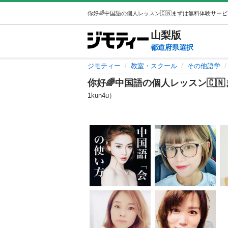
山梨
版
都道府県選択
ジモティー
教室・スクール
その他語学
你好🌈中国語の個人レッスン🇨
1kun4u）