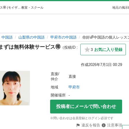
你好🌈中国語の個人レッスン🇨🇳まずは無料体験サービス🉐 (モイザmoiza) 甲府の中国語の生徒募集・教室・スクールの広告掲示板｜ジモティー
教室・スクール
地元の掲示
中国語
山梨県の中国語
甲府市の中国語
你好🌈中国語の個人レッスン
まずは無料体験サービス🉐
（投稿ID :
3
お気に入り登録
作成
2026年7月1日 00:29
直接/
直接
仲介
地域
甲府市
開催場所
-
投稿者にメールで問い合わせ
※問い合わせは会員登録とログイン必須です
違反を報告
注意事項