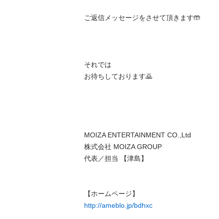
ご返信メッセージをさせて頂きます🤲

それでは

お待ちしております🙇

MOIZA ENTERTAINMENT CO.,Ltd

株式会社 MOIZA GROUP

代表／担当 【津島】

http://ameblo.jp/bdhxc