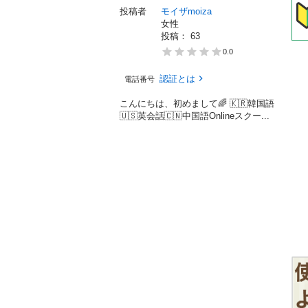
投稿者
モイザmoiza
女性
投稿： 
63
0.0
認証とは
電話番号
こんにちは、初めまして🌈 🇰🇷韓国語
🇺🇸英会話🇨🇳中国語Onlineスクー...