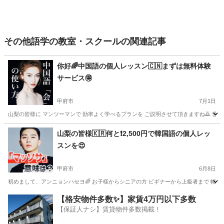
その他語学の教室・スクールの関連記事
你好🌈中国語の個人レッスン🇨🇳まずは無料体験
サービス🉐
甲府市
7月1日
山梨の皆様に マンツーマンで 効率よく学べるプランを ご説明させて頂きますね🙇 世界の
山梨
甲府市
中国語
レッスン
山梨の皆様🇰🇷何と❗️2,500円で韓国語の個人レッ
スンを😍
甲府市
6月8日
初めまして、アンニョンハセヨ🌈 お子様からシニアの方 ビギナーから上級者まで 幅広く韓
山梨
甲府市
韓国語
レッスン
【格安物件多数✨】家賃4万円以下多数
【保証人ナシ】賃貸物件多数掲載！