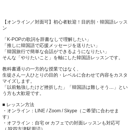
【オンライン／対面可】初心者歓迎！目的別・韓国語レッス
ン

「K-POPの歌詞を辞書なしで理解したい」

「推しに韓国語で応援メッセージを送りたい」

「韓国旅行で簡単な会話ができるようになりたい」

そんな「やりたいこと」を軸にした韓国語レッスンです。

教科書通りの一方的な授業ではなく、

生徒さん一人ひとりの目的・レベルに合わせて内容をカスタ
マイズします。

「以前勉強したけど挫折した」「韓国語は難しそう…」とい
う方も大歓迎です。

■ レッスン方法

・オンライン：LINE / Zoom / Skype（ご希望に合わせま
す）

・オフライン：自宅 or カフェでの対面レッスンも対応可
（JR四方津駅周辺）
