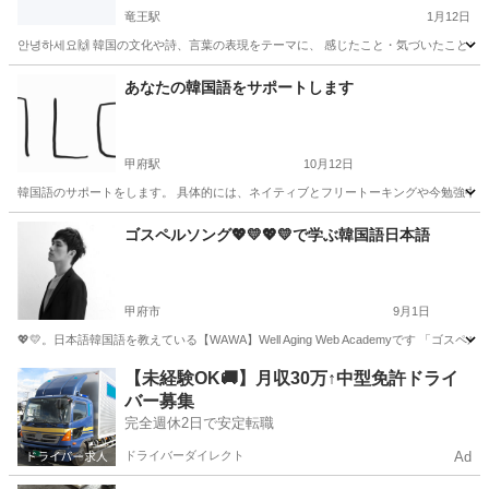
竜王駅
1月12日
안녕하세요🙌 韓国の文化や詩、言葉の表現をテーマに、 感じたこと・気づいたことを 参加者同
山梨
甲斐市
竜王駅
韓国語
オンライン
あなたの韓国語をサポートします
甲府駅
10月12日
韓国語のサポートをします。 具体的には、ネイティブとフリートーキングや今勉強中の
山梨
甲府市
甲府駅
韓国語
山梨
笛吹市
韓国語
ゴスペルソング💖💛💖💛で学ぶ韓国語日本語
無料
甲府市
9月1日
💖💛。日本語韓国語を教えている【WAWA】Well Aging Web Academyです
山梨
甲府市
韓国語
コミュニティ
【未経験OK🚚】月収30万↑中型免許ドライ
バー募集
完全週休2日で安定転職
ドライバーダイレクト
Ad