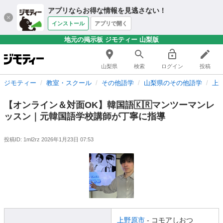
アプリならお得な情報を見逃さない！
インストール
アプリで開く
地元の掲示板 ジモティー 山梨版
山梨県
検索
ログイン
投稿
ジモティー
教室・スクール
その他語学
山梨県のその他語学
上
【オンライン＆対面OK】韓国語🇰🇷マンツーマンレ
ッスン｜元韓国語学校講師が丁寧に指導
投稿ID: 1ml2rz
2026年1月23日 07:53
上野原市
- コモアしおつ