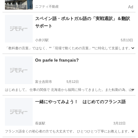
ニフティ不動産
Ad
スペイン語・ポルトガル語の「実戦通訳」＆翻訳
サポート
小井川駅
5月13日
「教科書の言葉」ではなく、**「現場で動くための言葉」**に特化して支援します。 【
山梨
南アルプス市
小井川駅
スペイン語
海外
On parle le français?
富士吉田市
5月12日
はじめまして。 仕事の関係で 北海道から福岡に帰ってきました。また転勤の為、山梨に。
山梨
富士吉田市
フランス語
一緒にやってみよう！ はじめてのフランス語
長坂駅
3月22日
フランス語全くの初心者の方でも大丈夫です。 ひとつひとつ丁寧にお教えします。 日