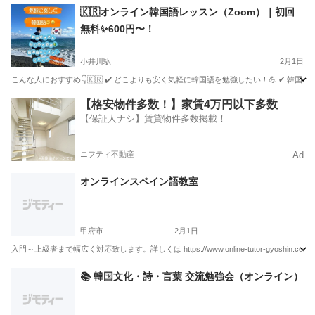
山梨
北杜市
長坂駅
フランス語
初心者
🇰🇷オンライン韓国語レッスン（Zoom）｜初回
無料✨600円〜！
小井川駅
2月1日
こんな人におすすめ👇🇰🇷 ✔️ どこよりも安く気軽に韓国語を勉強したい！💪 ✔ 韓国ドラ
山梨
中央市
小井川駅
韓国語
レッスン
【格安物件多数！】家賃4万円以下多数
【保証人ナシ】賃貸物件多数掲載！
ニフティ不動産
Ad
オンラインスペイン語教室
甲府市
2月1日
入門～上級者まで幅広く対応致します。詳しくは https://www.online-tutor-gyoshin.c
山梨
甲府市
スペイン語
オンライン
📚 韓国文化・詩・言葉 交流勉強会（オンライン）