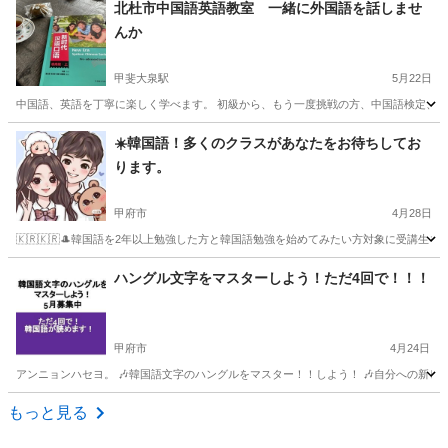
北杜市中国語英語教室 一緒に外国語を話しませ
んか
甲斐大泉駅
5月22日
中国語、英語を丁寧に楽しく学べます。 初級から、もう一度挑戦の方、中国語検定、留学
山梨
北杜市
甲斐大泉駅
中国語
シニア
☀️韓国語！多くのクラスがあなたをお待ちしてお
ります。
甲府市
4月28日
🇰🇷🇰🇷🎩韓国語を2年以上勉強した方と韓国語勉強を始めてみたい方対象に受講生
山梨
甲府市
韓国語
長野
長野市
韓国語
小学生
ハングル文字をマスターしよう！ただ4回で！！！
甲府市
4月24日
アンニョンハセヨ。 🎶韓国語文字のハングルをマスター！！しよう！ 🎶自分への新し
山梨
甲府市
韓国語
長野
長野市
韓国語
ハングル
もっと見る