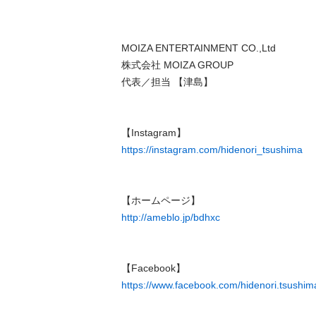
MOIZA ENTERTAINMENT CO.,Ltd

株式会社 MOIZA GROUP

代表／担当 【津島】

https://instagram.com/hidenori_tsushima
http://ameblo.jp/bdhxc
https://www.facebook.com/hidenori.tsushim