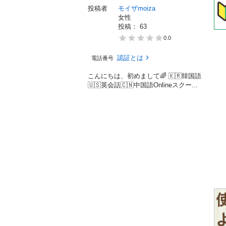
投稿者
モイザmoiza
女性
投稿： 
63
0.0
認証とは
電話番号
こんにちは、初めまして🌈 🇰🇷韓国語
🇺🇸英会話🇨🇳中国語Onlineスクー...