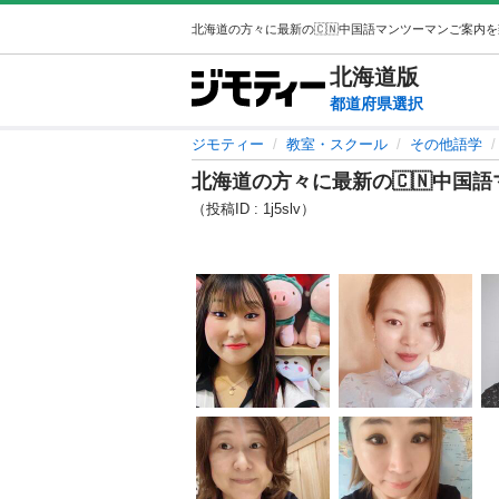
北海道
版
都道府県選択
ジモティー
教室・スクール
その他語学
北海道の方々に最新の🇨🇳中国
（投稿ID : 1j5slv）