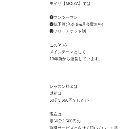
モイザ【MOIZA】では

❶マンツーマン

❷低予算(入会金&月会費無料)

❸フリーチケット制

この3つを

メインテーマとして

13年前から運営しています。

レッスン料金は

以前は

60分3,650円でしたが

現在は

🟣60分2,500円の

割引サービスとさせて頂いています🉐
