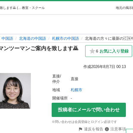
北海道の方々に最新の🇨🇳中国語マンツーマンご案内を致します🙇 (モイザmoiza) 札幌の中国語の生徒募集・教室・スクールの広告掲示板｜ジモティー
教室・スクール
地元の掲示
中国語
北海道の中国語
札幌市の中国語
北海道の方々に最新の🇨
語マンツーマンご案内を致します🙇
6
お気に入り登録
作成
2026年8月7日 00:13
直接/
直接
仲介
地域
札幌市
開催場所
-
投稿者にメールで問い合わせ
※問い合わせは会員登録とログイン必須です
違反を報告
注意事項