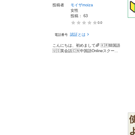
投稿者
モイザmoiza
女性
投稿： 
63
0.0
認証とは
電話番号
こんにちは、初めまして🌈 🇰🇷韓国語
🇺🇸英会話🇨🇳中国語Onlineスクー...