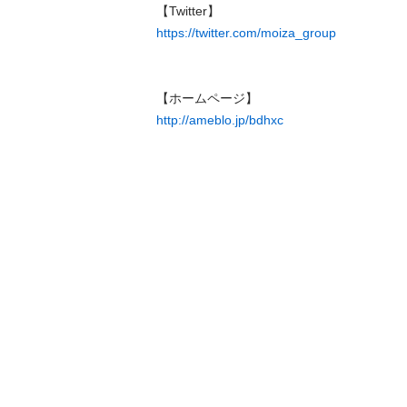
https://twitter.com/moiza_group
http://ameblo.jp/bdhxc