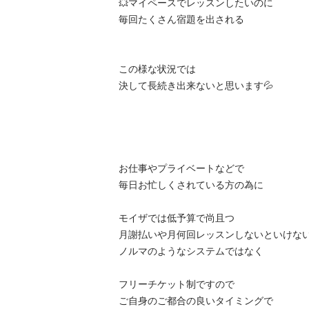
💥マイペースでレッスンしたいのに

毎回たくさん宿題を出される

この様な状況では

決して長続き出来ないと思います💦

お仕事やプライベートなどで

毎日お忙しくされている方の為に

モイザでは低予算で尚且つ

月謝払いや月何回レッスンしないといけない
ノルマのようなシステムではなく

フリーチケット制ですので

ご自身のご都合の良いタイミングで
