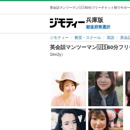
兵庫
版
都道府県選択
ジモティー
教室・スクール
英語
英会
英会話マンツーマン🇺🇸60分フ
1itm2y）