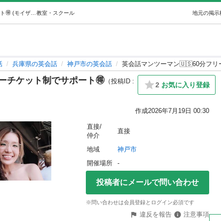
英会話マンツーマン🇺🇸60分フリーチケット制でサポート🉐 (モイザmoiza) 神戸の英会話の生徒募集・教室・スクールの広告掲示板｜ジモティー
教室・スクール
地元の掲示
話
兵庫県の英会話
神戸市の英会話
英会話マンツーマン🇺🇸60分フ
リーチケット制でサポート🉐
（投稿ID :
2
お気に入り登録
作成
2026年7月19日 00:30
直接/
直接
仲介
地域
神戸市
開催場所
-
投稿者にメールで問い合わせ
※問い合わせは会員登録とログイン必須です
違反を報告
注意事項