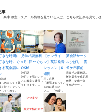
記事
制... 兵庫 教室・スクール情報を見ている人は、こちらの記事も見ていま
好きな時間に
見学相談無料
【オンライ
英会話サーク
好きな時にで
⭐️月1回〜でも
ン】英語発音
ルひばり 雲
きる英会話レ
OK❗️6...
レッスン｜6
雀ケ丘駅前
神戸駅
雲雀丘花屋敷駅...
ッ...
週間...
神戸で英語のレッ
阪急雲雀ケ丘花屋
姫路市
三ノ宮駅
スン教室を運営し
敷駅 徒歩一分
はじめまして！興
「単語は知ってい
ております。...
英会話サー...
味を持ってクリッ
るのに通じな
クしてくれて...
い…」 「何度...