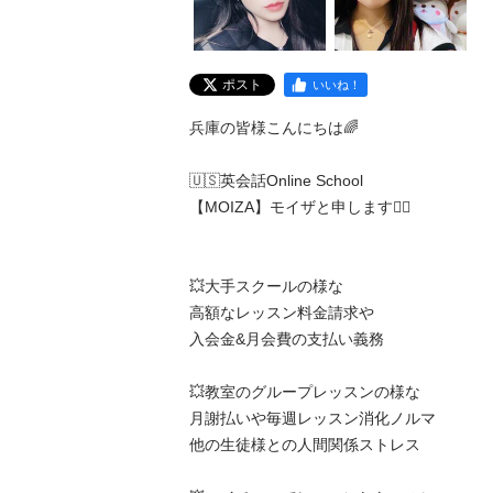
ポスト
いいね！
兵庫の皆様こんにちは🌈

🇺🇸英会話Online School 

【MOIZA】モイザと申します🙇‍♂️

️💥大手スクールの様な

高額なレッスン料金請求や

入会金&月会費の支払い義務

💥教室のグループレッスンの様な

月謝払いや毎週レッスン消化ノルマ

他の生徒様との人間関係ストレス
