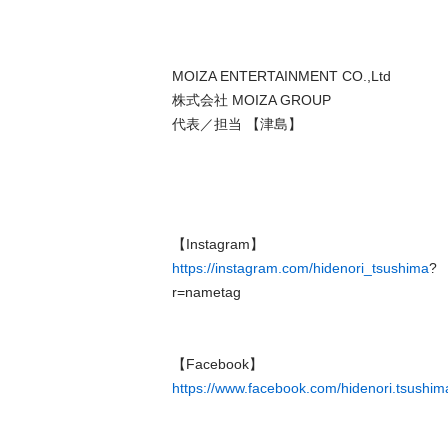
MOIZA ENTERTAINMENT CO.,Ltd

株式会社 MOIZA GROUP

代表／担当 【津島】

https://instagram.com/hidenori_tsushima
?

r=nametag

https://www.facebook.com/hidenori.tsushim