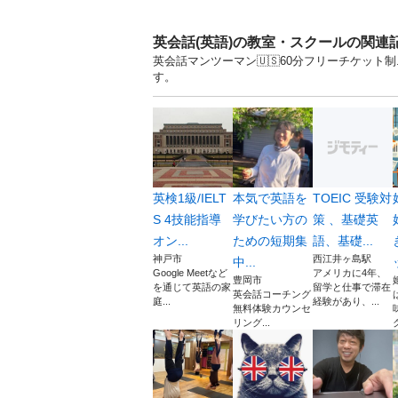
英会話(英語)の教室・スクールの関連
英会話マンツーマン🇺🇸60分フリーチケット
す。
英検1級/IELT
本気で英語を
TOEIC 受験対
S 4技能指導
学びたい方の
策 、基礎英
オン...
ための短期集
語、基礎...
神戸市
西江井ヶ島駅
中...
Google Meetなど
アメリカに4年、
豊岡市
を通じて英語の家
留学と仕事で滞在
英会話コーチング
庭...
経験があり、...
無料体験カウンセ
リング...