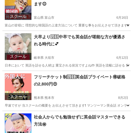
ます😊
スクール
富山県 富山市
6月16日
富山の皆様に 理想的な韓国語の上達方法について 重要な事をお伝えさせて頂きます❗️ ️
富山
富山市
韓国語
レッスン
大卒より🇺🇸中卒でも英会話が堪能な方が優遇さ
れる時代に💕
スクール
岐阜県 大垣市
6月12日
日本において 英語を話せる人材は 重宝される状況ですよね🤲 英語を流暢に話せる 日本人は
岐阜
大垣市
英会話
レッスン
フリーチケット制🇺🇸英会話プライベート🉐破格
の2,800円😍
スクール
熊本県 熊本市
8月2日
早速ですが 当スクールの概要を お伝えさせて頂きます❗️ マンツーマン英会話 オンラインMOI
熊本
熊本市
英会話
レッスン
社会人からでも勉強せずに英会話マスターできる
方法㊙️