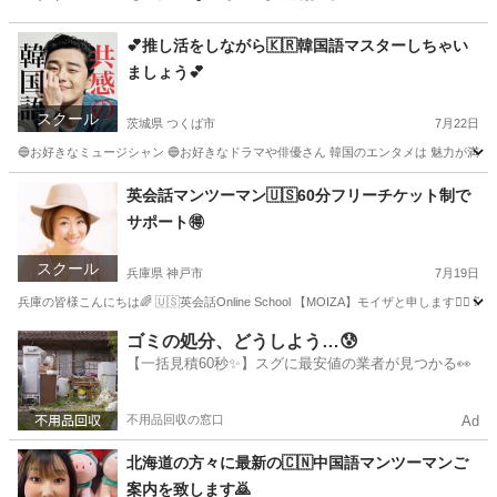
💕推し活をしながら🇰🇷韓国語マスターしちゃい
ましょう💕
スクール
茨城県 つくば市
7月22日
🔵お好きなミュージシャン 🔵お好きなドラマや俳優さん 韓国のエンタメは 魅力が満載で
茨城
つくば市
韓国語
レッスン
英会話マンツーマン🇺🇸60分フリーチケット制で
サポート🉐
スクール
兵庫県 神戸市
7月19日
兵庫の皆様こんにちは🌈 🇺🇸英会話Online School 【MOIZA】モイザと申します
兵庫
神戸市
英会話
マンツーマン
ゴミの処分、どうしよう…😰
【一括見積60秒✨】スグに最安値の業者が見つかる👀
不用品回収の窓口
Ad
北海道の方々に最新の🇨🇳中国語マンツーマンご
案内を致します🙇