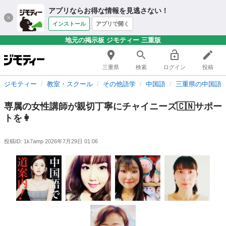
アプリならお得な情報を見逃さない！
インストール
アプリで開く
地元の掲示板 ジモティー 三重版
三重県
検索
ログイン
投稿
ジモティー
教室・スクール
その他語学
中国語
三重県の中国語
専属の女性講師が親切丁寧にチャイニーズ🇨🇳サポー
トを👩
投稿ID: 1k7amp
2026年7月29日 01:06