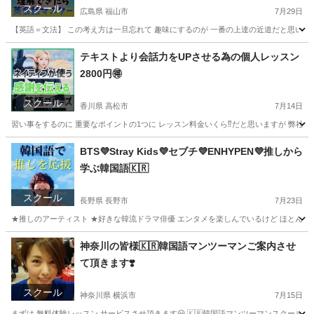
スクール
広島県 福山市
7月29日
【英語＝文法】 この考え方は一旦忘れて 趣味にするのが 一番の上達の近道だと思います❣️ 
広島
福山市
英会話
レッスン
テキストより会話力をUPさせる為の個人レッスン
2800円🉐
スクール
香川県 高松市
7月14日
習い事をするのに 重要なポイントの1つに レッスン料金いくら⁉️だと思いますが 弊社 MOIZ
香川
高松市
英会話
レッスン
BTS💜Stray Kids💜セブチ💜ENHYPEN💜推しから
学ぶ韓国語🇰🇷
スクール
長野県 長野市
7月23日
★推しのアーティスト ★好きな韓流ドラマ俳優 エンタメを楽しんでいるけど ほとんど&全く
長野
長野市
韓国語
BTS
神奈川の皆様🇰🇷韓国語マンツーマンご案内させ
て頂きます❣️
スクール
神奈川県 横浜市
7月15日
まずは 無料体験レッスン サービスさせ頂きます😃 🇰🇷韓国語マンツーマンスクール 【M