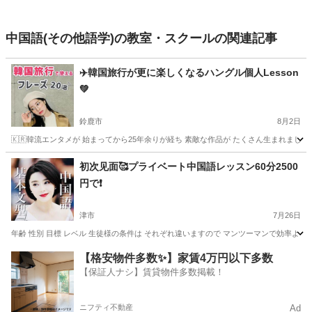
中国語(その他語学)の教室・スクールの関連記事
✈️韓国旅行が更に楽しくなるハングル個人Lesson
💚
鈴鹿市
8月2日
🇰🇷韓流エンタメが 始まってから25年余りが経ち 素敵な作品が たくさん生まれましたね
三重
鈴鹿市
韓国語
ハングル
初次见面🥰プライベート中国語レッスン60分2500
円で❗️
津市
7月26日
年齢 性別 目標 レベル 生徒様の条件は それぞれ違いますので マンツーマンで効率よく そ
三重
津市
中国語
レッスン
【格安物件多数✨】家賃4万円以下多数
【保証人ナシ】賃貸物件多数掲載！
ニフティ不動産
Ad