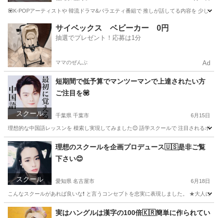
💟K-POPアーティストや 韓流ドラマ&バラエティ番組で 推しが話してる内容を 少しで
福岡
福岡市
韓国語
初心者
サイベックス ベビーカー 0円
抽選でプレゼント！応募は1分
ママのぜんぶ
Ad
短期間で低予算でマンツーマンで上達されたい方
ご注目を💟
スクール
千葉県 千葉市
6月15日
理想的な中国語レッスンを 模索し実現してみました😊 語学スクールで 注目されるポイントは 
千葉
千葉市
中国語
レッスン
理想のスクールを企画プロデュース🇺🇸是非ご覧
下さい😊
スクール
愛知県 名古屋市
6月18日
こんなスクールがあれば良いな❗️ と言うコンセプトを忠実に表現しました。 ★大人にな
愛知
名古屋市
英会話
レッスン
実はハングルは漢字の100倍🇰🇷簡単に作られてい