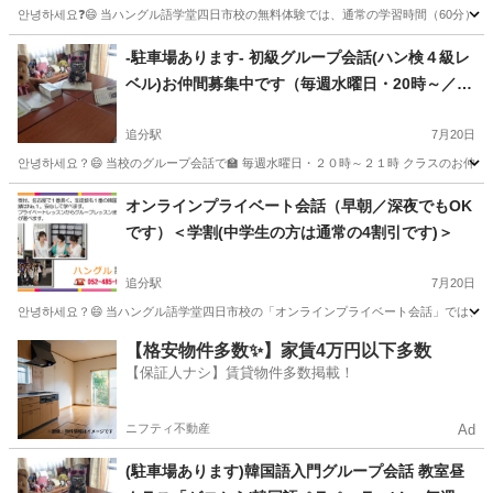
안녕하세요❓😄 当ハングル語学堂四日市校の無料体験では、通常の学習時間（60分）通りに、体験
三重
津市
津駅
韓国語
無料
-駐車場あります- 初級グループ会話(ハン検４級レ
ベル)お仲間募集中です（毎週水曜日・20時～／オ
ンラインでの参加もOKです）
追分駅
7月20日
안녕하세요？😄 当校のグループ会話で🏫 毎週水曜日・２０時～２１時 クラスのお仲間を募集しています😉 http
三重
四日市市
追分駅
韓国語
仲間
オンラインプライベート会話（早朝／深夜でもOK
です）＜学割(中学生の方は通常の4割引です)＞
追分駅
7月20日
안녕하세요？😄 当ハングル語学堂四日市校の「オンラインプライベート会話」では、 早朝（6時～
三重
四日市市
追分駅
韓国語
【格安物件多数✨】家賃4万円以下多数
【保証人ナシ】賃貸物件多数掲載！
ニフティ不動産
Ad
(駐車場あります)韓国語入門グループ会話 教室昼