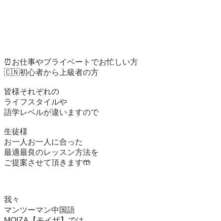
⏰お仕事やプライベートでお忙しい方

🇨🇳初心者から上級者の方

皆様それぞれの

ライフスタイルや

語学レベルが違いますので

生徒様

お一人お一人に合った

最適最良のレッスン方法を

ご提案させて頂きます🤲

我々

マンツーマン中国語

MOIZA【モイザ】では
