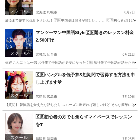
スクール
北海道 札幌市
8月7日
最後まで是非お読み下さいね！ 🇨🇳中国語は発音が難しい。。。 🇨🇳初心者だけど大丈
北海道
札幌市
中国語
マンツーマン
マンツーマン中国語Style🇨🇳驚きのレッスン料金
2,500円❣️
スクール
宮城県 仙台市
6月21日
你好 こんにちは〜🥰 お仕事で中国語が必要になった🇨🇳 旅行先で中国語が話せたら便利🇨
宮城
仙台市
中国語
レッスン
🇰🇷ハングルを低予算&短期間で習得する方法を申
し上げます💙
スクール
広島県 広島市
7月10日
【質問】 韓国語を覚えたり話したり スムーズに出来れば嬉しいけど そんな簡単には上達しない
広島
広島市
韓国語
レッスン
🇰🇷初心者の方でも焦らずマイペースでレッスン
を❣️
スクール
福岡県 福岡市
7月25日