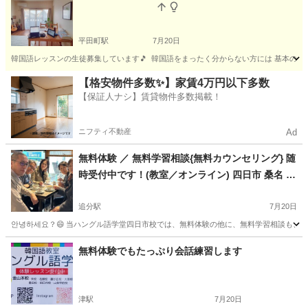
平田町駅
7月20日
韓国語レッスンの生徒募集しています🎵 韓国語をまったく分からない方には 基本の発音
三重
鈴鹿市
平田町駅
韓国語
三重
鈴鹿市
亀山駅
【格安物件多数✨】家賃4万円以下多数
【保証人ナシ】賃貸物件多数掲載！
韓国語
KPOP
ニフティ不動産
Ad
無料体験 ／ 無料学習相談{無料カウンセリング} 随
時受付中です！(教室／オンライン) 四日市 桑名 鈴
鹿 津 韓国語教室
追分駅
7月20日
안녕하세요？😄 当ハングル語学堂四日市校では、無料体験の他に、無料学習相談も、教室／オンラインで受け付けて
三重
四日市市
追分駅
韓国語
無料体験でもたっぷり会話練習します
津駅
7月20日