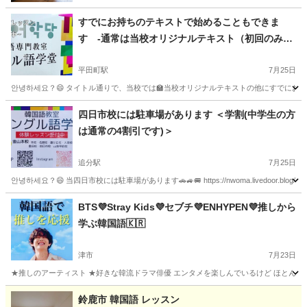
すでにお持ちのテキストで始めることもできま
す -通常は当校オリジナルテキスト（初回のみ50
0円）でスタートします-
平田町駅
7月25日
안녕하세요？😄 タイトル通りで、当校では🏫当校オリジナルテキストの他にすでにお手持ちのテキストで始めるこ
三重
鈴鹿市
平田町駅
韓国語
先生
四日市校には駐車場があります ＜学割(中学生の方
は通常の4割引です)＞
追分駅
7月25日
안녕하세요？😄 当四日市校には駐車場があります🚗🚙🚐 https://nwoma.livedoor.blog
三重
四日市市
追分駅
韓国語
BTS💜Stray Kids💜セブチ💜ENHYPEN💜推しから
学ぶ韓国語🇰🇷
津市
7月23日
★推しのアーティスト ★好きな韓流ドラマ俳優 エンタメを楽しんでいるけど ほとんど&全く
三重
津市
韓国語
BTS
鈴鹿市 韓国語 レッスン