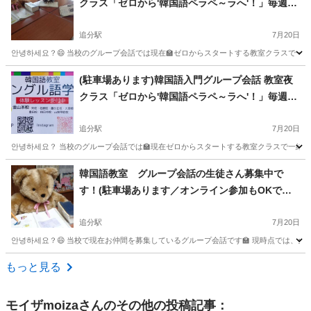
クラス「ゼロから'韓国語ペラペ～ラへ'！」毎週火
曜日，水曜日，金曜日14時～15時（駐車場ありま
す／オンラインでの参加もOKです）
追分駅
7月20日
안녕하세요？😄 当校のグループ会話では現在🏫ゼロからスタートする教室クラスで一緒に学ぶお仲間を、以下
三重
四日市市
追分駅
韓国語
オンライン
(駐車場あります)韓国語入門グループ会話 教室夜
クラス「ゼロから'韓国語ペラペ～ラへ'！」毎週月
曜日20時～21時／木曜日20時～21時（オンライン
での参加もOKです）
追分駅
7月20日
안녕하세요？ 当校のグループ会話では🏫現在ゼロからスタートする教室クラスで一緒に学ぶお仲間を🙋🏻‍♀️
三重
四日市市
追分駅
韓国語
オンライン
韓国語教室 グループ会話の生徒さん募集中で
す！(駐車場あります／オンライン参加もOKです)
三重県 四日市市 桑名市 いなべ市 鈴鹿
市 津市 松阪市 伊勢市 亀山市 伊賀市
追分駅
7月20日
안녕하세요？😄 当校で現在お仲間を募集しているグループ会話です🏫 現時点では、全て教室グループ会話でご縁
三重
四日市市
追分駅
韓国語
オンライン
もっと見る
モイザmoiza
さんのその他の投稿記事：