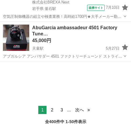
株式会社BREXA Next
7月10日
提携サイト
岩手県 釜石駅
空気圧制御機器の組立や検査業務！高時給1700円★大手メーカー勤
務！嬉しい寮費無料！ワンルーム寮完備★マイカー通勤OK＆工場敷地
岩手
釜石市
釜石駅
その他
AbuGarcia ambassadeur 4501 Factory
内に無料駐車場あり★！《岩手県釜石市》 人気の工場のお仕事 ◇空気
Tune…
圧制御機器（シリンダ、バルブ...
45,000円
天童駅
5月27日
アブガルシア アンバサダー 4501 ファクトリーチューンド ストライパ
ー ブラック ベイトリール 左巻き 箱付き メイドインスウェーデン
山形
天童市
天童駅
その他
アブガルシア
美品です。 店舗でのお渡しとなります。 キャッシュレ...
1
2
3
...
次へ
全400件中 1-50件表示