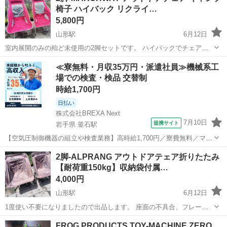
椅子 ハイバック リクライ…
いや！」とい...
5,800円
山形駅
6月12日
室内展開のみの殆ど未使用の2脚セットです。 ハイバックでチェアリ
ングも楽だと思います。 購入時期が同時でないのでヘッド部分に若干
山形
山形市
山形駅
その他
アウトドア
≪寮無料・月収35万円・派遣社員≫機械系工
違いがあります。 また収納ケースもロゴが入ってません。 ＿＿＿＿＿
場での検査・検品 交替制
＿＿＿＿＿＿＿＿＿＿＿...
時給1,700円
日払い
株式会社BREXA Next
7月10日
提携サイト
岩手県 釜石駅
【空気圧制御機器の組立や検査業務】高時給1,700円／寮費無料／マイ
カー通勤OK＆工場敷地内に無料駐車場あり 人気の工場のお仕事 ◇空
岩手
釜石市
釜石駅
その他
2脚-ALPRANG アウトドアテェア折りたたみ
気圧制御機器（シリンダ、バルブ等）の製造・組立、検査、梱包、入
【耐荷重150kg】収納袋付属…
出荷業務◇ ＊大手メーカー...
4,000円
山形駅
6月12日
1度使い不要になりましたので出品します。 座面の不具合、フレーム
の異常なし。 2脚セットとなります。 ＿＿＿＿＿＿＿＿＿＿＿＿＿＿
山形
山形市
山形駅
その他
フレーム
FROG PRODUCTS TOY-MACHINE ZERO