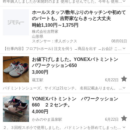
昨年購入しましたが未開封のまま 使用しませんでした。今年も 使用出
来そうも有りませんので、使用して頂ける方がいらっしゃいましたら
山形
山形市
蔵王駅
その他
ラウンジ
ホールスタッフ/数年ぶりのキッチンや初めて
お譲りします。発送はラクマ、メルカリでの対応可能。箱の大きさ60
のパートも。吉野家ならきっと大丈夫
サイズギリギリ。重さ2kg。品...
時給1,100円～1,375円
株式会社吉野家
山形県
スポンサー：求人ボックス
08月01日
【仕事内容】フロア(=ホール) 注文を伺う →商品を出す →お会計 これ
が基本的な流れです。 テイクアウトの注文受け・お渡しも お願いしま
アルバイト・パート
お値下げしました。YONEXバトミントン
す! キッチン 牛丼などの調理・盛りつけ など <最初はフロアから> 研
パワークッション650
修期間あり。 マニュ...
3,000円
蔵王駅
6月22日
バドミントンシューズ。サイズは21センチ。 名前記載ありません。 週
1から2のペースで半年ほど使用してましたが、サイズアップしてしま
山形
山形市
蔵王駅
その他
ヨネックス
YONEXバトミントン パワークッション
いました。 店頭にサイズがなく、メーカー取り寄せしました。 女子で
660 ２２センチ。
初心者でハードな練習をして...
4,000円
かみのやま温泉駅
6月22日
２、３回程スポ小で使用しました。 バドミントンを辞めてしまった為