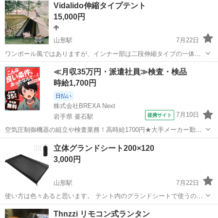
Vidalido伸縮タイプテント
15,000円
山形駅
7月22日
ワンポール風ではありますが、インナー部は二段伸縮タイプの一体型
です。 フライ部は全室部分がかなり大きくとっており使い勝手がかな
山形
山形市
山形駅
その他
テント
≪月収35万円・派遣社員≫検査・検品
り良いです。 組み立ても広げてフライを掛けるだけなので数分で完了
時給1,700円
します。 付属品も全て揃...
日払い
株式会社BREXA Next
7月10日
提携サイト
岩手県 釜石駅
空気圧制御機器の組立や検査業務！高時給1700円★大手メーカー勤
務！嬉しい寮費無料！ワンルーム寮完備★マイカー通勤OK＆工場敷地
岩手
釜石市
釜石駅
その他
立体グランドシート200×120
内に無料駐車場あり★！《岩手県釜石市》 人気の工場のお仕事 ◇空気
3,000円
圧制御機器（シリンダ、バルブ...
山形駅
7月22日
使い方は色々あると思います。 テント内のグランドシートで使うのが
最適と思います。 商品は新品未使用となります。 機能: * 用途が広く
山形
山形市
山形駅
その他
テント
Thnzzi リモコン式ランタン
耐久性があります:品質と耐久性のための210dオックスフォード生地構