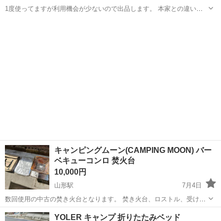
1度使ってますが利用機会が少ないので出品します。 本家との違いは
フライパンの有無位と思いますが、 ガスストーブとアルストの両方付
山形
山形市
山形駅
その他
アルコール
属なのでお得だと思います。 お要りの方如何でしょうか？ サイズ：
【コンロ】182...
キャンピングムーン(CAMPING MOON) バー
ベキューコンロ 焚火台
10,000円
山形駅
7月4日
数回使用の中古の焚き火台となります。 焚き火台、ロストル、受け板
は使用してますが、 ３段調整のグリルは未使用となります。 某S社の
山形
山形市
山形駅
その他
YOLER キャンプ 折りたたみベッド
Lサイズと同等サイズ。同じ内容にすると3万超えの内容です。 製品の