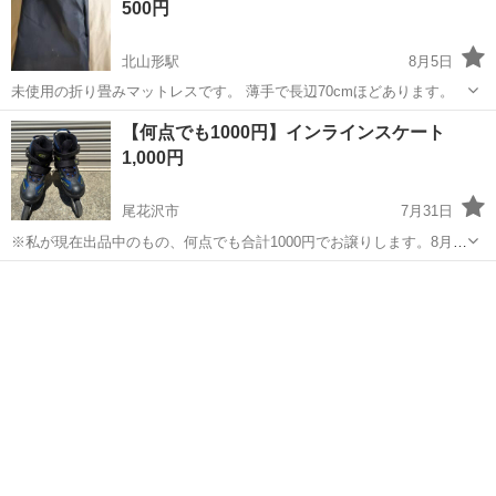
500円
北山形駅
8月5日
未使用の折り畳みマットレスです。 薄手で長辺70cmほどあります。
山形
山形市
北山形駅
その他
【何点でも1000円】インラインスケート
1,000円
尾花沢市
7月31日
※私が現在出品中のもの、何点でも合計1000円でお譲りします。8月7
日までご連絡のない場合は処分しますので、それまでご連絡ください
山形
尾花沢市
その他
※ 8年ほど前に購入したインラインスケートです。 【購入時価格】
10,000円ぐらい 【...