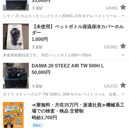
35,000円
天童駅
6月8日
シマノ 21 カルカッタコンクエスト200HG 21年モデル ベイトリール
右巻き 箱付き 美品です。 店舗でのお渡しとなります。 キャッシュ
山形
天童市
天童駅
その他
【未使用】ペットボトル保温保冷カバーホル
レス決済可能です。 ※店頭販売中の商品につき 売切...
ダー
1,000円
天童駅
5月29日
未使用未開封品です。 対応ペットボトル500〜700ml
山形
天童市
天童駅
その他
ペットボトル
DAIWA 20 STEEZ AIR TW 500H L
50,000円
天童駅
5月27日
ダイワ スティーズエア TW 500H L 20年モデル ベイトリール 左巻
き 箱付き 美品です。 店舗でのお渡しとなります。 キャッシュレス
山形
天童市
天童駅
その他
スティーズ
≪寮無料・月収35万円・派遣社員≫機械系工
決済可能です。 ※店頭販売中の商品につき 売切れ...
場での検査・検品 交替制
時給1,700円
日払い