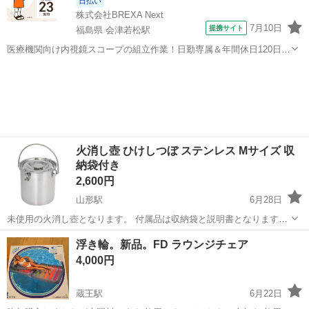
日払い
株式会社BREXA Next
7月10日
提携サイト
福島県 会津若松駅
医療機関向け内視鏡スコープの組立作業！日勤専属＆年間休日120日
★◎20代～40代の男女活躍中！送迎あり！マイカー通勤OK◎無料駐車
福島
会津若松市
会津若松駅
その他
場あり★日払いあり◎空調完備で快適作業！《福島県会津若松市》 人
気の工場のお仕事 ◇医療機...
火消し壺 ひけしつぼ ステンレス Mサイズ 収
納袋付き
2,600円
山形駅
6月28日
未使用の火消し壺となります。 付属品は収納袋と説明書となります。
20cm×20㎝×20㎝ #ひけしつぼ #火消し壺 #火消しつぼ
山形
山形市
山形駅
その他
ステンレス
浮き輪。新品。FD ラウンジチェア
4,000円
蔵王駅
6月22日