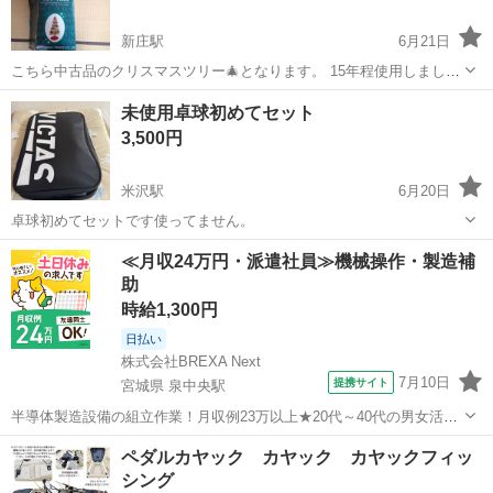
新庄駅
6月21日
こちら中古品のクリスマスツリー🎄となります。 15年程使用しまし
た。 ここ数年は子供も大きくなり使っておりません‥ かなりの使用感
山形
新庄市
新庄駅
その他
クリスマスツリー
未使用卓球初めてセット
はございます ⭕️ツリーの折れや色褪せ等もございます ⭕️付属品の不
3,500円
足もございます ❌️組み...
米沢駅
6月20日
卓球初めてセットです使ってません。
山形
米沢市
米沢駅
その他
≪月収24万円・派遣社員≫機械操作・製造補
助
時給1,300円
日払い
株式会社BREXA Next
7月10日
提携サイト
宮城県 泉中央駅
半導体製造設備の組立作業！月収例23万以上★20代～40代の男女活躍
中中！社会保険完備！送迎あり！◎マイカー通勤OK＆無料駐車場完
宮城
泉中央駅
その他
ペダルカヤック カヤック カヤックフィッ
備！作業着無償貸与◎食堂利用可★《宮城県黒川郡大和町》 人気の工
シング
場のお仕事 ◇半導体製造設備...