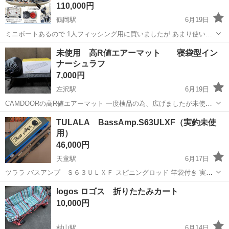
110,000円
鶴岡駅
6月19日
ミニボートあるので 1人フィッシング用に買いましたが あまり使いま
せんでした。 特徴としてはカヤックフィッシングに特化したカヤック!
山形
鶴岡市
鶴岡駅
その他
カヤック
未使用 高R値エアーマット 寝袋型イン
カヤックフィッシングする上では移動も大切な要素 パドルだけだと腕
ナーシュラフ
が疲れちゃうけどペダルカヤ...
7,000円
左沢駅
6月19日
CAMDOORの高R値エアーマット 一度検品の為、広げましたが未使用
です。 インナーシュラフ 未使用です。 チャック付きで寝袋の様に使
山形
西村山郡
左沢駅
その他
インナーシュラフ
TULALA BassAmp.S63ULXF（実釣未使
えるしチャックを広げれば毛布として使えます。 荷物整理の為出品し
用）
ます。 お気軽にお問い...
46,000円
天童駅
6月17日
ツララ バスアンプ Ｓ６３ＵＬＸＦ スピニングロッド 竿袋付き 実釣
未使用の美品です。 ↓SPEC↓ Action XF Length (ft) 6'3" Folded Length
山形
天童市
天童駅
その他
MAX
logos ロゴス 折りたたみカート
(cm)...
10,000円
村山駅
6月14日