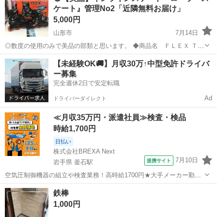
ケート』管理No2「近隣無料お届け」
5,000円
山形市
7月14日
◎数度の使用のみで美品の部類と思います。 ◆商品名 ＦＬＥＸ Ｔｅ
ｃＨ ◆製品名 インラインスケート ◆サイズ ２４cm～２７cm『調
山形
山形市
その他
【未経験OK🚚】月収30万↑中型免許ドライバ
整可能』 ◆付属品 本体靴+オンラインスケート説明書 【注意事
ー募集
項】・・...
完全週休2日で安定転職
Ad
ドライバーダイレクト
≪月収35万円・派遣社員≫検査・検品
時給1,700円
日払い
株式会社BREXA Next
7月10日
提携サイト
岩手県 釜石駅
空気圧制御機器の組立や検査業務！高時給1700円★大手メーカー勤
務！嬉しい寮費無料！ワンルーム寮完備★マイカー通勤OK＆工場敷地
岩手
釜石市
釜石駅
その他
鉄棒
内に無料駐車場あり★！《岩手県釜石市》 人気の工場のお仕事 ◇空気
1,000円
圧制御機器（シリンダ、バルブ...