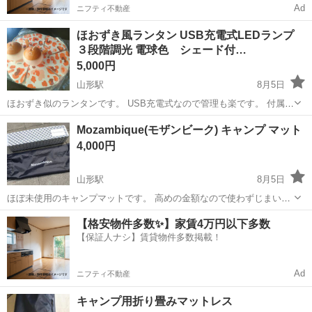
Ad
ニフティ不動産
ほおずき風ランタン USB充電式LEDランプ
３段階調光 電球色 シェード付…
5,000円
山形駅
8月5日
ほおずき似のランタンです。 USB充電式なので管理も楽です。 付属の
シェードでより雰囲気が良くなります。 自宅でもアウトドアでも重宝
山形
山形市
山形駅
その他
ほおずき
Mozambique(モザンビーク) キャンプ マット
すると思います。 本体は新品ですが確認のため1度開封してます。 シ
4,000円
ェードの2セット...
山形駅
8月5日
ほぼ未使用のキャンプマットです。 高めの金額なので使わずじまいで
保管してます。 お要りの方いかがでしょうか？
山形
山形市
山形駅
その他
モザンビーク
【格安物件多数✨】家賃4万円以下多数
【保証人ナシ】賃貸物件多数掲載！
Ad
ニフティ不動産
キャンプ用折り畳みマットレス