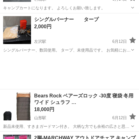
キャンプカートになります。 よろしくお願い致します。
山形
村山市
村山駅
その他
シングルバーナー タープ
2,000円
左沢駅
6月12日
シングルバーナー、数回使用。 タープ、未使用品です。 お気軽にお問
い合わせください。
山形
西村山郡
左沢駅
その他
タープ
Bears Rock ベアーズロック -30度 寝袋 冬用
ワイド シュラフ …
18,000円
山形駅
6月12日
新品未使用、すきまガードマン付き。 大柄な方でも余裕の広さと思わ
れます。 ＿＿＿＿＿＿＿＿＿＿＿＿＿＿＿＿＿＿＿＿ 【商品説明】
山形
山形市
山形駅
その他
寝袋
2脚-MARCHWAY アウトドアチェア キャンプ
「荷物はコンパクトにしたい！」という方ではなく、 「寒いのは絶対