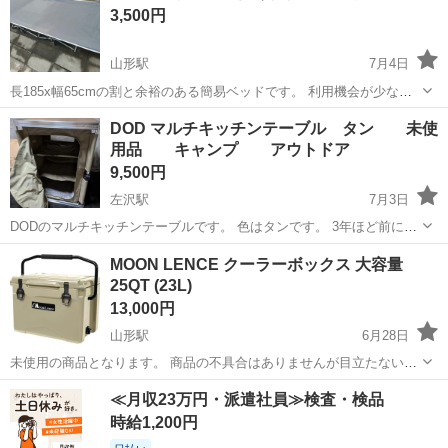
3,500円
品質は一生物と思われ...
山形駅
7月4日
長185x幅65cmの割と余裕のある簡易ベッドです。 利用機会が少ない
のでお要りの方いかがでしょうか？ 【デザイン】展開時はピンとして
山形
山形市
山形駅
その他
折りたたみ
DOD マルチキッチンテーブル タン 未使
綺麗。就寝時の沈み込みも少なく良好 【機能性】収納は簡単で、場所
用品 キャンプ アウトドア
をとらないのもポ...
9,500円
左沢駅
7月3日
DODのマルチキッチンテーブルです。 色はタンです。 3年ほど前に購
入して自宅保管してました。 撮影と確認の為、組み立ててみました
山形
西村山郡
左沢駅
その他
マルチキッチンテーブル
MOON LENCE クーラーボックス 大容量
が、未使用品です。 天板を上に引っ張るだけなので組み立て簡単で
25QT (23L)
す。 家でもアウトドアでも...
13,000円
山形駅
6月28日
未使用の商品となります。 商品の不具合はありませんが目立たない擦
り傷が少々あります。 外箱はなく本体のみとなります。 これからの季
山形
山形市
山形駅
その他
クーラーボックス
≪月収23万円・派遣社員≫検査・検品
節に重宝すると思います。 【クーラーボックス仕様】保冷期間：冷暗
時給1,200円
推奨環境で、5日前...