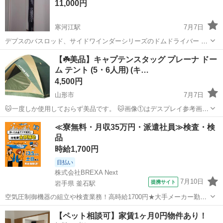
11,000円
け渡しは少し遠くても大...
寒河江駅
7月7日
デプスのバスロッド、サイドワインダーシリーズのドムドライバー フ
リッピングエディションです。 型番はHGC-77XR全長は7フィート7イ
山形
寒河江市
寒河江駅
その他
【☘️美品】キャプテンスタッグ プレーナ ドー
ンチ、ルアーウェイトは1/2oz～4oz、ラインは20lb～40lbです。 ガイ
ム テント (5・6人用) (キ…
ドフッ...
4,500円
山形市
7月7日
🐱一度しか使用しておらず美品です。 🐱画像①はデスプレイ参考画像
です「画像②③④⑤は実物」 ◆商品名プレーナ ドーム テント ◆メー
山形
山形市
その他
キャプテンスタッグ
≪寮無料・月収35万円・派遣社員≫検査・検
カー CAPTAIN STAG「キャプテンスタッグ」 ◆品番 M-3102 ◆...
品
時給1,700円
日払い
株式会社BREXA Next
7月10日
提携サイト
岩手県 釜石駅
空気圧制御機器の組立や検査業務！高時給1700円★大手メーカー勤
務！嬉しい寮費無料！ワンルーム寮完備★マイカー通勤OK＆工場敷地
岩手
釜石市
釜石駅
その他
【ペット相談可】家賃1ヶ月0円物件あり！
内に無料駐車場あり★！《岩手県釜石市》 人気の工場のお仕事 ◇空気