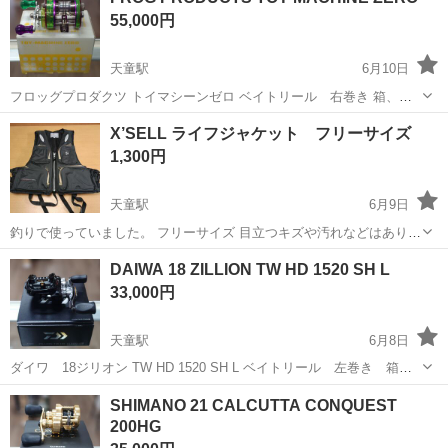
＿＿＿＿＿＿＿＿ 商品説明 ブランドSwehoo 材質ポリエステル 部屋
55,000円
タイ...
天童駅
6月10日
フロッグプロダクツ トイマシーンゼロ ベイトリール 右巻き 箱、替
えサイドプレート付き 動作良好、美品です。 ハンドルノブにプラスチ
山形
天童市
天童駅
その他
X’SELL ライフジャケット フリーサイズ
ック劣化が見られますが 使用には問題ないかと思います。 店...
1,300円
天童駅
6月9日
釣りで使っていました。 フリーサイズ 目立つキズや汚れなどはありま
せん。 (受け渡し場所) 天童温泉道の駅を予定しています。
山形
天童市
天童駅
その他
DAIWA 18 ZILLION TW HD 1520 SH L
33,000円
天童駅
6月8日
ダイワ 18ジリオン TW HD 1520 SH L ベイトリール 左巻き 箱付
き 18年モデル STEEZハンドルノブ、H(6.3)のリテーナーへ交換されて
山形
天童市
天童駅
その他
DAIWA
SHIMANO 21 CALCUTTA CONQUEST
います。 ギア比は7.3：1です。 小傷あり...
200HG