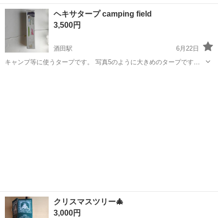
使用していただける方いらっしゃいましたらお譲りします。すれなど
山形
山形市
かみのやま温泉駅
その他
譲り
ヘキサタープ camping field
なくとてもきれいです。
3,500円
酒田駅
6月22日
キャンプ等に使うタープです。 写真5のように大きめのタープです。
ゼビオスポーツ購入定価約7000円です。 新品未開封品ですが包装箱に
山形
酒田市
酒田駅
その他
経年劣化があります。 よろしくお願い致します。
クリスマスツリー🎄
3,000円