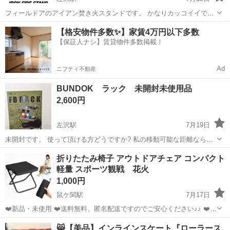
フィールドアのアイアン焚き火スタンドです。 かなりカッコイイで
す。 一度だけ部屋で組み立てましたが、外や焚き火での使用はしてい
山形
西村山郡
左沢駅
その他
アイアン
【格安物件多数✨】家賃4万円以下多数
ないです。 別売りの収納バック付きです。 バックだけでもそこそこの
【保証人ナシ】賃貸物件多数掲載！
お値段がした覚えあります。 使...
Ad
ニフティ不動産
BUNDOK ラック 未開封未使用品
2,600円
左沢駅
7月19日
未開封です。 使って頂ける方どうですか? 私の移動可能な距離なら近
くまで持っていくことも可能です。
山形
西村山郡
左沢駅
その他
BUNDOK
折りたたみ椅子 アウトドアチェア コンパクト
軽量 スポーツ観戦 花火
1,000円
鼠ケ関駅
7月17日
❤️新品・未使用 ❤️送料無料、匿名配送ですのでご安心ください♪♪ ❤️コ
メント無し・即購入歓迎（24時間以内に発送します） ❤️在庫1点限
山形
鶴岡市
鼠ケ関駅
その他
😸【美品】インラインスケート『ローラース
り！早い者勝ち ✼••┈┈••✼••┈┈••✼••┈┈••✼••┈┈•...