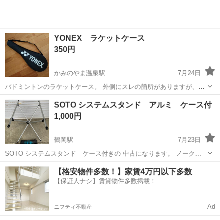
YONEX ラケットケース
350円
かみのやま温泉駅
7月24日
バドミントンのラケットケース。 外側にスレの箇所がありますが、中
のクッションはきれいです。
山形
山形市
かみのやま温泉駅
その他
YONEX
SOTO システムスタンド アルミ ケース付
1,000円
鶴岡駅
7月23日
SOTO システムスタンド ケース付きの 中古になります。 ノークレ
ーム、ノーリターンでお願いします。
山形
鶴岡市
鶴岡駅
その他
【格安物件多数！】家賃4万円以下多数
【保証人ナシ】賃貸物件多数掲載！
Ad
ニフティ不動産