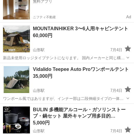
無料アプリ
圧制御機器（シリンダ、バルブ...
Ad
ニフティ不動産
MOUNTAINHIKER 3〜6人用キャビンテント
60,000円
山形駅
7月4日
新品未使用ロッジタイプテントになります。 国内メーカーと同じ構造
でしっかりした骨組みのようです。 おまけに新品ピローを3個お付け
山形
山形市
山形駅
その他
テント
Vidalido Teepee Auto Proワンポールテント
します。 ・アウターテント材質: 防水コーティングされた210dオック
35,000円
スフォードPu3...
山形駅
7月4日
ワンポール風ではありますが、インナー部は二段伸縮タイプの一体型
です。 フライ部は全室部分がかなり大きくとっており使い勝手がかな
山形
山形市
山形駅
その他
ワンポールテント
BULIN 多機能アルコール・ガソリンストー
り良いです。 組み立ても広げてフライを掛けるだけなので数分で完了
ブ・鍋セット 屋外キャンプ用多目的…
します。 新品未開封で梱...
5,000円
山形駅
7月4日