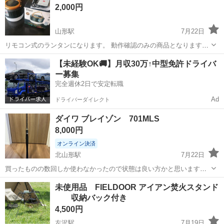
2,000円
造で作...
山形駅
7月22日
リモコン式のランタンになります。 動作確認のみの商品となります。
お要りの方如何でしょうか？ 製品特徴：2400mAhの大容量、IPX5防
山形
山形市
山形駅
その他
USB
【未経験OK🚚】月収30万↑中型免許ドライバ
水機能、リモコン操作、連続点灯5-12時間、４つの照明モード、SOS
ー募集
モード搭載、電源...
完全週休2日で安定転職
Ad
ドライバーダイレクト
ダイワ ブレイゾン 701MLS
8,000円
オンライン決済
北山形駅
7月22日
買ったものの数回しか使わなかったので状態は良い方かと思います。
KガイドなのでPEを使用してのソルトフィッシングでも行けます。 画
山形
山形市
北山形駅
その他
未使用品 FIELDOOR アイアン焚火スタンド
像追加希望あれば連絡下さい。
収納バック付き
4,500円
左沢駅
7月19日